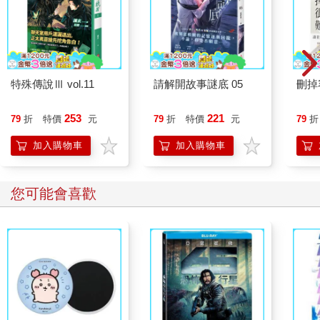
特殊傳說Ⅲ vol.11
請解開故事謎底 05
刪掉
253
221
79
折
特價
元
79
折
特價
元
79
折
加入購物車
加入購物車
您可能會喜歡