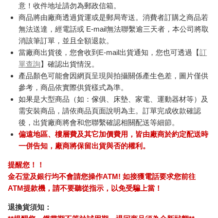
意！收件地址請勿為郵政信箱。
商品將由廠商透過貨運或是郵局寄送。消費者訂購之商品若
無法送達，經電話或 E-mail無法聯繫逾三天者，本公司將取
消該筆訂單，並且全額退款。
當廠商出貨後，您會收到E-mail出貨通知，您也可透過【
訂
單查詢
】確認出貨情況。
產品顏色可能會因網頁呈現與拍攝關係產生色差，圖片僅供
參考，商品依實際供貨樣式為準。
如果是大型商品（如：傢俱、床墊、家電、運動器材等）及
需安裝商品，請依商品頁面說明為主。訂單完成收款確認
後，出貨廠商將會和您聯繫確認相關配送等細節。
偏遠地區、樓層費及其它加價費用，皆由廠商於約定配送時
一併告知，廠商將保留出貨與否的權利。
提醒您！！
金石堂及銀行均不會請您操作ATM! 如接獲電話要求您前往
ATM提款機，請不要聽從指示，以免受騙上當！
退換貨須知：