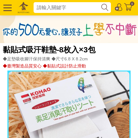
0
黏貼式吸汗鞋墊-8枚入×3包
◆足墊吸收腳汗保持清爽 ◆尺寸6.8 X 8.2cm
◆臺灣製造品質安心 ◆黏貼式設計防止滑動