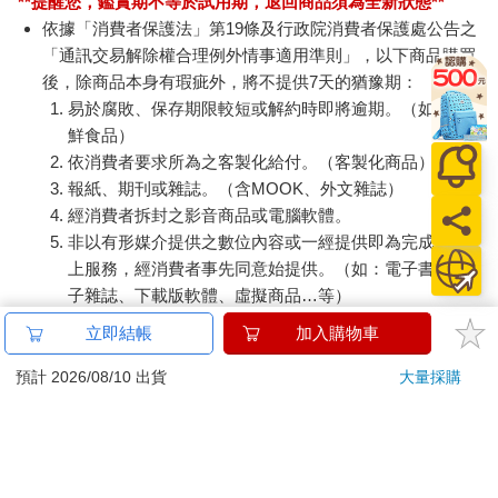
**提醒您，鑑賞期不等於試用期，退回商品須為全新狀態**
依據「消費者保護法」第19條及行政院消費者保護處公告之
「通訊交易解除權合理例外情事適用準則」，以下商品購買
後，除商品本身有瑕疵外，將不提供7天的猶豫期：
易於腐敗、保存期限較短或解約時即將逾期。（如：生
鮮食品）
依消費者要求所為之客製化給付。（客製化商品）
報紙、期刊或雜誌。（含MOOK、外文雜誌）
經消費者拆封之影音商品或電腦軟體。
非以有形媒介提供之數位內容或一經提供即為完成之線
上服務，經消費者事先同意始提供。（如：電子書、電
子雜誌、下載版軟體、虛擬商品…等）
已拆封之個人衛生用品。（如：內衣褲、刮鬍刀、除毛
立即結帳
加入購物車
刀…等）
若非上列種類商品，均享有到貨7天的猶豫期（含例假
預計 2026/08/10 出貨
大量採購
日）。
辦理退換貨時，商品（組合商品恕無法接受單獨退貨）必須
是您收到商品時的原始狀態（包含商品本體、配件、贈品、
保證書、所有附隨資料文件及原廠內外包裝…等），請勿直