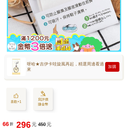
呀哈★吉伊卡哇旋風再起，精選周邊看過
加購
來
寫評價
喜歡+1
賺金幣
296
66
折
元
450
元