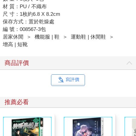
材 質：PU / 不織布
尺 寸：1枚約6.8 X 8.2cm
保存方式：置於乾燥處
編 號：008567-3包
居家休閒
＞
機能服 | 鞋
＞
運動鞋 | 休閒鞋
＞
增高 | 短靴
商品評價
寫評價
推薦必看