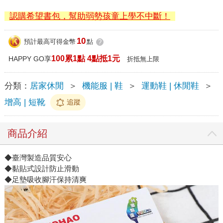
認購希望書包，幫助弱勢孩童上學不中斷！
10
預計最高可得金幣
點
?
100累1點 4點抵1元
HAPPY GO享
折抵無上限
分類：
居家休閒
＞
機能服 | 鞋
＞
運動鞋 | 休閒鞋
＞
增高 | 短靴
追蹤
商品介紹
◆臺灣製造品質安心
◆黏貼式設計防止滑動
◆足墊吸收腳汗保持清爽