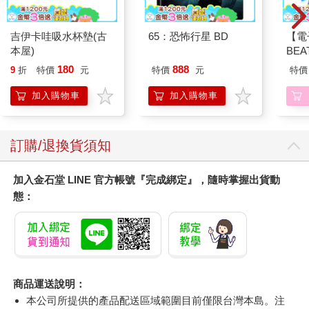
吉伊卡哇吸水杯墊(古
65：恐怖行星 BD
【電
本屋)
BE
（3
180
888
9
折
特價
元
特價
元
特價
加入購物車
加入購物車
訂購/退換貨須知
加入金石堂 LINE 官方帳號『完成綁定』，隨時掌握出貨動
態：
商品運送說明：
本公司所提供的產品配送區域範圍目前僅限台灣本島。注