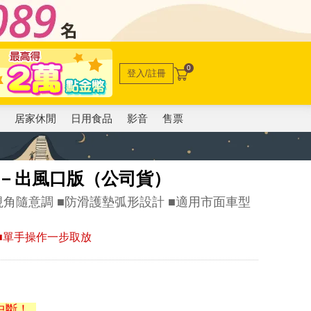
0
登入/註冊
電
居家休閒
日用食品
影音
售票
支架－出風口版（公司貨）
轉視角隨意調 ■防滑護墊弧形設計 ■適用市面車型
靜 ■單手操作一步取放
中斷！