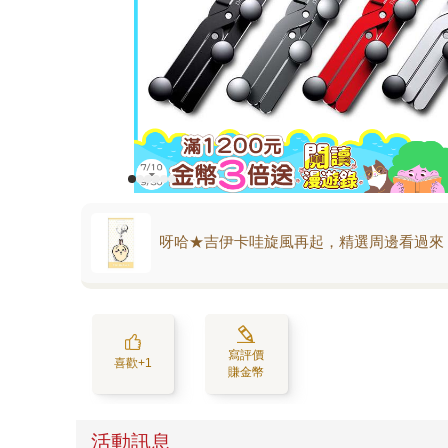
呀哈★吉伊卡哇旋風再起，精選周邊看過來
寫評價
喜歡+1
賺金幣
活動訊息