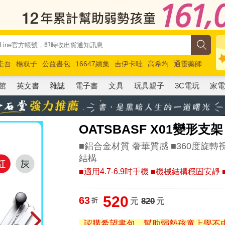
圭吾
楊双子
公益書包
16647續集
吉伊卡哇
高希均
通靈藥師
路邊攤新作
馬斯克
玩具總動員5
超慢跑
館
英文書
雜誌
電子書
文具
玩具親子
3C電玩
家
OATSBASF X01變形
■鋁合金材質 奢華質感 ■360度旋
結構
■適用4.7-6.9吋手機 ■機械結構穩固安
520
63
折
元
820
元
認購希望書包，幫助弱勢孩童上學不