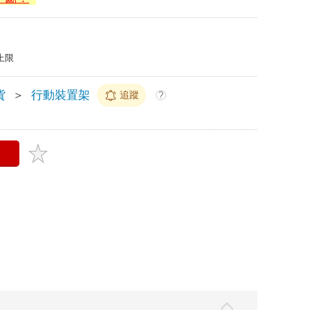
上限
貨
＞
行動裝置架
追蹤
?