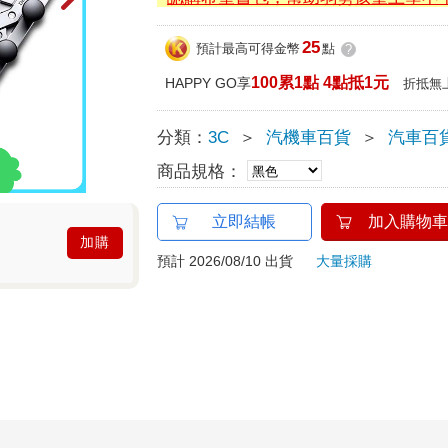
25
預計最高可得金幣
點
?
100累1點 4點抵1元
HAPPY GO享
折抵無
分類：
3C
＞
汽機車百貨
＞
汽車百
商品規格：
立即結帳
加入購物車
加購
預計 2026/08/10 出貨
大量採購