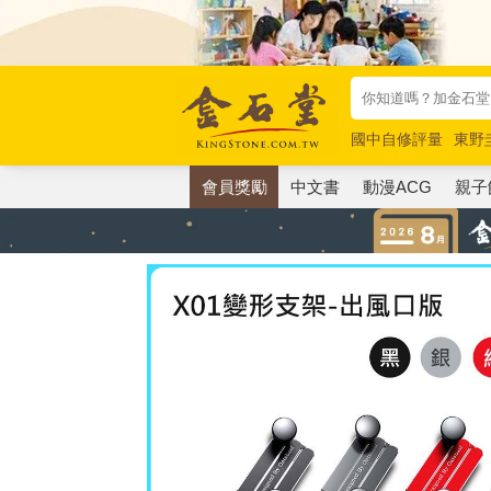
國中自修評量
東野
唯紅花綻放
奧德賽
會員獎勵
中文書
動漫ACG
親子