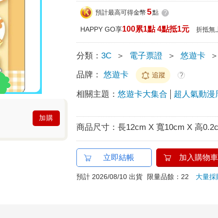
5
預計最高可得金幣
點
?
100累1點 4點抵1元
HAPPY GO享
折抵無
分類：
3C
＞
電子票證
＞
悠遊卡
品牌：
悠遊卡
追蹤
?
相關主題：
悠遊卡大集合
超人氣動漫
加購
商品尺寸：
長12cm X 寬10cm X 高0.2
立即結帳
加入購物車
預計 2026/08/10 出貨
限量品餘：22
大量採