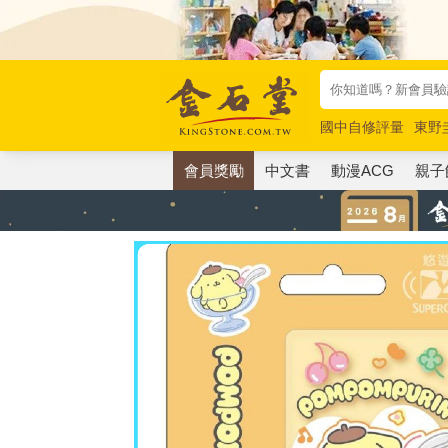
國中自修評量
東野
唯紅花綻放
奧德賽
會員獎勵
中文書
動漫ACG
親子