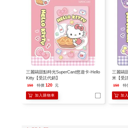
三麗鷗甜點時光SuperCard悠遊卡-Hello
三麗鷗甜
Kitty【受託代銷】
米【受
120
特價
元
特
150
150
加入購物車
加