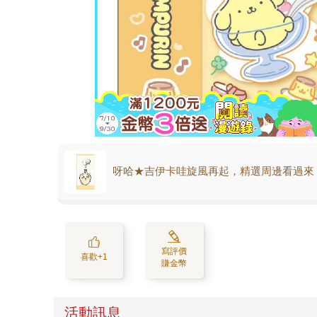
呀哈★吉伊卡哇旋風再起，精選周邊看過來
寫評價
喜歡+1
賺金幣
活動訊息