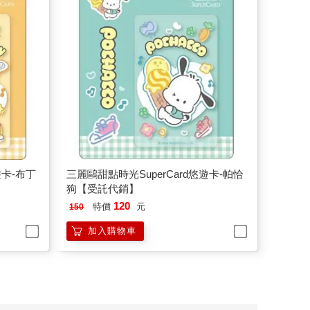
遊卡-布丁
三麗鷗甜點時光SuperCard悠遊卡-帕恰
狗【受託代銷】
120
特價
元
150
加入購物車