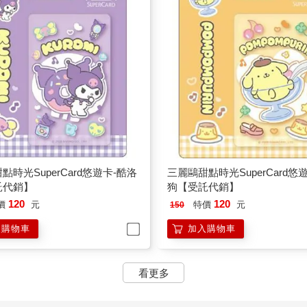
點時光SuperCard悠遊卡-酷洛
三麗鷗甜點時光SuperCard悠
託代銷】
狗【受託代銷】
120
120
價
元
特價
元
150
入購物車
加入購物車
看更多