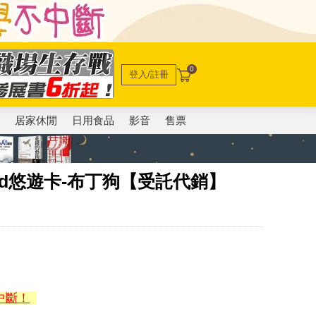
0
登入/註冊
電
居家休閒
日用食品
影音
售票
ard悠遊卡-布丁狗【受託代銷】
中斷！