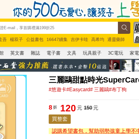
圭吾
楊双子
公益書包
16647續集
吉伊卡哇
高希均
通靈藥師
路邊攤新作
馬斯克
玩具總動員5
超慢跑
館
英文書
雜誌
電子書
文具
玩具親子
3C電玩
家
三麗鷗甜點時光SuperC
#悠遊卡#Easycard# 三麗鷗#布丁狗
120
8
折
元
150
元
買整套
認購希望書包，幫助弱勢孩童上學不