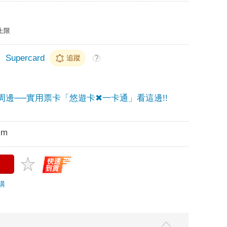
上限
＞
Supercard
追蹤
?
周邊──實用票卡「悠遊卡✖一卡通」看這邊!!
cm
購