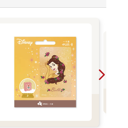
悠
各式
名卡
間限定
8/
折起