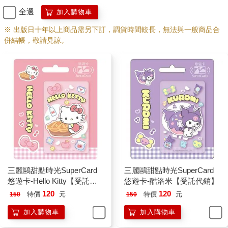
全選
加入購物車
※ 出版日十年以上商品需另下訂，調貨時間較長，無法與一般商品合
併結帳，敬請見諒。
三麗鷗甜點時光SuperCard
三麗鷗甜點時光SuperCard
悠遊卡-Hello Kitty【受託代
悠遊卡-酷洛米【受託代銷】
銷】
120
120
特價
元
特價
元
150
150
加入購物車
加入購物車