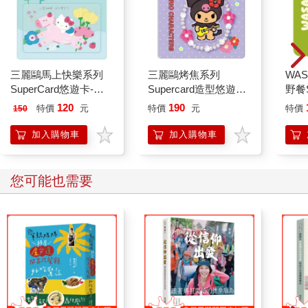
三麗鷗馬上快樂系列
三麗鷗烤焦系列
WAS
SuperCard悠遊卡-
Supercard造型悠遊卡-
野餐S
HELLO KITTY【受託
酷洛米【受託代銷】
芥末
120
190
特價
元
特價
元
特價
150
代銷】
加入購物車
加入購物車
您可能也需要