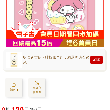
呀哈★吉伊卡哇旋風再起，精選周邊看過
加購
來
寫評價
喜歡+1
賺金幣
120
8
折
元
150
元