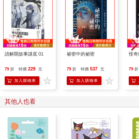
請解開故事謎底 01
祕密中的祕密
怪奇
229
537
79
折
特價
元
79
折
特價
元
79
折
加入購物車
加入購物車
其他人也看