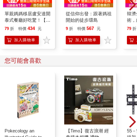
單親媽媽移居盧安達開
從信仰出發：跟著媽祖
韓濟
泰式餐廳好吃驚！【真
開始的徒步環島
術，
人真事，一本讓人重新
法：
434
567
79
折
特價
元
9
折
特價
元
79
折
思考「想過什麼樣的人
理×
生」的勇氣之書】
分泌
加入購物車
加入購物車
激延
多種
您可能會喜歡
Pokecology an
【Timo】復古浪潮 經
55