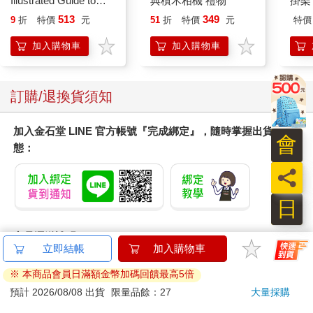
Illustrated Guide to
典積木相機 禮物
掛架 
Pokemon Ecology
513
349
9
折
特價
元
51
折
特價
元
特價
(Pokemon Pikachu
Press)
加入購物車
加入購物車
訂購/退換貨須知
加入金石堂 LINE 官方帳號『完成綁定』，隨時掌握出貨動
會
態：
員
日
商品運送說明：
本公司所提供的產品配送區域範圍目前僅限台灣本島。注
意！收件地址請勿為郵政信箱。
商品將由廠商透過貨運或是郵局寄送。消費者訂購之商品若
無法送達，經電話或 E-mail無法聯繫逾三天者，本公司將取