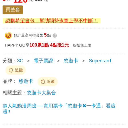
買整套
認購希望書包，幫助弱勢孩童上學不中斷！
5
預計最高可得金幣
點
?
100累1點 4點抵1元
HAPPY GO享
折抵無上限
分類：
3C
＞
電子票證
＞
悠遊卡
＞
Supercard
追蹤
品牌：
悠遊卡
追蹤
相關主題：
悠遊卡大集合
超人氣動漫周邊──實用票卡「悠遊卡✖一卡通」看這
邊!!