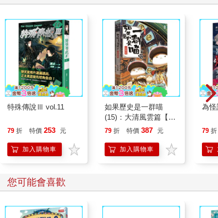
特殊傳說Ⅲ vol.11
如果歷史是一群喵
為怪
(15)：大清風雲篇【萌
貓漫畫學歷史】
253
387
79
折
特價
元
79
折
特價
元
79
折
加入購物車
加入購物車
您可能會喜歡