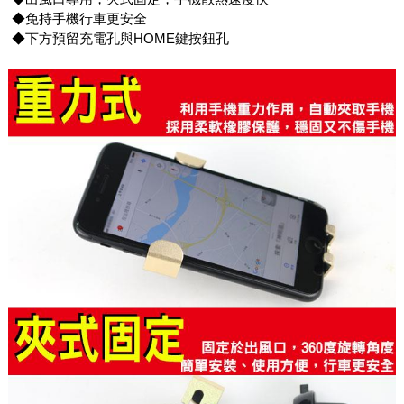
◆免持手機行車更安全
◆下方預留充電孔與HOME鍵按鈕孔