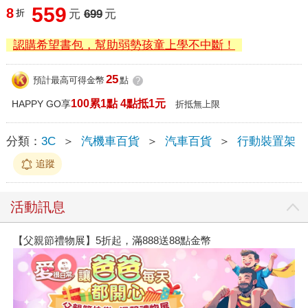
559
8
折
元
699
元
認購希望書包，幫助弱勢孩童上學不中斷！
25
預計最高可得金幣
點
?
100累1點 4點抵1元
HAPPY GO享
折抵無上限
分類：
3C
＞
汽機車百貨
＞
汽車百貨
＞
行動裝置架
追蹤
活動訊息
【父親節禮物展】5折起，滿888送88點金幣