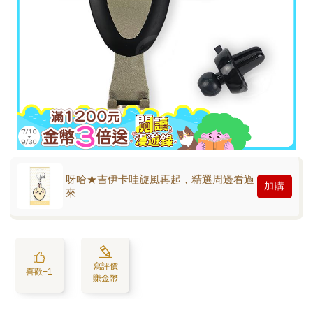
呀哈★吉伊卡哇旋風再起，精選周邊看過
加購
來
寫評價
喜歡+1
賺金幣