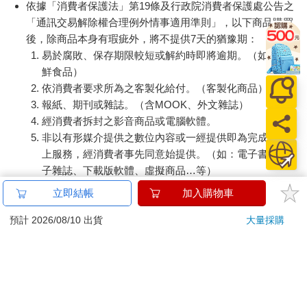
依據「消費者保護法」第19條及行政院消費者保護處公告之
「通訊交易解除權合理例外情事適用準則」，以下商品購買
後，除商品本身有瑕疵外，將不提供7天的猶豫期：
易於腐敗、保存期限較短或解約時即將逾期。（如：生
鮮食品）
依消費者要求所為之客製化給付。（客製化商品）
報紙、期刊或雜誌。（含MOOK、外文雜誌）
經消費者拆封之影音商品或電腦軟體。
非以有形媒介提供之數位內容或一經提供即為完成之線
上服務，經消費者事先同意始提供。（如：電子書、電
子雜誌、下載版軟體、虛擬商品…等）
已拆封之個人衛生用品。（如：內衣褲、刮鬍刀、除毛
立即結帳
加入購物車
刀…等）
若非上列種類商品，均享有到貨7天的猶豫期（含例假
預計 2026/08/10 出貨
大量採購
日）。
辦理退換貨時，商品（組合商品恕無法接受單獨退貨）必須
是您收到商品時的原始狀態（包含商品本體、配件、贈品、
保證書、所有附隨資料文件及原廠內外包裝…等），請勿直
接使用原廠包裝寄送，或於原廠包裝上黏貼紙張或書寫文