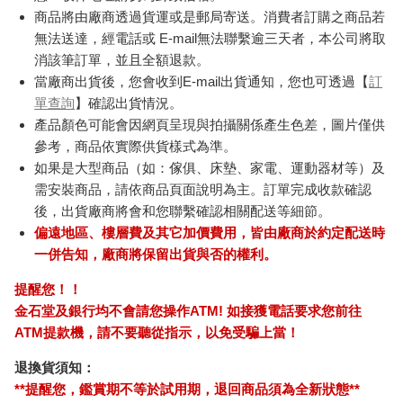
商品將由廠商透過貨運或是郵局寄送。消費者訂購之商品若
無法送達，經電話或 E-mail無法聯繫逾三天者，本公司將取
消該筆訂單，並且全額退款。
當廠商出貨後，您會收到E-mail出貨通知，您也可透過【
訂
單查詢
】確認出貨情況。
產品顏色可能會因網頁呈現與拍攝關係產生色差，圖片僅供
參考，商品依實際供貨樣式為準。
如果是大型商品（如：傢俱、床墊、家電、運動器材等）及
需安裝商品，請依商品頁面說明為主。訂單完成收款確認
後，出貨廠商將會和您聯繫確認相關配送等細節。
偏遠地區、樓層費及其它加價費用，皆由廠商於約定配送時
一併告知，廠商將保留出貨與否的權利。
提醒您！！
金石堂及銀行均不會請您操作ATM! 如接獲電話要求您前往
ATM提款機，請不要聽從指示，以免受騙上當！
退換貨須知：
**提醒您，鑑賞期不等於試用期，退回商品須為全新狀態**