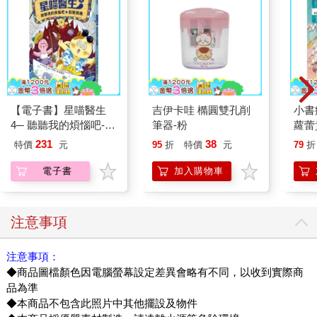
【電子書】星喵醫生
吉伊卡哇 橢圓雙孔削
小書
4─ 聽聽我的煩惱吧-假
筆器-粉
蘿蕾
期挑戰
231
38
特價
元
95
折
特價
元
79
折
電子書
加入購物車
注意事項
注意事項：
◆商品圖檔顏色因電腦螢幕設定差異會略有不同，以收到實際商
品為準
◆本商品不包含此照片中其他擺設及物件