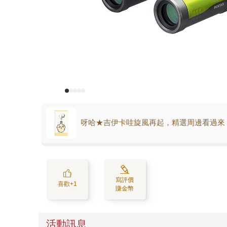
呀哈★吉伊卡哇旋風再起，精選周邊看過來
寫評價
喜歡+1
賺金幣
活動訊息