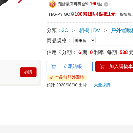
160
預計最高可得金幣
點
?
100累1點 4點抵1元
HAPPY GO享
折抵無
分類：
3C
＞
相機 | DV
＞
戶外運動相
商品規格：
信用卡分期：
6
期
0
利率 每期
538
立即結帳
加入購物車
加購
※ 本品無額外回饋
預計 2026/08/06 出貨
大量採購