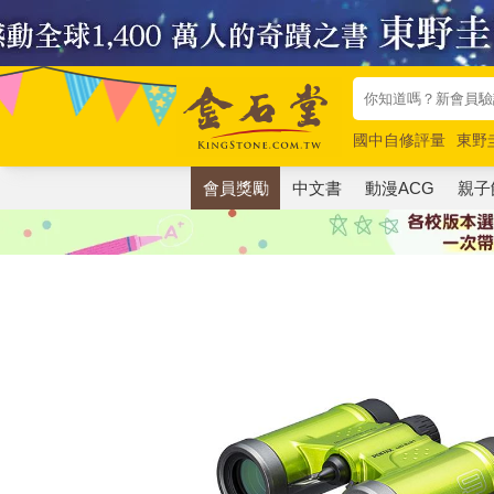
國中自修評量
東野
唯紅花綻放
奧德賽
會員獎勵
中文書
動漫ACG
親子