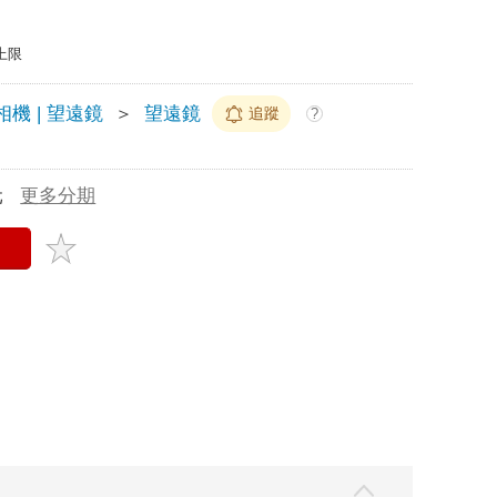
上限
機 | 望遠鏡
＞
望遠鏡
追蹤
?
元
更多分期