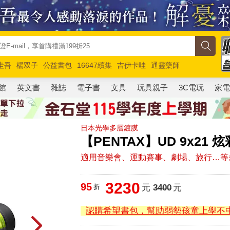
圭吾
楊双子
公益書包
16647續集
吉伊卡哇
通靈藥師
路邊攤新作
馬斯克
玩具總動員5
超慢跑
館
英文書
雜誌
電子書
文具
玩具親子
3C電玩
家
日本光學多層鍍膜
【PENTAX】UD 9x21
適用音樂會、運動賽事、劇場、旅行…等
3230
95
折
元
3400
元
認購希望書包，幫助弱勢孩童上學不