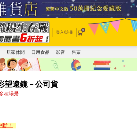
0
登入/註冊
電
居家休閒
日用食品
影音
售票
 炫彩望遠鏡－公司貨
多種場景
中斷！