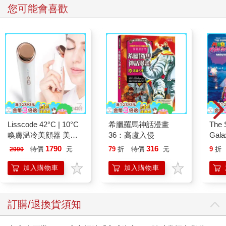
您可能會喜歡
Lisscode 42°C | 10°C
希臘羅馬神話漫畫
The 
喚膚温冷美顔器 美膚
36：高盧入侵
Gala
儀
Peac
1790
316
特價
元
79
折
特價
元
9
折
2990
Surpri
Mari
加入購物車
加入購物車
Stor
訂購/退換貨須知