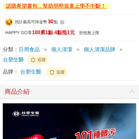
認購希望書包，幫助弱勢孩童上學不中斷！
30
預計最高可得金幣
點
?
100累1點 4點抵1元
HAPPY GO享
折抵無上限
分類：
日用食品
＞
個人清潔
＞
個人清潔品牌
＞
台塑生醫
追蹤
品牌：
台塑生醫
追蹤
商品介紹