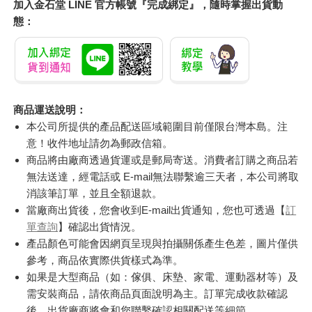
加入金石堂 LINE 官方帳號『完成綁定』，隨時掌握出貨動
態：
商品運送說明：
本公司所提供的產品配送區域範圍目前僅限台灣本島。注
意！收件地址請勿為郵政信箱。
商品將由廠商透過貨運或是郵局寄送。消費者訂購之商品若
無法送達，經電話或 E-mail無法聯繫逾三天者，本公司將取
消該筆訂單，並且全額退款。
當廠商出貨後，您會收到E-mail出貨通知，您也可透過【
訂
單查詢
】確認出貨情況。
產品顏色可能會因網頁呈現與拍攝關係產生色差，圖片僅供
參考，商品依實際供貨樣式為準。
如果是大型商品（如：傢俱、床墊、家電、運動器材等）及
需安裝商品，請依商品頁面說明為主。訂單完成收款確認
後，出貨廠商將會和您聯繫確認相關配送等細節。