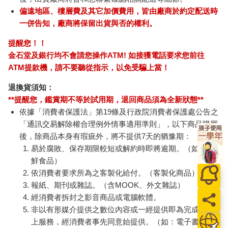
偏遠地區、樓層費及其它加價費用，皆由廠商於約定配送時
一併告知，廠商將保留出貨與否的權利。
提醒您！！
金石堂及銀行均不會請您操作ATM! 如接獲電話要求您前往
ATM提款機，請不要聽從指示，以免受騙上當！
退換貨須知：
**提醒您，鑑賞期不等於試用期，退回商品須為全新狀態**
依據「消費者保護法」第19條及行政院消費者保護處公告之
「通訊交易解除權合理例外情事適用準則」，以下商品購買
後，除商品本身有瑕疵外，將不提供7天的猶豫期：
易於腐敗、保存期限較短或解約時即將逾期。（如：生
鮮食品）
依消費者要求所為之客製化給付。（客製化商品）
報紙、期刊或雜誌。（含MOOK、外文雜誌）
經消費者拆封之影音商品或電腦軟體。
非以有形媒介提供之數位內容或一經提供即為完成之線
上服務，經消費者事先同意始提供。（如：電子書、電