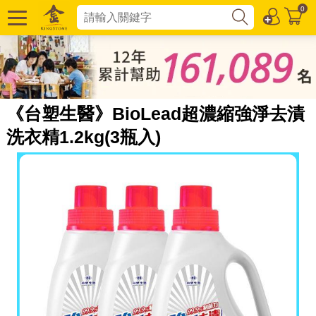
0
《台塑生醫》BioLead超濃縮強淨去漬
洗衣精1.2kg(3瓶入)