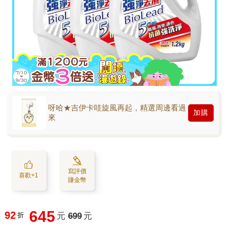
呀哈★吉伊卡哇旋風再起，精選周邊看過
加購
來
寫評價
喜歡+1
賺金幣
645
92
折
元
699
元