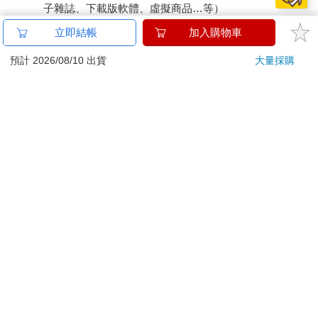
子雜誌、下載版軟體、虛擬商品…等）
已拆封之個人衛生用品。（如：內衣褲、刮鬍刀、除毛
立即結帳
加入購物車
刀…等）
若非上列種類商品，均享有到貨7天的猶豫期（含例假
預計 2026/08/10 出貨
大量採購
日）。
辦理退換貨時，商品（組合商品恕無法接受單獨退貨）必須
是您收到商品時的原始狀態（包含商品本體、配件、贈品、
保證書、所有附隨資料文件及原廠內外包裝…等），請勿直
接使用原廠包裝寄送，或於原廠包裝上黏貼紙張或書寫文
字。
退回商品若無法回復原狀，將請您負擔回復原狀所需費用，
嚴重時將影響您的退貨權益。