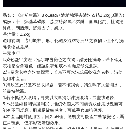
品名：《台塑生醫》BioLead超濃縮強淨去漬洗衣精1.2kg(3瓶入)
成份：十二烷基苯磺酸、脂肪醇聚氧乙烯醚、氫氧化鈉、植物消
臭劑、制菌劑、酵素因子、純水。
淨含量：1.2kg
適用範圍：適用於棉、麻、化纖及混紡等質料之衣物，但不可洗
滌食物及蔬果。
注意事項：
1.染色堅牢度差，泡水即會褪色之衣物，請分開洗滌，若不確定
衣物是否會褪色，建議以衣角或不明顯處預先測試。
2.請留意衣物之洗滌標示，若為不可水洗或需乾洗之衣物，請勿
使用本產品。
3.請放置於兒童不易取得處，若不慎誤食，請先喝下大量開水，
並盡快就醫。
4.若不慎誤入眼睛，可先以大量清水沖洗眼睛，並盡快送醫。
5.本品雖經相關驗證測試，惟仍依個人不同膚質或使用狀況而可
能有不同反應，肌膚易於敏感者，可戴手套加強保護。
6.本產品開封使用後，日久pH值、透明度可能產生些微變化，屬
正常現象，但不影響清潔效果。