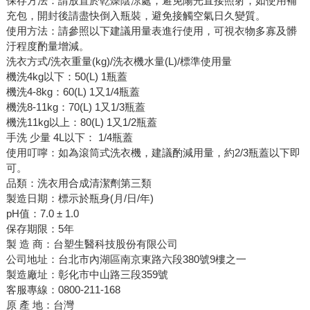
保存方法：請放置於乾燥陰涼處，避免陽光直接照射，如使用補
充包，開封後請盡快倒入瓶裝，避免接觸空氣日久變質。
使用方法：請參照以下建議用量表進行使用，可視衣物多寡及髒
汙程度酌量增減。
洗衣方式/洗衣重量(kg)/洗衣機水量(L)/標準使用量
機洗4kg以下：50(L) 1瓶蓋
機洗4-8kg：60(L) 1又1/4瓶蓋
機洗8-11kg：70(L) 1又1/3瓶蓋
機洗11kg以上：80(L) 1又1/2瓶蓋
手洗 少量 4L以下： 1/4瓶蓋
使用叮嚀：如為滾筒式洗衣機，建議酌減用量，約2/3瓶蓋以下即
可。
品類：洗衣用合成清潔劑第三類
製造日期：標示於瓶身(月/日/年)
pH值：7.0 ± 1.0
保存期限：5年
製 造 商：台塑生醫科技股份有限公司
公司地址：台北市內湖區南京東路六段380號9樓之一
製造廠址：彰化市中山路三段359號
客服專線：0800-211-168
原 產 地：台灣