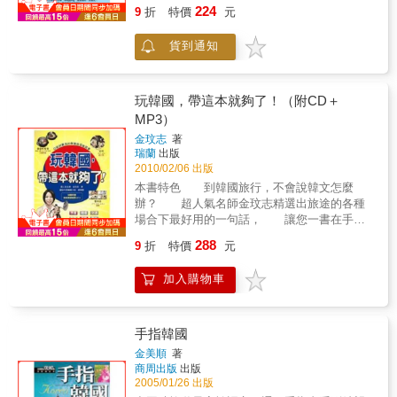
鑰匙圈韓文貼心加註羅馬拼音，輕鬆自學，不
224
一句話： 緊急情況、想殺價時，卻不知如
9
折
特價
元
頭痛！ 關鍵字分類讓你搭車、shopping、
何開口？筆者幫你挑選出自助旅行的一句話。
隨查隨用，免尷尬！ 完全圖解一指就通，
場景設計： 還在死背硬梆梆的句型？筆者
貨到通知
愛怎麼玩就怎麼玩！ 各行各業必推薦的這
幫你挑選出自助旅行九大環境，三十四小場
本！史上最強旅遊語言工具書！ 來自100位
景，內容包括出國訂機票、購物、交友以及飲
背包客及自學者的一致讚賞！ 韓國趴趴
食…等等，讓你也能自由開口說韓文，享受道
走，一指就通 五大SPECIAL （1）超
玩韓國，帶這本就夠了！（附CD＋
地韓國生活。道地的韓國接觸： 到韓國不
簡易快速指南，搭車拍照樣樣不花時間。
MP3）
知道要到哪裡玩嗎？還是拿本都是圖片的旅遊
（2）超實用旅遊單字，吃泡菜到整形手術都暢
書到處跑，沒有跟當地韓國人開口說過半句韓
金玟志
著
通。 （3）最真實情境會話，正中韓國人典
瑞蘭
出版
文呢？趕快來使用書中的句型，來接近韓國
型會話模式。 （4）精選旅行頻率最高12
2010/02/06 出版
吧！豐富句型設計： 實況場景加上合宜的
句型，這幾句就超夠用。 （5）擺脫學習困
對話設計，由在韓，首爾大學博士班—陳慶德
本書特色 到韓國旅行，不會說韓文怎麼
擾，自助旅行者一致好評背包必備書。
（前救國團、社區大學韓國語老師）親身留學
辦？ 超人氣名師金玟志精選出旅途的各種
在韓經驗，精心挑選、設計合宜國人旅遊必備
場合下最好用的一句話， 讓您一書在手，
用語，收錄句型將近千句。不懂文法也能開口
暢行韓國無阻！ 此外還有最實用的旅遊情
288
9
折
特價
元
說： 特聘資深韓籍老師錄製重量級份量對
境會話、 最道地的韓國文化資訊、 最
話，邊聽邊學，邊搭配羅馬拼音，不用學文法
有趣的旅遊、美食情報， 所以玩韓國，帶
加入購物車
也能背包一提，開口玩遍韓國。
這本就夠了！本書六大特色 1.八大主題：
鎖定「準備」、「機場」、「交通」、「住
宿」、「用餐」、「觀光」、「購物」、「緊
急情況」八大主題，一書在手，運用替換句
手指韓國
型，在韓國暢行無阻！ 2.和韓國人說說
金美順
著
看：勇敢說，韓語才會進步！模擬最真實的情
商周出版
出版
境，開口說出最適切的韓語！ 3.漫遊韓國Q
2005/01/26 出版
& A：到韓國，哪些東西非吃不可？哪些地方一