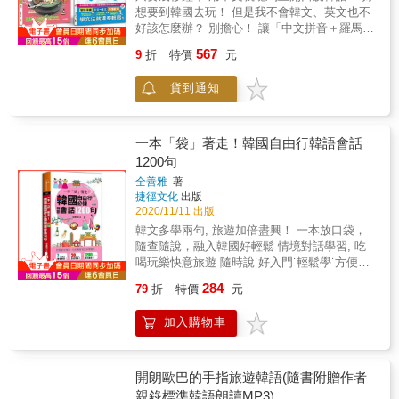
本書特色 ▍韓籍名師專為行動力強的國人設
思，「팁」為英文的「tip」（提示），因此
體驗異國的風俗民情， 以及實際到當地接觸該
想要到韓國去玩！ 但是我不會韓文、英文也不
到韓國觀光、完全享受自由， 順利暢遊韓國熱
計，韓遊即實性效用度最高 韓籍語言教師專門
「꿀팁」的意思就是「有用的提示」。 例：
國的語言， 而這個學習語言的機會， 也是旅行
好該怎麼辦？ 別擔心！ 讓「中文拼音＋羅馬拼
門景點的需要，本書應運而生。 作者歸納整理
為欲前往韓國旅行者設計，同時解決行程設計
[開朗歐巴的꿀팁] ‧이거 써 봐도 돼요? [ i-geo
的附加價值之一。 【內容重點】 很多人在傳授
音」來幫助您， 不懂韓文，照樣馬上開口說韓
出在韓國旅遊、生活、洽商時， 有可能發生的
的困難、景點選擇障礙，以及溝通的恐懼。全
sseo bwa-do dwae-yo ] 這個可以試用一下嗎？
567
9
折
特價
元
別人如何成功學習外語時 都會建議學習者：實
語！ 立馬到韓國衝一波吧！ & 不論是嚮往韓劇
各種場面和情境。 涵蓋面極廣，包括搭機、住
書以「四天三夜」短而美的假期為設計架構，
‧샘플 좀 주세요. [ saem-peul jom ju-se-yo ] 請
際到當地留學、遊學或觀光一段期間 這個用意
中的浪漫場景、要追韓團、看偶像， 或是到韓
宿、點餐、購物、 觀光、生活、交友、美食、
不必再辛苦的規劃行程或傷腦筋，跟著本書建
給我一些贈品。 【步驟6】開朗歐巴告訴你：
貨到通知
主要在於讓學習者，完全沈浸在外語的環境 在
國的逛街勝地瘋狂採買， 會韓語絕對會讓您的
瞎拼&hellip;等等各種狀況， 應有盡有。
議行程走，吃喝玩樂最道地；同步補充相對應
每個單元最後都有開朗歐巴精選的韓國文化介
沒有國語的輔助之下，身在異鄉 勢必只能運用
旅行更加精彩！ 熱愛韓國文化的您， 只要幾秒
&&&&&&& & 【附贈免費MP3線上音檔】 本書
的旅遊資訊以及在各景點會用上的短句、單
紹，就是要您認識多元又有趣的韓國。 例：
外語來解決溝通的問題 如此一來，外語能力自
鐘，用中文就能馬上開口說韓語！ & 深入當地
的外師標準錄音， 以「免費QR Code線上MP3
字、會話與相關句，表達最即時、溝通無障
【開朗歐巴告訴你：韓國住宅文化──온돌(방) [
然會在無形中提升不少 因此，如果你是想要學
文化，跟韓國人交流， 您也能來一趟有質感的
一本「袋」著走！韓國自由行韓語會話
音檔」， 全新呈現給讀者，行動學習，即掃即
礙。 ▍生動插圖＋羅馬拼音，學習生動有趣，
on-dol(bang) ] 火炕房（溫突房）】 在韓國電視
好韓語的哈韓族 或是韓文系的同學，實際到韓
深度旅行！ 說不定在旅途中還能遇見意想不到
聽， 隨時隨地，可提升聽說能力， 韓語實力進
1200句
也更有效益 每一行程、景點或情境，皆搭配一
劇或電影中常見的火炕房，是韓國傳統房屋的
國走一遭 在聽、說能力方面，絕對有很大的幫
的事情，等著您去發現！ 不要再等了！立刻買
步神速， &
精彩鮮活的趣味插圖，搶先身入其境，感受旅
暖房設施。韓國大部分的家庭仍習慣席地而
全善雅
著
助 畢竟，你在台灣跟同學或朋友練習時 很容易
機票到韓國衝一波吧！ & 學韓語真的沒那麼困
遊樂趣。另外，每一主要溝通句，皆輔以羅馬
坐、席地而臥，而韓國人之所以還能保留著席
捷徑文化
出版
因為韓語不夠輪轉 所以，用中文輔助說明 可
難！只要懂基本文法和單字，常看韓劇、韓綜
拼音幫助快速掌握韓文發音，除了更容易自學
地而坐或臥的文化，就是因為室內就是一個大
2020/11/11 出版
是，如果是在韓國，就不一樣了 韓國人不會配
的您，學起來絕對是輕而易舉！別再猶豫了！
拼讀之外，搭配韓師音檔學習使用，效果更
暖炕。大暖炕式的房屋不僅室內保暖，還有除
韓文多學兩句, 旅遊加倍盡興！ 一本放口袋，
合你說中文或英語 因此，你想跟當地人溝通就
就讓本書來帶您入門！ & 為了熱愛韓國的您，
好！用寓教於樂的方式精進韓語力，溝通輕鬆
濕的作用。隨著時代的變遷，韓國人還將這種
隨查隨說，融入韓國好輕鬆 情境對話學習, 吃
只能說韓語 那怕只是隻字片語，還是能激發你
我們精心整理了韓國人最常用的句型、教您如
又容易！ ▍好吃好玩之際，亦能同步深入了解
取暖的方式不斷改良，形成了他們特有的暖炕
喝玩樂快意旅遊 隨時說˙好入門˙輕鬆學˙方便
開口說的勇氣 而這樣的勇氣，對學語言來說，
何跟韓國人打招呼，還幫您整理了旅遊中最常
文化及民情，韓遊不踩雷、不犯忌 全書在各行
文化。 【步驟7】搭配音檔：由開朗歐巴和韓
用！ & 造訪素有「禮儀之邦」美稱的韓國,縱使
是非常重要的。 本書告訴您： 1.輕鬆學好旅遊
遇到的情境會話，每句都搭配「中文拼音」＋
284
79
折
特價
元
程及各景點情境裡，自然地穿插相關之韓國文
籍名師親錄標準韓語朗讀音檔，幫助您說出最
你的哈韓指數破表,旅遊時依舊得慎防越界失
韓語，最簡單的方法 2.說一口流利觀光韓語的
「羅馬拼音」，就是要讓您以最輕鬆、無負擔
化、旅遊情報及生活訊息，例如：去汗蒸幕的
道地的韓語！ 【步驟8】地鐵路線圖：本書附
禮，本書不但教你怎樣把韓語說的道地，更教
方法 這將會是改變你一生的機會！把握住，跟
的方式學習，一翻開書韓語就脫口而出，身邊
加入購物車
注意事項、點餐外帶時的清楚說法、搭車報地
錄有首爾、釜山、大邱主要城市地鐵路線圖，
你如何說的得體！ & 7大會話類型X 超過30種
著學， 一步一步來，你會很訝異自己進步的神
的朋友都覺得你超罩！ & 安妞！圖解韓語文法
標的習慣、數字因狀況不同說法也不一樣
讓您在韓國旅遊暢行無阻！ 《旅遊韓語，
最細、最完整、最常見的旅遊情境X超過1200
速！ 【跟著線上MP3，多唸多聽】 1.&& &本
輕鬆學（25K+1MP3） & 獻給剛學韓文不久的
&hellip;&hellip;帶你更加全面性的認識韓國，韓
帶這本就夠了！》是一本集結學習、旅遊，雙
句好用韓文會話，讓每趟旅行都能深度體驗民
書附有線上MP3，是特請專業的錄音老師，以
您！學完40音後，最重要的就是文法！選對文
遊路每一步就都能更安心更輕鬆。 ▍活潑、精
效合一的旅遊會話工具書，讓您即學即用、隨
情、製造 最難忘的回憶！ & 【遨遊韓國STEP
開朗歐巴的手指旅遊韓語(隨書附贈作者
純正的韓國標準首爾音錄製而成。韓語念兩
法啟蒙教材是關鍵！ & 本書為您精挑細選， 初
彩又實用的內容設計，即使不出遊，也適合當
查隨用，想在韓國趴趴走，帶這本就夠了！
1】先記「不分情境旅遊通用會話」，讓你輕鬆
遍，中文念一遍，隨時隨地，搭配學習，將有
親錄標準韓語朗讀MP3)
學者必學韓語文法！ 利用調換語順，中文馬上