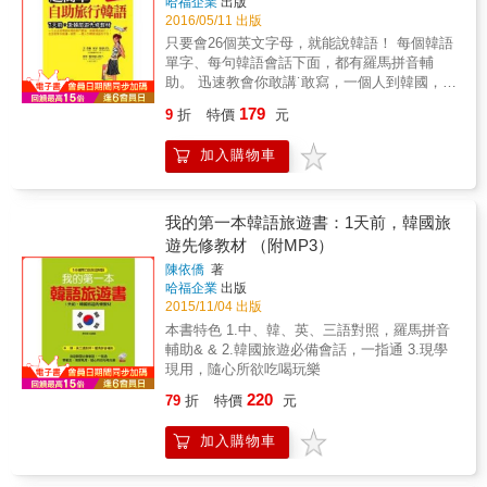
哈福企業
出版
量，但最實用的旅遊單字，舉凡美食、服飾、
例句中的關鍵字會標示顏色並做粗體效果強
文字母唸出來的音跟音檔唸的不一樣，或是自
2016/05/11 出版
隨身配件、交通工具&hellip;等，都會是你立即
調。大聲說出粗體字或是包含粗體字的部分，
己講的韓文韓國人聽不懂，這除了跟腔調、文
派上用場的關鍵單字！ 第二驚：用這些旅遊短
只要會26個英文字母，就能說韓語！ 每個韓語
就算只有那個部分被聽到，也能傳達給對方自
法、用字正確與否有關之外，有時候連音、變
句，就能玩翻天！ 出國遊玩就要大方、輕鬆地
單字、每句韓語會話下面，都有羅馬拼音輔
己大致想說的意思。相同地，聽到對方說到關
音也占了部分因素。譬如「신라」應該唸［실
跟韓國人講講話。書中精選了超實用的句子，
助。 迅速教會你敢講˙敢寫，一個人到韓國，也
鍵字時，也大致可猜到對方的語意。如此一
라］，可是若不清楚變音規則，就會照著唸成
這些就夠你玩翻韓國了。裡面有：到韓國飯店
不怕！ 很簡單、大膽說！不會韓語，也能玩瘋
來，溝通上也會變得更為容易。 「替換單
「신라」；或是「맛없다」應該要念［마덥
179
9
折
特價
元
住宿，入退房及要求客服的韓語；到餐廳用
韓國！ 7天前，赴韓國旅遊先修教材！ & 本書
字」，擴大句型的變化性！ 嚴選每個情境最常
따］，可是不知道變音規則的人會念成［마섭
餐，或挑戰路邊攤平價美食，點餐、結帳的韓
特色 「太陽的後裔」轟動全球，「數字台灣」
用到的句型，搭配相關必備單字，只要一個句
따］。此時羅馬拼音就很有用了，由於單字附
加入購物車
語；大採購藥妝、韓系品牌服飾、食品，為親
電視節目主持人、董事長---謝金河，在
型，代換入不同單字，即可表達不同的需求！
有羅馬拼音「신라sil-ra」，當讀者發現自己照
戚五十帶的伴手禮或紀念品，血拼用的韓語；
Facebook說：「太陽的後裔」是韓劇的大亮
在不同情境中，隨時找到想要說的一句話！ 以
著韓文字母唸的跟音檔不一樣時，看到羅馬拼
邊體驗SPA邊說的韓語；非去不可的景點觀
點，再創韓流的新高潮，並且帶動週邊相關的
不同的旅遊情境做分類，且將旅遊情境依照可
音就知道這個地方要變音。本書在編輯時，希
光，主題樂園遊玩的旅遊短句&hellip;等，就是
經濟效益，超過一兆韓幣。劇中男女主角一個
我的第一本韓語旅遊書：1天前，韓國旅
能發生的時間順序編排，例如搭機、入境、入
望讓拿到此書的人，不管會不會韓語都能跟韓
要你好記、馬上用。 第三驚：你沒看錯！用中
俊男；一個美女，是最吸睛的焦點。 你是不是
遊先修教材 （附MP3）
住飯店等順序。當碰到臨時的場合，需要表達
國客人溝通。讀者不用擔心羅馬拼音與正確發
文就能說韓文！ 貼心標示中文拼音＋羅馬拼
因而對韓國有一股憧憬？走吧！來一趟韓國夢
某句話時，即可隨時翻閱，立即查詢想要說的
音有落差，因為我們在編輯的過程中，將所有
陳依僑
著
音，讓你韓語不通也大丈夫，瞬間開口說韓
幻之旅！您可以一個人自由自在，背著輕鬆的
話。 補充延伸單字與相關用語，腦中字彙量迅
的變音、連音一併處理過了，期許讀者即便不
哈福企業
出版
語。隨書附贈中韓朗讀版光碟，讓你可以邊走
背包，到韓國旅遊，看美景，嚐美食，採買、
速倍增！ Extra Words 與 Power Up 針對不同
會韓語，單靠羅馬拼音也能說一口標準的韓語
2015/11/04 出版
邊聽、邊聽邊學，５天就可以把韓語說得嚇嚇
出差、投資、談生意，韓國、首爾、濟州島一
情境，延伸主題，補充內容中不足、卻不可不
服務韓國客人。 本書特色 ★★每個單字、例
本書特色 1.中、韓、英、三語對照，羅馬拼音
叫！
次玩透透！ & 本書精選最簡單實用的會話，是
知的相關單字或詞語，增加字彙量，強化表達
句、對話皆附羅馬拼音 ★★單字、句型隨套隨
輔助& & 2.韓國旅遊必備會話，一指通 3.現學
專為準備赴韓國旅遊的背包客設計。輕鬆，無
能力。 瞭解當地文化與習慣，開心融入當地生
用 ★★韓籍老師配音MP3 ★★使用時機小提示
現用，隨心所欲吃喝玩樂
壓力的學習方式，赴韓國旅遊情境一應俱全，
活！ 「旅のTips」依照單元主題，淺談韓國或
★★台灣美食、宮廟、文化景點介紹應有盡有
只要你想說的，裡面通通都有，隨翻隨說，到
220
79
折
特價
元
日本當地的生活情況或文化。初學者可大致理
韓國一直玩、一直玩，吃喝玩樂，High 翻天！
解必須注意的事項，既可避免可能發生的不悅
加入購物車
狀況，也可為特殊場合預做必要的準備。 本書
特色 要去韓國、日本旅遊，一定要帶這一本！
活潑編排，豐富實用的內容，就算沒有學過，