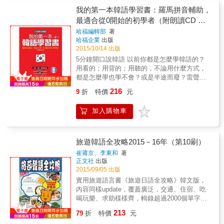
也能韓語日語雙語通 輕便易帶：特殊開本設
我的第一本韓語學習書：羅馬拼音輔助，
計，隨身帶著走，臨時需要時立即翻閱 溝通無
最適合從0開始的初學者（附朗讀CD ＋
礙：10大旅遊主題，問答式設計實用句，輕鬆
影音教學光碟）
哈福編輯部
著
應付各種狀況 完全表達：基本句型與必備單
哈福企業
出版
字，任意替換使用，清楚表達個人需求 發音
2015/10/14 出版
easy：韓語日語搭配羅馬拼音，就算沒學過發
5分鐘開口說韓語 以前你都是怎麼學韓語的？
音，也能開口說 閒聊交友：設計日常主題對
用看的；用背的；用聽的，不論用什麼方式，
話，與當地人聊天溝通，在旅途中也能交朋友
都是怎麼學也學不會？或是半途而廢？雷聲大
雨點小，最後不了了之。也有些人，花大筆的
216
9
折
特價
元
錢請家教或上補習班，荷包瘦了，青春飛逝
了，還是沒學會。 & 學韓語這麼難嗎？ 真的不
加入購物車
難！ & 本書就是您的救星，韓語即時通，還可
以跟朋友炫耀下，您的韓語功力，Taking
Control.(看到不好就改，看到好就做)。 & 本書
讓您學韓語，不再「辛苦」；不再「放棄」；
旅遊韓語全攻略2015－16年（第10刷）
不再「失敗」。 亞洲首富李嘉誠說：人，第一
崔莆京、李東和
著
要有志，第二要有識，第三要有恆，我認為勤
正文社
出版
奮是個人成功的要素，所謂一分耕耘，一分收
2015/09/05 出版
穫，一個人所獲得的報酬和成果，與他所付出
實用旅遊語言書《旅遊日語全攻略》韓文版，
的努力是有極大的關係。力爭上游，雖然辛
內容同樣update，覆蓋廣泛，交通、住宿、吃
苦，但也充滿了機會。我們做任何事，都應該
喝玩樂、求助樣樣齊，輯錄超過2000個單字片
有一番雄心壯志，立下遠大和目標，用熱忱激
語，由韓國著名觀光地、購物點、滑雪、美
213
發自己的動力，個人的努力才是成功的最基本
79
折
特價
元
容、人氣韓國偶像、傳統料理、攤檔小食，以
條件。在競爭激烈的世界中，你付出多一點，