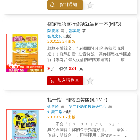
會遇到的所有狀況會話，一應俱全。3.兼具中
貨到通知
文與羅馬拼音，說韓語好簡單。
搞定韓語旅行會話就靠這一本(MP3)
陳慶德
著 、
鄒美蘭
著
智寬文化
出版
2010/12/24 出版
就算不懂韓文，也能開開心心的將韓國玩透
透﹗﹗羅馬拼音+注音符號，讓你輕鬆在韓國旅
行【專為台灣人設計的韓國旅遊書】 旅居
韓國作者，專為國人設計出來的旅行對話。
224
9
折
特價
元
【還在支支吾吾講韓語嗎？】 還在指來指
去，全書附上韓國官方認可的羅馬標音，這樣
加入購物車
說才聽得懂。【韓國趴趴走，這本一定
夠！】 自助旅行必定遇到九大情景，三十
四個小情景，開口享受道地韓國生活。【模擬
情境會話＆必備單字！】 實用句型舉一反
指一指，輕鬆遊韓國(附1MP)
三，輕鬆應付各種疑難雜症。【書很輕，隨手
金敏珍
著 、
第二外語發展語研中心
著
攜帶到處玩！】 地鐵圖、旅遊重要資訊，
知識工場
出版
背包客、跟團旅遊帶著玩 。【隨書附贈中韓對
2010/09/15 出版
照MP3】 韓籍教師標準發音， 隨身版MP3
不會「ㄚㄋㄧㄡ ㄏㄚ ㄕㄟ ㄧㄡ」？
帶著走、隨處聽、順口說。實用單字全收
真的沒關係！你的金手指超好用。 學習．
錄： 還在死背一些沒用到的韓文單字嗎？
旅遊，雙效合一，即學即用，最快速－－
筆者幫你挑選出自助旅行必備的詞彙。臨時的