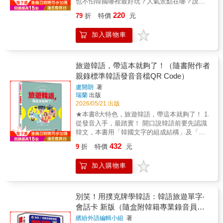
也不怕韓國哪裡最好玩？人氣景點在哪？說走
就走，出國去大開眼界用簡單韓文去旅行!從發
220
79
折
特價
元
音、單字到觀光會話，瞬間學會很簡單、大膽
說羅馬拼音輔助不會韓文，也能玩瘋韓國！
加入購物車
【說走！就走！到韓國去看看！】從少女時
代、Wonder Girls，到席捲全球的頂級男女團，
還有李多慧、李珠珢當紅的韓國啦啦隊，在台
灣爆紅後，追逐的粉絲滿街跑。國內也有很多
旅遊韓語，帶這本就夠了！（隨書附作者
年輕人，看好韓國娛樂圈，爭相赴韓搶當練習
親錄標準韓語發音音檔QR Code）
生；更有學校組團帶學生去取經。到韓國旅
盧開朗
著
遊，因為旅費便宜，到韓國旅遊已成為國人首
瑞蘭
出版
選，每年赴韓觀光人數皆屢創新高。不管是利
2026/05/21 出版
用連假，提著一卡輕便的行李，還是隨性飛往
★本書8大特色，旅遊韓語，帶這本就夠了！ 1.
韓國度過歡樂週末，都是最逍遙自在的享受。
從發音入手，最踏實！ 開口說韓語前要先認識
【旅遊與學習，雙效合一】相較於歐美或長途
韓文，本書用「韓國文字的組成結構」及「韓
航線，赴韓旅遊的旅費與時間成本相對親民。
語語順」，帶您輕輕鬆鬆就能說出漂亮韓語！
首爾與釜山的浪漫賞櫻、濟州島的油菜花海，
432
9
折
特價
元
2. 鎖定10大主題，最完整！ 全書鎖定「基本對
景色美不勝收。加上近年韓流席捲全球，從早
話」、「機場」、「交通」、「詢問」、「住
期的經典偶像到當代男神女團、話題霸榜的現
加入購物車
宿」、「逛街 / 購物」、「飲食」、「公共場
象級韓劇與實境綜藝，其熱潮更啟動了全球觀
所」、「健康」、「網路」等10大主題，帶著
光客追隨影劇足跡、親臨拍攝景點的時尚風
出國好安心！ 3.萬用基本句型，最簡單！ 全書
潮。這些流行影視中大量且自然出現的，美
每個場景，皆以「代表句型」導入，讓您不用
別笑！用撲克牌學韓語：韓語旅遊單字‧
食、景點、科技、服裝與設計，成功帶動了新
死背文法！ 4.關鍵短句小提醒，最貼心！ 全書
會話卡 新版（隨盒附韓籍專業錄音員親
一代的韓國經濟與文創發展。 不管是當粉絲，
隨時出現的「開朗歐巴的꿀팁」，是作者貼心
當練習生，遊學打工，或是旅遊經商，先學好
錄標準韓語朗讀音檔QR Code）
繽紛外語編輯小組
著
整理出的關鍵短句，讓您迅速表達出想說的