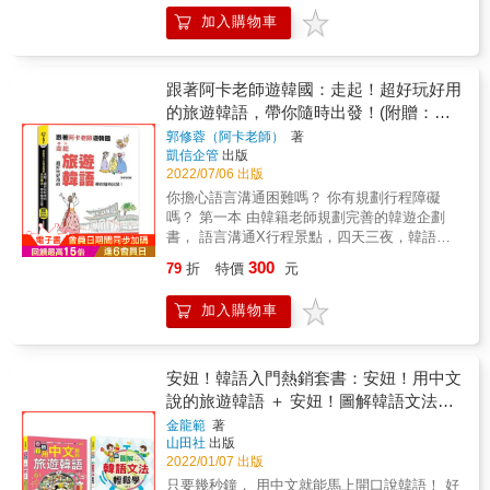
與一般計程車不同，價格也偏高。車輛以黑色
了！ 如果你只是想韓國旅遊 難得計畫一趟旅行
可以應用自如、瘋玩韓國。◆三、單字容易：
ㄡ↘請給我菜單。♦8카드로 할게요.ㄎㄚ ㄉ ㄌ
單、最實用旅遊會話 ◆ 是赴韓旅遊，5天前最
轎車為主，屬於較高級的大型汽車，提供給需
加入購物車
想徹底放鬆心情 順便好好充個電 可是礙於不會
想說流利韓語，不需要死背艱深的字彙。本書
ㄡ ㄏㄚㄹ ㄍㄝ ㄧㄡ↘我要刷卡。♣J명동ㄇㄧ
佳先修教材 ◆ 中、韓、英三語對照＋羅馬拼音
要大空間後車廂的人，或商務人士使用。 【步
說韓語 只好參加旅行團的既定行程 這樣是無法
僅收錄韓國人日常生活中使用頻率最高、一看
ㄛㄥ ㄉㄨㄥ明洞
輔助，瞬間學會 ◆ 臨陣磨槍，不亮也光 ◆ 從
驟2】代表句型：每個場景皆整理出1～4個相關
自遊自在的觀光 這樣不是很可惜嗎？ 雖然旅行
就懂、一學就會的單字。完全不必死記強背，
單字，到觀光會話，馬上開口說 ◆ 超簡單、超
代表句型，只要將單字套入想表達的句子中，
社把食宿、參觀景點的問題都打理好了 可是相
輕輕鬆鬆就能活用，隨時脫口而出。◆本書不
跟著阿卡老師遊韓國：走起！超好玩好用
迷你，好學好用，輕鬆玩遍全韓國 【只要會
即能適時表達想說的話！ 例： [代表句型1]
對的，旅行的樂趣，也減少許多 就算自己之前
僅包含韓國觀光必備的實況會話、單字和精選
的旅遊韓語，帶你隨時出發！(附贈：隨
ABC，就能說韓語】 ◆只要會26個英文字母，
○○○○○ 가 주세요. [ ○○○○○ ga ju-se-yo ] 我要
不懂韓語 可是在韓國能用韓語跟當地人溝通 那
例句，更全面收錄了最新、最潮的觀光流行語
就能說韓語! 不會韓文，也能玩瘋韓國， &玩遍
掃即聽Qr code實用旅遊韓語
郭修蓉（阿卡老師）
著
到○○○○○。 【步驟3】一起說說看：想聽懂對
種成就感和奇妙的經驗 將為你的韓國之旅 增添
和道地生活話。下一站，走！我們去韓國看看
韓國，快樂說韓語！ ◆到韓國觀光旅遊、洽
凱信企管
出版
方的問題嗎？想試著用韓語回答問題嗎？那就
許多快樂、有趣的回憶 2.&& &迅速教會你敢
吧！【附贈免費QR Code音檔】◆因應時代的
商、留學、遊學、度假、打工， 看這本就夠
2022/07/06 出版
搭配音檔跟著一起說說看，練習對話吧！ 例：
講、敢說，一個人到韓國旅遊也不怕！ 到韓國
進步，本書的外師標準錄音，以「附贈線上
了！ ◆走在韓國街頭， 可以和韓國人聊不停！
你擔心語言溝通困難嗎？ 你有規劃行程障礙
►一起說說看！ A（司機）：어디 가세요? [
觀光，想要買東西，但該怎麼殺價？ 你要因為
MP3，免費QR Code音檔」，行動學習，即掃
【出國壯膽，隨身錦囊】 出國旅遊觀光， 早已
嗎？ 第一本 由韓籍老師規劃完善的韓遊企劃
eo-di ga-se-yo ] 要去哪裡？ B（乘客）：KTX
不會說韓語，而花大錢當冤大頭 還是花點小
即聽，隨時隨地，可提升聽說讀寫能力，韓語
蔚為風潮， 也是現代人最時髦的遊玩方式， 很
書， 語言溝通X行程景點，四天三夜，韓語照
역 가 주세요. [ KTX-yeok ga ju-se-yo ] 請到
錢，學會用韓語殺價？ 到當地餐館享受美食，
實力進步神速！◆特聘韓籍專業老師，錄製道
多上班族一有連續假期， 就往國外跑。 幾乎每
著說、行程跟著走， 不論一人自助或是好友同
KTX站。 【步驟4】單字比一比：生性害羞不
面對又是圈又是方塊的文字 該如何點道地的韓
地的韓語，請您多聽線上MP3內容，學習標準
300
79
折
特價
元
個人都有出國的經驗。 目的不外乎是休息、充
行，瘋玩韓國，暢遊無阻！ 走起！一本最能滿
敢說？怎麼樣就是說不出口？沒關係！只要動
國佳餚？ 面對地鐵、公車、計程車，該如何正
的發音和聲調，發揮最佳效果。
電、擴展眼界和採購， 但想要玩得盡興， 不懂
足你早已爆棚的旅遊魂的韓遊書， 即時性強、
動手指頭，比出想表達的單字，輕輕鬆鬆就能
確的搭乘，免於迷路的危機？ 本書囊括旅遊韓
加入購物車
一些當地語言，的確有點礙手礙腳， 恐怕連搭
實用性大，open book就能出發！ 句子簡短、
比出想說的話！ 例： ►單字 반찬 [ ban-chan ]
國時，所應必備的各式簡單觀光韓語 如：食、
機、轉機都成問題。 本書內容簡單易學，即學
單字簡單，好用敢講，一個人自助韓遊也不
小菜 김치 [ gim-chi ] 泡菜 상추 [ sang-chu ] 生
衣、住、行、育、樂 從踏上韓國國際機場開始
即用， 讓您輕鬆出國，快樂玩遍全韓國。 你不
怕！ 大量、可愛的情境式插圖設計，更增添閱
菜 참기름 [ cham-gi-leum ] 香油 간장 [ gan-
所有在韓國觀光時，會面臨的情境會話 盡在本
用擔心自己不懂韓語， 或者擔心自己無法在短
讀、旅行使用時的趣味， 從搭機出發、乘車進
jang ] 醬油 소금 [ so-geum ] 鹽巴 【步驟5】開
安妞！韓語入門熱銷套書：安妞！用中文
書中 【羅馬拼音輔助，馬上開口說】 您不用擔
時間內，學會說韓語， 因為書中所有的會話，
市區，到飯店check in、叫外賣、逛街購物
朗歐巴的꿀팁：隨時出現的小提醒，是開朗歐
說的旅遊韓語 ＋ 安妞！圖解韓語文法輕
心自己完全不懂韓語 或者擔心自己無法在短時
都標註了羅馬拼音， 你只要會ABC，就能立刻
&hellip;&hellip; 四天三夜必去的景點推薦與實
巴貼心地為您整理了可以俯拾即用的短句，讓
間內，學會說韓語 因為書中所有的會話，都標
鬆學 (25K＋MP3)
金龍範
著
說出韓語， 完全沒有學習上的負擔，中、韓、
用溝通韓語全收錄， 不論你是要穿韓服逛宮
您迅速表達出想說的話！ ＊「꿀팁」[ ggil-tip ]
註了羅馬拼音 你只要看羅馬拼音 就能立刻說出
山田社
出版
英三語對照， 觀光旅遊難不倒你。 本書特色
廷、路邊吃魚板、燒酒配烤肉或是汗蒸幕放
是韓國的流行語，「꿀」的原意是「蜂蜜」，
韓語 完全沒有學習上的負擔 【自遊自在，輕鬆
2022/01/07 出版
到韓國，因旅費便宜， 常是國人觀光、旅遊、
鬆， 瘋玩韓國，盡情吃喝玩樂，這一本就go！
被衍伸為「非常簡單」或「非常有用」的意
愉快】 旅遊的樂趣不僅在於shopping， 還在於
只要幾秒鐘， 用中文就能馬上開口說韓語！ 好
經商、度假、打工首選， 為了滿足現代人喜歡