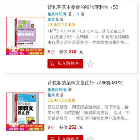
國食物、韓國全部！」 無論如何？不知不覺愛
韓語！ 只要會26個英文字母，就能說韓語！ 每
學，讓韓語發音基礎零疏漏！ & 階段8： 尾
上隔壁鄰居韓國的您！不要想太多，有時間拎
背包客基本要會的韓語便利句（50
個韓語單字、每句韓語會話下面，都有羅馬拼
音，仔細講解韓語最複雜的尾音發聲，讓你的
起包包，就去走走吧！ 可是，韓語那又是圈、
雅典韓研所
著 、
0
著
音輔助，迅速教會你敢講˙敢寫，一個人到韓
韓語發音絕不馬虎！ & ◎PART II《會話篇》
又是點、又是橫、又是豎的，好像「來自星星
雅典
出版
國，也不怕！
共有5課，5大主題，帶你走進韓國商務旅遊的
的文字」。 別擔心！韓語有70%是「漢字
2014/06/23 出版
世界： 主題1：生活用語 到了韓國，除了第一
詞」，是從中國引進的，發音也是模仿了中國
+MP3 배낭여행 가고 싶어요. 한국으로요!!
次與韓國人見面的問候語，如果見到許久不見
古時候的發音。也就是說，只要用中文（特別
（我想自由行～去韓國！！） & 你想去韓國自
的朋友又該如何打招呼呢？「生活用語」單元
是台語）來拼韓語發音，然後多聽、多說，一
由行嗎？是不是還各少一本韓國旅遊書和旅遊
教你學會不同場合中必備的會話！ & 主題2：
樣可以把韓語說得嚇嚇叫！ 《溜旅遊韓語 中文
會話書呢？ 史上第一本韓國旅遊書結合韓語會
電話用語 和韓國人講電話會緊張到支支吾吾
216
就行啦》要您臨時惡補，都照樣能派上用場，
9
折
特價
元
話書的「超強工具書」！！ 只要帶上這小小的
嗎？「電話用語」單元一次解決你的困難！只
讓您旅途一路順暢到底。本書有7個好㊣點以及
一本，讓你一邊學習韓國語一邊玩遍首爾～ 本
要跟著MP3中的韓籍老師開口說，就能學會最
7大保㊣的理由，肯定讓您喜歡、滿意： 第一
加入購物車
書特色 & １為讀者安排首爾五天四夜行程 －讓
標準的韓語發音，讓你輕鬆應付通話中的應對
個㊣：句子簡短，照樣溝通，好學、好記！ 第
你不用熬夜做功課 ２詳細列出各景點住址、地
進退！ & 主題3：自我介紹 「自我介紹」單元
二個㊣：中文拼音，用中文就能說韓國話。 第
鐵站出口 －讓你輕鬆找到路 ３各景點皆提供相
除了自己的名字外，還教你學會如何告訴其他
三個㊣：貼心的羅馬拼音，讓您玩得更開心！
關單字及旅遊韓語短句 －讓你邊玩邊學韓國語
人更多與自己相關的資訊！ & 主題4：觀光旅
背包客的菜韓文自由行（48K附MP3）
第四個㊣：都是韓國人愛用的句型，馬上學，
４推薦各地區必嚐的韓國美食 －教你怎麼用韓
遊 從出發到韓國前的行李準備，到在韓國購
雅典韓研所
著
馬上開口！ 第五個㊣：一個句型，替換不同單
語點餐 ５推薦各地區的平價住宿 －直接上網訂
物、用餐、交通&hellip;&hellip;。有了「觀光旅
雅典
出版
字，通用各種場合！ 第六個㊣：「現在最需要
房就對了 ６標註簡易羅馬拼音 －輔助你發音不
遊」單元的學習，你便能暢行無阻！ & 主題
2014/05/23 出版
的那一句話」，讓您輕鬆秀韓語！ 第七個㊣：
會念的韓文字 ７附贈韓籍老師朗讀MP3 －快速
5：書信寫作 撰寫E-mail、書信時該如何起頭才
從韓語發音，到基礎旅遊會話，循序漸進，從
吃喝玩樂句、追星交友句，通通有！
糾正你的韓語發音 ８袖珍小本 －讓你輕鬆攜帶
好呢？「書信寫作」單元教你學會最詳盡的郵
零到有，同時搭配「簡易羅馬拼音」 以及「中
遊首爾
件書寫內容！ & ◎本書不僅完整教授開口說韓
文輔助發音」，就算你不懂韓文也能現學現
語必備的各項技能，並結合多元的網路資源和
用，暢遊韓國！ 你想去韓國，卻不會講韓文
252
詳細使用方法，讓你在短時間內建立自信、開
9
折
特價
元
嗎？這是你最需要，也最實用的一本韓語速成
口說出流利的韓語！ & ◎附錄介紹的基礎文
大全。本書收錄韓語發音、旅遊住宿、購物、
法，可以運用在生活中。 & ◎只有台灣老師，
加入購物車