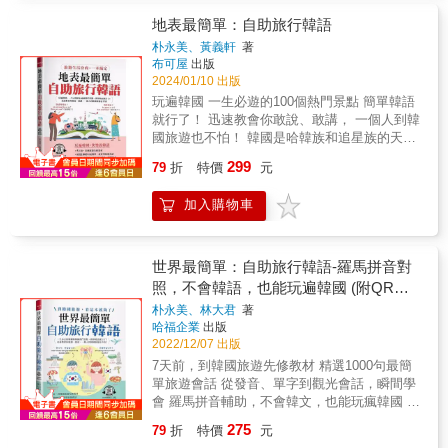
本就不用擔心！ 本書簡介 72個主
搭車購票與自在應對的超實用行動指南。◆初
盒附韓籍專業錄音員親錄標準韓語朗讀音檔QR
化等概念，讓您輕輕鬆鬆就能說出漂亮韓語！
題會話＋專業錄音，各種旅行情境零死角！精
地表最簡單：自助旅行韓語
次到韓國旅遊，也許跟當地人只是一段短短的
Code，邊掃邊聽邊學，學習更加分喔！◎韓語
★10大主題，55個場景，運用8大學習步驟，保
心設計72種實用的主題情境對話，涵蓋各種旅
日常交談，心裡就會倍感溫暖；也許因為接受
旅遊單字．會話卡有什麼？‧購物、觀光、求
朴永美、黃義軒
著
證讓您旅遊韓國暢行無阻！ ◆旅遊韓國會遇到
行可能遇到的場景，搭配專業錄音，讓你在任
了對方的熱心幫助，就此結緣成為朋友。這些
布可屋
出版
助、打招呼等單字及會話，超實用！54張標準
的10大主題，本書統統都有，讓您走到哪裡都
何狀況下都能夠應對自如。無論是問路、住
旅途中的不期而遇，正是讓一趟行程更具深
2024/01/10 出版
撲克牌涵蓋「購物」、「觀光」、「餐飲」、
不怕！ ‧基本對話 ‧機場 ‧交通 ‧詢問 ‧住宿 ‧逛街
宿、點餐還是購物，詳盡的雙人與單人會話，
度、更雋永有味的關鍵。◆相信有本書隨侍在
「求助」、「打招呼」、「生活萬用句」、
玩遍韓國 一生必遊的100個熱門景點 簡單韓語
/ 購物 ‧飲食 ‧公共場所 ‧健康 ‧網路 ◆55個場
幫助你在韓國暢行無阻！將近1000個補充單
側，旅行中的語言障礙將煙消雲散，剩下的就
「韓國景點城市」共7大類必學韓語單字、會
就行了！ 迅速教會你敢說、敢講， 一個人到韓
景，包羅萬象，讓您一邊玩韓國，一邊開口
字，指著看就能無障礙交流！72個情境各自延
是您膽大心細的自助精神了。我深信，有此一
話，隨身攜帶最輕巧，出國旅遊好實用！‧隨盒
國旅遊也不怕！ 韓國是哈韓族和追星族的天
說，太有趣了！ 本書10大主題中，還細分
伸收錄了相關單字，全書將近1000個手指單
書在手，您一定能玩得更稱心、遊得更自在。
附韓語朗讀音檔QR Code，超容易！附韓籍專
堂！ 近幾年來，韓劇在台熱播， 帶動國人赴韓
出55個場景，包含出境、入境、地下鐵、計程
299
字，幫助你輕鬆看懂旅行中遇到的韓文路標與
79
折
特價
元
【一個人去韓國旅遊也不怕】◆這是您真正需
業錄音員親錄標準韓語朗讀音檔QR Code，隨
國旅遊熱潮， 每年赴韓旅遊人次，就有40萬人
車、高鐵、問路、飯店、民宿、百貨公司、便
各種標示。即使沒有韓文基礎，也能用手指直
要的旅遊韓語！◆旅遊韓語不需要很完整不需
掃即聽，搭配攜帶方便的撲克牌，邊聽邊學超
之多。 點燃國人赴韓旅遊之火的， 就是裴勇俊
利商店、韓食、小吃、甜點、博物館、溫泉
接溝通，語言交流無障礙！專為旅韓新手準備
要說很長的句子也不需要像韓國人一樣說韓語
加入購物車
容易！‧搭配「注音符號」輔助開口，超簡單！
主演的韓劇「冬季戀歌」， 金秀賢主演「來自
&hellip;&hellip;，內容多元有趣、學習鉅細靡
的各種貼心小提醒，達人帶你做功課！只會說
◆旅遊韓語只是旅遊時溝通的工具簡單的單
每個單字、短句皆搭配「注音符號」輔助發
星星的你」， 則把韓劇推向最高點，全世界都
遺，準備好了嗎？讓我們開心四處趴趴走吧！
韓文還不夠，去韓國旅遊要注意什麼？讓韓國
字、簡短的句子能夠和韓國人溝通聊天就行了
音，只要跟著讀照著唸，開口說韓語超簡單！‧
瘋迷。 & 裴勇俊主演的韓劇「冬季戀歌」席捲
◆8大學習步驟，讓韓國人對您刮目相看！
自由行的達人來告訴你！地鐵機台不吃5萬韓元
◆身為專業導遊和老師特別介紹簡單、實用的
可愛插圖幫助對照、記憶，超方便！每張撲克
亞洲， 在台灣播出後，裴勇俊就有「師奶殺
世界最簡單：自助旅行韓語-羅馬拼音對
出國旅遊，不論是購物、用餐、詢問，都
的紙鈔？搭到黑色計程車，車資變好貴？多樣
旅遊韓語最符合您去韓國玩的需求只要本書在
牌都有精美插圖幫助記憶學習，隨看隨記最方
手」之稱， 讓「冬季戀歌」拍攝地─韓國南怡
照，不會韓語，也能玩遍韓國 (附QR
得開口表達自己的需要。全書55個場景，每個
情境中穿插貼心小提醒，還有精彩的自由行前
手您就是旅遊韓國的超級玩家。【三大直覺特
便！◎是撲克牌也是學習卡！打開撲克牌玩一
島， 變成赴韓旅遊最夯景點。 韓國國際巨星不
場景皆精選最常用的代表句，只要出發前先背
Code線上音檔)
必備攻略，讓你做好萬全準備、安心出行！
朴永美、林大君
著
色】◆一、對話簡單：依不同場合、情境，安
玩！每張撲克牌都有韓語、中文解釋，加上注
少，走在路上說不定有機會， 見到全智賢、金
好單字，或是旅途上立即代換跟著說，就能讓
哈福企業
出版
排最易學易用的實況會話。從您踏出國門、登
音符號輔助發音，只要跟著讀、照著唸，德語
秀賢、宋仲基、李昇基、宋慧喬、劉在錫、孔
韓國人對您刮目相看，而說出來的韓語，保證
2022/12/07 出版
機開始可能遇到的各種場合，我們都先為您設
一點都不難！例：JOKER收尾音小補帖1ㄱ→
劉， 還有孫藝珍、周子瑜&hellip;&hellip;韓劇
連韓國人都認不住說讚！ 【步驟1】說明：每
7天前，到韓國旅遊先修教材 精選1000句最簡
想到位。準備好基本對話，只要一開口，馬上
嘴巴保持原本的樣子，聲音急促結束ㄴ→像
熱潮席捲臺灣， 韓國成了影歌迷的朝聖之地。
個場景的開頭皆有相關內容說明，讓您先有初
單旅遊會話 從發音、單字到觀光會話，瞬間學
具有專業玩家水準。◆二、會話迷你：請您特
「ㄢ」或「ㄣ」的發音ㄷ→舌頭抵在上牙齦，
那兒是個充滿明星魅力和活力的地方， 如果你
步認識！ 例： [說明] 韓國的計程車可分為「一
會 羅馬拼音輔助，不會韓文，也能玩瘋韓國 很
別注意書中套色字體的例句，這表示該句是您
聲音急促結束♠A안녕하세요?ㄢ ㄋㄧㄛㅇㄏㄚ
是追星一族，何不騰出一點時間， 如果運氣
般計程車」與「模範計程車」（모범 [mo-
簡單，大膽說 韓國旅遊，沒煩惱！ 1.&& &一
務必要學、一定要會的「超級常用關鍵句」。
ㄙㄝ ㄧㄡ↗你好。♥2메뉴판 좀 보여 주세요.ㄇ
好，說不定你的偶像正坐在旁邊用餐吃飯呢！
275
79
折
特價
元
beom]）兩種。模範計程車不論是司機與車款都
生必去的韓劇和韓國熱門景點，簡單韓語就行
再配合單字替換練習，熟練各類場景，保證您
ㄝ ㄋㄧㄨ ㄆㄢ ㄘㄡㅁ ㄆㄡ ㄧㄛ ㄘㄨ ㄙㄝ ㄧ
【很簡單．大膽說！】 ◆ 本書精選1000句最簡