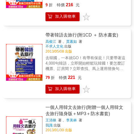
房、問路、美髮、看表演，需要用到的必學實
216
遊樂趣 第3輕：主題單字，輕鬆遊韓國 10大旅
字，學習韓語沒有遺漏。 & 9.實境圖片，身歷
9
折
特價
元
用句全都有。 韓國重要景點，好吃的店，以及
行主題，600個常用關鍵單字，根據情境表列，
其境 搭配韓國實境照片說明，宛如身歷其境，
吃喝玩樂的實況會話！包括明洞、東大門、南
方便速查，輕鬆遊韓國 第4輕：旅費便宜，玩
學習好輕鬆。 & 10.實用表格，萬無一失 實用
加入購物車
大門、仁寺洞、梨泰院、梨大、狎鷗亭、春
得輕鬆 韓流發燒，超人氣韓劇景點、十大人氣
又多樣的商務旅遊表格，包含履歷表、行李清
川，等地方。 & 最後還有 單字大補給 和 生活
美食、網路遊戲、韓國風格服飾，吃喝玩樂超
單等，既可當作行前確認，還能學習多元的韓
小例句，收錄韓國玩樂最實用的單字和句子。
輕鬆 &
文。
輕鬆愉快來一趟美麗又有趣的韓國旅遊吧! 할인
帶著韓語去旅行(附1CD ＋ 防水書套)
& 되나요? 可以打折嗎? 전 예민성 피부에요.&
高俊江
著 、
賈蕙如
著
我是敏感性肌膚。 샘플 많이 주세요.&& &請給
不求人文化
出版
我多一點贈品。 인기 상품이 무엇인가요? 哪個
2013/05/08 出版
是人氣商品? 압구정에 어떻게 가요? 要怎麼去
去韓國，一本就GO！有帶有保庇！只要帶著這
狎鷗亭? 헤어스타일을 바꾸고 싶어요.&& &我
4,000句韓語，立即開始輕鬆玩韓國！要怎麼訂
想換髮型。 닭갈비 이 인분 주세요.&& &辣炒
機票、訂房間？立即查找、馬上運用替換句，
雞排兩人份。 맛있겠다!&& &一定很好吃! 지금
到韓國旅行好簡單。到了韓國要怎麼訂位、點
221
먹어도 돼요?&& &現在可以吃了嗎?&
79
折
特價
元
餐？立即查找、馬上運用替換句，韓國烤肉輕
鬆入口。《帶著韓語去旅行》隨身帶、馬上
加入購物車
用，踏出前往韓國的第一步。隨手指、勇敢
說，韓國，我來囉！為什麼非帶不可？原因1.
出國前7天必備202種狀況，4,000句會話完整收
錄完整收錄在韓國旅遊最常遇到的202種狀況和
一個人用韓文去旅行(附贈一個人用韓文
問題，由老師精選出最常見、最實用的4,000句
去旅行隨身版＋MP3＋防水書套)
會話。無論是問路、求助，還是聊天、訂飯
王清棟
著 、
李美林
著
店，一個人去韓國自助旅行、打工度假或考韓
我識
出版
檢的夢想，從翻開本書開始！原因2. 隨身帶、
2013/01/30 出版
隨手指、馬上用最方便攜帶的大小！加上防水