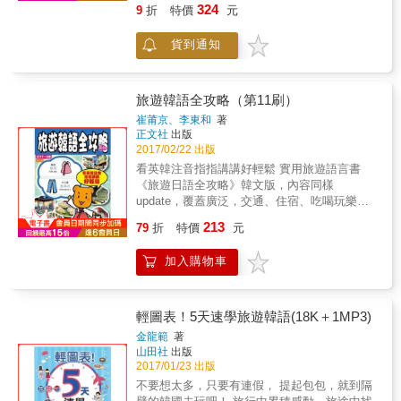
&hellip;&hellip; 除非你認為雞同鴨講是種浪
情境會話，玩翻韓國超容易！ 為了喜愛韓國文
不敢說？怎麼樣就是說不出口？沒關係！只要
之當韓國觀光客來台，除了提供韓文標示、韓
324
9
折
特價
元
會話簡單 2. 句子迷你 3. 單字容易 內容收錄韓
漫，不然最好準備好這一本！ 全書72個遊韓國
化的您，從在飛機上到落地通關、飯店住宿，
動動手指頭，比出想表達的單字，輕輕鬆鬆就
文版菜單外，如果我們能用道地的韓文提供服
國人日常使用的單字、句子、會話，並附有羅
必遇情境 ╳ 1200張身歷其境彩圖， 所有情境
或是觀光旅遊、血拼購物、戀愛交友、追星⋯
能比出想說的話！ 【例】 ►單字 반찬& [ ban-
務，不僅可以增加業績，還能讓韓國客人感到
貨到通知
馬拼音對照，一學就會，完全不必死背強記，
全包辦，突發狀況通通OUT，人在韓國無往不
各種情境，通通都幫您設想到了，每種情境句
chan ]& 小菜 김치& [ gim-chi ]& 泡菜 상추& [
賓至如歸，增加他們下次再來台灣旅遊的想
輕輕鬆鬆就能活用，隨時都能脫口而出。
利！ 加上韓國旅遊達人小提醒 ╳ 全書會話羅
型，都有對應的好用單字，還有豐富的例句，
sang-chu ]& 生菜 참기름& [ cham-gi-leum ]&
法。 本書專門為第一線服務人員量身打造，針
馬拼音輔助， 不僅用「眼睛」、靠「耳朵」、
讓您怎麼玩都實用！玩翻韓國絕對是超容易的
香油 간장& [ gan-jang ]& 醬油 소금& [ so-
對遇到韓國客人的各種場景模擬情境對話，列
更能憑「感覺」來學韓文， 一翻開書就自信心
啦！ & ◎專業韓語老師發音，眼耳並用學習超
旅遊韓語全攻略（第11刷）
geum ]& 鹽巴 開朗歐巴的꿀팁：隨時出現的小
舉實用會話短句。全書分成十一個章節，包括
大增，放聲吶喊：「韓國，我來囉！」 用「眼
輕鬆！ 隨書附贈專業韓語老師朗讀CD，由正統
提醒，是開朗歐巴貼心地為您整理了可以俯拾
基本招呼用語、百貨公司用語、餐飲服務業用
崔莆京、李東和
著
睛」來學韓文會話吧！ 1200張實境彩圖，搭配
韓語發音的老師帶領您，搭配書中的「中文拼
即用的短句，讓您迅速表達出想說的話！ ＊
正文社
出版
語、飯店客房用語、計程車用語、美髮沙龍用
圖片記單字記得最快！ 總覺得學韓文時要看到
音＋羅馬拼音」，眼耳並用，學習更快速，還
2017/02/22 出版
「꿀팁」[ ggil-tip ]是韓國的流行語，「꿀」的
語、美體按摩用語、攝影寫真用語、導遊韓
物品實體比較記得住的視覺學習者們，這本絕
能跟著老師一起念，訓練您的發音基礎，練習
原意是「蜂蜜」，被衍伸為「非常簡單」或
語、聊天韓語、機場服務用語等。其中導遊韓
看英韓注音指指講講好輕鬆 實用旅遊語言書
對能滿足你！全書集結韓國旅遊精彩照片，搭
開口說韓語，讓您跟韓國人寒暄，一開口就驚
「非常有用」的意思，「팁」為英文的「tip」
語篇章裡大量介紹台灣本地美食、宮廟、文化
《旅遊日語全攻略》韓文版，內容同樣
配關鍵單字說明，機艙內、旅館裡、車子上
艷全場！
（提示），因此「꿀팁」的意思就是「有用的
景點等，不但告訴你教韓國人擲茭求籤拜拜該
update，覆蓋廣泛，交通、住宿、吃喝玩樂、
&hellip;&hellip;看得到的一切，都教你韓文怎麼
提示」。 【例】 [開朗歐巴的꿀팁] ‧이거 써 봐
怎麼說，還教你怎麼用韓文向他們介紹故宮的
求助樣樣齊，輯錄超過2000個單字片語，由韓
213
說！懶得背單字的時候還可以當作照片集欣賞
79
折
特價
元
도 돼요?& [ i-geo sseo bwa-do dwae-yo ]& 這
翠玉白菜、東坡肉形石跟毛公鼎等文物。那些
國著名觀光地、購物點、滑雪、美容、人氣韓
一下，還沒踏到韓國國土，就彷彿置身韓國街
個可以試用一下嗎？ ‧샘플 좀 주세요.& [
看似簡單，真正要使用時卻不知道該怎麼說的
國偶像、傳統料理、攤檔小食，以至韓式果子
道。 用「耳朵」來學韓文會話吧！ 72大情境會
加入購物車
saem-peul jom ju-se-yo ]& 請給我一些贈品。
服務業韓語，這本書裡全部都有！而且學會這
應有盡有。除中韓對照外，更附有羅馬拼音，
話 MP3，搭配會話羅馬拼音輔助，效率更佳！
開朗歐巴告訴你：每個單元最後都有開朗歐巴
些，不僅在台灣接待韓國客人有用，如果你有
加上生動圖畫及圖片說明，新手都不用怕！書
總覺得會話就是要聽到節奏、自己跟著唸才記
精選的韓國文化介紹，就是要您認識多元又有
機會到韓國當地從事接待工作，書中的韓語應
內更附詳細韓國地圖及首爾地鐵路線圖，讓你
得起來的聽覺學習者，你的心聲我們都聽到
趣的韓國。 【例】 【開朗歐巴告訴你：韓國便
對進退方式，也都能拿來使用。 ★會說韓語不
輕輕鬆鬆遊韓國！
輕圖表！5天速學旅遊韓語(18K＋1MP3)
囉！全書集結72個情境食衣住行育樂全包的實
利商店】 根據統計，韓國的便利商店於2018年
稀奇，能說一口流利的敬語才是真本事 有些人
金龍範
著
用會話，雙人對話與單人會話句均有，連關鍵
底已經超過4萬家，不過可以發現，便利商店比
一開始接觸韓文的管道是透過電視節目或是同
山田社
出版
單字也都有專業韓師親自錄音的MP3音檔，加
較少出現在大馬路上，通常位於大廈內或巷
儕之間相互學習，因此所學跟習慣的用法通通
2017/01/23 出版
上能夠輔助學習的羅馬拼音，幫你在各式各樣
口。便利商店已經成為韓國當地人生活的一部
是半語。也有些人知道敬語、半語之間的差
不要想太多，只要有連假， 提起包包，就到隔
的情境都能說出最實用的韓文。 用「感覺」來
分。其中以CU及GS25兩家的市場占有率最
異，但為了跟客人套交情，開口講的句句皆是