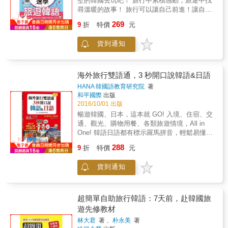
壁的韓國去玩吧！ 旅行中累積感動，旅途中找
學韓文會話吧！ 多樣情境貼心小提醒，遊韓老
高，另外還有emart24、7-11、Mini-Stop、
半語。但也許你的出發點是好的，卻會無意中
尋溫暖的故事！ 旅行可以讓自己前進！讓自己
鳥撇步分享，讓你出遊不再慌張！ 總覺得練了
Family Mart（全家）等廠商。 搭配MP3：由開
好心辦壞事，踩了韓國人的點也不一定。韓國
更神！ 輕圖表一下！輕鬆學會旅遊韓語！ 隨書
那麼多會話還是不夠保險，就怕出國突發狀況
朗歐巴和韓籍名師親錄標準韓語朗讀MP3，幫
跟日本一樣，語言皆有敬語、半語之分，是個
269
9
折
特價
元
附贈 中韓朗讀 光碟，讓你走到哪，學到哪！
一堆？重視「親身體驗最準」的您有福啦！全
助您說出最道地的韓語！ 這樣一本集結學習、
非常講究社會階級的國家，若非親近之人，彼
只要５天，讓你輕鬆秀韓語！ 到韓國滑雪，到
書集結常出國旅行者的各情境溫馨小提醒，像
旅遊，雙效合一的旅遊會話工具書，讓您即學
此溝通時都會使用敬語。敬語一來表達對對方
貨到通知
韓國看拌飯秀、塗鴉秀，體驗韓國傳統婚禮，
是下飛機後怎麼辦？怎麼搭地鐵才會比較便
即用、隨查隨用，想在韓國趴趴走，就靠《開
的尊重，一來也是尊重自己。尤其是以客為尊
體驗這樣就可以美美的韓式彩妝&hellip;。韓國
宜？就讓真的韓國旅遊高手來告訴你！出國前
朗歐巴的手指旅遊韓語》，一指就通！ 本書特
的服務業，更是國民外交的第一線，任何舉止
還有許許多多溫暖的故事，新的事物等著你。
先溫習一番，不再還沒出門就緊張失眠。即使
色 ◎本書5大特色，輕鬆一「指」，暢遊韓
言談都會影響到韓國客人對我們的觀感，如此
旅遊可以休息心靈，征服內心的軟弱，改變對
是旅韓零基礎的人也超級好上手！
海外旅行雙語通，3 秒開口說韓語&日語
國！ ★不用精通韓語，動動手指，也能暢玩韓
一來，你還會覺得用半語跟韓國客人拉近關係
生活的看法，並找到那個很神的自己！ 旅遊達
國！ ★羅列豐富單字，玩韓國就靠這本！ ★場
HANA 韓國語教育研究院
著
是個好方法嗎？好運一點韓國人會覺得外國人
人神回覆「會韓語，韓國好玩一百倍！」 現在
和平國際
出版
景包羅萬象，遇到什麼情況都不怕！ ★羅馬拼
用自己的語言服務自己很親切，但若運氣不好
學韓語真的簡單多了，只要學會基本文法、基
2016/10/01 出版
音＋作者錄音，跟著聽、照著說，開口就是道
遇到很重視敬語、半語的韓國客人，如果您還
本單字，愛看韓劇、韓國綜藝節目的你，學起
地韓語！ ★分類索引好清晰，查找最方便！ 名
暢遊韓國、日本，這本就 GO! 入境、住宿、交
是用電視節目、朋友之間所學的韓語來接待，
來可以說是輕鬆寫意，輕而易舉了。為此，強
人推薦 「WTO姐妹會」主持人‧莎莎──熱情推
通、觀光、購物用餐、各類旅遊情境，All in
反而有可能會造成反效果！本書全書皆以敬語
力推薦！好學，又容易上手的《輕圖表！５天
薦 一本最有趣、最實用的韓國旅遊會話工具書
One! 韓語日語都有標示羅馬拼音，輕鬆易懂，
撰寫，不管是背也好，直接拿著書跟韓國人溝
速學旅遊韓語》！ 為了旅遊咖的你，我們一次
《開朗歐巴的手指旅遊韓語》終於誕生了！ 如
初學者也會說！ 用最基本的詞語組合，輕鬆說
通也好，你都不用擔心自己因為言語不當而惹
288
整理，韓國旅遊熱門單字、會話、句型，透過
9
折
特價
元
果你還不了解韓國文化，那你一定要看這本
出實用的韓語 / 日語！ 收錄豐富的基本實用
怒客人。讓你在學習韓文應答的同時，達到最
輕鬆篩選，精簡濃縮，讓你翻開就說，玩翻韓
書！而如果你已經是韓粉但想要更了解韓國文
句、生活情境對答、必備單字，簡單卻實用。
完美的服務。 ★句句皆附羅馬拼音，就算對40
國！ 只要出發前５天準備，讓你學習省時、省
貨到通知
化，那這本書你更是需要好好地拜讀一下！
日語和韓語內容都標示相對應的羅馬拼音，方
音不熟悉，照著念也能服務好韓國客人 考量到
力、省麻煩！ 走走走！５天後就出發！ ★ 本
便發音。初學者使用上輕鬆易懂，在適當的場
初學者對韓語字母不熟悉，我們特地在每個句
書三大不思議 第一驚：輕圖表「萬用句型x關
合中隨時能用韓語或日語表達自己的意思。此
子、單字、對話下面附上羅馬拼音，期許做到
鍵單字」，最少量最實用！ 想知道韓國人每天
外，內容多以對話形式編寫，使用者不但可以
就算不會韓語，只要照著唸就能跟韓國客人大
超簡單自助旅行韓語：7天前，赴韓國旅
都在說哪些韓語句型嗎？本書收錄常用基本句
掌握碰到某種問題時可作的回應方式，同時還
致溝通。而且所附的羅馬拼音還針對韓語特有
遊先修教材
型，只要在空格填上替換單字，馬上變成自己
可學會詢問各類問題的語句。 掌握關鍵字，就
的「連音」、「變音」下功夫！相信有些會韓
想說的話了！不僅如此，還輕鬆篩選了最少
林大君
著 、
朴永美
著
能輕鬆「表達」、「詢問」與「理解」！ 書中
語的人多半會遇到一個問題，就是發現照著韓