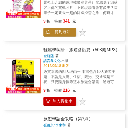
電視上介紹的道地韓國泡菜是什麼滋味？部落
書套，放在行李箱也完全不會重沉沉。分類清
客上傳的賞楓照片，不知現場看會有多美？這
楚，出國前、旅行中、考試前，還是正在傳簡
輩子一定要去一趟的韓國滑雪之旅，何時才能
訊、更新facebook狀態，一翻就能找到需要的
成行？韓劇男女主角去過的場景，好想親身去
句子。原因3. 靈活運用，適用各種不同場合每
341
9
折
特價
元
走走看看！韓國，似遠若近的距離，好想背起
一個單元皆以情境分類，在書的右側清楚標
包包現在就出發！別讓韓文能力影響你旅遊的
示，再也不用手忙腳亂地翻來翻去，就算不會
貨到通知
興致！就算韓文不好，也可以一個人用韓文去
說，也能隨手指。並特別以M書信、R閱讀、L
旅行！背起行囊、《一個人用韓文去旅行》陪
聽力、T考試分別標示4種適用場合，讓你同時
著你，帶著愉悅的心情，現在就開始一趟韓國
全方位學習。適用閱讀韓國雜誌、看韓劇、交
文化之旅！ 享受一個人的旅行就是這麼簡
輕鬆學韓語：旅遊會話篇（50K附MP3）
韓國筆友、考韓檢，讓你敢說、會聽、能讀、
單！旅行必備4大行囊，讓你一個人也能輕鬆自
會寫！原因4. 不會說整句，用單字也能溝通邊
金妍熙
著
在遊韓國！第1大：關鍵單字：全書共分成10大
語言鳥文化
出版
學會話也可以也可以背單字。書中每一句句子
旅行常用主題，分別整理出關鍵單字，方便查
2012/09/18 出版
皆補充該句中最常用單字或句型，即使突然忘
找又幫助記憶，輕鬆遊玩韓國。第2大：實用會
記句子該怎麼說，也可以用單字走遍韓國。隨
必買本書的四大理由一.本書包含10大旅遊主
話：全書包含61個旅遊模擬情境，根據情境編
書免費附贈專業韓籍老師錄製MP3。擺脫死板
題，不論是入境、住宿、觀光、交通或是三
寫實用會話，任何突發狀況都難不倒你。第3
板的電子辭典機器人發音，輕輕鬆鬆就學會最
餐，只要隨身攜帶這本旅遊會話書，通通可以
大：聯想圖解：專業插畫家親自繪圖，以生動
標準的發音，連聽力都同步提升。書中每一句
自己解決！二.一網打盡韓國食衣住行問題，旅
216
圖像聯想快速加強記憶，讓旅行更簡單！第4
9
折
特價
元
會話句尾皆標示語調，就算不聽MP3，也能說
遊相關會話、例句、句型、單字…等，主題式
大：輕鬆手指：結合旅遊必備單字、會話及圖
出連韓國人都讚嘆的道地韓文。(此MP3錄音檔
編排，各種狀況隨查隨翻，韓語立即說出口。
片輔助，即使不會說用手指的也可以輕鬆表達
加入購物車
儲存於CD規格中)隨書免費附贈韓文40音表。就
三.立即解決您臨時需要的那句話，讓你輕鬆玩
所需。3大特點，讓你走到哪、說到哪！！1. 就
算完全沒有韓語基礎，也可以在7天之內，從頭
遍韓國的大街小巷。四.附贈韓語導讀MP3，讓
算不會韓文40音也能用的旅遊韓文會話書第一
開始學好基礎韓語。
您隨時隨地都可以學習到最標準道地的韓語旅
本完全圖解、完全手指的韓文旅遊會話書。即
遊會話。TOPIK韓語初、中級檢定，背這些單
旅遊韓語全攻略（第7刷）
使單字不會說，會話唸不出來，看圖片用手
字就搞定！！具備英語或日語能力的你，另外
崔莆京/ 李東和
著
指，旅行中也可以與韓國人互動。2. 主題、情