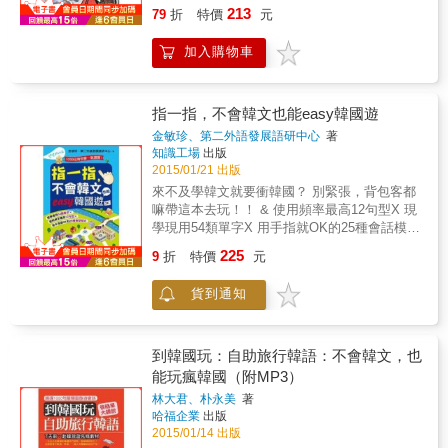
求助樣樣齊，輯錄超過2000個單字片語，由韓
213
都附羅馬拼音。沒學過韓語、沒有韓文基礎，
79
折
特價
元
國著名觀光地、購物點、滑雪、美容、人氣韓
也能根據羅馬拼音把韓文輕鬆說出口。 (二)一
國偶像、傳統料理、攤檔小食，以至韓式果子
指神通學習法！收錄到韓國必備的句子和單
加入購物車
應有盡有。 & 除中韓對照外，更附有羅馬拼
字，文字大且清楚，看不懂就用「指」的吧！
音，加上生動圖畫及圖片說明，新手都不用
(二)中、韓、英對照，情急害羞說不出韓文的
怕！書內更附詳細韓國地圖及首爾地鐵路線
你，講英文嘛A通。 (三)萬用手冊式的索引排
圖，讓你輕輕鬆鬆遊韓國！
指一指，不會韓文也能easy韓國遊
版，好翻好用，輕鬆快速找到你當下要用的韓
金敏珍、第二外語發展語研中心
著
文句子。 (四)用了小篇幅介紹發音、基礎單
知識工場
出版
字、基本問候語，循序漸進式學習，讓你的韓
2015/01/21 出版
文琅琅上口。 (五)交通、飲食、觀光、購物、
來不及學韓文就要衝韓國？ 別緊張，背包客都
住宿、求助，實用句子全都錄。 (六)設有「溝
嘛帶這本去玩！！ & 使用頻率最高12句型X 現
通對話」專區，不只解決燃眉之急，練習的同
學現用54類單字X 用手指就OK的25種會話模式
時還可交朋友，為旅程留下更多動人回憶。
＝ 各行各業都推的最強口袋旅遊工具書！！ &
(七)MP3會話下載，想聽就聽，隨時帶著走。
225
9
折
特價
元
本書收錄四大實用主題 快指基本功（初次見面‧
數字金錢‧表達自我） 快指趴趴走（上下飛機‧環
貨到通知
境交通‧地理方向） 快指萬事通（進出飯店‧美食
佳餚‧醫院看診） 快指購物行（改頭換面‧瘋狂購
物‧新鮮食材） 現學現賣單元──老師指點（介
紹韓國人背包客常用句） & & & & & & & & &
到韓國玩：自助旅行韓語：不會韓文，也
& & & & & & & & & & & & & && 不會韓文發
能玩瘋韓國（附MP3）
音，照樣玩遍韓國！ 自助旅行者的背包必備書
林大君、朴永美
著
& EX：問路 &bull;旅客：「對不起。」 ※想表
哈福企業
出版
達「對不起」的意思時 mi an ham ni da . & 
2015/01/14 出版
一指搞定，往下指 & &bull;旅客：「首爾車站