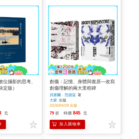
數位攝影的思考、
創傷：記憶、身體與復原—改寫
決定版）
創傷理解的兩大里程碑
貝塞爾．范德寇
著
大家
出版
2026/04/29 出版
3
845
元
79
折
特價
元
車
加入購物車