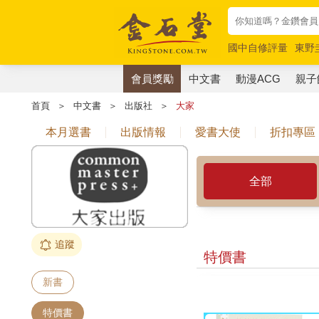
國中自修評量
東野
唯紅花綻放
奧德賽
會員獎勵
中文書
動漫ACG
親子
首頁
＞
中文書
＞
出版社
＞
大家
本月選書
出版情報
愛書大使
折扣專區
全部
追蹤
特價書
新書
特價書