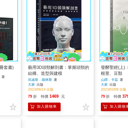
冊套書)
藝用3D頭頸解剖書：掌握頭頸的
發酵聖經(上
結構、造型與建模
根莖、豆類
著
烏迪斯．薩林斯
著
山鐸．卡茲
著
大家
出版
大家
出版
2023/06/14 出版
2023/03/08 出版
1469
37
79
折
特價
元
79
折
特價
加入購物車
加入購物