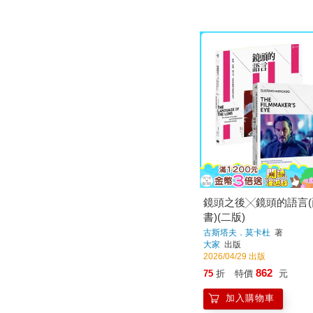
鏡頭之後╳鏡頭的語言
書)(二版)
古斯塔夫．莫卡杜
著
大家
出版
2026/04/29 出版
862
75
折
特價
元
加入購物車