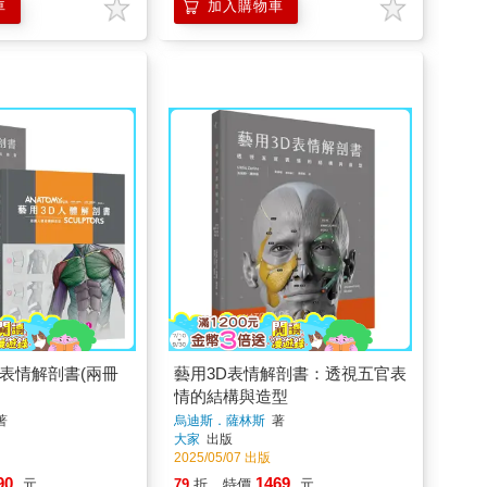
車
加入購物車
表情解剖書(兩冊
藝用3D表情解剖書：透視五官表
情的結構與造型
著
烏迪斯．薩林斯
著
大家
出版
2025/05/07 出版
90
1469
元
79
折
特價
元