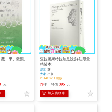
)：蔬、果、穀類、
查拉圖斯特拉如是說(詳注限量
精裝本)
尼采
著
大家
出版
2014/09/11 出版
9
395
元
79
折
特價
元
車
加入購物車