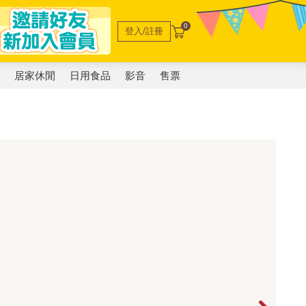
0
登入/註冊
電
居家休閒
日用食品
影音
售票