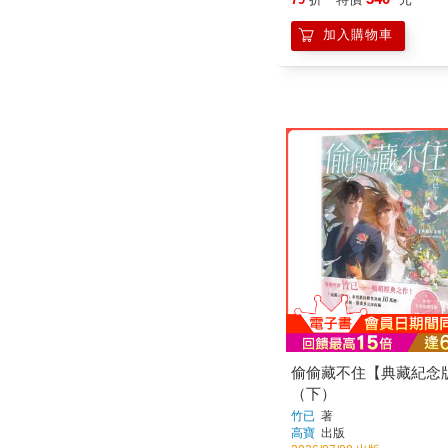
偷偷藏不住【典藏紀念
（下）
竹已
著
高寶
出版
2026/07/08 出版
316
79
折
特價
元
加入購物車