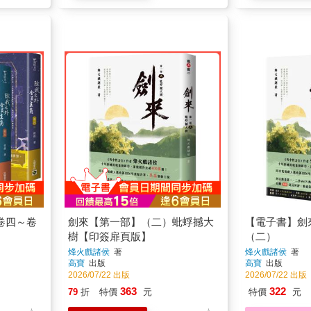
卷四～卷
劍來【第一部】（二）蚍蜉撼大
【電子書】劍
樹【印簽扉頁版】
（二）
烽火戲諸侯
著
烽火戲諸侯
著
高寶
出版
高寶
出版
2026/07/22 出版
2026/07/22 出版
363
322
79
折
特價
元
特價
元
加入購物車
電子書