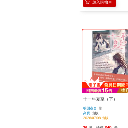
十一年夏至（下）
明開夜合
著
高寶
出版
2026/07/08 出版
340
79
折
特價
元
加入購物車