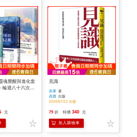
靈魂覺醒與進化套
見識
- 輪迴八十六次的
吳軍
著
×輪迴兩千年的命
高寶
出版
一個靈魂，穿越前
2026/07/22 出版
化之旅
5
340
元
79
折
特價
元
車
加入購物車