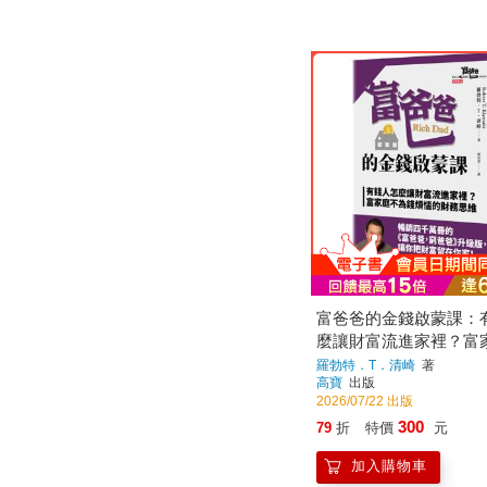
富爸爸的金錢啟蒙課：
麼讓財富流進家裡？富
錢煩惱的財務思維
羅勃特．T．清崎
著
高寶
出版
2026/07/22 出版
300
79
折
特價
元
加入購物車