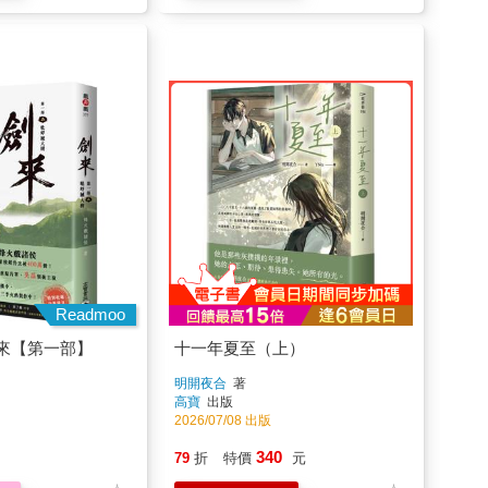
Readmoo
來【第一部】
十一年夏至（上）
明開夜合
著
高寶
出版
2026/07/08 出版
340
79
折
特價
元
加入購物車