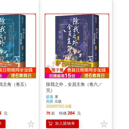
員主角（卷五）
除我之外，全員主角（卷六／
完）
從溫
著
高寶
出版
2026/07/22 出版
4
284
元
79
折
特價
元
車
加入購物車