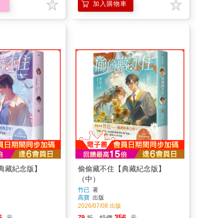
典藏紀念版】
偷偷藏不住【典藏紀念版】
（中）
竹已
著
高寶
出版
2026/07/08 出版
6
356
元
79
折
特價
元
車
加入購物車