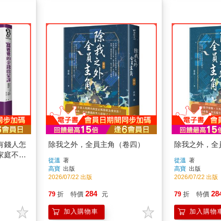
有錢人怎
除我之外，全員主角（卷四）
除我之外，全
家庭不為
從溫
著
從溫
著
高寶
出版
高寶
出版
2026/07/22 出版
2026/07/22 出版
284
28
79
折
特價
元
79
折
特價
加入購物車
加入購物