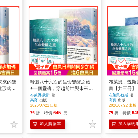
未來的進
輪迴八十六次的生命覺醒之旅
布萊恩．魏斯
種形式，
+一個靈魂，穿越前世與未來的
書【共三冊】 
進化之旅【套書共二冊】
生命覺醒之旅
布萊恩‧魏斯
著
布萊恩‧魏斯
著
高寶
出版
高寶
出版
定相遇之旅×
2026/07/22 出版
2026/07/22 出版
世與未來的進
645
94
75
折
特價
元
75
折
特價
加入購物車
加入購物