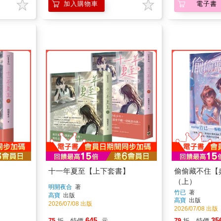
十一年夏至【上下套書】
偷偷藏不住【
（上）
明開夜合
著
竹已
著
高寶
出版
高寶
出版
2026/07/08 出版
2026/07/08 出版
645
35
75
折
特價
元
79
折
特價
加入購物車
加入購物