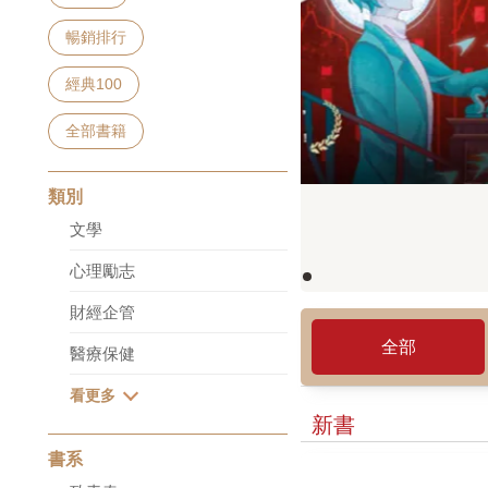
暢銷排行
經典100
全部
全部書籍
類別
新書
文學
心理勵志
財經企管
醫療保健
書系