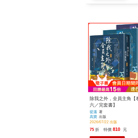
除我之外，全員主角【
六／完套書】
從溫
著
高寶
出版
2026/07/22 出版
810
75
折
特價
元
加入購物車