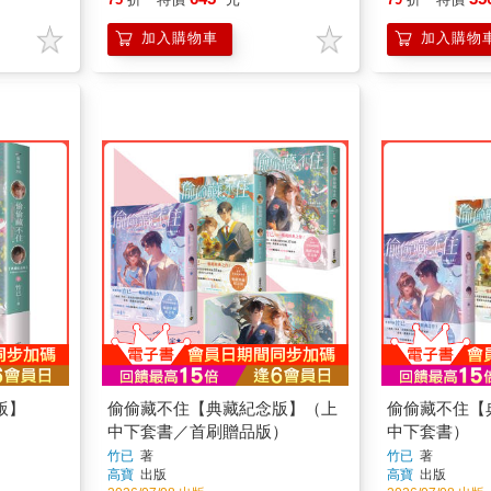
版】
偷偷藏不住【典藏紀念版】（上
偷偷藏不住【
中下套書／首刷贈品版）
中下套書）
竹已
著
竹已
著
高寶
出版
高寶
出版
2026/07/08 出版
2026/07/08 出版
975
10
75
折
特價
元
79
折
特價
加入購物車
加入購物
看全部