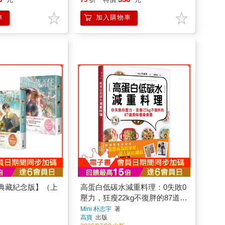
典藏紀念版】（上
高蛋白低碳水減重料理：0失敗0
壓力，狂瘦22kg不復胖的87道美
味瘦身食譜
Mini 朴志宇
著
高寶
出版
2026/07/08 出版
27
379
元
79
折
特價
元
車
加入購物車