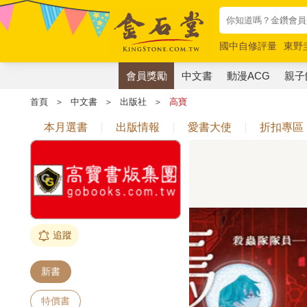
國中自修評量
東野
唯紅花綻放
奧德賽
會員獎勵
中文書
動漫ACG
親子
首頁
＞
中文書
＞
出版社
＞
高寶
本月選書
出版情報
愛書大使
折扣專區
追蹤
新書
特價書