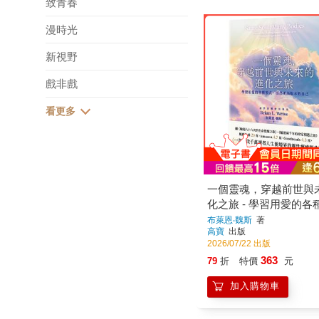
致青春
漫時光
一個靈魂，穿越前世與
新視野
化之旅 - 學習用愛的各
活出更高版本的自己
布萊恩‧魏斯
著
戲非戲
高寶
出版
2026/07/22 出版
363
79
折
特價
元
加入購物車