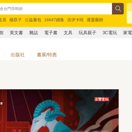
圭吾
楊双子
公益書包
16647續集
吉伊卡哇
通靈藥師
路邊攤新作
馬斯克
玩具總動員5
超慢跑
館
英文書
雜誌
電子書
文具
玩具親子
3C電玩
家
出版社
書展/特惠