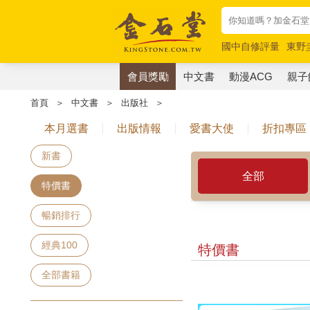
國中自修評量
東野
唯紅花綻放
奧德賽
會員獎勵
中文書
動漫ACG
親子
首頁
＞
中文書
＞
出版社
＞
本月選書
出版情報
愛書大使
折扣專區
新書
全部
特價書
暢銷排行
經典100
特價書
全部書籍