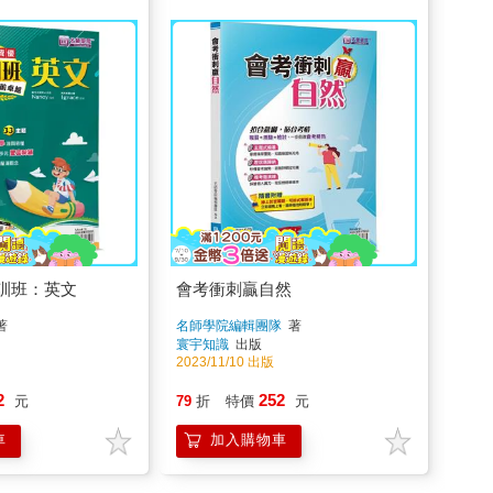
訓班：英文
會考衝刺贏自然
著
名師學院編輯團隊
著
寰宇知識
出版
2023/11/10 出版
2
252
元
79
折
特價
元
車
加入購物車