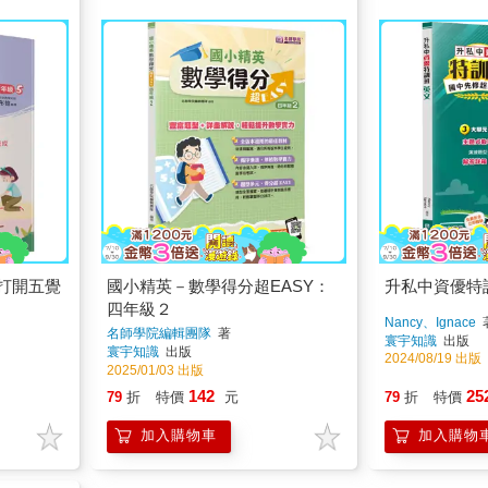
：打開五覺
國小精英－數學得分超EASY：
升私中資優特
四年級２
Nancy、Ignace
名師學院編輯團隊
著
寰宇知識
出版
寰宇知識
出版
2024/08/19 出版
2025/01/03 出版
142
25
79
折
特價
元
79
折
特價
加入購物車
加入購物