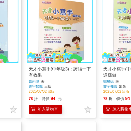
天才小寫手(中年級3)：誇張一下
天才小寫手(中
有效果
這樣做
鄒彤憶
著
鄒彤憶
著
寰宇知識
出版
寰宇知識
出版
2025/07/02 出版
2025/07/02 出版
94
94
78
折
特價
元
78
折
特價
加入購物車
加入購物