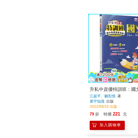
升私中資優特訓班：國
江超平、鄒彤憶
著
寰宇知識
出版
2022/09/16 出版
221
79
折
特價
元
加入購物車