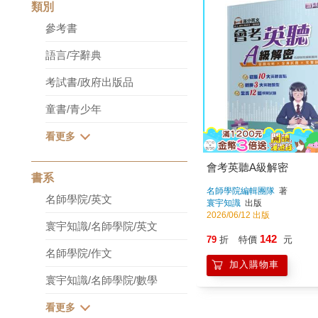
類別
參考書
語言/字辭典
考試書/政府出版品
童書/青少年
會考英聽A級解密
書系
名師學院編輯團隊
著
名師學院/英文
寰宇知識
出版
2026/06/12 出版
寰宇知識/名師學院/英文
142
79
折
特價
元
名師學院/作文
加入購物車
寰宇知識/名師學院/數學