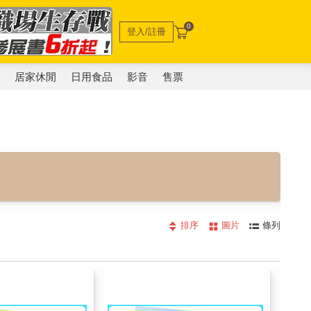
0
登入/註冊
電
居家休閒
日用食品
影音
售票
排序
圖片
條列