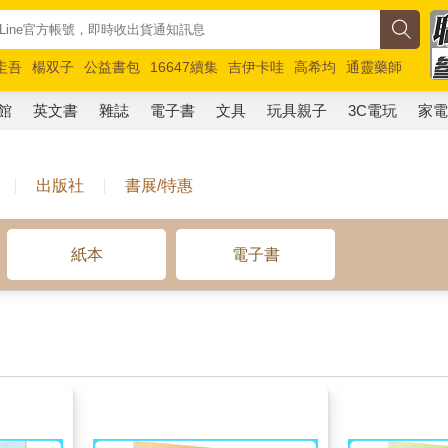
圭吾
楊双子
公益書包
16647續集
吉伊卡哇
高希均
通靈藥師
路邊攤新作
馬斯克
玩具總動員5
超慢跑
館
英文書
雜誌
電子書
文具
玩具親子
3C電玩
家
出版社
書展/特惠
紙本
電子書