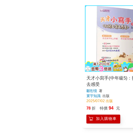
天才小寫手(中年級5)
去感受
鄒彤憶
著
寰宇知識
出版
2025/07/02 出版
94
78
折
特價
元
加入購物車