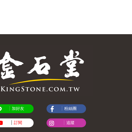
加好友
粉絲團
訂閱
追蹤