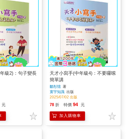
年級2)：句子變長
天才小寫手(中年級4)：不要囉嗦
簡單講
鄒彤憶
著
寰宇知識
出版
2025/07/02 出版
94
元
78
折
特價
元
車
加入購物車