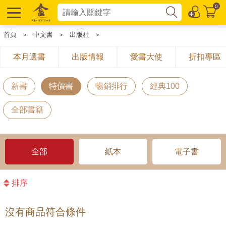
0
首頁
＞
中文書
＞
出版社
＞
本月選書
出版情報
愛書大使
折扣專區
新書
特價書
暢銷排行
經典100
全部書籍
全部
紙本
電子書
排序
沒有商品符合條件