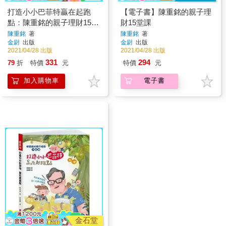
打造小小巴菲特贏在起跑
【電子書】陳重銘的親子理
點：陳重銘的親子理財15堂
財15堂課
課
陳重銘
著
陳重銘
著
金尉
出版
金尉
出版
2021/04/28 出版
2021/04/28 出版
331
294
79
折
特價
元
特價
元
加入購物車
電子書
金石堂