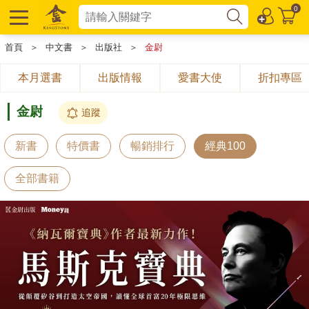
0
首頁
＞
中文書
＞
出版社
＞
金尉
本月選書
出版情報
愛書大使
折扣專區
金尉
追蹤
新書
特價書
暢銷排行
經典100
全部書籍