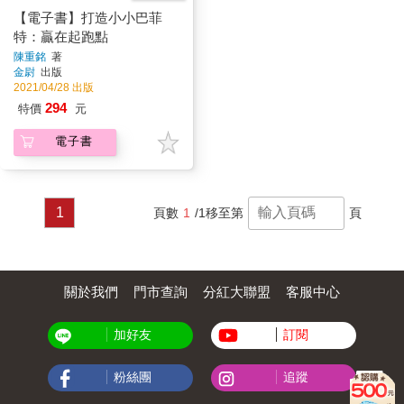
【電子書】打造小小巴菲
特：贏在起跑點
陳重銘
著
金尉
出版
2021/04/28 出版
294
特價
元
電子書
1
頁數
1
/1
移至第
頁
關於我們
門市查詢
分紅大聯盟
客服中心
加好友
訂閱
粉絲團
追蹤