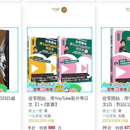
TOP
T
10
023日威
從零開始，用YouTube影片學日
從零開始，用Y
文【1＋2套書】
文(2)：對話
師的12堂免
井上一宏
著
井上一宏
著
一心文化
出版
一心文化
出版
2023/12/29 出版
2023/10/04 出版
988
47
9
折
特價
元
79
折
特價