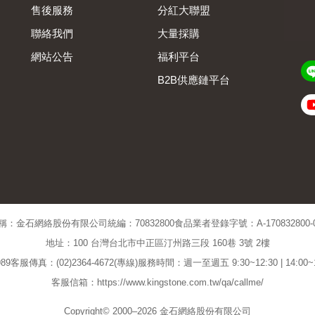
售後服務
分紅大聯盟
聯絡我們
大量採購
網站公告
福利平台
B2B供應鏈平台
Admin
稱：金石網絡股份有限公司
統編：70832800
食品業者登錄字號：A-170832800-00
地址：100 台灣台北市中正區汀州路三段 160巷 3號 2樓
89
客服傳真：(02)2364-4672(專線)
服務時間：週一至週五 9:30~12:30 | 14:00
客服信箱：https://www.kingstone.com.tw/qa/callme/
Copyright© 2000–2026 金石網絡股份有限公司