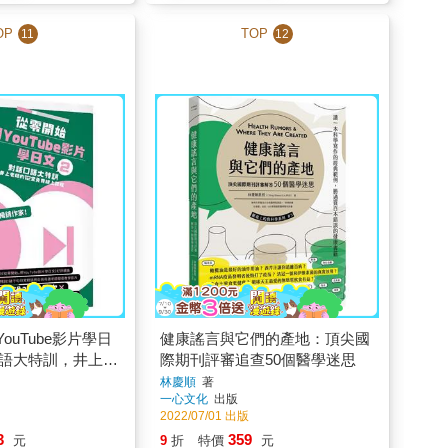
OP
TOP
11
12
ouTube影片學日
健康謠言與它們的產地：頂尖國
口語大特訓，井上老
際期刊評審追查50個醫學迷思
費線上課程
林慶順
著
一心文化
出版
2022/07/01 出版
3
359
元
9
折
特價
元