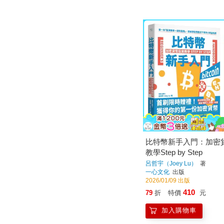
比特幣新手入門：加密
教學Step by Step
呂哲宇（Joey Lu）
著
一心文化
出版
2026/01/09 出版
410
79
折
特價
元
加入購物車