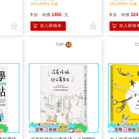
2021/10/01 出版
2021/09/17 出版
1455
324
9
折
特價
元
9
折
特價
加入購物車
加入購物
TOP
T
18