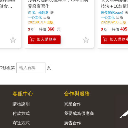
偽科學檢
沒有垃圾的公寓生活：小空間的
大人的手繪拼
健食
零廢棄習作
技法＋10款構
50個有
練習，從0開
尚潔、楊翰選
著
羅傑耀(Roger)
一心文化
出版
一心文化
出版
課！
2021/01/14 出版
2020/09/30 出版
360
405
9
折
特價
元
9
折
特價
加入購物車
加入購物
/2
移至第
頁
客服中心
合作與服務
購物說明
異業合作
付款方式
我要成為供應商
寄送方式
廣告合作