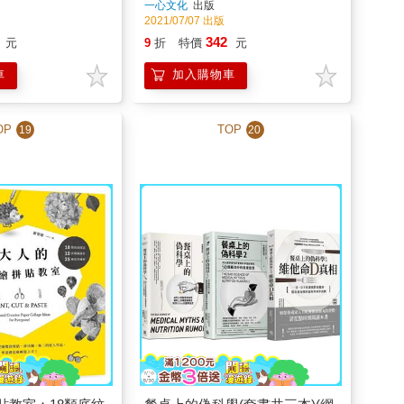
一心文化
出版
2021/07/07 出版
342
元
9
折
特價
元
車
加入購物車
OP
TOP
19
20