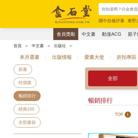
國中自修評量
東野
唯紅花綻放
奧德賽
會員獎勵
中文書
動漫ACG
親子
首頁
＞
中文書
＞
出版社
＞
本月選書
出版情報
愛書大使
折扣專區
新書
全部
特價書
暢銷排行
暢銷排行
經典100
TOP
1
全部書籍