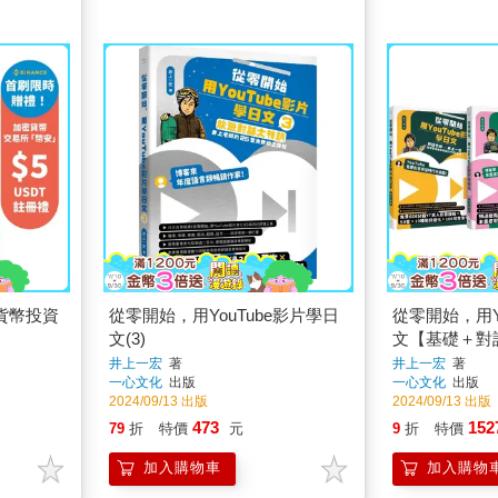
貨幣投資
從零開始，用YouTube影片學日
從零開始，用Y
文(3)
文【基礎＋對話
書】
井上一宏
著
井上一宏
著
一心文化
出版
一心文化
出版
2024/09/13 出版
2024/09/13 出版
473
152
79
折
特價
元
9
折
特價
加入購物車
加入購物