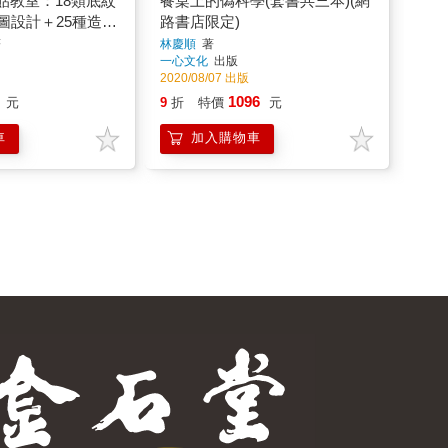
貼教室：18類底紋
餐桌上的偽科學(套書共三本)(網
圖設計＋25種造型
路書店限定)
始的7堂紓壓創意
著
林慶順
著
一心文化
出版
2020/08/07 出版
1096
元
9
折
特價
元
車
加入購物車