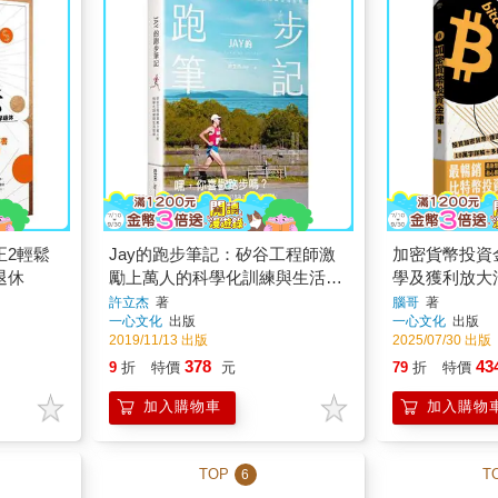
正2輕鬆
Jay的跑步筆記：矽谷工程師激
加密貨幣投資
退休
勵上萬人的科學化訓練與生活哲
學及獲利放大
學
許立杰
著
腦哥
著
一心文化
出版
一心文化
出版
2019/11/13 出版
2025/07/30 出版
378
43
9
折
特價
元
79
折
特價
加入購物車
加入購物
TOP
T
6