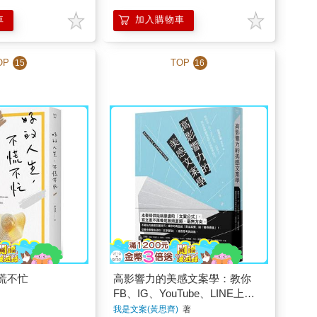
車
加入購物車
OP
TOP
15
16
慌不忙
高影響力的美感文案學：教你
FB、IG、YouTube、LINE上寫
出品味變現金的18個精準技巧
我是文案(黃思齊)
著