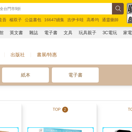
圭吾
楊双子
公益書包
16647續集
吉伊卡哇
高希均
通靈藥師
路邊攤新作
馬斯克
玩具總動員5
超慢跑
館
英文書
雜誌
電子書
文具
玩具親子
3C電玩
家
出版社
書展/特惠
紙本
電子書
TOP
T
2