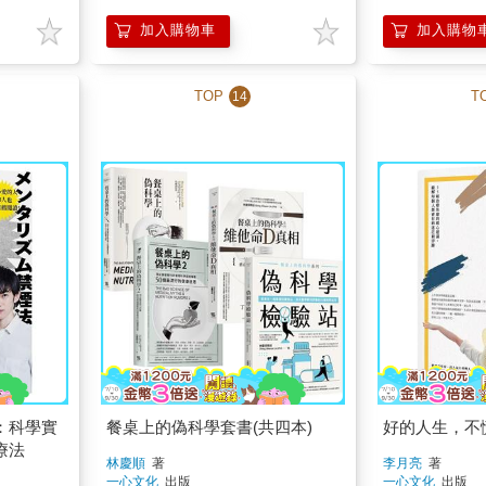
加入購物車
加入購物
TOP
T
14
：科學實
餐桌上的偽科學套書(共四本)
好的人生，不
療法
林慶順
著
李月亮
著
一心文化
出版
一心文化
出版