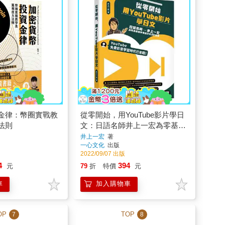
金律：幣圈實戰教
從零開始，用YouTube影片學日
法則
文：日語名師井上一宏為零基礎
自學者設計的22堂線上影音課
井上一宏
著
一心文化
出版
2022/09/07 出版
4
394
元
79
折
特價
元
車
加入購物車
OP
TOP
7
8