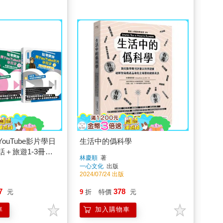
ouTube影片學日
生活中的僞科學
＋旅遊1-3冊套
林慶順
著
一心文化
出版
2024/07/24 出版
7
378
元
9
折
特價
元
車
加入購物車