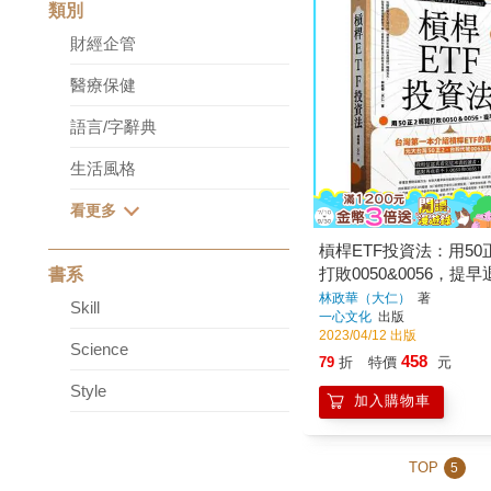
類別
財經企管
醫療保健
語言/字辭典
生活風格
槓桿ETF投資法：用50
打敗0050&0056，提早
書系
林政華（大仁）
著
Skill
一心文化
出版
2023/04/12 出版
Science
458
79
折
特價
元
Style
加入購物車
TOP
5