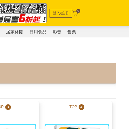
0
登入/註冊
電
居家休閒
日用食品
影音
售票
OP
TOP
3
4