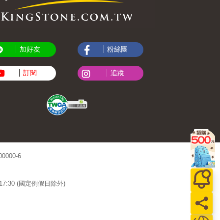
加好友
粉絲團
訂閱
追蹤
000-6
~17:30 (國定例假日除外)