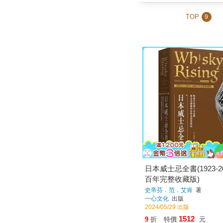
TOP
9
日本威士忌全書(1923-2
百年完整收藏版)
史帝芬．范．艾肯
著
一心文化
出版
2024/05/29 出版
1512
9
折
特價
元