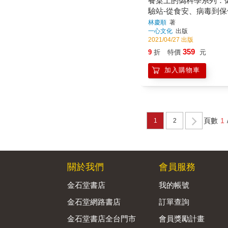
餐桌上的偽科學系列：
驗站-從食安、病毒到保
品，頂尖醫學期刊評審的
林慶順
著
一心文化
出版
問必答
2021/04/27 出版
359
9
折
特價
元
加入購物車
頁數
1
1
2
關於我們
會員服務
金石堂書店
我的帳號
金石堂網路書店
訂單查詢
金石堂書店全台門市
會員獎勵計畫