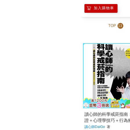
加入購物車
TOP
13
讀心師的科學戒菸指南
證＋心理學技巧＋行為
讀心師DaiGo
著