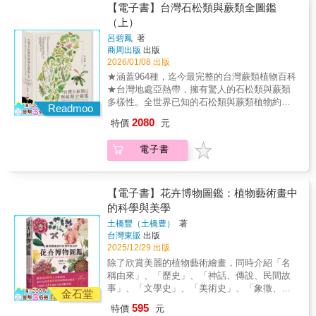
在美景消失前，學會如何愛護這些溼地上的綠
間，除了值勤，也和夥伴們在山林間學習、探
珍貴的資源。隨著開發壓力與園藝、藥用需求
【電子書】台灣石松類與蕨類全圖鑑
的相遇。世強的書寫，也是我們面對臺灣未來
行第九，因此在網路上以「九妹」自稱。小學
（American Forests）從吉貝樹開始，我們透
色瑰寶。—— 梁群健 幸福花園i手作 版主／臺
索，這段日子為往後的研究奠定了厚實基礎。
擴大，不少具觀賞價值或藥效的種類正快速消
生態環境的一面明鏡。—— 李松柏 《臺灣水
（上）
畢業後便離鄉至台北工作，直到多年後才再度
過哈思克獨到的觀察，認識了世上各種迷人的
灣大學園藝暨景觀學系 博士為溼地刻劃的生命
1999年自然步道協會成立，理事長林俶圭老師
失。許多珍稀蕨類仍暴露在不受控制的風險
生植物圖鑑》作者與時間賽跑的溼地記錄者水
拾起書本，以半工半讀的方式完成空中商專的
樹木……這是一部充滿智慧且具有說服力的作
呂碧鳳
著
曲線臺灣水生植物面臨棲地消失的嚴峻挑戰。
開設了蕨類入門課程，我才真正認識到系統化
中，岌岌可危，亟需保育。作者以近30年的調
生植物是臺灣溼地生態的靈魂，卻也是最容易
學業。1996年，我因緣際會加入主婦聯盟自然
品……它提醒我們萬物之間的連結，也讓我們
商周出版
出版
世強長年投入野外調查，透過反覆回訪同一地
的學習方式。其後我擔任協會蕨類小組組長，
查、拍照及採集，進入深山老林，山巔水媚，
被忽視的一群。面對棲地破碎化與外來種挑
步道擔任綠人（解說員），並參與芝山岩文化
明白：我們可以藉著認識樹木──偉大的連結者
2026/01/08 出版
點，詳實記錄植物與棲地隨時間的變化。本書
與大家一起出野外、辦讀書會，逐步建立起完
只為記錄台灣石松類與蕨類的傳奇寶庫，每一
戰，世強選擇了一條最艱辛的路：親身走入野
史跡公園的調查工作，那段時間是我初次接觸
──所具有的智慧，了解自己以及我們在這個世
★涵蓋964種，迄今最完整的台灣蕨類植物百科
像是一部建立在長期觀察上的生命史，書中呈
整的基礎概念。那時還沒有如今這般便利的圖
幅影像、每一筆分布圖，新紀錄或新種的發
地，用鏡頭與時間賽跑。翻開這本書，每一張
蕨類。當時只是跟著前輩「看一種、學一
界的位置。──《明尼阿波利斯明星論壇報》
★台灣地處亞熱帶，擁有驚人的石松類與蕨類
現「上一次」與「這一次」的對照，讓讀者看
鑑與網路資源，所幸有郭城孟老師與其研究室
現，都訴說著數十年的軌跡。本書不僅是一本
驚艷的棲地照片背後，都是作者多年來深入荒
種」，並未系統性學習，即使已經認得200多種
（The Minneapolis Star Tribune）哈思克有著
多樣性。全世界已知的石松類與蕨類植物約一
見池塘消失、水田轉作、棲地重現等動態過
給予指導與協助，讓我養成「走過必留下名
植物圖鑑，更是一封寫給島嶼自然多樣性與生
Readmoo
野、細心觀察的結晶。許多植物在現今的環境
蕨類，仍不知道什麼是「檢索表」。回想起
詩人的耳朵和生物學家的嚴謹……就像瑞秋．
萬兩千餘種，相較於歐洲約175種，北美約441
程。這些累積多年的野外筆記，拼湊出臺灣水
錄」的習慣，也才有本書的分布圖。然而，我
態韌性的情書。【審訂】農業部林業試驗所前
中已難得一見，世強卻能以其專業的堅持，留
2080
特價
元
來，那是一段既困難又有趣的歷程。或許是自
卡森（Rachel Carson）的《寂靜的春天》
種，小小的台灣卻有超過900多種，其中約三分
生植物的時間軸，記錄著它們在環境變遷中的
的學習過程也遭遇不少瓶頸，一度萌生放棄之
植物園組組長 邱文良【推薦】國立臺灣師範大
下這些極具價值的歷史紀錄。透過他引人入勝
幼生長在四面環山的鄉間，植物無所不在，耳
（Silent Spring）和史蒂芬．傑伊．古爾德
之一為稀有或特有物種。從海岸林到高山冰河
真實處境。透過作者的文字與影像，我們得以
念。2001年，我遇見了已故的牟善傑博士，改
學生命科學系名譽教授 王震哲 《台灣原生蘭生
的文字，彷彿能親臨現場，感受那份對自然的
電子書
濡目染之下，培養出對植物的高度敏感，讓我
（Stephen Jay Gould）的《壯麗的生命》
遺跡地帶，複雜的地形與垂直氣候梯度，使這
理解水生植物調查的實際樣貌，以及人與自然
變了這一切。他無私地協助鑑定標本，對於我
態觀察圖鑑》作者 余勝焜 農業部林業試驗所所
深情告白。這份珍貴的生態記錄，提醒著我們
能很快進入狀況並持續累積知識。1997年，我
（Wonderful Life）一般，《樹之歌》的重要性
座島嶼成為全球石松類與蕨類植物密度極高的
在時間中逐漸浮現的深刻連結。—— 趙建棣臺
不懂的部分，總是細心講解並提供文獻；甚至
長 曾彥學 （依姓氏筆畫排序）【自序】我出生
在美景消失前，學會如何愛護這些溼地上的綠
有幸成為陽明山國家公園的解說志工。10年
已經超越了它的內容：它迫使讀者思索大自然
地區。然而，棲地破壞與過度採集威脅著這些
灣師範大學生命科學系博士後研究員／分類沙
擔心我看不懂英文，還會先替我翻譯。他亦師
在新北市雙溪的農村，家中十個兄弟姊妹中排
色瑰寶。—— 梁群健 幸福花園i手作 版主／臺
間，除了值勤，也和夥伴們在山林間學習、探
中各種錯綜複雜、互相關連的網絡、演化的縱
珍貴的資源。隨著開發壓力與園藝、藥用需求
丘站長
【電子書】花卉博物圖鑑：植物藝術畫中
亦友的陪伴，重新點燃了我心中將熄的那把
行第九，因此在網路上以「九妹」自稱。小學
灣大學園藝暨景觀學系 博士為溼地刻劃的生命
索，這段日子為往後的研究奠定了厚實基礎。
深與廣度，以及人類在這兩方面所產生的重大
擴大，不少具觀賞價值或藥效的種類正快速消
火。牟博士英年早逝，我們之間僅有10餘年的
的科學與美學
畢業後便離鄉至台北工作，直到多年後才再度
曲線臺灣水生植物面臨棲地消失的嚴峻挑戰。
1999年自然步道協會成立，理事長林俶圭老師
影響。──《諾克斯維爾新聞前哨報》（The
失。許多珍稀蕨類仍暴露在不受控制的風險
緣分，至今仍讓人惋惜。為了觀察特徵，我開
拾起書本，以半工半讀的方式完成空中商專的
世強長年投入野外調查，透過反覆回訪同一地
土橋豐（土橋豊）
著
開設了蕨類入門課程，我才真正認識到系統化
Knoxville News Sentinel）大衛．喬治．哈思克
中，岌岌可危，亟需保育。作者以近30年的調
始採集蕨類羽片製作標本，最初僅供自己與讀
學業。1996年，我因緣際會加入主婦聯盟自然
點，詳實記錄植物與棲地隨時間的變化。本書
台灣東販
出版
的學習方式。其後我擔任協會蕨類小組組長，
可能是當今最優秀的自然書寫作家。《樹之
查、拍照及採集，進入深山老林，山巔水媚，
書會使用。一日偶然獲贈《台灣傑出的蕨類採
步道擔任綠人（解說員），並參與芝山岩文化
2025/12/29 出版
像是一部建立在長期觀察上的生命史，書中呈
與大家一起出野外、辦讀書會，逐步建立起完
歌》正是明證。此書引人入勝，充滿抒情意
只為記錄台灣石松類與蕨類的傳奇寶庫，每一
集者 王弼昭紀念集 (1953-1992)》，深受他對
史跡公園的調查工作，那段時間是我初次接觸
現「上一次」與「這一次」的對照，讓讀者看
除了欣賞美麗的植物藝術繪畫，同時介紹「名
整的基礎概念。那時還沒有如今這般便利的圖
味，而且蘊含了許多智慧，是一本不可錯過的
幅影像、每一筆分布圖，新紀錄或新種的發
蕨類的熱愛所感動。他在與其他老師的書信往
蕨類。當時只是跟著前輩「看一種、學一
見池塘消失、水田轉作、棲地重現等動態過
稱由來」、「歷史」、「神話、傳說、民間故
鑑與網路資源，所幸有郭城孟老師與其研究室
好書。──《落毒事件簿》作者 黛博拉．布魯姆
現，都訴說著數十年的軌跡。本書不僅是一本
來中提到「標本是研究最重要的基礎」，殷切
種」，並未系統性學習，即使已經認得200多種
程。這些累積多年的野外筆記，拼湊出臺灣水
事」、「文學史」、「美術史」、「象徵、符
給予指導與協助，讓我養成「走過必留下名
深具啟發性……哈思克在書中探究了萬物的連
植物圖鑑，更是一封寫給島嶼自然多樣性與生
金石堂
期盼台灣蕨類研究能夠更上一層樓。這段文字
蕨類，仍不知道什麼是「檢索表」。回想起
生植物的時間軸，記錄著它們在環境變遷中的
號」、「醫療、健康」、「利用」等園藝植物
錄」的習慣，也才有本書的分布圖。然而，我
結。他讓我們在認識樹木之餘，也了解了人
態韌性的情書。【審訂】農業部林業試驗所前
深深觸動了我，使我默默立下心願，想為台灣
595
特價
元
來，那是一段既困難又有趣的歷程。或許是自
真實處境。透過作者的文字與影像，我們得以
相關話題。關於植物藝術繪畫的刊載，原則上
的學習過程也遭遇不少瓶頸，一度萌生放棄之
類。──《出版者週刊》哈思克在書中對枯樹分