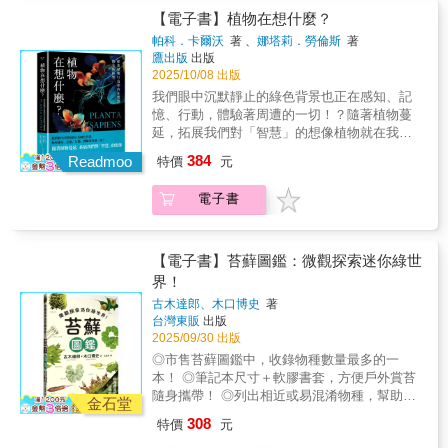
製作手工飾品，大學商業設計系畢業後，以手
的生命。當我們對待或運用植物時，也會因此
更精確的紀錄。本書得以完成，仰賴眾多前輩
子創作，但不確定該準備哪些工具材料，也不
能力，甚至各類植物各有專屬神靈，負責其生
【電子書】植物在想什麼？
工製版的流行飾品設計師為業。後來發現要成
意識到內在心靈的喜悅和肉體的疼痛，並回應
累積的知識與指引。若書中仍有闕漏與錯誤，
知道怎麼開始。✓ 進階創作者與設計工作者──
長與豐收。植物是物質的存在，更是文化與精
立獨樹一格的品牌，從眾多的飾品創作族群中
生命作為祝福或犧牲的意義。本書以價值體
帕科．卡爾沃
著 、
娜塔莉．勞倫斯
著
敬請讀者不吝指正。謹以此書獻給生命中的重
已具備基礎技法，想挑戰更具設計感的飾品與
神、信仰的具象。在傳統社會中，語詞的力量
脫穎而出相當困難，並且對市面上常見的素材
鷹出版
出版
係、神話信仰、祭儀禁忌、符號實踐的文化五
要摯友──牟善傑博士。
複合媒材搭配。✓ 自然教育、工藝課程推廣者
來自於神聖化的命名，命名則讓天地神人透過
2025/10/08 出版
逐漸麻痺。在一次友人安排的旅行中造訪台南
大元素，作為書寫鋪排。以神靈的植掌、植物
──透過手作活動讓學員、孩子以拾獲素材轉化
植物，以「誰」（who）的姿態現身，而不是以
的「千畦種籽館」，對於館內種子收藏的種類
與神話傳說、植物與祭儀、植物與名字開展，
我們眼中沉默靜止的綠色背景也正在感知、記
為再生創作，實踐環保與永續理念。＜作者序
「什麼」（what）的形態呈現給自己。「誰」
數量大為驚豔：原來臺灣這片土地孕育種類如
並在最後章節植物介紹中，一一列出阿美族俗
憶、行動，體驗著周遭的一切！？隨著植物蔓
＞怎麼開始的？小時候第一次去了嚮往已久的
與「什麼」相比，更能根本性顯現出阿美族人
此豐富的果實種子，並可以乾燥收藏甚至用於
名，用語言符號呼應宗教、生活與日常實踐，
延，拓展我們對「智慧」的想像植物就在我們
海邊玩，結果在沙灘上找貝殼花的時間，比看
看待世界的整體性。全書以名字貫穿各個章
創作。於是從毫無植物學習背景的條件下開始
讓神靈儘量現身。當名字被說出的那一刻，事
周遭，是我們眼中靜態的背景，是被動、麻
海的時間多好多 ⋯⋯高中時看著地圖尋找傳說
384
節。命名是對植物的標記，也是對其靈魂的召
Readmoo
特價
元
撿種子之路，收集果實種子、花萼、苞片等木
物的奧祕與使命便得以展現。讓日常語言自身
木、甚至慵懶的存在。因為我們看不見植物的
中有孔雀豆樹的學校，第一次撿到相思豆，那
喚。理解它們的名字，也就理解其自然形態，
質化可乾燥收藏的部位，到手之後學習辨識、
發聲，體會神靈如何賦予植物生命，以及植物
驚人之舉，更沒意識到它們也有自己的內在世
種興奮的心情還記憶猶新 ⋯⋯每次收集或購買
以及植物如何深植於阿美族的信仰、祭儀、社
電子書
乾燥處理、實驗材質特性，並觀察成熟期和乾
又如何透過它們的名字和人類對話。本書特色
界…… ☘ 植物可以被麻醉，意思是植
材料總是相信「總有一天用得到」⋯⋯長大後
會結構與日常生活。 一旦植物的名字被遺忘，
燥前後的時間變化差異性，根據每一種類的特
1.神話是追溯起源的最終處，深入阿美族泛靈
物原本「醒著」？ ☘ 豌豆在長根時，
才知道這是所謂的收集癖。從學生時期就喜歡
其靈魂便難以再與人產生共鳴。當植物的命名
色和可能性，用於設計飾品或各種裝飾品，逐
信仰核心，尋覓人與自然間失落的一體性關
會「預期」土壤的養分變化？ ☘ 每株
製作手工飾品，大學商業設計系畢業後，以手
被我們了解時，名字一如靈魂，已然融入了人
漸踏上這一條不歸路。撿拾、創造再生專屬於
係。本書特色2.無論族群如何擴散遷徙，每一
含羞草閉合的時間，關係到它的飢餓程度以及
【電子書】苔蘚圖鑑：微觀探索迷你綠世
工製版的流行飾品設計師為業。後來發現要成
的生命。當我們對待或運用植物時，也會因此
自己的一趟旅行、一段事件，除了照片、化為
種阿美族植物俗名皆與自然物密不可分。當名
「性格」？ ☘ 比起植物，人們更容易
界！
立獨樹一格的品牌，從眾多的飾品創作族群中
意識到內在心靈的喜悅和肉體的疼痛，並回應
隻字片語的回憶，是否還能用其他方式被保留
字被說出，記憶將被召喚，連結植物外形、特
相信章魚有「意識」。但如果是魚、珊瑚或單
脫穎而出相當困難，並且對市面上常見的素材
生命作為祝福或犧牲的意義。本書以價值體
古木達郎、木口博史
著
下來？那就是撿拾物。無論它是石頭、貝殼、
徵、語音和語意，展現人、地、物密不可分的
細胞生物呢？ ☘ 如果植物也會感到
逐漸麻痺。在一次友人安排的旅行中造訪台南
台灣東販
出版
係、神話信仰、祭儀禁忌、符號實踐的文化五
碎片等任何形式，一旦參與故事其中，就是對
關係。本書特色3.鄭漢文校長走入部落，汲取
「痛苦」，是否也需要關心植物倫理？認知科
的「千畦種籽館」，對於館內種子收藏的種類
2025/09/30 出版
大元素，作為書寫鋪排。以神靈的植掌、植物
自己最有意義的，並且無可取代。仔細端詳撿
珍貴傳統知識，透過豐富案例，記錄植物如何
學家和生物哲學家卡爾沃提出了這個衝擊常識
數量大為驚豔：原來臺灣這片土地孕育種類如
與神話傳說、植物與祭儀、植物與名字開展，
◎市售苔蘚圖鑑中，收錄物種數量最多的一
拾來的果實種子，有些像花，有些造型別緻，
深植於阿美族的信仰、祭儀、社會結構與日常
的假設：「植物感知著周遭一切，擁有智慧，
此豐富的果實種子，並可以乾燥收藏甚至用於
並在最後章節植物介紹中，一一列出阿美族俗
本！ ◎筆記本尺寸＋軟膠書套，方便戶外賞苔
有些花紋特殊，有些呈現珠寶般鮮豔的色
生活。呈現阿美族感知、回應和思考世界的方
甚至具有意識。」為了揭開植物隱藏的內在世
創作。於是從毫無植物學習背景的條件下開始
名，用語言符號呼應宗教、生活與日常實踐，
隨身攜帶！ ◎列出相近或易混淆物種，幫助辨
澤……乾燥後放入透明瓶罐，就成為自然獨特
式，猶如閱讀一部深邃而廣博的民族誌。
界，卡爾沃帶我們麻醉含羞草，緊盯旋轉枝條
金石堂
撿種子之路，收集果實種子、花萼、苞片等木
讓神靈儘量現身。當名字被說出的那一刻，事
識異同之處。 標明生長棲地與基植、顯微觀察
的擺飾；揀選精巧堅硬的種子加工做成飾品，
的菜豆，探索飛行員與蜜蜂的感知，甚至冒險
308
特價
元
質化可乾燥收藏的部位，到手之後學習辨識、
物的奧祕與使命便得以展現。讓日常語言自身
細胞特徵，辨識棲息於都市到山地的430種苔、
草木孕育的寶石，耐看不造作。臺灣得天獨厚
涉入植物神經生物學的混亂論戰，思考實驗室
乾燥處理、實驗材質特性，並觀察成熟期和乾