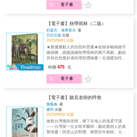
發聲，體會神靈如何賦予植物生命，以及植物
蘚與角蘚。一起走出戶外賞苔，探尋可愛的苔
的地理環境，滋養的物種如此豐饒，享用甜美
裡的植物倫理問題。結合對植物生理研究和認
燥前後的時間變化差異性，根據每一種類的特
電子書
又如何透過它們的名字和人類對話。本書特色
蘚吧！目前世界上已知的苔蘚植物約有20,000
的瓜果之後，清洗種子、風乾收藏。即使不追
知科學，我們在植物的感覺和運動中發現了豐
色和可能性，用於設計飾品或各種裝飾品，逐
1.神話是追溯起源的最終處，深入阿美族泛靈
種，在日本約有2,000種，從低地到高山的岩石
求稀有物種，也可以從食物及周遭草木開始留
富的訊息；也重新反思，破除我們在感知、意
漸踏上這一條不歸路。撿拾、創造再生專屬於
信仰核心，尋覓人與自然間失落的一體性關
地區，到處都有生長。本書中主要從這當中，
意，逐步達成到令人亮眼的收藏成果；野外拾
識、智慧等問題中，潛藏的人類中心主義和動
自己的一趟旅行、一段事件，除了照片、化為
係。本書特色2.無論族群如何擴散遷徙，每一
介紹430種常見於附近的市區或田地、淺山、低
【電子書】熱帶雨林（二版）
掇不過度採集，適量擁有讓其餘回歸自然；物
物中心思想。《植物在想什麼？》帶我們探索
隻字片語的回憶，是否還能用其他方式被保留
種阿美族植物俗名皆與自然物密不可分。當名
地的常綠林和落葉林的苔蘚植物。或許有人會
盡其用，既然撿回來就好好收藏，珍惜這片土
近在身邊的另類世界，幫助我們透過更廣闊的
約瑟夫．萊希霍夫
著
下來？那就是撿拾物。無論它是石頭、貝殼、
字被說出，記憶將被召喚，連結植物外形、特
想：「苔蘚那麼小，分辨得出來嗎？」本書將
地所孕育的美好，甚至使其重獲新生。《種子
日出出版
出版
視角，看見解決全球危機的新方法，拓展我們
碎片等任何形式，一旦參與故事其中，就是對
徵、語音和語意，展現人、地、物密不可分的
種苔蘚的孢子的生長處、如何生長的宏觀視
的可能》是關於種子撿拾與創作的書，一共收
2025/09/01 出版
對「智慧」的想像。
自己最有意義的，並且無可取代。仔細端詳撿
關係。本書特色3.鄭漢文校長走入部落，汲取
角，到葉、莖、孢蒴（相當於草木的花）的微
錄154 多種適合乾燥創作的植物果實種子，逐
★最優雅動人的自然科普書★收錄多幅精緻手
拾來的果實種子，有些像花，有些造型別緻，
珍貴傳統知識，透過豐富案例，記錄植物如何
小特徵，配合大量照片進行解說。此外，書中
一分析其外觀特色、創造發想、乾燥處理方式
繪插圖，細膩描繪熱帶雨林的萬千風貌，獻給
有些花紋特殊，有些呈現珠寶般鮮豔的色
深植於阿美族的信仰、祭儀、社會結構與日常
還介紹了許多顯微鏡照片，讓讀者能從不同於
等，與30 件作品的手作教學，並且在增訂版編
所有自然愛好者的理想禮物書！在溫暖知性的
澤……乾燥後放入透明瓶罐，就成為自然獨特
生活。呈現阿美族感知、回應和思考世界的方
往常的角度，欣賞苔蘚植物的風貌。相信在觀
入12 件新作品賞析。希望大家可以透過這本
文字與栩栩如生的圖像之間穿梭，窺見熱帶雨
的擺飾；揀選精巧堅硬的種子加工做成飾品，
式，猶如閱讀一部深邃而廣博的民族誌。
475
察物種的特徵過程中，亦能逐步了解科和屬這
Readmoo
特價
元
書，更加關心留意周遭被我們忽略或丟棄的大
林的生命與韌性，感受其繁複精巧的生態系統
草木孕育的寶石，耐看不造作。臺灣得天獨厚
些類群各自的特徵，進而感受苔蘚植物深奧的
自然寶石，體驗撿拾×手作的樂趣。
與脆弱，理解它為何在維繫地球生物多樣性中
的地理環境，滋養的物種如此豐饒，享用甜美
魅力。◎苔蘚植物的特徵1）嬌小的尺寸是最大
電子書
扮演關鍵角色，一同思索，我們還能做些什麼
的瓜果之後，清洗種子、風乾收藏。即使不追
的優點──縫隙植物2）從身體表面吸收、蒸發
來挽救與守護。氣勢驚人的巨樹、狂野矯捷的
求稀有物種，也可以從食物及周遭草木開始留
水分──變水性3）透過「無性芽」繁殖4）扦插
美洲虎、玲瓏小巧的蜂鳥、絢麗珍奇的蘭花、
意，逐步達成到令人亮眼的收藏成果；野外拾
與葉插也能繁殖像這樣，苔蘚植物發揮獨特的
明豔燦爛的神鳥魁札爾、緩緩移動於樹冠間的
【電子書】聽見老樹的呼救
掇不過度採集，適量擁有讓其餘回歸自然；物
性質，從南極的湖底，到高山聖母峰，在地球
樹懶；濕熱窒人的空氣、鋪天蓋地的螞蟻與白
盡其用，既然撿回來就好好收藏，珍惜這片土
詹鳳春
著
上各個角落的縫隙無處不生長。只不過，苔蘚
蟻、讓人皮膚灼熱難耐的沙蚤、吸血致病的蚊
地所孕育的美好，甚至使其重獲新生。《種子
麥田
出版
不耐海水，在日本沿海地區目前僅發現1種苔蘚
蚋……熱帶雨林是地表物種最豐富的棲息地，
的可能》是關於種子撿拾與創作的書，一共收
2025/08/30 出版
植物。◎苔蘚植物的分類苔蘚植物又稱為苔蘚
生命之多樣繁茂遠超過地球其他區域。這樣的
錄154 多種適合乾燥創作的植物果實種子，逐
搶救台灣傷病老樹，種下在地人的溫柔守護
類，分成「蘚類」、「苔類」、「角蘚類」三
多樣性是在熱帶雨林獨特的生存條件、限制與
一分析其外觀特色、創造發想、乾燥處理方式
——台灣第一位女樹木醫師，獻給愛樹人的真
大類群。在分子系統分類學上，蘚類被認為是
隔絕性下，經千萬年演化孕育而成，卻在人類
等，與30 件作品的手作教學，並且在增訂版編
摯情書！阿里山吉野櫻、柳營百年榕樹、士林
最早分枝出來，接著再依序分出苔類、角蘚
逼近之下，在過去一百五十年中被摧毀大半。
入12 件新作品賞析。希望大家可以透過這本