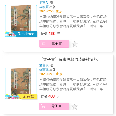
最終安身於婆娑樹影之間，永翔以獨特視角，
界線之一，若把視角放大來看，森林線其實是
顯示其對於生物科學領域的造詣極高。他精確
球課題中，植物圖像和植物本身扮演著舉足輕
潘富俊
著
我們「財富積累並不能拯救世界，所有物種的
2024年度「最佳書籍」「『樹木是世界的心
引領我們探索臺灣扁柏的幽靜、雲杉林的溫
一個生態系的過渡帶，科學家稱之為「森林-凍
描繪出這些樹木與滅絕、政策、政治、法律、
重的角色，包括不斷膨脹的糧食需求、地球生
貓頭鷹
出版
繁榮都是相互的」，我們可以選擇不再走上個
跳』，丹尼爾．路易斯在本書中如此寫道，這
柔、北美巨木的壯闊，乃至微生物世界的奧
原生態推移帶」。我們鮮少有人知道，和亞馬
文化、歷史與文學之間的交集，文字常令人驚
物多樣性的保存以及環境韌性的培養。對於二
2025/02/06 出版
人主義和剝削的不歸路。作者提出「榮譽收
本書是他獻給這些與人類共享地球的古老生命
祕。她不僅是樹冠層生態學家，更是熱愛攀樹
遜雨林比起來，北方的這片森林才是真正的世
豔。」──《信使郵報》（The Post &
十一世紀的植物插畫繪師與共事的科學家而
文學植物學跨界研究第一人潘富俊，帶你從詩
成」（Honorable Harvest）的嶄新概念與實
體的情書。全書十二章，搭配美麗插畫，帶領
的行者，分享樹梢間的生命哲理與情感。──丁
界之肺&mdash;&mdash;這片廣袤的森林帶從
Courier）「一本充滿驚奇、感激，甚至帶有一
言，他們的考驗是要結合傳統插畫和攝影技術
詞中的植物，看見不一樣的蘇東坡。&◎ 2024
踐，強調道德消費、尊重自然和對生態系統的
讀者踏上一場穿越時空的全球樹木之旅。烏
宗蘇高聳長壽的巨木，我一直覺得他們揣著時
北歐、俄羅斯橫跨至北美等地，覆蓋全球五分
絲希望的書。」──《書單》（Booklist）「書
的優勢，以便在捕捉和儲存資料時發揮加乘效
年植物分類學會終身貢獻獎得主，睽違十年最
最小傷害，讓維持我們生命的一切保持永續：
木、檀香、木棉、紅杉等主角，旋即成為讀者
間的答案，如果可以像「龍貓」安坐樹梢上，
之一的面積，涵蓋地球三分之一的樹木，在地
名看似平實，內容卻非凡。這本書從樹根到樹
果，成功將精確的植物資訊傳達給形形色色的
新力作◎ 第一本從植物學角度賞析蘇東坡作品
了解別人照顧你的方式，這樣你才知道如何照
熟悉的老友，其漫長的生命故事被細膩訴說，
一定能體悟迥異於地面的時空向量。站在樹冠
483
球北端環繞出一頂猶如桂冠的綠色地帶，是僅
Readmoo
特價
元
冠，重新審視樹木的世界，讓你以全新視角看
受眾。
的跨領域著作◎ 附蘇東坡足跡地圖，讓你對照
顧他人。要介紹你自己。來要求生命時，必須
亦清晰呈現在『人類世』中，包含它們所面對
上的攀樹師，豈不就是活脫脫的龍貓？能夠坐
次於海洋的第二大生物群系。 然而，早在過去
待它們。路易斯以十二個樹種（實際上涵蓋更
蘇東坡一生坎坷的旅途◎《中國文學植物學》
負責任。拿走東西之前，必須先徵求同意，並
的未來危機……作者的回憶錄穿插其中，將自
在飽含水分的溼潤苔毯上，迎著撲面而來的清
的五十年裡，甚至一個世紀前，暖化就已現跡
多）為起點，讚頌它們各自的獨特與壯麗，以
電子書
《紅樓夢植物圖鑑》《全唐詩植物學》作者潘
且恪遵得到的答覆。不要拿第一個，也不要拿
身根源與書中樹木相互連結。」──《史密森尼
風，俯瞰樹海雲海，聆聽風穿過樹梢的聲
於北極地區，緩緩改變著當地生態、地景以及
熱情、幽默及深刻的理解，講述它們堅韌的生
富俊初次以歷史人物為書寫對象，帶你更加深
最後一個。只拿走你需要的東西。只拿別人給
雜誌》（Smithsonian magazine），2024年度
音……我們對這一切有諸多動畫鏡頭裡的想
居民的生活與傳統。近年暖化速度加劇，極地
命故事。儘管生態危機迫在眉睫，書中仍傳遞
入蘇東坡的文學世界！ 蘇東坡是一位深受
你的東西。不要拿走一半以上，留一點給別
「最佳科學書籍」「丹尼爾・路易斯以深刻的
像。而攀樹人也是生態研究者的藍永翔寫就的
的綠化、森林的向北推進，更成為明顯可見的
出希望的訊息──每一棵樹都是好的，只要我們
我們喜愛，名垂千古的大文豪。我們琅琅上口
人。收穫時以造成最小傷害為原則。要尊重獲
【電子書】蘇東坡顛沛流離植物記
敬畏之情、嚴謹的科學精神與全球視野，呈現
《旅行在樹梢》不僅是一本超越高度與心念的
現在進行式。地球未來會是什麼模樣？暖化是
用心保護，它們便能持續生長！」──2024年班
的詩句像是「明月幾時有，把酒問青天」、
得的東西，絕對不要浪費。要與人分享。要為
十二種非凡樹木的歷史……其筆觸靈活生動，
攀樹誌，更是一堂堂在樹上展開的生物課，甚
潘富俊
著
否會有終點？作者勞倫斯決定從樹的身上去尋
夫中心山地書籍競賽（Banff Centre Mountain
「不識廬山真面目，只緣身在此山中」、「大
獲得的東西表達謝意。收了東西就要回贈禮
顯示其對於生物科學領域的造詣極高。他精確
貓頭鷹
出版
至還有植物病蟲害課。一新我過去所讀過的各
找答案。 在高緯度地區，往往只有最具創造力
Book Competition）特別評審提名「本書內容
江東去，浪淘盡，千古風流人物」等，都是出
物，表示互惠。讓維持你生命的一切保持永
2025/02/06 出版
描繪出這些樹木與滅絕、政策、政治、法律、
種關於植物、森林的科普著作，讀起來，竟產
與生長力的堅韌樹種才得以生存，例如喜愛嚴
豐富、引人入勝，時見詩意，是個充滿迷人事
自他的手筆。蘇東坡的人生卻十分坎坷，從名
續，地球就能持續到永遠。分享地球的恩賜
文化、歷史與文學之間的交集，文字常令人驚
生與她首次上樹的莫名感受，帶著讀者我看到
文學植物學跨界研究第一人潘富俊，帶你從詩
寒的落葉松、能夠淨化大氣的雲杉、幾乎能治
實的寶庫……本書也是一本生動的體驗性回憶
動京師的新科進士，經歷貶謫、入獄、流放海
——共享作為一種互惠的貨幣書中引用諸多精
豔。」──《信使郵報》（The Post &
不一樣的世界！這些與她生命緊密相連的物
詞中的植物，看見不一樣的蘇東坡。&◎ 2024
癒治百病的印第安聖樹香楊等等，這些樹木都
錄，講述了作者對其視為人類生活至關重要的
南島，走過大半個中國，最後逝世於北返汴京
彩案例展現「互惠式禮物經濟」的精神，也啟
Courier）「一本充滿驚奇、感激，甚至帶有一
種，透過她的筆與照片，必定也能與讀者緊密
年植物分類學會終身貢獻獎得主，睽違十年最
在某一段森林線裡雄踞一方，發展出獨特的生
樹木所進行的探索……路易斯帶領讀者踏上一
的途中。 從蘇東坡作品看他描寫的植物與自
發我們可以用自己的方式回饋地球贈與的禮物
絲希望的書。」──《書單》（Booklist）「書
相連。人類總是抬頭，極目仰望那不可及的上
新力作◎ 第一本從植物學角度賞析蘇東坡作品
態系，也是觀察暖化的關鍵指標。於是英國作
場令人驚嘆的十二棵樹之旅……本書深刻揭示
483
然環境 有人說，是蘇東坡顛沛流離的一生，
金石堂
——可能是金錢、時間、能源、政治行動、藝
特價
元
名看似平實，內容卻非凡。這本書從樹根到樹
空。在我們還無法輕易攀樹時，很慶幸遇到這
的跨領域著作◎ 附蘇東坡足跡地圖，讓你對照
家羅倫斯從蘇格蘭出發，走訪挪威、西伯利
了人類與樹木之間的相互聯繫。」
帶給他超凡的文學高度。蘇東坡到過許多地
術、科學、教育、植樹、社區行動、復育、關
冠，重新審視樹木的世界，讓你以全新視角看
本閃著陽光的書，讓我邊讀，心跟著一起在樹
蘇東坡一生坎坷的旅途◎《中國文學植物學》
亞、阿拉斯加、加拿大、格陵蘭等六個地區，
──BookPage書評月刊「在本書中，丹尼爾．
方，旅行跨度極廣（例如僅汴京到海南島的直
懷行動⋯⋯無論大小，都是這個生態告急的時
電子書
待它們。路易斯以十二個樹種（實際上涵蓋更
冠上晃動著……──古碧玲離我們最近的未知宇
《紅樓夢植物圖鑑》《全唐詩植物學》作者潘
以六種關鍵樹種為主角，帶領我們踏上一趟深
路易斯走訪世界各地，探索十二種獨特的樹
線距離即有2,300公里）。因自然環境差異大，
代所需要的。每送出一份禮物，我們都將能從
多）為起點，讚頌它們各自的獨特與壯麗，以
宙，既不是仰望滿天星斗，也不是泅潛漆黑深
富俊初次以歷史人物為書寫對象，帶你更加深
入北極圈、地理空間跨度極大的旅程，親眼見
木，試圖了解它們的生命與溝通方式──而這些
他在詩詞中描寫過的植物多而複雜，高達161
中得到生命力與重生。作者以充滿靈性且優美