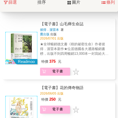
篩選
排序
圖片
條列
【電子書】山毛櫸生命誌
彼得．渥雷本
著
鷹出版
出版
2026/07/01 出版
★全球暢銷德文書《樹的祕密生命》作者彼
得．渥雷本新作★位居德國各大通路暢銷書
榜，出版不到四周暢銷13,000本一封寫給大自
然的情書關於生命無盡的循環，以及森林脆弱
375
Readmoo
特價
元
而深邃的美如果樹木會說話，會告訴我們什
麼？在渥雷本的全球暢銷書《樹的祕密生活》
電子書
出版近十年後，他對此有更多的新發現，以最
新科學寫下最動人的樹木自傳。 而現在，
是樹木講述自己故事的時候了。……一棵兩百
歲的老山毛櫸在即將結束一生之前，對新生的
【電子書】花的傳奇物語
小樹苗說了肺腑之言……一棵超過二百歲的山
2026/06/05 出版
毛櫸，如今正面臨生命的終結――她的幼苗在
250
特價
元
樹根下茁壯成長，得到滋養和呵護。然而，當
這棵老山毛櫸樹死去後一切都將改變，她該如
電子書
何幫助小樹為未來做好準備，迎接獨立自主、
只有理解自然法則的樹才能生存的未來？