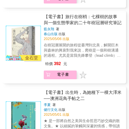
堯．字耕農 古碧玲．臺灣大學森林環境暨資
過程，為大眾刻板觀念除錯，同時也將在地居
廣冀（臺灣大學地理環境資源學系副教授）、
治，甚至醫師在校園帶領著學童們，共同進行
文化、信仰和世代情感中。樹木不只是森林的
貫通，使得本書不僅是一部科普著作，更是一
支配。而當全球暖化、森林砍伐與生態危機加
源學系副教授 林政道．臺灣大學植物標本館
民、生活文化和這些老樹共同依存的情感，生
雪羊（山岳作家）、詹春鳳（日本樹木醫）、
操場旁「楓香樹」的覆土作業⋯⋯在這些枝枒
見證者，也是地球時間的記錄者。它們與我們
場關於人類本質、文化歷史與人與自然深層關
劇時，倒下的不只是樹木，而是整個生態系──
館暨臺灣大學生態演化所教授 胡哲明．野花
動鮮活地鋪展開來，提醒我們感同身受、與樹
鍾國芳（中央研究院生物多樣性研究中心研究
間，作者不只是救樹，也梳理了土地與人的細
一樣，有過遷徙、有過創傷、有過重生，也不
係的深刻探索，進一步激發了許多後續作家的
包含我們自己。▌拯救樹木，就是拯救我們自己
亭植物繪畫 粉專版主 紀瑋婷．臺灣大學地理
【電子書】旅行在樹梢：七棵樹的故事
木「同理呼吸」的心。書中故事不乏許多動人
員）愛樹人齊聲推薦（以上推薦人依姓名筆畫
緻深情。本書十四章真實案例，記錄一場場與
斷適應著時代的改變。▌當樹木受難，人類也無
靈感，邀請他們在各自作品中繼續探討人類與
本書精選12種具代表性的樹木──從復活節島已
環境資源學系副教授 洪廣冀．生態插畫家暨
場景：士林官邸的「楓香夫妻樹」根系交纏、
與一個生態學家的二十年樹冠層研究筆記
排序）【好評讚譽】「內容豐富……引人入
時間賽跑的生命搶救，同時也觸及我們對自然
法全身而退然而，我們正在見證生態的崩解──
自然之間微妙而複雜的關係，使得《欲望植物
滅絕的托羅密羅，到熱帶雨林中高聳的吉貝木
作家 黃瀚嶢．生物繪圖師 葉書謹．植物學家
分不清你我，當楓香先生因手術病弱，竟是倚
勝。」——《華爾街日報》「一部壯闊且非凡
的誤解、對知識照護的盲區——提醒我們：愛
亞馬遜雨林以驚人的速度消失；中非每年減少
園》成為一部跨越時間與空間的重要著作。
藍永翔
著
棉；從雲霧繚繞的海岸紅杉，到烈焰中重生的
董景生．屏東科技大學森林系助理教授 楊智
靠著楓香太太不離不棄支撐、供給養分；在樹
的作品，向地球上最古老生命致敬。」──《富
樹，不只是情感的表達，更需要正確的理解與
春山出版
出版
上千萬英畝林地；全球暖化引發的病蟲害，導
大王松──透過植物學、人類學、考古學、田野
凱．生態藝術繪者 鄭杏倩．作家 劉克襄
木醫師的夢境中，一棵巨大樟樹被花台困住，
2025/05/06 出版
比士》雜誌「描繪偉大老樹的全球歷史……老
行動。這是一本關於療癒與守護的書，也是我
致數十億棵樹倒下。人類，作為地球上最強大
調查與科學研究，走訪一趟跨越時間與文化的
——驚艷推薦每位藝術家的選擇和妥協都反映
夢裡的它聲聲哀求，發出微弱呼救，而後醫師
樹能夠教導我們很多事，我們若夠聰明，就該
們與自然重新對話的契機。
的掠食者，正為環境帶來巨大的傷害。印度的
在樹冠層展開的旅程從臺灣到北美，解開巨木
知性旅程，並重新認識我們與植物、自然之間
了他們所處的時代、觀眾和科學假設：「植物
竟在現實中撞見同樣景象；還有柳營老榕樹做
學會聆聽。」──《自然》期刊「《老樹的故
檀香木曾被視為聖物，如今面臨嚴格管制與非
與森林的興衰對我來說，爬樹是一個和樹溝通
的緊密連結。作者丹尼爾．路易斯曾在訪談中
插圖、是過渡點，插圖畫家是生物體與我們所
為村民情感、記憶與信仰的根，在獲得救治
事》為探討保育理想的文化史，成功地呈現了
法盜伐的威脅。非洲烏木因其極致黑色與細密
的過程。尤其是當我先鋒攀登（lead climb）的
說道：「大自然需要我們的關注，這個觀念，
認為的對該生物體的了解之間的過濾器。」
金石堂
後，眾人圍繞著粗壯樹幹，彼此牽起雙手將它
引導社會走向森林保護的歷程。」──《科學》
木質成為樂器製作的珍材，卻因過度砍伐而瀕
時候，上攀的過程裡在不同的枝條之間轉換，
就像樹一樣──永遠長青。」不只是為了拯救樹
❁❉✤「《妝花》有著引人入勝且精心挑選的植
環抱入懷，以上都是令人震懾的畫面⋯⋯此外
392
特價
元
期刊「權威之作。」——《自然歷史》雜誌
臨滅絕。藍膠尤加利樹雖然遍植全球，卻也在
在轉換的過程裡去觀察這棵樹的形態和生態，
木，更是為了幫助人類找到與自然共生的未來
物插畫，並巧妙地結合了明晰易讀的植物學研
還包括大溪區公所前「老茄苳」與人民的情感
「精湛地融合了自然與人類歷史──重心放在人
某些地區成為入侵物種。這些真實上演的物種
瞭解他的「個性」，以及他的生命歷程。當我
之路。在氣候變遷、物種滅絕與土地過度開發
究及科學分析。作者哈里斯在剖析藝術、科學
鏈結、南投草屯民眾一起參與「鳳凰木」救
電子書
類身上。法莫的筆下的老樹不僅是令人讚嘆的
危機，反映了自然的反撲與人類對自然的不當
懂的層面愈多，能看出的故事就愈多。每一棵
的此刻，這些來自樹木深層的訊息，不只訴說
和出版之間的關聯時有獨特的優勢，他的書涵
治，甚至醫師在校園帶領著學童們，共同進行
生物，也是一面映照人性戲劇、自負與良善的
支配。而當全球暖化、森林砍伐與生態危機加
樹對我來說都是不一樣的個體，有著不同的氣
關於過去的知識，更是對人類未來命運的提醒
蓋了過去五百年來大家知之甚詳的領域，也觸
操場旁「楓香樹」的覆土作業⋯⋯在這些枝枒
舞台背景。──《新科學人》「從黎巴嫩的香柏
劇時，倒下的不只是樹木，而是整個生態系──
質。最早的時候，我是爬上樹看周圍的風景，
與召喚。本書特色1. 結合自然與人文的敘事架
及讀者並不熟悉的範圍。本書內容豐富，將吸
間，作者不只是救樹，也梳理了土地與人的細
到地中海的橄欖樹，從古生代至今日，Farmer
包含我們自己。▌拯救樹木，就是拯救我們自己
後來才漸漸明白，樹本身就是一個「風景」。
【電子書】出生時，為她種下一棵大澤米
構：本書不僅介紹樹木的自然特性，也描繪人
引各類讀者，無論他們關心的是植物、花園、
緻深情。本書十四章真實案例，記錄一場場與
呈現出一部資料詳實、極具吸引力的歷史敘
本書精選12種具代表性的樹木──從復活節島已
──藍永翔從七棵樹的故事展開樹與森林的生命
──澳洲花鳥手帖之二
類與樹木之間的文化連結與歷史記憶，並透過
歷史或這些主題之間錯綜複雜的關聯。」——
時間賽跑的生命搶救，同時也觸及我們對自然
述。」——《觀察家報》「科學、宗教與歷史
滅絕的托羅密羅，到熱帶雨林中高聳的吉貝木
之旅。藍永翔為全球少數的研究樹冠層的科學
作者親身經歷，引發讀者對自然的情感共鳴。
馬克．內斯比特（Mark Nesbitt），邱園（Kew
的誤解、對知識照護的盲區——提醒我們：愛
李夏
著
的絕妙融合，描繪出一幅自然隨著時間演變的
棉；從雲霧繚繞的海岸紅杉，到烈焰中重生的
家，在這些人當中女性更加稀少。從因有趣而
2. 關注環境變遷與生態議題：以樹為鏡，探討
Garden）—英國皇家植物園跨領域研究的資深
樹，不只是情感的表達，更需要正確的理解與
健行文化
出版
動人畫像。」——《出版人週刊》星級推薦
大王松──透過植物學、人類學、考古學、田野
開始攀樹做研究，大樹對藍永翔而言，彷彿是
氣候變遷、森林砍伐與生物多樣性等議題，並
研究主管⚘「引人入勝、研究細緻，全面考察
2025/05/01 出版
行動。這是一本關於療癒與守護的書，也是我
「精巧地結合歷史、政治與科學⋯⋯自然愛好
調查與科學研究，走訪一趟跨越時間與文化的
她在大地之上真正的家一樣。透過她與臺灣扁
呼籲「保護樹木就是保護我們的未來」，喚起
了植物插圖透過藝術和科學的歷史歷程。哈里
們與自然重新對話的契機。
★ 是一部將自然之美與生命哲思巧妙交織的散
者將深深著迷於書中故事。」——《Kirkus書
知性旅程，並重新認識我們與植物、自然之間
柏、臺灣雲杉、錫卡雲杉、花旗松、壯麗冷
對保育環境的行動意識。3. 豐富多元的跨領域
斯使用罕見圖像，憑藉對主題的深刻理解，清
文集。★ 以細膩的筆觸與深邃的情感，帶領讀
評》星級推薦「法莫展現出罕見的植物與人類
的緊密連結。作者丹尼爾．路易斯曾在訪談中
杉、世界爺與臺灣杉的相遇，我們將從不同角