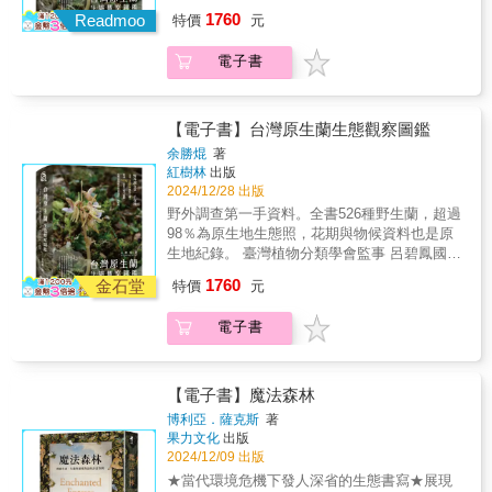
「丹尼爾．路易斯為地球上十二位最會說故事
臺灣大學植物科學研究所名譽教授 林讚標農業
於蘇東坡作品中有趣的植物考證，誠摯推薦給
助您更直觀地感受一草一木的美麗與非凡智
1760
些一流生存高手與其生存環境。在這場旅程
靈慰藉，感受穿越時空的生命之美。──楊智凱
Readmoo
特價
元
的老師傳遞智慧──最古老的、最高的，乃至已
部林業試驗所研究員 徐嘉君農業部林業試驗所
大家。不論是喜歡植物，或喜歡蘇軾，相信都
慧。請用全新的眼光看待身邊的植物，並且互
裡，他造訪過：◆一棵位於加州、外形低矮平
（屏東科技大學森林系助理教授）&在我錄製
然滅絕的──分享來自深度時間的教導。他以科
研究助理 許天銓國立屏東科技大學森林系助理
能夠從書上找到閱讀的樂趣。──王瑞閔（胖胖
相加油打氣吧！讓它們的韌性與智慧，成為我
凡的爾默橡樹，這棵古樹已有一萬三千年歲
「生態唐詩」時，潘富俊教授一系列文學植物
電子書
學家的精準、歷史學家的專業及詩人的聲音，
教授 楊智凱推薦 植物界開花植物中，蘭科是相
樹）（金鼎獎科普作家）&有詩一般的彩繪，書
們生活的啟發與力量。
數，而其長壽的關鍵就是克隆。◆加州紅杉是
學專著是我必備參考書目，潘富俊教授對文學
為這些樹木發聲。仔細聆聽，我們會深深愛上
當多樣化的大家族，演化程度極高。蘭花花姿
一般的圖說。書名一如蘇東坡返鄉路上的嗟
地球上最高的樹種之一，樹皮擁有絕佳的抗
與植物學的追蹤，由《詩經》而《楚辭》，甚
這十二棵樹，並察覺自身生活和命運與樹木的
繁複，靠著花萼、蕊柱、唇瓣和側瓣，就演繹
嘆：「心似已灰之木，身如不繫之舟。問汝平
燃、抗菌與隔熱機制，也曾被美國人稱為「神
而至《紅樓夢》，著實令人佩服。如今他深入
連結有多麼緊密。」──梅蘭妮．喬卡斯-布拉德
出壺狀、拖鞋、蜜蜂、蜘蛛、捲曲緞帶、鴨子
生功業，黃州、惠州、儋州」。林語堂說蘇東
【電子書】台灣原生蘭生態觀察圖鑑
奇的木材」。而且，樹冠層棲息著成千上百種
中國古典文學家中不世出的巨擘蘇東坡，追尋
利（Melanie Choukas-Bradley），著有《樹木
輪廓等等奇幻外觀，受到許多人喜愛。 蘭花分
坡生於北宋的好皇帝仁宗時代，在一個心地善
余勝焜
著
動植物，甚至還有已經長大的樹。◆北卡羅來
綿延相伴他人生旅途的植物，我特別喜歡《蘇
之城》（City of Trees）及《岩溪公園的一年》
布廣泛，從赤道到北極圈，熱帶雨林到寒帶針
良的神宗時代做官，在一個十八歲的呆子哲宗
紅樹林
出版
納州、河水幽暗的沼澤裡，生長著動輒數千歲
東坡顛沛流離植物記》中走筆談蘇東坡至海南
（A Year in Rock Creek Park）
葉林，潮濕的海岸到乾燥的高山草原，甚至冰
榮登王位時遭到貶謫。晚年在流謫中棄世，似
2024/12/28 出版
的落羽杉，「膝根」這種特殊構造與樹木的抗
島與椰子的趣事，載之於詩，是一般談蘇東坡
川邊緣都可見。台灣的植被自然分化成熱帶、
乎也決定了徽宗的命運。──黃生（臺灣師範大
野外調查第一手資料。全書526種野生蘭，超過
腐爛能力，正是落羽杉得以在沼澤地區站穩腳
時，難見那喝椰子汁、戴椰子帽的形象，原來
亞熱帶、溫帶、寒帶，原生蘭（曾經）隨處可
學名譽教授）&蘇東坡，即便身處流離失所的困
98％為原生地生態照，花期與物候資料也是原
跟的祕密之一。◆猶他州有一座面積約莫六十
蘇東坡也有著如此靠近東南亞熱帶風情的人
見，如今卻面臨極大生存壓力。余勝焜將超過
境，依然放懷天地之外，將無限情思寄託於植
生地紀錄。 臺灣植物分類學會監事 呂碧鳳國立
座足球場大小的顫楊森林，科學家深入研究以
生。學詩確乎如孔子所言：「多識於鳥獸草木
25年的野外尋蘭經驗整理成書，不僅提供同好
物之間。翻開此書，領略他在自然中尋得的心
臺灣大學植物科學研究所名譽教授 林讚標農業
後才發現，這座森林其實是一棵樹
之名。」但在如今對生態如此漠然不識的後現
1760
及研究者完整的資料，也能讓更多讀者進入這
靈慰藉，感受穿越時空的生命之美。──楊智凱
金石堂
特價
元
部林業試驗所研究員 徐嘉君農業部林業試驗所
&hellip;&hellip;安東尼提到，計算年輪是認識古
代，還當要搭配潘富俊之書，方能進入那些名
個神祕多彩的領域，進而在保育路上同行。 本
（屏東科技大學森林系助理教授）&在我錄製
研究助理 許天銓國立屏東科技大學森林系助理
樹的關鍵，而樹齡學採用的兩種主要方法：生
字背後萬千生態樣貌，以及與鳥獸草木相伴詩
書特色 超過500種蘭花攝於生育地：大量圖片
「生態唐詩」時，潘富俊教授一系列文學植物
電子書
教授 楊智凱推薦 植物界開花植物中，蘭科是相
長錐法、放射性碳定年法，便為研究提供了重
人的活潑世界。──解昆樺（中興大學中文系副
輔以文字說明各種蘭花的重要特徵，特別針對
學專著是我必備參考書目，潘富俊教授對文學
當多樣化的大家族，演化程度極高。蘭花花姿
要的數據，讓我們得以用科學的角度去了解一
教授、人社中心研發組長、詩人）
外觀相似者進行比較，幫助讀者辨識。 完整翔
與植物學的追蹤，由《詩經》而《楚辭》，甚
繁複，靠著花萼、蕊柱、唇瓣和側瓣，就演繹
座森林或一棵樹究竟有多麼「古老」。同時，
實的野外筆記：記錄花期與生長環境條件，包
而至《紅樓夢》，著實令人佩服。如今他深入
出壺狀、拖鞋、蜜蜂、蜘蛛、捲曲緞帶、鴨子
他也收集各種研究資料、採訪學術或專業人
【電子書】魔法森林
括乾濕、光線和海拔，以及果莢、種子的形狀
中國古典文學家中不世出的巨擘蘇東坡，追尋
輪廓等等奇幻外觀，受到許多人喜愛。 蘭花分
士，試著用不同的觀點向我們解釋，無論是長
博利亞．薩克斯
著
與傳播方式。探討影響開花的因素。 多年賞蘭
綿延相伴他人生旅途的植物，我特別喜歡《蘇
布廣泛，從赤道到北極圈，熱帶雨林到寒帶針
壽基因、生長機制，或是碳儲存量、植物群落
果力文化
出版
心得：分享新種及新紀錄種的發現與發表過
東坡顛沛流離植物記》中走筆談蘇東坡至海南
葉林，潮濕的海岸到乾燥的高山草原，甚至冰
基因多樣性，古樹所能給予的貢獻，遠超乎我
2024/12/09 出版
程，並穿插分類上的想法。
島與椰子的趣事，載之於詩，是一般談蘇東坡
川邊緣都可見。台灣的植被自然分化成熱帶、
們想像。本書共分十章，每章都猶如一段時光
★當代環境危機下發人深省的生態書寫★展現
時，難見那喝椰子汁、戴椰子帽的形象，原來
亞熱帶、溫帶、寒帶，原生蘭（曾經）隨處可