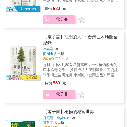
學系博士後研究員 李崇誠《台灣山岳》專案總
中，讓樹木的生命變得容易理解。本書由敘述
提醒我們：「不論作什麼事，要連曾曾曾曾曾
監 吳雲天找樹的人，高山協作，美濃人 鍾澤仕
和科學背景兩部分組成，在不干擾閱讀下增加
580
孫那個時代的可能，一併列入考量。」因為，
Readmoo
特價
元
（依姓名筆畫排序） 這是一場關於高度的極限
理解：第一部中，山毛櫸講述了她的生活——
我們其實並不是從祖先那裡「獲得」現在的地
挑戰，也是一趟走入荒野的生命追尋。 當大眾
從其角度和語言出發，而由作者寫下。至於與
球，而是向未來的孩子們「借來」的，對於借
電子書
仍驚艷於彷彿「撞上月亮」的桃山神木時，
第一部同樣豐富的第二部，渥雷本解釋了第一
來的東西，應該要以更好的狀態償還。✦不只
「找樹的人」團隊已再次啟程，向更深邃的荒
部每一章中的背景知識、事實和研究現況，讓
是為了自己，也為了現在與未來的所有生命✦
野與更極限的高度前進。這不只是續篇，更是
人擁有更多對樹的知識。老山毛櫸提出的哲學
作者索耶海（ソーヤー海）是東京・都市樸門
一場視野的翻轉。植物生態學家徐嘉君與團隊
【電子書】找樹的人2：台灣巨木地圖全
建議，亦是讓人得到療癒的美好智慧：「重要
永續設計Tokyo Urban Permaculture創辦人，
歷經五年的艱辛探勘，正式宣告台灣巨木進入
紀錄
的從不是你們活了多少日子、看過多少陰晴圓
與插畫家、作家攜手合作，於書中提出具體可
「80公尺的時代」。從隱身於崩壁邊緣、高達
缺、經歷多少個夏天，而是那些你們真正活過
行的永續生活提案，強調「在家就可以開
徐嘉君
著
82公尺的「卡阿郎巨木」，到刷新東亞最高紀
的時刻。真正的活著，是與他者一起存在、一
商周出版
出版
始」、「看插畫就可以吸收的智慧」：＃結合
錄、達84.1公尺的「大安溪倚天劍」，每向上
2026/04/25 出版
起勞動、一起分享、一起承受、一起相愛。幸
活潑插畫，以知識圖文書的形式，每一個跨頁
推進的一公尺，都是對這片土地生命韌性的重
福無法計算，也無法留住，它像雲一樣掠過天
開展一個具體的主題＃從飲食、種植、勞動、
從桃山神木到80公尺新高度，一位植物學者的
新定義。這不僅是一部探險紀錄，也是在為這
空，轉眼就不見了。這就是我想對你們說的，
遊戲、感受力等面向，體驗大自然生生不息的
巨木追尋之旅。 推薦成功大學測量及空間資訊
座島嶼繪製一艘「森林方舟」。透過空載光達
也是我對你們的祝願：願你們活得幸福。」
奧祕書中八個章節包含：吃（食育）、做（創
學系博士後研究員 李崇誠《台灣山岳》專案總
（LiDAR）如同科技之眼的搜尋，以及公民科
金石堂
造與消費）、玩耍（自然探索與觀察）、學設
監 吳雲天找樹的人，高山協作，美濃人 鍾澤仕
學家的協作，團隊成功定位出全台941棵巨木的
580
特價
元
計（生態系與關係性）、相互給予（禮物精神
（依姓名筆畫排序） 這是一場關於高度的極限
座標。這些屹立千年的老靈魂，不只是壯麗的
與表達感謝）、練習安靜（心的觀察）、可持
挑戰，也是一趟走入荒野的生命追尋。 當大眾
地景，更是氣候變遷時代守護未來的重要關
電子書
續性（地球與社會如何永續）、生活方式（生
仍驚艷於彷彿「撞上月亮」的桃山神木時，
鍵。藉由計算巨木驚人的碳儲存量，我們終於
存與生活的選擇）。✦和孩子一起預約豐盛未
「找樹的人」團隊已再次啟程，向更深邃的荒
得以一窺森林在靜默中承擔的重量。跟隨「找
來✦翻開這本圖文並茂的自然生活練習本，你
野與更極限的高度前進。這不只是續篇，更是
樹的人」再次繫上繩索、攀上樹梢，在樹冠與
會發現，只要生活中多花點心思實踐，就能讓
一場視野的翻轉。植物生態學家徐嘉君與團隊
【電子書】植物的感官世界
雲霧之間，聆聽森林最古老的心跳。
我們自己與地球的生命更加豐饒：˙200餘幅生
歷經五年的艱辛探勘，正式宣告台灣巨木進入
丹尼爾．查莫維茨
著
動插畫、20個兼具知識與趣味的生活練習 ˙涵蓋
「80公尺的時代」。從隱身於崩壁邊緣、高達
寶瓶文化
出版
飲食、種植、自然探索、呼吸與靜心練習、著
82公尺的「卡阿郎巨木」，到刷新東亞最高紀