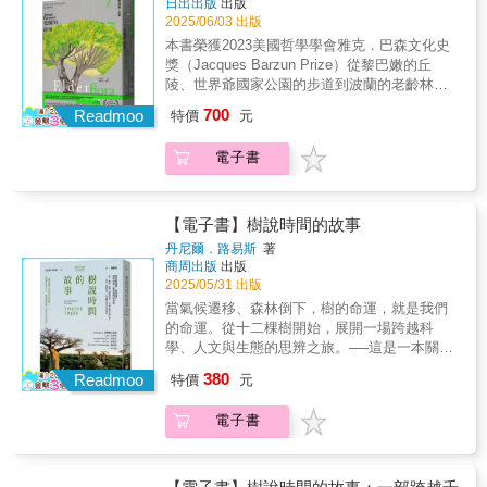
日出出版
出版
不會喊痛、不會哀嚎，當人們驚覺異狀，往往
甜與生存的原始欲望，促成了蘋果的馴化與傳
導航，直達植物觀察地點 掃描實景點位QR
式，從中學習基本、正確的照護觀念，讓「愛
2025/06/03 出版
已是回天乏術。我們小心翼翼檢視每一處枯
播。美國拓荒史上的奇人「強尼蘋果籽」帶著
Code，導航即能帶領您輕鬆到達該植物觀察地
樹」不只是情感的表達，更能轉化為真正守護
本書榮獲2023美國哲學學會雅克．巴森文化史
損，只為尋找那一絲絲生命尚存的跡象⋯⋯阿
一船船蘋果種籽深入原野，透過種子繁殖的育
點。 本書特色 1.最具口碑的東海大學景觀系章
的力量。◎本書內容「救樹，從來不是單一的
獎（Jacques Barzun Prize）從黎巴嫩的丘
里山粉白嬌嫩的染井吉野櫻，褪下輕盈花姿，
苗法，無意中進行了一場巨大的演化實驗，大
錦瑜教授所撰寫，每個物種皆收錄最齊全的植
『動作』，而是一場牽涉環境全貌的修復與對
陵、世界爺國家公園的步道到波蘭的老齡林，
竟罹患難纏「簇葉病」，於同種之間迅速擴
幅度增加蘋果的基因多樣性。那股活力與清教
株，花果葉等辨識特寫照片。另附有相似種辨
話。從枝條的修剪、樹木生理、病蟲害的診
甚至是臺灣阿里山的檜木森林，跨越時間尺
散，扭曲形貌似是病入膏肓的呼救⋯⋯在柳營
徒移民的自我認同貼合，使得蘋果不再只是水
700
識特徵重點表及對照圖片，讓讀者一眼即能辨
Readmoo
斷、菌類學、生態、農藥學、土壤學到外科手
特價
元
度，認識藍色星球上的古老前輩，從過往歷史
佇立一百五十年的老榕，長年成為除草劑下的
果，更是寓言。然而，現代蘋果產業追求一致
識。 2.2025年新版重新命名為《喬木與蔓藤賞
術的運用，每一項環節都息息相關，缺一不
到今日面對的生態危機，為你娓娓道來，人類
沉默犧牲者，讓雜草枯萎的藥劑，亦讓樹木逐
性和簡單的甜味，縮減了蘋果的生命多樣性，
花圖鑑》，視為全新版本。本書不僅照片全部
可。一棵老樹的存活與否，往往牽一髮動全
電子書
與植物共同生存的過往紀錄與未來命運植物早
步走向死亡，老榕的根系被毒素一點一滴浸
也讓蘋果樹更容易受到病蟲害威脅。失去多樣
換新，更增加植物物種，類似植物、變種和園
身；救治的不是樹本身，而是它所處的整個生
於人類存在於地球，而其中壽命極長、毅立不
蝕，根系枯竭後，整棵樹便再無力支撐自己，
性，就是在縮減生命本身。【欲望：美 植
藝品種等，圖文全面更新修訂，細部特寫也大
態。因此，樹木醫的工作，是一個全方位的整
搖的植物──古老又高大的樹木，成為人類心目
逐漸傾圮⋯⋯慈湖老桂花周圍，本精心埋設資
物：鬱金香】人類對美的欲望超越了生物適應
多更新為去背圖片以更清楚辨識植物特徵，是
合技術與經驗體系，更是一場與時間賽跑、與
中神聖之象徵。人類崇敬、使用植物，在流傳
材，期待引導根系生長，卻意外讓積水悶濕本
性，成為推動鬱金香演化的主要力量。花朵原
【電子書】樹說時間的故事
臺灣唯一完整收錄花果葉等的景觀喬木及蔓藤
自然對話的長期旅程。唯有心中懷抱著對土地
千年的神話或宗教經典中，皆可見其蹤影。即
該蓬勃的根系，留下腐爛殘根，樹幹基部嚴重
本是為了吸引動物授粉而演化的媒介，但在人
丹尼爾．路易斯
著
植物圖鑑。
與生命的敬意，才能真正踏上這條不回頭的
使到了近代，我們仍然可從文學甚至大眾娛樂
腐朽，使得曾經芳香撲鼻的老桂花搖搖欲
類的介入下，意義和形態不斷重塑。十七世紀
商周出版
出版
路，成為守護樹木的力量。」——詹鳳春樹木
範疇中看見神聖、被擬人化的樹木，例如托爾
墜⋯⋯台灣擁有得天獨厚的氣候，陽光和雨水
的荷蘭「鬱金香狂熱」這場由花朵引發的非理
2025/05/31 出版
不會喊痛、不會哀嚎，當人們驚覺異狀，往往
金筆下中土世界最古老的生物樹人、宮崎駿動
都不吝給予樹木生命的養分。樹木醫師詹鳳春
性金融投機狂潮，正是人類欲望失控的經典案
當氣候遷移、森林倒下，樹的命運，就是我們
已是回天乏術。我們小心翼翼檢視每一處枯
畫《魔法公主》中的山獸神森林，或是《阿凡
在無數危急的關鍵時刻，奮不顧身投入「救
例。最令人稱奇的是，許多美麗的鬱金香花瓣
的命運。從十二棵樹開始，展開一場跨越科
損，只為尋找那一絲絲生命尚存的跡象⋯⋯阿
達》中的靈魂之樹。環境歷史學家傑瑞德．法
樹」工作。她帶著知識、工具與堅毅，蹲下身
圖案，其實是病毒感染所致。從歷史事件和生
學、人文與生態的思辨之旅。──這是一本關於
里山粉白嬌嫩的染井吉野櫻，褪下輕盈花姿，
莫探訪世界各地的長壽植物，為這些非凡生物
體傾聽每一棵樹的無聲呼救。針對不同樹種和
物角度，鬱金香都成了疾病反而創造出奇特之
樹木、也是關於我們自身的書籍。 ★《衛報》
竟罹患難纏「簇葉病」，於同種之間迅速擴
380
的過往做了最詳盡的紀錄。我們可認識到古老
棲地環境，挖掘那些根腐葉枯之下，許多來自
Readmoo
美的悖論。【欲望：迷醉 植物：大麻】人類
特價
元
2024年「最佳科學與自然書籍」★★《經濟學
散，扭曲形貌似是病入膏肓的呼救⋯⋯在柳營
宗教儀式中對於樹木的崇拜，也得知近代科學
人為的誤判：可能是對種樹的態度過於草率輕
對改變意識狀態的追求，可能源自對知識和靈
人》2024年「最佳書籍」★★《史密森尼雜
佇立一百五十年的老榕，長年成為除草劑下的
開始發展之際，科學家及博物學家如何試圖計
忽，也可能是出於善意，但缺乏對正確知識的
性體驗的深層渴望。從腦神經科學的角度來理
電子書
誌》2024年「最佳科學書籍」★每一次抬頭看
沉默犧牲者，讓雜草枯萎的藥劑，亦讓樹木逐
算出地球及老樹的年齡，還有人類的發展如何
認知，而做出不利樹木生長的決定。像是覆土
解，大麻的作用機制或許就像《美麗新世界》
見的樹影，其實都潛藏著與地球、人類未來息
步走向死亡，老榕的根系被毒素一點一滴浸
扼殺了森林、棲地與生態，再到當前威脅我們
時施工的疏忽、排水未完善規畫，甚至治標不
作者赫胥黎所說的「意識減壓閥」，暫時關閉
息相關的故事。▌樹木──那些站在時間長河中
蝕，根系枯竭後，整棵樹便再無力支撐自己，
生存的氣候變遷議題。懷抱著謙卑之心，法莫
治本地過度混用藥劑，養成植物生長的死土，
短期記憶，讓人們能夠更深刻、更細緻地體驗
的綠色見證者樹木看似靜默，卻承載了時間與