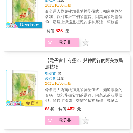
麥浩斯
出版
見小工具即可輕鬆處理。◆ 16 種手作工具介紹
家庭，是台灣近年蕨類研究蓬勃發展的重要力
清潔乾燥方式—水洗／水煮、曝曬／風乾／烘
若為單一類群，其特徵說明將併入上一階層，
2025/10/30 出版
──備妥基礎工具即可入門手作。◆ 40 種手作
量，培養了許多蕨類學者；因為有研究團隊的
烤／冷藏等處理經驗分享，讓拾回的種子都能
且敘述僅限於台灣出現的種類。每個物種均精
五金配件素材介紹──打造與果實種子速配的異
命名是人為萬物加冕的神聖儀式，知道事物的
協助和鼓勵，我才能一路走到今天。我以一個
被妥善收藏，減少長蟲發霉的可能；並透過42
選4至10餘張照片，生態照片全部為我親自拍
質組合。◆ 12 個基礎創作技法示範──學習打
名稱，就能掌握它們的靈魂。阿美族的泛靈信
業餘愛好者的角色，將30年來調查的1,400多條
件果實種子作品實作教學（含全新增訂12
攝，以圖說呈現主要辨識特徵，並依根莖、葉
磨、切割、雕刻技巧，上手之後用途廣泛。◆
仰，發展出深遠且複雜的多神系譜，萬物皆有
步道名錄、記錄的物種資訊與拍攝的25萬張蕨
款），讓大家都能親手完成美麗飾品與家飾。
Readmoo
片、毛被、孢子囊群、生育環境與相似種比較
10 個基礎設計概念分享──掌握讓作品兼具實用
靈，大自然的神靈掌控世間禍福。對神話和宗
類影像整理於本書。全書採用PPG I後續修訂的
一起展開屬於你的「果實種子再生計畫」吧！
525
的順序排列。本書附有平面分布圖與海拔高度
特價
元
價值及設計感的關鍵。▎適用對象✓ 果實與種
教的情感來說，自然是一個巨大的社會──由眾
分類系統，共收錄 40 科、31 亞科、154 屬，
▎本書特色◆ 154 種 x 257 張果實種子原寸圖
圖，皆根據我建立的1,400條步道名錄資料輸
子愛好者──對果實種子充滿好奇，想知道哪裡
多生命組成的社會。對阿美族而言，植物由神
涵蓋 964 種蕨類植物（含 851種與 113未定
鑑──精準呈現果實種子的真實尺寸與細節特
出：平面分布定點取步道起終點的中間位置；
電子書
可以撿拾、哪些種類適合收藏觀賞或創作。✓
靈創化並受到不同的神明呵護，例如檳榔是
種）。其中部分未定種可能為台灣新紀錄，仍
徵。◆ 30 款經典原創＋12 款全新創作──從簡
海拔高度則以最低點與最高點的平均值表示。
收藏保存新手──撿到果實種子想要保存，有些
Ripa'（檳榔神）踩踏的梯子，荖葉是 Miri（荖
待日後研究者進一步釐清。本書分為兩冊：從
約日常飾品到立體裝置的詳細教學，展現果實
這些定點僅供概略參考，仍需後續研究者補充
放著卻裂開了、甚至發霉、長蟲，不知該如何
葉神）的耳朵等，不同的神靈有不同的職掌和
石松類至烏毛蕨科共28科為一冊；蹄蓋蕨科至
種子的創作廣度與應用潛力。◆ 90 個舉一反三
更精確的紀錄。本書得以完成，仰賴眾多前輩
處理。✓ 自然系手作愛好者──想嘗試用果實種
能力，甚至各類植物各有專屬神靈，負責其生
【電子書】有靈2：與神同行的阿美族民
水龍骨科的 12科為一冊。學名依最新《台灣蕨
的延伸應用──激盪更多果實種子的創作想像。
累積的知識與指引。若書中仍有闕漏與錯誤，
子創作，但不確定該準備哪些工具材料，也不
長與豐收。植物是物質的存在，更是文化與精
類名錄》（TPG 2019、2025）為主；屬下物種
族植物
◆ 18 種採集清潔保養工具介紹──使用家用常
敬請讀者不吝指正。謹以此書獻給生命中的重
知道怎麼開始。✓ 進階創作者與設計工作者──
神、信仰的具象。在傳統社會中，語詞的力量
依英文字母排序，並與編號及檢索表相互對
見小工具即可輕鬆處理。◆ 16 種手作工具介紹
鄭漢文
著
要摯友──牟善傑博士。
已具備基礎技法，想挑戰更具設計感的飾品與
來自於神聖化的命名，命名則讓天地神人透過
應。為提升閱讀的清晰度與準確性，分類階層
──備妥基礎工具即可入門手作。◆ 40 種手作
麥浩斯
出版
複合媒材搭配。✓ 自然教育、工藝課程推廣者
植物，以「誰」（who）的姿態現身，而不是以
若為單一類群，其特徵說明將併入上一階層，
五金配件素材介紹──打造與果實種子速配的異
2025/10/30 出版
──透過手作活動讓學員、孩子以拾獲素材轉化
「什麼」（what）的形態呈現給自己。「誰」
且敘述僅限於台灣出現的種類。每個物種均精
質組合。◆ 12 個基礎創作技法示範──學習打
命名是人為萬物加冕的神聖儀式，知道事物的
為再生創作，實踐環保與永續理念。＜作者序
與「什麼」相比，更能根本性顯現出阿美族人
選4至10餘張照片，生態照片全部為我親自拍
磨、切割、雕刻技巧，上手之後用途廣泛。◆
名稱，就能掌握它們的靈魂。阿美族的泛靈信
＞怎麼開始的？小時候第一次去了嚮往已久的
看待世界的整體性。全書以名字貫穿各個章
攝，以圖說呈現主要辨識特徵，並依根莖、葉
10 個基礎設計概念分享──掌握讓作品兼具實用
仰，發展出深遠且複雜的多神系譜，萬物皆有
海邊玩，結果在沙灘上找貝殼花的時間，比看
節。命名是對植物的標記，也是對其靈魂的召
金石堂
片、毛被、孢子囊群、生育環境與相似種比較
價值及設計感的關鍵。▎適用對象✓ 果實與種
靈，大自然的神靈掌控世間禍福。對神話和宗
海的時間多好多 ⋯⋯高中時看著地圖尋找傳說
喚。理解它們的名字，也就理解其自然形態，
462
的順序排列。本書附有平面分布圖與海拔高度
88
折
特價
元
子愛好者──對果實種子充滿好奇，想知道哪裡
教的情感來說，自然是一個巨大的社會──由眾
中有孔雀豆樹的學校，第一次撿到相思豆，那
以及植物如何深植於阿美族的信仰、祭儀、社
圖，皆根據我建立的1,400條步道名錄資料輸
可以撿拾、哪些種類適合收藏觀賞或創作。✓
多生命組成的社會。對阿美族而言，植物由神
種興奮的心情還記憶猶新 ⋯⋯每次收集或購買
會結構與日常生活。 一旦植物的名字被遺忘，
出：平面分布定點取步道起終點的中間位置；
電子書
收藏保存新手──撿到果實種子想要保存，有些
靈創化並受到不同的神明呵護，例如檳榔是
材料總是相信「總有一天用得到」⋯⋯長大後
其靈魂便難以再與人產生共鳴。當植物的命名
海拔高度則以最低點與最高點的平均值表示。
放著卻裂開了、甚至發霉、長蟲，不知該如何
Ripa'（檳榔神）踩踏的梯子，荖葉是 Miri（荖
才知道這是所謂的收集癖。從學生時期就喜歡
被我們了解時，名字一如靈魂，已然融入了人
這些定點僅供概略參考，仍需後續研究者補充
處理。✓ 自然系手作愛好者──想嘗試用果實種
葉神）的耳朵等，不同的神靈有不同的職掌和