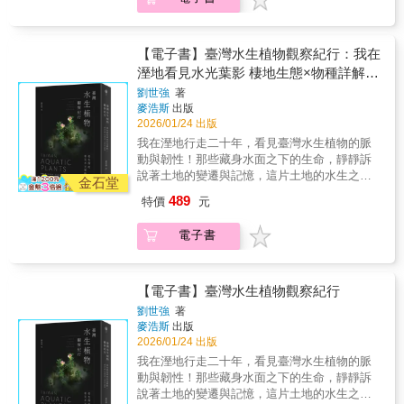
500種新品種；同時，為了追求更加美麗的花形
產如何讓它們對環境做出反應。看完《植物的
它們向我們展示了如何融入自然的網絡之中，
育中心助理教授黃瀚嶢｜生態作家PanSci 泛科
與花色，人們也不斷培育出各式各樣的雜交品
感官世界》，你會以一種全新的眼光看待植
並且繁榮茁壯。樹根會藉由土壤傳送出化學訊
學＿＿＿＿＿＿＿聯合推薦（依姓氏筆劃序排
種。加上近年活用DNA資訊的分類學蓬勃發
物。──葛洛莉雅．科魯齊（Gloria M.
息，與鄰近的蕈類與細菌溝通。小樹枝擁有對
列）★國際推薦《植物的感官世界》生動、雄
展，許多屬被合併、獨立或是轉移，使得蘭花
【電子書】臺灣水生植物觀察紀行：我在
Coruzzi），紐約大學基因體與系統生物學中心
光線、重量、熱度以及礦物質的記憶。葉子裡
辯，又具有科學準確性，淺近易讀。如果你對
的分類也發生了重大變化。本書從世界各地的
溼地看見水光葉影 棲地生態×物種詳解×
教授 書中生動而優美的論述，把植物學和人類
的植物細胞會釋放出飄散於空氣中的氣味引來
地球生命感到好奇，且正在尋覓一本讓你印象
蘭花中精選出622種品種，包括野生種、人工雜
生物學連結在一起。以深入淺出而令人生物學
愛吃毛毛蟲的昆蟲。哈思克特別關注來自樹木
尋訪路線推薦
劉世強
著
深刻、介紹數百年來由細心的科學實驗所證實
交種與近年備受矚目的基改植物，透過最新研
家丹尼爾．查莫維茨說，就像我們所知的那
或包圍樹木的聲音；每種聲音都訴說著樹木與
麥浩斯
出版
的植物生命之書，那麼，我把這本令人欲罷不
究成果的資訊搭配在原生地拍攝的豐富照片，
樣，植物雖然沒有大腦，沒有眼睛，也缺乏感
其他生物間動人的故事。各界推薦（依姓氏筆
2026/01/24 出版
能的書推薦給你。──史蒂芬．霍普（Stephen
以及精美典雅的植物藝術畫編纂而成，除了可
覺，但是它們有初級的「意識」。在這本重構
畫序）丁宗蘇／國立臺灣大學森林環境暨資源
我在溼地行走二十年，看見臺灣水生植物的脈
D. Hopper），英國皇家植物園邱園主任正如查
以了解和欣賞蘭花的各種姿態與特徵，有關發
植物形象的出色作品中，他藉由大量的研究，
學系教授李香秀／《黑熊森林》導演李偉文／
動與韌性！那些藏身水面之下的生命，靜靜訴
莫維茨的開創性研究揭露了植物與動物界間的
現該品種時的軼聞趣事、歷史傳說、深入知識
展現了植物這種意識的程度和類型。──《自
作家、牙醫師何穎怡／前商周出版選書顧問金
說著土地的變遷與記憶，這片土地的水生之
連結，在本書中，他的洞察也超越了植物世界
等等，則會透過「蘭花冷知識」的小專欄加以
金石堂
然》期刊 讀者會接觸到迷人的科學，足以讓自
恒鑣／生態學家范欽慧／《搶救寂靜》作者張
美，等著您走近、凝視與感受。多數時候，我
的界限。這本書寓教於樂、充滿美妙的例子，
補充說明，可說是一本從初次踏入蘭花世界的
489
特價
元
己相信植物一直都在鼓舞我們，讓我們驚奇。
東君／科普作家番紅花／作家黃仕傑／自然生
們只是從水邊走過，卻很少真正看見水面之下
強調植物和動物共有的基因組遺產如何讓它們
入門者，到深入鑽研的愛好者都能樂在其中的
就像瓊妮．蜜雪兒唱的，現在是「讓我們回到
態觀察者黃美秀／國立屏東科技大學野生動物
的世界。那些隨著流水輕輕擺盪、貼近泥底生
對環境做出反應。看完《植物的感官世界》，
實用圖鑑。‖蘭花冷知識1：以顏值取勝的蘭
花園中」、近距離觀察植物的時候了。──比
電子書
保育研究所教授黃貞祥／國立清華大學生命科
長的水生植物，總在無聲中完成它們的一生，
你會以一種全新的眼光看待植物。──葛洛莉
花，竟然也有吸血鬼與美猴王？‖小龍蘭屬的屬
爾．洛斯，《華爾街日報》 大開眼界的方式，
學暨醫學院副教授蔡康永／作家各界好評：閱
也默默承受著環境變遷所留下的痕跡。二十年
雅．科魯齊（Gloria M. Coruzzi），紐約大學基
名雖為「小龍」之意，最大的特徵卻在於其奇
清晰表達他對植物的研究發現。這些文字讓複
讀此書是一種享受，它召喚出我在森林時的美
的溼地行走，讓我學會彎下身、放慢腳步。一
因體與系統生物學中心教授書中生動而優美的
特的花形，主要是取自在恐怖小說《德古拉》
雜的科學變得易於理解，而且細思起來趣味盎
好記憶，也滋養了我許多與樹相關的生命歷史
次次蹲伏在水邊，記錄某個族群的出現與消
【電子書】臺灣水生植物觀察紀行
論述，把植物學和人類生物學連結在一起。以
中登場的德古拉伯爵。此屬的許多品種都會綻
然。──卡蘿．哈加斯（Carol Haggas），《書
與生物網絡等知識。它也提點了我，森林世界
失，我逐漸明白，水生植物正是一片土地是否
深入淺出而令人生物學家丹尼爾．查莫維茨
放氛圍詭異的花朵，顏色與花形令人聯想到蝙
劉世強
著
單》 作者把人類的感覺與植物適應周邊環境的
的生命處處，且無所不在。我更喜歡本書對聲
仍能呼吸的重要線索，它們往往比人類更早感
說，就像我們所知的那樣，植物雖然沒有大
麥浩斯
出版
蝠，因而與吸血鬼德古拉的形象連結起來。也
能力相互比較，引人入勝而條理分明地向我們
音的描繪，下回置身森林時，我要好好豎起耳
知水質的改變、土地的擾動與氣候的轉折。這
腦，沒有眼睛，也缺乏感覺，但是它們有初級
2026/01/24 出版
有些品種會開出形似猴臉的滑稽花朵，因此又
解釋，雖然植物不能從一個地點移動到另一個
朵聆聽。——《黑熊森林》導演 李香秀《樹之
本書，想邀請您從認識水生植物開始，讀懂它
的「意識」。在這本重構植物形象的出色作品
稱作猴子蘭花。以前被歸為尾萼蘭屬，但因為
我在溼地行走二十年，看見臺灣水生植物的脈
地點，卻仍可以存活下來。這本扣人心弦的書
歌》透過記錄樹的世界，揭露萬物實處於一個
們如何在不同環境中生存、遷移與復甦。當我
中，他藉由大量的研究，展現了植物這種意識
是別具特色的分類群，於1978年獨立為小龍蘭
動與韌性！那些藏身水面之下的生命，靜靜訴
以植物生物學的新研究為依據，讓我們可以對
瞬息浮動的關係網絡，真正的知識其實是明白
們開始看見水下的風景，理解水生植物的語
的程度和類型。──《自然》期刊讀者會接觸到
屬。‖蘭花冷知識2：蘭花其實是植物界最會設
說著土地的變遷與記憶，這片土地的水生之
「植物有意識」這件事有所了解。──《科克斯
「關係」。《樹之歌》也講大千世界裡的各種
言，或許也能重新認識臺灣溼地的價值，以及