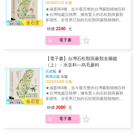
逐一觀察……世強從最初的好奇逐漸發展為穩
查、拍照及採集，進入深山老林，山巔水媚，
筆，介紹了和人類感覺相對應的植物感覺，以
地，也有越過季節變換後奇蹟般復甦的族群。
2026/01/10 出版
人》作者
聆聽大自然的心跳，並發現其中所蘊含的詩
定而持久的熱愛，他將這份熱情轉化為更具系
只為記錄台灣石松類與蕨類的傳奇寶庫，每一
及植物的記憶和定向方式。當你意識到植物知
這些故事串起我與臺灣溼地的個人情感，更是
★涵蓋964種，迄今最完整的台灣蕨類植物百科
歌。──《樹的秘密生命》作者 彼得・渥雷本大
統性的研究能量。這本書集結了多年累積的豐
幅影像、每一筆分布圖，新紀錄或新種的發
道得如此多，在咬食它們之前，也許你會先仔
一段段不願被輕易遺忘的野地記錄。Part 4 水
★台灣地處亞熱帶，擁有驚人的石松類與蕨類
衛．喬治．哈思克是一位優秀的作家。他對大
厚底蘊，一篇篇讀來，彷彿與他共同經歷了那
現，都訴說著數十年的軌跡。本書不僅是一本
細考慮一下。──漢娜．霍姆斯（Hannah
澤畔的邀請—出發去拜訪水草如果您已躍躍欲
多樣性。全世界已知的石松類與蕨類植物約一
自然的觀察非常敏銳。《樹之歌》既富抒情色
些跋山涉水的旅程，見證了這塊土地上水生植
植物圖鑑，更是一封寫給島嶼自然多樣性與生
金石堂
Holmes），《怪癖》、《郊外旅行》作者這是
試，我也整理了十個安全、容易抵達的觀察
萬兩千餘種，相較於歐洲約175種，北美約441
彩，又具教育性，字裡行間洋溢著美感，但也
物的美麗與哀愁。—— 曾彥學 農業部林業試驗
態韌性的情書。【審訂】農業部林業試驗所前
一本迷人的著作，以簡單易懂的方式探討了植
2240
特價
元
點，作為您踏入野地的第一站，親身展開一場
種，小小的台灣卻有超過900多種，其中約三分
帶著一股惆悵。──《第六次大滅絕》作者 伊莉
所 所長／中興大學森林學系 教授鐵漢柔情—如
植物園組組長 邱文良【推薦】國立臺灣師範大
物與動物間共有的特性，這些共通點比大多數
觀察與體會並重的旅程。✦ 30 篇第一線田野踏
之一為稀有或特有物種。從海岸林到高山冰河
莎白．寇伯特在《樹之歌》中，哈思克提出了
水草般柔軟的心很難想像眼前這位外表粗獷的
學生命科學系名譽教授 王震哲《台灣原生蘭生
人以為的還多。對素食主義者來說，知道植物
電子書
查故事，結合科普、敘事與自然觀察。✦ 將近
遺跡地帶，複雜的地形與垂直氣候梯度，使這
「生態美學」的概念，教導我們如何發現蘊含
男子，在對待水生植物、人與土地時卻有著一
態觀察圖鑑》作者 余勝焜農業部林業試驗所所
在被採摘時不會感受到人類那種疼痛或折磨，
500張棲地實況影像，記錄臺灣溼地稍縱即逝的
座島嶼成為全球石松類與蕨類植物密度極高的
在萬物的連結中的美感……在他眼中，樹木是
顆像水草般柔軟而細膩的心。他用雙腳鍥而不
長 曾彥學（依姓氏筆畫排序）【自序】我出生
可能會感到寬慰。然而，看完本書，我們卻會
水域之美。✦ 10條入門級觀察路線，這個週末
地區。然而，棲地破壞與過度採集威脅著這些
「大自然中最偉大的連結者」。它們象徵著此
捨地尋覓水生植物，總在我們不曾踏足的地方
在新北市雙溪的農村，家中十個兄弟姊妹中排
想對自己養的水仙花道歉，因為我們曾多次讓
就出發！＝＝＝讚譽推薦＝＝＝歲月深耕—為
珍貴的資源。隨著開發壓力與園藝、藥用需求
書意義非凡的主題──生命即關係……這是一種
【電子書】台灣石松類與蕨類全圖鑑
發現它們的蹤跡，用汗水、用熱情記錄每一次
行第九，因此在網路上以「九妹」自稱。小學
自己的影子擋住它們的陽光。──瑪麗．格里
消逝的溼地留下見證天未亮便出發，沿著濕滑
擴大，不少具觀賞價值或藥效的種類正快速消
將生命視為共同體的概念，我們在其中可以找
（上）：水韭科—烏毛蕨科
的相遇。世強的書寫，也是我們面對臺灣未來
畢業後便離鄉至台北工作，直到多年後才再度
賓、約翰．格里賓（Mary Gribbin, John
的圳溝記錄植物分布，在霧氣瀰漫的河漫灘邊
失。許多珍稀蕨類仍暴露在不受控制的風險
到救贖。──《大西洋雜誌》作家 艾德．楊
生態環境的一面明鏡。—— 李松柏 《臺灣水
拾起書本，以半工半讀的方式完成空中商專的
Gribbin），《花卉獵人》作者
呂碧鳳
著
逐一觀察……世強從最初的好奇逐漸發展為穩
中，岌岌可危，亟需保育。作者以近30年的調
（Ed Yong）哈思克這部有關生態研究的作品優
生植物圖鑑》作者與時間賽跑的溼地記錄者水
學業。1996年，我因緣際會加入主婦聯盟自然
商周出版
出版
定而持久的熱愛，他將這份熱情轉化為更具系
查、拍照及採集，進入深山老林，山巔水媚，
雅而細膩，其中描述了全球十二種樹木從古至
生植物是臺灣溼地生態的靈魂，卻也是最容易
步道擔任綠人（解說員），並參與芝山岩文化
2026/01/08 出版
統性的研究能量。這本書集結了多年累積的豐
只為記錄台灣石松類與蕨類的傳奇寶庫，每一
今的命運……讓我們得以進入生命共同體內
被忽視的一群。面對棲地破碎化與外來種挑
史跡公園的調查工作，那段時間是我初次接觸
★涵蓋964種，迄今最完整的台灣蕨類植物百科
厚底蘊，一篇篇讀來，彷彿與他共同經歷了那
幅影像、每一筆分布圖，新紀錄或新種的發
部，進行一趟精彩萬分的旅程。──《自然》期
戰，世強選擇了一條最艱辛的路：親身走入野
蕨類。當時只是跟著前輩「看一種、學一
★台灣地處亞熱帶，擁有驚人的石松類與蕨類
些跋山涉水的旅程，見證了這塊土地上水生植
現，都訴說著數十年的軌跡。本書不僅是一本
刊《樹之歌》就像《森林祕境》一般，既是深
地，用鏡頭與時間賽跑。翻開這本書，每一張
種」，並未系統性學習，即使已經認得200多種
多樣性。全世界已知的石松類與蕨類植物約一
物的美麗與哀愁。—— 曾彥學 農業部林業試驗
植物圖鑑，更是一封寫給島嶼自然多樣性與生
金石堂
入的科學著述，也具有濃厚的抒情色彩與豐富
驚艷的棲地照片背後，都是作者多年來深入荒
蕨類，仍不知道什麼是「檢索表」。回想起
萬兩千餘種，相較於歐洲約175種，北美約441
所 所長／中興大學森林學系 教授鐵漢柔情—如
態韌性的情書。【審訂】農業部林業試驗所前
的想像力……哈思克意圖探索大自然萬物跨越
2080
特價
元
野、細心觀察的結晶。許多植物在現今的環境
來，那是一段既困難又有趣的歷程。或許是自
種，小小的台灣卻有超過900多種，其中約三分
水草般柔軟的心很難想像眼前這位外表粗獷的
植物園組組長 邱文良【推薦】國立臺灣師範大
時空的連結，並觀察人類是否能與其他物種共
中已難得一見，世強卻能以其專業的堅持，留
幼生長在四面環山的鄉間，植物無所不在，耳
之一為稀有或特有物種。從海岸林到高山冰河
男子，在對待水生植物、人與土地時卻有著一
學生命科學系名譽教授 王震哲《台灣原生蘭生
創更有智慧、更豐饒、更具適應力和創造力的
下這些極具價值的歷史紀錄。透過他引人入勝
電子書
濡目染之下，培養出對植物的高度敏感，讓我
遺跡地帶，複雜的地形與垂直氣候梯度，使這
顆像水草般柔軟而細膩的心。他用雙腳鍥而不
態觀察圖鑑》作者 余勝焜農業部林業試驗所所
生命網絡。──英國《衛報》如果你想前往陌生
的文字，彷彿能親臨現場，感受那份對自然的
能很快進入狀況並持續累積知識。1997年，我
座島嶼成為全球石松類與蕨類植物密度極高的
捨地尋覓水生植物，總在我們不曾踏足的地方
長 曾彥學（依姓氏筆畫排序）【自序】我出生
地域，深入了解一棵樹所能產生的影響，這本
深情告白。這份珍貴的生態記錄，提醒著我們
有幸成為陽明山國家公園的解說志工。10年
地區。然而，棲地破壞與過度採集威脅著這些
發現它們的蹤跡，用汗水、用熱情記錄每一次
在新北市雙溪的農村，家中十個兄弟姊妹中排
書將是你的絕佳讀物。──《美國森林》雜誌