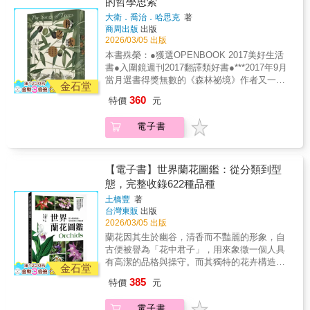
的哲學思索
為線索，逐一對照植物如何在沒有大腦與神經
敵的方式，是「借刀殺人」？● 菟絲子也懂
系統下，完成同樣複雜而精密的訊息處理。讀
大衛．喬治．哈思克
著
吃，喜歡番茄、不愛小麥？● 乾旱來襲，豌豆
商周出版
出版
者將為此感到驚奇：植物與人類在基因與演化
會向鄰里「通風報信」？● 植物「喜歡古典樂
2026/03/05 出版
層面上的距離，遠比我們以為的更近。看過這
更勝搖滾」是事實，還是人類的腦補與投射？●
本書，你不會再對路上的一草一木視而不見。
本書殊榮：●獲選OPENBOOK 2017美好生活
植物修枝長更好，背後原理是植物對創傷的長
當你漫步在公園， 感受著花草樹木的芳香與療
書●入圍鏡週刊2017翻譯類好書●***2017年9月
期記憶？▍我們以為植物沒有記憶，不能感覺
癒， 它們也正感知著你。 摸摸櫟樹的葉子吧，
當月選書得獎無數的《森林祕境》作者又一動
疼痛與愛意。▍其實它們始終聽著、嗅著、感
金石堂
它不會記得你， 但它會記得自己曾被撫觸過。
人新作樹的詩人哈思克，再次以精微細膩的文
知著世界，▍時時刻刻在給予回應。植物遺傳
360
特價
元
而你也會記得它。 ★名人推薦 一隅有花 王亦
字，勾勒出由樹所延伸的生命網絡——與風沙
學家查莫維茨博士以嚴謹的植物生物學研究為
瑀｜花藝師 胖胖樹 王瑞閔｜金鼎獎科普作家
海婆娑共舞的菜棕、即便倒下卻依舊滋養著萬
基礎，帶領讀者重新理解：「植物確實具有感
電子書
這位太太愛植物 Kim｜「這位太太愛植物」IG
物的綠梣樹、注入紙神川上御前精魂的三椏和
覺。」它們能感知光的方向與顏色，辨認競爭
版主 黃盛璘｜園藝治療師 葉綠舒｜慈濟大學通
紙、人行道上串連起陌生人們的豆梨、無畏戰
者與化學威脅，回應風、觸碰與溫度變化，甚
識教育中心助理教授 黃瀚嶢｜生態作家
火乾旱仍舊繁茂生長的橄欖樹……無不訴說著
至有長、短期記憶。本書以人類熟悉的五感為
PanSci 泛科學 ＿＿＿＿＿＿＿聯合推薦（依
樹與天地萬物間的動人故事。有別於前作專注
【電子書】世界蘭花圖鑑：從分類到型
線索，逐一對照植物如何在沒有大腦與神經系
姓氏筆劃序排列） ★國際推薦 《植物的感官世
於描述方寸之地中的林間生態，哈思克反覆造
態，完整收錄622種品種
統下，完成同樣複雜而精密的訊息處理。讀者
界》生動、雄辯，又具有科學準確性，淺近易
訪了位在世界各地的幾種樹木，去傾聽、凝視
將為此感到驚奇：植物與人類在基因與演化層
土橋豐
著
讀。如果你對地球生命感到好奇，且正在尋覓
與探索每種樹木與蕈類、細菌群、與其共生或
面上的距離，遠比我們以為的更近。看過這本
台灣東販
出版
一本讓你印象深刻、介紹數百年來由細心的科
將之毀滅的動物，以及其他樹木之間的連結，
書，你不會再對路上的一草一木視而不見。當
2026/03/05 出版
學實驗所證實的植物生命之書，那麼，我把這
並展現人樹間千絲萬縷的關係。像是安大略省
你漫步在公園，感受著花草樹木的芳香與療
蘭花因其生於幽谷，清香而不豔麗的形象，自
本令人欲罷不能的書推薦給你。──史蒂芬．霍
的膠冷杉以及亞馬遜的吉貝樹，儘管生長於看
癒，它們也正感知著你。摸摸櫟樹的葉子吧，
古便被譽為「花中君子」，用來象徵一個人具
普（Stephen D. Hopper），英國皇家植物園邱
似天然之地，卻深受工業發展與氣候變遷的影
它不會記得你，但它會記得自己曾被撫觸過。
有高潔的品格與操守。而其獨特的花卉構造、
園主任 正如查莫維茨的開創性研究揭露了植物
響。哈思克也透過了那些生長在看似毫無自然
金石堂
而你也會記得它。★名人推薦一隅有花 王亦瑀
豐富的型態與色彩，以及多樣化的生長習性，
與動物界間的連結，在本書中，他的洞察也超
氣息之地的樹木，如曼哈頓人行道上的豆梨、
385
特價
元
｜花藝師胖胖樹 王瑞閔｜金鼎獎科普作家這位
也贏得許多愛花人士的青睞。據說蘭花光是野
越了植物世界的界限。這本書寓教於樂、充滿
耶路撒冷的橄欖樹，說明了自然其實無所不
太太愛植物 Kim｜「這位太太愛植物」IG版主
生種就多達約26,000種，至今每年仍會公布約
美妙的例子，強調植物和動物共有的基因組遺
在。哈思克說，樹有許多值得我們學習之處；
電子書
黃盛璘｜園藝治療師葉綠舒｜慈濟大學通識教