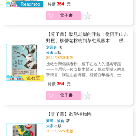
官邸楓香夫妻、慈湖老桂花⋯⋯遍布台灣的老
類。三大類群是依據孢子體的特徵而分類，目
364
德國演化生物學家約瑟夫‧萊希霍夫走遍亞馬遜
Readmoo
特價
元
書，更加關心留意周遭被我們忽略或丟棄的大
樹病木，拖著垂危枝條發出無聲吶喊；當樹木
前並未發現介於兩者之間的過渡性類群。孢子
流域、中南美洲、東南亞、非洲等地，結合研
自然寶石，體驗撿拾×手作的樂趣。
醫生——詹鳳春踏查全台，拆解文明對樹木的
體也是科和屬的概念上最重要的特徵。野外觀
究與個人田野經驗，介紹各大熱帶雨林之形
電子書
忽視與破壞， 她記錄下一則又一則「救樹」過
察時，尋找孢子體是很重要的一點。◎苔蘚植
成、多樣生命、環境特徵與限制，除了豐富的
程，也見證民眾的愛與不捨⋯⋯本書透過科
物的生活史關於苔蘚植物，特別需著墨的特徵
動植物知識、眾多細部差異的論述，更從原住
學、汗水與信念，勾勒出人與自然的深深牽
就是其生活史。一般植物有2個世代：染色體為
民傳說及殖民史說明各區域的雨林開發背景，
絆；她守住的不只是老樹，更是我們對這片土
單倍體世代的配子體，以及受精後形成的雙倍
【電子書】聽見老樹的呼救：從阿里山吉
並比較各地雨林之同異。萊希霍夫更從雨林遭
地的連結與承諾。鈴木和夫（東京大學名譽教
體世代的孢子體。[何謂配子體] 配子體為生殖
野櫻、柳營老榕樹到草屯鳳凰木⋯⋯橫跨
受破壞的時空背景，分析破壞背後的困境、政
授）跨海祝福！蔡惠卿（中華民國自然生態保
器官，產生藏卵器和藏精器，受精後會形成
全台的「搶救老樹」紀實，走進傷病現
治角力與商業利益。並以哥斯大黎加、巴西與
詹鳳春
著
育協會前祕書長）專文作序張岱（農業部林業
胚，發育成孢子體。孢子體無法獨立生長，而
麥田
出版
祕魯等地成功保存雨林案例，分析雨林保存的
場，重啟人與自然的生命對話
及自然保育署副署長）張光正（中原大學董事
是緊貼在配子體的上方，長出孢子囊（苔蘚植
2025/08/30 出版
可能性與做法。本書更結合了名插畫家約翰‧布
長）陳聖義（農業部農田水利署七星管理處處
物中稱為孢蒴），並在裡面產生減數分裂，形
蘭德史岱特充滿細節的手繪圖，讓人宛如身歷
搶救台灣傷病老樹，種下在地人的溫柔守護
長）曾寶儀（主持人）吳志靖（社團法人嘉義
成孢子。孢子發芽後，便會長出配子體（原絲
其境，對雨林的認識更全面多元，也更貼近現
——台灣第一位女樹木醫師，獻給愛樹人的真
縣阿里山生態旅遊協會理事長）劉淑惠（社團
體）。[散播精子的方法] 苔蘚植物的精子是所
實。熱帶雨林不是那種面積縮減了還能再彌補
摯情書！阿里山吉野櫻、柳營百年榕樹、士林
法人嘉義縣阿里山生態旅遊協會常務理事）
金石堂
謂的水媒花（花粉依靠水傳播進行授粉的
回來的森林。人造的多樣性與美景，一旦摧毀
官邸楓香夫妻、慈湖老桂花⋯⋯遍布台灣的老
——誠摯推薦「得知您出版了一本可謂代表樹
花），帶有鞭毛，能在水中游動到藏卵器。也
364
特價
元
還能被復原，但自然的豐富多樣與美麗卻不
樹病木，拖著垂危枝條發出無聲吶喊；當樹木
木醫療最前線的著作，實在令人欽佩，謹此致
有很多種類是以精子細胞的形式釋放，當精細
行。我們的所作所為，是不可逆的。人類在本
醫生——詹鳳春踏查全台，拆解文明對樹木的
上誠摯的祝賀。身為台灣唯一的女性樹木醫，
胞接觸到水面時，細胞膜會破裂，精子便會游
電子書
質上並非雨林生物，而雨林對人類來說也不是
忽視與破壞， 她記錄下一則又一則「救樹」過
您將自己多年來在台灣推動樹木與巨樹保全的
出來。[關於無性芽] 在苔蘚植物中，有許多種
豐饒的伊甸園，供我們予取予求。充分認識這
程，也見證民眾的愛與不捨⋯⋯本書透過科
經驗彙整成書，成就了這部極具價值的作
類會產生稱為無性芽的繁殖體（P.11）。透過
點，才能理解人類至今對它的利用出現那些問
學、汗水與信念，勾勒出人與自然的深深牽
品。」——鈴木和夫（東京大學名譽教授）
無性芽繁殖的方式大致分成「發芽後發育成原
題及後果，在熱帶雨林的壯闊美麗與豐富多樣
絆；她守住的不只是老樹，更是我們對這片土
【電子書】欲望植物園
「維護腳下的這一塊地，是我們每一個人的責
絲體」和「直接發育成植株」這2類。
性永遠從地球上消失之前，停止這樣的毀滅。
地的連結與承諾。鈴木和夫（東京大學名譽教
任，『plus one,plus you』，盡一己之力；相
麥可．波倫
著
【本書特色】◎作者研究經驗豐富，足跡遍及
授）跨海祝福！蔡惠卿（中華民國自然生態保
大家
出版
信守護台灣的樹，不再只是鳳春老師對日本東
各大洲，例證取材豐富、來源多元，個人經驗
育協會前祕書長）專文作序張岱（農業部林業
2025/06/25 出版
京大學教授的承諾，也可以是我們每一個人的
更使其描述生動、引人入勝。◎知識廣博觀點
及自然保育署副署長）張光正（中原大學董事