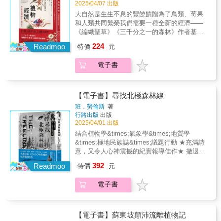
的獨特生物屬性，探討她們背後的故事，筆觸
讓我們透過樹木，重新思索人與自然的關
———《Garden Answers》❁❉✤妝花∣人們對
2025/04/07 出版
人。她精心拍攝了書中每一種生物的照片，表
最壞的想像。本書帶我們身臨其境，遊遍黎巴
繁複，即使迄今生態科學家已經發展出相當先
樹梢》最吸引人之處。這本生態寫作除了帶領
掠過原住民文化傳統、早期歐洲移民生活、十
係。」──楊智凱（國立屏東科技大學森林系助
於圖像的解讀會隨時間而改變，但植物插畫作
達出澳洲大自然獨特動人的美感。 《出生時，
大自然是生生不息的豐饒饋贈為了鳥類、莓果
嫩的丘陵、世界爺國家公園的步道到波蘭的老
進的樹木探測儀器和技術，仍有許多難解的神
我們體會攀樹活動的專業冒險，永翔更像是親
九世紀植物學家的經歷，以及現代人面臨的氣
理教授）「本書充滿詩意與美感……融合了個
為一種準確觀察和記錄而來的資料，可以是永
為她種下一棵大澤米》是一封寫給生命的情
和人類共同繁榮我們需要一種全新的經濟——
齡林，要我們追尋一個更美好的世界，這不只
祕環節。《樹說時間的故事》跨越各洲，藉著
切的友人，深入淺出地為我們導覽神祕的樹冠
候變化危機。 本書分為「花草篇」與「動物
人經歷與對自然保育的呼籲。作者筆下的十二
存不朽的科學紀錄。然而，植物插畫演進歷程
書，鼓勵我們在世俗紛擾中，依舊心懷熱望，
《編織聖草》《三千分之一的森林》作者基默
是為了樹木，也為了我們自己。」──白令海峽
12 種具代表性的樹木，從如何取芯、收集古老
生態系，以及巨木們面臨的環境威脅與保育挑
篇」，透過蒂羅花的傲然綻放、叢林火雞的野
種樹木包括巨型紅杉、刺果松與烏木……說真
與科學觀念之間的互動豐富、複雜且微妙。藝
珍惜生命中的每一場盛開與暗湧。這不僅是一
爾送給世界的禮物《紐約時報》排名第一暢銷
的輓歌》（Floating Coast）作者芭絲榭芭．德
木片伊始，探測樹齡，剖析蟲吻火痕，試圖解
戰。──游旨价／《通往世界的植物》《橫斷臺
224
性姿態、灰頭果蝠的夜行祕密，揭示自然界的
Readmoo
的，誰不愛樹呢？尤其是聖誕節的時候。」
特價
元
術家和科學家的工作都會受到當下時空環境所
本關於花鳥動物的散文集，更是一場觸動心靈
書《編織聖草》、榮獲美國國家人文獎章作者
穆思（Bathsheba Demuth）「藉著長壽樹種和
開生態上的種種疑問。而每棵樹都記錄了數百
灣》作者永翔的故事始終與樹冠層緊密相連。
頑強與優雅。每一段文字都是對生命的詠嘆，
──《衛報》（The Guardian），2024年度「最
影響。透過十五世紀中期至今的植物插畫，本
的生命對話，適合每一位熱愛自然、渴望生活
基默爾，透過新作《禮物經濟》提出一個大膽
高齡樹木引人入勝的故事，歷史學家法莫讓我
年甚至數千年的天氣變化，既融合樹木的氣象
她像探索未知腐海森林的娜烏西卡，攀登樹
描繪出在乾旱、山火、貧瘠土壤中依然蓬勃生
佳科學與自然書籍」「這場樹木之旅帶你攀上
書探討科學和藝術之間的交流，揭示植物插畫
電子書
真諦的讀者。
而鼓舞人心的願景——我們如何學習自然界
們沉浸於「樹木時間」，鮮活地喚起了更久遠
學、水文學、考古學、生物地理學、歷史學，
頂、傾聽樹幹內的低語、追蹤菌絲與真菌，試
長的奇蹟，寓意人類在困境中如何擁抱希望、
高聳樹幹，也深入熊熊森林火海。書中記述的
如何用於傳遞與植物相關的資訊，以及人們對
「禮物經濟」的精神，從感恩、互惠與社群依
的過去與充滿生機而經久不衰的未來。」
以及與動物之間的演化等，連產業也著墨。以
圖理解森林的健康與病痛的源頭。本書不僅是
追尋自由。透過作者敏銳的觀察、詩意的筆
十二種樹木展現了它們與人類和文化之間緊密
植物學圖像的看法如何發生改變。從探討繪師
存中汲取全新力量，重新定義我們珍視的價值
──《摯愛的動物》（Beloved Beasts）作者密
巨大的切片，如拼圖般把自然變化與人類文明
一場從臺灣跨越北美、再回到臺灣的生態旅
調，讀者將不僅感受到大地的呼吸，也將在自
的連結。」──《經濟學人》（Economist），
和印刷師在呈現科學資料與理論時運用的手
與關係。作者以她和鳥兒一起豐收「服務莓」
【電子書】尋找北極森林線
雪兒．奈胡斯（Michelle Nijhuis）「法莫以充
的遞嬗拼就起來。在盎然的閱讀興味之餘，我
程，更是一次深入樹冠層與真菌世界的動人探
然的映照中重新審視內心的渴望與堅持。 作者
2024年度「最佳書籍」「『樹木是世界的心
法，乃至近東地區的植物插畫起源，以及寫實
（Serviceberry，又名「花揪果」）的經驗為
滿智慧且優雅的文筆描寫老樹，體現了長久以
們因而能體認當人類把世界攪亂的今日與未
索。──林政道／臺灣大學森林環境暨資源學系
班．勞倫斯
著
在澳洲雪梨生活多年，醉心於本土生態與環境
跳』，丹尼爾．路易斯在本書中如此寫道，這
畫作與理想形象的差距、繪師先備知識的作
例，闡釋「禮物經濟」的生態互惠倫理：果樹
來世界各地許多人賦予老樹的神聖價值。本書
來，或許樹和其複數的森林會是救贖。」──古
副教授經由回顧攀爬不同樹種的過程，我們得
行路出版
出版
保育。她不僅是出色的文字創作者，也是活躍
本書是他獻給這些與人類共享地球的古老生命
用，圖像與文字的整合。繼之為植物學簡史，
分配它的財富，也就是豐富甜美多汁的漿果，
讀來愉快，又令人大開眼界。」 ──《自然的大
碧玲（字耕農）「在不穩定的氣候中，這本書
2025/04/01 出版
知一位從事樹冠層研究的年輕學者，如何地從
於國際攝影與紀錄片領域的資深攝影者和電影
體的情書。全書十二章，搭配美麗插畫，帶領
著眼於插畫如何在植物的命名和分類、生理學
來服務與滿足其自然群落的需求；植物與自然
都會：芝加哥與西部大開發》（Nature’s
讓我們透過樹木，重新思索人與自然的關
爬樹的菜鳥，逐漸成長為一隻能翱翔在樹冠間
結合植物學&times;氣象學&times;地質學
人。她精心拍攝了書中每一種生物的照片，表
讀者踏上一場穿越時空的全球樹木之旅。烏
和實驗以及演化和遺傳方面呈現重要觀察結
世界的關係，就是互惠、相互連結和感恩的體
Metropolis）作者威廉．克羅農（William
係。」──楊智凱（國立屏東科技大學森林系助
的老鳥，以及其間由「看山是山」至「看山又
&times;極地民族誌&times;議題行動 ★充滿詩
達出澳洲大自然獨特動人的美感。 《出生時，
木、檀香、木棉、紅杉等主角，旋即成為讀者
果。不一樣的繪師與野外實察方式，對於發掘
現——打開意識、用心察覺，就能看到大自然
Cronon）「樹沒有舌頭，但不表示樹不會對我
理教授）「本書充滿詩意與美感……融合了個
是山」的蛻變。──關秉宗／臺灣大學森林環境
意，又令人心神震撼的紀實報導佳作★ 撤退的
為她種下一棵大澤米》是一封寫給生命的情
熟悉的老友，其漫長的生命故事被細膩訴說，
生物亦有多樣性貢獻。最終，將之用於教育，
中的禮物經濟，無所不在。我們人類又可以送
們說話。我們曾經鑽取美國前總統湯瑪斯．傑
人經歷與對自然保育的呼籲。作者筆下的十二
暨資源學系教授聯合推薦（按姓名筆畫順序）
冰河、解凍的永凍層、提早融化的海冰
書，鼓勵我們在世俗紛擾中，依舊心懷熱望，
亦清晰呈現在『人類世』中，包含它們所面對
提升植物插畫在植物科學理論傳播中的角色。
392
什麼給植物和鳥兒，以回報他們的慷慨呢？用
Readmoo
特價
元
佛遜蒙蒂塞洛住處老熟林樹木的木芯，解讀過
種樹木包括巨型紅杉、刺果松與烏木……說真
丁宗蘇／臺灣大學森林環境暨資源學系教授兼
&hellip;&hellip; 以及&hellip;&hellip;向北推進的
珍惜生命中的每一場盛開與暗湧。這不僅是一
的未來危機……作者的回憶錄穿插其中，將自
書中收錄的圖像凸顯植物插畫的科學用途，挑
禮物為世界命名想像一個以生態體系為模型的
往之謎，所以我對本書所訴說關於環境與歷史
的，誰不愛樹呢？尤其是聖誕節的時候。」
系主任古碧玲／上下游副刊總編輯林大利／農
森林，與新物種的出現！ 這是一場跨越數國，
本關於花鳥動物的散文集，更是一場觸動心靈
身根源與書中樹木相互連結。」──《史密森尼
戰將植物插畫視為一門美學的既定觀念。不同
全新經濟本書借鑒原住民將漿果、水和陽光等
的非凡故事，略知一二。閱讀法莫清楚易懂而
電子書
──《衛報》（The Guardian），2024年度「最
業部生物多樣性研究所副研究員，《仰望》作
深入北極圈冰凍土地，直擊地球暖化前線的偉
的生命對話，適合每一位熱愛自然、渴望生活
雜誌》（Smithsonian magazine），2024年度
時期的植物插畫繪師都積極運用當下的技術優
大自然的豐盛視為禮物的智慧，將人類「市場
迷人的文字，發掘古樹要訴說的其他未解之謎
佳科學與自然書籍」「這場樹木之旅帶你攀上
者徐嘉君／「找樹的人－巨木地圖計畫」主持
大旅程。 令人震懾，同時也激發你的敬畏與憂
真諦的讀者。
「最佳科學書籍」「丹尼爾・路易斯以深刻的
勢，例如，光學技術的發展帶來了更清晰的視
經濟」與自然界遍存的「禮物經濟」做了深刻
吧。」──《新氣候戰爭》（The New Climate
高聳樹幹，也深入熊熊森林火海。書中記述的
人黃瀚嶢／生態圖文創作者，《沒口之河》作
慮！ ◆◆◆ ★深入極地，追尋六個關鍵樹種
敬畏之情、嚴謹的科學精神與全球視野，呈現
野，化學技術的進步催生了新的顏料，而工程
對比：資本主義是由競爭和囤積所驅動；自然
War）作者麥可．曼恩（Michael E. Mann）
十二種樹木展現了它們與人類和文化之間緊密
者鄒欣寧／《相信樹的人》作者從泥土出發，
森林線是生林生長的界限，也是劃定北極圈的
【電子書】蘇東坡顛沛流離植物記
十二種非凡樹木的歷史……其筆觸靈活生動，
技術的突破則與新的印刷工藝有關。如今在全
界的富足，是透過分享的行動來衡量的；提醒
的連結。」──《經濟學人》（Economist），