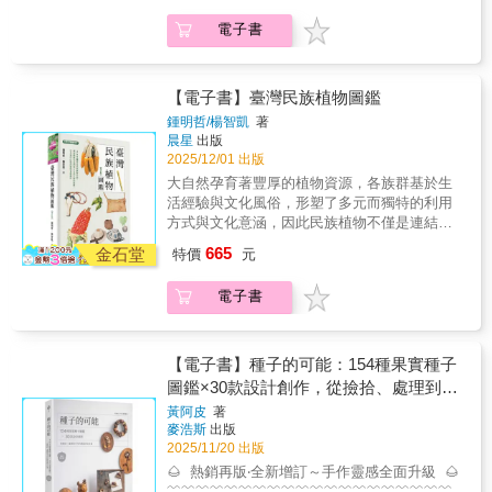
植物園組組長 邱文良【推薦】國立臺灣師範大
的蕨類研究累積更多可用的標本資源。標本保
幼生長在四面環山的鄉間，植物無所不在，耳
理解水生植物調查的實際樣貌，以及人與自然
是連種子等細小部位也沒有省略，將原著中刊
念。2001年，我遇見了已故的牟善傑博士，改
解的過程、枝葉所發出的聲音，以及樹木萌芽
學生命科學系名譽教授 王震哲 《台灣原生蘭生
存是一件耗時又耗力的事，放在家中難免受蟲
電子書
濡目染之下，培養出對植物的高度敏感，讓我
在時間中逐漸浮現的深刻連結。—— 趙建棣臺
載的一切都如實刊出。透過精湛的印刷技術，
變了這一切。他無私地協助鑑定標本，對於我
的方式，做了極其深刻的探討與思索……並以
態觀察圖鑑》作者 余勝焜 農業部林業試驗所所
害。經牟博士分析與建議後，我決定將標本全
能很快進入狀況並持續累積知識。1997年，我
灣師範大學生命科學系博士後研究員／分類沙
使讀者能觀察到每一根細毛，充分滿足審美眼
不懂的部分，總是細心講解並提供文獻；甚至
典雅的文字描述他的觀察所得……以詩般的優
長 曾彥學 （依姓氏筆畫排序）【自序】我出生
數捐贈予林業試驗所標本館典藏，也因此與林
有幸成為陽明山國家公園的解說志工。10年
丘站長
光，還可以從內容中學習到植物學的資訊。令
擔心我看不懂英文，還會先替我翻譯。他亦師
美筆調，將歷史與科學加以融合。這是最優秀
在新北市雙溪的農村，家中十個兄弟姊妹中排
試所蕨類研究室結下善緣。在邱文良老師溫文
間，除了值勤，也和夥伴們在山林間學習、探
人瘋狂的花朵、純潔的象徵、雪滴、棲息於天
【電子書】臺灣民族植物圖鑑
亦友的陪伴，重新點燃了我心中將熄的那把
的自然寫作。──《ALA書單》雜誌（ALA
行第九，因此在網路上以「九妹」自稱。小學
儒雅的帶領下，研究室如同一個互助溫暖的大
索，這段日子為往後的研究奠定了厚實基礎。
堂的鳥、風之花、花中之王、婦女的耳飾、月
火。牟博士英年早逝，我們之間僅有10餘年的
Booklist）一本迷人的書，令人眼界大開……哈
畢業後便離鄉至台北工作，直到多年後才再度
鍾明哲/楊智凱
著
家庭，是台灣近年蕨類研究蓬勃發展的重要力
1999年自然步道協會成立，理事長林俶圭老師
亮的果實、日美親善的證明、藍色海浪、海洋
緣分，至今仍讓人惋惜。為了觀察特徵，我開
思克明確傳達了一個很重要的訊息：我們是大
晨星
出版
拾起書本，以半工半讀的方式完成空中商專的
量，培養了許多蕨類學者；因為有研究團隊的
開設了蕨類入門課程，我才真正認識到系統化
之露、太陽之眼、高貴女王……從植物學特徵
始採集蕨類羽片製作標本，最初僅供自己與讀
自然的一部分，我們和樹木共享這個環境，而
2025/12/01 出版
學業。1996年，我因緣際會加入主婦聯盟自然
協助和鼓勵，我才能一路走到今天。我以一個
的學習方式。其後我擔任協會蕨類小組組長，
到文化、健康，約420種花卉的所有資訊都集結
書會使用。一日偶然獲贈《台灣傑出的蕨類採
它們是我們生命中很重要的一部分。──《科克
步道擔任綠人（解說員），並參與芝山岩文化
大自然孕育著豐厚的植物資源，各族群基於生
業餘愛好者的角色，將30年來調查的1,400多條
與大家一起出野外、辦讀書會，逐步建立起完
於本書。
集者 王弼昭紀念集 (1953-1992)》，深受他對
斯書評》大衛．哈思克為聲音開啟了一個新的
史跡公園的調查工作，那段時間是我初次接觸
活經驗與文化風俗，形塑了多元而獨特的利用
步道名錄、記錄的物種資訊與拍攝的25萬張蕨
整的基礎概念。那時還沒有如今這般便利的圖
蕨類的熱愛所感動。他在與其他老師的書信往
面向，讓我們得以重新思考該如何看待人類存
蕨類。當時只是跟著前輩「看一種、學一
方式與文化意涵，因此民族植物不僅是連結傳
類影像整理於本書。全書採用PPG I後續修訂的
鑑與網路資源，所幸有郭城孟老師與其研究室
來中提到「標本是研究最重要的基礎」，殷切
在的根源，而樹木為何又是我們最棒的導師。
種」，並未系統性學習，即使已經認得200多種
統生態知識的重要橋樑，也體現了人與土地之
分類系統，共收錄 40 科、31 亞科、154 屬，
給予指導與協助，讓我養成「走過必留下名
665
金石堂
特價
元
期盼台灣蕨類研究能夠更上一層樓。這段文字
這是一本有關聲音與象徵的力作。讓我們開始
蕨類，仍不知道什麼是「檢索表」。回想起
間的關係。本書為2012年出版《臺灣民族植物
涵蓋 964 種蕨類植物（含 851種與 113未定
錄」的習慣，也才有本書的分布圖。然而，我
深深觸動了我，使我默默立下心願，想為台灣
閱讀、聆聽並學習。──國際音樂人「DJ幽靈」
來，那是一段既困難又有趣的歷程。或許是自
圖鑑》的增訂版，新版本中收錄了全臺269種民
種）。其中部分未定種可能為台灣新紀錄，仍
的學習過程也遭遇不少瓶頸，一度萌生放棄之
的蕨類研究累積更多可用的標本資源。標本保
電子書
（DJ Spooky） 保羅．米勒（Paul D. Miller）
幼生長在四面環山的鄉間，植物無所不在，耳
族植物。全書依照新的分類系統作架構調整，
待日後研究者進一步釐清。本書分為兩冊：從
念。2001年，我遇見了已故的牟善傑博士，改
存是一件耗時又耗力的事，放在家中難免受蟲
哈思克有著詩人的耳朵和博物學家的眼睛。他
濡目染之下，培養出對植物的高度敏感，讓我
除了科名、學名做了部分更動，內容也做了一
石松類至烏毛蕨科共28科為一冊；蹄蓋蕨科至
變了這一切。他無私地協助鑑定標本，對於我
害。經牟博士分析與建議後，我決定將標本全
讓我們重新意識到生命是波瀾壯闊且不斷創新
能很快進入狀況並持續累積知識。1997年，我
些修改，並增加新的物種介紹。本書特色◎收
水龍骨科的 12科為一冊。學名依最新《台灣蕨
不懂的部分，總是細心講解並提供文獻；甚至
數捐贈予林業試驗所標本館典藏，也因此與林
的奮鬥過程，並鼓勵我們遠離空虛的個人主
有幸成為陽明山國家公園的解說志工。10年
錄臺灣 269種民族植物收錄全臺269種常見民族
類名錄》（TPG 2019、2025）為主；屬下物種
【電子書】種子的可能：154種果實種子
擔心我看不懂英文，還會先替我翻譯。他亦師
試所蕨類研究室結下善緣。在邱文良老師溫文
義。《樹之歌》提醒我們：人類並非世上唯一
間，除了值勤，也和夥伴們在山林間學習、探
植物，除了介紹它們的形態特徵、地理分布及
依英文字母排序，並與編號及檢索表相互對
圖鑑×30款設計創作，從撿拾、處理到手
亦友的陪伴，重新點燃了我心中將熄的那把
儒雅的帶領下，研究室如同一個互助溫暖的大
物種。──《國家地理雜誌》作家 尼爾．席亞
索，這段日子為往後的研究奠定了厚實基礎。
生長習性外，還詳述有關食用、藥用、服飾、
應。為提升閱讀的清晰度與準確性，分類階層
火。牟博士英年早逝，我們之間僅有10餘年的
作的創造再生計畫
黃阿皮
著
家庭，是台灣近年蕨類研究蓬勃發展的重要力
（Neil Shea）大衛．哈思克在《樹之歌》中完
1999年自然步道協會成立，理事長林俶圭老師
建築、童玩、醫藥、宗教信仰等應用方式，以
若為單一類群，其特徵說明將併入上一階層，
緣分，至今仍讓人惋惜。為了觀察特徵，我開
麥浩斯
出版
量，培養了許多蕨類學者；因為有研究團隊的
成了不可能的任務。他挑選出全球各地的十二
開設了蕨類入門課程，我才真正認識到系統化
及近似種比較等內容。◎瞭解先民對於植物資
且敘述僅限於台灣出現的種類。每個物種均精
始採集蕨類羽片製作標本，最初僅供自己與讀
2025/11/20 出版
協助和鼓勵，我才能一路走到今天。我以一個
種樹木，以科學家之眼逐一加以探究，然後再
的學習方式。其後我擔任協會蕨類小組組長，
源的運用智慧端午時節，漢人取菖蒲與艾草懸
選4至10餘張照片，生態照片全部為我親自拍
書會使用。一日偶然獲贈《台灣傑出的蕨類採
🌰 熱銷再版‧全新增訂～手作靈感全面升級 🌰
業餘愛好者的角色，將30年來調查的1,400多條
將他的觀察所得化為極富詩意的文字，讓我們
與大家一起出野外、辦讀書會，逐步建立起完
掛於門旁，用以驅蟲、淨身；閩南人與賽夏族
攝，以圖說呈現主要辨識特徵，並依根莖、葉
集者 王弼昭紀念集 (1953-1992)》，深受他對
﹌﹌﹌﹌﹌﹌﹌﹌﹌﹌﹌﹌﹌﹌﹌﹌﹌﹌﹌﹌