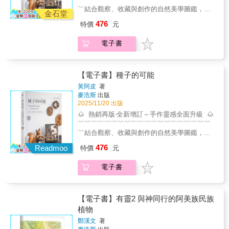
步道名錄、記錄的物種資訊與拍攝的25萬張蕨
明白這些樹如何與它們周遭的環境與人類互相
整的基礎概念。那時還沒有如今這般便利的圖
人會將刀傷草的葉片搗碎後，敷於外傷處止
片、毛被、孢子囊群、生育環境與相似種比較
蕨類的熱愛所感動。他在與其他老師的書信往
﹌結合觀察、收藏與創作的自然美學圖鑑，從
類影像整理於本書。全書採用PPG I後續修訂的
連結。──《病毒星球》（A Planet of
鑑與網路資源，所幸有郭城孟老師與其研究室
血；澤蘭、檳榔與香蕉葉為西拉雅族人祭祀與
金石堂
的順序排列。本書附有平面分布圖與海拔高度
來中提到「標本是研究最重要的基礎」，殷切
撿拾、清潔、乾燥到手作應用，將大自然的贈
分類系統，共收錄 40 科、31 亞科、154 屬，
Viruses）作者 卡爾．齊默（Carl Zimmer）大
給予指導與協助，讓我養成「走過必留下名
信仰的民族植物，具有獨特的精神與歷史意
圖，皆根據我建立的1,400條步道名錄資料輸
476
特價
元
期盼台灣蕨類研究能夠更上一層樓。這段文字
禮化為獨一無二的飾物，讓果實種子的美好以
涵蓋 964 種蕨類植物（含 851種與 113未定
衛．哈思克的文字極其細膩，且具有不凡的洞
錄」的習慣，也才有本書的分布圖。然而，我
義，透過本書，將帶您瞭解關於植物資源利用
出：平面分布定點取步道起終點的中間位置；
深深觸動了我，使我默默立下心願，想為台灣
另一種形式再生。臺灣獨特的地形氣候，孕育
種）。其中部分未定種可能為台灣新紀錄，仍
見。他聆聽樹木與人類所生存其中、無法逃離
的學習過程也遭遇不少瓶頸，一度萌生放棄之
的生態智慧。
海拔高度則以最低點與最高點的平均值表示。
的蕨類研究累積更多可用的標本資源。標本保
電子書
出無數奇異又迷人的果實與種子，而且在我們
待日後研究者進一步釐清。本書分為兩冊：從
的網絡，讓我們聽見它們的聲音。──橡樹泉花
念。2001年，我遇見了已故的牟善傑博士，改
這些定點僅供概略參考，仍需後續研究者補充
存是一件耗時又耗力的事，放在家中難免受蟲
生活周遭就能拾得。仔細端詳它們，有些紋理
石松類至烏毛蕨科共28科為一冊；蹄蓋蕨科至
園基金會（Oak Spring Garden Foundation）
變了這一切。他無私地協助鑑定標本，對於我
更精確的紀錄。本書得以完成，仰賴眾多前輩
害。經牟博士分析與建議後，我決定將標本全
特殊、形狀像花；有些造型別緻、質地有如珠
水龍骨科的 12科為一冊。學名依最新《台灣蕨
彼得．克雷恩（Peter Crane）
不懂的部分，總是細心講解並提供文獻；甚至
累積的知識與指引。若書中仍有闕漏與錯誤，
數捐贈予林業試驗所標本館典藏，也因此與林
寶，只要經過適當的乾燥處理，就能成為可收
類名錄》（TPG 2019、2025）為主；屬下物種
【電子書】種子的可能
擔心我看不懂英文，還會先替我翻譯。他亦師
敬請讀者不吝指正。謹以此書獻給生命中的重
試所蕨類研究室結下善緣。在邱文良老師溫文
藏、可創作的自然素材。 本書從觀賞創作的角
依英文字母排序，並與編號及檢索表相互對
亦友的陪伴，重新點燃了我心中將熄的那把
黃阿皮
著
要摯友──牟善傑博士。
儒雅的帶領下，研究室如同一個互助溫暖的大
度，選錄臺灣在地154種常見且適合收藏的果實
應。為提升閱讀的清晰度與準確性，分類階層
火。牟博士英年早逝，我們之間僅有10餘年的
麥浩斯
出版
家庭，是台灣近年蕨類研究蓬勃發展的重要力
種子，逐一介紹其外型特色、拾獲季節，以及
若為單一類群，其特徵說明將併入上一階層，
2025/11/20 出版
緣分，至今仍讓人惋惜。為了觀察特徵，我開
量，培養了許多蕨類學者；因為有研究團隊的
清潔乾燥方式—水洗／水煮、曝曬／風乾／烘
且敘述僅限於台灣出現的種類。每個物種均精
始採集蕨類羽片製作標本，最初僅供自己與讀
🌰 熱銷再版‧全新增訂～手作靈感全面升級 🌰
協助和鼓勵，我才能一路走到今天。我以一個
烤／冷藏等處理經驗分享，讓拾回的種子都能
選4至10餘張照片，生態照片全部為我親自拍
書會使用。一日偶然獲贈《台灣傑出的蕨類採
﹌﹌﹌﹌﹌﹌﹌﹌﹌﹌﹌﹌﹌﹌﹌﹌﹌﹌﹌﹌
業餘愛好者的角色，將30年來調查的1,400多條
被妥善收藏，減少長蟲發霉的可能；並透過42
攝，以圖說呈現主要辨識特徵，並依根莖、葉
集者 王弼昭紀念集 (1953-1992)》，深受他對
﹌結合觀察、收藏與創作的自然美學圖鑑，從
步道名錄、記錄的物種資訊與拍攝的25萬張蕨
件果實種子作品實作教學（含全新增訂12
片、毛被、孢子囊群、生育環境與相似種比較
蕨類的熱愛所感動。他在與其他老師的書信往
撿拾、清潔、乾燥到手作應用，將大自然的贈
類影像整理於本書。全書採用PPG I後續修訂的
476
款），讓大家都能親手完成美麗飾品與家飾。
Readmoo
的順序排列。本書附有平面分布圖與海拔高度
特價
元
來中提到「標本是研究最重要的基礎」，殷切
禮化為獨一無二的飾物，讓果實種子的美好以
分類系統，共收錄 40 科、31 亞科、154 屬，
一起展開屬於你的「果實種子再生計畫」吧！
圖，皆根據我建立的1,400條步道名錄資料輸
期盼台灣蕨類研究能夠更上一層樓。這段文字
另一種形式再生。臺灣獨特的地形氣候，孕育
涵蓋 964 種蕨類植物（含 851種與 113未定
▎本書特色◆ 154 種 x 257 張果實種子原寸圖
出：平面分布定點取步道起終點的中間位置；
電子書
深深觸動了我，使我默默立下心願，想為台灣
出無數奇異又迷人的果實與種子，而且在我們
種）。其中部分未定種可能為台灣新紀錄，仍
鑑──精準呈現果實種子的真實尺寸與細節特
海拔高度則以最低點與最高點的平均值表示。
的蕨類研究累積更多可用的標本資源。標本保
生活周遭就能拾得。仔細端詳它們，有些紋理
待日後研究者進一步釐清。本書分為兩冊：從
徵。◆ 30 款經典原創＋12 款全新創作──從簡
這些定點僅供概略參考，仍需後續研究者補充
存是一件耗時又耗力的事，放在家中難免受蟲
特殊、形狀像花；有些造型別緻、質地有如珠
石松類至烏毛蕨科共28科為一冊；蹄蓋蕨科至
約日常飾品到立體裝置的詳細教學，展現果實
更精確的紀錄。本書得以完成，仰賴眾多前輩
害。經牟博士分析與建議後，我決定將標本全
寶，只要經過適當的乾燥處理，就能成為可收
【電子書】有靈2 與神同行的阿美族民族
水龍骨科的 12科為一冊。學名依最新《台灣蕨
種子的創作廣度與應用潛力。◆ 90 個舉一反三
累積的知識與指引。若書中仍有闕漏與錯誤，
數捐贈予林業試驗所標本館典藏，也因此與林
藏、可創作的自然素材。 本書從觀賞創作的角
類名錄》（TPG 2019、2025）為主；屬下物種
植物
的延伸應用──激盪更多果實種子的創作想像。
敬請讀者不吝指正。謹以此書獻給生命中的重
試所蕨類研究室結下善緣。在邱文良老師溫文
度，選錄臺灣在地154種常見且適合收藏的果實
依英文字母排序，並與編號及檢索表相互對
◆ 18 種採集清潔保養工具介紹──使用家用常
鄭漢文
著
要摯友──牟善傑博士。
儒雅的帶領下，研究室如同一個互助溫暖的大
種子，逐一介紹其外型特色、拾獲季節，以及
應。為提升閱讀的清晰度與準確性，分類階層