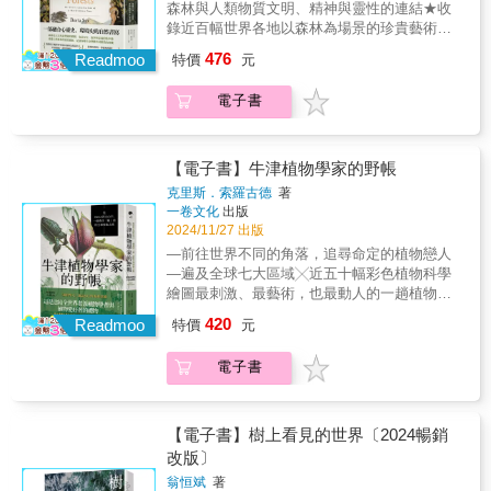
旅行，娓娓道出古樹萌芽的故事，以及同時期
森林與人類物質文明、精神與靈性的連結★收
蘇東坡也有著如此靠近東南亞熱帶風情的人
見，如今卻面臨極大生存壓力。余勝焜將超過
的人類歷史進程，接著續談古樹當今的處境與
錄近百幅世界各地以森林為場景的珍貴藝術、
生。學詩確乎如孔子所言：「多識於鳥獸草木
25年的野外尋蘭經驗整理成書，不僅提供同好
未來面臨的挑戰。本書知識含量豐富，文字充
畫作與圖片★氣候變遷與生態災難挑戰下，重
之名。」但在如今對生態如此漠然不識的後現
476
及研究者完整的資料，也能讓更多讀者進入這
Readmoo
滿省思，而作者年近八十的歲數，更讓文字展
特價
元
新召喚森林的靈性與力量森林是大自然最豐饒
代，還當要搭配潘富俊之書，方能進入那些名
個神祕多彩的領域，進而在保育路上同行。 本
現出溫暖、通達的力量，是兼具科普與自然書
的饋贈也是存在、故事與意義的集中地一部融
字背後萬千生態樣貌，以及與鳥獸草木相伴詩
書特色 超過500種蘭花攝於生育地：大量圖片
寫特色的佳作。◆◆◆美國國家公園之父約
電子書
合心靈史、環境史的自然書寫穿越滿溢魔法的
人的活潑世界。──解昆樺（中興大學中文系副
輔以文字說明各種蘭花的重要特徵，特別針對
翰．繆爾曾說過：「要了解宇宙，最容易的方
森林以全新視角開啟生命、生態與靈性的對話
教授、人社中心研發組長、詩人）
外觀相似者進行比較，幫助讀者辨識。 完整翔
法就是進入一座荒野中的森林。」
★森林是滿溢生命與故事的瑰麗寶藏鮑里亞．
實的野外筆記：記錄花期與生長環境條件，包
薩克斯 (Boria Sax) 年少時從祖父母那裡繼承了
【電子書】牛津植物學家的野帳
括乾濕、光線和海拔，以及果莢、種子的形狀
位於紐約州的一片森林。接下來的近半世紀，
克里斯．索羅古德
著
與傳播方式。探討影響開花的因素。 多年賞蘭
他與所有存在於林中的生命建立了親密聯繫，
一卷文化
出版
心得：分享新種及新紀錄種的發現與發表過
透過從未間斷的觀察、採集與書寫，編織成這
2024/11/27 出版
程，並穿插分類上的想法。
本以森林作為心靈場景的自然之書。他理解
—前往世界不同的角落，追尋命定的植物戀人
到，森林不能只用生態或科學角度來理解——
—遍及全球七大區域╳近五十幅彩色植物科學
「森林」一詞本身就具有詩性，如同一個巨大
繪圖最刺激、最藝術，也最動人的一趟植物冒
的語言和經驗之巢。森林是人類學、文學、藝
險之旅穿越雨林沼澤沙漠、因山崩滾下懸崖、
420
術的重要母題和原始場景之一。森林是超越時
Readmoo
特價
元
驚險躲過火山爆發與颱風亂流——這不是在拍
間的存在，是與人類心靈交織而成的多重宇
好萊塢電影，而是本書作者索羅古德的植物學
宙。本書以48個主題，帶領讀者穿越滿溢魔法
電子書
家日常，搭配栩栩如生的手繪植物，構成我們
的森林，飽覽森林構築的想像世界：——希臘
將在本書經歷的冒險。在IKEA停車場外發現的
人曾保留數以百計的神聖小樹林作為眾神的居
一株寄生植物「列當」，是索羅古德走上植物
所，也是與神諭溝通的媒介——北歐神話
學家之路的起點，本次旅程也將從這裡出發。
【電子書】樹上看見的世界〔2024暢銷
Yggdrasil世界樹、阿拉伯WaqWaq雌雄一體
索羅古德將會帶領我們，徒手爬上英國與愛爾
改版〕
樹，象徵不同宇宙觀——史詩英雄吉爾伽美什
蘭的濱海絕壁，在崖頂和列當共享落日餘暉；
以詭計馴化守護黎巴嫩雪松林的巨靈，森林自
翁恒斌
著
走進南非多肉植物生態區，一睹你絕不會認為