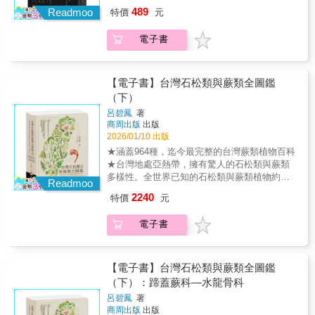
迷人的科學，足以讓自己相信植物一直都在鼓
下甜蜜陷阱的高手？‖吊桶蘭擁有的特殊唇瓣構
美，等著您走近、凝視與感受。多數時候，我
書評》 作者含蓄地暗示，我們應該對植物的複
人際網絡所蘊含的宇宙觀。難以想像可以在一
489
這片土地所蘊藏的溫柔韌性。本書閱讀指引
Readmoo
特價
元
舞我們，讓我們驚奇。就像瓊妮．蜜雪兒唱
造，形成了一個巧妙的陷阱。負責授粉的雄蘭
們只是從水邊走過，卻很少真正看見水面之下
雜性和感知能力有更多的認識&hellip;&hellip;如
本植物書讀到人類學。實在驚喜。——前商周
Part 1 出發前的準備—水生植物與溼地的樣子
的，現在是「讓我們回到花園中」、近距離觀
蜂會被其所散發的香氣吸引，跌入呈桶狀的下
的世界。那些隨著流水輕輕擺盪、貼近泥底生
果植物能看、能嗅、有觸覺，知道它們身處何
出版選書顧問 何穎怡本書雖然以樹為名，但介
建立基本認知：什麼是水生植物？溼地如何分
察植物的時候了。──比爾．洛斯，《華爾街日
電子書
唇瓣中。位於下唇瓣上方的2個分泌腺會滴落約
長的水生植物，總在無聲中完成它們的一生，
地，又有記憶，那麼它們可能確實擁有某種程
紹的樹種並不多。作者以一棵吉貝樹打開序
類？這是理解「水澤之森」的第一把鑰匙。
報》大開眼界的方式，清晰表達他對植物的研
6mm的液體，積存於桶子底部，導致失足跌落
也默默承受著環境變遷所留下的痕跡。二十年
度的智力。也許當你下一次漫步行經一棵植
曲，藉由各種觀察視野與心情引領你進入並思
Part 2 地圖上的記號—四海八方水生植物們的
究發現。這些文字讓複雜的科學變得易於理
的雄蘭蜂因為翅膀沾濕而飛不起來。花朵背面
的溼地行走，讓我學會彎下身、放慢腳步。一
物，有必要認真思考一下這件事。──雀爾西．
考自然、城市還有人類的共處之道。書中文字
家以臺灣北、中、南、東的野地為圖幅，帶您
解，而且細思起來趣味盎然。──卡蘿．哈加斯
一道狹窄的出口則是唯一的逃脫路線，只要雄
次次蹲伏在水邊，記錄某個族群的出現與消
【電子書】台灣石松類與蕨類全圖鑑
艾勒（Chelsie Eller），《科學》 和我們一
展現作者高深的敘述能力，閱讀時就像坐在他
走進不同地景下的水生植物棲地。這些地方是
（Carol Haggas），《書單》作者把人類的感
蘭蜂由此通過離開，花粉塊便會沾附在其背
失，我逐漸明白，水生植物正是一片土地是否
樣，植物若想在激烈的競爭中取得勝利，就必
（下）
身邊，親眼看到描述的種種，跟著字裡行間暢
我二十年踏查的足跡，也是本書最重要的生命
覺與植物適應周邊環境的能力相互比較，引人
上。當雄蘭蜂以同樣的方式造訪其他花朵時，
仍能呼吸的重要線索，它們往往比人類更早感
須妥善利用周邊環境。即使是一朵水仙花，也
遊在城市的四季觀察，並體會自然萬物展現的
現場。Part 3 旅途中的種種—邂逅這些水生植
呂碧鳳
著
入勝而條理分明地向我們解釋，雖然植物不能
即可完成授粉作業。‖蘭花冷知識2：蘭花不只
知水質的改變、土地的擾動與氣候的轉折。這
能察覺到你在何時擋住了它的光；而杜鵑花會
生命力。——自然生態觀察者 黃仕傑大自然的
商周出版
出版
物的故事收錄我在野外遇見水生植物的記憶：
從一個地點移動到另一個地點，卻仍可以存活
有清新幽香，也會散發令人敬而遠之的惡臭？‖
本書，想邀請您從認識水生植物開始，讀懂它
知道你何時用枝剪暴力地對待鄰近的同類。查
生命網絡的複雜度和生態重要性，不論在巨觀
2026/01/10 出版
有驚喜、有遺憾、有因為氣候變遷而消失的棲
下來。這本扣人心弦的書以植物生物學的新研
在一般人的印象中，應該都覺得花卉會散發出
們如何在不同環境中生存、遷移與復甦。當我
莫維茨以其機敏而清晰的文筆，介紹了和人類
或微觀的尺度上，都已超乎人類的想像和科學
地，也有越過季節變換後奇蹟般復甦的族群。
★涵蓋964種，迄今最完整的台灣蕨類植物百科
究為依據，讓我們可以對「植物有意識」這件
甜甜的香味吧？由於大多數蘭科植物皆為由昆
們開始看見水下的風景，理解水生植物的語
感覺相對應的植物感覺，以及植物的記憶和定
研究的步伐。一片林甚或一棵樹都各自成就其
這些故事串起我與臺灣溼地的個人情感，更是
★台灣地處亞熱帶，擁有驚人的石松類與蕨類
事有所了解。──《科克斯書評》作者含蓄地暗
蟲進行授粉的蟲媒花，因此為了吸引特定的授
言，或許也能重新認識臺灣溼地的價值，以及
向方式。當你意識到植物知道得如此多，在咬
微妙的生態系，也提供了人類各種可利用的資
一段段不願被輕易遺忘的野地記錄。Part 4 水
多樣性。全世界已知的石松類與蕨類植物約一
示，我們應該對植物的複雜性和感知能力有更
粉者，有時也會散發出較為「特殊」的味道。
這片土地所蘊藏的溫柔韌性。本書閱讀指引
Readmoo
食它們之前，也許你會先仔細考慮一下。──漢
源和美麗的詩歌。為此，人類應該讚嘆、感
澤畔的邀請—出發去拜訪水草如果您已躍躍欲
萬兩千餘種，相較於歐洲約175種，北美約441
多的認識……如果植物能看、能嗅、有觸覺，
例如大苞石豆蘭為了吸引替其授粉的蒼蠅，便
Part 1 出發前的準備—水生植物與溼地的樣子
2240
娜．霍姆斯（Hannah Holmes），《怪癖》、
特價
元
恩，更應善盡保護之責。——國立屏東科技大
試，我也整理了十個安全、容易抵達的觀察
種，小小的台灣卻有超過900多種，其中約三分
知道它們身處何地，又有記憶，那麼它們可能
會散發出腐臭味，而花形近似希臘女妖美杜莎
建立基本認知：什麼是水生植物？溼地如何分
《郊外旅行》作者 這是一本迷人的著作，以簡
學野生動物保育研究所教授 黃美秀哈思克的文
點，作為您踏入野地的第一站，親身展開一場
之一為稀有或特有物種。從海岸林到高山冰河
確實擁有某種程度的智力。也許當你下一次漫
的美杜莎石豆蘭，也會發出如霉味般的惡臭。
類？這是理解「水澤之森」的第一把鑰匙。
單易懂的方式探討了植物與動物間共有的特
筆總是優美極了，解放了束縛在樹木裡的美
電子書
觀察與體會並重的旅程。✦ 30 篇第一線田野踏
遺跡地帶，複雜的地形與垂直氣候梯度，使這
步行經一棵植物，有必要認真思考一下這件
當然也有香味迷人的蘭花，例如矮石斛會散發
Part 2 地圖上的記號—四海八方水生植物們的
性，這些共通點比大多數人以為的還多。對素
聲，同時也被樹木不同詞曲和旋律感染了，各
查故事，結合科普、敘事與自然觀察。✦ 將近
座島嶼成為全球石松類與蕨類植物密度極高的
事。──雀爾西．艾勒（Chelsie Eller），《科
出柑橘類的香氣，棒葉蝴蝶蘭的花朵則帶有肉
家以臺灣北、中、南、東的野地為圖幅，帶您
食主義者來說，知道植物在被採摘時不會感受
篇章隨樹起舞而性格和作風各異，但充滿了各
500張棲地實況影像，記錄臺灣溼地稍縱即逝的
地區。然而，棲地破壞與過度採集威脅著這些
學》和我們一樣，植物若想在激烈的競爭中取
桂味，想必肉桂控會很想養一盆在家裡吧。
走進不同地景下的水生植物棲地。這些地方是
到人類那種疼痛或折磨，可能會感到寬慰。然
種哲理和省思。——國立清華大學生命科學暨
水域之美。✦ 10條入門級觀察路線，這個週末
珍貴的資源。隨著開發壓力與園藝、藥用需求
得勝利，就必須妥善利用周邊環境。即使是一
【電子書】台灣石松類與蕨類全圖鑑
我二十年踏查的足跡，也是本書最重要的生命
而，看完本書，我們卻會想對自己養的水仙花
醫學院副教授 黃貞祥這是一本可以滋養性靈的
就出發！＝＝＝讚譽推薦＝＝＝歲月深耕—為
擴大，不少具觀賞價值或藥效的種類正快速消
朵水仙花，也能察覺到你在何時擋住了它的
（下）：蹄蓋蕨科—水龍骨科
現場。Part 3 旅途中的種種—邂逅這些水生植
道歉，因為我們曾多次讓自己的影子擋住它們
書。《樹之歌》提出了強而有力的論據，讓我
消逝的溼地留下見證天未亮便出發，沿著濕滑
失。許多珍稀蕨類仍暴露在不受控制的風險
光；而杜鵑花會知道你何時用枝剪暴力地對待
物的故事收錄我在野外遇見水生植物的記憶：
呂碧鳳
著
的陽光。──瑪麗．格里賓、約翰．格里賓
們明白人類不該再切斷那孕育我們的生命網
的圳溝記錄植物分布，在霧氣瀰漫的河漫灘邊
中，岌岌可危，亟需保育。作者以近30年的調
鄰近的同類。查莫維茨以其機敏而清晰的文
有驚喜、有遺憾、有因為氣候變遷而消失的棲
商周出版
出版
（Mary Gribbin, John Gribbin），《花卉獵
絡。且讓我們隨著大衛．哈思克拿起聽診器，