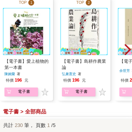
TOP
TOP
1
2
【電子書】愛上植物的
【電子書】島耕作農業
【電
第一本書
論
余世芳
陳婉蘭
著
弘兼憲史
著
196
196
2
特價
元
特價
元
特價
電子書
電子書
電子書 > 全部商品
共計
230
筆， 頁數
1
/5