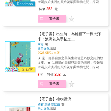
知識面向：除了介紹樹木特性外，亦延伸至相
楚展示了他對植物的熱愛。」 ——瓦萊麗．奧
者漫步於澳洲的原始花草與動物之間，探索生
歷史的廣度與深度，細緻描寫了樹輪學等關鍵
說道：「大自然需要我們的關注，這個觀念，
度認識每一棵生長數百年到數千年的巨木。這
Readmoo
關產業、法律、文化與政策，引領讀者從多元
克斯利（Valerie Oxley），謝菲爾德植物園
命的韌性與本質。 王盛弘 作家、謝子凡 作
學者的貢獻與生命。」——《書單》雜誌，星
就像樹一樣──永遠長青。」不只是為了拯救樹
是一本二十年的樹冠層研究筆記。藍永翔從臺
252
特價
元
角度認識人與自然資源之間的關係。4. 適合大
（Sheffield's Botanical Gardens）植物學學會
家、顏擇雅 作家一致推薦 一場跨越自然與人心
級推薦「法莫讓經典與最先進的植物學躍然紙
木，更是為了幫助人類找到與自然共生的未來
灣扁柏開始攀樹的研究生涯，在臺灣雲杉上觀
眾讀者的科普作品：文字平易近人，兼具科學
主席⚘「本書具有令人震撼的視覺效果和驚人
的心靈漫遊； 於澳洲的原始花草與動物間，探
上，展現了他對科學發展進程的深切理解，熟
之路。在氣候變遷、物種滅絕與土地過度開發
察物候變化，並擴及錫卡雲杉等各種雲杉家
性與可讀性，隨文搭配12張描繪樹木獨特風貌
電子書
的範圍，是一部植物插畫史，具備經典參考書
索生命的韌性與本質。 李夏的全新力作《出生
練地傳達了世世代代科學家的研究。此外他更
的此刻，這些來自樹木深層的訊息，不只訴說
族，她深入花旗松的真菌世界，理解壯麗冷杉
的插圖，適合對自然生態、環境議題有興趣的
的所有要素。」——克麗斯坦．芮比（Kristen
時，為她種下一棵大澤米──澳洲花鳥手帖之
提出獨到見解──我們怎麼做到那些事，以及或
關於過去的知識，更是對人類未來命運的提醒
林的分解與循環，更從世界爺焦黑的樹皮探討
讀者閱讀。誠摯推薦古碧玲｜字耕農李偉文｜
Rabe），「foreword review」⚘「科學植物插
二》是一部將自然之美與生命哲思巧妙交織的
許更重要的是，我們為何要付出光陰來研究樹
與召喚。本書特色1. 結合自然與人文的敘事架
林火與氣候變遷的課題，最終並體悟科學溝通
荒野保護協會榮譽理事長胖胖樹王瑞閔｜金鼎
畫在文藝復興時期蓬勃發展，在十八世紀欣欣
散文集。以細膩的筆觸與深邃的情感，帶領讀
【電子書】出生時，為她種下一棵大澤
木。」──《樹，記得自己的童年》（Lab
構：本書不僅介紹樹木的自然特性，也描繪人
的重要性，參與臺灣杉三姊妹甚至全球更多巨
獎科普作家徐嘉君｜「找樹的人」計畫主持人
向榮，在十九世紀因攝影術興起而式微。如
者漫步於澳洲的原生花草與自由動物之間，探
Girl）作者荷普．潔倫（Hope Jahren）「法莫
米：澳洲花鳥手帖之二
類與樹木之間的文化連結與歷史記憶，並透過
木的等比例照拍攝計畫。在藍永翔的樹冠層旅
楊智凱｜國立屏東科技大學森林系助理教授
今，植物插畫普遍被視為藝術的一環，但牛津
索生命的韌性與本質。 這本書講述澳洲動植物
在本書的成就空前絕後。書中交織的一系列生
作者親身經歷，引發讀者對自然的情感共鳴。
程，我們不僅瞭解大樹奧妙的有機體世界，更
李夏
著
（依姓氏筆畫排序）各界好評「樹的構造極其
大學植物標本館館長哈里斯認為它依舊是『有
的獨特生物屬性，探討她們背後的故事，筆觸
物學、文化與科學旅程，遍及全球，揭露了五
2. 關注環境變遷與生態議題：以樹為鏡，探討
體會到，森林之美即便只是人的浪漫想像，但
健行文化
出版
繁複，即使迄今生態科學家已經發展出相當先
科學用途的藝術』，其存在是為了記錄、展示
掠過原住民文化傳統、早期歐洲移民生活、十
千年來的樹木，以及我們對那些樹木之存在的
氣候變遷、森林砍伐與生物多樣性等議題，並
也飽含超越人類尺度的生命奧義。在一座森林
2025/05/01 出版
進的樹木探測儀器和技術，仍有許多難解的神
和傳遞植物的科學資料。這本有關植物學歷史
九世紀植物學家的經歷，以及現代人面臨的氣
驚奇。作者的駕御能力前所未見。本書的文筆
呼籲「保護樹木就是保護我們的未來」，喚起
裡面閱讀生老病死，學習大道循環，原來樹木
★ 是一部將自然之美與生命哲思巧妙交織的散
祕環節。《樹說時間的故事》跨越各洲，藉著
的著作點綴著了專業文獻以外並不常見的精緻
候變化危機。 本書分為「花草篇」與「動物
美妙又感動人心，本身就有一股自然的威
對保育環境的行動意識。3. 豐富多元的跨領域
不僅僅是在活著的時候用年輪書寫著日記，在
文集。★ 以細膩的筆觸與深邃的情感，帶領讀
12 種具代表性的樹木，從如何取芯、收集古老
插畫，將藝術和科學巧妙整合在一起。」——
篇」，透過蒂羅花的傲然綻放、叢林火雞的野
力。」──《紐約時報》暢銷書《美洲郊狼》
知識面向：除了介紹樹木特性外，亦延伸至相
其死亡之後，故事仍在繼續。★封面所繪巨樹
者漫步於澳洲的原始花草與動物之間，探索生
木片伊始，探測樹齡，剖析蟲吻火痕，試圖解
《自然》（Nature）期刊⚘「哈里斯是傑出的
性姿態、灰頭果蝠的夜行祕密，揭示自然界的
金石堂
（Coyote America）作者丹．弗洛雷斯（Dan
關產業、法律、文化與政策，引領讀者從多元
為臺灣扁柏，出現的毬果由上而下為臺灣扁
命的韌性與本質。 王盛弘 作家、謝子凡 作
開生態上的種種疑問。而每棵樹都記錄了數百
文字匠人，他寫作充滿知識、智慧和熱情。本
頑強與優雅。每一段文字都是對生命的詠嘆，
252
Flores）「法莫筆下的歷史與書中的老樹一般，
7
折
特價
元
角度認識人與自然資源之間的關係。4. 適合大
柏、臺灣雲杉、世界爺與壯麗冷杉，其上並可
家、顏擇雅 作家一致推薦 一場跨越自然與人心
年甚至數千年的天氣變化，既融合樹木的氣象
書除了對主題極其博學和全面的描述之外，還
描繪出在乾旱、山火、貧瘠土壤中依然蓬勃生
宏大而無畏。這些樹屹立多年，承受了現代社
眾讀者的科普作品：文字平易近人，兼具科學
見到附生植物一葉蘭等，且有臺灣扁柏小苗著
的心靈漫遊； 於澳洲的原始花草與動物間，探
學、水文學、考古學、生物地理學、歷史學，
帶給人一種愛的勞動的感覺……《妝花》是對
長的奇蹟，寓意人類在困境中如何擁抱希望、
會持續的衝擊。法莫在這些老樹身上，不只發
性與可讀性，隨文搭配12張描繪樹木獨特風貌
電子書
生。★洪廣冀．游旨价．林政道．關秉宗 專文
索生命的韌性與本質。 李夏的全新力作《出生
以及與動物之間的演化等，連產業也著墨。以
植物插圖藝術和科學的一次迷人、真實的植物
追尋自由。透過作者敏銳的觀察、詩意的筆
現豐富的自然檔案，還有長者的智慧，而這些
的插圖，適合對自然生態、環境議題有興趣的
推薦對她而言，這些樹不是等待被歸類、分析
時，為她種下一棵大澤米──澳洲花鳥手帖之
巨大的切片，如拼圖般把自然變化與人類文明
學探索。」——《Plant Cuttings》⚘「科學植
調，讀者將不僅感受到大地的呼吸，也將在自
智慧絕對值得我們傾聽。」──《墨西哥灣》
讀者閱讀。誠摯推薦古碧玲｜字耕農李偉文｜
與描述的物種，也非拿來抒發己見的「媒
二》是一部將自然之美與生命哲思巧妙交織的
的遞嬗拼就起來。在盎然的閱讀興味之餘，我
物插圖是藝術家、科學家和出版商之間的合
然的映照中重新審視內心的渴望與堅持。 作者
（The Gulf）作者傑克．E．戴維斯（Jack E.
荒野保護協會榮譽理事長胖胖樹王瑞閔｜金鼎
介」；這些樹是她曾親暱地相處過的夥伴，是
散文集。以細膩的筆觸與深邃的情感，帶領讀
們因而能體認當人類把世界攪亂的今日與未
【電子書】禮物經濟
作。本書探討了自十五世紀中葉以來它們的演
在澳洲雪梨生活多年，醉心於本土生態與環境
Davis）「法莫帶給我們一段廣及全球、縱貫古
獎科普作家徐嘉君｜「找樹的人」計畫主持人
在各種時刻接住她的生命之網，是個語言難以
者漫步於澳洲的原生花草與自由動物之間，探
來，或許樹和其複數的森林會是救贖。」──古
變、它們如何被用來傳達有關植物的科學思想
保育。她不僅是出色的文字創作者，也是活躍
羅賓‧沃爾‧基默爾
著
今的迷人歷史，而且感人又深入。古樹的故事
楊智凱｜國立屏東科技大學森林系助理教授
表達的複雜生態系。洪廣冀／臺灣大學地理環
索生命的韌性與本質。 這本書講述澳洲動植物
碧玲（字耕農）「在不穩定的氣候中，這本書
以及人們對植物圖像的看法如何變化。」
果力文化
出版
於國際攝影與紀錄片領域的資深攝影者和電影
複雜且美麗，同時也反映了我們對自身最好與
（依姓氏筆畫排序）各界好評「樹的構造極其
境資源學系副教授永翔的浪漫，正是《旅行在