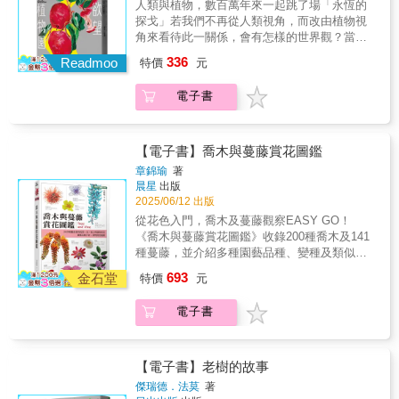
責任，因為我們要在這一塊土地上，和樹一樣
人類與植物，數百萬年來一起跳了場「永恆的
新穎，能滿足愛好大自然者理解雨林議題的求
長）陳聖義（農業部農田水利署七星管理處處
的代代相傳、永遠豐富與強韌。」——蔡惠卿
探戈」若我們不再從人類視角，而改由植物視
知慾。雖為論述性科普書，忠實呈現雨林濕度
長）曾寶儀（主持人）吳志靖（社團法人嘉義
（SWAN培訓講師、中華民國自然生態保育協
角來看待此一關係，會有怎樣的世界觀？當你
高、多蚊蚋疾病與交通不便等「綠色地獄」之
縣阿里山生態旅遊協會理事長）劉淑惠（社團
會前祕書長）◎本書特色★本書透過十四章經
在超市購買馬鈴薯，或是走進花園欣賞亮麗的
畫面，筆觸卻也溫暖詩意，所描繪的原始森林
336
法人嘉義縣阿里山生態旅遊協會常務理事）
Readmoo
特價
元
典台灣「救樹」案例，自接案緣起、實地勘
鬱金香時，有沒有想過，或許真正「作主」的
樣貌與各種奇妙生命的存在，令人心生嚮往。
——誠摯推薦「得知您出版了一本可謂代表樹
查、病徵檢視、技術治療，甚或與案主間的討
其實不是你？《欲望植物園》開展的探險，就
木醫療最前線的著作，實在令人欽佩，謹此致
電子書
論溝通，透過作者饒富感情的細膩書寫，詳實
是起自這樣一個顛覆性的自問：人類在花園裡
上誠摯的祝賀。身為台灣唯一的女性樹木醫，
紀錄拯救台灣各地老樹的過程。★知識與情感
的角色，跟蜜蜂有什麼本質上的不同？層層思
您將自己多年來在台灣推動樹木與巨樹保全的
並行，點出多數人對植樹、護樹的盲點和認知
索與探究找到的答案，竟挑戰了文藝復興以來
經驗彙整成書，成就了這部極具價值的作
缺口，並延伸出在地居民與老樹的情感依存。
「以人為欲望主體」的傳統：人擇固然影響了
【電子書】喬木與蔓藤賞花圖鑑
品。」——鈴木和夫（東京大學名譽教授）
★藉由實際案例，引導讀者反思對待樹木的方
植物，但植物也巧妙地利用我們的欲望，讓人
章錦瑜
著
「維護腳下的這一塊地，是我們每一個人的責
式，從中學習基本、正確的照護觀念，讓「愛
類幫自己傳播基因、繁衍擴張，並於最終重塑
晨星
出版
任，『plus one,plus you』，盡一己之力；相
樹」不只是情感的表達，更能轉化為真正守護
了人類的文化與環境。人類和植物之間的共生
2025/06/12 出版
信守護台灣的樹，不再只是鳳春老師對日本東
的力量。◎本書內容「救樹，從來不是單一的
關係既深刻又複雜……人和植物，其實是基於
從花色入門，喬木及蔓藤觀察EASY GO！
京大學教授的承諾，也可以是我們每一個人的
『動作』，而是一場牽涉環境全貌的修復與對
欲望，互相重塑。這種互動關係，有時互相迎
《喬木與蔓藤賞花圖鑑》收錄200種喬木及141
責任，因為我們要在這一塊土地上，和樹一樣
話。從枝條的修剪、樹木生理、病蟲害的診
合，有時互相毀滅。雙方在古希臘神話中兩位
種蔓藤，並介紹多種園藝品種、變種及類似植
的代代相傳、永遠豐富與強韌。」——蔡惠卿
斷、菌類學、生態、農藥學、土壤學到外科手
神祇所代表的力量下反覆拉扯與平衡：阿波羅
物之比較與辨識，是臺灣收集植物數量最多最
（SWAN培訓講師、中華民國自然生態保育協
術的運用，每一項環節都息息相關，缺一不
693
象徵秩序、形式、控制與單一性，體現在整齊
金石堂
特價
元
齊全，也是唯一完整收錄樹型、植株型態及花
會前祕書長）◎本書特色★本書透過十四章經
可。一棵老樹的存活與否，往往牽一髮動全
的造景花園與標準化的農產品中；戴奧尼索斯
果葉等特寫的喬木與蔓藤植物圖鑑。 ★3000張
典台灣「救樹」案例，自接案緣起、實地勘
身；救治的不是樹本身，而是它所處的整個生
則代表野性、混亂、可變性與迷醉，而讓生物
電子書
圖片與解說，讓您輕鬆辨識植物 經由樹型、植
查、病徵檢視、技術治療，甚或與案主間的討
態。因此，樹木醫的工作，是一個全方位的整
得以突破環境威脅的突變，正是其中最大的價
株型態、葉、花、果、種子等明顯特徵的清晰
論溝通，透過作者饒富感情的細膩書寫，詳實
合技術與經驗體系，更是一場與時間賽跑、與
值。這兩股力量看似對立，但若少了其中一
寫真及說明，教您如何鑑別各種常見喬木及蔓
紀錄拯救台灣各地老樹的過程。★知識與情感
自然對話的長期旅程。唯有心中懷抱著對土地
方，豐美無匹的生命宇宙便無以為繼。而有四
藤植物。 ★類似植物比較表，型態類似植物亦
並行，點出多數人對植樹、護樹的盲點和認知
【電子書】老樹的故事
與生命的敬意，才能真正踏上這條不回頭的
種植物，體現了四種欲望，正昭示了這個複雜
能明確辨別 就外觀型態類似植物一一詳列其間
缺口，並延伸出在地居民與老樹的情感依存。
傑瑞德．法莫
著
路，成為守護樹木的力量。」——詹鳳春樹木
的關係──【欲望：甜 植物：蘋果】人類對甘
差異與辨識重點，據以確定植物名稱。 ★地圖
★藉由實際案例，引導讀者反思對待樹木的方