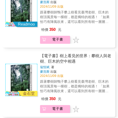
麥浩斯
出版
此喪失野性與魔力——俄羅斯民間傳說中最原
長得像植物的鞭寄生；開車擠過地中海小島的
2024/11/09 出版
始的女巫師雅加婆婆，是自然森林、自然女神
窄巷，顫抖著四肢爬下山谷，沐浴在一整片
的隱喻化身——美洲原住民與森林神靈、林中
跟著攀樹師鴨子攀上樹看見臺灣老樹、巨木的
「龍的氣息」；勇闖中東沙漠河谷，走過荷槍
動植物進行能量交換儀式，年輕人進入森林探
樹頂風景每一棵樹，都是獨特的相遇！ 「如果
實彈的邊境，尋找未被定名的肉蓯蓉，也許它
索「靈視」——森林中的土壤、植群、河流、
恰巧有陣風吹來，還可以看到所有樹一層層地
是全球土地退化問題的解答；航向加納利群
Readmoo
物候與天象，展現喧囂與寧靜、光明與黑暗之
從遠方如波浪般搖曳過來，等風吹拂過來時，
島，在島上田野間的空地，和當地居民一起種
350
特價
元
間的張力， 森林，是屬於詩歌和詩學的空
就跟著樹一起搖曳。在那個瞬間我沒有絲毫擔
下島上特有種「卡登」；從北海道到琉球，橫
間⋯⋯作者與自然共情，穿梭於神話、文學、
心或害怕，只覺得自己跟整座森林有一樣的頻
跨整個日本，走遍高山、雨林、沼澤、火山，
電子書
民間傳說、童話故事、煉金術乃至當代心理
率。」攀上大樹，飽覽底下森林的樹冠，在層
蒐集罕見植物標本，但也別忘了一訪水橋橋
學、藝術中的森林場景。森林象徵了心靈與物
疊的樹海之間，迎著風，與整座森林一起搖
祭、和居酒屋老闆娘乾杯。走過千山萬水後，
質、生命與死亡、夢想與現實、時間與永恆、
曳，是怎麼樣的感覺？臺灣首位ISA認證攀樹師
我們抵達生長在婆羅洲雨林深處的凱氏大王花
自然與精神世界的交會。★關於森林的每一個
鴨子，經常要攀上樹，遊走枝葉之間，為樹木
【電子書】樹上看見的世界：攀樹人與老
——索羅古德自年少時就無數次幻想能一親芳
概念 都是一種宇宙論然而，隨著近代人類中心
修剪、健檢，或是採集、調查住在樹上的珍貴
樹、巨木的空中相遇
澤的夢中之花，那裡既是終點，也是一切的起
主義的發展，自然與森林的靈性被「去魅」；
蕨類、蘭花等附生植物，至今已攀過幾百棵
點：原來他的每一次出發，都是為了回家、然
翁恒斌
著
緊隨其後的理性與工具技術至上，人類成為森
樹，每一棵樹都如同故友，又像是啟發智慧的
後再出發——而他仍是當年那個熱愛植物的少
麥浩斯
出版
林傲慢的統治者，短短幾百年間便引發生態失
長者。從樹底攀到樹梢，就是重新認識一棵樹
年。本書沒有生硬的植物學知識，只有作者索
2024/11/09 出版
衡的危機：——經濟林業以大規模單一化栽種
與世界的旅程。從臺灣的老樹，到參天巨木，
羅古德為了植物多次命懸一線的刺激冒險、逼
跟著攀樹師鴨子攀上樹看見臺灣老樹、巨木的
取代天然混合林，摧毀動植物棲地與植群的有
甚至飛往日本北海道踏雪尋樹，每一次的相
真到簡直躍然紙上的精巧插圖、細膩多情又富
樹頂風景每一棵樹，都是獨特的相遇！ 「如果
機生態——無節制的砍伐與開發原始林，造成
遇，樹木都對他訴說著不同的故事。曾驚嘆春
有想像力的生動文字，以及最重要的——對植
恰巧有陣風吹來，還可以看到所有樹一層層地
不可逆的物種多樣性流失——風暴、乾旱、林
時青翠的嫩芽、夏日蓊鬱的綠葉、秋節纍纍的
金石堂
物純粹、濃烈、生生不息的愛。這本書獻給所
從遠方如波浪般搖曳過來，等風吹拂過來時，
火、溫度升高等與氣候變遷相關的生態災難愈
毬果、冬藏冷冽的雪霰；也曾站在土石流大地
350
特價
元
有植物愛好者、獻給所有和索羅古德一樣，會
就跟著樹一起搖曳。在那個瞬間我沒有絲毫擔
加頻繁——如何恢復大自然自我調節、自我更
的樟樹巨木上，心生恐懼，更有一次次挑戰新
對著生物納悶「為什麼」的少年少女，也獻給
心或害怕，只覺得自己跟整座森林有一樣的頻
新的能力，將是人類世面臨的最大挑戰本書後
高度的興奮與成就感。但是最後，總是會停歇
電子書
有著其他愛好的你——你將能從本書，看見那
率。」攀上大樹，飽覽底下森林的樹冠，在層
半部在盤點危險與問題的同時，也積極引入生
在幾十公尺的樹梢，站在這巨大生命的肩膀，
個全心喜愛某樣事物的、閃閃發亮的自己。
疊的樹海之間，迎著風，與整座森林一起搖
態學觀點，提醒我們向森林與「母樹」滋養跨
與寬廣的天地共振，對這棵容納自己的大樹，