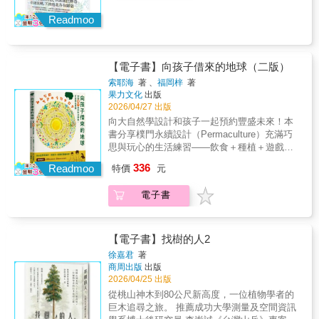
於是，她開始講述自己的故事，講述她那充滿
生命力和好奇心、危險和失落的迷人的一
Readmoo
生………本書以敘事轉譯科學，將難以感知的
生命歷程，轉化為人類可理解的語言。
…… 在這本獨一無二的作品中——渥雷本
【電子書】向孩子借來的地球（二版）
開創同類虛構書寫的先河——講述了一棵山毛
櫸樹激動人心、感人至深的故事，它將永遠改
索耶海
著 、
福岡梓
著
果力文化
出版
變我們對自然的看法。在德國最著名的林務員
2026/04/27 出版
的新書中，我們將會看到山毛櫸如何從一顆微
小的種子慢慢成長為森林巨人，她一路上目睹
向大自然學設計和孩子一起預約豐盛未來！本
的事情、她所面臨的威脅、「家庭」對一棵樹
書分享樸門永續設計（Permaculture）充滿巧
意味著什麼，以及如何在森林中生活和生存。
思與玩心的生活練習——飲食＋種植＋遊戲＋
在此過程中，我們瞭解到一些令人難以置信的
五感＋覺察力培養現地觀察、解決問題、動手
336
Readmoo
特價
元
新發現，例如樹木通過點擊聲進行交流，這意
做的能力與自然共好，大人小孩都是綠色家園
味著她們可以聽到──不僅如此，她們還可以看
的設計師！★呼應108課綱 師長與父母必讀的
電子書
到，甚至將記憶傳遞給後代。彼得．渥雷本以
永續生活教科書★超越課本的樸門思維 200幅
最新科學發現為基礎，撰寫了令人印象深刻的
生動插畫x20組實作練習★邊玩邊學邊做 食農
山毛櫸「自傳」，講述其非凡生命故事——通
x生態x手作x五感x生命教育★孩子一生受用的
俗易懂、有趣、原創，本書將吸引我們所有的
覺察力 靜心x呼吸x正念畫x共感x同理心 為了
【電子書】找樹的人2
自然愛好者，讓我們比樹木更親近。本書特色
在地球上愉快地生存、與自然和諧共處，也為
徐嘉君
著
以樹的第一人稱撰寫：成為一棵樹是什麼感
了未來的「七個世代」，本書提倡樸門永續設
商周出版
出版
覺？也許作為一個人很難想像，但作者以因年
計（Permaculture）的精神，並分享生活中可
2026/04/25 出版
歲而來的成熟和智慧，與大自然和樹木交流。
以實踐的三個原則：1珍惜愛護地球 2尊重所有
從桃山神木到80公尺新高度，一位植物學者的
在許多人眼中，渥雷本的書不那麼科學，但這
人 3與他人共有、相互給予七個世代（Seven
巨木追尋之旅。 推薦成功大學測量及空間資訊
就是他的魅力所在，讓人融入樹木的生命故事
Generations）是來自美國原住民的生命智慧，