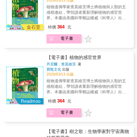
2026/03/13 出版
色畫、同理心遊戲˙融入食物森林花園、水與能
錄、達84.1公尺的「大安溪倚天劍」，每向上
植物遺傳學家查莫維茨博士將植物與人類的五
源、生物棲地地圖…等循環性設計要素˙零浪
推進的一公尺，都是對這片土地生命韌性的重
感相連結，帶領讀者重新理解植物的感官世
費、不製造垃圾、交換才能、不花錢也能過得
新定義。這不僅是一部探險紀錄，也是在為這
界。本書由美國科學雜誌權威《科學人》出
充實快樂的挑戰不論在陽台、社區、學校、城
座島嶼繪製一艘「森林方舟」。透過空載光達
品。 ★內容簡介 你是否想過，植物能看到你？
市或鄉村，每個人都可以成為綠色家園和永續
364
（LiDAR）如同科技之眼的搜尋，以及公民科
金石堂
特價
元
植物，原來有「感覺」── 而且時刻監視著環
生活的設計師！【樸門永續設計・
學家的協作，團隊成功定位出全台941棵巨木的
境！ 美國《科學人》雜誌出品， 有理有據、去
Permaculture】小字典 樸門永續設計源自澳
座標。這些屹立千年的老靈魂，不只是壯麗的
電子書
浪漫化的經典植物學科普。 ★美國科學雜誌權
洲，1978年由比爾.莫利森（Bill Mollison）等
地景，更是氣候變遷時代守護未來的重要關
威《科學人》出品 ★梁文道《開卷八分鐘》專
人提出，數十年來，在世界各地獲得重大進
鍵。藉由計算巨木驚人的碳儲存量，我們終於
題報導 人類心智展現出來的特性，在植物身上
展。樸門永續設計主張：˙「將世界轉化為食物
得以一窺森林在靜默中承擔的重量。跟隨「找
也普遍存在。 關於生命的答案，植物都知道。
【電子書】植物的感官世界
森林」，以農為本又蘊涵豐富的生活形態；˙試
樹的人」再次繫上繩索、攀上樹梢，在樹冠與
● 為什麼不能隨便替植物搬新家？ ● 萊豆抵擋
丹尼爾．查莫維茨
著
圖改變既有生活形態，針對問題提出解決方
雲霧之間，聆聽森林最古老的心跳。
天敵的方式，是「借刀殺人」？ ● 菟絲子也懂
寶瓶文化
出版
案；˙鼓勵人們減少對石化燃料的依賴，充份利
吃，喜歡番茄、不愛小麥？ ● 乾旱來襲，豌豆
2026/03/13 出版
用太陽能、水資源；以友善方式耕作、畜牧和
會向鄰里「通風報信」？ ● 植物「喜歡古典樂
植物遺傳學家查莫維茨博士將植物與人類的五
養殖，形成循環型、可持續的生活方式。
更勝搖滾」是事實，還是人類的腦補與投射？
感相連結，帶領讀者重新理解植物的感官世
● 植物修枝長更好，背後原理是植物對創傷的
界。本書由美國科學雜誌權威《科學人》出
長期記憶？ ▍我們以為植物沒有記憶，不能感
品。★內容簡介你是否想過，植物能看到你？
364
覺疼痛與愛意。 ▍其實它們始終聽著、嗅著、
Readmoo
特價
元
植物，原來有「感覺」──而且時刻監視著環
感知著世界， ▍時時刻刻在給予回應。 植物遺
境！美國《科學人》雜誌出品，有理有據、去
傳學家查莫維茨博士以嚴謹的植物生物學研究
電子書
浪漫化的經典植物學科普。★美國科學雜誌權
為基礎，帶領讀者重新理解：「植物確實具有
威《科學人》出品★梁文道《開卷八分鐘》專
感覺。」它們能感知光的方向與顏色，辨認競
題報導人類心智展現出來的特性，在植物身上
爭者與化學威脅，回應風、觸碰與溫度變化，
也普遍存在。關於生命的答案，植物都知道。●
【電子書】樹之歌：生物學家對宇宙萬物
甚至有長、短期記憶。 本書以人類熟悉的五感
為什麼不能隨便替植物搬新家？● 萊豆抵擋天