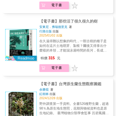
同理心。書中由奈奎斯特（Nyquist）繪製的精
不同樹種的特性與它們所面臨的環境問題：病
東坡曾歌詠過華北、華中、華東的庭園，他在
如果您感嘆日子辛苦，不妨來看看植物為求生
乳動物或鳥類而言，移動不是問題。 但如果你
究，展示了樹木在我們世界中所扮演的重要角
衣若芬（新加坡南洋理工大學文圖學會會長）
&hellip;&hellip;本書不僅是一場探索植物世界的
電子書
美插畫，更為這座壯麗的樹木世界增添光
害、颱風、劇烈氣候……她屢屢徜徉、沐浴於
這些地理環境所見的庭園景致有何不同？此外
存也使盡了渾身解數，像是：✦ 新芽嫩葉也有
紮根在一處呢？如果你是一棵樹呢？」
色以及保護它們的迫切性。這是一本吸引人且
李文鈺（臺灣大學中文系副教授）黃生（臺灣
邀請，也是一堂輕鬆有趣的植物學。無需遠
彩。」──《圖書館學刊》（Library Journal，
樹梢的魔幻時刻，而樹上的時光也如同琥珀
極少人知道蘇東坡也精通醫理，寫過《蘇學士
「防曬術」：為了抵禦強烈紫外線，植物如何
富啟發性的讀物，適合所有熱愛自然和保育的
師範大學名譽教授）楊智凱（屏東科技大學森
行，生活周遭就是植物的仙境。透過科學視角
星級評論）「丹尼爾．路易斯所選擇的十二棵
般，在回返平地後依然支撐心靈。七場樹梢上
方》等醫書，他曾親自採摘、栽種、使用過那
自備「太陽眼鏡」？✦ 鬱金香內建「溫度感應
讀者。」──《阿靈頓雜誌》（Arlington
林系助理教授）解昆樺（中興大學中文系副教
與微觀，從街頭巷尾到鋪路石的縫隙，無處不
樹，在生物學和文化上皆具引人入勝之處……
的旅行也再次提醒我們：若能找到一個物種，
些藥用植物？最重要的，蘇東坡是中國史上著
器」：溫暖時綻放迎客，寒冷時閉合休眠，像
【電子書】那些活了很久很久的樹
Magazine）「本書是一場引人注目的冒險，帶
授、人社中心研發組長、詩人） 各家好評唐
隱藏著生命的智慧與驚喜，再藉由作者幽默的
他對這些樹種及其歷史和重要性進行了細緻的
藉以連結世界不同角落，是人類多麼珍貴也幸
名的老饕，以他命名的菜餚如東坡肉、東坡
極了懂得營運的店主！✦ 花卉的「誘惑與欺
我們從紅杉林冠的頂端，到復活島的大坑，以
安東尼．弗瑞德里克
著
宋八大家蘇軾留下了許多膾炙人口的詩詞與文
比喻與深入淺出的講解，逐步揭示植物世界的
考察……他以公正的態度處理保護工作（及其
運的際遇。──鄒欣寧
魚、東坡羹等共有上百道，他在詩詞中曾紀錄
騙」：利用顏色、氣味、構造甚至偽裝術，吸
及剛果盆地的深處，利用先進的科學及個人故
行路出版
出版
章，相信很多人都十分熟悉。他的作品中除了
奧秘，您將從中找到樂趣與感動。內容按照
抵制）的複雜性，這本書既嚴謹又易讀……這
過名菜像是蘆葦筍、罌粟湯、枸杞芽等，這些
引昆蟲成為「最佳合夥人」？✦ 千奇百怪的求
事，闡釋這些不可思議的樹木如何塑造我們的
2025/01/02 出版
描述他的心情，也記錄了許多植物，值得大家
春、夏、秋、冬四季分類，但閱讀方式靈活，
是對樹木在增強生物多樣性和支持地球生命能
植物要怎麼烹調、怎麼吃？本書除了介紹植物
生術：從製毒防身到鉤刺自衛，甚至「吃真
世界。」──艾瑞克．盧特科（Eric Rutkow），
在久遠得難以想像的時代，一顆古樹的種子是
細細品味。潘富俊老師是我們植物圈景仰的前
您可以從任何感興趣的章節開始，隨心所欲探
力方面的有力辯護。」──《科克斯書評》
知識，介紹它們在生態、文化、經濟的重要
菌」為生，植物的手段遠超想像。✦ 飛翔的種
著有《美國的樹冠》（American Canopy）
如何在這片土地萌芽、紮根？爾後又得拿出什
輩作者，作品影響了非常多人。潘老師睽違十
索自然的巧思。書中高質量的寫真、微距觀察
（Kirkus Reviews）「這本藉由十二種卓越樹
性，也將讓讀者細細品味蘇東坡作品中，由植
子，遷徙的夢想：精心設計的種子機制，讓它
「丹尼爾．路易斯為地球上十二位最會說故事
麼樣的本領，才能泅泳過時間的長河，長成近
年的新作《蘇東坡顛沛流離植物記》有許多關
攝影，以及精緻插圖的呈現，既是視覺享受，
木來探索自然與生存的引人入勝之作，引領讀
物與自然共同構成的文化底蘊，帶出蘇東坡顛
們搭上風的列車，遠播他鄉。✦ 紅色果實的心
的老師傳遞智慧──最古老的、最高的，乃至已
乎永恆的生命？橫跨環境生態學、樹齡學、地
於蘇東坡作品中有趣的植物考證，誠摯推薦給
也輔助了科學觀察，幫助您更直觀地感受一草
者展開一場全球之旅，深入探討每棵樹的科
沛流離而精采的一生。 真心推薦（依姓氏筆
315
理戰術：鮮紅果實吸引鳥類傳播種子，但「欠
Readmoo
特價
元
然滅絕的──分享來自深度時間的教導。他以科
理學、人類學、人類史等領域，一場時間跨度
大家。不論是喜歡植物，或喜歡蘇軾，相信都
一木的美麗與非凡智慧。請用全新的眼光看待
學、歷史與文化意義。從加洲壯觀的紅杉到大
畫序）王瑞閔（胖胖樹）（金鼎獎科普作家）
佳的味道」究竟隱藏了什麼秘密？……本書不
學家的精準、歷史學家的專業及詩人的聲音，
長達數千、數萬年，追尋古樹的時空旅行。古
能夠從書上找到閱讀的樂趣。──王瑞閔（胖胖
身邊的植物，並且互相加油打氣吧！讓它們的
盆地的刺果松，引人入勝的文筆和詳盡的研
衣若芬（新加坡南洋理工大學文圖學會會長）
僅是一場探索植物世界的邀請，也是一堂輕鬆
電子書
為這些樹木發聲。仔細聆聽，我們會深深愛上
樹絕對是世界上一流的生存高手，同時也是地
樹）（金鼎獎科普作家）&有詩一般的彩繪，書
韌性與智慧，成為我們生活的啟發與力量。
究，展示了樹木在我們世界中所扮演的重要角
李文鈺（臺灣大學中文系副教授）黃生（臺灣
有趣的植物學。無需遠行，生活周遭就是植物
這十二棵樹，並察覺自身生活和命運與樹木的
球歷史的書寫者，古老的木材、年輪與斷枝
一般的圖說。書名一如蘇東坡返鄉路上的嗟
色以及保護它們的迫切性。這是一本吸引人且
師範大學名譽教授）楊智凱（屏東科技大學森
的仙境。透過科學視角與微觀，從街頭巷尾到
連結有多麼緊密。」──梅蘭妮．喬卡斯-布拉德
上，忠實記錄了各種有關氣候、地質和植物的
嘆：「心似已灰之木，身如不繫之舟。問汝平
富啟發性的讀物，適合所有熱愛自然和保育的
林系助理教授）解昆樺（中興大學中文系副教
鋪路石的縫隙，無處不隱藏著生命的智慧與驚
利（Melanie Choukas-Bradley），著有《樹木
訊息，這些科學家已經解開或是仍參不透的訊
生功業，黃州、惠州、儋州」。林語堂說蘇東
【電子書】台灣原生蘭生態觀察圖鑑
讀者。」──《阿靈頓雜誌》（Arlington
授、人社中心研發組長、詩人） 各家好評唐
喜，再藉由作者幽默的比喻與深入淺出的講
之城》（City of Trees）及《岩溪公園的一年》
息，隱藏著諸多我們所不知道的過去──可能是
坡生於北宋的好皇帝仁宗時代，在一個心地善
Magazine）「本書是一場引人注目的冒險，帶
余勝焜
著
宋八大家蘇軾留下了許多膾炙人口的詩詞與文
解，逐步揭示植物世界的奧秘，您將從中找到
（A Year in Rock Creek Park）
改寫歷史的關鍵，也可能是我們可以借鑑的長
良的神宗時代做官，在一個十八歲的呆子哲宗
我們從紅杉林冠的頂端，到復活島的大坑，以
紅樹林
出版
章，相信很多人都十分熟悉。他的作品中除了
樂趣與感動。內容按照春、夏、秋、冬四季分
壽之祕。為了探究長壽樹種的生命方程式，美
榮登王位時遭到貶謫。晚年在流謫中棄世，似
2024/12/28 出版
及剛果盆地的深處，利用先進的科學及個人故
描述他的心情，也記錄了許多植物，值得大家
類，但閱讀方式靈活，您可以從任何感興趣的
國知名科普作家安東尼．弗瑞德里克展開一場
乎也決定了徽宗的命運。──黃生（臺灣師範大
事，闡釋這些不可思議的樹木如何塑造我們的
野外調查第一手資料。全書526種野生蘭，超過
細細品味。潘富俊老師是我們植物圈景仰的前
章節開始，隨心所欲探索自然的巧思。書中高
尋訪古樹的「奧德賽」，他走訪美國各地，在
學名譽教授）&蘇東坡，即便身處流離失所的困
世界。」──艾瑞克．盧特科（Eric Rutkow），
98％為原生地生態照，花期與物候資料也是原
輩作者，作品影響了非常多人。潘老師睽違十
質量的寫真、微距觀察攝影，以及精緻插圖的
飽含單寧酸的黝暗河水裡划行獨木舟，或是歷
境，依然放懷天地之外，將無限情思寄託於植
著有《美國的樹冠》（American Canopy）
生地紀錄。 臺灣植物分類學會監事 呂碧鳳國立
年的新作《蘇東坡顛沛流離植物記》有許多關
呈現，既是視覺享受，也輔助了科學觀察，幫
經常人難以忍受的「顛簸動盪」，只為一訪這
物之間。翻開此書，領略他在自然中尋得的心