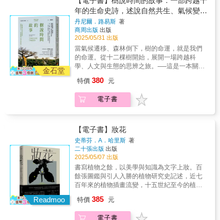
【電子書】樹說時間的故事：一部跨越千
逐漸傾圮⋯⋯慈湖老桂花周圍，本精心埋設資
也帶領讀者進一步思索時間與生存的深度意
都將樹木推向瀕死邊緣，因而枝葉凋敝，錯過
當下。事實上，人類並非唯一使用精神活性誤
記憶，透過年輪和深埋地底的根系，低聲述說
材，期待引導根系生長，卻意外讓積水悶濕本
年的生命史詩，述說自然共生、氣候變遷
義。「人類總是崇敬老樹。不過正如歷史學家
黃金救援時機；一旦根系腐爛、斷裂，或被埋
植去影響腦部作用的動物，若改變意識在自然
著氣候變遷與人類歷史的痕跡。美國大盆地刺
該蓬勃的根系，留下腐爛殘根，樹幹基部嚴重
與人類未來的啟示
傑瑞德．法莫在《老樹的故事》中所說明的，
入鬆散、缺氧的空洞土壤中，即便是再堅強的
丹尼爾．路易斯
著
界並非禁忌，在人類社會中卻面臨嚴格的管制
果松已存活超過5000年，年輪層層記錄著數千
腐朽，使得曾經芳香撲鼻的老桂花搖搖欲
商周出版
出版
我們的崇敬在十八世紀時發生了現代的轉折，
樹種，也難逃衰弱與枯萎的命運⋯⋯「我希望
和汙名化，此現象正反映出人類對大麻和精神
年的氣候變遷，彷彿地球古老的天然年曆；北
墜⋯⋯台灣擁有得天獨厚的氣候，陽光和雨水
2025/05/31 出版
博物學家致力於尋找地球上最古老的生物，期
透過記錄一棵棵老樹的救治歷程，不僅呈現它
活性物質所代表的戴奧尼索斯式野性力量感到
卡羅來納州濕地中的落羽松，屹立了超過2600
都不吝給予樹木生命的養分。樹木醫師詹鳳春
盼精確地判定其年分。這項研究樹木時間的新
們如何被保留下來的過程，更想描繪人與樹之
當氣候遷移、森林倒下，樹的命運，就是我們
強烈的焦慮與不安。【欲望：控制 植物：馬
年，默默見證著美洲的興衰與轉變。生於遠古
在無數危急的關鍵時刻，奮不顧身投入「救
科學，推動了遊客造訪古老的樹木，也促使保
間，那些看似無聲卻深刻動人的情感連結。每
的命運。從十二棵樹開始，展開一場跨越科
鈴薯】人類對自然界的控制欲望，是成也蕭
的古叉葉樹，其樹脂化為琥珀，封存了千萬年
樹」工作。她帶著知識、工具與堅毅，蹲下身
育人士保護神聖的樹林。然而，在對樹木崇敬
一次的救治，既是技術的挑戰，更是一場場關
學、人文與生態的思辨之旅。──這是一本關於
何、敗也蕭何。以馬鈴薯種植為代表的工業化
前的昆蟲與生態片段，為人類展示過去那個繁
金石堂
體傾聽每一棵樹的無聲呼救。針對不同樹種和
與開採並行的情況下，伴隨著帝國擴張和工業
於理解、選擇與陪伴的生命對話。」本書回返
樹木、也是關於我們自身的書籍。 ★《衛報》
農業，核心驅動力就是人類對自然的控制。因
盛鮮活的世界；而地中海的橄欖樹，其果實和
380
棲地環境，挖掘那些根腐葉枯之下，許多來自
特價
元
革命的進展，古老的原始森林逐漸消失。法莫
「搶救老樹」現場，除了深刻記錄一段段驚險
2024年「最佳科學與自然書籍」★★《經濟學
此一欲望，馬鈴薯走下安地斯山脈來到世界各
油脂不僅滋養我們，更流淌進數千年來人類的
人為的誤判：可能是對種樹的態度過於草率輕
帶領我們從黎巴嫩到紐西蘭，再到加州，概述
過程，為大眾刻板觀念除錯，同時也將在地居
人》2024年「最佳書籍」★★《史密森尼雜
處，養活了土地原本無法承受的人口數目，但
文化、信仰和世代情感中。樹木不只是森林的
忽，也可能是出於善意，但缺乏對正確知識的
電子書
了世界上最古老樹木的複雜歷史，其中也包含
民、生活文化和這些老樹共同依存的情感，生
誌》2024年「最佳科學書籍」★每一次抬頭看
也是同樣的欲望，讓單作栽培引發了愛爾蘭慘
見證者，也是地球時間的記錄者。它們與我們
認知，而做出不利樹木生長的決定。像是覆土
來自原住民、宗教人士與致力於研究古老植物
動鮮活地鋪展開來，提醒我們感同身受、與樹
見的樹影，其實都潛藏著與地球、人類未來息
絕人寰的馬鈴薯饑荒。孟山都的基因工程技
一樣，有過遷徙、有過創傷、有過重生，也不
時施工的疏忽、排水未完善規畫，甚至治標不
危機的當代科學家的聲音。法莫揭示了在不斷
木「同理呼吸」的心。書中故事不乏許多動人
息相關的故事。▌樹木──那些站在時間長河中
術，讓人類的控制欲望透過馬鈴薯捲土重來，
斷適應著時代的改變。▌當樹木受難，人類也無
治本地過度混用藥劑，養成植物生長的死土，
加劇的氣候變遷下，仍可能有長遠的未來，前
場景：士林官邸的「楓香夫妻樹」根系交纏、
的綠色見證者樹木看似靜默，卻承載了時間與
從精緻美饌、驚人產量和農藥減量的福祉，到
【電子書】妝花
法全身而退然而，我們正在見證生態的崩解──
都將樹木推向瀕死邊緣，因而枝葉凋敝，錯過
提是我們必須關注那些可能成長為老樹的年輕
分不清你我，當楓香先生因手術病弱，竟是倚
記憶，透過年輪和深埋地底的根系，低聲述說
害蟲抗性、基因污染、資本宰制等災禍……我
亞馬遜雨林以驚人的速度消失；中非每年減少
史蒂芬．A．哈里斯
著
黃金救援時機；一旦根系腐爛、斷裂，或被埋
植物。」──2023年雅克．巴森文化史獎
靠著楓香太太不離不棄支撐、供給養分；在樹
著氣候變遷與人類歷史的痕跡。美國大盆地刺
們如何取捨，其實反映了人類有多執著於「阿
二十張出版
出版
上千萬英畝林地；全球暖化引發的病蟲害，導
入鬆散、缺氧的空洞土壤中，即便是再堅強的
（Jacques Barzun Prize）【名人推薦】「法
木醫師的夢境中，一棵巨大樟樹被花台困住，
果松已存活超過5000年，年輪層層記錄著數千
波羅式」的秩序與統一。透過這四種植物的故
2025/05/07 出版
致數十億棵樹倒下。人類，作為地球上最強大
樹種，也難逃衰弱與枯萎的命運⋯⋯「我希望
莫透過歷史與文化的角度切入老樹，從不同生
夢裡的它聲聲哀求，發出微弱呼救，而後醫師
年的氣候變遷，彷彿地球古老的天然年曆；北
事，我們得以從植物視角重新審視人類在生態
的掠食者，正為環境帶來巨大的傷害。印度的
書寫植物之餘，以美學與知識為文字上妝。百
透過記錄一棵棵老樹的救治歷程，不僅呈現它
命尺度交織歷史文本中的人物與事件。不論是
竟在現實中撞見同樣景象；還有柳營老榕樹做
卡羅來納州濕地中的落羽松，屹立了超過2600
系統中的真正位置，並看見自身欲望如何形塑
檀香木曾被視為聖物，如今面臨嚴格管制與非
餘張圖鑑與引人入勝的植物研究史記述，近七
們如何被保留下來的過程，更想描繪人與樹之
世界爺、龍血樹，還是臺灣的紅檜，一樹一世
為村民情感、記憶與信仰的根，在獲得救治
年，默默見證著美洲的興衰與轉變。生於遠古
了周遭的自然世界。麥可．波倫以其獨特的個
法盜伐的威脅。非洲烏木因其極致黑色與細密
百年來的植物插畫流變，十五世紀至今的植物
間，那些看似無聲卻深刻動人的情感連結。每
界，記載著其生命與眾生的交會，值得我們沉
後，眾人圍繞著粗壯樹幹，彼此牽起雙手將它
的古叉葉樹，其樹脂化為琥珀，封存了千萬年
人化與體驗式敘事風格，從自家花園的觀察和
木質成為樂器製作的珍材，卻因過度砍伐而瀕
藝術歷史，藝術性、科學性與印刷技術的交流
一次的救治，既是技術的挑戰，更是一場場關
浸在樹木的時間尺度下想像。」──本書審訂．
環抱入懷，以上都是令人震懾的畫面⋯⋯此外
385
前的昆蟲與生態片段，為人類展示過去那個繁
親身實驗出發，引導讀者進入一場充滿好奇的
Readmoo
特價
元
臨滅絕。藍膠尤加利樹雖然遍植全球，卻也在
與整合。❶植物分類工作者暨彭鏡毅博士紀念
於理解、選擇與陪伴的生命對話。」本書回返
林政道（國立臺灣大學森林環境暨資源學系副
還包括大溪區公所前「老茄苳」與人民的情感
盛鮮活的世界；而地中海的橄欖樹，其果實和
探究之旅。他巧妙地將歷史、神話、生物學、
某些地區成為入侵物種。這些真實上演的物種
獎得主——林哲緯 審定➋植物插畫家 王錦
「搶救老樹」現場，除了深刻記錄一段段驚險
教授）胖胖樹王瑞閔（金鼎獎科普作家）、洪
鏈結、南投草屯民眾一起參與「鳳凰木」救
油脂不僅滋養我們，更流淌進數千年來人類的
經濟學、社會學與文化研究等多領域知識融會
電子書
危機，反映了自然的反撲與人類對自然的不當