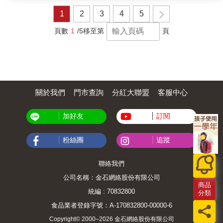
曳，是怎麼樣的感覺？臺灣首位ISA認證攀樹師
物種的智慧學習。森林不只是詩意與美感的表
油然生起敬意與感謝。「樹木是活的，在攀樹
鴨子，經常要攀上樹，遊走枝葉之間，為樹木
1
2
3
4
5
徵，更是人類可以加入的共同體，人與森林重
的過程裡，我明確感受到樹的生命力，與大自
修剪、健檢，或是採集、調查住在樹上的珍貴
建靈性關係，是讓各種生命型態共同繁榮的契
然的貼近。」鴨子將分享他在從事樹木修剪與
蕨類、蘭花等附生植物，至今已攀過幾百棵
頁數
1
/5
移至第
頁
機。正如作者在書中引用人類第一首史詩《吉
保育的工作中，與十餘棵臺灣老樹、神木的相
樹，每一棵樹都如同故友，又像是啟發智慧的
爾伽美什》的隱喻：失去守護靈的森林，也將
遇，在攀樹過程中所見到的樹頂住客、風景，
長者。從樹底攀到樹梢，就是重新認識一棵樹
永遠失去活力和野性。森林是大自然最豐饒的
以及大自然帶給攀樹人的種種驚嘆與省思。★
與世界的旅程。從臺灣的老樹，到參天巨木，
饋贈，是獨具多樣性、複雜性的象徵系統：森
熱情推薦 ★麥覺明｜人文山岳導演李偉文｜荒
甚至飛往日本北海道踏雪尋樹，每一次的相
林的書寫、符號和預測，將改變人們對待彼此
野保護協會榮譽理事長胖胖樹 王瑞閔｜金鼎獎
遇，樹木都對他訴說著不同的故事。曾驚嘆春
和土地的方式森林的美麗與靈性，必須重新被
科普作家郭彥仁（郭熊）｜黑熊生態研究者 /
時青翠的嫩芽、夏日蓊鬱的綠葉、秋節纍纍的
召喚、被發現作者以抒情而詩意的寫作風格，
作家蔡靜芬｜野家院子兒童自然美學創辦人台
關於我們
門市查詢
分紅大聯盟
客服中心
毬果、冬藏冷冽的雪霰；也曾站在土石流大地
帶領讀者飽覽森林超越時間、豐饒而神祕的樣
灣行道樹粉絲團老編財團法人建蓁環境教育基
的樟樹巨木上，心生恐懼，更有一次次挑戰新
貌，激發我們對森林魅力與靈性感受的同時，
金會王喜青｜與人環境股份有限公司執行長王
高度的興奮與成就感。但是最後，總是會停歇
也為當代生態書寫開啟了全新的情感、知識與
書貞｜環境友善種子有限公司執行長｜本書特
加好友
訂閱
在幾十公尺的樹梢，站在這巨大生命的肩膀，
環境的視角。【溫暖推薦】古碧玲 作家、上下
色｜★每一棵樹都是獨特的相遇－－翁恒斌分
與寬廣的天地共振，對這棵容納自己的大樹，
游副刊總編輯呂紹理 國立臺灣大學歷史學系教
享在從事樹木修剪與保育的工作，攀樹過程中
油然生起敬意與感謝。「樹木是活的，在攀樹
粉絲團
追蹤
授洪廣冀 國立臺灣大學地理環境資源學系副教
面臨的挑戰、恐懼，以及徜徉樹冠的讚嘆與省
的過程裡，我明確感受到樹的生命力，與大自
授游旨价 國立臺灣大學森林所博士、《橫斷臺
思。★十餘棵臺灣名樹、老樹、神木巡禮，逾
然的貼近。」鴨子將分享他在從事樹木修剪與
灣》作者【國際好評】「自然之美必須不斷被
百幅照片，紀錄攀樹過程、樹上住客與風景。
聯絡我們
保育的工作中，與十餘棵臺灣老樹、神木的相
重新發現——關於森林的符號、書寫和預測，
★攀樹師有哪些工作？怎麼開始體驗攀樹？收
遇，在攀樹過程中所見到的樹頂住客、風景，
將改變人們對待自然和土地的方式。」——大
錄關於「攀樹」的基礎知識與QA，了解如何與
公司名稱：金石網絡股份有限公司
以及大自然帶給攀樹人的種種驚嘆與省思。★
商品
衛．哈思克David Haskell，《森林祕境》作者
樹木更親近。
熱情推薦 ★麥覺明｜人文山岳導演李偉文｜荒
統編 : 70832800
分類
「《魔法森林》激發了我們的想像力。這本引
野保護協會榮譽理事長胖胖樹 王瑞閔｜金鼎獎
人入勝的著作總結了人類如何在文學和視覺藝
食品業者登錄字號：A-170832800-00000-6
科普作家郭彥仁（郭熊）｜黑熊生態研究者 /
術中概念化和描繪森林，內容豐富且易於理
作家蔡靜芬｜野家院子兒童自然美學創辦人台
Copyright© 2000–2026 金石網絡股份有限公司
解，探討人們如何看待文明邊緣之外的荒