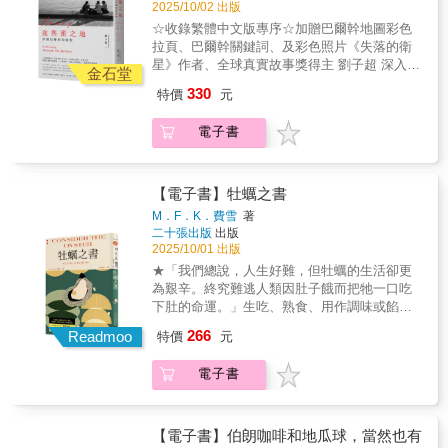
字的版面不用都寫到沒關係。『我跟你說，因
雨，滿街盡是被丟棄的塑膠傘，那就是日本最
2025/10/02 出版
手法，堪稱索魯所有作品之最。——保羅．弗
特出發，行經義大利、斯洛維尼亞、克羅埃西
為這本書太好看了！』⋯⋯這樣想一想，他交
不環保的時候。・日本人一但失去「SOP說明
☆收錄繁體中文版專序☆加贈巴爾幹地圖彩色
謝爾（Paul Fusell）★旅遊書寫的極致表
亞、黑山、波赫、塞爾維亞、北馬其頓、希臘
稿的時候就信誓旦旦，『真的是太愛了，我必
書」，就失去應變的能力。▍四季流轉的東
拉頁、巴爾幹關鍵詞、及彩色照片《失落的衛
現……即便連瑣碎乏味也充滿興味與人情味；
等八個國家、二十三個城鎮，踏上處處有鄂圖
須說這本書真的很好看，我有信心不賣到四千
京・日本的雪分成濕雪和乾雪，在東京想見積
星》作者、全球真實故事獎得主 劉子超 深入巴
對於無家可歸的孩童的描述，更是令人滿心悲
曼帝國歷史遺跡的土地，經過一座又一座的天
金石堂
本不行！』？好吧確實，從頭到尾我是微笑看
雪，就得知道往哪個方向去才行。・「五月
爾幹之旅見證「歐洲火藥庫」上宗教與種族的
淒，難以忘懷。——每日電訊報★當代最迷人
主教堂、東正教堂以及清真寺，看到不同信仰
完書稿的，閱讀的時候完全可以想像他在我面
330
特價
元
病」、「五月蠅」……日文中關於五月的名詞
衝突、思索歷史、傾聽人心故事「土耳其語
的旅行書之一。——金融時報
共處一地又分庭抗禮；傾聽來自不同民族的年
前的樣子：一邊瞪大眼睛一邊激動又帶點少女
都不怎麼美好。・台灣四季不分明，秋天總被
中，BAL代表蜜，KAN代表血。在這片血與蜜
輕人訴說家庭與生活的故事。在斯洛維尼亞，
的嬌羞感和你說話。雖然這乍看是一本旅行手
電子書
曖昧帶過，直到住在東京才看見秋日的獨有表
的大地上，民族主義帶來歸屬與認同，也帶來
他闖入當地的詩歌沙龍，看見詩人如何用語言
記，但我覺得更像一部生活感滿滿的日劇，那
情。▍飲食好日子・日本人愛咖哩，愛到發明
動盪和反抗，還有虛妄動人的未來，在這個世
重建家園；在蒙特內哥羅，認識一名當地少
些他說的出口和說不出口的，都在這本書裡
出只有在日本才能吃到的限定版印度烤餅。・
界上，鮮有事物比虛妄的希望更動人。」－－
女，雖然受聘為美國比薩店接外賣電話，卻從
了。我不知道原來他除了囉唆以外，觀察也這
和菓子、味噌湯和飯糰，這些和食美味，日本
劉子超李郁淳、陳德政、楊理博、張潔平、廖
【電子書】牡蠣之書
沒吃過披薩；在克羅埃西亞，懷抱著南斯拉夫
麼細緻。尾道就是劉揚銘。」——By 本書行銷
年輕人漸漸不愛了嗎？・能說出「我最愛的台
志峰、廖偉棠、鍾文音、鴨寶 好評推薦關於本
舊夢的克羅地亞青年，沉湎於修繕共和國舊
M．F．K．費雪
著
灣小吃是麵線！要香菜！」的日本人是殿堂級
書：繼《失落的衛星》、《午夜降臨前抵達》
二十張出版
出版
物；在莫斯塔爾，種族讓這個城市分裂成兩種
哈台族。▍東京，日常直送・每逢三月到五
後，「全球真實故事獎」得主、單向街年度旅
2025/10/01 出版
系統：郵政、電力公司、公車、消防隊、足球
月，要小心東京公寓陽台上掛著的衣架會莫名
遊作家劉子超再出發，從義大利邊境的里雅斯
隊、醫院、垃圾回收廠……彼此不能共用；塞
★「我們總說，人生好難，但牡蠣的生活卻更
地消失不見。・車尾掛著兩個紅燈籠，沿街移
特出發，行經義大利、斯洛維尼亞、克羅埃西
爾維亞的電商教父，靠著開課教年輕人用短影
為艱辛。終究難逃人類因肚子餓而把牠一口吃
動叫賣的拉麵車，竟會在東京都心出現，顯得
亞、黑山、波赫、塞爾維亞、北馬其頓、希臘
片做買賣，推崇從羅馬尼亞去到美國開創美妝
下肚的命運。」生吃、熟食、用作調味或餡料
好夢幻。 ・日本提款機真貼心，零錢鈔票可存
等八個國家、二十三個城鎮，踏上處處有鄂圖
品牌的ABH；而經歷上個世紀末三年又十個月
牡蠣是千變萬化的多汁情人然而，第一個吃牡
可提，連換存摺都幫你自動完成。
266
曼帝國歷史遺跡的土地，經過一座又一座的天
Readmoo
特價
元
的塞拉耶佛圍城的老婦，選擇用沉默面對過
蠣的人真是勇者！以感官而慧黠的散文撼動飲
主教堂、東正教堂以及清真寺，看到不同信仰
去……美麗的山谷、帝國的殘影、歷史的幽靈
食文化──M．F．K．費雪經典──飲食史上第
共處一地又分庭抗禮；傾聽來自不同民族的年
電子書
與人類的愛恨，劉子超都一一記下，巴爾幹在
一本獻給牡蠣的情書--------------------------------------
輕人訴說家庭與生活的故事。在斯洛維尼亞，
書中不再只是一個地理概念，而是充滿掙扎與
-------------------------------------------一點點的偏愛，
他闖入當地的詩歌沙龍，看見詩人如何用語言
希望的真實存在。劉子超透過雙腳與雙眼親自
一點點的飢餓，交織出不可抹滅的飲食記憶。
重建家園；在蒙特內哥羅，認識一名當地少
感受這個愛恨濃烈的地區最平實的面貌，在血
牡蠣是飲食文學名家M．F．K．費雪一生摯
【電子書】伯朗咖啡和地瓜球，當然也有
女，雖然受聘為美國比薩店接外賣電話，卻從