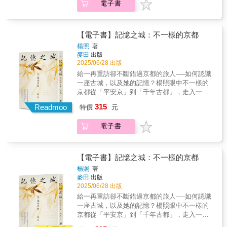
楷倫│食家飯│胡靖│洪愛珠│栗光│陳珮珊│焦桐
電子書
有一個地球》，再到劉克襄、吳明益等當代自
來到臺灣擔任空軍教練的日子。寫到末尾，這
基因讓他們勇往直前？科學研究顯示，冒險者
欲，裡層則是歲月在生命中留下的餘味。◆收
│彭紹宇│楊双子│萬盈穗│鄭進耀│韓良露│蘇凌
然文學名家，將豐富的知識與歷史編織進這部
封信開始變得重複、混亂，最後戛然而止──這
腦中的多巴胺分泌暢旺，心生冒險之心，但還
錄江鵝、李桐豪、林楷倫、洪愛珠、楊双子等
（按姓氏筆畫排序）「『飲食』與其相關之人
作品中。本書結合自然寫作、山岳文學與回憶
些信紙，或許正是他試圖保留不斷流失的記憶
有深藏在血脈裡的DNA讓他們勇往直前。＃向
知名作家作品，將帶領讀者悠遊於不同的飲食
事物，於我而言像是一幕幕難分難捨的場景，
錄，娓娓道來埋藏在一個典型移民家庭背後的
所做的最後努力。從這封信件中，李潔珂發現
歷史上最著名的南極冒險家致敬 以紀錄片手
文學中，體會每位作家與不同料理間的記憶與
【電子書】記憶之城：不一樣的京都
任憑喜怒哀樂、悲歡離合抑或數不盡的貪嗔
故事，既是小人物的生命故事，亦是動盪大時
了她從未認識過的外公「曹崇勤」，而那些她
法挖掘阿蒙森的策略何以成功，失敗的史考特
情感。◆給予中學至大學的學子，從品味文字
楊照
著
痴，都悄無聲息的逗留在一頓飯菜裡。雖說這
代的縮影。書中交織著外公與外婆的人生故
感到陌生、對家族歷史來說卻無比重要的片
當年探險文件、日記與遺書手稿，探索「極
中細細嚐出人生之味，不僅強化語文理解力與
麥田
出版
景色應有重彩濃墨和輕煙飛絮之別，但總是會
事，以及李潔珂對家族故事、自然環境及自我
段，就遺落在她血脈的源頭之一──臺灣。因
限」「成敗」「信念」的人性與價值。＃向死
感受力，更在每則選文後，收錄精采賞析，引
2025/06/28 出版
隨著情境變化、物換星移而予人迥異於前的記
認同的追索與反思。她從這些人與自然的過去
此，她決定在三十一歲這年回到臺灣，試圖找
而生：死亡真的只是生命的終結嗎，還是有另
領讀者進一步感受飲食中的故事與體悟。◆王
給一再重訪卻不斷錯過京都的旅人──如何認識
憶，那麼『飲食』也就隨之產生了新的面
與現在，爬梳這個家庭、這座島嶼如何走到今
出外公信中所寫的蛛絲馬跡，以及外婆生前的
一種哲學上所謂「死亡的高貴」，可以讓精神
偉忠、謝哲青、徐國能、朱嘉雯、厭世國文老
一座古城，以及她的記憶？楊照眼中不一樣的
貌。」──李純瑀選文分為兩大主軸：其一，以
日。敘事精煉而情感細膩豐沛的本書，既是關
話語，追尋外公與外婆年輕時的過往，以及家
穿越死亡而得以重生 既然人終將一死，為什
師情義相挺推薦。 精選21位名家的飲食作品，
京都從「平安京」到「千年古都」，走入一座
「生命」階段為經，書寫成長過程中的點滴插
於一個家族的回憶錄，也是一部近代臺灣小
族的故事，並從文化與歷史中，深入認識臺灣
麼不向死而生（Born to Die）？＃「全景效
海納多元詮釋角度，從飲食中看人生百態，也
城市層層疊疊的千年歲月……繼「日本文學名
曲。無論是挫折時一碗熱麵的撫慰、求學時光
傳，更是一場以自己的全身感官去踏查、感受
這個既遙遠又親近的「家鄉」。▌從城市到田
應」：我想起當初冒險的初衷，為弄懂宇宙大
315
品味年歲流轉的深層體悟。毛奇│田威寧│司徒
Readmoo
特價
元
家十講系列」之後，再從京都城的漫步記憶裡
的街邊小吃，或是初入社會、匆忙之間一顆便
自身來處的雋永旅程，也讓生長在臺灣的我
野，從山林到海洋，以全身五感認識這座既陌
爆炸的起源，我試圖以「全景效應」用宇宙視
衛鏞│朱全斌│江鵝│李宛蓉│李桐豪│吳健豪│林
見微知著，重探日本文化。【收錄京都千年大
利商店飯糰的救贖，這些食物都承載著當下的
們，能再次以嶄新眼光認識這座島嶼的美麗與
生又無比熟悉的島嶼──臺灣在這趟旅程中，她
角看全景南極。當痛苦焦慮看似無限延伸，一
楷倫│食家飯│胡靖│洪愛珠│栗光│陳珮珊│焦桐
電子書
事記、獨家品味京都書單】我一再「重訪」京
心境與生活的重量；其二，從生活「感受」出
不凡。【各界讚譽】「作者以一雙有距離感的
不只造訪家人曾居住的城市，探訪仍在臺灣的
旦放在宇宙中，是多麼微不足道的一粒塵埃人
│彭紹宇│楊双子│萬盈穗│鄭進耀│韓良露│蘇凌
都，甚至像是「重返」京都，唯有深入這座城
發，映照食物與情緒間的微妙連結。同一道料
眼望向臺灣，因為身世和語言的距離，讓筆下
家族親友，曾受過專業的植物學訓練的她，也
類的精神世界的浩瀚，是自癒困境的一條路，
（按姓氏筆畫排序）「『飲食』與其相關之人
市的記憶，才能明白不是只有櫻花、楓葉可
理，在不同情境中會有截然不同的味道。熱鬧
的臺灣瀰漫薄薄的霧氣，但當霧散去時，又如
進一步走入臺灣的山林，登上高峰，深入祕
因為關心的視野不同了。＃自訂時區：三百六
事物，於我而言像是一幕幕難分難捨的場景，
看。容我將我從時間層疊眼光中看到的「不一
的聚會適合分食佳肴，而一人面對滿桌菜肴
【電子書】記憶之城：不一樣的京都
此的清透鮮明、節理透徹。在山林水畔、城市
境，也走向海洋與田野，企圖從她熱愛的自然
十度經緯線終極匯聚在此。站在從不設限的南
任憑喜怒哀樂、悲歡離合抑或數不盡的貪嗔
樣的京都」，訴說出來……──楊照來到京都，
時，孤寂的感受也會悄然浮現。飲食，成為黏
巷弄與鄉鎮阡陌間，連結了個人的家族史以及
楊照
著
中，用身體感受、探索臺灣這片壯美、神祕、
極點上，我開始認真思考，什麼才是時間存在
痴，都悄無聲息的逗留在一頓飯菜裡。雖說這
宜一身素淨，靜心輕語，那是對於這座城市之
合生活片段的最佳媒介，賦予日常更多顏色與
麥田
出版
臺灣自然、地質與人文的歷史。清晰地點出人
多變而溫柔的土地。她爬上能高越嶺古道、
的意義？ 從現在開始，我要自訂我的時區，
景色應有重彩濃墨和輕煙飛絮之別，但總是會
美的敬意，也是對其他同樣也正領受這份美的
香氣。本書共分為四輯：輯一「回首 依稀少
2025/06/28 出版
是環境的動物，而環境則是人間的明鏡。」
「黑色奇萊」、水社大山，走進阿里山中的堰
走自己的路。＃明白：四十八天，天天行走在
隨著情境變化、物換星移而予人迥異於前的記
旅人之尊重。也應駐足任何偶入眼簾的庭園，
年」專注於往日情懷的料理，輯二「人間 如
——黃麗如，作家「一名移民後裔回到臺灣，
給一再重訪卻不斷錯過京都的旅人──如何認識
塞湖「水漾森林」，記錄下豐富的植物觀察，
三千公尺冰覆的白色大地上，我終於明白了我
憶，那麼『飲食』也就隨之產生了新的面
不放過拜觀機會，因為一不小心錯過的，可能
常不如常」著重同甘共苦的記憶，輯三「大
透過自然生態與生物多樣性的考察，檢視自己
一座古城，以及她的記憶？楊照眼中不一樣的
也前往臺南曾文溪口的臺江國家公園追尋黑面
的「明白」勇敢面對未知，去尋找每個人心中
貌。」──李純瑀選文分為兩大主軸：其一，以
就是千年一遇的心靈洗禮。還應當放下相機，
夢 好好生活」精選生命體悟的篇章，輯四
的家族歷史，並找到歸屬感。這是一本有關環
京都從「平安京」到「千年古都」，走入一座
琵鷺的蹤跡；她也爬梳各種史料與作品，從郁
的那個南極！＃神祕南極與古地圖之謎：為何
「生命」階段為經，書寫成長過程中的點滴插
親眼閱讀景點說明文字、觀賞承載著歷史痕跡
「四方 三江五湖」則寫下各地獨特的佳肴與
境與大自然的書，它同時也是一本世代的紀
城市層層疊疊的千年歲月……繼「日本文學名
永河的《裨海紀遊》、前來臺灣研究植物的日
十五世紀的羊皮古地圖上，竟已精準繪製出當
曲。無論是挫折時一碗熱麵的撫慰、求學時光