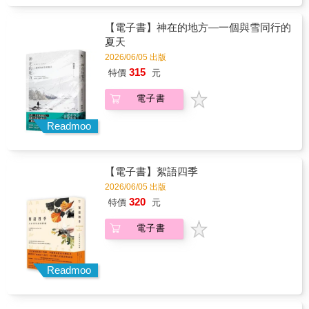
鬼魂， 讓我忘記想要恨誰。 ★ 原來我不是厭
世，只是在某個地方活膩。 在此之前，我對泰
國唯一的模糊概念來自於舅舅：泰國錢幣、大
【電子書】神在的地方—一個與雪同行的
象鑰匙圈、榴槤糖、孔雀羽毛、五塔標行軍
夏天
散、風景畫摺疊扇&hellip;&hellip; 為什麼這個
2026/06/05 出版
新鮮有趣、充滿生命力的泰國，和小時候在宜
315
特價
元
蘭鄉下認識的泰國，長得根本不像。 我的泰國
有按摩、夜市、背包客、佛寺和水上市場，有
電子書
曼谷清邁華欣芭達雅和好多熱帶島嶼，是一個
色彩繽紛的人間萬花筒。 我們真的來到同一個
國家嗎？
Readmoo
【電子書】絮語四季
2026/06/05 出版
320
特價
元
電子書
Readmoo