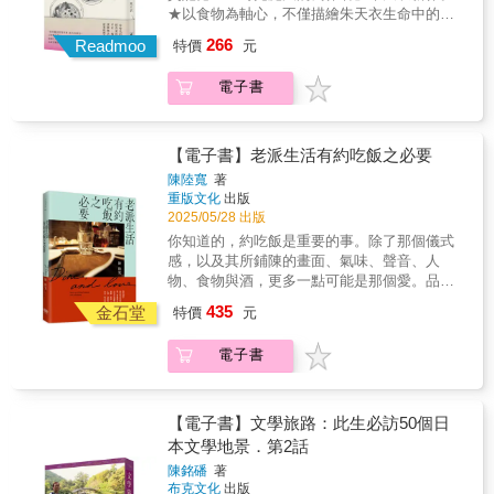
事，並承載著新年到來的想望。至於香甜可口
物語》的文學場景、金閣寺從焚毀到再建的美
長、紅學研究中心主任厭世國文老師│高中教師
★以食物為軸心，不僅描繪朱天衣生命中的珍
鷺，走進家族的過往。在這部富有思想的回憶
小說場景，從文學出發閱讀京都從紫式部《源
透過自然生態與生物多樣性的考察，檢視自己
作品，細細品出其中蘊含的人生況味，並提點
的玉米，則是朱家三姊妹共同的心頭好。無論
學寓言、平等院鳳凰堂關於淨土的想像。這座
貴記憶，也將帶領你一同品味時代的共同記
錄中，李潔珂邀請讀者思考，是什麼讓家鄉成
氏物語》、川端康成《美麗與哀愁》、《古
的家族歷史，並找到歸屬感。這是一本有關環
出對飲食與生命的細膩情感。在每篇文章後的
266
是保留原味、口感扎實的糯玉米，還是以玉米
Readmoo
不斷被反覆書寫與重構的城市，儼然已成一座
特價
元
憶。你記憶中最熟悉的味道是什麼？秉持「能
為家鄉？是語言，家族，還是景色？讀完這本
都》到三島由紀夫《金閣寺》等文學場景中閱
境與大自然的書，它同時也是一本世代的紀
賞析中，她以溫柔的文字娓娓道來，融合自身
為基底製成的玉米片、爆米花等零嘴，都為她
人類文明博物館，在這裡，歷史是活生生的記
吃就是福」的朱天衣對飲食少有禁忌，除了極
書我滿懷熱忱，迫不及待想知道那些標示出我
覽京都。◎建築如何述說宗教與政治重構京都
錄，這個結合提供了全新的閱讀體驗。臺灣是
體會與文章意涵，帶領讀者踏上一場感官與心
們的生活增添無數快樂。這些看似尋常的食
憶，是一種淨化的力量。
電子書
少數不碰的食材外，生活中常見的各類菜餚，
的過往的每一棵樹的名字。」——羅雲．荷薩
的故事延曆寺、平等院、聚樂第、方廣寺、大
一個多元化的移民社會，許多家族的故事也橫
靈並行的美食旅程。每一道料理，都是一段故
物，蘊藏著朱天衣一家人共享的溫馨時刻，在
她都有屬於自己的回憶與情感寄託，對她而
奧．布坎南（Rowan Hisayo Buchanan），作
德寺、平安神宮……精美建築不只是安靜佇立
跨多國邊界、語言、傳統，這本書可以啟發讀
事，都蘊藏著獨一無二、令人動容的情感，也
她的筆下，無論是山珍海味，抑或是街頭巷尾
言，食物不只是果腹的存在，更是一種時光的
家「一份對家族美麗而淋漓盡致的致敬，也是
的古蹟，更是歷代信仰與政權重新書寫歷史的
者，讓我們重新思考家族故事及遺產的定
許藏著對家鄉的依戀與認同，也許是對親情的
的平民小吃，每一道料理，都蘊含著獨特的故
標記，承載著過往歲月的溫度與情感。冬夜裡
一次勇敢而費盡心思，在霧中尋求理解的探
場所。從奠定京都作為文化宗教核心地位的
【電子書】老派生活有約吃飯之必要
義。」——吳怡慈，鬼島之音監製、共同創辦
牽掛與羈絆，也可能是對生活的感悟與成長。
事與情感。一口咬下的不只是食物，更是歲月
不可或缺的麻油雞，是坐月子至關重要的補
尋。」——艾咪．利普羅特（Amy Liptrot），
「平安京時代」、成了織田信長與豐臣秀吉手
人「《山與林的深處》是一次精雕細琢的沉
當記憶中的味道再次被喚醒，也喚起了深藏於
陳陸寬
著
的縮影，是人與人之間的聯繫，也是永遠留存
品，也是朱天衣即便身懷六甲，仍心心念念、
《逃離之地：我在奧克尼群島的戒癮日記》作
中權力劇場與軍政象徵的「安土桃山時代」，
思，關於記憶、愛、風景——以及在語言中尋
記憶中的深情，並讓我們能夠再次品味每一份
重版文化
出版
心底的時光。 從無到有的時代記憶，從有到無
象徵增添新成員的臺灣專屬料理。而對於形似
者「雙眼清澄而內心溫暖，《山與林的深處》
到捲入尊王攘夷與明治維新歷史洪流的「倒幕
找一個家。書中的篇章精煉而閃耀著光芒，眷
真摯的故事。情義相挺推薦王偉忠│製作人謝哲
2025/05/28 出版
的感傷「匆忙下車的我回首揮著手，道別的是
元寶的水餃，不僅朱天衣有獨到的品嚐學問與
是一次深刻而誠實的沉思書寫，關於塑造了我
時期」，作者用三大歷史轉折時刻劃分，帶領
戀地向彼此傾靠；不論是從形式或內容上而
青│節目主持人、作家徐國能│國立台灣師範大
你知道的，約吃飯是重要的事。除了那個儀式
小童，道別的是我們一起走過的年輕歲
口味，這也是父親童年時期翹首期盼的年節樂
們的自然與家族景觀。李潔珂是位獨具詩意的
讀者一一走入比叡山的宗教政爭、宇治《源氏
言，這都是一本美麗的書，關於人與人、地方
學國文系教授朱嘉雯│國立東華大學洄瀾學院院
感，以及其所鋪陳的畫面、氣味、聲音、人
月……」──朱天衣朱天衣曾說，他們是經過從
事，並承載著新年到來的想望。至於香甜可口
才女，對於神祕而極美的事物有著高度關
物語》的文學場景、金閣寺從焚毀到再建的美
與地方之間的距離，以及如何在他們之間架起
長、紅學研究中心主任厭世國文老師│高中教師
物、食物與酒，更多一點可能是那個愛。品嚐
無到有的一代。他們見證冰箱、電視、洗衣機
的玉米，則是朱家三姊妹共同的心頭好。無論
心。」——莎林．泰奧（Sharlene Teo），作
學寓言、平等院鳳凰堂關於淨土的想像。這座
橋梁。」——羅伯特．麥克法倫（Robert
《薯條與油封大蒜》，你熟悉了貓下去的「新
等家電進入日常生活，也經歷了各國美食文化
435
是保留原味、口感扎實的糯玉米，還是以玉米
家一部哀悼之作；它將歷史和旅行的線索緊密
金石堂
不斷被反覆書寫與重構的城市，儼然已成一座
特價
元
Macfarlane），《心向群山》、《大地之下》
台北家常菜」，一個來自高雄小伙子的台北家
陸續來臺的歷程，從迴轉壽司、港式飲茶，到
為基底製成的玉米片、爆米花等零嘴，都為她
結合在一起……提供了富美感也親密的視角，
人類文明博物館，在這裡，歷史是活生生的記
作者「我真想像她一樣：李潔珂運用了她的所
常味。品讀《老派生活有約吃飯之必要》，你
美式快餐，這些外來餐飲品牌的登陸，不僅改
們的生活增添無數快樂。這些看似尋常的食
讓人看見一座島及一位作者由大環境與歷史事
憶，是一種淨化的力量。
有感官，包括那個我們大多數人都忽略的感官
電子書
會認識阿寬，這個人，跟他成為老友、飯友、
變了臺灣的飲食習慣，也成為他們青春歲月的
物，蘊藏著朱天衣一家人共享的溫馨時刻，在
件所形塑出的樣貌。——《柯克斯書評》
——內在真我，去體驗了臺灣的林地、濕原、
酒友，一起老派的相約，一起探索吃飯有愛的
一部分，每一次嘗試，都是一次對世界的探
她的筆下，無論是山珍海味，抑或是街頭巷尾
（Kirkus Reviews）在發現祖父零碎而帶有自
高山、低地，以及在其中、其上、其下的各種
原鄉。◆◆◆寫完一本《薯條與油封大蒜》，
索、一種對未來的憧憬。然而在時代的更迭
的平民小吃，每一道料理，都蘊含著獨特的故
傳色彩的文字書寫後，環境史博士李潔珂動身
生物。而透過這本無與倫比的書，她真的帶我
我不時會問自己：「貓下去是什麼？」於是我
中，他們也親眼目睹了許多事物「從有到
【電子書】文學旅路：此生必訪50個日
事與情感。一口咬下的不只是食物，更是歲月
前往臺灣島，尋找祖父故事中缺漏的部分，並
抵達了那些所在。」——傑克．戴維斯（Jack
回過頭來發現了一件事情，職業生涯走到了現
無」：餐館在疫情的考驗下成為絕響，美食在
本文學地景．第2話
的縮影，是人與人之間的聯繫，也是永遠留存
試圖重新連絡上遠房親戚。充滿詩意的島嶼之
E. Davis），2018年普立茲獎得主「面對人與
在，撇開有錢沒錢，真正讓我愉快也自在的，
時間的流逝中失去從前的好滋味，曾經喜愛的
心底的時光。 從無到有的時代記憶，從有到無
旅和反殖民式開墾在作者對島上動、植物相、
陳銘磻
著
地方之間的關係，一場精妙而充滿力量的探
就一件事，一種狀態，一個與工作相輔相成而
米粉湯美味不在，魂牽夢縈的霜淇淋無法再品
布克文化
出版
的感傷「匆忙下車的我回首揮著手，道別的是
自然災害和政治史的描述中躍然紙上。——
尋，以及一次在暗夜中發光的召喚，喚起一片