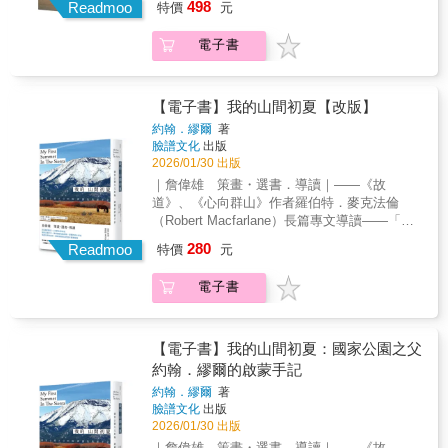
物種深沉的愛，「你知道同理和感受的差別
498
Readmoo
特價
元
時，他也能有意識地將將田野紀錄轉化成精彩
相機記錄島上的光與日常。這些影像最初只是
嗎？同理使用理智，但感受要靠心。你理解往
的書寫，最終呈現出欲望與水色並陳，既有著
生活的片刻，在社群分享後，卻讓許多人重新
後你必須繼續叉魚，用獵人的身分不斷辯證愛
電子書
一隻隻銀鱗金身的魚在溪間蜿蜒，也有獵人在
看見金門——原來這座島，不只有戰地、政治
為何物，但關於感受你只能涉足到魚叉的末
夜裡的河狩獵，血霧瀰漫的多樣切片。本書亦
與觀光印象。還有海風、光影與色彩，以及被
端，就像於永夜中困在一間小小的冰屋裡。」
收錄了十篇來自環境書寫圈的作家與自然科學
時間慢慢留下來的島嶼氣質。於是，這本書誕
在一次次走訪河川觀察魚鰍鰻蝦蟹的過程，胡
界專家學者的文章，一同集結成冊，既是對胡
生了。本書依循顏色前行，拆解金門長年被忽
【電子書】我的山間初夏【改版】
冠中聽見了自然的呼喚，那或是水流的聲音，
冠中的回音，也對當代環境書寫作思索與叩
略的層次。【金門綠】不只是樹與田，而是小
約翰．繆爾
著
或是苦花食藻的鈍響，本書是他嘗試將那聲音
問。──「在巨觀上沒有端點的溪流之中，他用
路橫行、風穿村落的日常蔭影。【金門藍】不
臉譜文化
出版
化作文字的精采書寫，是臺灣文學裡首見的以
真摯與靈活的書寫，成為了溪裡一處繞不開的
只是海，而是被戰爭封存、被時間緩慢打開的
2026/01/30 出版
溪魚為書寫對象的文學創作，也是他勇於自我
地形，形塑湍瀨、深潭，在當代文學的流域
蔚藍邊界。【金門金】來自天空、雲影與日
｜詹偉雄 策畫・選書．導讀｜——《故
剖析，觀照己身位置與環境關係的多元思索。
中，創造了某個珍奇的棲地。」──〈流域中無
落，是最容易錯過、卻最動人的風景。【金門
道》、《心向群山》作者羅伯特．麥克法倫
邀請所有讀者跟隨他的文字潛入溪底，去聆聽
可取代的地方——讀胡冠中，及其文學作
灰】是全島要塞、地下工事、戲院與軍事遺構
（Robert Macfarlane）長篇專文導讀——「我
那永不止息的「水裡的回音」。謝謝你讀到這
品〉，黃瀚嶢（作家．生態繪圖家）「無數個
的靜默殘影。【金門紅】存在於磚牆、聚落、
慶幸自己不夠偉大，繁忙的世間並不會想念
裡，謝謝你願意聽我的聲音，我在某個時刻聽
的我 進入 無數條溪流 我會為你 無數次翻新 所
280
老屋、洋樓、祭儀與棲居之中，是生活仍在流
Readmoo
特價
元
我。」與《湖濱散記》、《沙郡年紀》齊名國
到了那個聲音，於是我也成為了那個聲音。於
有的記憶 關於溪流的 關於 我們的 我會一直為
動的證明。有些地方，必須放慢速度，才會發
家公園之父、環保運動先驅約翰．繆爾的初心
是我寫作，於是我用那聲音呼喚著你。──〈水
你訴說」──〈未曾間斷〉，小令（詩人）「忘
現它一直都在，當風景不再只是被觀看的對
電子書
所在喚起世界對自然、環境保育關注的百年重
裡的回音〉
記他究竟有沒有拿下五千元，但寫出了《深溝
象，而是由人、時間與記憶共同構成。當你不
要經典約翰．繆爾，美國當代最重要的一位自
釣魚大賽》上、中、下，這三篇文章，有著大
再尋找景點，終於理解，金門不只是一座島，
然哲學家與文學家，同時也是發明家、生物學
衛．奎曼的瘋癲與幽默的影子，卻也揉和冠中
而是一種正在流動的狀態。
家、地質學家、探險家，從十九世紀末即開始
【電子書】我的山間初夏：國家公園之父
對溪流獨特的感受與詩意，屬於臺灣溪流，未
推展近代環境、自然保育運動，他的日記、文
約翰．繆爾的啟蒙手記
曾被人探勘過的寫作領域。我看了一遍又一
章與演說，在國際間掀起環境保育意識，進而
遍，也哭了一遍又一遍，文字裡的你還永遠地
約翰．繆爾
著
催生多座國家公園及自然保護區，被譽為「國
燃燒著火焰。」──〈溪裡的火〉，白魯夫（生
臉譜文化
出版
家公園之父」和「現代環保運動之父」。而他
2026/01/30 出版
態攝影家）「冠中展現了另一種『從產地到餐
一生共發表三百多篇文章及出版十多本重要著
桌也到書桌』的二刀流：從最貼近田野的現
｜詹偉雄 策畫・選書．導讀｜——《故