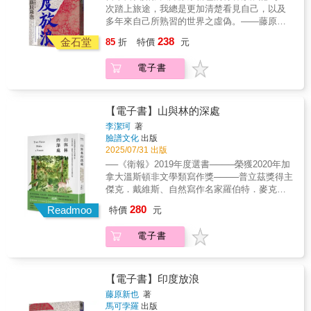
極點」的科考站。在這一趟挑戰身心極限的旅
次踏上旅途，我總是更加清楚看見自己，以及
態觀察 從福克蘭群島、南喬治亞島、南極半
程中，楊力州拍下台灣首見的完整珍貴南極影
多年來自己所熟習的世界之虛偽。――藤原新
島，到象島與欺騙島，平路近距離描寫不同企
像；在世界最寒冷最神祕的地理邊界，他也撬
也《印度放浪》「卷頭語」 無畏的輕狂靈魂
鵝的習性與情感世界，也不忘凝視人類對自然
238
開了自己心靈最深沉的冰層。「在冒險家眼
金石堂
85
折
特價
元
直探印度的灼熱、印度的失序肉身敗陣了，卻
的影響與掠奪。她筆下的企鵝，不僅是生物觀
中，極地探險是最潔淨、最孤獨的受苦方式。
換來自在的心與勇氣。這，是我25歲的模
察的對象，更是人性投射的鏡像。 ★跟著作者
在風雪中一切歸零，沒有依賴、無法期待。」
電子書
樣！ 25歲這年，日本攝影大師、也是旅行名家
南極旅行也同步看到南極探險家的精彩故事 第
白茫茫風雪、360度「尖叫風暴」中，楊力州的
藤原新也身負採訪任務，背著一架相機和幾捲
一個登上南極點的挪威極地探險家阿蒙森，在
情緒風暴無預期的到來。舉目四望，無邊無際
底片，第一次來到印度旅行。初識的印度和其
旅途中除了巧克力與肉餅，還帶著三千本書；
的永晝南極讓人心慌，內心深藏的憂鬱情緒，
他旅者眼中所見並沒兩樣：髒污、擁擠、紛
很會鼓舞士氣的謝克頓，在船體於浮冰上出現
【電子書】山與林的深處
開始轉化為異常清晰的記憶、痕跡、夢境甚至
亂、躁動，甚至帶點滑稽的矛盾。 這是一場清
裂痕時，帶領「堅忍號」全體船員脫險而聞名
李潔珂
著
神諭而出現⋯⋯他感受到兩股趨力的拉扯：一
狂歲月的浪蕩痕跡，不矯情不預設立場，因此
於世；還有為南極而喪命的史考特，首次征戰
臉譜文化
出版
端是生之欲望，以及探尋未知的冒險DNA；一
能以青春的眼界，從觀望、迷惑、沉重到融
帶領隊伍創下南緯八十二度的新紀錄，可惜在
2025/07/31 出版
端是自身的憂鬱症，與壓抑的家族創傷。猶如
合，深刻體悟到如何順應印度的方式。然而，
第二次探險到達南極點時罹難，差一點就「發
──《衛報》2019年度選書────榮獲2020年加
冰障下不可見的90％冰山，楊力州以薩提爾
經歷多年後，已是壯年的藤原新也在面對與當
現」了南極！ 許多時候，讀探險家事蹟，像是
拿大溫斯頓非文學類寫作獎────普立茲獎得主
「冰山理論」為喻，映照自己潛意識中隱藏的
初踏足印度時同樣年紀的年輕人提問「為何要
獲得替代式的滿足，包括當年以失敗收場的事
傑克．戴維斯、自然寫作名家羅伯特．麥克法
恐懼、執著與傷痕——年屆50、走過人生中場
去印度？」時，當年那才20歲出頭的年輕小伙
蹟，讓我自覺僥倖，正好像在家中聽聞遠方的
倫盛讚──一部結合自然寫作、山岳文學、旅遊
的金獎導演，心中有很多遙遠的枯寂之地，憂
280
形貌如顯影般浮現眼前。是啊，藤原新也開始
Readmoo
災難，重重吁出口氣，心裡是荷馬的句子：
特價
元
紀實和回憶錄的詩意之作「孕育了我親愛家人
鬱症、家族創傷、創作低谷⋯⋯在極地風暴的
向自己索求答案：為什麼要去印度？
「正因為我們在劫難逃，萬物才顯得更加美
們的島嶼──臺灣，究竟是什麼樣的地方？」吳
肆虐中，這位善於紀錄他人人生的導演，第一
「……那個年輕的昔日之我，一副大病初癒的
好。」 極度推薦 詹宏志、詹偉雄、馬翊航、李
電子書
建龍 臺灣猛禽研究會理事長吳怡慈 鬼島之
次將目光轉向了自己。「南極歸來，我從全新
樣子。身形癯瘦，頭髮很長，鬍鬚有如亂草，
欣倫、楊力州、謝哲青、工頭堅、郝譽翔、陳
音監製、共同創辦人黃斐柔 作家黃麗如 作
角度看待創傷與情緒。更多新生的我，要規劃
突出的顴骨因為強烈日曬而泛光。儘管看起來
思宏
家黃宗潔 國立東華大學華文系教授詹偉雄
自己的時區，走自己的道路。」當楊力州終於
非常虛弱，但被太陽曬得焦黑的肩膀，正體現
公視《群山之島》紀錄片製作人鍾文音 作家
站在南極點上，三百六十度經緯線終極匯聚在
【電子書】印度放浪
出一個年輕人在這個灼熱的國度奮戰時間之長
──感動推薦加拿大籍的臺英混血作家李潔珂找
此，四面八方不同的三十六時區，也悄然無聲
藤原新也
著
短，以及旅行的種種可能樣態。 年輕人似
到了數張謎樣信箋她循著摯愛親人書寫於紙上
地在此合而為一。他領悟到，終點就是下一個
馬可孛羅
出版
乎是敗給了什麽。很可能他是敗給了太陽。還