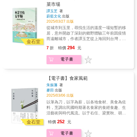
前往臺灣島，尋找祖父故事中缺漏的部分，並
愛。說了這麼多，怎麼樣，要不要來約吃飯？
畫景，是一種美不勝收的入骨相思。「我在旅
不到了，但記憶裡的味道，卻永遠不會消散。
菜市場
自一人完成一場宴席，且在成為家中掌廚者
作步驟看似簡易，其實不然；換言之，我必須
試圖重新連絡上遠房親戚。充滿詩意的島嶼之
【老派吃喝好友的真心話推薦】（按筆畫順
路中，盡心盡力呈現令人賞心悅目的一景、二
那些曾經珍視的美食，那些代表青春歲月的味
後，方能理解母親準備一家子吃食的難處，並
先詳讀名家名著，再從閱讀中找到作品的主要
旅和反殖民式開墾在作者對島上動、植物相、
譚玉芝
著
序）十多年前，還是在徐州貓（小貓？）的年
景，甚或全景的新發現、新感動。」 本書集結
道，終將成為生命中的一部分，在某一天，隨
在不知不覺中向母親靠攏。這些味道，皆成為
蔚藍文化
出版
地景舞臺及其背景意涵，然後，透過旅行方式
自然災害和政治史的描述中躍然紙上。——
代，寬寬總是會在某個星期一約上幾個好朋友
了陳老師40多年來的走訪心得， 以及2025年最
著一口熟悉的味道，再次浮現。
2025/03/27 出版
朱天衣成長記憶的一部分，也是承載她生命故
一一尋訪，從中應承作品的相對意義。尋訪過
《電子文學》（Electric Literature）作者將植
在沒有營業的時間聚集在店裡，排好了餐具、
新與豐富資料與照片， 更以報導文學的職人精
事的媒介。當時光不斷向前，青春歲月漸行漸
程的難易，好似面對生活鎖事，吉或凶，好運
物學家的精準與詩人的眼、耳結合在一起……
從城市到玉里，尋找生活的溫度一場短暫的移
酒杯，約定時間一到，開始了亂吃亂喝亂聊的
神執筆寫作， 兼具「文學的筆、新聞的眼」的
遠，那些熟悉的味道，仍舊能在某個時刻，讓
壞運，都用平常心接受它。 這是耗時費工的任
這是當今探索景觀和身分認同最激動人心的其
居，意外開啟了深刻的鄉野體驗三年前因疫情
夜晚。我想就是從那個時候寬寬就已經開始鋪
文學性報導， 嚴選與影視音相關的作者、文學
人瞬間回到過去，與童年、與家人、與逝去的
務，我卻樂此不疲的自二○○一年寫作《伊豆夏
中一種聲音。在本書中，作者創造出強而有力
而遠離城市，作者譚玉芝從上海回到台灣，又
梗《老派生活有約吃飯之必要》。即使到前幾
作品與地景， 帶領我們讀遊日本。 〈說明〉文
金石堂
歲月重逢。 穿過味覺的記憶，咀嚼時光的故事
日某天》、二○○二年出版《尖石櫻花落》之
的優美文字，用以描述人與他們稱為家的地方
從台北來到花蓮玉里，住進金牌朋友設計的老
個禮拜，我約他來家裡，做飯給大家吃的人依
學旅人と地景紀行 過去以來，依據高信疆先生
294
7
折
特價
元
這是一場關於美食的旅程，也是一場關於時
後，即以日本文豪及其作品為主題，相繼出版
之間的連結。——《泰晤士報文學增刊》
宅。她在這裡看天光變化，與田間的風為伴。
舊是他（即便口口聲聲說他只是來作客的寬
所言：「用文學的筆、新聞的眼，來從事人生
光、家庭與人生的深情回顧。朱天衣用幽默而
《川端康成文學之旅》、《夏目漱石文學之
（TLS）
從最初的陌生，到逐漸熟悉這裡的步調，她學
寬）。By Chris阿寬對我來說是上好的comfort
探訪以及現實生活真實報導的生動寫作方
電子書
溫暖的筆調，將食物與記憶交織，在各個美食
旅》、《源氏物語文學之旅》、《平家物語文
會觀察農田裡的植物，記錄市場間的人情，品
food，是一碗豬油辣渣香死人的乾拌麵，是一
式。」運用這種自覺、實證、承擔的態度，我
的味道中品味生命中的故事。或許，有些人已
學之旅》，《一生必讀的50本日本文學名
味每一道來自土地的食物，感受小鎮的文化底
盤乾鬆爽朗帶蛋香的炒飯，是一份麵包肉排與
讓自主性、自發性強大的報導文學，走進個人
經離開，有些店面已然歇業，有些食物再也吃
著》，《一生必讀的50本日本文學名著Ⅱ》等
蘊與家庭記憶，日復一日，玉里成了她心靈的
生菜恰恰好的漢堡。我可以和他一起吃一輩子
「日本文學地景紀行」的創作。 文學地景的寫
不到了，但記憶裡的味道，卻永遠不會消散。
三十餘冊與文學地景相關的書籍。因為愛上日
歸屬。書中十餘幅插圖以淡雅筆調，捕捉下玉
【電子書】食家風範
的飯。By 「美食家的自學之路」Liz 高琹雯從
作步驟看似簡易，其實不然；換言之，我必須
那些曾經珍視的美食，那些代表青春歲月的味
本旅行，喜歡閱讀，後來索性結合書與景，以
里的風景與食物，讓這場旅居的生活，有了更
心到筆的距離這麼遠（當然鍵盤的距離也一
先詳讀名家名著，再從閱讀中找到作品的主要
朱振藩
著
道，終將成為生命中的一部分，在某一天，隨
文學旅人的養成旅歷，完成《文學旅人》、
溫柔的色彩。這不僅是一本飲食散文，更是一
樣），是這段短推序最痛楚的體悟，也意味著
麥田
出版
地景舞臺及其背景意涵，然後，透過旅行方式
著一口熟悉的味道，再次浮現。
《文學旅路》兩冊，共一百個文學名景，及其
趟心靈旅程。如果你也嚮往慢下來的日子，渴
2025/03/06 出版
三言兩語很困難。各位，我看過書稿才能寫這
一一尋訪，從中應承作品的相對意義。尋訪過
延伸地景的「日本文學地景紀行」，供作喜歡
望在快節奏的生活裡尋找心靈的出口，且跟著
段文字，撇開文中去一間酒吧要稍息立正站好
程的難易，好似面對生活鎖事，吉或凶，好運
以筆為刀，以字為薪，以各地食材、美食為佐
到日本做文史旅行的讀者，行程參考的資料用
譚玉芝的腳步，走進玉里，在風景與味道之
之外，老陳獨有的洞悉能力與言語上的尖銳刺
壞運，都用平常心接受它。 這是耗時費工的任
料，烹調出民國時期著名食家的食經食趣、生
書。 文學地景所指，不一定是要氣勢磅礡的大
間，尋找屬於自己的靜謐時光。▍全書共分為
骨，如同在飯桌酒局上聽到朋友說聲幹一樣自
務，我卻樂此不疲的自二○○一年寫作《伊豆夏
活藝術與時代風流。以于右任、梁實秋、胡適
峽谷、大瀑布，可能是一座石橋、石碑、文豪
四大篇章：輯一、「神山之韻」——從台北來
然。說真的，跟他吃飯喝酒並不容易，但他的
日某天》、二○○二年出版《尖石櫻花落》之
之、郁達夫、林語堂、胡適、周作人、汪曾祺
舊居、地區、城市；因之，選擇內涵多樣且豐
252
到玉里，每一個晨霧、每一次稻田翻耕，都有
金石堂
特價
元
溫柔卻是少數人能提起的，我認為書裡他寫的
後，即以日本文豪及其作品為主題，相繼出版
等二十多位近現代風流人物的飲食生活為主
盛的日本文學，以及與文學名景同樣洋溢作者
故事。「記得六月底的時候，一期稻穗正成
那些嘮嘮叨叨都太含蓄了，真的認識他的人就
《川端康成文學之旅》、《夏目漱石文學之
線，將他們的人生故事與美食文化緊密相連，
風格與風貌，使人肅然欽羨的地景，都成為我
熟，金黃飽滿的稻穗長滿整片稻田，一束束翠
電子書
會懂。說到底，是老派的浪漫，如同他找我喝
旅》、《源氏物語文學之旅》、《平家物語文
彷彿將我們帶入了一個充滿傳奇色彩的美食江