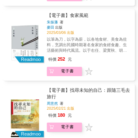
尋訪的目標；不獨感觸日本對文史的執著熱
綠的稻葉刺向天空，筆直的，毫無懸念的，像
酒、我找他吃飯，我們依序著對彼此的尊重與
學之旅》，《一生必讀的50本日本文學名
湖。 美食不只是味蕾的享受，更是一種生活
愛，甚而維護文學地景的用心，例如：標定為
哨兵一樣警覺的立正站好，我學它們兩手上
珍惜，更重要的是我們所信仰的愛。是的，咱
著》，《一生必讀的50本日本文學名著Ⅱ》等
態度和人生哲學。 涉獵廣博的美食名家朱振
遺址，芥川龍之介《羅生門》的羅城門跡、保
舉，伸向天空，那因為終年不當使用而歪側的
倆都不是討好型人格，但我永遠會記得那些時
三十餘冊與文學地景相關的書籍。因為愛上日
藩，以別出心裁的視角，將周作人、梁實秋、
【電子書】食家風範
存得宜，夏目漱石在熊本的故居、標記為觀光
脊椎，在無邊無際的田野中，得到適當的舒
時刻刻，寫字容易寫你太難，永遠的大孩子老
本旅行，喜歡閱讀，後來索性結合書與景，以
胡適之、郁達夫、林語堂、于右任、孫中山、
朱振藩
著
景點，紫式部在大津石山寺起筆寫作《源氏物
緩，肩頸拉直，返回自身位置。」輯二、「植
陳。By Kae給 約會老司機 敦北光頭麥嘉：和
文學旅人的養成旅歷，完成《文學旅人》、
唐魯孫、逯耀東、汪曾祺、蘇曼殊等二十位近
麥田
出版
語》的寫字間。 某一年，為了捕捉谷崎潤一郎
物之香」——學習如何用當地的作物入菜，認
陳陸寬去吃飯，有一種和老士官長聚餐的感
《文學旅路》兩冊，共一百個文學名景，及其
現代風流人物的飲食生活作為主線，勾勒出一
2025/03/06 出版
和村上春樹在兵庫縣西宮市成長與生活的舊
識這片土地的四季流轉。「架起了鍋，把果子
覺，他所到之處，安排一定妥貼，一邊動筷各
延伸地景的「日本文學地景紀行」，供作喜歡
幅交織著色香味與情感哲思的美食人文長卷。
以筆為刀，以字為薪，以各地食材、美食為佐
居、足跡，我反覆觸及蘆屋、東灘、夙川、香
跟砂糖混在一起炒，鍋裡的果子釋放出水分，
種典故信手捻來，喝到過癮處他會變得大型甚
到日本做文史旅行的讀者，行程參考的資料用
這些名士大家不僅在各自的領域留下了絢爛的
料，烹調出民國時期著名食家的食經食趣、生
櫨園、西宮、神戶，文豪曾經出沒的背景資
跟紫色的果皮融和後，成了鮮豔的玫瑰紫，我
至哭出來，但還是不會忘記把領班好好介紹給
書。 文學地景所指，不一定是要氣勢磅礡的大
篇章，更在餐桌上揮灑了別樣的才情和智慧。
活藝術與時代風流。以于右任、梁實秋、胡適
料，並住進女兒和她的兩位同事，位於西宮蘆
怎麼看都像小時候喝的感冒藥水，心裡覺得很
你，讓這家餐廳也變成你的口袋名單。By 嘻哈
峽谷、大瀑布，可能是一座石橋、石碑、文豪
作者透過淹沒在歲月煙雲中的珍饈佳餚、日常
之、郁達夫、林語堂、胡適、周作人、汪曾祺
原町，一間雅致的獨棟三層樓寓所；西宮是關
刺激，是對陌生作物的實驗感，我像個煮湯藥
老園丁 迪拉胖給 永遠讓人白眼翻不完的人生股
舊居、地區、城市；因之，選擇內涵多樣且豐
252
吃食，細膩刻畫每位食家的獨特味覺經歷，展
Readmoo
特價
元
等二十多位近現代風流人物的飲食生活為主
西地區著名的高級住宅區，我受到極和善的對
的女巫，不停攪拌鍋裡的汁液，果漿裡起了好
東老屁股陸寬：誰跟你老相好！誰跟你話癆！
盛的日本文學，以及與文學名景同樣洋溢作者
現其背後的人品性情、生活藝術、文化底蘊和
線，將他們的人生故事與美食文化緊密相連，
待，在充滿暖意的「孝親房」生活了十六天，
多泡泡，澎起又澎落，手不能停，怕一停，就
呿！先說我是不吃爭鮮的！！By姥香～好費拉
風格與風貌，使人肅然欽羨的地景，都成為我
社會變遷，以供讀者領略真正的食家風範。
電子書
彷彿將我們帶入了一個充滿傳奇色彩的美食江
並在夙川公園的石椅，現場起稿寫作了一篇受
黏底了。」輯三、「記憶之味」——一碗四寶
都說吃飯是種儀式，阿寬則是教我把一頓家庭
尋訪的目標；不獨感觸日本對文史的執著熱
在書中，我們可以讀到諸多有趣的飲食故事，
湖。 美食不只是味蕾的享受，更是一種生活
到蘆屋與夙川文學氣氛深重感染的散文之作。
冰，連結的不只是味蕾，還有年少的記憶「一
飯局，刻進人生的鄉愁記憶。那道烹了紹興的
愛，甚而維護文學地景的用心，例如：標定為
體會大師們的飲食品味與執著，不僅讓我們了
態度和人生哲學。 涉獵廣博的美食名家朱振
我十分在意有沒有深刻感受兩位大文豪，對於
個人，從頭吃到尾，乾乾淨淨，毫無懸念，冰
「韭花炒中卷」，不只是我的最愛，也默默成
遺址，芥川龍之介《羅生門》的羅城門跡、保
解美食背後的歷史淵源和人文情懷，更展現出
藩，以別出心裁的視角，將周作人、梁實秋、
在西宮一帶生活的景致、心情和心得，進而以
入嘴裡，腦門一陣緊，眼睛都瞇起來了，乾涸
【電子書】找尋未知的自己：跟隨三毛去
了女兒長大後的台北鄉愁之一。我偶爾會熱心
存得宜，夏目漱石在熊本的故居、標記為觀光
飲食文化的深厚魅力。讓《食家風範》成為一
胡適之、郁達夫、林語堂、于右任、孫中山、
文字明晰表達的誠摯之意。 現場寫作是報導文
的身體吸允著冰水，快速地吃著，一口接一
旅行
惠賜幾句寶貴的菜單建議，阿寬總是笑笑點頭
景點，紫式部在大津石山寺起筆寫作《源氏物
部充滿人文底蘊，集美食、文化、歷史於一體
唐魯孫、逯耀東、汪曾祺、蘇曼殊等二十位近
學極其重要的態度，我在夙川公園用手機備忘
口，彷彿回到少年時光的天高地遠，吃完了拍
收下。只是那道說好要上的「樟茶鴨」，至今
語》的寫字間。 某一年，為了捕捉谷崎潤一郎
的難得佳構。 多位近代風流人物的飲食生活為
周意然
著
現代風流人物的飲食生活作為主線，勾勒出一
錄載記當下的記憶和回憶，並在西宮、大阪天
拍褲子，走出戶外，不但精神回來了，同時間
仍沒出現⋯⋯我今天寫在這裡，算是公開催
和村上春樹在兵庫縣西宮市成長與生活的舊
2025/02/21 出版
主線他們的人生故事與美食文化緊密相連帶我
幅交織著色香味與情感哲思的美食人文長卷。
神町的咖啡屋，寫出想說的話，想傳述的心
彷彿見證了魔法，擡起手來撫著臉頰，發現牙
債。這把泥土一剪梅愛在沸騰夢駝鈴馮宇 敬上
居、足跡，我反覆觸及蘆屋、東灘、夙川、香
們進入一個充滿傳奇色彩的美食江湖▎陸文夫
180
特價
元
這些名士大家不僅在各自的領域留下了絢爛的
情，再利用搭乘電車出遊拍照之際，組串段
齦都安穩回到原來的位置，平淡一如以往。」
給 餐桌上的旅伴 陸寬： 24F的孫媽餐桌，是好
櫨園、西宮、神戶，文豪曾經出沒的背景資
他始終對有回在某小鎮的飯店裡，身處那「青
篇章，更在餐桌上揮灑了別樣的才情和智慧。
落、文字的順序，便於組合最美好的臨場寫作
輯四、「生態之美」——山林、溪流、動植
友間公開的祕密基地，而陸寬永遠是最受歡迎
料，並住進女兒和她的兩位同事，位於西宮蘆
山、碧水、白帆、閒情」的詩意中，品享一尾
電子書
作者透過淹沒在歲月煙雲中的珍饈佳餚、日常
的篇章。 我需要用親臨現場的感受，找出足以
物，構成了一場無聲的對話。「當視覺無能辨
的來賓 aka 二廚。他像開了外掛的小當家，走
原町，一間雅致的獨棟三層樓寓所；西宮是關
只放了點蔥、薑、黃酒清蒸的大鱖魚，就著兩
吃食，細膩刻畫每位食家的獨特味覺經歷，展
感動人心的元素，寫作不就是要以尊崇的心意
Readmoo
認事物，嗅覺便起而代之辨認的工作，有時，
進哪個廚房都像回自己地盤，總能端出簡潔俐
西地區著名的高級住宅區，我受到極和善的對
斤仿紹酒，足足消磨三個鐘頭。▎周作人周最