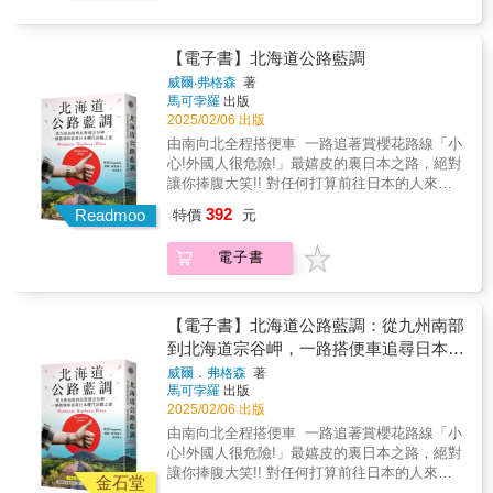
現其背後的人品性情、生活藝術、文化底蘊和
相待文字？我在數疊日式榻榻米的孝親暖房，
留在記憶中的不是面對瞬息萬變五色令人狂的
落、剛剛好的菜，連酒水都有默契。By 瑞婷，
待，在充滿暖意的「孝親房」生活了十六天，
愛吃的物事，應是自許為天下第一的豆腐。以
社會變遷，以供讀者領略真正的食家風範。
應承文學地景的原創與寫作，即是這種：去
雙眼感受，反而是記憶之香。而這清冽的香：
一路吃過來的見證人給 餐酒館教父aka敦北村
並在夙川公園的石椅，現場起稿寫作了一篇受
豆腐入饌，「頂好是燉豆腐」，這種鄉下吃
在書中，我們可以讀到諸多有趣的飲食故事，
吧，到現場感受情境。 放眼日本文學作品，文
「這就是扁柏的香味！」▍專文推薦 (依姓氏筆
上寬樹：以前的我，以為吃飯是吃飽，再進階
到蘆屋與夙川文學氣氛深重感染的散文之作。
法，為「豆腐煮過，漉去水，入沙鍋加香菰、
【電子書】北海道公路藍調
體會大師們的飲食品味與執著，不僅讓我們了
豪對文史勝景的描繪，恰有豪氣干雲的氣魄，
畫序)古碧玲｜《上下游副刊》總編輯吳鳴｜作
一點是約會裝裝樣子，過年被長輩凌遲。跟阿
我十分在意有沒有深刻感受兩位大文豪，對於
筍、醬油、麻油久燉」，透味即成。▎陳夢因
解美食背後的歷史淵源和人文情懷，更展現出
何止谷崎潤一郎的《細雪》、村上春樹的《棄
威爾‧弗格森
著
家，政治大學歷史學系教授◆誠摯推薦木下諄
寬吃了無數次飯以後，我才感悟出吃飯是人生
在西宮一帶生活的景致、心情和心得，進而以
陳在自家冰箱的冰格內，常備有四種鎮廚之
馬可孛羅
出版
飲食文化的深厚魅力。讓《食家風範》成為一
貓：關於父親，我想說的事》，再如：川端康
一｜作家劉克襄｜作家、自然觀察者韓良憶｜
中最重要的儀式，「好好吃飯」是一個人品味
文字明晰表達的誠摯之意。 現場寫作是報導文
寶，一有需要，隨時取用。就算到菜館請客，
2025/02/06 出版
部充滿人文底蘊，集美食、文化、歷史於一體
成把伊豆美景寫入《伊豆的舞孃》，在在充滿
作家、廣播主持人▍本書特色 ✔ 文筆溫柔細膩
的縮影，酒、氣氛、上菜的順序都有學問，也
學極其重要的態度，我在夙川公園用手機備忘
亦把需用的『寶』帶在身旁，分別是：蒸豆
的難得佳構。 多位近代風流人物的飲食生活為
直述地景寫作的實錄，使之成為旅人追尋的旅
由南向北全程搭便車 一路追著賞櫻花路線「小
——譚玉芝以細緻的觀察，寫出玉里的日常光
可從這些細節看出別人對你是否用心。一頓好
錄載記當下的記憶和回憶，並在西宮、大阪天
豉、蒸蝦籽、大地魚茸和火腿茸。▎汪曾祺汪
主線他們的人生故事與美食文化緊密相連帶我
遊勝地。 多年前，為尋索《伊豆的舞孃》文學
心!外國人很危險!」最嬉皮的裏日本之路，絕對
景，從晨霧繚繞的山麓，到菜市場裡的喧囂對
餐食，可以解決很多問題，喬很多事情。我非
神町的咖啡屋，寫出想說的話，想傳述的心
的最愛，則是自認「天下第一美味」的醉蟹和
們進入一個充滿傳奇色彩的美食江湖▎陸文夫
舞臺，多次前往伊豆，遍賞半島寧謐、雅致的
讓你捧腹大笑!! 對任何打算前往日本的人來
話，每一頁都是風景。✔ 味覺與記憶交錯——
常不情願地承認我從陳陸寬身上學到很多，奉
情，再利用搭乘電車出遊拍照之際，組串段
存其本味的嗆蝦。在愛屋及烏下，寧波凡是用
他始終對有回在某小鎮的飯店裡，身處那「青
風光，甚而耗去五、六個小時，徒步行走在陰
說，這是一本不可多得的好書。如果你已經去
不只是「玉里麵」，書中還有許多關於家族、
勸各位讀者們現在去學為時不晚，大家都可以
落、文字的順序，便於組合最美好的臨場寫作
高梁酒醉過的梭子蟹、黃泥螺、蚶子、蟶鼻
392
Readmoo
特價
元
山、碧水、白帆、閒情」的詩意中，品享一尾
森幽暗的天城山，只為親炙文豪筆下散發的伊
過，你會忍不住大笑，因為書中的情景讓你感
四季時令與生活哲學的飲食故事，讓人回味無
當個有品味的人。By 客家美少女 劉冠吟
的篇章。 我需要用親臨現場的感受，找出足以
等，他都很喜歡。▎梁實秋一聊到饞，梁實秋
只放了點蔥、薑、黃酒清蒸的大鱖魚，就著兩
豆景色，以及男女主角純愛的魅力。 如同閱讀
同身受。——《地理雜誌》弗格森的旅程從日
窮。✔ 圖文交織，情感豐沛——書中搭配的十
感動人心的元素，寫作不就是要以尊崇的心意
見解不凡，認為它「著重在食物的質，最需要
電子書
斤仿紹酒，足足消磨三個鐘頭。▎周作人周最
川端康成的經典作品《古都》，竟成讓讀者能
本的最南端佐多岬開始，一路向北徒步、搭便
餘幅插圖，筆調恬淡，讓讀者在閱讀之餘，也
相待文字？我在數疊日式榻榻米的孝親暖房，
滿足的是品味」，因而「上天生人，在他嘴裡
愛吃的物事，應是自許為天下第一的豆腐。以
深入認識與理解京都人文之美的指引。文學、
車，最終抵達北海道的宗谷岬。這段旅程貫穿
能沉浸於這片美好土地的靜謐與溫暖。✔散步
應承文學地景的原創與寫作，即是這種：去
安放一條舌，舌上還有無數的味蕾，教人焉得
豆腐入饌，「頂好是燉豆腐」，這種鄉下吃
戲劇與地景，恆為日本歷史文化的奧義，你
日本的47個都道府縣，讓他能夠深入了解這個
地圖，來玉里走走——跟著作者的腳步：百年
吧，到現場感受情境。 放眼日本文學作品，文
不饞」？▎唐振常關於食家與老饕之別，唐老
法，為「豆腐煮過，漉去水，入沙鍋加香菰、
看，作者不就如是把京都的文化與美景，透過
國家的文化、習俗和當地人文風情。每年，日
老樹，九日咖啡，神社，協天宮，溫泉……走
【電子書】北海道公路藍調：從九州南部
豪對文史勝景的描繪，恰有豪氣干雲的氣魄，
講得透徹，認為「即使吃遍天下美味，舌能辨
筍、醬油、麻油久燉」，透味即成。▎陳夢因
孿生姊妹相會的情節，完滿寫進書中，進而引
本的櫻花季一開場，全國掀起一股熱鬧的賞櫻
進玉里，在風景與味道之間，來一趟悠閒寧
到北海道宗谷岬，一路搭便車追尋日本櫻
何止谷崎潤一郎的《細雪》、村上春樹的《棄
優劣，往往也還只是個老饕。……兩者之異，
陳在自家冰箱的冰格內，常備有四種鎮廚之
起莫大迴響。 這是對文豪及其作品無盡尊崇的
活動。當櫻花以燦爛華麗的身影由南到北迅速
靜、心靈豐沛的美好旅程。
貓：關於父親，我想說的事》，再如：川端康
花前線之旅
其關鍵在於『文化』二字。」▎唐魯孫自命好
威爾．弗格森
著
寶，一有需要，隨時取用。就算到菜館請客，
眷戀行動，就像某年夏日去到熊本內坪井，進
延展之際，這些賞櫻的狂熱分子也隨之上演一
成把伊豆美景寫入《伊豆的舞孃》，在在充滿
啖的唐老，始終對飲食抱有濃厚興趣。其肇因
馬可孛羅
出版
亦把需用的『寶』帶在身旁，分別是：蒸豆
入夏目漱石舊居的瞬間，心底油然升起一股暖
場又一場既驚心又戲劇性的賞花情事。作者弗
直述地景寫作的實錄，使之成為旅人追尋的旅
2025/02/06 出版
在世家巨族的飲食服制，皆有固定規矩，一絲
豉、蒸蝦籽、大地魚茸和火腿茸。▎汪曾祺汪
意，倏忽想起他以熊本為背景寫作的《草枕》
格森自然也加入這賞櫻的行列，而且全程追蹤
遊勝地。 多年前，為尋索《伊豆的舞孃》文學
馬虎不得。……而他之所以如此執著，歸根究
由南向北全程搭便車 一路追著賞櫻花路線「小
的最愛，則是自認「天下第一美味」的醉蟹和
和《二百十日》，便興起尋索念頭，走訪兩部
「櫻花前線」，更瘋狂的是，他竟然異想天開
舞臺，多次前往伊豆，遍賞半島寧謐、雅致的
柢，不外一個「饞」字。▎郁達夫郁達夫有好
心!外國人很危險!」最嬉皮的裏日本之路，絕對
存其本味的嗆蝦。在愛屋及烏下，寧波凡是用
小說的舞臺，玉名市小天溫泉、阿蘇神社、阿
決定在長達三千公里的賞櫻之路全程搭便車遊
風光，甚而耗去五、六個小時，徒步行走在陰
食量，酒量亦大得嚇人。每餐可吃一斤重的甲
讓你捧腹大笑!! 對任何打算前往日本的人來
高梁酒醉過的梭子蟹、黃泥螺、蚶子、蟶鼻
蘇火山。 追尋日本文豪的文學地景，成為我人
遍日本。 當他宣告這個想法時，沒人對這計畫
金石堂
森幽暗的天城山，只為親炙文豪筆下散發的伊
魚，或是一隻童子雞；並飲上一斤紹興酒，也
說，這是一本不可多得的好書。如果你已經去