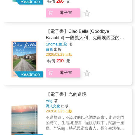
真正喜歡的人就要好好把握7.嘗試新事物是件
266
子，可是我遇過一些好人，他們對我很好，所
Readmoo
特價
元
霖、劉奇璋、蕭舜恩、馮孟婕、徐振輔、林毓
後怎麼辦」。十年旅行碰撞出的故事背後是省
好事8.勇於冒險9.旅行字典裡沒有「做錯」這個
以我也想當個好人，一個善良的屠夫。──〈釣
恩、古碧玲聯合撰文，既是對胡冠中的回音，
思旅行渴望的核心問題：它已超越了如何旅
詞10.不要太小氣11.話雖如此，也不要太浪費
魚大賽後記〉不停地遊牧於各處水域，或低頭
電子書
也是對當代環境書寫的思索與叩問。★朱宥
行，而是深入探索是什麼驅使我們旅行。 十年
12.事實捨棄旅遊指南13.改變永遠不嫌遲14.學
把視線埋進溪裡尋覓魚的蹤影、鏡頭如弓，射
勳、林楷倫、林敬峰、廖鴻基、劉克襄聯合推
的游牧生活，讓作者重新省思「家」是什麼。
習放輕鬆15.學習更多外語（認真學）16.多擦點
下牠們的姿態；或踏進樣站展開生態調查、紀
薦雨終於落下，我決定散文從這裡寫起。你總
家不再只是地理空間，而是一種心理狀態——
防曬乳17.善心人很多18.沒有什麼是必遊景點
錄；或手持魚叉潛進水邊狩獵，於摯愛魚與殺
要花一段時間去等待一場雨，或是用一場雨來
一種願意停下來、建立關係、承擔責任的選
【電子書】Ciao Bella (Goodbye
19.不必遲疑，出發吧
戮魚之間，他模仿動物星球頻道裡面的獅子，
等待一條魚。彼時北門坑溪上空陰鬱，遠山朦
擇。從環遊世界的自由人，到重新學習定居與
Beautiful) 一段義大利、克羅埃西亞的旅
匍匐接近草叢邊緣，他伸出手指，揚起泥沙如
朧，天色與如今我宿舍窗櫺出一轍。那條禿頭
經營人際關係的成年人，這是一段透過旅行成
程
煙，開始等待。透過穿刺以理解，他與他的獵
Shoma(修瑪)
著
鯊依然藏身石縫中，像一場將落未落的雨。雨
長的故事。▼旅行教我們如何生活、認識我們
白象
出版
物都在學習。這是胡冠中的生活日常，一個嗜
季將至，唯乾渴者得以見識。你將乾涸的思緒
自己，以及找到我們在世界上的位置。=====
2026/03/29 出版
看魚、追魚、叉魚、吃魚的寫作者，在暴力之
浸入溪裡，想像自己如何寫下不久後的魚影雨
旅行十年，學到的十九件事======1.旅行其實
間，他以滿盈的愛盛裝起對魚那無可名狀的癡
210
特價
元
聲。──〈雨的孩子〉相較於奔向大海追逐鯨
沒那麼難2.你會學到很多生活技巧3.你永遠不會
迷。收錄在《水裡的回音》的三十四篇文字，
豚，胡冠中更傾向在溪流佇足，觀察兩旁的青
孤單4.某些最親近的朋友是在旅行時認識的5.旅
是胡冠中聚焦臺灣淡水魚的書寫，既細緻描摹
電子書
葙，或趴在溪裡，尋覓一尾皮膚有蛇紋岩的質
Readmoo
途上的交友關係經常只是萍水相逢6.不過遇到
水中生物的生命樣態，「粗首鱲令萬物屏息，
地，眼睛溫潤婉轉，如玉，身形像卵石而不像
真正喜歡的人就要好好把握7.嘗試新事物是件
條紋小䰾定義艷麗，巴西珠母麗魚捨棄詞彙，
魚的石狗公。讓他的書寫成為了臺灣文學裡一
好事8.勇於冒險9.旅行字典裡沒有「做錯」這個
牠只靠光與鱗片就能證成自己。」從中也能看
處繞不開的風景，是專屬於胡冠中的文學流域
詞10.不要太小氣11.話雖如此，也不要太浪費
到一個青年創作者，試圖在主觀觀魚的恣意歡
【電子書】光的邊境
與溪流世界。《雨像無數條河流落下》選錄胡
12.事實捨棄旅遊指南13.改變永遠不嫌遲14.學
快與客觀的生態紀錄之間尋找平衡，與在書寫
冠中發表於報刊媒體，或尚未發表的作品；在
Âng
著
習放輕鬆15.學習更多外語（認真學）16.多擦點
上的各種思索嘗試，「我趴在溪裡，思考怎麼
野人文化
出版
這本選集中可以讀到，他的書寫流路是如何形
防曬乳17.善心人很多18.沒有什麼是必遊景點
寫好一篇文章。」「一個想回應外部世界的寫
2026/03/25 出版
成，又流經什麼地方。讀者將看見他如何剖析
19.不必遲疑，出發吧
作者，有資格同時渴望表現自己的情感嗎？」
自我，將極其纖細的情感赤裸地呈現出來，面
不是旅遊，不談攻略以色調為線索，走進金門
也探討人與野地、獵人與獵物之間的複雜關
對著到底該走往生態調查者、魚類研究者，或
的時間、生活與遺留，從鏡頭底下，閱讀一座
係，冠中認為人與魚的關係最常伴隨著傷害，
者創作者哪條支流的煩惱；也能看見他為了讓
島。***Âng，時苑民宿負責人。長年生活在金
但他卻試圖透過殺戮與食用，去辯證並感受對
語言更銳利精準，而做出的各種風格實驗。同
門，活化老屋、經營民宿與咖啡館，也用底片