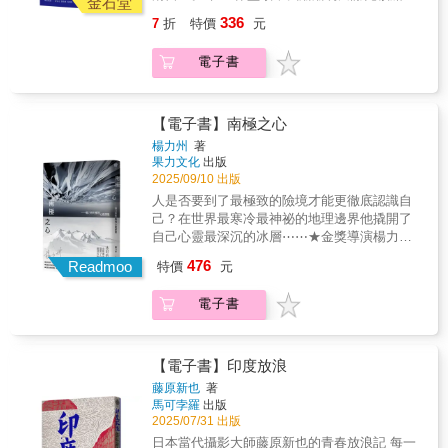
食，或許是最溫柔也最直接的文化記憶載
金石堂
察的對象，更是人性投射的鏡像。 ★跟著作者
在探險途中說， 「看過神的光耀、聆聽大自然
體」，編者楊迎楹在〈前言〉寫著，「它不疾
336
7
折
特價
元
南極旅行也同步看到南極探險家的精彩故事 第
的啟示，終於抵達自己裸露的靈魂。」 往昔時
不徐地提醒我們，身在何處，心之所繫。」
一個登上南極點的挪威極地探險家阿蒙森，在
光，在鏡中清楚又模糊， 「南極」反過來成了
電子書
旅途中除了巧克力與肉餅，還帶著三千本書；
「極南」。 一幀幀攝影負片，照出我的顛倒夢
很會鼓舞士氣的謝克頓，在船體於浮冰上出現
想。 旅程是解鎖，為了明瞭此生所為何來。 卡
裂痕時，帶領「堅忍號」全體船員脫險而聞名
謬說：「要了解這個世界，有時必須離開
於世；還有為南極而喪命的史考特，首次征戰
它。」 ★這是一趟穿越記憶與時間、夢想與失
【電子書】南極之心
帶領隊伍創下南緯八十二度的新紀錄，可惜在
落的深度航行 在世界的盡頭，平路以筆為舵，
楊力州
著
第二次探險到達南極點時罹難，差一點就「發
踏上生命航程。這一次，平路寫出第一本以旅
果力文化
出版
現」了南極！ 許多時候，讀探險家事蹟，像是
行為主題的作品。《南極‧極南》不只是旅遊指
2025/09/10 出版
獲得替代式的滿足，包括當年以失敗收場的事
南，也不只是地理紀略，而是一趟穿越記憶與
人是否要到了最極致的險境才能更徹底認識自
蹟，讓我自覺僥倖，正好像在家中聽聞遠方的
時間、夢想與失落的深度航行。 航行於南極冰
己？在世界最寒冷最神祕的地理邊界他撬開了
災難，重重吁出口氣，心裡是荷馬的句子：
洋之間，時間彷彿停滯，每一座冰山都折射出
自己心靈最深沉的冰層⋯⋯★金獎導演楊力
「正因為我們在劫難逃，萬物才顯得更加美
她生命中走過的片段：那些迷惘與困頓，挫敗
州，首度以書面形式完整發表珍貴南極影像★
好。」 極度推薦 詹宏志、詹偉雄、馬翊航、李
476
與漂泊，在這片沉靜的無人之境，逐漸浮現出
Readmoo
特價
元
是地理的、科學的極地探測，也是冰山下未知
欣倫、楊力州、謝哲青、工頭堅、郝譽翔、陳
脈絡。登上前往南極的破冰船，橫越風浪與地
的心路歷險★敘事富含鏡頭語言，交織南極
思宏
球的軸心，抵達的是白雪皚皚的極地，更是她
電子書
史、探險家手稿、宇宙科學之謎★南極點、羅
致力尋索的心靈彼岸。 ★南極旅行也是自我人
斯冰棚、聯合冰川、時速300公里風雪暴、狂嘯
生的探索與重組 本書非為壯遊式的景點記錄，
天險，帶你身歷其境進入世界最神秘的邊界★
而是一位作家、旅人、女兒、母親，極地為背
凍結各國野心之《南極公約》將在2048年到
【電子書】印度放浪
景，平路寫下她在波濤中暈眩、在雪地裡凝
期，本書亦是寫給未來世代的備忘錄金獎導演
藤原新也
著
眸、企鵝注視下她如何撿拾自己的記憶碎片
楊力州，隨行台灣「前進南極點長征隊」前往
馬可孛羅
出版
&hellip;&hellip; 本書是平路的旅程軌跡，也是
南極的極地之旅——這支長征隊肩負科研使
2025/07/31 出版
她回溯過去的印記，南極冰山如鏡，水中倒影
命，護送宇宙天文望遠鏡所需零件到位於「南
日本當代攝影大師藤原新也的青春放浪記 每一
是她的懺情與體悟。 ★極其動人的南極動物生