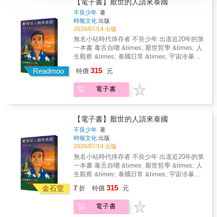
【電子書】厭世的人請來泰國
不良少年
著
時報文化
出版
2026/07/14 出版
無名小站時代倖存者 不良少年 出道近20年的第
一本書 毒舌自嘲 &times; 厭世哲學 &times; 人
生觀察 &times; 泰國日常 &times; 宇宙冷暴力
&mdash;&mdash;&mdash;&mdash;一本靈魂
315
Readmoo
特價
元
全場裸奔的非虛構作品
&mdash;&mdash;&mdash;&mdash; 人生好
電子書
爛， 但泰國用花襯衫、奶茶、五塔散、夕陽和
鬼魂， 讓我忘記想要恨誰。 ★ 原來我不是厭
世，只是在某個地方活膩。 在此之前，我對泰
國唯一的模糊概念來自於舅舅：泰國錢幣、大
【電子書】厭世的人請來泰國
象鑰匙圈、榴槤糖、孔雀羽毛、五塔標行軍
不良少年
著
散、風景畫摺疊扇&hellip;&hellip; 為什麼這個
時報文化
出版
新鮮有趣、充滿生命力的泰國，和小時候在宜
2026/07/14 出版
蘭鄉下認識的泰國，長得根本不像。 我的泰國
無名小站時代倖存者 不良少年 出道近20年的第
有按摩、夜市、背包客、佛寺和水上市場，有
一本書 毒舌自嘲 &times; 厭世哲學 &times; 人
曼谷清邁華欣芭達雅和好多熱帶島嶼，是一個
生觀察 &times; 泰國日常 &times; 宇宙冷暴力
色彩繽紛的人間萬花筒。 我們真的來到同一個
&mdash;&mdash;&mdash;&mdash;一本靈魂
315
國家嗎？
金石堂
7
折
特價
元
全場裸奔的非虛構作品
&mdash;&mdash;&mdash;&mdash; 人生好
電子書
爛， 但泰國用花襯衫、奶茶、五塔散、夕陽和