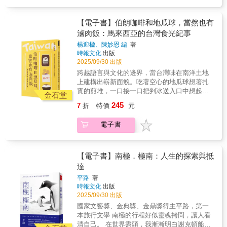
想。 旅程是解鎖，為了明瞭此生所為何來。 卡
謬說：「要了解這個世界，有時必須離開
它。」 ★這是一趟穿越記憶與時間、夢想與失
【電子書】伯朗咖啡和地瓜球，當然也有
落的深度航行 在世界的盡頭，平路以筆為舵，
滷肉飯：馬來西亞的台灣食光紀事
踏上生命航程。這一次，平路寫出第一本以旅
楊迎楹、陳妙恩 編
著
行為主題的作品。《南極‧極南》不只是旅遊指
時報文化
出版
南，也不只是地理紀略，而是一趟穿越記憶與
2025/09/30 出版
時間、夢想與失落的深度航行。 航行於南極冰
跨越語言與文化的邊界，當台灣味在南洋土地
洋之間，時間彷彿停滯，每一座冰山都折射出
上建構出嶄新面貌。吃著空心的地瓜球想著扎
她生命中走過的片段：那些迷惘與困頓，挫敗
實的煎堆，一口接一口把剉冰送入口中想起了
與漂泊，在這片沉靜的無人之境，逐漸浮現出
金石堂
家鄉紅豆霜的冰水攤，當便利商店的茶葉蛋香
脈絡。登上前往南極的破冰船，橫越風浪與地
245
7
折
特價
元
就足以讓人瞬間飛回吉打州，置身吃雞大國馬
球的軸心，抵達的是白雪皚皚的極地，更是她
來西亞卻直到前往柔佛居鑾才吃到有九層塔的
致力尋索的心靈彼岸。 ★南極旅行也是自我人
電子書
鹽酥雞因此總算不再覺得「少了一味」，伯朗
生的探索與重組 本書非為壯遊式的景點記錄，
咖啡、牛肉麵、臭臭鍋、鍋貼、涼麵、臭豆
而是一位作家、旅人、女兒、母親，極地為背
腐、滷肉飯、麵線、珍珠奶茶、烤香腸、蛋
景，平路寫下她在波濤中暈眩、在雪地裡凝
餅……台灣街頭的庶民滋味早已悄然融入馬來
【電子書】南極．極南：人生的探索與抵
眸、企鵝注視下她如何撿拾自己的記憶碎片
西亞的城市日常。本書集結了二十四位書寫者
達
&hellip;&hellip; 本書是平路的旅程軌跡，也是
的文字，以「台灣美食在馬來西亞」為題，探
她回溯過去的印記，南極冰山如鏡，水中倒影
平路
著
索味覺背後承載的文化遷移與情感流動，同時
是她的懺情與體悟。 ★極其動人的南極動物生
時報文化
出版
試圖回應某種微妙的鄉愁--那不單屬於台灣，也
態觀察 從福克蘭群島、南喬治亞島、南極半
2025/09/30 出版
不僅指涉馬來西亞，而是一種由味道所牽引的
島，到象島與欺騙島，平路近距離描寫不同企
國家文藝獎、金典獎、金鼎獎得主平路，第一
複合認同。既是飲食記事，也是文化書寫。從
鵝的習性與情感世界，也不忘凝視人類對自然
本旅行文學 南極的行程好似靈魂拷問，讓人看
念想到曾經，從回味不已到互相參照，「美
的影響與掠奪。她筆下的企鵝，不僅是生物觀
清自己。 在世界盡頭，我漸漸明白謝克頓船長