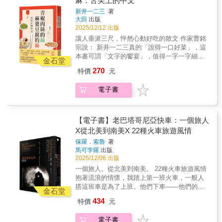
麻：舌尖上的中文
山，第一眼俯看優勝美地、傾聽優勝美地溪的
熱，產生無以名狀的強烈喜悅。身體似乎變得
之外不敢要人花錢買★ 公開！旅居尾道的日常
物。不是所有的死亡，都需要功能化的解釋。
死亡之歌，以及目睹這條溪飛越龐大的絕壁，
新井一二三
著
和諧單純，和晶體一樣完整。」「在巍峨山脈
開銷，雖然真的只能僅供參考★ 純愛！男子獨
不是所有的悲傷與哀悼，都能找到貼切而安慰
每一項都足以成為一生中最珍貴的財富。這是
大田
出版
的書頁中，會讀到熱與冷、平靜與風暴、狂暴
旅寂（好）寞（想）難（老）耐（婆）的心之
的言語。正因如此，我們才一次又一次走向野
最值得紀念的一日，甚至可以因此狂喜而
2025/12/12 出版
的火山與磨蝕大地的冰川等千萬種風情。於是
俳句★ 元氣！只在心情好的時候寫，產出過程
地，尋找所愛，尋找那在些書寫自然與製作標
死。」「在山間氣息中沉睡就像死亡，醒來時
讓人垂涎三尺，怦然心動好吃的散文 作家曹銘
我們見識到，大自然的毀滅其實是在創造，於
沒有任何人受到傷害，讀後絕對幸福滿滿（沒
本時遺落的事物。」──〈標本的價值在哪
人生又煥然一新！寧靜的破曉時分是黃色與紫
宗說： 新井一二三真的「說得一口好菜」，這
不同的美之間轉換。」這個夏天的經歷對他產
有的話歡迎退錢）⤴︎⤵︎〽︎⤴︎⤵︎〽︎⤴︎⤵︎〽︎⤴︎⤵︎〽︎ 如果說在
裡〉，馮孟婕（生態繪圖家．作家）「我們描
色，隨後金色太陽光芒湧現，為萬物染上光
本書可謂「文字的饗宴」，值得一字一字細細
生決定性的影響，使他貢獻一生於自然保育，
台北永和常迷路的生活是 ON走在小小的尾道、
金石堂
繪你跟世界的連結，藉此確認你離去之後，這
芒。」「這裡沒有痛苦，沒有沉悶空虛的時
「品味」。 主持人、作家馬世芳說： 有時候，
促成美國政府頒布森林保育政策，更使美國成
完全不需要地圖就是生活裡的 OFF三十歲以前
270
世界究竟失去了什麼。作為寫作上的夥伴，或
特價
元
間，沒有對於過去的恐懼，也沒有對於未來的
的確需要倚賴一雙「異鄉客」的眼睛，來提醒
立全世界第一座國家公園「優勝美地國家公
是商管雜誌主編，成了自由編輯後，陸續出了
許最感惋惜的，就是你帶走了一雙獨特的眼
驚慌。群山得神的庇佑，充滿神之美，沒有空
我們自己原來是什麼樣的人。 解開食物隱藏的
園」。本書中，他直率誠實地記下這段日子在
三本人稱「工作三部曲」的職涯思考書。去尾
睛，以及那雙眼睛看過的一切風景——當我這
電子書
間留給微不足道的個人希望或經歷。飲用如香
中文風情，美味加倍。 你知道在東京滿街的
山間的所見所聞，以及大自然帶給他的感悟、
道旅行本來只是為了抵抗資本主義的小小努
麼想時，翻閱你留下的《水裡的回音》，卻又
檳的水是純粹之喜，呼吸充滿生命力的空氣也
「拉麵」店，日本人卻覺得拉麵是中餐？ 日語
讚嘆與洞見，在他優美的筆調如實記述之下，
力？之後卻成了人生裡的必要任性。因為在三
感到一絲安慰。」──〈樹冠的月光〉，徐振輔
是；四肢的動作都是享受，全身在接觸到美的
的餃子有山東口音？燒賣、叉燒有廣東語音？
大自然不加矯飾的美躍然紙上，即使著作完成
十分鐘就能走完的小鎮裡，日常才是真正重要
（作家）「他渴望被看見，卻也害怕被看見；
時候也能感受得到，就像對於營火或陽光的感
但實際日本人愛鍋貼多於愛餃子？ 台灣人創造
【電子書】老巴塔哥尼亞快車：一個旅人
至今已逾百年，我們仍然能跟著文章回到那片
的成就——生活是創造的痕跡，在那裡遇到的
當他鉅細靡遺地解剖自我，他卻也擔憂見不得
受不光是靠著眼睛，還能透過皮膚接收輻射
新名詞「涮涮鍋」又是怎麼流行起來？ 青椒肉
尚未受到人為開發的山林之中，以澄淨的心靈
X從北美到南美X 22種火車旅遊風情
人，與其說是「多才多藝」（當然實際上也是
光的愛濺灑周圍，使外界退卻。他嘗試在迥異
熱，產生無以名狀的強烈喜悅。身體似乎變得
絲、麻婆豆腐，原來一道一道菜的背後故事如
之眼，體會自然的純粹之美及其無可取代的價
多才多藝），更重要的是「創造自己生活的方
保羅．索魯
著
於他人、趨向光譜兩端的極端性格中取得折
和諧單純，和晶體一樣完整。」「在巍峨山脈
此精彩！ 從經典的回鍋肉、北京烤鴨、麻油麵
值。【各界讚譽】王迦嵐 健行筆記總監李偉文
法」：用雙手打造自己想要的生活。需要什麼
馬可孛羅
出版
衷，然而也因為這樣的性格，他得以更懇切地
的書頁中，會讀到熱與冷、平靜與風暴、狂暴
線，到台灣、馬來西亞才吃得到的「幻之
作家、環保志工阿泰與呆呆 【TaiTai LIVE
就動手去做。如果還沒有，就一點一點的花時
2025/12/06 出版
面對並叩問那些在社會意識下難以訴說的慾
的火山與磨蝕大地的冰川等千萬種風情。於是
麵」，甚至是家常菜排名第一的「番茄炒
WILD】徐銘謙 台灣千里步道協會副執行長張惠
間去取得。「我覺得，把生活過得普普通通、
望。」──〈抵達〉，林毓恩（作家）「唯透過
一個旅人。從北美到南美。 22種火車旅遊風情
我們見識到，大自然的毀滅其實是在創造，於
蛋」，新井一二三長期在中文世界探索研究，
菁 作家詹宏志 作家──推薦山林開放的時代，
理所當然，其實非常困難。事情可以不想做就
閱讀冠中的書寫，拎著我伸展神經突觸神遊浸
抱著流浪的情懷，我踏上第一班火車，一般人
不同的美之間轉換。」這個夏天的經歷對他產
日常生活更勤於在廚房切切煮煮，得出許多料
渴望環境倫理的經典！這本書讓你眼睛不只看
不要做，情願把時間拿來煮飯掃地閒聊，也不
泡於野溪，逐覓那一隻隻銀鱗金身的魚，在扭
搭這班車是為了上班。他們下車——他們的火
生決定性的影響，使他貢獻一生於自然保育，
理體驗與知識，這回她以輕鬆愉快的筆觸，不
金石堂
著山頂，跟隨繆爾行過夏日山間的腳步，丈量
用提升工作效率的日子，十分值得珍惜。」／
曲晃動的水波間蜿蜒若銀鏢迅疾射出；彷彿也
車之旅已然終結；我留在車廂，我的火車之
促成美國政府頒布森林保育政策，更使美國成
僅打開日本人的眼界，更讓我們對每天熟悉的
你的心靈與大自然的距離遠近。如果能真正接
434
特價
元
四十歲到四十四歲之間，在尾道過著如同舊式
眼見他在溪間執叉快狠準地操弄生魚致滅，是
旅，才剛開始。 「索魯的風
立全世界第一座國家公園「優勝美地國家公
味道，耳熟能詳的菜名，慢慢像拼圖遊戲一
受冰、雪、雨、雲、河川、地震的隨遇安住，
卡帶的翻面生活，經過數次精修、凝鍊成輕鬆
童年那些男孩們捕獲蟲蝶時瓣瓣卸下分屍的快
格就是那種穿透世俗虛偽的銳利，毫不留情，
園」。本書中，他直率誠實地記下這段日子在
樣，在無限的變化當中，找出隱藏在其中的強
也就能理解，人的需求無非就是一個硬麵包而
電子書
又細膩的《思考人生大哉問的早上醒來就要去