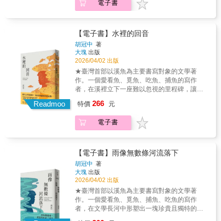
電子書
一個游牧旅人十年來，我在旅途上過著長路漫
歲時，在一次泰國之旅後決定拋下平順是日常
漫的巡遊生活。 三千多個夜晚。 在九十多個國
的人生軌道，開始長期旅行。隨著部落格經營
家。在一千個不同城市。在數以百計的青年旅
成功，他成為數位游牧（digital nomad）風潮
館。與無以數計的人相伴。旅途是我的家。 在
【電子書】水裡的回音
的代表人物之一，過著看似自由、令人嚮往的
所有那些時日、所有那些里程中，我不帶目標
生活。他走過的旅程超過五十萬哩、入住過一
胡冠中
著
地漫遊。我沒有用清單列出我要去哪些特定目
大塊
出版
千多家青年旅館、造訪過90幾個國家。然而，
的地、看哪些特定景點。我的唯一目的就是旅
2026/04/02 出版
在不斷移動與更換城市的過程中，他逐漸感受
行。 ▼關於冒險、成長與
到另一種空虛：關係難以深耕、社群難以建
★臺灣首部以溪魚為主要書寫對象的文學著
「尋找內在歸屬」的真誠告白。本書是旅遊作
立、歸屬感始終漂浮。……書中特別的不是告
作。一個愛看魚、覓魚、吃魚、捕魚的寫作
家馬修．凱普尼斯在長達十年浪遊歲月之後，
訴你「如何旅行」，而是重新思考：「旅行之
者，在溪裡立下一座難以忽視的里程碑，讓整
對「旅行人生」所做的一次深刻回望與反思。
後怎麼辦」。十年旅行碰撞出的故事背後是省
個溪床都開出鮮豔的文學之花。★楊翠、吳明
266
它不同於一般充滿冒險故事與異國風情的遊
Readmoo
特價
元
思旅行渴望的核心問題：它已超越了如何旅
益專文推薦；朱宥勳、林楷倫、林敬峰、廖鴻
記，而是更貼近一段尋找自我內在聲音的旅程
行，而是深入探索是什麼驅使我們旅行。 十年
基、劉克襄聯合推薦★我們再也沒有辦法找到
——試圖探討一個核心命題：當你擁有全世界
電子書
的游牧生活，讓作者重新省思「家」是什麼。
這樣的書寫了。正如臺灣脆弱的獨流野溪，我
的自由後，該如何找到回家的路？作者二十多
家不再只是地理空間，而是一種心理狀態——
們再也無法再見這條珍貴的流路了。──黃瀚嶢
歲時，在一次泰國之旅後決定拋下平順是日常
一種願意停下來、建立關係、承擔責任的選
當代文學流域中，無可再現的珍貴回響或許從
的人生軌道，開始長期旅行。隨著部落格經營
擇。從環遊世界的自由人，到重新學習定居與
我撈起那條魚的那一刻，一切就無可挽回了。
【電子書】雨像無數條河流落下
成功，他成為數位游牧（digital nomad）風潮
經營人際關係的成年人，這是一段透過旅行成
野地沒有純粹的觀察者，我的凝視、思考以及
胡冠中
著
的代表人物之一，過著看似自由、令人嚮往的
長的故事。▼旅行教我們如何生活、認識我們
不在場都成為參與的一部分。我為了得到魚而
大塊
出版
生活。他走過的旅程超過五十萬哩、入住過一
自己，以及找到我們在世界上的位置。=====
來到水邊，如今我也得其所願：魚群將牠們的
2026/04/02 出版
千多家青年旅館、造訪過90幾個國家。然而，
旅行十年，學到的十九件事======1.旅行其實
影像給了我，也將牠們的眼睛給了我。──〈華
★臺灣首部以溪魚為主要書寫對象的文學著
在不斷移動與更換城市的過程中，他逐漸感受
沒那麼難2.你會學到很多生活技巧3.你永遠不會
麗的睡眠〉我覺得我吃什麼，就變成什麼，我
作。一個愛看魚、覓魚、捕魚、吃魚的寫作
到另一種空虛：關係難以深耕、社群難以建
孤單4.某些最親近的朋友是在旅行時認識的5.旅
好像只有在一個地方永無止境地狩獵，才能對
者，在文學長河中形塑出一塊珍貴且獨特的棲
立、歸屬感始終漂浮。……書中特別的不是告
途上的交友關係經常只是萍水相逢6.不過遇到
這個地方產生情感，我的愛寄宿著暴力的因
地★黃瀚嶢、小令、白魯夫、方韻如、李政
訴你「如何旅行」，而是重新思考：「旅行之