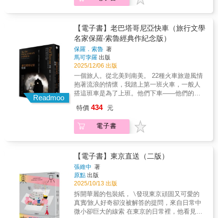
感嗎？我只能從〈華麗的睡眠〉的夢境裡同理
也絕不隨俗。」——詹宏志「我感興趣的是在
山間的所見所聞，以及大自然帶給他的感悟、
大祕密。 本書特色 ◎雖然耳熟能詳，但完全不
已。繆爾不只書寫山岳，還是促成國家公園保
買菜》！書裡的「日記」與「散步」，筆觸如
他對殺戮的思辨、矛盾與歡快。」──〈關於冠
晨光清醒後的故事：從熟悉到有點陌生、到頗
讚嘆與洞見，在他優美的筆調如實記述之下，
知起源，本書粉墨登場的料理包括：青椒肉絲
育的行動者，他啟發後人：自然的大美不是一
少女情懷的浪漫日劇，記錄在小鎮裡遇見的各
中的某些切片〉，古碧玲（作家．《建蓁文
為新奇、到全然不識，最後到置身於奇鄉異
大自然不加矯飾的美躍然紙上，即使著作完成
／麻婆豆腐／皮蛋／涮涮鍋／回鍋肉／清蒸魚
棵樹或一座山，而是息息相關的生態系構成的
色人物，昔日的永和廢柴少爺也對自我展開全
薈》總編輯）
地。重要的是旅程，而非抵達；是旅行，而非
【電子書】老巴塔哥尼亞快車（旅行文學
至今已逾百年，我們仍然能跟著文章回到那片
／拉麵／餃子／煎餅／包子／獅子頭／春卷／
多樣與整體，而個人對於保護這種大美具有無
新視野的探勘。 「待在尾道的兩個月，我跳出
降落……。我於是決定做個實驗，隻身隨著火
尚未受到人為開發的山林之中，以澄淨的心靈
名家保羅‧索魯經典作紀念版）
酸菜鍋／擔擔麵／北京烤鴨／麻油麵線／蝦子
可推卸的責任。——徐銘謙，台灣千里步道協
本來的人生，進入另一種生活狀態；而這段時
車，從麻薩諸塞州的梅德福向南奔到不能再遠
之眼，體會自然的純粹之美及其無可取代的價
麵／冷麵。 ◎這是新井一二三在台灣的第33號
會副執行長繆爾的散文出奇地親密。他的著作
保羅．索魯
著
間、在這個地方的體驗，會和我一起返回原有
的地方……。」單單是為了一個再單純不過的
值。【各界讚譽】王迦嵐 健行筆記總監李偉文
作品，以「料理菜名」為切入點，她跨越日
有日月星辰的照亮，山區充滿礦物質的冷冽空
馬可孛羅
出版
的生活，一點一點改變人生的方向，往更舒服
「實驗」的念頭，作者保羅‧索魯不設定旅行目
作家、環保志工阿泰與呆呆 【TaiTai LIVE
本、台灣、香港、中國、馬來西亞、新加坡等
2025/12/06 出版
氣，以及針葉林的樹脂味也躍然紙上。沒有其
的地方前進。」＿＿＿＿＿＿＿＿＿＿＿＿＿
的，也不預期行旅的心情，只帶著一副沾沾自
WILD】徐銘謙 台灣千里步道協會副執行長張惠
地域的豐富考察經驗，寫出有趣又深具文化記
他自然作家像繆爾這樣，對於大自然時時感到
一個旅人。從北美到南美。 22種火車旅遊風情
➯不諳日常瑣事的 City Boy，成為獨當一面的
喜的如逃犯般落魄的模樣，展開一場從北美到
菁 作家詹宏志 作家──推薦山林開放的時代，
憶的飲食版圖，是一本讓你飢腸轆轆的文字饗
驚奇，也沒有人像繆爾，急於將那份驚奇傳達
抱著流浪的情懷，我踏上第一班火車，一般人
民宿管理員➯🖭 Side A｜四十四歲普通遊客變
南美別出心裁的漫長旅程。在旅程的起點，保
渴望環境倫理的經典！這本書讓你眼睛不只看
宴。
出來。繆爾經歷的是「無窮無盡的美麗風
搭這班車是為了上班。他們下車——他們的火
身觀光大使 「我想，尾道是一個這樣的地方，
羅‧索魯選擇湖岸快車與他一同登場。平穩前行
Readmoo
著山頂，跟隨繆爾行過夏日山間的腳步，丈量
暴」，而讀者就和他一起經歷這風暴中。——
車之旅已然終結；我留在車廂，我的火車之
努力不一定用在拚命成功，而是怎樣更幽默。
的列車上，他讓別人的終點站成為自己的起
你的心靈與大自然的距離遠近。如果能真正接
434
特價
元
羅伯特．麥克法倫（Robert Macfarlane），
旅，才剛開始。 「索魯的風
我可以像賢さん悠哉悠哉，活得像貓；也可以
始，晃晃盪盪地揭開與空間的對話之旅。整個
受冰、雪、雨、雲、河川、地震的隨遇安住，
《故道》、《心向群山》作者啟發了現代環保
格就是那種穿透世俗虛偽的銳利，毫不留情，
像憲吾さん懶洋洋，只顧修理老東西。如果人
旅程由二十二種火車接力式地串聯而成，且以
也就能理解，人的需求無非就是一個硬麵包而
電子書
主義的關鍵人物，他對自然的熱情和發自內心
也絕不隨俗。」——詹宏志「我感興趣的是在
生是場馬拉松，有人的成功是站上頒獎台，有
不同風貌呈現奇麗多變的旅行情味。如橫跨美
已。繆爾不只書寫山岳，還是促成國家公園保
的熱愛令人印象深刻。所幸，繆爾的散文能喚
晨光清醒後的故事：從熟悉到有點陌生、到頗
人的成功是『直到最後都沒有用走的』，而在
國六州的孤星號，像櫥窗般透視出墨西哥的衰
育的行動者，他啟發後人：自然的大美不是一
起那些美好回憶，荒野再次在其中綻放。——
為新奇、到全然不識，最後到置身於奇鄉異
這裡的我覺得，多快多慢，都沒關係，如果跑
頹與肉慾的阿茲提克之鷹，橫越重山駛往秘魯
棵樹或一座山，而是息息相關的生態系構成的
《衛報》（Guardian）繆爾是一位地質學家、
地。重要的是旅程，而非抵達；是旅行，而非
【電子書】東京直送（二版）
累了，就停下來休息，用散步的也可以。看看
的山脈列車；還有穿行國界、路程長達一千哩
多樣與整體，而個人對於保護這種大美具有無
探險家、哲學家、藝術家、作家和編輯，對於
降落……。我於是決定做個實驗，隻身隨著火
風景，伸伸懶腰，不一定要走到終點呢。」 ➯
以上的泛美特快車……最後，為旅程畫下句點
張維中
著
可推卸的責任。——徐銘謙，台灣千里步道協
他的每一項崇高事業，他都以投注以深刻的洞
車，從麻薩諸塞州的梅德福向南奔到不能再遠
過去不曾用陌生人角度看待自己，原來生活有
原點
出版
的，則是有百年歷史、速度也如年邁老牛的老
會副執行長繆爾的散文出奇地親密。他的著作
察力和盡職盡責的精神，這使他成為了大師。
的地方……。」單單是為了一個再單純不過的
另一種可能➯🖭 Side B｜四十歲無職中年男子
2025/10/13 出版
巴塔哥尼亞「特快」車。 一場孤獨的旅程，二
有日月星辰的照亮，山區充滿礦物質的冷冽空
——《紐約時報》（New York Times）繆爾著
「實驗」的念頭，作者保羅‧索魯不設定旅行目
的花嫁修行 「我在這裡，並沒有特別目的，卻
十二種不同風情的火車，隨著悠長的汽笛鳴
拆開華麗的包裝紙， ∖發現東京頑固又可愛的
氣，以及針葉林的樹脂味也躍然紙上。沒有其
作中的豐饒，比我所知的其他荒野作家更深扎
的，也不預期行旅的心情，只帶著一副沾沾自
是人生第一次，用身體感官和自己的思考，去
聲，讓一幕幕真實上演的旅遊過程，有情有味
真實∕旅人好奇卻沒被解答的提問，來自日常中
他自然作家像繆爾這樣，對於大自然時時感到
於這片土地之中。——《洛杉磯時報》（Los
喜的如逃犯般落魄的模樣，展開一場從北美到
理解世界。畢竟求學時，念的都是某某大師的
地在《老巴塔哥尼亞快車》一書中重現。【書
微小卻巨大的線索 在東京的日常裡，他看見繁
驚奇，也沒有人像繆爾，急於將那份驚奇傳達
Angeles Times）一位偉大的山之人……約翰·
南美別出心裁的漫長旅程。在旅程的起點，保
學問；上班後，被建構的都是職場既定的價值