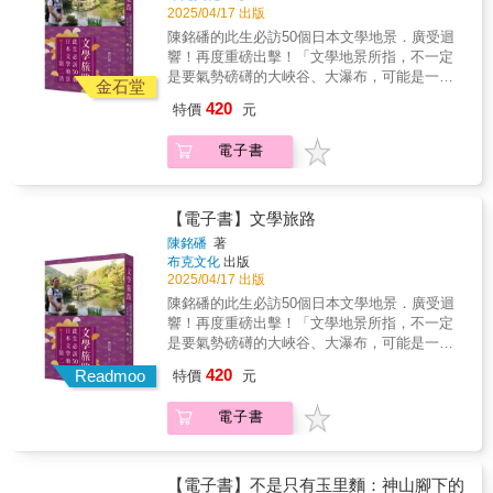
且好像只有我做得比較好的技能，是與人相約
嚐，美好就這麼隨風而逝，許多事，再也回不
2025/04/17 出版
小童，道別的是我們一起走過的年輕歲
《電子文學》（Electric Literature）作者將植
非凡的風景。」——梅麗莎．哈里森（Melissa
吃飯，為大家安排飯局，或是在必要時候，走
到從前，但故事依然在繼續…… 「外婆家已吃
月……」──朱天衣朱天衣曾說，他們是經過從
物學家的精準與詩人的眼、耳結合在一起……
陳銘磻的 此生必訪50個日本文學地景． 廣受迴
Harrison），作家「《山與林的深處》踏上一條
入家中廚房，為愛的人與家人朋友們，主持或
不到的客家菜、獨特的媽媽味道、孩時吃過卻
無到有的一代。他們見證冰箱、電視、洗衣機
這是當今探索景觀和身分認同最激動人心的其
響！ 再度重磅出擊！ 「文學地景所指，不一定
蜿蜒的道路，穿過山徑，越過樹根，經過琵
張羅一桌菜，成就生命中某個不經意但又重要
已模糊的味覺記憶，家常中一一復刻，若能真
等家電進入日常生活，也經歷了各國美食文化
中一種聲音。在本書中，作者創造出強而有力
是要氣勢磅礡的大峽谷、大瀑布， 可能是一座
鷺，走進家族的過往。在這部富有思想的回憶
的一餐。那些我與人喝的酒。那些餵飽肚子與
金石堂
傳一二，便是最大的喜悅。」──朱天衣身為醫
陸續來臺的歷程，從迴轉壽司、港式飲茶，到
的優美文字，用以描述人與他們稱為家的地方
石橋、石碑、文豪舊居、地區、城市……」 用
錄中，李潔珂邀請讀者思考，是什麼讓家鄉成
靈魂的所在。那些吃飯的情調。還有那些教會
師的外公對飲食有諸多忌諱，許多美味的食物
420
特價
元
美式快餐，這些外來餐飲品牌的登陸，不僅改
之間的連結。——《泰晤士報文學增刊》
親臨現場的感受，找出足以感動人心的元素！
為家鄉？是語言，家族，還是景色？讀完這本
我吃飯的人。一切都源自於我的真實生活、我
在家中被列為「禁品」；而外婆雖然從未下
變了臺灣的飲食習慣，也成為他們青春歲月的
（TLS）
即是這種：「去吧，到現場感受情境。」 陳銘
書我滿懷熱忱，迫不及待想知道那些標示出我
的餐飲人時光，我那一路靠著窮中談吃的實驗
廚，但總能讓餐桌上擺滿符合家人喜好的佳
電子書
一部分，每一次嘗試，都是一次對世界的探
磻：「日本擁有的文學地景多而廣，深且奧，
的過往的每一棵樹的名字。」——羅雲．荷薩
精神所發現的怪奇認知與異於他人的各種好笑
餚。父親的口味特別，為不勞煩他人而自己準
索、一種對未來的憧憬。然而在時代的更迭
難以盡遊。」 追尋日本文豪的文學地景，成為
奧．布坎南（Rowan Hisayo Buchanan），作
觀點吃喝論述。我想這就是年過四十，也與餐
備三餐；母親的餐桌則是時時備有結合自己烹
中，他們也親眼目睹了許多事物「從有到
作者人生後二十多年，無法停止的課業，那是
家「一份對家族美麗而淋漓盡致的致敬，也是
廳這事業共處如此漫長的時間之後的體悟。原
調實力與坊間名菜的朱家私房料理。而被同學
無」：餐館在疫情的考驗下成為絕響，美食在
文學、土地與人情連結帶來的，最生動的人文
一次勇敢而費盡心思，在霧中尋求理解的探
【電子書】文學旅路
來我心深處的愛，關於餐廳與餐桌的愛，除去
視為不食人間煙火的朱天衣，其實不僅可以獨
時間的流逝中失去從前的好滋味，曾經喜愛的
畫景，是一種美不勝收的入骨相思。「我在旅
尋。」——艾咪．利普羅特（Amy Liptrot），
展現在事業上的服務熱情，有如此一大部分是
陳銘磻
著
自一人完成一場宴席，且在成為家中掌廚者
米粉湯美味不在，魂牽夢縈的霜淇淋無法再品
路中，盡心盡力呈現令人賞心悅目的一景、二
《逃離之地：我在奧克尼群島的戒癮日記》作
布克文化
出版
來自與人吃飯、聊天、陪伴、喝酒，或分享人
後，方能理解母親準備一家子吃食的難處，並
嚐，美好就這麼隨風而逝，許多事，再也回不
景，甚或全景的新發現、新感動。」 本書集結
者「雙眼清澄而內心溫暖，《山與林的深處》
2025/04/17 出版
生的某一段特別時光。如此老派。是的。對應
在不知不覺中向母親靠攏。這些味道，皆成為
到從前，但故事依然在繼續…… 「外婆家已吃
了陳老師40多年來的走訪心得， 以及2025年最
是一次深刻而誠實的沉思書寫，關於塑造了我
到我所開設的餐廳貓下去，我們每天每晚都在
陳銘磻的 此生必訪50個日本文學地景． 廣受迴
朱天衣成長記憶的一部分，也是承載她生命故
不到的客家菜、獨特的媽媽味道、孩時吃過卻
新與豐富資料與照片， 更以報導文學的職人精
們的自然與家族景觀。李潔珂是位獨具詩意的
囑咐彼此的服務熱情、溫暖有愛，安全與歸屬
響！ 再度重磅出擊！ 「文學地景所指，不一定
事的媒介。當時光不斷向前，青春歲月漸行漸
已模糊的味覺記憶，家常中一一復刻，若能真
神執筆寫作， 兼具「文學的筆、新聞的眼」的
才女，對於神祕而極美的事物有著高度關
感，不就是與每一個上門的客人一起完成這一
是要氣勢磅礡的大峽谷、大瀑布， 可能是一座
遠，那些熟悉的味道，仍舊能在某個時刻，讓
傳一二，便是最大的喜悅。」──朱天衣身為醫
文學性報導， 嚴選與影視音相關的作者、文學
心。」——莎林．泰奧（Sharlene Teo），作
切嗎？我們一起，又吃又喝，談天說笑，在低
石橋、石碑、文豪舊居、地區、城市……」 用
人瞬間回到過去，與童年、與家人、與逝去的
師的外公對飲食有諸多忌諱，許多美味的食物
420
作品與地景， 帶領我們讀遊日本。 〈說明〉文
家一部哀悼之作；它將歷史和旅行的線索緊密
Readmoo
特價
元
迷需要被接住的時候，在開心需要好好慶祝的
親臨現場的感受，找出足以感動人心的元素！
歲月重逢。 穿過味覺的記憶，咀嚼時光的故事
在家中被列為「禁品」；而外婆雖然從未下
學旅人と地景紀行 過去以來，依據高信疆先生
結合在一起……提供了富美感也親密的視角，
時候，在疲憊了一天與結束了一段工作之後，
即是這種：「去吧，到現場感受情境。」 陳銘
這是一場關於美食的旅程，也是一場關於時
廚，但總能讓餐桌上擺滿符合家人喜好的佳
所言：「用文學的筆、新聞的眼，來從事人生
讓人看見一座島及一位作者由大環境與歷史事
電子書
我們一起，好好吃飯，好好喝酒，傾吐與聆
磻：「日本擁有的文學地景多而廣，深且奧，
光、家庭與人生的深情回顧。朱天衣用幽默而
餚。父親的口味特別，為不勞煩他人而自己準
探訪以及現實生活真實報導的生動寫作方
件所形塑出的樣貌。——《柯克斯書評》
聽，發自內心感謝，感謝我們同在這裡，享有
難以盡遊。」 追尋日本文豪的文學地景，成為
溫暖的筆調，將食物與記憶交織，在各個美食
備三餐；母親的餐桌則是時時備有結合自己烹
式。」運用這種自覺、實證、承擔的態度，我
（Kirkus Reviews）在發現祖父零碎而帶有自
美味與開懷、友情與照應，享有應該沒有人會
作者人生後二十多年，無法停止的課業，那是
的味道中品味生命中的故事。或許，有些人已
調實力與坊間名菜的朱家私房料理。而被同學
讓自主性、自發性強大的報導文學，走進個人
傳色彩的文字書寫後，環境史博士李潔珂動身
否認的一種幸運，一種幸福。既老派又充滿
文學、土地與人情連結帶來的，最生動的人文
經離開，有些店面已然歇業，有些食物再也吃
【電子書】不是只有玉里麵：神山腳下的
視為不食人間煙火的朱天衣，其實不僅可以獨
「日本文學地景紀行」的創作。 文學地景的寫