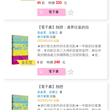
等，他都很喜歡。▎梁實秋一聊到饞，梁實秋
生後二十多年，無法停止的課業，那是文學、
抱持樂觀，畢竟對當時日本人而言，搭便車旅
333
85
折
特價
元
豆景色，以及男女主角純愛的魅力。 如同閱讀
能喝下大量白蘭地，尤其愛吃甲魚燉火腿、炒
過，你會忍不住大笑，因為書中的情景讓你感
見解不凡，認為它「著重在食物的質，最需要
土地與人情連結給我帶來的，最生動的人文畫
行無異是一種牴觸文化的行徑。弗格森的「櫻
川端康成的經典作品《古都》，竟成讓讀者能
鱔絲或清炒鱔糊……▎康有為店東陳若，久慕
同身受。——《地理雜誌》弗格森的旅程從日
滿足的是品味」，因而「上天生人，在他嘴裡
景，是一種美不勝收的入骨相思。 眼見近年到
花前線」追逐之路，從亞熱帶的南部，一路直
電子書
深入認識與理解京都人文之美的指引。文學、
康有為之書名，商請他題寫匾額。康有為認為
本的最南端佐多岬開始，一路向北徒步、搭便
安放一條舌，舌上還有無數的味蕾，教人焉得
日本旅行的遊客，不乏與著名地景相應結合，
抵北部大半年為雪所覆蓋的北海道。旅途中驚
戲劇與地景，恆為日本歷史文化的奧義，你
「茶居」二字太俗，於是刪去「茶」字，題
車，最終抵達北海道的宗谷岬。這段旅程貫穿
不饞」？▎唐振常關於食家與老饕之別，唐老
到京都參訪金閣寺，相對記起三島由紀夫的
險處處、糗事連連，如在四國被誤認為是巴西
看，作者不就如是把京都的文化與美景，透過
「陶陶居」三字，落款為「南海康有為題」，
日本的47個都道府縣，讓他能夠深入了解這個
講得透徹，認為「即使吃遍天下美味，舌能辨
《金閣寺》，到岩手縣旅行，自然想到宮澤賢
足球球員而差點被櫻花噎死；因為跟著一本旅
孿生姊妹相會的情節，完滿寫進書中，進而引
遂成鎮店之寶，長達一甲子以上，廣州無人不
國家的文化、習俗和當地人文風情。每年，日
【電子書】熱戀：邊界往返的信
優劣，往往也還只是個老饕。……兩者之異，
治的《銀河鐵道之夜》，漫遊宇治，好比走進
遊指南指示，在公路的交流道嘗試攔車卻遭到
起莫大迴響。 這是對文豪及其作品無盡尊崇的
曉。▎李劼人劼老燒菜，非同小可，極受歡
本的櫻花季一開場，全國掀起一股熱鬧的賞櫻
其關鍵在於『文化』二字。」▎唐魯孫自命好
《源氏物語》的情節，走訪西宮市，或許會想
逮捕。一路上，常因為他的｜外國人」
吳俞萱、彤雅立
著
眷戀行動，就像某年夏日去到熊本內坪井，進
迎。例如「乾燒牛肉」，必用眉州「洪宜號」
活動。當櫻花以燦爛華麗的身影由南到北迅速
啖的唐老，始終對飲食抱有濃厚興趣。其肇因
起村上春樹的《聽風的歌》，到松山市，必定
南方家園
出版
（gaijin）的身分而惹來哭笑不得的遭遇，比方
入夏目漱石舊居的瞬間，心底油然升起一股暖
釀的黃酒，加薑塊乾燒之，決不用茴香、八
延展之際，這些賞櫻的狂熱分子也隨之上演一
2025/01/24 出版
在世家巨族的飲食服制，皆有固定規矩，一絲
識得夏目漱石的《少爺》。 再說，推理小說作
明明有空房的旅館拒絕他投宿；一位母親看見
意，倏忽想起他以熊本為背景寫作的《草枕》
角。畢竟，它們的草藥味，實在太俗氣了，顯
場又一場既驚心又戲劇性的賞花情事。作者弗
馬虎不得。……而他之所以如此執著，歸根究
家松本清張，他的大多數作品，懸疑案或凶殺
他急忙抱起小孩低語著：「小心！外國人很危
★旅行散文創作的全新光點★一年餘的往復書
和《二百十日》，便興起尋索念頭，走訪兩部
不出功夫來……▎逯耀東逯寫道：「……飯
格森自然也加入這賞櫻的行列，而且全程追蹤
柢，不外一個「饞」字。▎郁達夫郁達夫有好
案的發生地，盡括不少日本名景勝地，稱呼他
險！」……這本書不僅是旅行記述，更是作者
簡，來自歐亞美三大洲的思索與提問，兩位作
小說的舞臺，玉名市小天溫泉、阿蘇神社、阿
罷，泡『梅山』比賽茶一壺，閉目臥靠在沙發
「櫻花前線」，更瘋狂的是，他竟然異想天開
食量，酒量亦大得嚇人。每餐可吃一斤重的甲
是旅行作家也不為過，如：伊豆半島的《天城
對日本文化的深刻觀察和反思。弗格森巧妙地
家的關係建立與國際觀之回望與重設。★從真
蘇火山。 追尋日本文豪的文學地景，成為我人
上，突然想起顧亭林與人清談，往往會捻著眉
決定在長達三千公里的賞櫻之路全程搭便車遊
魚，或是一隻童子雞；並飲上一斤紹興酒，也
山命案》、明石海峽的《被玷汙的書》、廣島
結合了個人經歷見聞，將日本描繪成一個既古
實的邊境現況，探究存在定義、價值觀調和、
生後二十多年，無法停止的課業，那是文學、
毛說，又枉了一日，我撫著自己的肚皮，暗聲
240
遍日本。 當他宣告這個想法時，沒人對這計畫
金石堂
6
折
特價
元
能喝下大量白蘭地，尤其愛吃甲魚燉火腿、炒
尾道的《內海の輪》等，後來這些地方都成為
老又現代、既傳統又充滿矛盾的國度。【書評
族群難題、社會局勢等等異地故鄉之日常，生
土地與人情連結給我帶來的，最生動的人文畫
說了句慚愧。」▎胡適曾飄洋過海的胡適，在
抱持樂觀，畢竟對當時日本人而言，搭便車旅
鱔絲或清炒鱔糊……▎康有為店東陳若，久慕
書迷追逐探究之所，更成為著名的文學地景，
讚譽】★一絲天才的靈光……極具黑色幽默。
命觀的重新打磨。★作家──王盛弘‧宇文正‧陳
景，是一種美不勝收的入骨相思。 眼見近年到
其內心深處，仍愛鄉土里味，而逢年過節都吃
行無異是一種牴觸文化的行徑。弗格森的「櫻
電子書
康有為之書名，商請他題寫匾額。康有為認為
旅遊勝地。 發展旅遊觀光並非作家的任務或職
——《星期日先驅報》★對任何打算前往日本
雨航‧楊澤──閱讀熱戀中日子靜緩豐盛。不遠的
日本旅行的遊客，不乏與著名地景相應結合，
的「徽州鍋」，特別對他胃口。這所謂的徽州
花前線」追逐之路，從亞熱帶的南部，一路直
「茶居」二字太俗，於是刪去「茶」字，題
責，然，寫下勝景使之成為旅遊名景，是文
的人來說，這是一本不可多得的好書。如果你
將來，我們見面，像家人那樣擁抱。寫下眼中
到京都參訪金閣寺，相對記起三島由紀夫的
鍋，食材是豬肉、雞、蛋、豆腐、蝦米等，以
抵北部大半年為雪所覆蓋的北海道。旅途中驚
「陶陶居」三字，落款為「南海康有為題」，
學、作家、土地和城市相知相惜的意義。我以
已經去過，你會忍不住大笑，因為書中的情景
萬物、愛與誠、症候與跡象，寄出給你。盼
《金閣寺》，到岩手縣旅行，自然想到宮澤賢
大鍋炊熟。▎于右任于右任愛食北饌，他在南
險處處、糗事連連，如在四國被誤認為是巴西
遂成鎮店之寶，長達一甲子以上，廣州無人不
文學旅人自居，寫作日本文學地景，用心著意
讓你感同身受。——《地理雜誌》★他的幽默
回。移動、居無定所，是我永遠的家。貪什麼
【電子書】熱戀
治的《銀河鐵道之夜》，漫遊宇治，好比走進
京任上，曾為清真名館「馬祥興菜館」題了招
足球球員而差點被櫻花噎死；因為跟著一本旅
曉。▎李劼人劼老燒菜，非同小可，極受歡
的地方，是把報導文學精益求精的意義，安置
和見解讓人莞爾……他用一雙令人敬佩的眼
呢？貪一無所有，從頭來過。心有所愛，就把
《源氏物語》的情節，走訪西宮市，或許會想
牌，這是當時南京市首屈一指的餐館，其四大
吳俞萱、彤雅立
著
遊指南指示，在公路的交流道嘗試攔車卻遭到
迎。例如「乾燒牛肉」，必用眉州「洪宜號」
在寫作日本文學紀行的嘗試；誠如二○二四年新
睛，觀察當代日本。——《觀察家報》★在那
自己留在那裡。最遠的最近，流動於歐、亞、
起村上春樹的《聽風的歌》，到松山市，必定
南方家園
出版
名菜，為「美人肝」、「松鼠魚」、「鳳尾
逮捕。一路上，常因為他的｜外國人」
釀的黃酒，加薑塊乾燒之，決不用茴香、八
曆正月初一，在京都平安神宮抽到中吉籤詩的
堅韌的外表下，隱藏著一顆詩意的靈魂：雖然
美洲的詞彙與心意年餘的文字往返，恆久緊繫
2025/01/24 出版
識得夏目漱石的《少爺》。 再說，推理小說作
蝦」和「蛋燒賣」。▎林語堂「扭開一瓶天津
（gaijin）的身分而惹來哭笑不得的遭遇，比方
角。畢竟，它們的草藥味，實在太俗氣了，顯
勉語：世人很多，不是每個人都能跟神一樣偉
他可能喝得太多，最終獨自一人汗流浹背地待
的熱戀世界人的直擊、旁觀、念想與回憶建立
家松本清張，他的大多數作品，懸疑案或凶殺
五加皮，在碗裡加幾滴色澤棕紅的酒，芬芳撲
★旅行散文創作的全新光點★一年餘的往復書
明明有空房的旅館拒絕他投宿；一位母親看見
不出功夫來……▎逯耀東逯寫道：「……飯
大，所以你要讓自己變強大，並且培育他人變
在悲傷的“情人旅館”裡，但他能以極其敏銳的筆
新視野，思量存在的依據我喜歡移動，定居在
案的發生地，盡括不少日本名景勝地，稱呼他
鼻」，林語堂便「笑容滿面地吃起來」，魚皮
簡，來自歐亞美三大洲的思索與提問，兩位作