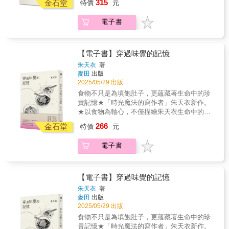
315
的古舊建築，因為那份唯有肉眼能捕捉的現場
金石堂
「食光」；而所收錄的21篇與飲食相關的作
特價
元
錄，這個結合提供了全新的閱讀體驗。臺灣是
家十講系列」之後，再從京都城的漫步記憶裡
本植物學家早田文藏、《植物獵人的茶盜之
代南極大陸的樣貌？神話、古文明、宇宙入
的街邊小吃，或是初入社會、匆忙之間一顆便
魅惑，難以用鏡頭留存，那些看似殘破的景物
品，以細膩筆觸描繪飲食與情感交織的故事，
一個多元化的移民社會，許多家族的故事也橫
見微知著，重探日本文化。【收錄京都千年大
旅》的主角蘇格蘭植物學家羅伯．福鈞
口⋯個種懸疑、傳聞與推測，交織在神祕白色
利商店飯糰的救贖，這些食物都承載著當下的
裡，藏有一份代代相傳對文物的心意。本書寫
讓人從中品味文章中藏有的深情與體悟：對洪
電子書
跨多國邊界、語言、傳統，這本書可以啟發讀
事記、獨家品味京都書單】我一再「重訪」京
（Robert Fortune），到經典環保文學《我們只
大陸上。＃地球黑盒子與科研競賽：科學家以
心境與生活的重量；其二，從生活「感受」出
的不是一份觀光路線，而是一位歷史學者以文
愛珠而言象徵親熟之意的切仔麵、焦桐眼裡在
者，讓我們重新思考家族故事及遺產的定
都，甚至像是「重返」京都，唯有深入這座城
有一個地球》，再到劉克襄、吳明益等當代自
冰芯鑽探追溯數十萬年前的地球樣本，南極是
發，映照食物與情緒間的微妙連結。同一道料
化旅人的眼光為自己與京都數十年來的交會留
感恩與深情中轉化的苦瓜料理、具備江鵝與祖
義。」——吳怡慈，鬼島之音監製、共同創辦
市的記憶，才能明白不是只有櫻花、楓葉可
然文學名家，將豐富的知識與歷史編織進這部
氣候記憶與宇宙微粒樣本的倉庫。數十個國家
理，在不同情境中會有截然不同的味道。熱鬧
下紀錄──這座城市從來都不只是歷史的背景布
母私藏回憶與寵愛的市場小吃、承載田威寧童
人「《山與林的深處》是一次精雕細琢的沉
看。容我將我從時間層疊眼光中看到的「不一
作品中。本書結合自然寫作、山岳文學與回憶
爭相在此建立科考站點，觀測天象、探索宇宙
的聚會適合分食佳肴，而一人面對滿桌菜肴
【電子書】穿過味覺的記憶
幕，而是一座反覆毀壞又重生、受詩歌吟詠也
年友情的自助餐，以及朱全斌透過品嚐料理所
思，關於記憶、愛、風景——以及在語言中尋
樣的京都」，訴說出來……──楊照來到京都，
錄，娓娓道來埋藏在一個典型移民家庭背後的
未知。＃冰與火之爭：蘊藏豐富石油、天然
時，孤寂的感受也會悄然浮現。飲食，成為黏
朱天衣
著
被宗派競逐的「記憶之城」……◎從平安京到
體會的捨得捨不得、鄭進耀筆下不願因病放棄
找一個家。書中的篇章精煉而閃耀著光芒，眷
宜一身素淨，靜心輕語，那是對於這座城市之
故事，既是小人物的生命故事，亦是動盪大時
氣、礦產、太陽能、地熱⋯⋯南極早已為各國
合生活片段的最佳媒介，賦予日常更多顏色與
麥田
出版
幕末，京都如何成為歷史的主場從平安京建
美食的釋懷與坦然、楊双子心中無人能及的好
戀地向彼此傾靠；不論是從形式或內容上而
美的敬意，也是對其他同樣也正領受這份美的
代的縮影。書中交織著外公與外婆的人生故
覬覦。凍結各國野心之《南極公約》將在2048
香氣。本書共分為四輯：輯一「回首 依稀少
2025/05/29 出版
城、桃山時代到幕末維新，爬梳京都在日本歷
味道等……，每一篇都訴說著：食物所喚起的
言，這都是一本美麗的書，關於人與人、地方
旅人之尊重。也應駐足任何偶入眼簾的庭園，
事，以及李潔珂對家族故事、自然環境及自我
年到期，本書亦是寫給未來世代的備忘錄。
年」專注於往日情懷的料理，輯二「人間 如
食物不只是為填飽肚子，更蘊藏著生命中的珍
史中三度被推上舞台的重要時刻，跳脫觀光書
不僅是對其味道的美好記憶，更是時間、情感
與地方之間的距離，以及如何在他們之間架起
不放過拜觀機會，因為一不小心錯過的，可能
認同的追索與反思。她從這些人與自然的過去
常不如常」著重同甘共苦的記憶，輯三「大
貴記憶★「時光魔法的寫作者」朱天衣新作。
寫，用「記憶」而非「景點」看京都。◎走入
與各個回憶的結晶。主編李純瑀透過細讀這些
橋梁。」——羅伯特．麥克法倫（Robert
就是千年一遇的心靈洗禮。還應當放下相機，
與現在，爬梳這個家庭、這座島嶼如何走到今
夢 好好生活」精選生命體悟的篇章，輯四
★以食物為軸心，不僅描繪朱天衣生命中的珍
小說場景，從文學出發閱讀京都從紫式部《源
作品，細細品出其中蘊含的人生況味，並提點
Macfarlane），《心向群山》、《大地之下》
親眼閱讀景點說明文字、觀賞承載著歷史痕跡
日。敘事精煉而情感細膩豐沛的本書，既是關
「四方 三江五湖」則寫下各地獨特的佳肴與
貴記憶，也將帶領你一同品味時代的共同記
氏物語》、川端康成《美麗與哀愁》、《古
出對飲食與生命的細膩情感。在每篇文章後的
作者「我真想像她一樣：李潔珂運用了她的所
266
的古舊建築，因為那份唯有肉眼能捕捉的現場
於一個家族的回憶錄，也是一部近代臺灣小
金石堂
「食光」；而所收錄的21篇與飲食相關的作
特價
元
憶。你記憶中最熟悉的味道是什麼？秉持「能
都》到三島由紀夫《金閣寺》等文學場景中閱
賞析中，她以溫柔的文字娓娓道來，融合自身
有感官，包括那個我們大多數人都忽略的感官
魅惑，難以用鏡頭留存，那些看似殘破的景物
傳，更是一場以自己的全身感官去踏查、感受
品，以細膩筆觸描繪飲食與情感交織的故事，
吃就是福」的朱天衣對飲食少有禁忌，除了極
覽京都。◎建築如何述說宗教與政治重構京都
體會與文章意涵，帶領讀者踏上一場感官與心
——內在真我，去體驗了臺灣的林地、濕原、
裡，藏有一份代代相傳對文物的心意。本書寫
自身來處的雋永旅程，也讓生長在臺灣的我
讓人從中品味文章中藏有的深情與體悟：對洪
電子書
少數不碰的食材外，生活中常見的各類菜餚，
的故事延曆寺、平等院、聚樂第、方廣寺、大
靈並行的美食旅程。每一道料理，都是一段故
高山、低地，以及在其中、其上、其下的各種
的不是一份觀光路線，而是一位歷史學者以文
們，能再次以嶄新眼光認識這座島嶼的美麗與
愛珠而言象徵親熟之意的切仔麵、焦桐眼裡在
她都有屬於自己的回憶與情感寄託，對她而
德寺、平安神宮……精美建築不只是安靜佇立
事，都蘊藏著獨一無二、令人動容的情感，也
生物。而透過這本無與倫比的書，她真的帶我
化旅人的眼光為自己與京都數十年來的交會留
不凡。【各界讚譽】「作者以一雙有距離感的
感恩與深情中轉化的苦瓜料理、具備江鵝與祖
言，食物不只是果腹的存在，更是一種時光的
的古蹟，更是歷代信仰與政權重新書寫歷史的
許藏著對家鄉的依戀與認同，也許是對親情的
抵達了那些所在。」——傑克．戴維斯（Jack
下紀錄──這座城市從來都不只是歷史的背景布
眼望向臺灣，因為身世和語言的距離，讓筆下
母私藏回憶與寵愛的市場小吃、承載田威寧童
標記，承載著過往歲月的溫度與情感。冬夜裡
場所。從奠定京都作為文化宗教核心地位的
【電子書】穿過味覺的記憶
牽掛與羈絆，也可能是對生活的感悟與成長。
E. Davis），2018年普立茲獎得主「面對人與
幕，而是一座反覆毀壞又重生、受詩歌吟詠也
的臺灣瀰漫薄薄的霧氣，但當霧散去時，又如
年友情的自助餐，以及朱全斌透過品嚐料理所
不可或缺的麻油雞，是坐月子至關重要的補
「平安京時代」、成了織田信長與豐臣秀吉手
當記憶中的味道再次被喚醒，也喚起了深藏於
朱天衣
著
地方之間的關係，一場精妙而充滿力量的探
被宗派競逐的「記憶之城」……◎從平安京到
此的清透鮮明、節理透徹。在山林水畔、城市
體會的捨得捨不得、鄭進耀筆下不願因病放棄
品，也是朱天衣即便身懷六甲，仍心心念念、
中權力劇場與軍政象徵的「安土桃山時代」，
記憶中的深情，並讓我們能夠再次品味每一份
麥田
出版
尋，以及一次在暗夜中發光的召喚，喚起一片
幕末，京都如何成為歷史的主場從平安京建
巷弄與鄉鎮阡陌間，連結了個人的家族史以及
美食的釋懷與坦然、楊双子心中無人能及的好
象徵增添新成員的臺灣專屬料理。而對於形似
到捲入尊王攘夷與明治維新歷史洪流的「倒幕
真摯的故事。情義相挺推薦王偉忠│製作人謝哲
2025/05/29 出版
非凡的風景。」——梅麗莎．哈里森（Melissa
城、桃山時代到幕末維新，爬梳京都在日本歷
臺灣自然、地質與人文的歷史。清晰地點出人
味道等……，每一篇都訴說著：食物所喚起的
元寶的水餃，不僅朱天衣有獨到的品嚐學問與
時期」，作者用三大歷史轉折時刻劃分，帶領
青│節目主持人、作家徐國能│國立台灣師範大
食物不只是為填飽肚子，更蘊藏著生命中的珍
Harrison），作家「《山與林的深處》踏上一條
史中三度被推上舞台的重要時刻，跳脫觀光書
是環境的動物，而環境則是人間的明鏡。」
不僅是對其味道的美好記憶，更是時間、情感
口味，這也是父親童年時期翹首期盼的年節樂
讀者一一走入比叡山的宗教政爭、宇治《源氏
學國文系教授朱嘉雯│國立東華大學洄瀾學院院
貴記憶★「時光魔法的寫作者」朱天衣新作。
蜿蜒的道路，穿過山徑，越過樹根，經過琵
寫，用「記憶」而非「景點」看京都。◎走入
——黃麗如，作家「一名移民後裔回到臺灣，
與各個回憶的結晶。主編李純瑀透過細讀這些