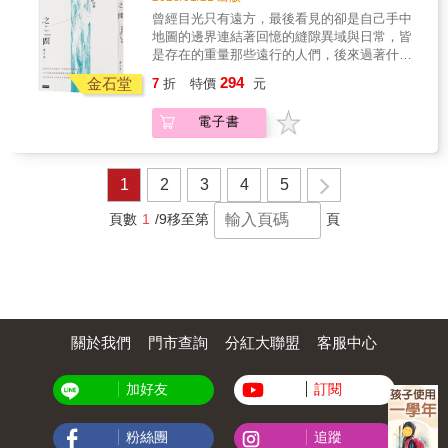
渴望靜緩，渴望在移動中停留，告別我們的過
情的敘述，夾雜着慷慨的諷刺——《每日電訊
統後，接孫貴至南京總統府，擔任自己私廚，
漠、流浪與停留的故事。
史，從旅途初端的飛行談起，正視故鄉、病與
曾經目光只有遠方，最後看見的卻是自己手中
度用力。超過負荷的意外，真的成了禮物。──
報》
並吩咐孫貴說：「每頓只要炒青菜、豆芽或豆
藥、價值觀調和、旅途中的旅途、族群難題
地圖的邊界連結著回憶的縫隙異域與日常，皆
吳俞萱熱戀∣政治與地理上，邊境指鄰近國界的
腐之類。」還規定不要超過四角錢。▎蘇曼殊
&hellip;&hellip;是過客，亦留下身影，以信件交
是存在的重量那些遠行的人們，後來過著什麼
區域，用於緩衝、加諸限制，也可完全開放。
曼殊對酥糖、可可糖、粽子糖、摩爾登糖、八
換試探生命的新意與反芻，將自身對世界的熱
樣的日子？十多年前隻身走過中東和東非，那
它是地圖上是清晰的線，實則引伸為不同型態
寶飯，皆所酷嗜。在病重時，猶在上海「廣慈
294
金石堂
切交予對方。一場無邊界的愛，陌生國度是生
7
折
特價
元
時世界歌頌流浪，錯以為只有遠方才能聽見故
的曖昧詞，形容於國族歷史、家族血緣、宗就
醫院」中，私自買食糖炒栗子藏於臥床底下，
命延伸，而學會與每一種相遇共處之後，所謂
事、成為故事，於是奮不顧身，說什麼都要出
與生命觀的藩籬，小至人與人的芥蒂。俞萱與
遭到院長捜出，以致貽笑大方。▎楊度楊度遍
邊境已然為何種詞性？更多討論，歡迎收聽
電子書
發。但人們幾乎不太談論從他方歸來之後，又
雅立，半生往返異鄉與故鄉之間，無論方向，
食京城內魯、川、閩、粵、蘇、豫、淮揚各幫
「南方家園小客廳」
該如何與生活共處？當遠行成為日常，停留反
每一決定都為彼此帶來身心震盪。如今世界充
的五十多間名樓名館，並試菜百餘款後，有的
https://open.firstory.me/user/ckih360qw5fii0826otr
而需要極大勇氣。從兩萬公里外的亞馬遜雨林
滿有形與無形之界線，思考那道隱形線段前，
還反覆試之，……無異開展一幅上世紀二、三○
到戒備森嚴的北韓，再到床底下父親遺留下來
是否更該理解人的共有性？「我在意的不再是
1
2
3
4
5
年代，在北京的飲食畫卷。名家推薦林書煒▕
的紙箱，在一封封四十多年前的手寫信中發現
自己的完整表達，而是我跟所有人的完整連
POP Radio 聯播網 台長／主持人 詹宏志▕ 作
那些未解的過去，以此做為線索，穿梭於過往
接。」命運是緊密織就的網，走上其敘事脈
頁數
1
/9
移至第
頁
家 蔡詩萍▕ 作家
和當下，述說一段關於此地與他方、愛與冷
絡，神祕且寬闊。本書是交叉懸垂的兩部個人
漠、流浪與停留的故事。
史，從旅途初端的飛行談起，正視故鄉、病與
藥、價值觀調和、旅途中的旅途、族群難題
&hellip;&hellip;是過客，亦留下身影，以信件交
換試探生命的新意與反芻，將自身對世界的熱
切交予對方。一場無邊界的愛，陌生國度是生
關於我們
門市查詢
分紅大聯盟
客服中心
命延伸，而學會與每一種相遇共處之後，所謂
邊境已然為何種詞性？更多討論，歡迎收聽
「南方家園小客廳」
加好友
訂閱
https://open.firstory.me/user/ckih360qw5fii0826otr
粉絲團
追蹤