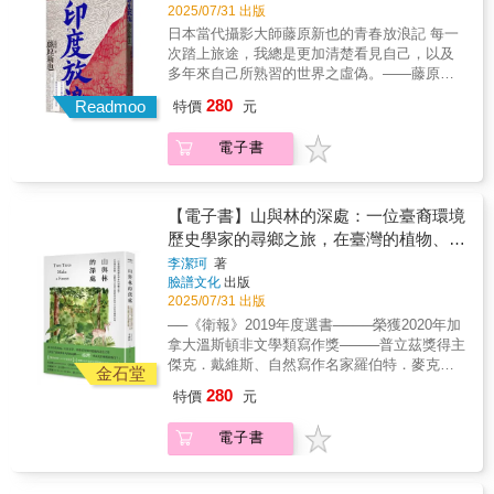
的殘存記憶與片段文字展開跨越太平洋的尋鄉
起點，只要再跨一步，一切都會「向死而
2025/07/31 出版
有，他也敗給了大地。他敗給了人，還有熱。
之旅，踏上了那座名為「臺灣」的島嶼……▌因
生」：——「渺小的我，如果能繼續記錄這個
日本當代攝影大師藤原新也的青春放浪記 每一
他敗給了牛、敗給了羊、敗給了狗和蟲。年輕
阿茲海默症逝世的外公遺留的一封信件，帶她
世界，是否能轉換視角重新看待世界？我要用
次踏上旅途，我總是更加清楚看見自己，以及
人敗給了包圍在他周遭的一切東西。大約這就
走上回返福爾摩沙的「尋鄉之路」自從李潔珂
我的鏡頭，用一種溫柔的方式看待世界，安慰
多年來自己所熟習的世界之虛偽。――藤原新
是……，我二十五歲當時的模樣沒錯。……雖
有記憶以來，來自臺灣的外公與外婆，就住在
她。」——「勇敢面對未知，去尋找每個人心
也《印度放浪》「卷頭語」 無畏的輕狂靈魂
然不知道爲什麽，我就是不顧一切、胡搞亂
280
尼加拉瀑布旁的平房裡，外公在附近的義大利
Readmoo
中的那個南極！希望這本書能作為一個示範，
特價
元
直探印度的灼熱、印度的失序肉身敗陣了，卻
搞，只爲了敗北而去的不是嗎？……至少剛開
麵工廠做清潔工作，外婆則是家管，平時不苟
讓其他和我一樣有情緒困擾的人了解：比起療
換來自在的心與勇氣。這，是我25歲的模
始是這樣。」 不顧一切選擇去印度，只是為了
言笑。每逢假日、節慶，或者爸媽需要出差旅
癒，『明白』更重要。」這趟南極之旅，也成
電子書
樣！ 25歲這年，日本攝影大師、也是旅行名家
給年少的自己找個失敗的體驗！ 《印度放浪》
行的日子，李潔珂就會被送到外公外婆家，也
了冰山下未知的心路冒險、向內的自我探尋
藤原新也身負採訪任務，背著一架相機和幾捲
是藤原新也青春浪遊的足跡，以兩大部分記錄
因此，外公與外婆是她童年時重要的陪伴者。
——楊力州與南極共振，經歷了一場深刻的心
底片，第一次來到印度旅行。初識的印度和其
從初次旅遊印度到之後多次重遊踏遍全境的見
但到了李潔珂進入青春期，不多話但總面帶微
靈轉化。「謙卑走過已知、勇敢探尋未知，我
他旅者眼中所見並沒兩樣：髒污、擁擠、紛
聞體悟。令人動容的是，藤原新也全然融入其
【電子書】山與林的深處：一位臺裔環境
笑的外公，因阿茲海默症逐漸忘了她是誰，最
嘗試呈現一個迴蕩在宇宙之間、立體的全景南
亂、躁動，甚至帶點滑稽的矛盾。 這是一場清
中，多次讓自己置身火化屍體現場，透過鏡頭
歷史學家的尋鄉之旅，在臺灣的植物、島
後被送回故鄉臺灣高雄的安養院，不久後與世
極」書中重現1911年首抵南極點的「阿蒙森路
狂歲月的浪蕩痕跡，不矯情不預設立場，因此
貼身見證印度人在面對生與死的矛盾，以及了
嶼風光和歷史間探尋家族與自身的來處與
長辭；隨著衰老變得更加暴躁易怒的外婆，也
李潔珂
著
線」，探討阿蒙森（Roald Amundsen）的挪威
能以青春的眼界，從觀望、迷惑、沉重到融
解他們不得不自然以待的順應之道。印度，是
臉譜文化
出版
在數年後離世。母親家族過往的故事，眼看就
記憶
探險隊，如何以靈活策略、先進輕便裝備、募
合，深刻體悟到如何順應印度的方式。然而，
個可以目睹生命現場的地方，大自然的各種生
2025/07/31 出版
要從此消逝──但就在外婆留下的滿屋遺物中，
集充沛資金與技術，後來先到，成功插旗南極
經歷多年後，已是壯年的藤原新也在面對與當
命，獨自帶著強烈的個性，以自己想要的面貌
李潔珂的母親意外發現了一件重要的東西：一
──《衛報》2019年度選書────榮獲2020年加
成爲世紀英雄，被視為開創現代探險的里程
初踏足印度時同樣年紀的年輕人提問「為何要
活著。 印度，是個可以目睹生命現場的地方，
封外公的信。這封信中共有二十多張信紙，內
拿大溫斯頓非文學類寫作獎────普立茲獎得主
碑。而吞敗的史考特上校（Robert Falcon
去印度？」時，當年那才20歲出頭的年輕小伙
藤原新也以初生之犢的勇氣直視死亡的臉譜，
容是他一生的自傳，可回溯到他在中國的童
傑克．戴維斯、自然寫作名家羅伯特．麥克法
Scott）英國探險隊，回程時體力資源耗盡，卻
形貌如顯影般浮現眼前。是啊，藤原新也開始
金石堂
從觀望、迷惑、沉重到融合，他找到了重新觀
年，在五四運動期間出生，在動盪年代中成
倫盛讚──一部結合自然寫作、山岳文學、旅遊
仍堅持以人力拉迁帶回重要化石與取樣，不幸
向自己索求答案：為什麼要去印度？
照印度的方式，「與其用人原本有限的力氣大
280
特價
元
長，在抗日戰爭期間成為中華民國空軍飛虎隊
紀實和回憶錄的詩意之作「孕育了我親愛家人
全員犧牲。他們找到證明達爾文進化論的舌羊
「……那個年輕的昔日之我，一副大病初癒的
搖大擺前進，這片土地卻要求你我以堪憐的肉
（美籍志願大隊）一員，以及1949年隨國民黨
們的島嶼──臺灣，究竟是什麼樣的地方？」吳
齒化石，以及地磁觀察、地質鎚、經緯儀、氣
樣子。身形癯瘦，頭髮很長，鬍鬚有如亂草，
身來順應一切的矛盾……」
電子書
來到臺灣擔任空軍教練的日子。寫到末尾，這
建龍 臺灣猛禽研究會理事長吳怡慈 鬼島之
象百葉箱、浮游生物網等數十項研究，為後世
突出的顴骨因為強烈日曬而泛光。儘管看起來
封信開始變得重複、混亂，最後戛然而止──這
音監製、共同創辦人黃斐柔 作家黃麗如 作
科研帶來巨大貢獻，這何嘗不是「向死而生」
非常虛弱，但被太陽曬得焦黑的肩膀，正體現
些信紙，或許正是他試圖保留不斷流失的記憶
家黃宗潔 國立東華大學華文系教授詹偉雄
的偉大精神。從過往神祕傳說的岡瓦納大陸、
出一個年輕人在這個灼熱的國度奮戰時間之長