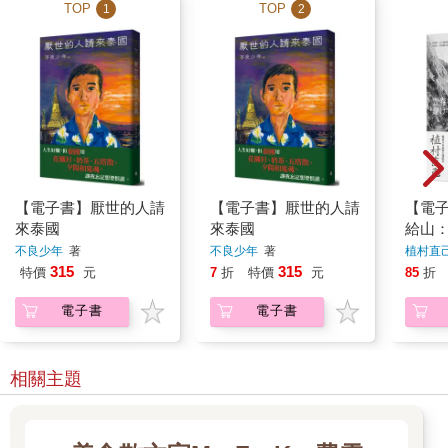
TOP
TOP
1
2
【電子書】厭世的人請
【電子書】厭世的人請
【電
來泰國
來泰國
給山
山旅
不良少年
著
不良少年
著
植村直
探險
315
315
特價
元
7
折
特價
元
85
折
電子書
電子書
相關主題