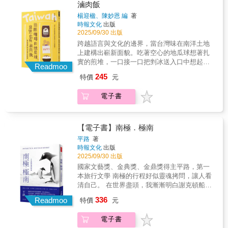
與蜜的大地上，閱讀巴爾幹的艱難，也看到無
愛，自十六歲初次嘗到牡蠣的滋味開始，直到
滷肉飯
沒吃過披薩；在克羅埃西亞，懷抱著南斯拉夫
比動人的希望。
人生盡頭，胃口盡失的她也絕不放棄吃食牡蠣
舊夢的克羅地亞青年，沉湎於修繕共和國舊
楊迎楹、陳妙恩 編
著
的每一次機會。從牡蠣性別不定的生物特性、
時報文化
出版
物；在莫斯塔爾，種族讓這個城市分裂成兩種
紐奧良百年餐廳的祖傳名菜、第戎路邊攤販的
2025/09/30 出版
系統：郵政、電力公司、公車、消防隊、足球
現剝牡蠣，到古今中外人們對牡蠣之催情功效
隊、醫院、垃圾回收廠……彼此不能共用；塞
跨越語言與文化的邊界，當台灣味在南洋土地
的深信不疑，乃至千奇百怪的食用方式與五花
爾維亞的電商教父，靠著開課教年輕人用短影
上建構出嶄新面貌。吃著空心的地瓜球想著扎
八門的食譜……費雪頌揚牡蠣這一海洋生物的
片做買賣，推崇從羅馬尼亞去到美國開創美妝
實的煎堆，一口接一口把剉冰送入口中想起了
奇妙成長，寫人和牡蠣之間的傳說與故事，亦
Readmoo
品牌的ABH；而經歷上個世紀末三年又十個月
家鄉紅豆霜的冰水攤，當便利商店的茶葉蛋香
召喚心靈中的美食記憶，如童年週日晚餐桌上
245
特價
元
的塞拉耶佛圍城的老婦，選擇用沉默面對過
就足以讓人瞬間飛回吉打州，置身吃雞大國馬
那鍋暖心的牡蠣燉湯、母親就讀寄宿學校時夜
去……美麗的山谷、帝國的殘影、歷史的幽靈
來西亞卻直到前往柔佛居鑾才吃到有九層塔的
半所吃的牡蠣麵包。生吃充滿樂趣，烹調可以
電子書
與人類的愛恨，劉子超都一一記下，巴爾幹在
鹽酥雞因此總算不再覺得「少了一味」，伯朗
意想不到，牡蠣之美值得大書特書。費雪於二
書中不再只是一個地理概念，而是充滿掙扎與
咖啡、牛肉麵、臭臭鍋、鍋貼、涼麵、臭豆
戰爆發初始、丈夫病重致使生活格外艱困的時
希望的真實存在。劉子超透過雙腳與雙眼親自
腐、滷肉飯、麵線、珍珠奶茶、烤香腸、蛋
期完成本書，然而本書卻也是她所有著作當中
感受這個愛恨濃烈的地區最平實的面貌，在血
餅……台灣街頭的庶民滋味早已悄然融入馬來
【電子書】南極．極南
最輕鬆歡快的作品──傾訴對牡蠣的欣賞與尊
與蜜的大地上，閱讀巴爾幹的艱難，也看到無
西亞的城市日常。本書集結了二十四位書寫者
敬，搭配精心蒐集、來自世界各地的牡蠣食
平路
著
比動人的希望。
的文字，以「台灣美食在馬來西亞」為題，探
時報文化
出版
譜，同時滿足靈魂與肚腹。
索味覺背後承載的文化遷移與情感流動，同時
2025/09/30 出版
試圖回應某種微妙的鄉愁--那不單屬於台灣，也
國家文藝獎、金典獎、金鼎獎得主平路，第一
不僅指涉馬來西亞，而是一種由味道所牽引的
本旅行文學 南極的行程好似靈魂拷問，讓人看
複合認同。既是飲食記事，也是文化書寫。從
清自己。 在世界盡頭，我漸漸明白謝克頓船長
念想到曾經，從回味不已到互相參照，「美
在探險途中說， 「看過神的光耀、聆聽大自然
336
食，或許是最溫柔也最直接的文化記憶載
Readmoo
特價
元
的啟示，終於抵達自己裸露的靈魂。」 往昔時
體」，編者楊迎楹在〈前言〉寫著，「它不疾
光，在鏡中清楚又模糊， 「南極」反過來成了
不徐地提醒我們，身在何處，心之所繫。」
電子書
「極南」。 一幀幀攝影負片，照出我的顛倒夢