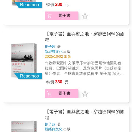
評讚譽】★索魯的風格就是那種穿透世俗虛偽
華背後的執著與細節，以及不為人知的滋味。
出來。繆爾經歷的是「無窮無盡的美麗風
繆爾仍然是美國文化生活中如高塔般的存在，
280
羅‧索魯選擇湖岸快車與他一同登場。平穩前行
Readmoo
特價
元
觀，我當然因此變得成熟、老練，卻也日漸陳
的銳利，豪不留情，也絕不隨俗。……我曾說
張維中以每篇千餘字的散文，帶出城市和人的
暴」，而讀者就和他一起經歷這風暴中。——
也被國際公認為是現代保育的奠基人之一。
的列車上，他讓別人的終點站成為自己的起
腐起來。如果能重新歸零，我還能用新鮮的角
索魯是「反省『旅行』本身的旅行者」。——
微妙互動。「除了從日常小事窺看跨進令和時
羅伯特．麥克法倫（Robert Macfarlane），
——馬克·科克（Mark Cocker），作家隨著越
始，晃晃盪盪地揭開與空間的對話之旅。整個
度去觀察世界嗎？如此勾勒出的人生地圖，會
電子書
詹宏志★無庸置疑地，……這是一本有史以
代的東京，是否習性有異，敏感的寫作者也沒
《故道》、《心向群山》作者啟發了現代環保
來越多的人發現我們對世界做了什麼而感到震
旅程由二十二種火車接力式地串聯而成，且以
和以往不同嗎？」 🐈加映｜尾道散步🐈尾道沒
來，書寫火車之旅最傑出的著作。——珍．莫
錯過隱藏四季遞嬗中的訊息，一如日本短歌必
主義的關鍵人物，他對自然的熱情和發自內心
驚時，繆爾的崇敬和奉獻精神將迫切重要，可
不同風貌呈現奇麗多變的旅行情味。如橫跨美
什麼非去不可的地方，只有想偷偷藏起不願告
里斯（Jan Morris）★就像絕妙的對話，一本傑
含『季語』，季節既是穿戴在街頭的花葉顏色
的熱愛令人印象深刻。所幸，繆爾的散文能喚
能將使我們的懊悔轉變成為未來而戰的動力。
國六州的孤星號，像櫥窗般透視出墨西哥的衰
訴太多人的地方 「有時我會覺得，尾道的日子
出的旅行書包含兩個要素：敘述與評論……索
枯榮，也是生活其中的人們，體膚心緒的潮汐
起那些美好回憶，荒野再次在其中綻放。——
【電子書】血與蜜之地：穿越巴爾幹的旅
——愛德華·霍格蘭（Edward Hoagland），美
頹與肉慾的阿茲提克之鷹，橫越重山駛往秘魯
是不是一場夢？那真的發生過嗎，不是腦海裡
魯的評論總是藉精簡的散文形式來表現。有趣
高低。與純粹介紹日本文化的專書不同，《東
《衛報》（Guardian）繆爾是一位地質學家、
程
國自然、旅行作家
的山脈列車；還有穿行國界、路程長達一千哩
的幻影嗎？但只要我再次走出車站北口，石階
的是，在本書的每一段旅程中，敘事的技法更
京直送》毋寧是張維中以自身所歷，加進身旁
探險家、哲學家、藝術家、作家和編輯，對於
以上的泛美特快車……最後，為旅程畫下句點
劉子超
著
爬得大腿酸痛、喉嚨喘得好乾澀，從山徑轉彎
加突出——尤以描寫聖薩爾瓦多的足球賽及其
日本同事、朋友所回饋，必要時結合新聞報導
他的每一項崇高事業，他都以投注以深刻的洞
新經典文化
出版
的，則是有百年歷史、速度也如年邁老牛的老
之後，看見那棟紅屋瓦黃牆壁的屋子，那空氣
騷動場面最為精采出色——書中對話體的敘述
數據做為輔助，而裝箱為一份帶有私人情感的
察力和盡職盡責的精神，這使他成為了大師。
2025/10/02 出版
巴塔哥尼亞「特快」車。 一場孤獨的旅程，二
裡的氣味，遠方寺院傳來的鐘聲，都告訴我，
手法，堪稱索魯所有作品之最。——保羅．弗
東京見聞錄。」——引用自【自由副刊・愛讀
——《紐約時報》（New York Times）繆爾著
十二種不同風情的火車，隨著悠長的汽笛鳴
☆收錄繁體中文版專序☆加贈巴爾幹地圖彩色
尾道確實存在於這世界，而我隨時都可以回
謝爾（Paul Fusell）★旅遊書寫的極致表
書】新書推薦文《東京直送》是一本文學散文
作中的豐饒，比我所知的其他荒野作家更深扎
聲，讓一幕幕真實上演的旅遊過程，有情有味
拉頁、巴爾幹關鍵詞、及彩色照片《失落的衛
來。這裡，有製作戒指的人、眷戀舊物所以持
現……即便連瑣碎乏味也充滿興味與人情味；
集，也是東京文化觀察書。書中不僅描繪東京
於這片土地之中。——《洛杉磯時報》（Los
地在《老巴塔哥尼亞快車》一書中重現。【書
星》作者、全球真實故事獎得主 劉子超 深入巴
續修理的人、論文寫不出來的人、跨越半個地
對於無家可歸的孩童的描述，更是令人滿心悲
人和城市的微妙互動，還忠實紀錄了新冠疫情
Readmoo
Angeles Times）一位偉大的山之人……約翰·
評讚譽】★索魯的風格就是那種穿透世俗虛偽
爾幹之旅見證「歐洲火藥庫」上宗教與種族的
球移居而來的人、在電影院為默片彈鋼琴配樂
淒，難以忘懷。——每日電訊報★當代最迷人
期間的東京現場，在後疫情時代讀來，如同打
繆爾仍然是美國文化生活中如高塔般的存在，
330
特價
元
的銳利，豪不留情，也絕不隨俗。……我曾說
衝突、思索歷史、傾聽人心故事「土耳其語
的人、因為喜歡那家店的氛圍而去打工的人；
的旅行書之一。——金融時報
開一扇重新理解東京的窗口，帶領讀者看見繁
也被國際公認為是現代保育的奠基人之一。
索魯是「反省『旅行』本身的旅行者」。——
中，BAL代表蜜，KAN代表血。在這片血與蜜
還有偶爾會煮失敗的阿媽一人經營的喫茶店、
華背後的真實與溫度。▍丟不掉的日式執著・
——馬克·科克（Mark Cocker），作家隨著越
電子書
詹宏志★無庸置疑地，……這是一本有史以
的大地上，民族主義帶來歸屬與認同，也帶來
吃完飯可以上樓睡午覺再下來喝咖啡的小餐
搭新幹線入座的瞬間，一秒看出誰是日本人，
來越多的人發現我們對世界做了什麼而感到震
來，書寫火車之旅最傑出的著作。——珍．莫
動盪和反抗，還有虛妄動人的未來，在這個世
廳、從深夜營業到凌晨的古書店，當然還有，
誰又是外地人。・網路通信已到了5G時代，唯
驚時，繆爾的崇敬和奉獻精神將迫切重要，可
里斯（Jan Morris）★就像絕妙的對話，一本傑
界上，鮮有事物比虛妄的希望更動人。」－－
每天能遇見不同生活的可愛旅宿。
有日本的公司還堅持回信要用傳真機！・從日
能將使我們的懊悔轉變成為未來而戰的動力。
出的旅行書包含兩個要素：敘述與評論……索
劉子超李郁淳、陳德政、楊理博、張潔平、廖
____________________「我之前寫過一版文案
【電子書】血與蜜之地：穿越巴爾幹的旅
誌手帳到履歷表，散發出日本人愛紙也愛手寫
——愛德華·霍格蘭（Edward Hoagland），美
魯的評論總是藉精簡的散文形式來表現。有趣
志峰、廖偉棠、鍾文音、鴨寶 好評推薦關於本
然後揚銘深夜來訊和我說，他想要看到我很直
程
字的溫暖偏執。▍拆開華麗包裝，看見真東
國自然、旅行作家
的是，在本書的每一段旅程中，敘事的技法更
書：繼《失落的衛星》、《午夜降臨前抵達》
觀寫而不是和人介紹這本書（好啦我懂，畢竟
京・「會鞠躬的印章」是日本職場的都市傳
劉子超
著
加突出——尤以描寫聖薩爾瓦多的足球賽及其
後，「全球真實故事獎」得主、單向街年度旅
他是前資深雜誌主編）。然後他說，只有 200
說。印章和人，都得學著鞠躬？・每當下過
新經典文化
出版
騷動場面最為精采出色——書中對話體的敘述
遊作家劉子超再出發，從義大利邊境的里雅斯