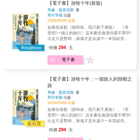
【電子書】游牧十年(新版)
馬修．凱普尼斯
著
馬可孛羅
出版
2026/05/09 出版
如果你喜歡《那時候，我只剩下勇敢》、《享
受吧!一個人的旅行》這本書也會讓你愛不釋手!
出走只是暫時，旅魂才是永遠!!!一本寫給所有
在路上、或渴望出發的人的溫柔叮嚀【旅途暖
294
Readmoo
特價
元
心推薦】伊娃 | 游牧作家雪兒CHER | 自助旅人
作家黃麗如 | 酒途旅人藍白拖 | 背包旅人▼我是
電子書
一個游牧旅人十年來，我在旅途上過著長路漫
漫的巡遊生活。 三千多個夜晚。 在九十多個國
家。在一千個不同城市。在數以百計的青年旅
館。與無以數計的人相伴。旅途是我的家。 在
【電子書】游牧十年：一個旅人的歸鄉之
所有那些時日、所有那些里程中，我不帶目標
路
地漫遊。我沒有用清單列出我要去哪些特定目
馬修．凱普尼斯
著
的地、看哪些特定景點。我的唯一目的就是旅
馬可孛羅
出版
行。 ▼關於冒險、成長與
2026/05/09 出版
「尋找內在歸屬」的真誠告白。本書是旅遊作
如果你喜歡《那時候，我只剩下勇敢》、《享
家馬修．凱普尼斯在長達十年浪遊歲月之後，
受吧!一個人的旅行》這本書也會讓你愛不釋手!
對「旅行人生」所做的一次深刻回望與反思。
出走只是暫時，旅魂才是永遠!!!一本寫給所有
它不同於一般充滿冒險故事與異國風情的遊
金石堂
在路上、或渴望出發的人的溫柔叮嚀【旅途暖
記，而是更貼近一段尋找自我內在聲音的旅程
294
特價
元
心推薦】伊娃 | 游牧作家雪兒CHER | 自助旅人
——試圖探討一個核心命題：當你擁有全世界
作家黃麗如 | 酒途旅人藍白拖 | 背包旅人▼我是
的自由後，該如何找到回家的路？作者二十多