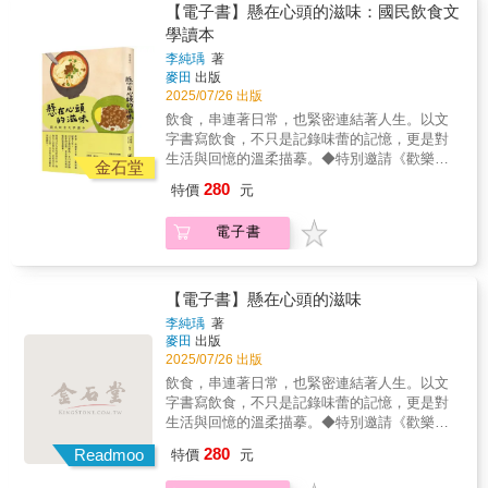
所做的最後努力。從這封信件中，李潔珂發現
公視《群山之島》紀錄片製作人鍾文音 作家
古文明與古地圖之謎，到地球黑盒子、宇宙中
【電子書】懸在心頭的滋味：國民飲食文
短，以及旅行的種種可能樣態。 年輕人似
了她從未認識過的外公「曹崇勤」，而那些她
──感動推薦加拿大籍的臺英混血作家李潔珂找
微子探測、科研競賽、末日冰川、未來能源之
學讀本
乎是敗給了什麽。很可能他是敗給了太陽。還
感到陌生、對家族歷史來說卻無比重要的片
到了數張謎樣信箋她循著摯愛親人書寫於紙上
爭⋯⋯全書交織歷史、冒險、生態、科學探測
有，他也敗給了大地。他敗給了人，還有熱。
李純瑀
著
段，就遺落在她血脈的源頭之一──臺灣。因
的殘存記憶與片段文字展開跨越太平洋的尋鄉
的生動敘事，更富含鏡頭語言與影像思維。帶
他敗給了牛、敗給了羊、敗給了狗和蟲。年輕
麥田
出版
此，她決定在三十一歲這年回到臺灣，試圖找
之旅，踏上了那座名為「臺灣」的島嶼……▌因
著「向死而生」的感悟歸來，楊力州找回內心
人敗給了包圍在他周遭的一切東西。大約這就
2025/07/26 出版
出外公信中所寫的蛛絲馬跡，以及外婆生前的
阿茲海默症逝世的外公遺留的一封信件，帶她
秩序與創作動力，經歷勇敢且深刻的自我梳理
是……，我二十五歲當時的模樣沒錯。……雖
飲食，串連著日常，也緊密連結著人生。以文
話語，追尋外公與外婆年輕時的過往，以及家
走上回返福爾摩沙的「尋鄉之路」自從李潔珂
後，獻給讀者這本結合極地冒險與心靈探索的
然不知道爲什麽，我就是不顧一切、胡搞亂
字書寫飲食，不只是記錄味蕾的記憶，更是對
族的故事，並從文化與歷史中，深入認識臺灣
有記憶以來，來自臺灣的外公與外婆，就住在
生命書寫。【與南極共振：精彩摘文】＃宇宙
搞，只爲了敗北而去的不是嗎？……至少剛開
生活與回憶的溫柔描摹。◆特別邀請《歡樂
這個既遙遠又親近的「家鄉」。▌從城市到田
尼加拉瀑布旁的平房裡，外公在附近的義大利
運行的兩兩：十年前的北極邀約，十年後的南
金石堂
始是這樣。」 不顧一切選擇去印度，只是為了
宋》、《大清盛世忙什麼》作者李純瑀老師，
野，從山林到海洋，以全身五感認識這座既陌
麵工廠做清潔工作，外婆則是家管，平時不苟
極邀約，讓我的生命狀態也拉出一條更有力量
280
特價
元
給年少的自己找個失敗的體驗！ 《印度放浪》
以更新鮮、更深刻的視角，探究飲食書寫的多
生又無比熟悉的島嶼──臺灣在這趟旅程中，她
言笑。每逢假日、節慶，或者爸媽需要出差旅
的直線 生命軸線一旦拉直，即使不安上下震
是藤原新也青春浪遊的足跡，以兩大部分記錄
層次內涵。食物帶來的滿足，表層是口腹之
不只造訪家人曾居住的城市，探訪仍在臺灣的
行的日子，李潔珂就會被送到外公外婆家，也
盪，人生必然會發生劇烈的改變。＃冰山下的
電子書
從初次旅遊印度到之後多次重遊踏遍全境的見
欲，裡層則是歲月在生命中留下的餘味。◆收
家族親友，曾受過專業的植物學訓練的她，也
因此，外公與外婆是她童年時重要的陪伴者。
恐懼：是自身憂鬱症與創作低谷、母系家族憂
聞體悟。令人動容的是，藤原新也全然融入其
錄江鵝、李桐豪、林楷倫、洪愛珠、楊双子等
進一步走入臺灣的山林，登上高峰，深入祕
但到了李潔珂進入青春期，不多話但總面帶微
鬱症與自殺陰影、理想父親的投射⋯⋯人為什
中，多次讓自己置身火化屍體現場，透過鏡頭
知名作家作品，將帶領讀者悠遊於不同的飲食
境，也走向海洋與田野，企圖從她熱愛的自然
笑的外公，因阿茲海默症逐漸忘了她是誰，最
麼要到生病了才想到靠近自己的心？你又要如
貼身見證印度人在面對生與死的矛盾，以及了
文學中，體會每位作家與不同料理間的記憶與
【電子書】懸在心頭的滋味
中，用身體感受、探索臺灣這片壯美、神祕、
後被送回故鄉臺灣高雄的安養院，不久後與世
何靠近你的心？＃大地之母：冰雪大地萬物包
解他們不得不自然以待的順應之道。印度，是
情感。◆給予中學至大學的學子，從品味文字
多變而溫柔的土地。她爬上能高越嶺古道、
長辭；隨著衰老變得更加暴躁易怒的外婆，也
容，沒有聲音，靜看世間變化，就像母親一
李純瑀
著
個可以目睹生命現場的地方，大自然的各種生
中細細嚐出人生之味，不僅強化語文理解力與
「黑色奇萊」、水社大山，走進阿里山中的堰
麥田
出版
在數年後離世。母親家族過往的故事，眼看就
樣，無邊、無際、無聲卻存在著。在南極這無
命，獨自帶著強烈的個性，以自己想要的面貌
感受力，更在每則選文後，收錄精采賞析，引
2025/07/26 出版
塞湖「水漾森林」，記錄下豐富的植物觀察，
要從此消逝──但就在外婆留下的滿屋遺物中，
邊之境，我彷彿聽到了母親的聲音。＃南極
活著。 印度，是個可以目睹生命現場的地方，
領讀者進一步感受飲食中的故事與體悟。◆王
也前往臺南曾文溪口的臺江國家公園追尋黑面
李潔珂的母親意外發現了一件重要的東西：一
點：南極點冒險，是世界最艱困的一哩路。人
飲食，串連著日常，也緊密連結著人生。以文
藤原新也以初生之犢的勇氣直視死亡的臉譜，
偉忠、謝哲青、徐國能、朱嘉雯、厭世國文老
琵鷺的蹤跡；她也爬梳各種史料與作品，從郁
封外公的信。這封信中共有二十多張信紙，內
是否也要到了最極致的險境，才能更徹底認識
字書寫飲食，不只是記錄味蕾的記憶，更是對
從觀望、迷惑、沉重到融合，他找到了重新觀
師情義相挺推薦。 精選21位名家的飲食作品，
永河的《裨海紀遊》、前來臺灣研究植物的日
容是他一生的自傳，可回溯到他在中國的童
自己？＃有色眼鏡：永晝令人雪盲，必須戴上
生活與回憶的溫柔描摹。◆特別邀請《歡樂
照印度的方式，「與其用人原本有限的力氣大
海納多元詮釋角度，從飲食中看人生百態，也
本植物學家早田文藏、《植物獵人的茶盜之
年，在五四運動期間出生，在動盪年代中成
紅色雪鏡才能看見的「南極白」以紀錄片視
宋》、《大清盛世忙什麼》作者李純瑀老師，
搖大擺前進，這片土地卻要求你我以堪憐的肉
280
品味年歲流轉的深層體悟。毛奇│田威寧│司徒
Readmoo
特價
元
旅》的主角蘇格蘭植物學家羅伯．福鈞
長，在抗日戰爭期間成為中華民國空軍飛虎隊
角，嘗試看見世間更多不同光譜、還原各種真
以更新鮮、更深刻的視角，探究飲食書寫的多
身來順應一切的矛盾……」
衛鏞│朱全斌│江鵝│李宛蓉│李桐豪│吳健豪│林
（Robert Fortune），到經典環保文學《我們只
（美籍志願大隊）一員，以及1949年隨國民黨
相。＃冒險DNA：為什麼人類要冒險？是什麼
層次內涵。食物帶來的滿足，表層是口腹之