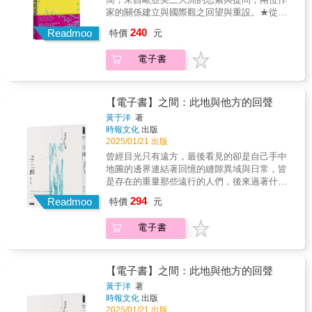
他急忙抱起小孩低語著：「小心！外國人很危
罷，泡『梅山』比賽茶一壺，閉目臥靠在沙發
偉大。 從事日本文學地景紀行的寫作多年，大
觸書寫關於神道教、歷史、自然和建築。搭便
一個地方，彷彿不是我的宿命。也許是從小就
是旅行作家也不為過，如：伊豆半島的《天城
嫩滑無比，魚肉細嫩柔潤，湯面星點油珠，看
家的關係建立與國際觀之回望與重設。★從真
險！」……這本書不僅是旅行記述，更是作者
上，突然想起顧亭林與人清談，往往會捻著眉
費周章的以壯遊之姿，去到位處市街角落或深
車的方式使他能夠以新穎而幽默的視角呈現一
時常搬家的緣故，我對環境似乎有著過人的適
山命案》、明石海峽的《被玷汙的書》、廣島
了就惹垂涎。▎袁寒雲（克文）「忌司（即起
實的邊境現況，探究存在定義、價值觀調和、
對日本文化的深刻觀察和反思。弗格森巧妙地
毛說，又枉了一日，我撫著自己的肚皮，暗聲
山密林搜尋文學名景，不辭辛勞的疾行，自不
個既神祕又“超現實”的國度。——《星期日泰晤
240
應力。前半生在台北遷徙，後來則是遊走於台
Readmoo
特價
元
尾道的《內海の輪》等，後來這些地方都成為
士）烤蟹盅」做法為：「把蟹蒸好，剔出膏
族群難題、社會局勢等等異地故鄉之日常，生
結合了個人經歷見聞，將日本描繪成一個既古
說了句慚愧。」▎胡適曾飄洋過海的胡適，在
在話下，日本擁有的文學地景多而廣，深且
士報》★我非常喜愛《北海道公路藍調》——
德兩地。移動中，我總是會攜帶各種讓自己安
書迷追逐探究之所，更成為著名的文學地景，
肉，放在蟹蓋裡，灑上一層厚厚的忌司粉，放
命觀的重新打磨。★作家──王盛弘‧宇文正‧陳
老又現代、既傳統又充滿矛盾的國度。【書評
其內心深處，仍愛鄉土里味，而逢年過節都吃
奧，難以盡遊，我在旅路中，盡心盡力呈現令
弗格森先生是一位非常有才華的作家。——比
心的物件。行李箱裡面有輕便的慣用物品，每
電子書
旅遊勝地。 發展旅遊觀光並非作家的任務或職
在烤箱烤熟了吃。」聽說這一美味，是袁二公
雨航‧楊澤──閱讀熱戀中日子靜緩豐盛。不遠的
讚譽】★一絲天才的靈光……極具黑色幽默。
的「徽州鍋」，特別對他胃口。這所謂的徽州
人賞心悅目的一景、二景，甚或全景的新發
爾‧布萊森★一段充滿諷刺、詩意與洞見的奇異
到一地，我攤開行李，那種熟悉感就會伴著我
責，然，寫下勝景使之成為旅遊名景，是文
子寒雲親自指點，再研究出來的。▎車輻就
將來，我們見面，像家人那樣擁抱。寫下眼中
——《星期日先驅報》★對任何打算前往日本
鍋，食材是豬肉、雞、蛋、豆腐、蝦米等，以
現、新感動。
旅程。——《蘇格蘭人報》★充滿見解且極具
度過時時刻刻。 ──彤雅立超過負荷，就把自己
學、作家、土地和城市相知相惜的意義。我以
「毛肚火鍋」，車輻指出：「重慶吃法，猶如
萬物、愛與誠、症候與跡象，寄出給你。盼
的人來說，這是一本不可多得的好書。如果你
大鍋炊熟。▎于右任于右任愛食北饌，他在南
創意的觀察，這是一部出色的旅行文學作品。
變得更能負荷。所有意外於是成了禮物。雅
文學旅人自居，寫作日本文學地景，用心著意
詞中的豪放派；成都吃法，猶如詞中的婉約
回。移動、居無定所，是我永遠的家。貪什麼
已經去過，你會忍不住大笑，因為書中的情景
【電子書】之間：此地與他方的回聲
京任上，曾為清真名館「馬祥興菜館」題了招
而其多處令人捧腹大笑的片段更是增色不少。
立，你還記得我們六月的時候沿著特格爾湖漫
的地方，是把報導文學精益求精的意義，安置
派。但也不能平分秋色，無論如何，重慶的占
呢？貪一無所有，從頭來過。心有所愛，就把
讓你感同身受。——《地理雜誌》★他的幽默
牌，這是當時南京市首屈一指的餐館，其四大
黃于洋
著
——Insight Japan★年度公路書籍……充滿溫
步嗎？現在，湖面結冰了。像你當時晶亮的眼
在寫作日本文學紀行的嘗試；誠如二○二四年新
上風，全川而論，它以壓倒一切的姿態出
自己留在那裡。最遠的最近，流動於歐、亞、
和見解讓人莞爾……他用一雙令人敬佩的眼
時報文化
出版
名菜，為「美人肝」、「松鼠魚」、「鳳尾
情的敘述，夾雜着慷慨的諷刺——《每日電訊
神。聊起病變的細胞和心念讓我們意外轉向，
曆正月初一，在京都平安神宮抽到中吉籤詩的
現。」▎孫中山孫文只吃素。他當上臨時大總
美洲的詞彙與心意年餘的文字往返，恆久緊繫
睛，觀察當代日本。——《觀察家報》★在那
2025/01/21 出版
蝦」和「蛋燒賣」。▎林語堂「扭開一瓶天津
報》
渴望靜緩，渴望在移動中停留，告別我們的過
勉語：世人很多，不是每個人都能跟神一樣偉
統後，接孫貴至南京總統府，擔任自己私廚，
的熱戀世界人的直擊、旁觀、念想與回憶建立
堅韌的外表下，隱藏著一顆詩意的靈魂：雖然
五加皮，在碗裡加幾滴色澤棕紅的酒，芬芳撲
曾經目光只有遠方，最後看見的卻是自己手中
度用力。超過負荷的意外，真的成了禮物。──
大，所以你要讓自己變強大，並且培育他人變
並吩咐孫貴說：「每頓只要炒青菜、豆芽或豆
新視野，思量存在的依據我喜歡移動，定居在
他可能喝得太多，最終獨自一人汗流浹背地待
鼻」，林語堂便「笑容滿面地吃起來」，魚皮
地圖的邊界連結著回憶的縫隙異域與日常，皆
吳俞萱熱戀∣政治與地理上，邊境指鄰近國界的
偉大。 從事日本文學地景紀行的寫作多年，大
腐之類。」還規定不要超過四角錢。▎蘇曼殊
一個地方，彷彿不是我的宿命。也許是從小就
在悲傷的“情人旅館”裡，但他能以極其敏銳的筆
嫩滑無比，魚肉細嫩柔潤，湯面星點油珠，看
是存在的重量那些遠行的人們，後來過著什麼
區域，用於緩衝、加諸限制，也可完全開放。
費周章的以壯遊之姿，去到位處市街角落或深
曼殊對酥糖、可可糖、粽子糖、摩爾登糖、八
時常搬家的緣故，我對環境似乎有著過人的適
觸書寫關於神道教、歷史、自然和建築。搭便
了就惹垂涎。▎袁寒雲（克文）「忌司（即起
樣的日子？十多年前隻身走過中東和東非，那
它是地圖上是清晰的線，實則引伸為不同型態
山密林搜尋文學名景，不辭辛勞的疾行，自不
寶飯，皆所酷嗜。在病重時，猶在上海「廣慈
294
應力。前半生在台北遷徙，後來則是遊走於台
Readmoo
車的方式使他能夠以新穎而幽默的視角呈現一
特價
元
士）烤蟹盅」做法為：「把蟹蒸好，剔出膏
時世界歌頌流浪，錯以為只有遠方才能聽見故
的曖昧詞，形容於國族歷史、家族血緣、宗就
在話下，日本擁有的文學地景多而廣，深且
醫院」中，私自買食糖炒栗子藏於臥床底下，
德兩地。移動中，我總是會攜帶各種讓自己安
個既神祕又“超現實”的國度。——《星期日泰晤
肉，放在蟹蓋裡，灑上一層厚厚的忌司粉，放
事、成為故事，於是奮不顧身，說什麼都要出
與生命觀的藩籬，小至人與人的芥蒂。俞萱與
奧，難以盡遊，我在旅路中，盡心盡力呈現令
遭到院長捜出，以致貽笑大方。▎楊度楊度遍
心的物件。行李箱裡面有輕便的慣用物品，每
士報》★我非常喜愛《北海道公路藍調》——
電子書
在烤箱烤熟了吃。」聽說這一美味，是袁二公
發。但人們幾乎不太談論從他方歸來之後，又
雅立，半生往返異鄉與故鄉之間，無論方向，
人賞心悅目的一景、二景，甚或全景的新發
食京城內魯、川、閩、粵、蘇、豫、淮揚各幫
到一地，我攤開行李，那種熟悉感就會伴著我
弗格森先生是一位非常有才華的作家。——比
子寒雲親自指點，再研究出來的。▎車輻就
該如何與生活共處？當遠行成為日常，停留反
每一決定都為彼此帶來身心震盪。如今世界充
現、新感動。
的五十多間名樓名館，並試菜百餘款後，有的
度過時時刻刻。 ──彤雅立超過負荷，就把自己
爾‧布萊森★一段充滿諷刺、詩意與洞見的奇異
「毛肚火鍋」，車輻指出：「重慶吃法，猶如
而需要極大勇氣。從兩萬公里外的亞馬遜雨林
滿有形與無形之界線，思考那道隱形線段前，
還反覆試之，……無異開展一幅上世紀二、三○
變得更能負荷。所有意外於是成了禮物。雅
旅程。——《蘇格蘭人報》★充滿見解且極具
詞中的豪放派；成都吃法，猶如詞中的婉約
到戒備森嚴的北韓，再到床底下父親遺留下來
是否更該理解人的共有性？「我在意的不再是
【電子書】之間：此地與他方的回聲
年代，在北京的飲食畫卷。名家推薦林書煒▕
立，你還記得我們六月的時候沿著特格爾湖漫
創意的觀察，這是一部出色的旅行文學作品。
派。但也不能平分秋色，無論如何，重慶的占
的紙箱，在一封封四十多年前的手寫信中發現
自己的完整表達，而是我跟所有人的完整連
黃于洋
著
POP Radio 聯播網 台長／主持人 詹宏志▕ 作
步嗎？現在，湖面結冰了。像你當時晶亮的眼
而其多處令人捧腹大笑的片段更是增色不少。
上風，全川而論，它以壓倒一切的姿態出
那些未解的過去，以此做為線索，穿梭於過往
接。」命運是緊密織就的網，走上其敘事脈
時報文化
出版
家 蔡詩萍▕ 作家
神。聊起病變的細胞和心念讓我們意外轉向，
——Insight Japan★年度公路書籍……充滿溫
現。」▎孫中山孫文只吃素。他當上臨時大總
和當下，述說一段關於此地與他方、愛與冷
絡，神祕且寬闊。本書是交叉懸垂的兩部個人
2025/01/21 出版