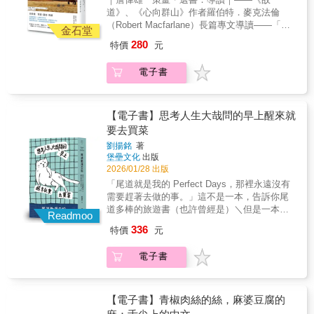
作，記述他的自然哲學與環保理念，在自然文
場，到遠端的夾雜著好奇或美感的直觀接受，
道》、《心向群山》作者羅伯特．麥克法倫
學上的創新與建樹，與愛默生、梭羅等人齊
那種有點華麗的衝擊，足以有強大吸力讓人願
（Robert Macfarlane）長篇專文導讀——「我
名，深刻影響了後世。而謬爾對於自然保育意
金石堂
意傾聽大自然的聲音。」──〈你終究修成唱著
慶幸自己不夠偉大，繁忙的世間並不會想念
識的萌芽，就要從本書記錄下的這個夏天談
280
特價
元
歌的水鬼〉，方韻如（人禾基金會經理）「要
我。」與《湖濱散記》、《沙郡年紀》齊名國
起。1869年，繆爾受邀跟隨著牧羊人與羊群於
說趴大溪川的人裡面最會找石狗公的，大概就
家公園之父、環保運動先驅約翰．繆爾的初心
內華達山區巡遊，度過一整個夏天。在那裡，
電子書
是他，只要石狗公在，他就可以像隻水獺般竄
所在喚起世界對自然、環境保育關注的百年重
他進行著對植物、動物、岩石的研究，同時深
進水裡，把牠找出來。不過，那是他看見石狗
要經典約翰．繆爾，美國當代最重要的一位自
受山林美景與生態感動，期間撰述多篇散文隨
公的方式，和我的方式不一樣。」──〈如何看
然哲學家與文學家，同時也是發明家、生物學
筆，深刻直接地記錄下於山間的所見所聞，及
見石狗公〉，李政霖（作家．生態繪圖家）
家、地質學家、探險家，從十九世紀末即開始
【電子書】思考人生大哉問的早上醒來就
其內心受到的啟發。「我初次看見內華達高
「那天我在後龍溪釣到一隻鯰，本來要帶回家
推展近代環境、自然保育運動，他的日記、文
要去買菜
山，第一眼俯看優勝美地、傾聽優勝美地溪的
吃的。可在我起魚的當時好像聽到冠中在那裡
章與演說，在國際間掀起環境保育意識，進而
死亡之歌，以及目睹這條溪飛越龐大的絕壁，
劉揚銘
著
大喊：『怎麼可以吃鯰魚?』所以我把那隻五十
催生多座國家公園及自然保護區，被譽為「國
每一項都足以成為一生中最珍貴的財富。這是
堡壘文化
出版
五公分，好吃的花鯰放了，算是我送給冠中
家公園之父」和「現代環保運動之父」。而他
最值得紀念的一日，甚至可以因此狂喜而
2026/01/28 出版
的。」──〈那些和冠中沒有一起吃到的魚〉，
一生共發表三百多篇文章及出版十多本重要著
死。」「在山間氣息中沉睡就像死亡，醒來時
「尾道就是我的 Perfect Days，那裡永遠沒有
劉奇璋（臺灣大學森林環境暨資源學系副教
作，記述他的自然哲學與環保理念，在自然文
人生又煥然一新！寧靜的破曉時分是黃色與紫
需要趕著去做的事。」這不是一本，告訴你尾
授）「冠中極力避免寫得像自己摯愛的作家，
學上的創新與建樹，與愛默生、梭羅等人齊
色，隨後金色太陽光芒湧現，為萬物染上光
道多棒的旅遊書（也許曾經是）＼但是一本想
除了在書寫題材上試圖進行區隔，也另覓典
名，深刻影響了後世。而謬爾對於自然保育意
Readmoo
芒。」「這裡沒有痛苦，沒有沉悶空虛的時
（偷偷）告訴你，我來這裡從嬌弱少爺變成氣
範，看看其他的星群。星野道夫在對話中出現
識的萌芽，就要從本書記錄下的這個夏天談
336
特價
元
間，沒有對於過去的恐懼，也沒有對於未來的
派大人的旅行手記！／ 人氣電子報《斑馬通
不只一次，冠中說：我想磨像那樣的鈍刀。」
起。1869年，繆爾受邀跟隨著牧羊人與羊群於
驚慌。群山得神的庇佑，充滿神之美，沒有空
信》作者前‧職場作家↝現‧懶洋洋大隊長（aka
原本我以為「鈍刀」的意思是文章不過度藻
內華達山區巡遊，度過一整個夏天。在那裡，
電子書
間留給微不足道的個人希望或經歷。飲用如香
尾道觀光大使）結合叔之碎念和傲嬌少女的感
飾，但他的想法更接近『當沒有文字的時候，
他進行著對植物、動物、岩石的研究，同時深
檳的水是純粹之喜，呼吸充滿生命力的空氣也
性 murmur 「人生不需要這麼多煩惱吧？難道
我還剩下什麼？』幾乎是在問『我這個人到底
受山林美景與生態感動，期間撰述多篇散文隨
是；四肢的動作都是享受，全身在接觸到美的
活得舒服一點，寫得開心一些，不好嗎？」★
有什麼？』」──〈溪邊的火堆〉，蕭舜恩（東
筆，深刻直接地記錄下於山間的所見所聞，及
時候也能感受得到，就像對於營火或陽光的感
首位！外國人當上尾道觀光大使（憑藉本書書
【電子書】青椒肉絲的絲，麻婆豆腐的
華大學華文所研究生）「如果有機會誠懇地回
其內心受到的啟發。「我初次看見內華達高
受不光是靠著眼睛，還能透過皮膚接收輻射
稿）★ 獨家！只寫親身經歷的尾道，因為除此
答你：冠中，不是所有能吃的東西都會成為食