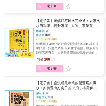
法」，利用紫微斗數的星曜特質、對應宮位和
之後，端出斗數研究者超有興趣但很難讀通的
且多半著重於開運的部分，顧不到室內空間的
運限，提升能力，給予人生更多的突破力量與
電子書
「格局」，以現代語言和妙喻，解釋古書裡寫
美感。 本書的作者孫建駣不只精通陽宅風水五
轉圜空間！幫助讀者知命改運。 【改運怎麼
得既浮誇又隱晦的各種知名格局。 2.反覆論
行八卦，本身也從事室內設計工作， 用科學角
辦？自產吉化小提示】 命盤上看似有好格局，
證、邏輯推理打破命定觀和以訛傳訛的格局迷
度，檢視、探討風水，並結合室內設計美學與
卻少了化祿、化權，真的很可惜！這時可以利
思。命中帶的格局不代表一生的宿命，而是老
生活起居便利性，讓居家環境兼顧舒適、美感
【電子書】圖解好宅風水完全通：居家風
用星曜四化的特質讓自己產生吉化來扭轉局
天爺留給每個人一盤「未完成」的棋局，棋局
與實用性。 本書更以圖解方式，深入淺出帶領
水簡單學，提升家運、財運、事業運、戀
面。例如你想掌握金錢，那麼就得讓武曲化
是贏或輸，端看自己如何看懂局、一步步地下
讀者認識風水學，教導大家如何聰明選好屋、
權，不過，因為星曜的四化會彼此關聯（庚 太
愛運！
孫建駣
著
好棋！ 3.時間在走，煞星一定有，遇到爛格賤
如何避開居家的NG風水，並善用裝潢開運術及
陽化祿，武曲化權），所以得要想辦法讓太陽
麥浩斯
出版
命，本書教你具體的改運布局三步驟，用紫微
佈置方法打造好風水，為自己及家人招來好
化祿。因此把握太陽星的特質，行事上像顆太
2019/12/26 出版
斗數找到轉機和解決的方法。 好運推薦 作家、
運。 書中還特別加強提昇財運、戀愛運、考運
陽一樣照顧他人、關心社會，自然能為自己得
科學風水 &times; 舒適空間設計全攻略 讓家溫
蒙特梭利AMS 3-6歲教師／何翩翩
的佈置法，並佐以居家風水裝修的實例，讓風
到許多機會，當太陽化祿，武曲就化權，這時
馨好住，招財又納福 風水並非迷信，很多風水
水的調整方法變得一目瞭然，簡單易懂。 風水
你的理財觀念將會更加務實，且重視錢財的用
原理其來有自，目的是希望居住在房子裡的人
不再神秘又遙不可及，而是人人可學的轉運技
金石堂
度。 本書特色 1.繼攻略系列的「宮位和星曜」
能舒適安心。 但市面上的風水書喜歡搬弄一大
術。學會了基本功，就能判斷風水改運處方的
266
特價
元
之後，端出斗數研究者超有興趣但很難讀通的
堆艱深名詞來故弄玄虛，讓人有看沒有懂，而
學理根據，不再盲目地人云亦云，更能發揮創
「格局」，以現代語言和妙喻，解釋古書裡寫
且多半著重於開運的部分，顧不到室內空間的
意，為自己住好屋、招好運！
電子書
得既浮誇又隱晦的各種知名格局。 2.反覆論
美感。 本書的作者孫建駣不只精通陽宅風水五
證、邏輯推理打破命定觀和以訛傳訛的格局迷
行八卦，本身也從事室內設計工作， 用科學角
思。命中帶的格局不代表一生的宿命，而是老
度，檢視、探討風水，並結合室內設計美學與
天爺留給每個人一盤「未完成」的棋局，棋局
生活起居便利性，讓居家環境兼顧舒適、美感
【電子書】謝沅瑾最專業的開運居家風
是贏或輸，端看自己如何看懂局、一步步地下
與實用性。 本書更以圖解方式，深入淺出帶領
水：如何選出好房子的36招，格局解析
好棋！ 3.時間在走，煞星一定有，遇到爛格賤
讀者認識風水學，教導大家如何聰明選好屋、
＋場景實勘＋3D圖解，教你找好房、住
謝沅瑾
著
命，本書教你具體的改運布局三步驟，用紫微
如何避開居家的NG風水，並善用裝潢開運術及
時報文化
出版
好宅、化屋煞，家旺運好，財庫滿滿！
斗數找到轉機和解決的方法。 好運推薦 作家、
佈置方法打造好風水，為自己及家人招來好
2019/06/18 出版
蒙特梭利AMS 3-6歲教師／何翩翩
運。 書中還特別加強提昇財運、戀愛運、考運