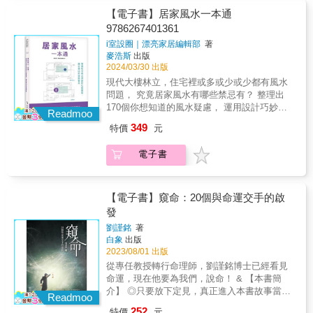
開眼界，這一篇篇真摯感人的故事，讓我們可
竟離婚的離婚、瘋的瘋，還發生凶殺案？有時
且晚年有大運；果然，他最近接了一個超過十
它，它就能產生多大的成效！◆勿存僥倖心
特別是現代住宅大樓林立，很容易就出現一些
【電子書】居家風水一本通
以理解風水與人生、與生活的密切關係，並能
是讓人意想不到但出奇制勝的大翻身，有時是
五億的大訂單。他人建宅出賊寇，我的設計出
理，就算租屋也要愛惜房子、重視風水。◆惟
風水禁忌，本書從現代住宅風水的角度出發探
從中明白運用風水時該注意的要項。◆一位地
9786267401361
令人瞠目結舌又驚悚萬分的下場……千年流傳
富侯！
有表現出相信風水的決心，才有緣得到大大的
討煞氣，提供居家風水化解方式，迴避禁忌，
產商搬入新家後，在Covid-19最嚴重時候，卻
的風水學，有其無比神準之處，亦不乏謬誤的
i室設圈｜漂亮家居編輯部
著
福氣……如何正確運用風水，甚至讓好風水的
讓家溫馨好住，招財又納福。 & 本書透過三個
神奇的創造了「十年來的成果被最後的十二個
偽訣，更不用說眾多術士們的詭詐濫用……作
麥浩斯
出版
效果持續下去……，其實，這成功的第一步正
章節來加以說明，「CHAPTER 1 化解風水問
月超越」！◆一對夫婦聽從建議將大門及床位
者以輕鬆卻深刻的筆調，藉由一篇篇真實故
2024/03/30 出版
掌握在我們自己的手上。很多人對風水都有錯
題之前，你必須知道的觀念」即提供讀者對於
的方位做修改，結果先生的腦瘤問題竟獲得了
事，點出風水跟生活的密切關係及不容小覷，
現代大樓林立，住宅裡或多或少或少都有風水
誤的認知、期待與心態，這不只會使你容易上
風水該有的正確觀念，以及了解那些暗藏於現
解決！◆大陸一個家庭式的小行號，在外另租
並苦口婆心的叮嚀你一定要知道的風水真相和
問題， 究竟居家風水有哪些禁忌有？ 整理出
當受騙，也可能削弱好風水帶來的正面影響。
代居家的NG風水；「CHAPTER 2 關於居家風
用辦公室幾年後，公司的年度目標竟高達五億
眉角，以免白花錢、繞遠路。風水會考驗人
170個你想知道的風水疑慮， 運用設計巧妙化
其實，風水是考驗人性的，先是考驗你的疑
水的疑難雜症60+」集結現代人對現代格局風水
Readmoo
元人民幣！◆一位住在「寡婦居」的婦女與男
性，運用風水前你一定要擁有的正確心態！◆
解禁忌，讓家開運、福來又好住。 & 【內容簡
心，再往一層就是考驗你的決心，最後才是考
疑問，透過一問一答方式，解開風水禁忌；
友住在一起，之後「他」竟出了意外車禍，住
349
特價
元
無法分辨風水師的真假，寧願不用……◆別相
介】 「風水」是自古代流傳下來的習俗和術
驗感恩的心……，因此，在找風水師或自行運
「CHAPTER 3 活用設計破解居家風水案例
進加護病房。原來，他們登記結婚了！◆一對
信所有房子都能改，改不動的最好換一間！◆
數，試圖憑藉住宅的所處位置、坐向方位，以
用風水前，都別忘了檢查一下自己的心喔！好
100+」以空間格作為分類，藉由案例說明設計
年近七旬夫婦經營的水產事業，自從搬到新辦
電子書
好風水需要企圖心，最忌諱貪心。◆好風水是
及和周遭山、水形勢的關係，來改變個人、家
風水值得勇敢追求！讓錢和機會自動來找你！
師如何巧用設計改善風水上的不適。 & 【本書
公處後，竟然有了獲利的一年。◆住在大路沖
一項長期工程，不是看一次風水，就擁有一輩
族的氣運，並為宅邸招來好運。然而隨著住宅
特色】 ‧ 從現代住宅的角度切入，探討現今更
房子的古董畫作生意人，其實是個好風水，而
子的好風水。◆風水是種信仰，你有多重視
形式的轉化，所面臨的風水問題也有些不同，
容易遇到的風水問題。 ‧ 揪出常見風水170個疑
且晚年有大運；果然，他最近接了一個超過十
它，它就能產生多大的成效！◆勿存僥倖心
特別是現代住宅大樓林立，很容易就出現一些
【電子書】窺命：20個與命運交手的啟
難問題，輕鬆找查解開滿滿的疑惑。 ‧ 將風水
五億的大訂單。他人建宅出賊寇，我的設計出
理，就算租屋也要愛惜房子、重視風水。◆惟
風水禁忌，本書從現代住宅風水的角度出發探
發
知識以文字搭配圖例做說明，變得淺顯易懂又
富侯！
有表現出相信風水的決心，才有緣得到大大的
討煞氣，提供居家風水化解方式，迴避禁忌，
好讀。 &
劉謹銘
著
福氣……如何正確運用風水，甚至讓好風水的
讓家溫馨好住，招財又納福。 & 本書透過三個
白象
出版
效果持續下去……，其實，這成功的第一步正
章節來加以說明，「CHAPTER 1 化解風水問
2023/08/01 出版
掌握在我們自己的手上。很多人對風水都有錯
題之前，你必須知道的觀念」即提供讀者對於
從專任教授轉行命理師，劉謹銘博士已經看見
誤的認知、期待與心態，這不只會使你容易上
風水該有的正確觀念，以及了解那些暗藏於現
命運，現在他要為我們，說命！ & 【本書簡
當受騙，也可能削弱好風水帶來的正面影響。
代居家的NG風水；「CHAPTER 2 關於居家風
介】 ◎只要放下定見，真正進入本書故事當
其實，風水是考驗人性的，先是考驗你的疑
水的疑難雜症60+」集結現代人對現代格局風水
Readmoo
中，一定能有所啟發，讓你重新觀照人生命
心，再往一層就是考驗你的決心，最後才是考
疑問，透過一問一答方式，解開風水禁忌；
252
特價
元