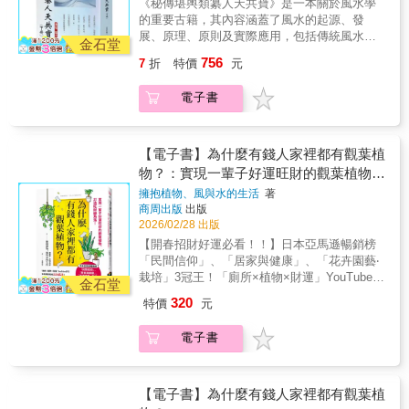
《秘傳堪輿類纂人天共寶》是一本關於風水學
的重要古籍，其內容涵蓋了風水的起源、發
展、原理、原則及實際應用，包括傳統風水、
金石堂
金鎖玉關、三合風水、玄空風水等流派的理論
756
7
折
特價
元
與實踐。該書由明代黃慎仲輯錄，共十二卷，
按門類編排，內容豐富，包括「經、傳、論、
電子書
狀、書、記、篇、說、詩、賦、歌、訣、問
答、雜錄、辨、斷、穴法、葬法、序、表」共
二十目。書中不僅詳細闡述了風水的基本概念
和原理，還強調山水形勢與建築佈局的協調，
【電子書】為什麼有錢人家裡都有觀葉植
地理環境與陰陽五行的配合，以及「天地人」
物？：實現一輩子好運旺財的觀葉植物，
的三才學說。
打造旺財綠角落！
擁抱植物、風與水的生活
著
商周出版
出版
2026/02/28 出版
【開春招財好運必看！！】日本亞馬遜暢銷榜
「民間信仰」、「居家與健康」、「花卉園藝‧
栽培」3冠王！「廁所×植物×財運」YouTube影
金石堂
片累積播放超過220萬次！善用觀葉植物「生
320
特價
元
氣」的強大特性──調節氣場、吸引旺氣、抵擋
煞氣，任何人都可以顯著提升自己的運勢。新
電子書
手也能養，不怕黑手指。招財旺運就從小小一
盆觀葉植物開始！●一生最強招財開運觀葉植
物‧黃金葛接收到別人帶來的財運‧常春藤工作
運、求職運超旺‧馬拉巴栗升職加薪、生意興隆‧
【電子書】為什麼有錢人家裡都有觀葉植
香龍血樹有助於挑戰與成長，掌握財運‧虎尾蘭