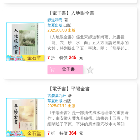
集的客廳中，可以幫助全家人放鬆身心、促進
然主講陰宅風水，但對於陽宅的選址同樣具有
想避免阻礙財運的麻煩，或者希望在工作上獲
健康。
很好的參考價值，尤其是其中體現的環境觀值
得成功、增加收入的人。‧圓形葉片的觀葉植物
得具體研究與解讀。
【電子書】入地眼全書
（如翡翠木、椒草等）圓形的葉片散發調和之
靜道和尚
著
氣，有助於促進人際關係的和諧，從而提升財
華夏出版
出版
運。如果因工作中的人際關係感到困擾，或希
2025/08/08 出版
望改善與合作夥伴的關係，不妨將這類植物擺
《入地眼全書》係北宋靜道和尚著。此書從
放在工作區域或辦公室。‧心形葉片的觀葉植物
「龍、穴、砂、水、向」五大方面論述風水的
（如黃金葛、龜背芋等）對人際關係有正向影
玄妙，特別提出了五十字訣。即︰「龍要起伏
響，但更偏重於親密關係，如伴侶間的和諧或
屈曲活動為主；砂要纏護抱穴朝案分明；穴要
戀愛運。如果想提升伴侶的財運，或希望自己
245
金石堂
7
折
特價
元
氣脈窩藏穴暈為的；水要逆朝橫收平淨為佳；
能邂逅高收入的對象，可以考慮藉助這類植物
向要淨陰淨陽依水所立。」此書理透法巧、言
來提升財運。‧葉片垂直向下生長的觀葉植物
電子書
簡意賅，係中國古代堪輿著作中里程碑似的經
（如常春藤等）具有放鬆心情的效果，特別適
典著作，影響深遠。
合忙碌或過勞的家庭成員。將它擺放在家人聚
集的客廳中，可以幫助全家人放鬆身心、促進
健康。
【電子書】平陽全書
古婺葉九升
著
華夏出版
出版
2025/07/11 出版
《平陽全書》是一部清代風水地理學的重要著
作，由安徽人葉九升編撰。該書共十五卷，詳
細闡述了平原、平洋的風水龍穴砂水向等知
識，並結合道路交錯、夾角水、隔宮水等因
364
金石堂
7
折
特價
元
素，以天辰九星飛布的方式，全面解析平陽、