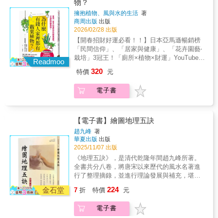
物？
發揮強力驅邪效果，守護財運‧富貴竹以積極正
擁抱植物、風與水的生活
著
面的能量獲得巨額財富 花少少的錢，從一個便
商周出版
出版
宜盆栽開始就好！ 不費時費力，每隔幾天照顧
2026/02/28 出版
一次！ 超簡單，水耕栽培也OK！ 買哪些？放
【開春招財好運必看！！】日本亞馬遜暢銷榜
哪裡？怎麼養？最完整的綠植開運指南。更多
「民間信仰」、「居家與健康」、「花卉園藝‧
讓財運進家門的觀葉植物就在這一本！觀葉植
栽培」3冠王！「廁所×植物×財運」YouTube影
物的葉子，這是重點！‧葉片尖銳的觀葉植物
Readmoo
片累積播放超過220萬次！善用觀葉植物「生
（如虎尾蘭、香龍血樹等）葉片末端細長尖
320
特價
元
氣」的強大特性──調節氣場、吸引旺氣、抵擋
銳，是其驅邪效果的象徵。這類植物會從葉尖
煞氣，任何人都可以顯著提升自己的運勢。新
釋放銳利的能量，阻擋外來的不良氣場。適合
電子書
手也能養，不怕黑手指。招財旺運就從小小一
想避免阻礙財運的麻煩，或者希望在工作上獲
盆觀葉植物開始！●一生最強招財開運觀葉植
得成功、增加收入的人。‧圓形葉片的觀葉植物
物‧黃金葛接收到別人帶來的財運‧常春藤工作
（如翡翠木、椒草等）圓形的葉片散發調和之
運、求職運超旺‧馬拉巴栗升職加薪、生意興隆‧
【電子書】繪圖地理五訣
氣，有助於促進人際關係的和諧，從而提升財
香龍血樹有助於挑戰與成長，掌握財運‧虎尾蘭
運。如果因工作中的人際關係感到困擾，或希
趙九峰
著
發揮強力驅邪效果，守護財運‧富貴竹以積極正
華夏出版
出版
望改善與合作夥伴的關係，不妨將這類植物擺
面的能量獲得巨額財富 花少少的錢，從一個便
2025/11/07 出版
放在工作區域或辦公室。‧心形葉片的觀葉植物
宜盆栽開始就好！ 不費時費力，每隔幾天照顧
（如黃金葛、龜背芋等）對人際關係有正向影
《地理五訣》，是清代乾隆年間趙九峰所著。
一次！ 超簡單，水耕栽培也OK！ 買哪些？放
響，但更偏重於親密關係，如伴侶間的和諧或
全書共分八卷，將唐宋以來歷代的風水名著進
哪裡？怎麼養？最完整的綠植開運指南。更多
戀愛運。如果想提升伴侶的財運，或希望自己
行了整理摘錄，並進行理論發展與補充，堪稱
讓財運進家門的觀葉植物就在這一本！觀葉植
能邂逅高收入的對象，可以考慮藉助這類植物
風水界的最簡潔的集成書與工具書。該書的特
224
物的葉子，這是重點！‧葉片尖銳的觀葉植物
金石堂
7
折
特價
元
來提升財運。‧葉片垂直向下生長的觀葉植物
點在於歸納的系統性，龍、穴、砂、水分別歸
（如虎尾蘭、香龍血樹等）葉片末端細長尖
（如常春藤等）具有放鬆心情的效果，特別適
類分析，並以理法中的向論為索引，統籌各章
銳，是其驅邪效果的象徵。這類植物會從葉尖
電子書
合忙碌或過勞的家庭成員。將它擺放在家人聚
內容並部分附圖說明，增強其實用性。全書雖
釋放銳利的能量，阻擋外來的不良氣場。適合