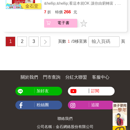
場實際堪輿照片及大量圖表，將文字無法傳達
&hellip;&hellip;看這本就OK 讓你由窮轉富，由
的空間概念，變得簡單、易懂、好讀！讓你輕
金石堂
富轉貴！ 好運風水有門道，租屋買房要知道！
鬆跟著謝老師的步驟檢視居家環境、改善家中
266
7
折
特價
元
一樣都住社區大樓，每戶的大門座向卻不一定
風水，從此風生水起，健康、平安、幸福、富
相同？ 「左青龍、右白虎」，其實不適用於家
貴接連到來！ 本書重點 謝沅瑾老師不藏私奉獻
電子書
中每個地方？ 同樣是葫蘆，有的是治病防煞、
風水密技，提供詳細又專業的風水建議。 清楚
有的卻是增添福祿？ 樓梯如果不是設在房屋正
的版面配置，搭配現場實景圖及圖解，連小孩
中，就不算是「樓梯居中」？ 透天厝的頂樓其
子都看得懂。 從認識風水開始，化解煞氣、招
實也可以當作是陽台？ 本書將謝沅瑾老師的風
1
2
3
頁數
1
/3
移至第
頁
來好運，Step by Step鑑定好房。 依房屋格局
水專業集大成，導正你所有關於風水的誤解偏
分門別類，從外部環境到內部空間，居家檢測
見！風水是為了讓人住得舒適、健康演變而
超容易。
成，而不是為了改而改；所有關於居家風水的
疑難雜症，無論是內部格局還是外部煞氣，這
本書都會一一替你解答。 此外，書內除了謝老
師平易近人的風水說明之外，也配合珍貴的現
場實際堪輿照片及大量圖表，將文字無法傳達
關於我們
門市查詢
分紅大聯盟
客服中心
的空間概念，變得簡單、易懂、好讀！讓你輕
鬆跟著謝老師的步驟檢視居家環境、改善家中
加好友
訂閱
風水，從此風生水起，健康、平安、幸福、富
貴接連到來！ 本書重點 謝沅瑾老師不藏私奉獻
風水密技，提供詳細又專業的風水建議。 清楚
粉絲團
追蹤
的版面配置，搭配現場實景圖及圖解，連小孩
子都看得懂。 從認識風水開始，化解煞氣、招
來好運，Step by Step鑑定好房。 依房屋格局
聯絡我們
分門別類，從外部環境到內部空間，居家檢測
公司名稱：金石網絡股份有限公司
超容易。