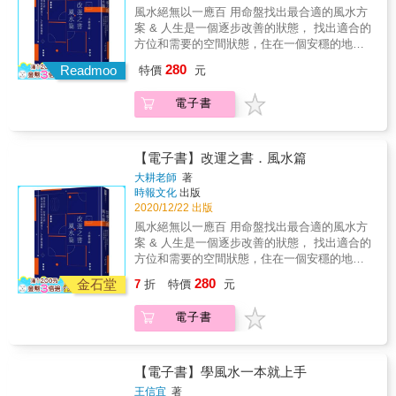
同一所宅院裡，張姓一家人財兩旺，而李姓則
風水絕無以一應百 用命盤找出最合適的風水方
人財兩空。如何避開不好的家居風水？翻開本
案 & 人生是一個逐步改善的狀態， 找出適合的
書就知道！
方位和需要的空間狀態，住在一個安穩的地
方， 是未來我們可以為自己做的最重要的事！
280
Readmoo
特價
元
大耕老師扶強運勢之作，用紫微斗數命盤創造
好風水。 & 安身才能立命，命盤中安定與奮起
電子書
的力量所在──田宅宮 紫微斗數的好處是，除了
可以簡易地用命盤去了解一個人，更能從田宅
宮得知這個人適合的方位與需要的空間狀態。
既然一個人的居住環境會反映在田宅宮上，所
【電子書】改運之書．風水篇
以我們就能找出現實環境是否會對自己產生影
大耕老師
著
響，或者需要怎樣的環境來幫助自己。甚至只
時報文化
出版
要調整、改變實際的居住環境，就能反過來提
2020/12/22 出版
升命盤的整體狀態。 & 用命盤更準確！不用羅
風水絕無以一應百 用命盤找出最合適的風水方
盤快速學風水 本書將帶讀者分析紫微斗數命
案 & 人生是一個逐步改善的狀態， 找出適合的
盤，讓我們簡單明瞭的學習風水基本概念，介
方位和需要的空間狀態，住在一個安穩的地
紹各種田宅宮的常見案例並且建議改善的方
方， 是未來我們可以為自己做的最重要的事！
280
式。透過調整居住環境，進而調整自己田宅宮
金石堂
7
折
特價
元
大耕老師扶強運勢之作，用紫微斗數命盤創造
的運勢，達到改運的效果。 & 【例1 田宅宮破
好風水。 & 安身才能立命，命盤中安定與奮起
敗不堪又逢煞忌，或者是破軍落陷還帶刑剋】
電子書
的力量所在──田宅宮 紫微斗數的好處是，除了
這樣的人通常會住在比較雜亂的地方，附近還
可以簡易地用命盤去了解一個人，更能從田宅
有水坑、水溝以及沖煞等等，就風水來說是非
宮得知這個人適合的方位與需要的空間狀態。
常不好的情況，連帶造成財庫破損、居家不
既然一個人的居住環境會反映在田宅宮上，所
【電子書】學風水一本就上手
安、甚至是家人的感情一直出狀況。 & 【例2
以我們就能找出現實環境是否會對自己產生影
王信宜
著
桃花不能亂催旺，寬廣朱雀位也是因人而異】