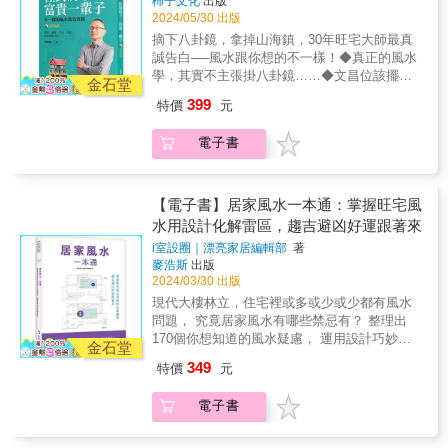
柿子文化
出版
◆風水考驗著人性，能夠得到福澤的人，只那
風水告白，不只分享玄空風水學的偉大及其對
法：一墳、二命、三風水、四慈悲、五信仰。
2024/05/30 出版
些真正有福氣的人。◆做人大方不要太小氣，
家道的巨大影響，作者還以他三十年看宅生涯
◆時勢能造英雄，英雄也能造時勢，「命運」
摘下八卦鏡，拿掉山海鎮，30年旺宅大師最真
這個是風水裡面很重要的一個關鍵！◆對父母
的紮實研究和臨床實例，戳破你我可能都在用
及「風水」兩者關係密切，即使是人才，看不
誠告白──風水跟你想的不一樣！◆真正的風水
孝順，這已經是「發富的必要條件」。◆找兩
的錯誤風水！逾45個案例故事，富貴、健康、
準時機方向，再努力有時也難有所成就。
學，其實不主張掛八卦鏡……◆文昌位該擺的
個老師看風水的人，往往都不會有好結果。◆
平安、幸福，留給懂風水的人！◆連間不動產
金石堂
◆「剋與不剋」不是人的問題，而是因風水的
不是書桌，你應該讓孩子從小就睡在文昌位。
風水學可以帶給人們無限的想像，而氣度大小
都沒有的創業男，在被逼著買房、買土地後，
399
特價
元
吉凶來決定其生剋。◆風水對人是一種潛移默
◆小心！大門或出入口開在龍邊不一定大吉，
影響了人們的想像。◆命運並非不可改變，而
身價倍增！◆父母送上億新婚豪宅，壞風水卻
化，住得越久，影響越深。你要如何度量你的
有時還可能招禍！◆比起冰箱有沒有對爐火、
是我們有沒有正確的方法去改變。那些人，那
讓小倆口爭吵不休……◆量身訂作「財源廣進
電子書
人生？玄空風水教你從做人開始！人生發生的
開門見不見灶，爐火在家中哪個方位更重
些事，因為風水而扭轉了命運！超過80個真人
宅」，讓公司安然度過2008年雷曼兄弟引起的
一切都在考驗著我們的心性？通常一開始是考
要……◆「避刀煞」是風水古籍中的「偽
真事的故事，其間風水的運用與影響，教人大
金融風暴。◆究竟哪裡出問題，整條街的住戶
驗你的疑心，再來是考驗你的決心，最後則考
訣」，影響其實並不大。還在想哪裡要放貔貅
開眼界，這一篇篇真摯感人的故事，讓我們可
竟離婚的離婚、瘋的瘋，還發生凶殺案？有時
驗你感恩的心。如果做人能夠常保謙卑感恩的
和聚寶盆、擔心屋樑壓床頭怎麼改、猶豫房門
【電子書】居家風水一本通：掌握旺宅風
以理解風水與人生、與生活的密切關係，並能
是讓人意想不到但出奇制勝的大翻身，有時是
心，聽到善意的規勸之言，就多留意並反思自
可不可以對房門？是時候拋開這些無關緊要的
從中明白運用風水時該注意的要項。◆一位地
水用設計化解雷區，趨吉避凶好運跟著來
令人瞠目結舌又驚悚萬分的下場……千年流傳
己有沒有什麼過失，莫遲疑，下定決心去修
細枝末節，好好運用真正的風水了！《大師風
產商搬入新家後，在Covid-19最嚴重時候，卻
的風水學，有其無比神準之處，亦不乏謬誤的
i室設圈｜漂亮家居編輯部
著
正，知過勿憚改，這樣命運可能就不一樣了。
水──住對房子，富貴一輩子》是本少見的誠實
神奇的創造了「十年來的成果被最後的十二個
偽訣，更不用說眾多術士們的詭詐濫用……作
麥浩斯
出版
◆風水考驗著人性，能夠得到福澤的人，只那
風水告白，不只分享玄空風水學的偉大及其對
月超越」！◆一對夫婦聽從建議將大門及床位
者以輕鬆卻深刻的筆調，藉由一篇篇真實故
2024/03/30 出版
些真正有福氣的人。◆做人大方不要太小氣，
家道的巨大影響，作者還以他三十年看宅生涯
的方位做修改，結果先生的腦瘤問題竟獲得了
事，點出風水跟生活的密切關係及不容小覷，
現代大樓林立，住宅裡或多或少或少都有風水
這個是風水裡面很重要的一個關鍵！◆對父母
的紮實研究和臨床實例，戳破你我可能都在用
解決！◆大陸一個家庭式的小行號，在外另租
並苦口婆心的叮嚀你一定要知道的風水真相和
問題， 究竟居家風水有哪些禁忌有？ 整理出
孝順，這已經是「發富的必要條件」。◆找兩
的錯誤風水！逾45個案例故事，富貴、健康、
用辦公室幾年後，公司的年度目標竟高達五億
眉角，以免白花錢、繞遠路。風水會考驗人
170個你想知道的風水疑慮， 運用設計巧妙化
個老師看風水的人，往往都不會有好結果。◆
平安、幸福，留給懂風水的人！◆連間不動產
金石堂
元人民幣！◆一位住在「寡婦居」的婦女與男
性，運用風水前你一定要擁有的正確心態！◆
解禁忌，讓家開運、福來又好住。 & 【內容簡
風水學可以帶給人們無限的想像，而氣度大小
都沒有的創業男，在被逼著買房、買土地後，
友住在一起，之後「他」竟出了意外車禍，住
349
特價
元
無法分辨風水師的真假，寧願不用……◆別相
介】 「風水」是自古代流傳下來的習俗和術
影響了人們的想像。◆命運並非不可改變，而
身價倍增！◆父母送上億新婚豪宅，壞風水卻
進加護病房。原來，他們登記結婚了！◆一對
信所有房子都能改，改不動的最好換一間！◆
數，試圖憑藉住宅的所處位置、坐向方位，以
是我們有沒有正確的方法去改變。那些人，那
讓小倆口爭吵不休……◆量身訂作「財源廣進
年近七旬夫婦經營的水產事業，自從搬到新辦
電子書
好風水需要企圖心，最忌諱貪心。◆好風水是
及和周遭山、水形勢的關係，來改變個人、家
些事，因為風水而扭轉了命運！超過80個真人
宅」，讓公司安然度過2008年雷曼兄弟引起的
公處後，竟然有了獲利的一年。◆住在大路沖
一項長期工程，不是看一次風水，就擁有一輩
族的氣運，並為宅邸招來好運。然而隨著住宅
真事的故事，其間風水的運用與影響，教人大
金融風暴。◆究竟哪裡出問題，整條街的住戶
房子的古董畫作生意人，其實是個好風水，而
子的好風水。◆風水是種信仰，你有多重視
形式的轉化，所面臨的風水問題也有些不同，