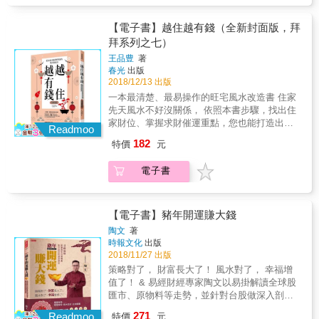
依表查詢，找到財位，調節氣場 找到屋宅心
臟，強化求財動力 依照催運步驟，引動住家聚
【電子書】越住越有錢（全新封面版，拜
財能量 房屋坐向不對真的會影響財運嗎？ 我的
拜系列之七）
住家財位在哪裡？怎麼布置才對？ 如果財位格
王品豊
著
局不好，怎麼改造才能越住越有錢？ 除了風水
春光
出版
改造，購屋前的風水判斷更重要，好宅的判
2018/12/13 出版
別、屋內各空間的強化重點、沖煞的化解辦法
一本最清楚、最易操作的旺宅風水改造書 住家
等等，皆以重點說明和真實案例，為您解除風
先天風水不好沒關係， 依照本書步驟，找出住
水疑惑、引動好宅能量，無論是住在公寓、華
家財位、掌握求財催運重點，您也能打造出聚
廈、或是套房中的您，都能打造旺宅好風水，
Readmoo
財強運的好風水，越住越有錢。 住家風水不
越住越有錢。 &
182
特價
元
好，就像塞住的水管一樣，不僅前途受阻，
「錢途」更是暗淡無光。 唯有讓屋內氣場重新
電子書
運轉，運勢才能再次啟動，住家才能發揮聚寶
盆的聚財能量。 & 本書教您改造風水三要點：
依表查詢，找到財位，調節氣場 找到屋宅心
臟，強化求財動力 依照催運步驟，引動住家聚
【電子書】豬年開運賺大錢
財能量 房屋坐向不對真的會影響財運嗎？ 我的
陶文
著
住家財位在哪裡？怎麼布置才對？ 如果財位格
時報文化
出版
局不好，怎麼改造才能越住越有錢？ 除了風水
2018/11/27 出版
改造，購屋前的風水判斷更重要，好宅的判
策略對了， 財富長大了！ 風水對了， 幸福增
別、屋內各空間的強化重點、沖煞的化解辦法
值了！ & 易經財經專家陶文以易掛解讀全球股
等等，皆以重點說明和真實案例，為您解除風
匯市、原物料等走勢，並針對台股做深入剖
水疑惑、引動好宅能量，無論是住在公寓、華
析，從電子股、金融股、傳產股&hellip;&hellip;
271
廈、或是套房中的您，都能打造旺宅好風水，
Readmoo
特價
元