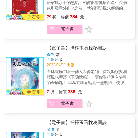
生，一輩子吃公家飯，拿出紅包遞了過去便走
居家風水中的煞氣，如何影響健康而產生疾病
了。 & 這一路走來，我讀完師範學院，分發到
或引發意外血光之災，就能預防風水疾病的發
小學教書，接著去讀研究所，最後還拿到博士
生。 中醫與風水之道，同源於《易經》。中醫
284
學位，到大專院校當教授。可萬萬沒想到，縱
金石堂
79
折
特價
元
在治療思路與治法上，運用了「同聲相應、同
使已經當了教授，竟然還是對算命風水感興
氣相求」的原理，也應用了五行生剋的補虛洩
趣，人生繞了好大一圈，最後居然放棄大專教
電子書
實治則。這些中醫的思路與治則，和風水之道
職，選擇當一個算命師。 & 看來，命運真是不
相當契合，也讓筆者在學習風水時，更加得心
可思議，祥叔當日的話，還是應驗了。 &
應手。由於筆者的中醫背景，在思索風水典籍
所論述的風水疾病時，也有著更深入的體悟。
【電子書】增釋玉函枕秘圖訣
筆者在紐西蘭執業中醫多年，發現某些患者的
金偉
著
病因，除了生理、心理上的問題外，和居家的
白象
出版
風水環境也有很大的關聯，如居住在密不通風
2022/04/01 出版
的地下室，或家中存在著陰暗潮濕的嚴重濕
全球玄極門唯一傳人金偉老師，首次勘誤與增
氣︙︙等問題。 這些由居家環境不良所產生的
釋風水聖經《玉函枕秘》，讓你取得進入堪輿
疾病問題，都不是僅藉由扎針或服用中藥，就
的金鑰匙！ ◎為玄學界點亮一盞明燈，使後學
可以完全解決的，必須要找到風水致病的真正
者不走深淵之路。 ◎完整解讀「楊公五經」，
336
病因，並解決風水失調及煞氣的問題，才有辦
金石堂
7
折
特價
元
將風水學導入更高境界！ ◎圖訣雙傳，弘揚古
法直截根源，做到徹底斷根。這也是在說明在
典風水之正宗！ 莫小看風水上的誤與短， 那會
治療疾病上，必須要先掌握疾病發生的原因，
電子書
導致整個家庭甚至家族的成敗榮枯！ 先賢云：
才不會只是做到治標而無法治本，這一點可以
「庸醫害人，莫過一人；庸師害人，傾覆全
當作讀者及醫者的參考。 &
家。」 沒讀過風水的「四書五經」
&mdash;&mdash;《葬書》與「楊公五經」，
【電子書】增釋玉函枕秘圖訣
切莫輕言已經出師，以免害人害己！ 堪輿學
金偉
著
派，百家紛出，真偽混淆， 古籍《玉函枕秘》
白象
出版