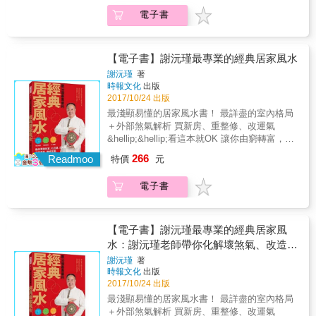
你會發現，原來好的住宅風水，不拘任何形
平安喜樂、又旺又富！ 財運掌管一生貧富，想
用添財法寶、化解漏財煞氣，按部就班改善居
電子書
式、不論任何風格，只要留意居家家具擺設，
改變命運嗎？ 風水大師謝沅瑾教你化解壞煞
家風水。 提供真實風水案例，並以科學實證輔
每個人都能做到！
氣、改造好格局！ 招財３絕招，助你財運滾滾
助，讓風水不再只是紙上談兵。
～～ 第１招：財位範圍勿開窗，財氣活絡不流
散。 第２招：善用招財好寶物，增強財氣錢包
【電子書】謝沅瑾最專業的經典居家風水
滿。 第３招：居家風水來輔助，正財偏財攏宗
謝沅瑾
著
來。 房屋風水好，財門自然大開！ 本書將謝沅
時報文化
出版
瑾老師的風水專業集大成，配合珍貴的現場實
2017/10/24 出版
際堪輿照片及大量圖表，將文字無法傳達的空
最淺顯易懂的居家風水書！ 最詳盡的室內格局
間概念，變得簡單、易懂、好讀！其實每個人
＋外部煞氣解析 買新房、重整修、改運氣
都有財運，只是不懂得招來財氣！跟著謝老師
&hellip;&hellip;看這本就OK 讓你由窮轉富，由
的步驟逐步檢視居家環境，從此風生水起，由
富轉貴！ 好運風水有門道，租屋買房要知道！
266
窮轉富、由富轉貴，功名富貴接連到來！ 本書
Readmoo
特價
元
一樣都住社區大樓，每戶的大門座向卻不一定
特色 謝沅瑾老師不藏私奉獻風水密技，提供詳
相同？ 「左青龍、右白虎」，其實不適用於家
細又專業的風水建議。 清楚的版面配置，搭配
電子書
中每個地方？ 同樣是葫蘆，有的是治病防煞、
現場實景圖及圖解，連小孩子都看得懂。 從認
有的卻是增添福祿？ 樓梯如果不是設在房屋正
識財位開始，運用添財法寶、化解漏財煞氣，
中，就不算是「樓梯居中」？ 透天厝的頂樓其
按部就班改善居家風水。 提供真實風水案例，
實也可以當作是陽台？ 本書將謝沅瑾老師的風
【電子書】謝沅瑾最專業的經典居家風
並以科學實證輔助，讓風水不再只是紙上談
水專業集大成，導正你所有關於風水的誤解偏
水：謝沅瑾老師帶你化解壞煞氣、改造好
兵。
見！風水是為了讓人住得舒適、健康演變而
格局住好宅，從此風生水起好運來！
謝沅瑾
著
成，而不是為了改而改；所有關於居家風水的
時報文化
出版
疑難雜症，無論是內部格局還是外部煞氣，這
2017/10/24 出版
本書都會一一替你解答。 此外，書內除了謝老
最淺顯易懂的居家風水書！ 最詳盡的室內格局
師平易近人的風水說明之外，也配合珍貴的現
＋外部煞氣解析 買新房、重整修、改運氣