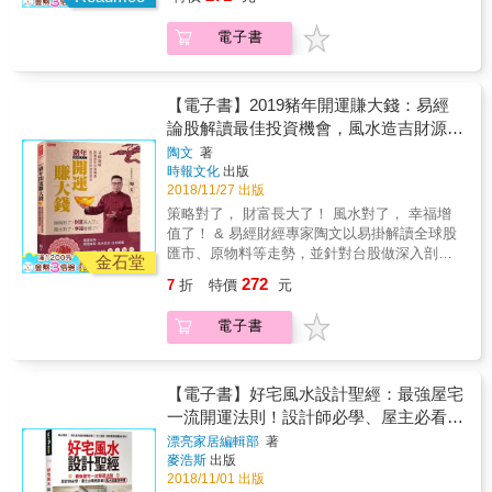
各面向，告訴投資人賺錢機會在哪裡。 & 更不
越住越有錢。 &
可錯過的是風水開運妙方，透過簡單的居家及
電子書
辦公室擺飾，就可以擺脫厄運，迎向光明面！
除此之外，每年都要看的十二生肖運勢，幫你
掌握事業、愛情和財運&hellip;&hellip;。 & 另
2019年有一個700年出現一次的天象，那就是土
【電子書】2019豬年開運賺大錢：易經
星和冥王星在山羊座會相，對於個人而言，這
論股解讀最佳投資機會，風水造吉財源滾
會是個霸氣轉身的流年。重點在於你想改變
滾來
陶文
著
嗎？ & 這麼多精彩內容千萬不可錯過，擁有這
時報文化
出版
本開運指南，2019年好運滾滾來！ & ※隨書附
2018/11/27 出版
贈陶文老師親自加持【五福臨門-福祿壽喜財】
策略對了， 財富長大了！ 風水對了， 幸福增
開運圓滿貼畫 & 可搭配書中【風水造吉篇】，
值了！ & 易經財經專家陶文以易掛解讀全球股
貼於聚寶盆、檯燈、魚缸、滑鼠、電腦&hellip;.
匯市、原物料等走勢，並針對台股做深入剖
等開運擺飾，化煞旺財富，財運滾滾來。
金石堂
析，從電子股、金融股、傳產股&hellip;&hellip;
272
7
折
特價
元
各面向，告訴投資人賺錢機會在哪裡。 & 更不
可錯過的是風水開運妙方，透過簡單的居家及
電子書
辦公室擺飾，就可以擺脫厄運，迎向光明面！
除此之外，每年都要看的十二生肖運勢，幫你
掌握事業、愛情和財運&hellip;&hellip;。 & 另
2019年有一個700年出現一次的天象，那就是土
【電子書】好宅風水設計聖經：最強屋宅
星和冥王星在山羊座會相，對於個人而言，這
一流開運法則！設計師必學、屋主必看極
會是個霸氣轉身的流年。重點在於你想改變
詳細風水能量指導書
漂亮家居編輯部
著
嗎？ & 這麼多精彩內容千萬不可錯過，擁有這
麥浩斯
出版
本開運指南，2019年好運滾滾來！ & ※隨書附
2018/11/01 出版
贈陶文老師親自加持【五福臨門-福祿壽喜財】