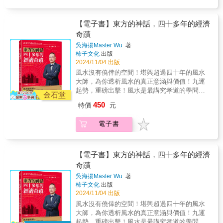
【電子書】東方的神話，四十多年的經濟
奇蹟
吳海揚Master Wu
著
柿子文化
出版
2024/11/04 出版
風水沒有僥倖的空間！堪輿超過四十年的風水
大師，為你透析風水的真正意涵與價值！九運
起勢，重磅出擊！風水是最講究孝道的學問；
金石堂
好風水也會帶來好運氣；風水沒有僥倖的空
450
特價
元
間……吳海揚老師將更深入探討玄空風水的內
涵與價值，藉由眾多的真實案例，以及風水大
電子書
師超過四十年的精實研究和經驗，要讓你我真
正透徹什麼才是好風水！◆風水是「富人講究
窮人將就」，有學問、有知識的人就是富人。
◆只有住在富貴線上的房子，才能富貴一輩
【電子書】東方的神話，四十多年的經濟
子！◆起造房宅或安葬先人的陰宅，也講究時
奇蹟
令喔。◆風鈴是不可以隨便掛的！◆財位是補
吳海揚Master Wu
著
充正能量思維的地方。但是，每一間房子的財
柿子文化
出版
位可都不一樣！◆風水氣運已進入九運，所以
2024/11/04 出版
不要用八運的好運，來看待九運的歹運。想要
風水沒有僥倖的空間！堪輿超過四十年的風水
扭轉生命的契機，對風水學要有基本的認知！
大師，為你透析風水的真正意涵與價值！九運
人生的轉變，有時候就在一念之間，就好比你
起勢，重磅出擊！風水是最講究孝道的學問；