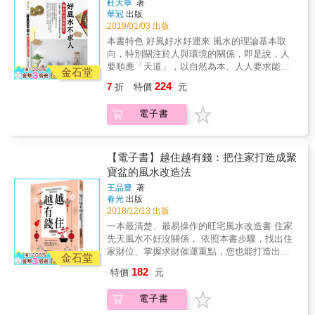
杜大寧
著
業。 本書特色 ●謝沅瑾老師不藏私奉獻風水密
華冠
出版
技，提供詳細又專業的風水建議。 ●清楚的版
2019/01/03 出版
面配置，搭配現場實景圖及圖解，連小孩子都
本書特色 好風好水好運來 風水的理論基本取
看得懂。 ●從認識財位開始，運用添財法寶、
向，特別關注於人與環境的關係，即是說，人
化解漏財煞氣，按部就班改善居家風水。 ●提
要順應「天道」，以自然為本。人人要求能平
供真實風水案例，並以科學實證輔助，讓風水
金石堂
安、順暢、健康、吉祥。但我們要堅持以科學
不再只是紙上談兵。
224
7
折
特價
元
的態度去偽存鎮，去粗取精，求同存異，以正
確的思想研究利用和發展我國的傳統文化精
電子書
髓。 && & 風水學是中華民族五千年文化的瑰
寶。是將地球物理學、水文地質學、環境景觀
學、建築學、地球磁場方位學、人體生命科學
等多學科理論與中國傳統風水理論的結合。其
【電子書】越住越有錢：把住家打造成聚
宗旨是審慎周密地考察、瞭解自然環境，利用
寶盆的風水改造法
和改造自然，創造良好的居住環境，贏得最佳
王品豊
著
的天時地利與人和的至善境界。
春光
出版
2018/12/13 出版
一本最清楚、最易操作的旺宅風水改造書 住家
先天風水不好沒關係， 依照本書步驟，找出住
家財位、掌握求財催運重點，您也能打造出聚
金石堂
財強運的好風水，越住越有錢。 住家風水不
182
特價
元
好，就像塞住的水管一樣，不僅前途受阻，
「錢途」更是暗淡無光。 唯有讓屋內氣場重新
電子書
運轉，運勢才能再次啟動，住家才能發揮聚寶
盆的聚財能量。 & 本書教您改造風水三要點：