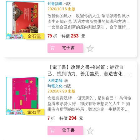
響，或者需要怎樣的環境來幫助自己。甚至只
知青頻道
出版
命盤上桃花本來就很旺盛的人，在實際居住的
要調整、改變實際的居住環境，就能反過來提
2020/10/16 出版
陽宅中不能再去增加桃花，以免感情糾紛無止
升命盤的整體狀態。 & 用命盤更準確！不用羅
改變你的風水，改變你的人生 幫助讀者對風水
盡。而個性較沒有企圖心的人若希望事業有發
盤快速學風水 本書將帶讀者分析紫微斗數命
產生正知正見 透過本書所提供的知識和方法，
展，就不能給他一個讓人看了心靈平靜的寬廣
盤，讓我們簡單明瞭的學習風水基本概念，介
一套整合及創新的座向判斷原則， 合乎邏輯讓
深遠又平緩的朱雀位，因為那只會讓人心靈安
紹各種田宅宮的常見案例並且建議改善的方
人一看就懂， 為自己布置出一個藏風納氣的風
詳想退休。所以風水也如同命盤一樣，沒有絕
253
式。透過調整居住環境，進而調整自己田宅宮
金石堂
79
折
特價
元
水好格局。 本書特別針對風水初學者而寫，以
對的好壞。 & 【例3 從命盤田宅宮三方四正看
的運勢，達到改運的效果。 & 【例1 田宅宮破
深入淺出的筆觸，簡單易懂的方式，讓對風水
所居住環境】 田宅宮：周圍五百公尺的外在環
敗不堪又逢煞忌，或者是破軍落陷還帶刑剋】
電子書
有興趣的讀者能夠快速上手。了解什麼才是真
境狀況與內部狀況 子女宮：家中大門或者陽台
這樣的人通常會住在比較雜亂的地方，附近還
正的風水，且針對許多時下以訛傳訛、似是而
背後的狀況或者建築物後方 兄弟宮：家中大門
有水坑、水溝以及沖煞等等，就風水來說是非
非的風水觀念，提出了筆者的看法。 透過表列
或者陽台右前方的狀況 疾厄宮：家中大門或者
常不好的情況，連帶造成財庫破損、居家不
圖示的方式，讓讀者能夠一目瞭然，很快就可
陽台左前方的狀況 福德宮、官祿宮：左右鄰居
【電子書】改運之書‧格局篇：經營自
安、甚至是家人的感情一直出狀況。 & 【例2
清楚掌握重要的風水知識及操作方法，可用來
與樓上樓下 & 【例4 總有莫名的問題引爆，可
己、找到助力、善用煞忌、創造吉化，超
桃花不能亂催旺，寬廣朱雀位也是因人而異】
檢視並調理自己的居家風水。
能是田宅宮有煞又化忌進別的宮位】 例如流年
前布局！
命盤上桃花本來就很旺盛的人，在實際居住的
大耕老師
著
夫妻宮有巨門+陀羅，田宅宮也有煞，且宮干為
時報文化
出版
陽宅中不能再去增加桃花，以免感情糾紛無止
丁讓夫妻宮的巨門化忌了，這就可能是因為住
2020/07/28 出版
盡。而個性較沒有企圖心的人若希望事業有發
家的風水造成與伴侶之間從只是偶爾不善溝
展，就不能給他一個讓人看了心靈平靜的寬廣
命運負責洗牌， 但玩牌的，是你自己！ 為何命
通，變成口角爭執。 & 本書特色 & 1.術數萬法
深遠又平緩的朱雀位，因為那只會讓人心靈安
盤看來形勢大好，卻沒有等來想要的人生？ 如
歸一，紫微斗數命盤包容了傳統風水學，因此
詳想退休。所以風水也如同命盤一樣，沒有絕
果沒有所謂的好格局，難道註定一生動盪不
金石堂
透過自己的命盤找出的風水方案，才會是量身
對的好壞。 & 【例3 從命盤田宅宮三方四正看
安？ 真的有可以改運、打破生命侷限的方法
打造、最適合自己的。 & 2.創造並提升田宅宮
294
7
折
特價
元
所居住環境】 田宅宮：周圍五百公尺的外在環
嗎？ 與其盡信格局，不如自己布局！ ★攻略系
的運勢！紫微斗數中，田宅宮代表一個人的居
境狀況與內部狀況 子女宮：家中大門或者陽台
列好評熱銷超過30,000本 ★開課場場爆滿，學
住環境、家庭狀況、居家磁場，假若命主的田
電子書
背後的狀況或者建築物後方 兄弟宮：家中大門
生眾多遍及全球 ★每年度趨勢預測準度高達
宅宮不甚理想，我們便可以於實際生活中去創
或者陽台右前方的狀況 疾厄宮：家中大門或者
90%！斗數名家大耕老師首度完整談「格局」
造一個跟命盤不同，但是比較適合自己的田宅