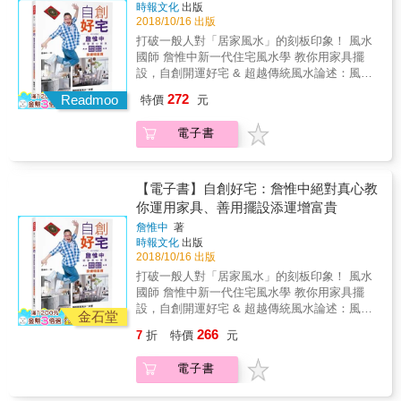
業別！開運風水指南&&&&&& 五行的生剋喜忌
時報文化
出版
房間、辦公室、店面 五行空間風水
2018/10/16 出版
打破一般人對「居家風水」的刻板印象！ 風水
國師 詹惟中新一代住宅風水學 教你用家具擺
設，自創開運好宅 & 超越傳統風水論述：風水
也該與時俱進！現代人大多租屋買老屋，比起
272
Readmoo
特價
元
改變不了的外煞，詹老師說：「室內格局的家
具擺設，才是開運的大重點」。 煥然一新陽宅
電子書
解說：好的居家風水不等於花大錢，或擺一堆
開運法寶；利用喜歡的北歐風、簡約風等家具
家飾，就能創造風水好宅。 淺顯易懂無師自
通：化繁為簡，把居家風水以最新穎又簡單的
【電子書】自創好宅：詹惟中絕對真心教
方式呈現，就算對風水毫無概念也可以輕鬆理
你運用家具、善用擺設添運增富貴
解。 遠離煞氣富貴年年：不必大興土木、不用
詹惟中
著
改變格局，只要選對家具、找到屬於自己的開
時報文化
出版
運色系、避開NG的擺設風水，就能提升家中氣
2018/10/16 出版
場，遠離壞運。 & 風水國師 詹惟中，教你最全
打破一般人對「居家風水」的刻板印象！ 風水
面、最簡單、最生活化的居家風水開運祕法！
國師 詹惟中新一代住宅風水學 教你用家具擺
只要買對家具、擺對位， 小資族也能擁有屬於
設，自創開運好宅 & 超越傳統風水論述：風水
自己的夢幻風水好宅！ & 「開運風水４字訣」
金石堂
也該與時俱進！現代人大多租屋買老屋，比起
搶先曝光！ 客廳「上明下暗」：來個明亮色的
266
7
折
特價
元
改變不了的外煞，詹老師說：「室內格局的家
天花板，搭配深色木質地板，讓氣場正確循
具擺設，才是開運的大重點」。 煥然一新陽宅
環。 廚房「水火不臨」：瓦斯爐屬火，水槽、
電子書
解說：好的居家風水不等於花大錢，或擺一堆
冰箱屬水，不讓水火相鄰或相對就一切OK。 餐
開運法寶；利用喜歡的北歐風、簡約風等家具
廳「桌穩椅靠」：餐桌椅材質宜穩重、色系宜