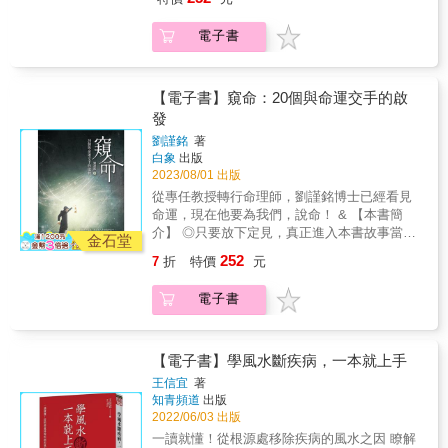
運。 ◎誰說人生劇本不能偷看，只能配合演
驗感恩的心……，因此，在找風水師或自行運
「CHAPTER 3 活用設計破解居家風水案例
出？窺命人為你洞察命運，找回人生主導權。
用風水前，都別忘了檢查一下自己的心喔！好
100+」以空間格作為分類，藉由案例說明設計
電子書
◎某些人，某些事，似乎存在著難以言說的關
風水值得勇敢追求！讓錢和機會自動來找你！
師如何巧用設計改善風水上的不適。 & 【本書
聯？ & 人生總在意想不到的地方，忽然地轉了
特色】 ‧ 從現代住宅的角度切入，探討現今更
個彎， 只是在還沒轉彎之前，無法看清轉彎後
容易遇到的風水問題。 ‧ 揪出常見風水170個疑
的景緻。 讓「窺命人」劉謹銘跟你分享那些 與
【電子書】窺命：20個與命運交手的啟
難問題，輕鬆找查解開滿滿的疑惑。 ‧ 將風水
命運擦身而過，所留下來的精彩故事。 & 當年
發
知識以文字搭配圖例做說明，變得淺顯易懂又
以算命為業的祥叔主動提出要收我為徒，說我
好讀。 &
劉謹銘
著
八字是個好材料，學算命風水，肯定能學得
白象
出版
快，學得好。母親嚴厲拒絕，說我是師範公費
2023/08/01 出版
生，一輩子吃公家飯，拿出紅包遞了過去便走
從專任教授轉行命理師，劉謹銘博士已經看見
了。 & 這一路走來，我讀完師範學院，分發到
命運，現在他要為我們，說命！ & 【本書簡
小學教書，接著去讀研究所，最後還拿到博士
介】 ◎只要放下定見，真正進入本書故事當
學位，到大專院校當教授。可萬萬沒想到，縱
金石堂
中，一定能有所啟發，讓你重新觀照人生命
使已經當了教授，竟然還是對算命風水感興
252
7
折
特價
元
運。 ◎誰說人生劇本不能偷看，只能配合演
趣，人生繞了好大一圈，最後居然放棄大專教
出？窺命人為你洞察命運，找回人生主導權。
職，選擇當一個算命師。 & 看來，命運真是不
電子書
◎某些人，某些事，似乎存在著難以言說的關
可思議，祥叔當日的話，還是應驗了。 &
聯？ & 人生總在意想不到的地方，忽然地轉了
個彎， 只是在還沒轉彎之前，無法看清轉彎後
的景緻。 讓「窺命人」劉謹銘跟你分享那些 與
【電子書】學風水斷疾病，一本就上手
命運擦身而過，所留下來的精彩故事。 & 當年
王信宜
著
以算命為業的祥叔主動提出要收我為徒，說我
知青頻道
出版
八字是個好材料，學算命風水，肯定能學得
2022/06/03 出版
快，學得好。母親嚴厲拒絕，說我是師範公費
一讀就懂！從根源處移除疾病的風水之因 瞭解