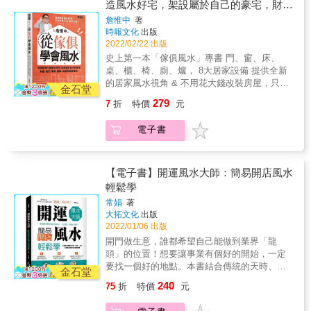
有走道、有床，會讓小孩讀書時心神不寧！ 座
造風水好宅，架設屬於自己的豪宅，財
位的右後方如果有L 型轉角，就可以藏風納
運、桃花、事業、健康，各種好運樣樣
詹惟中
著
氣！ & 風水大師詹惟中，用最清楚的文字，呈
時報文化
出版
來！
現專業的傢俱風水，讓你透過家具，為自己的
2022/02/22 出版
財運、桃花、事業、健康大大加分！ & 8大居
史上第一本「傢俱風水」專書 門、窗、床、
家設備，門、窗、床、桌、櫃、椅、馬桶、爐
桌、櫃、椅、廁、爐， 8大居家設備 提供全新
灶，分析前朱雀、後玄武、上天羅、下地網、
的居家風水視角 & 不用花大錢改裝房屋，只要
左青龍、右白虎，讓你從中掌握傢俱風水，為
金石堂
挑對傢俱、放對位置，就能打造風水好宅！ 傢
自己打造風水好宅，坐在家就能吸收好的能量
279
7
折
特價
元
俱種類百百款，你知道什麼樣的款式才能為居
與氣場。改善居家風水，提升個人運勢，輕鬆
家風水加分嗎？ & 想從傢具提升運勢，你要知
改善你的生活狀況！ & 本書特色 & 1、跳脫過
電子書
道&hellip;&hellip; 大門打開直接看見臥室房
去使用羅盤看東南西北的傳統迷思，利用上下
門，會招來爛桃花！ 床的左邊放高的櫃子，能
左右前後的概念統整傢俱風水。 2、簡化艱澀
使男主人步步高升！ 床腳正前方會直接面對窗
難懂的風水，讓讀者能夠更輕鬆的看懂、讀
戶，這代表會有異地的爛桃花！ 書桌後面如果
【電子書】開運風水大師：簡易開店風水
懂，同時也讓風水年輕化。 3、風水不侷限在
有走道、有床，會讓小孩讀書時心神不寧！ 座
輕鬆學
有錢人，提供小資族也可以擁有風水好宅的獨
位的右後方如果有L 型轉角，就可以藏風納
家祕法。
常娟
著
氣！ & 風水大師詹惟中，用最清楚的文字，呈
大拓文化
出版
現專業的傢俱風水，讓你透過家具，為自己的
2022/01/06 出版
財運、桃花、事業、健康大大加分！ & 8大居
開門做生意，誰都希望自己能做到業界「龍
家設備，門、窗、床、桌、櫃、椅、馬桶、爐
頭」的位置！想要讓事業有個好的開始，一定
灶，分析前朱雀、後玄武、上天羅、下地網、
要找一個好的地點。本書結合傳統的天時、地
左青龍、右白虎，讓你從中掌握傢俱風水，為
金石堂
利、人和三個因素與現代商業管理學：天，指
自己打造風水好宅，坐在家就能吸收好的能量
240
75
折
特價
元
時運，體現於商業及市場行情；地，指地理環
與氣場。改善居家風水，提升個人運勢，輕鬆
境和位置等恰當的安排和配合；人，指處事方
改善你的生活狀況！ & 本書特色 & 1、跳脫過