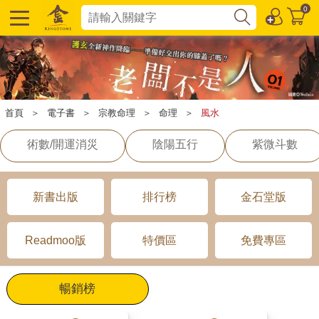
0
首頁
＞
電子書
＞
宗教命理
＞
命理
＞
風水
術數/開運消災
陰陽五行
紫微斗數
新書出版
排行榜
金石堂版
Readmoo版
特價區
免費專區
暢銷榜