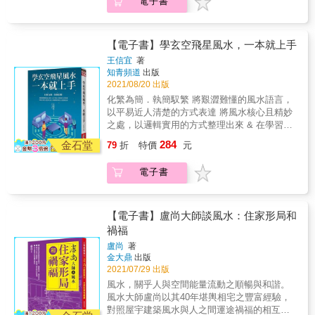
電子書
法和購物人群複雜的心態特徵。從這三方面對
去使用羅盤看東南西北的傳統迷思，利用上下
店鋪的性質、顧客、交通、位置等商業風水因
左右前後的概念統整傢俱風水。 2、簡化艱澀
素進行分析，既開示風水玄奧，又闡明經營規
難懂的風水，讓讀者能夠更輕鬆的看懂、讀
律，讓你的事業蒸蒸日上！經商店鋪的風水選
【電子書】學玄空飛星風水，一本就上手
懂，同時也讓風水年輕化。 3、風水不侷限在
址，應當選擇一個能保證商家精力旺盛的環
有錢人，提供小資族也可以擁有風水好宅的獨
王信宜
著
境，如此不但便於招攬顧客、利於買賣，而且
知青頻道
出版
家祕法。
能給商鋪帶來長期的生意興隆!一、商鋪求吉選
2021/08/20 出版
址二、商鋪外觀與命名三、行業風水四、開門
化繁為簡．執簡馭繁 將艱澀難懂的風水語言，
納氣五、門廳風水六、裝飾招財看完這六章，
以平易近人清楚的方式表達 將風水核心且精妙
讓你成為風水大師，讓你的生意一飛衝天!
之處，以邏輯實用的方式整理出來 & 在學習風
水的過程中，筆者深深地慨歎入門的不易，許
284
金石堂
79
折
特價
元
多風水書籍艱澀難懂、詰屈聱牙，對風水初學
者而言，簡直就像是看天書一樣的困難。而且
電子書
許多風水上的說法不但複雜，甚至可能會互相
抵觸，令人不知孰真孰假，也會模糊了風水堪
輿的重點。因此，筆者才會興起寫作風水入門
書的想法，要以實用簡單的方式，去蕪存菁，
【電子書】盧尚大師談風水：住家形局和
讓一般不具風水知識的讀者，也能快速理解，
禍福
並掌握風水學中的重要核心知識，希望透過傳
盧尚
著
播風水學理的正知正見，讓讀者認識真正的風
金大鼎
出版
水之道，而不是惑於被媒體誇張渲染的風水招
2021/07/29 出版
財物及化煞物的迷思中。 & 本書以深入淺出、
風水，關乎人與空間能量流動之順暢與和諧。
簡單易懂的方式，讓讀者可以清楚了解玄空飛
風水大師盧尚以其40年堪輿相宅之豐富經驗，
星風水的理論及操作布局，透過表列圖示的方
對照屋宇建築風水與人之間運途禍福的相互關
式，讓讀者能一目瞭然，以最快的速度，清楚