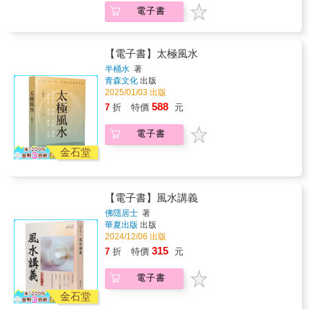
平洋的風水特點。這本書對風水學說有重要貢
電子書
獻，影響深遠，被收入《四庫全書》。
【電子書】太極風水
半桶水
著
青森文化
出版
2025/01/03 出版
588
7
折
特價
元
電子書
金石堂
【電子書】風水講義
佛隱居士
著
華夏出版
出版
2024/12/06 出版
315
7
折
特價
元
電子書
金石堂