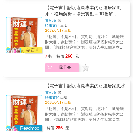
家飾，就能創造風水好宅。 淺顯易懂無師自
溫暖感，讓全家團聚團結，家運UP UP！ 臥房
通：化繁為簡，把居家風水以最新穎又簡單的
【電子書】謝沅瑾最專業的財運居家風
「暗房床暖」：客廳亮，臥室就要暗，房內色
方式呈現，就算對風水毫無概念也可以輕鬆理
水：格局解析＋場景實勘＋3D圖解，教
系溫暖舒服，才能一覺好眠，健康無虞。 & 風
解。 遠離煞氣富貴年年：不必大興土木、不用
水好宅不是有錢人的專利，風水國師詹惟中依
你買好宅、擺對財位，善用招財風水，迎
謝沅瑾
著
改變格局，只要選對家具、找到屬於自己的開
照八字流年、生肖、五行、面相、風水陽宅等
時報文化
出版
富送窮，正財、偏財都超旺！
運色系、避開NG的擺設風水，就能提升家中氣
命理學原則，教你把沙發、床鋪、電視櫃、餐
2018/04/17 出版
場，遠離壞運。 & 風水國師 詹惟中，教你最全
桌等家具擺在最正確的位置，並挑選最適合自
「財運」不是不到， 買對房、擺對位，就能錢
面、最簡單、最生活化的居家風水開運祕法！
己的款式及顏色，讓每天居住的「家」產生好
財大進，存款翻倍！ 謝沅瑾老師招財絕學大公
只要買對家具、擺對位， 小資族也能擁有屬於
的能量與氣場；有了好宅的加持，回到家就等
開， 讓你輕鬆迎富送窮，美好人生就靠這本！
自己的夢幻風水好宅！ & 「開運風水４字訣」
金石堂
於提升自我能量，自此無往不利，心想事成！
財運掌管一生貧富，想改變命運嗎？ 風水大師
搶先曝光！ 客廳「上明下暗」：來個明亮色的
266
7
折
特價
元
你會發現，原來好的住宅風水，不拘任何形
謝沅瑾教你化解壞煞氣、改造好格局！ 招財３
天花板，搭配深色木質地板，讓氣場正確循
式、不論任何風格，只要留意居家家具擺設，
絕招，助你財運滾滾～～ 第１招：財位範圍勿
環。 廚房「水火不臨」：瓦斯爐屬火，水槽、
電子書
每個人都能做到！
開窗，財氣活絡不流散。 第２招：善用招財好
冰箱屬水，不讓水火相鄰或相對就一切OK。 餐
寶物，增強財氣錢包滿。 第３招：居家風水來
廳「桌穩椅靠」：餐桌椅材質宜穩重、色系宜
輔助，正財偏財攏宗來。 房屋風水好，財門自
溫暖感，讓全家團聚團結，家運UP UP！ 臥房
然大開！ 本書將謝沅瑾老師的風水專業集大
【電子書】謝沅瑾最專業的財運居家風水
「暗房床暖」：客廳亮，臥室就要暗，房內色
成，配合珍貴的現場實際堪輿照片及大量圖
系溫暖舒服，才能一覺好眠，健康無虞。 & 風
謝沅瑾
著
表，將文字無法傳達的空間概念，變得簡單、
時報文化
出版
水好宅不是有錢人的專利，風水國師詹惟中依
易懂、好讀！其實每個人都有財運，只是不懂
2018/04/17 出版
照八字流年、生肖、五行、面相、風水陽宅等
得招來財氣！跟著謝老師的步驟逐步檢視居家
命理學原則，教你把沙發、床鋪、電視櫃、餐
「財運」不是不到， 買對房、擺對位，就能錢
環境，從此風生水起，由窮轉富、由富轉貴，
桌等家具擺在最正確的位置，並挑選最適合自
財大進，存款翻倍！ 謝沅瑾老師招財絕學大公
功名富貴接連到來！ 本書特色 謝沅瑾老師不藏
己的款式及顏色，讓每天居住的「家」產生好
開， 讓你輕鬆迎富送窮，美好人生就靠這本！
私奉獻風水密技，提供詳細又專業的風水建
的能量與氣場；有了好宅的加持，回到家就等
★隨書附贈★ 謝沅瑾老師親自開光加持的「旺
266
議。 清楚的版面配置，搭配現場實景圖及圖
Readmoo
特價
元
於提升自我能量，自此無往不利，心想事成！
宅旺財招財錢母」！讓你和財富更接近，天天
解，連小孩子都看得懂。 從認識財位開始，運