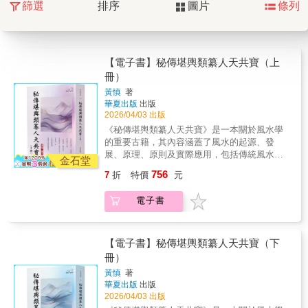
篩選
排序
圖片
條列
【電子書】秘傳堪輿類纂人天共寶（上
冊）
黃慎
著
華夏出版
出版
2026/04/03 出版
《秘傳堪輿類纂人天共寶》是一本關於風水學
的重要古籍，其內容涵蓋了風水的起源、發
展、原理、原則及實際應用，包括傳統風水、
金石堂
金鎖玉關、三合風水、玄空風水等流派的理論
756
7
折
特價
元
與實踐。該書由明代黃慎仲輯錄，共十二卷，
按門類編排，內容豐富，包括「經、傳、論、
電子書
狀、書、記、篇、說、詩、賦、歌、訣、問
答、雜錄、辨、斷、穴法、葬法、序、表」共
二十目。書中不僅詳細闡述了風水的基本概念
和原理，還強調山水形勢與建築佈局的協調，
【電子書】秘傳堪輿類纂人天共寶（下
地理環境與陰陽五行的配合，以及「天地人」
冊）
的三才學說。
黃慎
著
華夏出版
出版
2026/04/03 出版