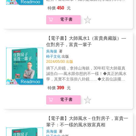
內心的世界改變了，你所看見的外在的境界也
Readmoo
好風水也會帶來好運氣；風水沒有僥倖的空
就隨之改變了。很多人在一生中倘若有機會發
450
特價
元
間……吳海揚老師將更深入探討玄空風水的內
富，往往就在幾年當中轉運，其中最重要的因
涵與價值，藉由眾多的真實案例，以及風水大
子就是「內在的思維」的轉變，並且也要懂得
電子書
師超過四十年的精實研究和經驗，要讓你我真
利用流年的變化，下定決心將自己改變，再次
正透徹什麼才是好風水！◆風水是「富人講究
蛻變，這樣才會有一個華麗轉身！◆不管你一
窮人將就」，有學問、有知識的人就是富人。
生中多麼富有，又有多麼高的地位，蓋房子、
◆只有住在富貴線上的房子，才能富貴一輩
【電子書】大師風水1（富貴典藏版）—
蓋廠房、做好祖墳，都是關鍵的致勝祕訣！◆
子！◆起造房宅或安葬先人的陰宅，也講究時
住對房子，富貴一輩子
買屋，你認為是「價格」重要，還是「價值」
令喔。◆風鈴是不可以隨便掛的！◆財位是補
重要呢？◆別人適合的，看來是好風水的房
吳海揚
著
充正能量思維的地方。但是，每一間房子的財
子，卻不一定就適合你居住喔！◆改變命的方
柿子文化
出版
位可都不一樣！◆風水氣運已進入九運，所以
法：一墳、二命、三風水、四慈悲、五信仰。
2024/05/30 出版
不要用八運的好運，來看待九運的歹運。想要
◆時勢能造英雄，英雄也能造時勢，「命運」
摘下八卦鏡，拿掉山海鎮，30年旺宅大師最真
扭轉生命的契機，對風水學要有基本的認知！
及「風水」兩者關係密切，即使是人才，看不
誠告白──風水跟你想的不一樣！◆真正的風水
人生的轉變，有時候就在一念之間，就好比你
準時機方向，再努力有時也難有所成就。
學，其實不主張掛八卦鏡……◆文昌位該擺的
內心的世界改變了，你所看見的外在的境界也
Readmoo
◆「剋與不剋」不是人的問題，而是因風水的
不是書桌，你應該讓孩子從小就睡在文昌位。
就隨之改變了。很多人在一生中倘若有機會發
399
特價
元
吉凶來決定其生剋。◆風水對人是一種潛移默
◆小心！大門或出入口開在龍邊不一定大吉，
富，往往就在幾年當中轉運，其中最重要的因
化，住得越久，影響越深。你要如何度量你的
有時還可能招禍！◆比起冰箱有沒有對爐火、
子就是「內在的思維」的轉變，並且也要懂得
電子書
人生？玄空風水教你從做人開始！人生發生的
開門見不見灶，爐火在家中哪個方位更重
利用流年的變化，下定決心將自己改變，再次
一切都在考驗著我們的心性？通常一開始是考
要……◆「避刀煞」是風水古籍中的「偽
蛻變，這樣才會有一個華麗轉身！◆不管你一
驗你的疑心，再來是考驗你的決心，最後則考
訣」，影響其實並不大。還在想哪裡要放貔貅
生中多麼富有，又有多麼高的地位，蓋房子、
驗你感恩的心。如果做人能夠常保謙卑感恩的
和聚寶盆、擔心屋樑壓床頭怎麼改、猶豫房門
【電子書】大師風水－住對房子，富貴一
蓋廠房、做好祖墳，都是關鍵的致勝祕訣！◆
心，聽到善意的規勸之言，就多留意並反思自
可不可以對房門？是時候拋開這些無關緊要的
輩子：不一樣的風水致富真相
買屋，你認為是「價格」重要，還是「價值」
己有沒有什麼過失，莫遲疑，下定決心去修
細枝末節，好好運用真正的風水了！《大師風
重要呢？◆別人適合的，看來是好風水的房
吳海揚
著
正，知過勿憚改，這樣命運可能就不一樣了。
水──住對房子，富貴一輩子》是本少見的誠實
子，卻不一定就適合你居住喔！◆改變命的方