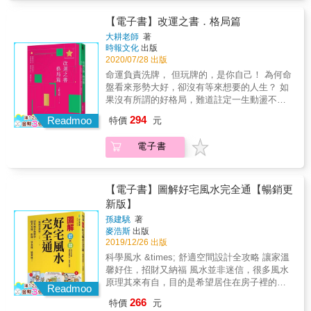
陽台左前方的狀況 福德宮、官祿宮：左右鄰居
史無前例的改運之書，用紫微斗數論格局、補
宮。 & 3.了解風水基礎原理，實際運用時就可
與樓上樓下 & 【例4 總有莫名的問題引爆，可
破局、布好局 很多人將「格局」當做評判命盤
【電子書】改運之書．格局篇
以利用現代設計工藝，解決風水問題，而不必
能是田宅宮有煞又化忌進別的宮位】 例如流年
貴賤的標準，而深深影響對自己的看法，甚至
大耕老師
著
去拘泥於傳統卻不適用於現代住宅的解決方
夫妻宮有巨門+陀羅，田宅宮也有煞，且宮干為
耽誤人生。實際上，格局說的只是命主具備了
時報文化
出版
案。 & 4.運用飛化、疊宮、暗合三種技巧，找
丁讓夫妻宮的巨門化忌了，這就可能是因為住
條件，實際的情況要依照運限和四化的引動來
2020/07/28 出版
到隱藏的風水危機。還有各類風水煞忌的擋煞
家的風水造成與伴侶之間從只是偶爾不善溝
判斷。 格局的安排是為了讓我們清楚了解自身
命運負責洗牌， 但玩牌的，是你自己！ 為何命
秘訣，化煞安忍水年年必備！ &
通，變成口角爭執。 & 本書特色 & 1.術數萬法
優缺點，透過這樣的自我了解，再知道能夠如
盤看來形勢大好，卻沒有等來想要的人生？ 如
歸一，紫微斗數命盤包容了傳統風水學，因此
何彌補，就可以幫助自己改善命運。 大耕老師
果沒有所謂的好格局，難道註定一生動盪不
透過自己的命盤找出的風水方案，才會是量身
在本書介紹命理學中的各種格局，解釋紫微斗
安？ 真的有可以改運、打破生命侷限的方法
打造、最適合自己的。 & 2.創造並提升田宅宮
294
數對於格局的定義，以及好格局、壞格局所蘊
Readmoo
特價
元
嗎？ 與其盡信格局，不如自己布局！ ★攻略系
的運勢！紫微斗數中，田宅宮代表一個人的居
含的人生課題。並且提出「格局真正的使用方
列好評熱銷超過30,000本 ★開課場場爆滿，學
住環境、家庭狀況、居家磁場，假若命主的田
法」，利用紫微斗數的星曜特質、對應宮位和
電子書
生眾多遍及全球 ★每年度趨勢預測準度高達
宅宮不甚理想，我們便可以於實際生活中去創
運限，提升能力，給予人生更多的突破力量與
90%！斗數名家大耕老師首度完整談「格局」
造一個跟命盤不同，但是比較適合自己的田宅
轉圜空間！幫助讀者知命改運。 【改運怎麼
史無前例的改運之書，用紫微斗數論格局、補
宮。 & 3.了解風水基礎原理，實際運用時就可
辦？自產吉化小提示】 命盤上看似有好格局，
破局、布好局 很多人將「格局」當做評判命盤
【電子書】圖解好宅風水完全通【暢銷更
以利用現代設計工藝，解決風水問題，而不必
卻少了化祿、化權，真的很可惜！這時可以利
貴賤的標準，而深深影響對自己的看法，甚至
新版】
去拘泥於傳統卻不適用於現代住宅的解決方
用星曜四化的特質讓自己產生吉化來扭轉局
耽誤人生。實際上，格局說的只是命主具備了
案。 & 4.運用飛化、疊宮、暗合三種技巧，找
面。例如你想掌握金錢，那麼就得讓武曲化
孫建駣
著
條件，實際的情況要依照運限和四化的引動來
到隱藏的風水危機。還有各類風水煞忌的擋煞
麥浩斯
出版
權，不過，因為星曜的四化會彼此關聯（庚 太
判斷。 格局的安排是為了讓我們清楚了解自身
2019/12/26 出版
秘訣，化煞安忍水年年必備！ &
陽化祿，武曲化權），所以得要想辦法讓太陽
優缺點，透過這樣的自我了解，再知道能夠如
化祿。因此把握太陽星的特質，行事上像顆太
科學風水 &times; 舒適空間設計全攻略 讓家溫
何彌補，就可以幫助自己改善命運。 大耕老師
陽一樣照顧他人、關心社會，自然能為自己得
馨好住，招財又納福 風水並非迷信，很多風水
在本書介紹命理學中的各種格局，解釋紫微斗
到許多機會，當太陽化祿，武曲就化權，這時
原理其來有自，目的是希望居住在房子裡的人
數對於格局的定義，以及好格局、壞格局所蘊
Readmoo
你的理財觀念將會更加務實，且重視錢財的用
能舒適安心。 但市面上的風水書喜歡搬弄一大
含的人生課題。並且提出「格局真正的使用方
266
特價
元
度。 本書特色 1.繼攻略系列的「宮位和星曜」
堆艱深名詞來故弄玄虛，讓人有看沒有懂，而