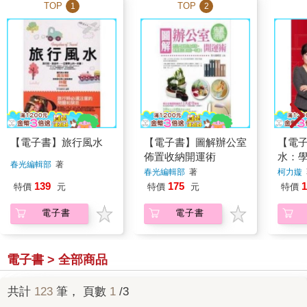
TOP
TOP
1
2
【電子書】旅行風水
【電子書】圖解辦公室
【電
佈置收納開運術
水：
春光編輯部
著
好宅
春光編輯部
著
柯力嫙
來！
139
175
1
特價
元
特價
元
特價
電子書
電子書
電子書 > 全部商品
共計
123
筆， 頁數
1
/3