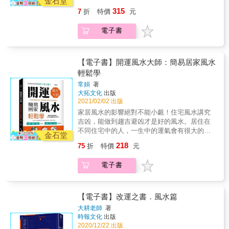
金石堂
係，乃有「風水世間閑法，精處亦見三昧」之
掌握重要的玄空飛星風水知識。閱讀完本書
315
7
折
特價
元
感悟。 人間世修行，乘風、順流，清心、簡
後，讀者就能以玄空飛星風水，來檢視自家的
欲，無相至之，山河蒼穹大地，無非心之映
內外環境及理氣格局，並進行實用有效的風水
電子書
照。明心見性，修之、行之，不因無明而墮入
布局。讓家中能藏風納氣，事業能風生水起。
業習，再佐以調和住家形局之清和流暢，自能
&
少禍多福、避凶趨吉，輕舟一葉，人間逍遙。
& & 本書內容涵括： 1、開創好運的建築居家
【電子書】開運風水大師：簡易居家風水
風水，善調理氣補運改命 2、風水之助力與動
輕鬆學
能，營造平安有財的好氣場 3、如何藉風水形
常娟
著
局趨吉避凶
大拓文化
出版
2021/02/02 出版
家居風水的影響絕對不能小覷！住宅風水講究
吉凶，能做到趨吉避凶才是好的風水。居住在
不同住宅中的人，一生中的運氣會有很大的不
金石堂
同，用些小妙方就能將宅內佈局設計調理平
218
75
折
特價
元
衡，使宅內呈現出生機、美觀、和睦的氛圍，
達到天時、地利、人和的和諧境界！風水的基
電子書
本原理是陰陽平衡，而人體也講究陰陽協調。
許多風水因素都是人造的，只要認識清楚，即
使是凶象也可以改變。家居之地是我們日常生
活所在的地方，在那裡睡覺以恢復體力，因為
【電子書】改運之書．風水篇
在這所住宅的時間很長，所以住宅和人才能產
大耕老師
著
生密切的關係。每個人的磁場不同，即使同樣
時報文化
出版
的風水環境，對人的作用也會大相徑庭。例如
2020/12/22 出版