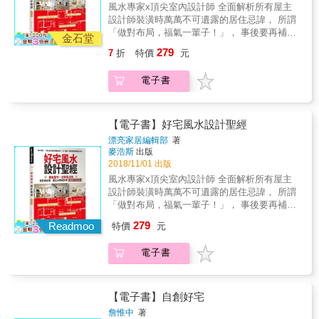
風水專家x頂尖室內設計師 全面解析所有屋主
開運圓滿貼畫 & 可搭配書中【風水造吉篇】，
設計師裝潢時萬萬不可遺露的居住忌諱， 所謂
貼於聚寶盆、檯燈、魚缸、滑鼠、電腦&hellip;.
「做對布局，福氣一輩子！」， 事後要再補救
等開運擺飾，化煞旺財富，財運滾滾來。
金石堂
只會更耗時費力！ 就能輕鬆為你打造安心順心
279
7
折
特價
元
好運升級，且兼顧設計美感的家！ ◎精解則室
內空間中暗藏的風水大忌，全彩插畫清楚示
電子書
意，平面圖環境寫真一點即通！ ◎從屋主到設
計師等人士皆適用，全面提升室內風水知識技
術及美感！ ◎量身打造，全面檢視： 15大重點
檢測，立即了解目前居宅風水概況！ & 加量附
【電子書】好宅風水設計聖經
錄 五行吉祥風水開運別冊& &&&&&&&&&& 行
漂亮家居編輯部
著
業別！開運風水指南&&&&&& 五行的生剋喜忌
麥浩斯
出版
房間、辦公室、店面 五行空間風水
2018/11/01 出版
風水專家x頂尖室內設計師 全面解析所有屋主
設計師裝潢時萬萬不可遺露的居住忌諱， 所謂
「做對布局，福氣一輩子！」， 事後要再補救
只會更耗時費力！ 就能輕鬆為你打造安心順心
279
Readmoo
特價
元
好運升級，且兼顧設計美感的家！ ◎精解則室
內空間中暗藏的風水大忌，全彩插畫清楚示
電子書
意，平面圖環境寫真一點即通！ ◎從屋主到設
計師等人士皆適用，全面提升室內風水知識技
術及美感！ ◎量身打造，全面檢視： 15大重點
檢測，立即了解目前居宅風水概況！ & 加量附
【電子書】自創好宅
錄 五行吉祥風水開運別冊& &&&&&&&&&& 行
詹惟中
著