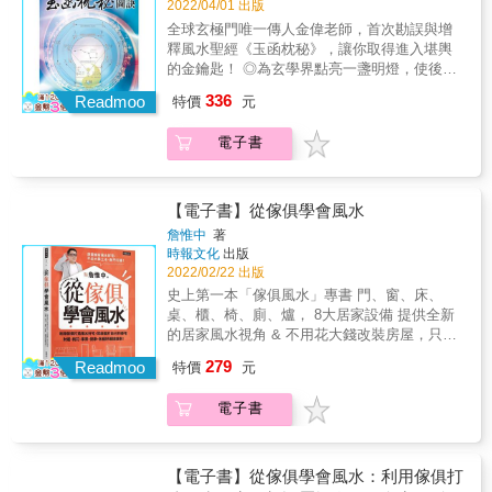
和《四十八局圖訣》 才是讀懂風水「四書五
2022/04/01 出版
經」完美寶庫的金鑰匙！ 金偉老師三十多年來
全球玄極門唯一傳人金偉老師，首次勘誤與增
嚴謹探究各家學理， 並跋山涉水對眾多古今風
釋風水聖經《玉函枕秘》，讓你取得進入堪輿
水實例進行反復堪驗， 今以其深厚學養和豐富
的金鑰匙！ ◎為玄學界點亮一盞明燈，使後學
經驗， 增釋風水聖經《玉函枕秘》並加附圖與
者不走深淵之路。 ◎完整解讀「楊公五經」，
336
訣， 學理皆能通解，實例皆能驗證吻合！ &
Readmoo
特價
元
將風水學導入更高境界！ ◎圖訣雙傳，弘揚古
典風水之正宗！ 莫小看風水上的誤與短， 那會
電子書
導致整個家庭甚至家族的成敗榮枯！ 先賢云：
「庸醫害人，莫過一人；庸師害人，傾覆全
家。」 沒讀過風水的「四書五經」
&mdash;&mdash;《葬書》與「楊公五經」，
【電子書】從傢俱學會風水
切莫輕言已經出師，以免害人害己！ 堪輿學
詹惟中
著
派，百家紛出，真偽混淆， 古籍《玉函枕秘》
時報文化
出版
和《四十八局圖訣》 才是讀懂風水「四書五
2022/02/22 出版
經」完美寶庫的金鑰匙！ 金偉老師三十多年來
史上第一本「傢俱風水」專書 門、窗、床、
嚴謹探究各家學理， 並跋山涉水對眾多古今風
桌、櫃、椅、廁、爐， 8大居家設備 提供全新
水實例進行反復堪驗， 今以其深厚學養和豐富
的居家風水視角 & 不用花大錢改裝房屋，只要
經驗， 增釋風水聖經《玉函枕秘》並加附圖與
挑對傢俱、放對位置，就能打造風水好宅！ 傢
279
訣， 學理皆能通解，實例皆能驗證吻合！ &
Readmoo
特價
元
俱種類百百款，你知道什麼樣的款式才能為居
家風水加分嗎？ & 想從傢具提升運勢，你要知
電子書
道&hellip;&hellip; 大門打開直接看見臥室房
門，會招來爛桃花！ 床的左邊放高的櫃子，能
使男主人步步高升！ 床腳正前方會直接面對窗
戶，這代表會有異地的爛桃花！ 書桌後面如果
【電子書】從傢俱學會風水：利用傢俱打