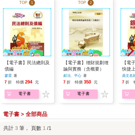
TOP
TOP
1
2
【電子書】民法總則及
【電子書】理財規劃理
【電
債編
論與實務（含概要）
快捷
廖震
著
郝冶、平心
著
鼎文名
294
350
7
折
特價
元
7
折
特價
元
7
折
電子書
電子書
電子書 > 全部商品
共計
3
筆， 頁數
1
/1