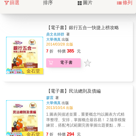
篩選
排序
圖片
條列
【電子書】銀行五合一快捷上榜攻略
鼎文名師群
著
大華傳真
出版
2014/03/28 出版
385
7
折
特價
元
電子書
金石堂
【電子書】民法總則及債編
廖震
著
大華傳真
出版
2013/10/14 出版
1.圖表與描述並重，重要概念均以圖表方式精
準整理、安排，掌握概念最容易！ 2.隨章模擬
練習，搭配考試範圍完善掌握出題要點，厚植
上榜實力！ 3.歷屆試題詳細解析說明，並有最
294
金石堂
7
折
特價
元