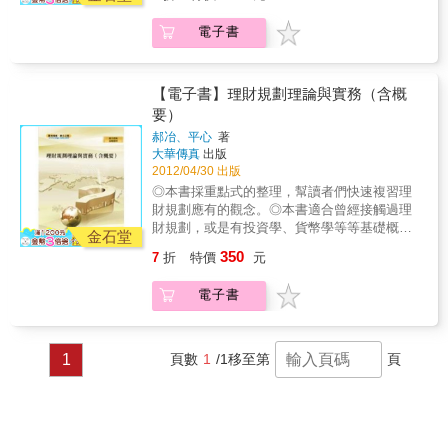
新進階與基礎考前衝刺題型，準備、複習一次
到位！
電子書
【電子書】理財規劃理論與實務（含概
要）
郝冶、平心
著
大華傳真
出版
2012/04/30 出版
◎本書採重點式的整理，幫讀者們快速複習理
財規劃應有的觀念。◎本書適合曾經接觸過理
財規劃，或是有投資學、貨幣學等等基礎概念
金石堂
之人。倘若讀者在閱讀本書之前完全沒有接觸
350
7
折
特價
元
過理財規劃的任何概念，建議讀者們可準備一
本大學用參考書，藉以互相參照、釐清觀念。
電子書
◎本書於內文之後附有練習題與考古題供讀者
們練習，讀者們亦可從其中的解析來補足理財
規劃內容不足的部份。◎假使時間較為緊迫，
也歡迎讀者們可上敝社之網站，在線上提出問
1
頁數
1
/1
移至第
頁
題與討論。網址如下：www.ting-
wen.com/DiscussCom/index.aspx◎若本書之
內容有所增補或勘誤，將在敝社之網站及時更
正，歡迎讀者們隨時上網查詢。網址如下：
www.ting-wen.com/mistake.asp◎因理財規劃