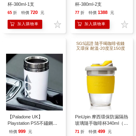
杯-380ml-1支
杯-380ml-2支
720
1388
65
折
特價
元
77
折
特價
元
加入購物車
加入購物車
SGS認證 隨手喝咖啡省錢
又環保 耐溫-20度至150度
送人自用兩相宜
【Paladone UK】
PinUpin 摩西環保防漏隔熱
Playstation PS5不鏽鋼隨
玻璃隨手咖啡杯340ml（6
行環保杯 - 450ml
色選）
999
499
特價
元
71
折
特價
元