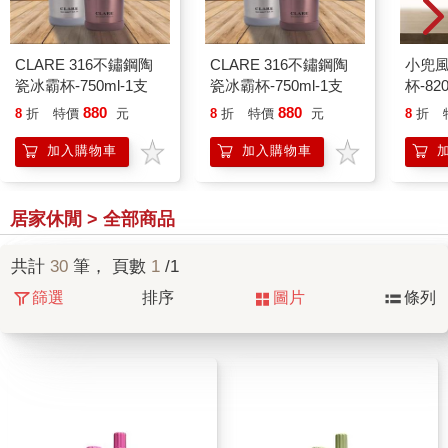
CLARE 316不鏽鋼陶
CLARE 316不鏽鋼陶
小兜
瓷冰霸杯-750ml-1支
瓷冰霸杯-750ml-1支
杯-82
880
880
8
折
特價
元
8
折
特價
元
8
折
加入購物車
加入購物車
居家休閒 > 全部商品
共計
30
筆， 頁數
1
/1
篩選
排序
圖片
條列