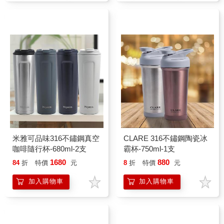
米雅可品味316不鏽鋼真空
CLARE 316不鏽鋼陶瓷冰
咖啡隨行杯-680ml-2支
霸杯-750ml-1支
1680
880
84
折
特價
元
8
折
特價
元
加入購物車
加入購物車