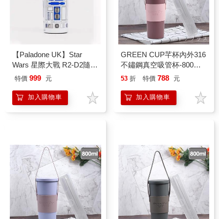
【Paladone UK】Star
GREEN CUP芊杯內外316
Wars 星際大戰 R2-D2隨行
不鏽鋼真空吸管杯-800ml-
杯
蜜糖粉紅色-贈送皮革杯套
999
788
特價
元
53
折
特價
元
+吸管組-1支組
加入購物車
加入購物車