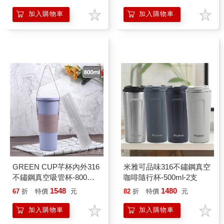
+吸管組-1支組
革杯套+吸管組-2組
加入購物車
加入購物車
GREEN CUP芊杯內外316
米雅可品味316不鏽鋼真空
不鏽鋼真空吸管杯-800ml-
咖啡隨行杯-500ml-2支
贈送皮革杯套+吸管組-2支
1548
1480
67
折
特價
元
82
折
特價
元
組
加入購物車
加入購物車