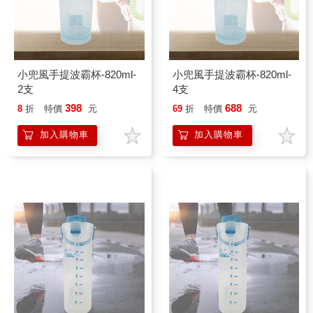
小兜風手提波霸杯-820ml-
小兜風手提波霸杯-820ml-
2支
4支
398
688
8
折
特價
元
69
折
特價
元
加入購物車
加入購物車