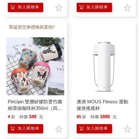
加入購物車
加入購物車
聖誕節交換禮物就選他!!
PinUpin 雙層矽膠防燙竹纖
澳洲 MOUS Fitness 運動
維環保咖啡杯350ml（四色
健身搖搖杯
選）
349
1680
4
折
特價
元
85
折
特價
元
加入購物車
加入購物車