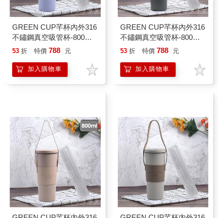
GREEN CUP芊杯內外316
GREEN CUP芊杯內外316
不鏽鋼真空吸管杯-800ml-
不鏽鋼真空吸管杯-800ml-
浪漫紫芋色-贈送皮革杯套
酷炫灰-贈送皮革杯套+吸
788
788
53
折
特價
元
53
折
特價
元
+吸管組-1支組
管組-1支組
加入購物車
加入購物車
GREEN CUP芊杯內外316
GREEN CUP芊杯內外316