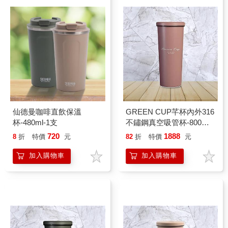
仙德曼咖啡直飲保溫
GREEN CUP芊杯內外316
杯-480ml-1支
不鏽鋼真空吸管杯-800ml-
2支
720
1888
8
折
特價
元
82
折
特價
元
加入購物車
加入購物車