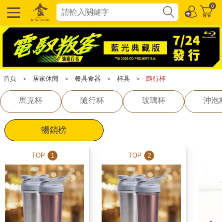
0
首頁
＞
居家休閒
＞
餐具食器
＞
杯具
＞
隨行杯
馬克杯
隨行杯
玻璃杯
沖泡
暢銷榜
TOP
TOP
1
2