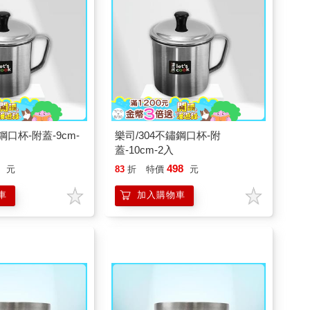
鋼口杯-附蓋-9cm-
樂司/304不鏽鋼口杯-附
蓋-10cm-2入
8
498
元
83
折
特價
元
車
加入購物車