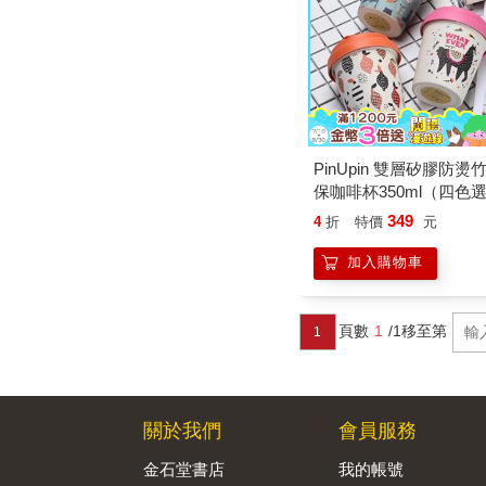
PinUpin 雙層矽膠防燙
保咖啡杯350ml（四色
349
4
折
特價
元
加入購物車
頁數
1
/1
移至第
1
關於我們
會員服務
金石堂書店
我的帳號