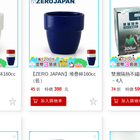
度的評價
造商受到，世界各地高度的評價
160cc
【ZERO JAPAN】堆疊杯160cc
雙層隔熱不鏽鋼
（藍）
－4入
398
59
45
折
特價
元
74
折
特價
加入購物車
加入購物