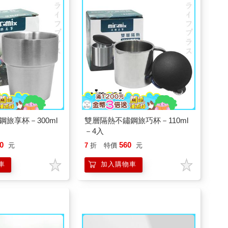
旅享杯－300ml
雙層隔熱不鏽鋼旅巧杯－110ml
－4入
0
560
元
7
折
特價
元
車
加入購物車