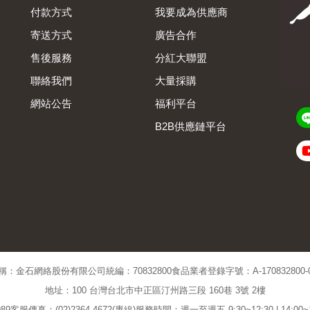
付款方式
我要成為供應商
寄送方式
廣告合作
售後服務
分紅大聯盟
聯絡我們
大量採購
網站公告
福利平台
B2B供應鏈平台
Admin
稱：金石網絡股份有限公司
統編：70832800
食品業者登錄字號：A-170832800-00
地址：100 台灣台北市中正區汀州路三段 160巷 3號 2樓
89
客服傳真：(02)2364-4672(專線)
服務時間：週一至週五 9:30~12:30 | 14:00