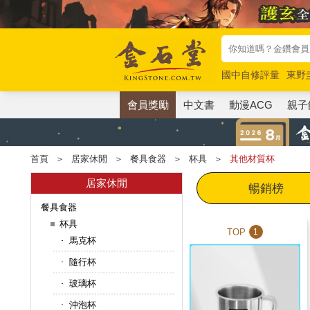
國中自修評量
東野
唯紅花綻放
奧德賽
會員獎勵
中文書
動漫ACG
親子
首頁
＞
居家休閒
＞
餐具食器
＞
杯具
＞
其他材質杯
居家休閒
暢銷榜
餐具食器
杯具
TOP
1
馬克杯
隨行杯
玻璃杯
沖泡杯