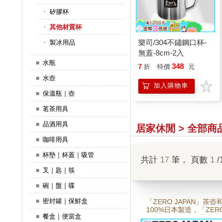
矽膠杯
其他材質杯
樂司/304不鏽鋼口杯-
製冰用品
無蓋-8cm-2入
水瓶
348
7
折
特價
元
水壺
加入購物車
保溫瓶｜壺
茗茶用具
品酒用具
居家休閒 > 全部商
咖啡用具
杯墊｜杯蓋｜吸管
共計
17
筆， 頁數
1
/
叉｜匙｜筷
碗｜盤｜碟
密封罐｜保鮮盒
「ZERO JAPAN」茶
100%日本製造，「ZERO
餐盒｜便當盒
N」是日本最大的茶壺和