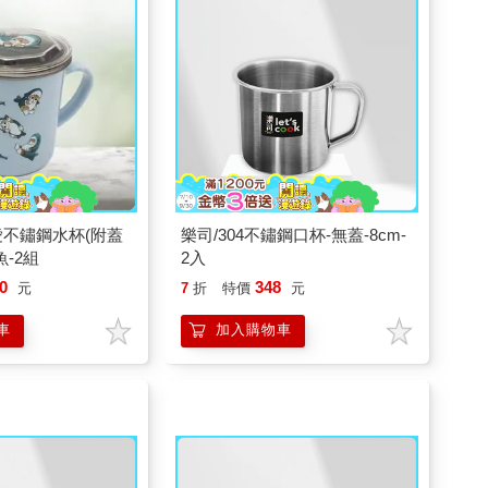
愛不鏽鋼水杯(附蓋
樂司/304不鏽鋼口杯-無蓋-8cm-
魚-2組
2入
0
348
元
7
折
特價
元
車
加入購物車