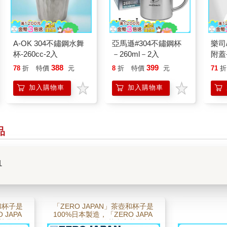
A-OK 304不鏽鋼水舞
亞馬遜#304不鏽鋼杯
樂司
杯-260cc-2入
－260ml－2入
附蓋-
388
399
78
折
特價
元
8
折
特價
元
71
折
加入購物車
加入購物車
品
1
壺和杯子是
「ZERO JAPAN」茶壺和杯子是
 JAPA
100%日本製造，「ZERO JAPA
茶具製
N」是日本最大的茶壺和茶具製