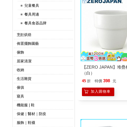
造商受到，世界各地高
兒童餐具
餐具周邊
餐具食器品牌
烹飪烘焙
佈置擺飾園藝
傢飾
居家清潔
【ZERO JAPAN】堆疊杯
收納
（白）
生活雜貨
398
45
折
特價
元
傢俱
加入購物車
寢具
機能服 | 鞋
保健｜醫材｜防疫
服飾｜鞋襪