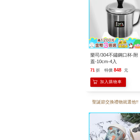
樂司/304不鏽鋼口杯-附
蓋-10cm-4入
848
71
折
特價
元
加入購物車
聖誕節交換禮物就選他!!