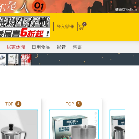
0
登入/註冊
電
居家休閒
日用食品
影音
售票
TOP
TOP
TOP
4
5