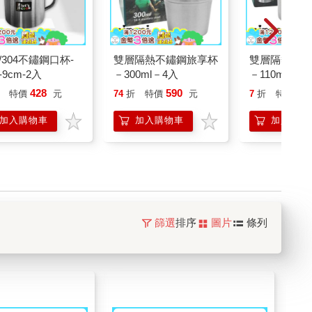
/304不鏽鋼口杯-
雙層隔熱不鏽鋼旅享杯
雙層隔熱不鏽
9cm-2入
－300ml－4入
－110ml－4
428
590
56
特價
元
74
折
特價
元
7
折
特價
加入購物車
加入購物車
加入購物
篩選
排序
圖片
條列