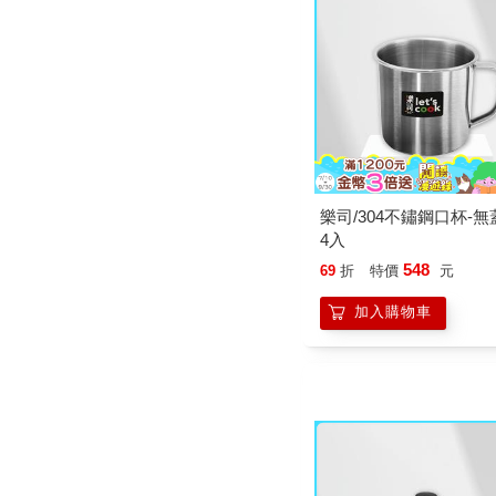
樂司/304不鏽鋼口杯-無蓋
4入
548
69
折
特價
元
加入購物車