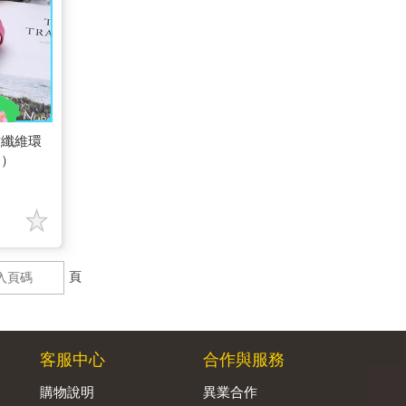
竹纖維環
選）
頁
客服中心
合作與服務
購物說明
異業合作