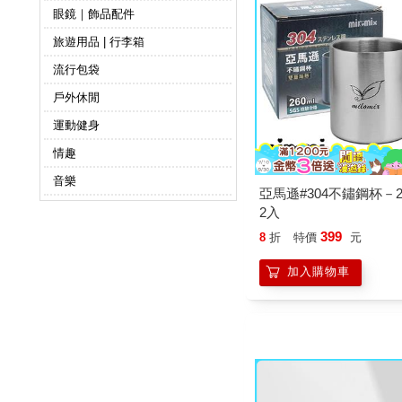
眼鏡｜飾品配件
旅遊用品 | 行李箱
流行包袋
戶外休閒
運動健身
情趣
音樂
亞馬遜#304不鏽鋼杯－2
2入
399
8
折
特價
元
加入購物車