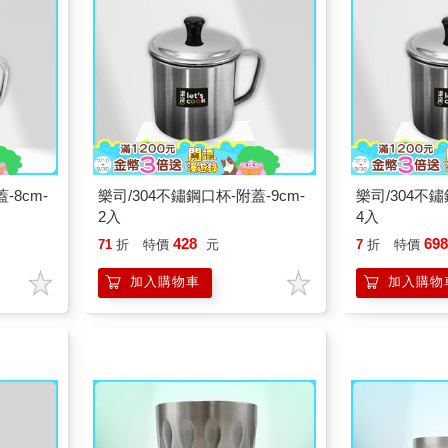
-8cm-
樂司/304不鏽鋼口杯-附蓋-9cm-
樂司/304不鏽
2入
4入
428
69
71
折
特價
元
7
折
特價
加入購物車
加入購物