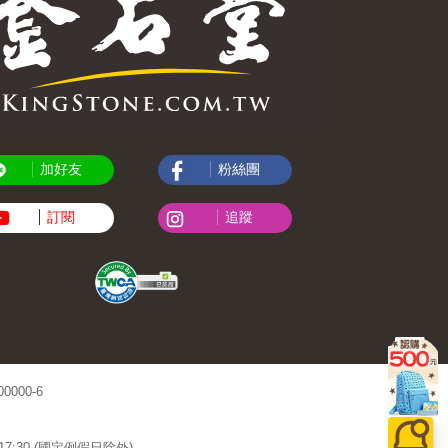
加好友
粉絲團
訂閱
追蹤
000-6
~17:30 (國定例假日除外)