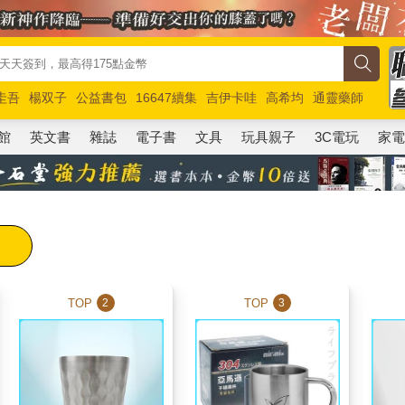
圭吾
楊双子
公益書包
16647續集
吉伊卡哇
高希均
通靈藥師
路邊攤新作
馬斯克
玩具總動員5
超慢跑
館
英文書
雜誌
電子書
文具
玩具親子
3C電玩
家
TOP
TOP
2
3