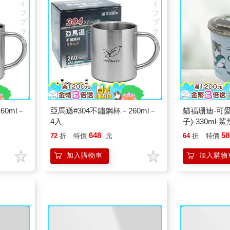
60ml－
亞馬遜#304不鏽鋼杯－260ml－
貓福珊迪-可
4入
子)-330ml-鯊
648
58
72
折
特價
元
64
折
特價
加入購物車
加入購物