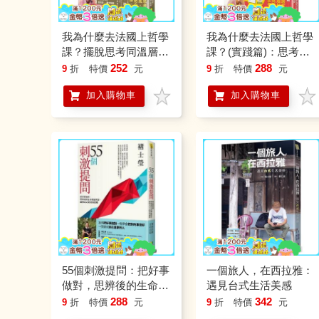
我為什麼去法國上哲學
我為什麼去法國上哲學
課？擺脫思考同溫層，
課？(實踐篇)：思考讓
拆穿自我的誠實之旅
我自由，學會面對複雜
252
288
9
折
特價
元
9
折
特價
元
的人際關係，做對的決
加入購物車
加入購物車
定
55個刺激提問：把好事
一個旅人，在西拉雅：
做對，思辨後的生命價
遇見台式生活美感
值問答，國際NGO的
288
342
9
折
特價
元
9
折
特價
元
現場實戰