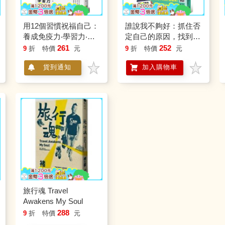
用12個習慣祝福自己：
誰說我不夠好：抓住否
養成免疫力‧學習力‧判
定自己的原因，找到肯
斷力
定自己的方法
261
252
9
折
特價
元
9
折
特價
元
貨到通知
加入購物車
旅行魂 Travel
Awakens My Soul
288
9
折
特價
元