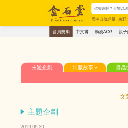
國中自修評量
東野
唯紅花綻放
奧德賽
會員獎勵
中文書
動漫ACG
親子
主題企劃
出版故事
書蟲
文
主題企劃
2019.09.30