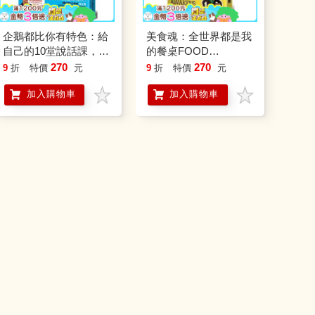
企鵝都比你有特色：給
美食魂：全世界都是我
自己的10堂說話課，成
的餐桌FOOD
為零落差溝通者(隨書
AWAKENS MY SOUL
270
270
9
折
特價
元
9
折
特價
元
附贈褚士瑩說話課練習
加入購物車
加入購物車
本)