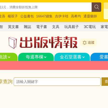
圭吾
楊双子
公益書包
16647續集
吉伊卡哇
高希均
通靈藥師
路邊攤新作
馬斯克
玩具總動員5
超慢跑
館
英文書
雜誌
電子書
文具
玩具親子
3C電玩
家
追蹤
悅讀
每週專欄
金石堂選書
愛
章查詢