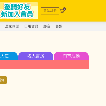
0
登入/註冊
電
居家休閒
日用食品
影音
售票
書大使
名人書房
門市活動