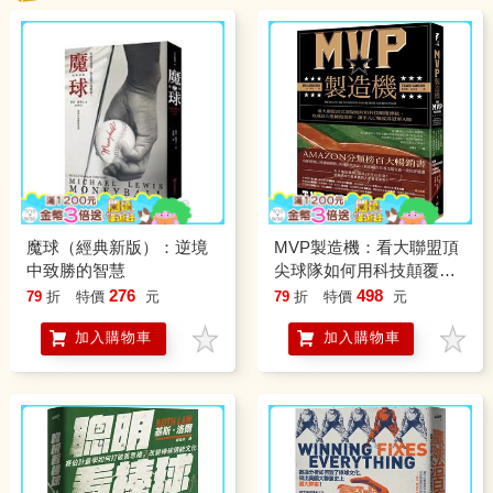
魔球（經典新版）：逆境
MVP製造機：看大聯盟頂
中致勝的智慧
尖球隊如何用科技顛覆傳
統、以成長心態擁抱創
276
498
79
折
特價
元
79
折
特價
元
新，讓平凡C咖成為冠軍A
加入購物車
加入購物車
咖