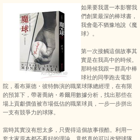
如果要我選一本影響我
們創業最深的棒球書，
我會毫不猶豫地說《魔
球》。
第一次接觸這個故事其
實是在我高中的時候。
那時候我跟一群高中棒
球社的同學跑去電影
院，看布萊德・彼特飾演的職業球隊總經理，在有限
的預算下，帶著喬納・希爾用數據分析，找出那些在
場上貢獻價值被市場低估的職業球員，一步一步拼出
一支有競爭力的球隊。
當時其實沒有想太多，只覺得這個故事很酷。利用一
套大家原本都不看好的理論，竟然真的可以改變球隊