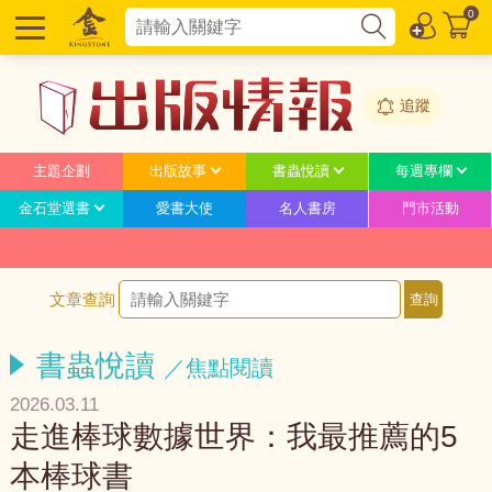
0
追蹤
主題企劃
出版故事
書蟲悅讀
每週專欄
金石堂選書
愛書大使
名人書房
門市活動
文章查詢
書蟲悅讀
／焦點閱讀
2026.03.11
走進棒球數據世界：我最推薦的5
本棒球書