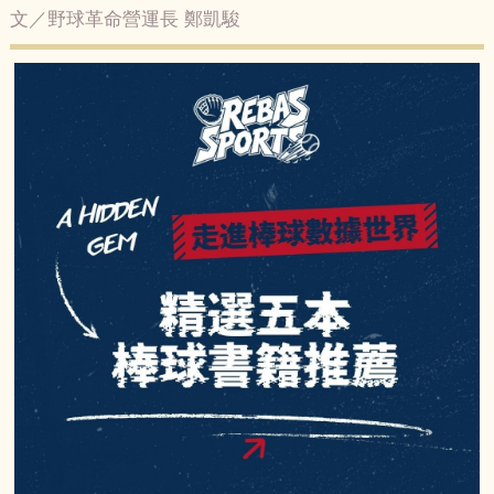
文／野球革命營運長 鄭凱駿