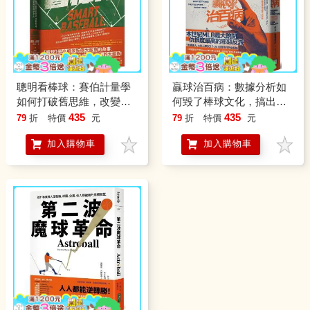
聰明看棒球：賽伯計量學
贏球治百病：數據分析如
如何打破舊思維，改變棒
何毀了棒球文化，搞出美
球傳統文化
國大聯盟史上最大弊案！
435
435
79
折
特價
元
79
折
特價
元
加入購物車
加入購物車