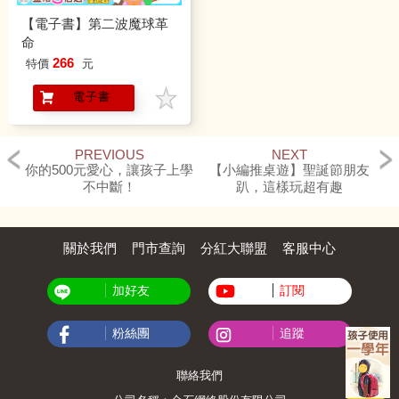
【電子書】第二波魔球革
命
266
特價
元
電子書
PREVIOUS
NEXT
你的500元愛心，讓孩子上學
【小編推桌遊】聖誕節朋友
不中斷！
趴，這樣玩超有趣
關於我們
門市查詢
分紅大聯盟
客服中心
加好友
訂閱
粉絲團
追蹤
聯絡我們