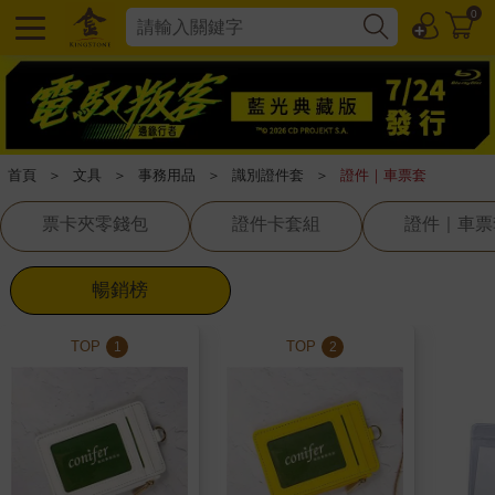
0
首頁
＞
文具
＞
事務用品
＞
識別證件套
＞
證件｜車票套
票卡夾零錢包
證件卡套組
證件｜車票
暢銷榜
TOP
TOP
1
2