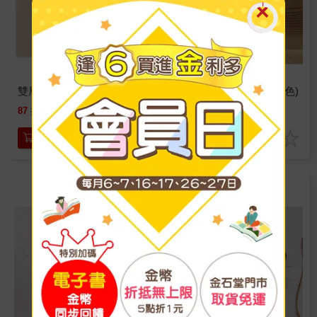
雙層橫式證件套-藕笑
黑田桑直式證件套(卡其色)
33
40
87
折
特價
元
特價
元
加入購物車
加入購物車