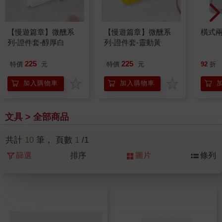
【慢遊篇章】微醺系
【慢遊篇章】微醺系
橫式
列-證件套-醇厚白
列-證件套-靈動黃
225
225
特價
元
特價
元
92
折
加入購物車
加入購物車
文具 > 全部商品
共計
10
筆， 頁數
1
/1
篩選
排序
圖片
條列