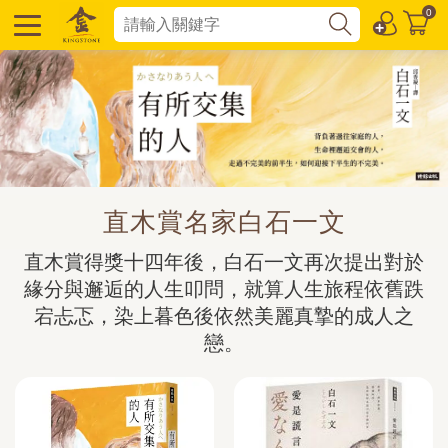
0
直木賞名家白石一文
直木賞得獎十四年後，白石一文再次提出對於
緣分與邂逅的人生叩問，就算人生旅程依舊跌
宕忐忑，染上暮色後依然美麗真摯的成人之
戀。