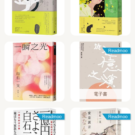
Readmoo
電子書
Readmoo
Readmoo