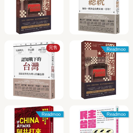
完售
Readmoo
Readmoo
Readmoo