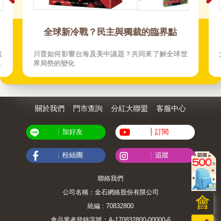
、
全球新冷戰？民主與獨裁的臨界點
戰
川普如何影響台海及美中議題？共同來了解全球世
法
界局勢的變化
關於我們
門市查詢
分紅大聯盟
客服中心
加好友
訂閱
粉絲團
追蹤
聯絡我們
公司名稱：金石網絡股份有限公司
會
統編 : 70832800
食品業者登錄字號：A-170832800-00000-6