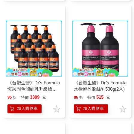
《台塑生醫》Dr's Formula
《台塑生醫》Dr’s Formula
恆采固色潤絲乳升級版
水律輕盈潤絲乳530g(2入)
530g*12入
3399
515
95
折
特價
元
86
折
特價
元
加入購物車
加入購物車