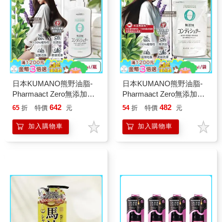
日本KUMANO熊野油脂-
日本KUMANO熊野油脂-
Pharmaact Zero無添加潤
Pharmaact Zero無添加潤
髮乳600ml/瓶(植物性溫和
髮乳補充包450ml/袋(植物
642
482
65
折
特價
元
54
折
特價
元
修護潤絲乳/胺基酸滋潤護
性修護潤絲乳/胺基酸滋潤
髮素/光澤柔順潤髮精華/不
護髮素/光澤柔順潤髮精
加入購物車
加入購物車
含香料色素防腐劑)
華/0香料色素防腐劑)