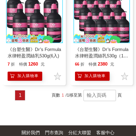
《台塑生醫》Dr’s Formula
《台塑生醫》Dr’s Formula
水律輕盈潤絲乳530g(6入)
水律輕盈潤絲乳530g（12
入）
1260
2380
7
折
特價
元
66
折
特價
元
加入購物車
加入購物車
1
頁數
1
/1
移至第
頁
關於我們
門市查詢
分紅大聯盟
客服中心