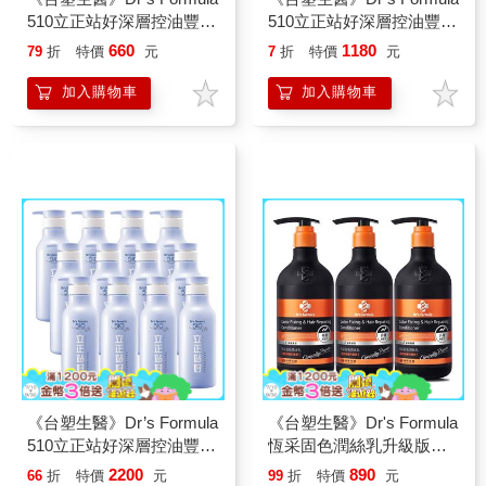
510立正站好深層控油豐盈
510立正站好深層控油豐盈
潤絲乳550g*3入
潤絲乳550g*6入
660
1180
79
折
特價
元
7
折
特價
元
加入購物車
加入購物車
《台塑生醫》Dr’s Formula
《台塑生醫》Dr's Formula
510立正站好深層控油豐盈
恆采固色潤絲乳升級版
潤絲乳550g*12入
530g*3入
2200
890
66
折
特價
元
99
折
特價
元