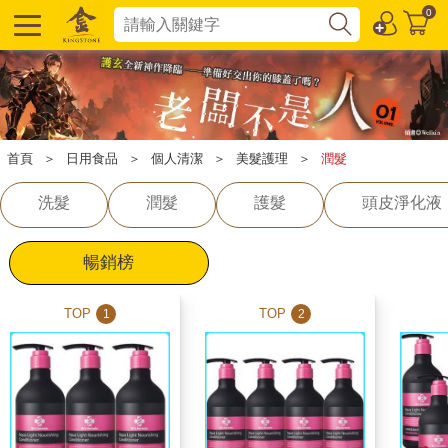
0
首頁
＞
日用食品
＞
個人清潔
＞
美髮護理
＞
潤髮
洗髮
潤髮
護髮
頭皮淨化液
暢銷榜
TOP
TOP
1
2