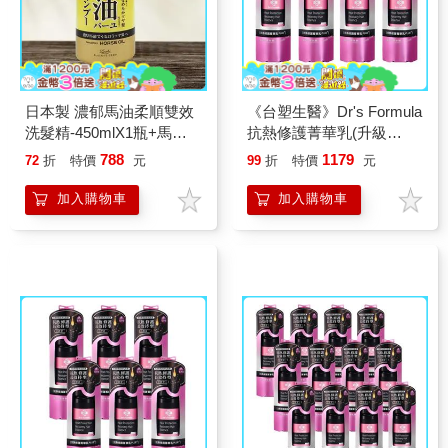
日本製 濃郁馬油柔順雙效
《台塑生醫》Dr's Formula
洗髮精-450mlX1瓶+馬油
抗熱修護菁華乳(升級
潤髮乳-450mlX1瓶
版)150gx4入
788
1179
72
折
特價
元
99
折
特價
元
加入購物車
加入購物車