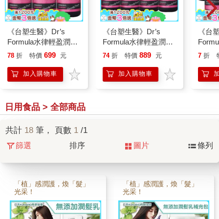
《台塑生醫》Dr’s
《台塑生醫》Dr’s
《台塑
Formula水律輕盈潤絲
Formula水律輕盈潤絲
For
乳530g(3入)
乳530g(4入)
乳530
699
889
78
折
特價
元
74
折
特價
元
7
折
加入購物車
加入購物車
日用食品 > 全部商品
共計
18
筆， 頁數
1
/1
篩選
排序
圖片
條列
「植」感潤護，煥「髮」
「植」感潤護，煥「髮」
光采！
光采！