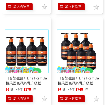
加入購物車
加入購物車
《台塑生醫》Dr's Formula
《台塑生醫》Dr's Formula
恆采固色潤絲乳升級版
恆采固色潤絲乳升級版
530g*4入
530g*6入
1179
1749
99
折
特價
元
97
折
特價
元
加入購物車
加入購物車