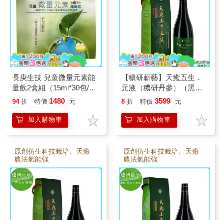
長庚生技 兒童微量元素能
【穠研薪藝】天癒五生．
量飲2盒組（15ml*30包/盒;
元液（穠研丹參）（黑糖
全素可）
＋異麥芽寡糖配方）
1480
3599
94
折
特價
元
8
折
特價
元
（750ml/瓶）
加入購物車
加入購物車
原創仿生科技栽培、天癒
原創仿生科技栽培、天癒
農法氣能強
農法氣能強