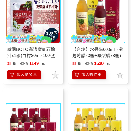
韓國BOTO高濃度紅石榴
【台糖】水果醋600ml（蔓
汁x1箱(白標80mlx100包)
越莓醋x3瓶+鳳梨醋x3瓶）
1149
1530
38
折
特價
元
88
折
特價
元
加入購物車
加入購物車