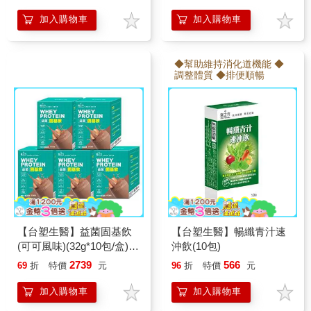
加入購物車
加入購物車
◆幫助維持消化道機能 ◆
調整體質 ◆排便順暢
【台塑生醫】益菌固基飲
【台塑生醫】暢纖青汁速
(可可風味)(32g*10包/盒) 5
沖飲(10包)
盒/組
2739
566
69
折
特價
元
96
折
特價
元
加入購物車
加入購物車