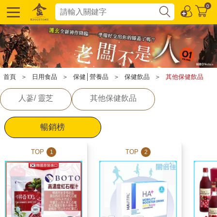
0
首頁
＞
日用食品
＞
保健│營養品
＞
保健飲品
＞
其他保健飲品
人蔘/ 靈芝
其他保健飲品
暢銷榜
TOP
TOP
1
2