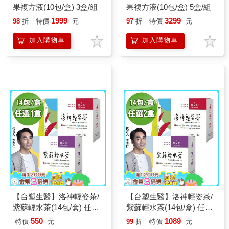
果複方液(10包/盒) 3盒/組
果複方液(10包/盒) 5盒/組
1999
3299
98
折
特價
元
97
折
特價
元
加入購物車
加入購物車
【台塑生醫】洛神輕姿茶/
【台塑生醫】洛神輕姿茶/
紫蘇輕水茶(14包/盒) 任選
紫蘇輕水茶(14包/盒) 任選
x1盒
x2盒
550
1089
特價
元
99
折
特價
元