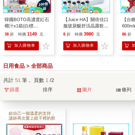
韓國BOTO高濃度紅石
【Juice HA】關倍佳口
【台
榴汁x1箱(白標
服玻尿酸舒活晶露飲品
600ml
80mlx100包)
(15ml×30瓶/盒)
1149
3980
38
折
特價
元
8
折
特價
元
86
折
加入購物車
加入購物車
日用食品 > 全部商品
共計
51
筆， 頁數
1
/2
篩選
排序
圖片
條列
給自己一個溫柔的支持，
讓妳再次愛上鏡子裡的那
個自己