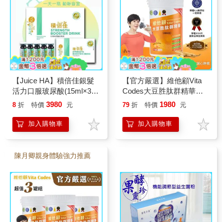
【Juice HA】積倍佳銀髮
【官方嚴選】維他顧Vita
活力口服玻尿酸(15ml×30
Codes大豆胜肽群精華
瓶/盒)
450g-陳月卿推薦(內附湯
3980
1980
8
折
特價
元
79
折
特價
元
匙)-台灣公司貨
加入購物車
加入購物車
陳月卿親身體驗強力推薦