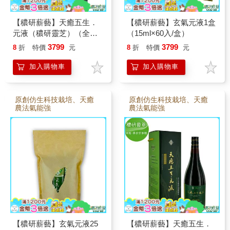
【穠研薪藝】天癒五生．
【穠研薪藝】玄氣元液1盒
元液（穠研靈芝）（全異
（15ml×60入/盒）
麥芽寡糖配方）（750ml/
3799
3799
8
折
特價
元
8
折
特價
元
瓶）
加入購物車
加入購物車
原創仿生科技栽培、天癒
原創仿生科技栽培、天癒
農法氣能強
農法氣能強
【穠研薪藝】玄氣元液25
【穠研薪藝】天癒五生．