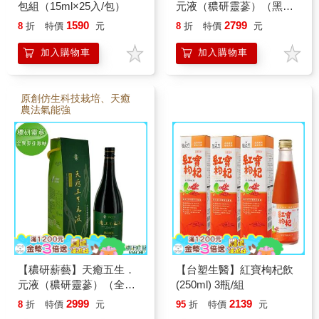
包組（15ml×25入/包）
元液（穠研靈蔘）（黑糖
＋異麥芽寡糖配方）
1590
2799
8
折
特價
元
8
折
特價
元
（750ml/瓶）
加入購物車
加入購物車
原創仿生科技栽培、天癒
農法氣能強
【穠研薪藝】天癒五生．
【台塑生醫】紅寶枸杞飲
元液（穠研靈蔘）（全異
(250ml) 3瓶/組
麥芽寡糖配方）（750ml/
2999
2139
8
折
特價
元
95
折
特價
元
瓶）