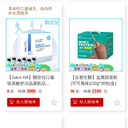
革命性口服補充、由內而
外水潤透亮
【Juice HA】關倍佳口服
【台塑生醫】益菌固基飲
玻尿酸舒活晶露飲品
(可可風味)(32g*30包/盒)
(15ml×30瓶/盒)
3980
2160
8
折
特價
元
96
折
特價
元
加入購物車
加入購物車