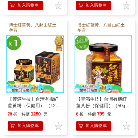
加入購物車
加入購物車
博士紅薑黃、八卦山紅土
博士紅薑黃、八卦山紅土
孕育
孕育
【豐滿生技】台灣有機紅
【豐滿生技】台灣有機紅
薑黃粉（保健用） （120g/
薑黃粉（保健用）（50g/
罐）
罐） 2入組
1280
799
78
折
特價
元
8
折
特價
元
加入購物車
加入購物車