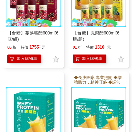
【台糖】蔓越莓醋600ml(6
【台糖】鳳梨醋600ml(6
瓶/組)
瓶/組)
1755
1310
86
折
特價
元
91
折
特價
元
加入購物車
加入購物車
◆長庚團隊 專業把關 ◆增
強體力，精神旺盛 ◆調節
生理機能，滋補強身