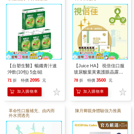
【台塑生醫】暢纖青汁速
【Juice HA】 視倍佳口服
沖飲(10包) 5盒/組
玻尿酸葉黃素護眼晶露
(15ml×30瓶/盒)
2095
3500
71
折
特價
元
78
折
特價
元
加入購物車
加入購物車
革命性口服補充、由內而
陳月卿親身體驗強力推薦
外水潤透亮