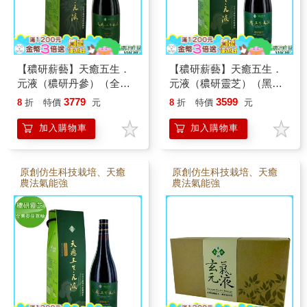
【穠研薪藝】天癒五生．
【穠研薪藝】天癒五生．
元液（穠研丹參）（全異
元液（穠研靈芝）（黑糖
麥芽寡糖配方）（750ml/
＋異麥芽寡糖配方）
3779
3599
8
折
特價
元
8
折
特價
元
瓶）
（750ml/瓶）
加入購物車
加入購物車
原創仿生科技栽培、天癒
原創仿生科技栽培、天癒
農法氣能強
農法氣能強