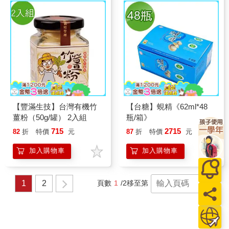
【豐滿生技】台灣有機竹
【台糖】蜆精《62ml*48
薑粉（50g/罐） 2入組
瓶/箱》
715
2715
82
折
特價
元
87
折
特價
元
加入購物車
加入購物車
1
2
頁數
1
/2
移至第
頁