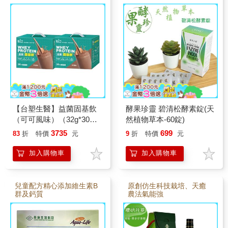
【台塑生醫】益菌固基飲
酵果珍靈 碧清松酵素錠(天
（可可風味）（32g*30包/
然植物草本-60錠)
盒） 2盒/組
3735
699
83
折
特價
元
9
折
特價
元
加入購物車
加入購物車
兒童配方精心添加維生素B
原創仿生科技栽培、天癒
群及鈣質
農法氣能強