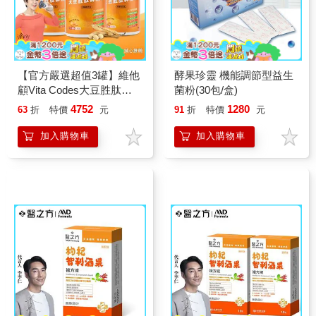
【官方嚴選超值3罐】維他
酵果珍靈 機能調節型益生
顧Vita Codes大豆胜肽群
菌粉(30包/盒)
精華450g-陳月卿推薦(內
4752
1280
63
折
特價
元
91
折
特價
元
附湯匙)-台灣公司貨
加入購物車
加入購物車