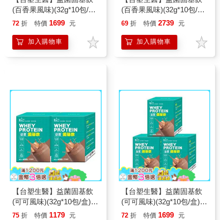
(百香果風味)(32g*10包/盒)
(百香果風味)(32g*10包/盒)
3盒/組
5盒/組
1699
2739
72
折
特價
元
69
折
特價
元
加入購物車
加入購物車
【台塑生醫】益菌固基飲
【台塑生醫】益菌固基飲
(可可風味)(32g*10包/盒) 2
(可可風味)(32g*10包/盒) 3
盒/組
盒/組
1179
1699
75
折
特價
元
72
折
特價
元