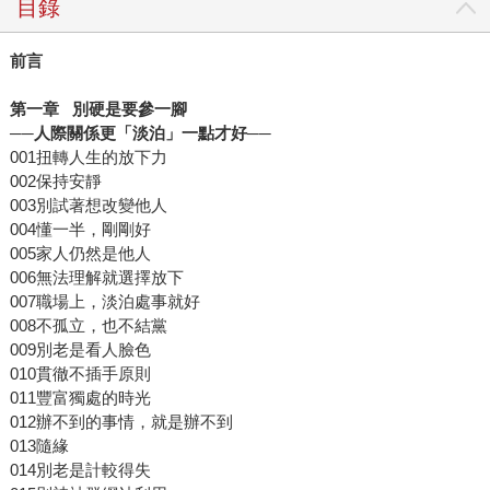
目錄
前言
第一章
別硬是要參一腳
──人際關係更「淡泊」一點才好──
001扭轉人生的放下力
002保持安靜
003別試著想改變他人
004懂一半，剛剛好
005家人仍然是他人
006無法理解就選擇放下
007職場上，淡泊處事就好
008不孤立，也不結黨
009別老是看人臉色
010貫徹不插手原則
011豐富獨處的時光
012辦不到的事情，就是辦不到
013隨緣
014別老是計較得失