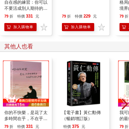
自在感的練習：你可以
The Magic魔法
格局
不要活成別人期待的樣
境界
子
331
229
79
折
特價
元
79
折
特價
元
79
折
加入購物車
加入購物車
其他人也看
你的不快樂，是花了太
【電子書】黃仁勳傳
我可
多時間在乎，不在乎你
（暢銷增訂版）
的最
的人和事(粉紅湖書封
331
375
79
折
特價
元
特價
元
79
折