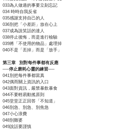
033為人做過的事要立刻忘記
034 時時自我反省
035感謝支持自己的人
036別把「小差距」放在心上
037成為說笑話的達人
038停止後悔，而是進行檢驗
039將「不使用的物品」處理掉
040不是「丟掉」而是「放手」
第三章 別對每件事都有反應
──停止磨耗心靈的練習──
041別把每件事都當真
042偶而關上資訊的入口
043面對資訊，嚴禁暴飲暴食
044不要輕易動搖原則
045堂堂正正回答「不知道」
046別急、別急、別焦急
047小心浪費
048別雞婆
049說話要謹慎