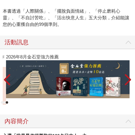
者心中的「年度之書」。許多人說，掩卷後放聲大哭，同時
感覺到心溫暖了起來，這不是一本悲傷的書，而是一本安慰
本書透過「人際關係」、「擺脫負面情緒」、「停止磨耗心
之書，會讓人思考人生，想要放在床頭，感覺焦慮時就隨手
靈」、「不自討苦吃」、「活出快意人生」五大分類，介紹能讓
翻開重讀。 除了來自圓神執行長身為出版人對於好書的熱切
您的心重獲自由的99個準則。
目光，我也實實在在地在《我可能錯了》出版前夕，感受到
這句話所激起的共鳴。讀完書的同事們，開始用「我可能錯
活動訊息
了」、「我錯了」、「我真的錯了」作為工作溝通時的開場
白，打開EMAIL，我不禁會心一笑，同時也深刻體會到，本
作
2026年8月金石堂強力推薦
來或許會有些緊張、摩擦的溝通課題，有了這句話所帶來的
暫停、柔軟和寬容，一切都變得容易許多。 《我可能錯了》
聽似輕描淡寫，但這卻是比約恩．納提科．林德布勞在經歷
17年的森林僧侶生活、噬人的憂鬱風暴、找到摯愛卻罹患罕
病的巨大打擊、陪伴父親經歷安樂死，又正面擁抱自己的生
命終點之後，所淬鍊出的智慧。話語很輕，說出來，或打成
文字，甚至寫在紙上，不需要十秒鐘，卻能改變你的一生。
內容簡介