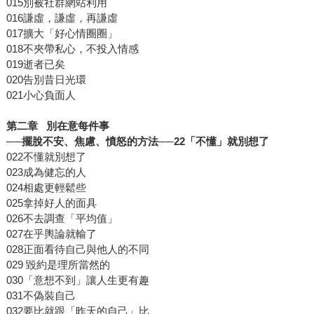
015別被社群網站利用
016謙虛，謙虛，再謙虛
017擴大「好心情圈圈」
018不夾帶私心，不投入情感
019逝者已矣
020告別昔日光環
021小心負面人
第二章 別在意每件事
──擺脫不安、焦慮、憤怒的方法──22「不懂」就別想了
022不懂就別想了
023成為健忘的人
024相處更輕鬆些
025拿掉好人的面具
026不去調查「平均值」
027在乎輿論就輸了
028正面看待自己與他人的不同
029 毀約是理所當然的
030「意想不到」讓人生更有趣
031不偽裝自己
032要比就跟「昨天的自己」比