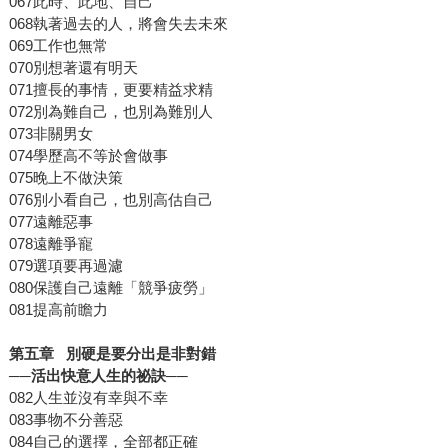
067此時、此地、自己
068執著過去的人，將會失去未來
069工作也無常
070別想著還有明天
071擅長的事情，更要精益求精
072別為難自己，也別為難別人
073非關男女
074學歷高不等於會做事
075晚上不做決策
076別小看自己，也別高估自己
077遠離惡事
078遠離爭寵
079選項要再過濾
080保護自己遠離「競爭疲勞」
081提高前瞻力
第五章 別硬是要分出是非對錯
──活出快意人生的祕訣──
082人生並沒有幸與不幸
083事物不分善惡
084自己的選擇，全部都正確