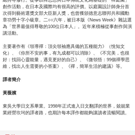
創作活動，在日本及國際均有很高的評價。以庭園設計師身分首
次得到藝術選獎文部大臣新人獎，也曾獲頒德意志聯邦共和國勳
章功勞十字小級章。二○○六年，被日本版《News Week》雜誌選
為「世界最值得尊敬的100位日本人」。近年來積極從事創作與演
講活動。
主要著作有《領導禪：頂尖領袖應具備的五種能力》（悅知文
化）、《你所不安的事，有九成都可以消除》、《不完美，也很
好：找回心靈能量，遇見更好的自己》、《微領悟：99個禪學思
維，找出人生需要的小答案》、《禪，簡單生活的建議》等。
譯者簡介
黃薇嬪
東吳大學日文系畢業。1998年正式進入日文翻譯的世界，兢兢業
業經營坎坷的譯者路，也期許每本譯作都能夠讓讀者流暢閱讀。