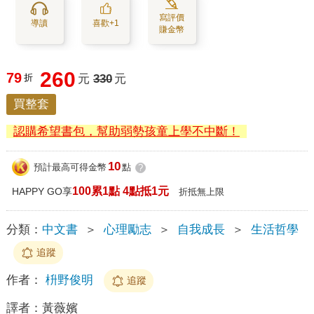
寫評價
導讀
喜歡+1
賺金幣
260
79
折
元
330
元
買整套
認購希望書包，幫助弱勢孩童上學不中斷！
10
預計最高可得金幣
點
?
100累1點 4點抵1元
HAPPY GO享
折抵無上限
分類：
中文書
＞
心理勵志
＞
自我成長
＞
生活哲學
追蹤
作者：
枡野俊明
追蹤
譯者：
黃薇嬪