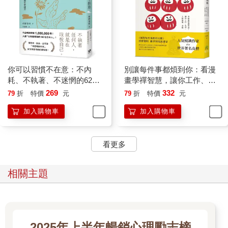
你可以習慣不在意：不內
別讓每件事都煩到你：看漫
耗、不執著、不迷惘的62個
畫學禪智慧，讓你工作、生
心態重整練習
活、人際無憂一身輕
269
332
79
折
特價
元
79
折
特價
元
加入購物車
加入購物車
看更多
相關主題
2025年上半年暢銷心理勵志榜