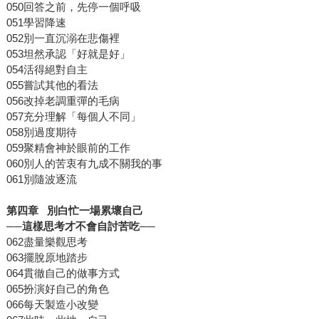
050回答之前，先停一個呼吸
051學習降速
052別一直沉溺在悲傷裡
053坦然承認「好就是好」
054活得絕對自主
055嘗試其他的看法
056改掉老調重彈的毛病
057充分理解「每個人不同」
058別過度期待
059聚精會神於眼前的工作
060別人的苦衷有九成不關我的事
061別隨波逐流
第四章 別白忙一場累壞自己
──這樣思考才不會自討苦吃──
062盡量樂觀思考
063擺脫原地踏步
064貫徹自己的做事方式
065扮演好自己的角色
066每天製造小改變