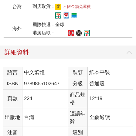
到店取貨：
台灣
不限金額免運費
國際快遞：全球
海外
港澳店取：
詳細資料
語言
中文繁體
裝訂
紙本平裝
ISBN
9789865102647
分級
普通級
商品規
頁數
224
12*19
格
適讀年
出版地
台灣
全齡適讀
齡
注音
級別