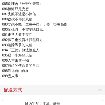
085別理會「外野的聲音」
086後悔只是妄想
087失敗不過是小擦傷
088孜孜不倦的累積
089夢想不能「拿在手裡」，要「掛在高處」
090忙碌時，更需要喘口氣。
091正常人並不存在
092贏了也沒資格打壓對方
093消除戰爭的火種
094「正論」無法說服人
095退一步海闊天空
096人本來無一物
097自己的使命要問自己
098活得自由自在
099盡人事
配送方式
國內宅配：本島、離島