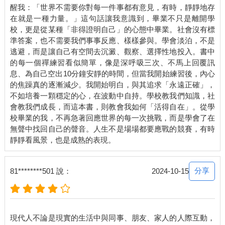
醒我：「世界不需要你對每一件事都有意見，有時，靜靜地存
在就是一種力量。」這句話讓我意識到，畢業不只是離開學
校，更是從某種「非得證明自己」的心態中畢業。社會沒有標
準答案，也不需要我們事事反應、樣樣參與。學會淡泊，不是
逃避，而是讓自己有空間去沉澱、觀察、選擇性地投入。書中
的每一個禪練習看似簡單，像是深呼吸三次、不馬上回覆訊
息、為自己空出10分鐘安靜的時間，但當我開始練習後，內心
的焦躁真的逐漸減少。我開始明白，與其追求「永遠正確」，
不如培養一顆穩定的心，在波動中自持。學校教我們知識，社
會教我們成長，而這本書，則教會我如何「活得自在」。從學
校畢業的我，不再急著回應世界的每一次挑戰，而是學會了在
無聲中找回自己的聲音。人生不是場場都要應戰的競賽，有時
分享
81********501 說：
2024-10-15
現代人不論是現實的生活中與同事、朋友、家人的人際互動，