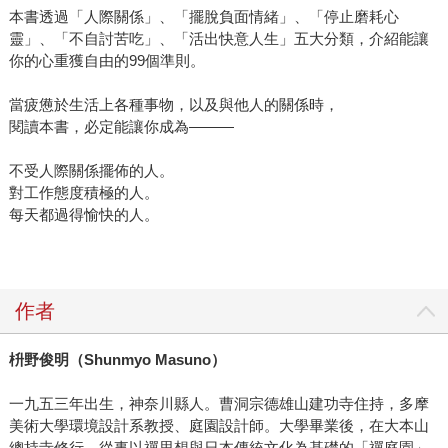
本書透過「人際關係」、「擺脫負面情緒」、「停止磨耗心
靈」、「不自討苦吃」、「活出快意人生」五大分類，介紹能讓
你的心重獲自由的99個準則。
當疲憊於生活上各種事物，以及與他人的關係時，
閱讀本書，必定能讓你成為———
不受人際關係擺佈的人。
對工作態度積極的人。
每天都過得愉快的人。
作者
枡野俊明（
Shunmyo Masuno
）
一九五三年出生，神奈川縣人。曹洞宗德雄山建功寺住持，多摩
美術大學環境設計系教授、庭園設計師。大學畢業後，在大本山
總持寺修行。從事以禪思想與日本傳統文化為基礎的「禪庭園」