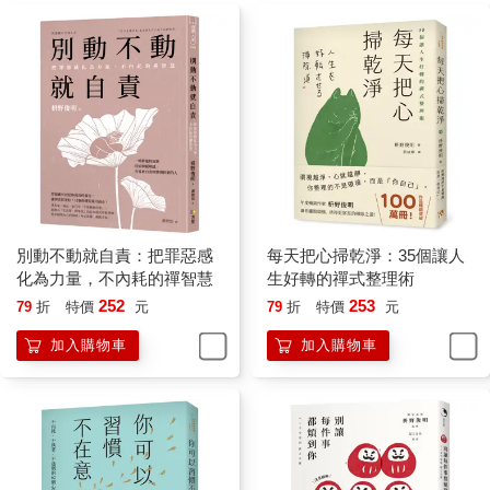
別動不動就自責：把罪惡感
每天把心掃乾淨：35個讓人
化為力量，不內耗的禪智慧
生好轉的禪式整理術
252
253
79
折
特價
元
79
折
特價
元
加入購物車
加入購物車