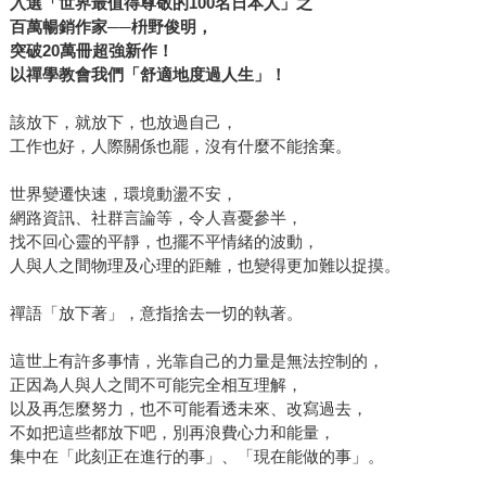
入選「世界最值得尊敬的100名日本人」之
百萬暢銷作家──枡野俊明，
突破20萬冊超強新作！
以禪學教會我們「舒適地度過人生」！
該放下，就放下，也放過自己，
工作也好，人際關係也罷，沒有什麼不能捨棄。
世界變遷快速，環境動盪不安，
網路資訊、社群言論等，令人喜憂參半，
找不回心靈的平靜，也擺不平情緒的波動，
人與人之間物理及心理的距離，也變得更加難以捉摸。
禪語「放下著」，意指捨去一切的執著。
這世上有許多事情，光靠自己的力量是無法控制的，
正因為人與人之間不可能完全相互理解，
以及再怎麼努力，也不可能看透未來、改寫過去，
不如把這些都放下吧，別再浪費心力和能量，
集中在「此刻正在進行的事」、「現在能做的事」。