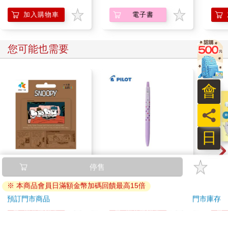
版)
加入購物車
電子書
您可能也需要
會
員
日
SNOOPY《相聚時
百樂果汁筆0.5 PURE
哩哩
停售
刻》一卡通
聯名 葡萄(限量)
(珍奶
※ 本商品會員日滿額金幣加碼回饋最高15倍
150
38
特價
元
84
折
特價
元
88
折
預訂門市商品
門市庫存
加入購物車
加入購物車