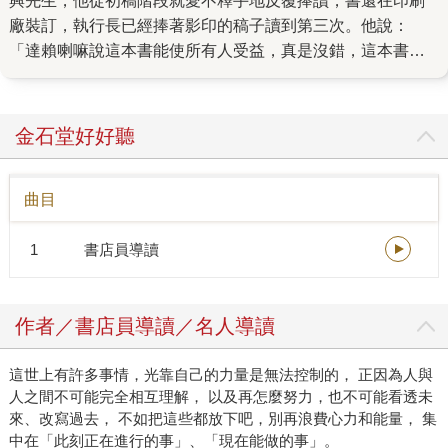
興先生，他從初稿階段就愛不釋手地反覆捧讀，書還在印刷
廠裝訂，執行長已經捧著影印的稿子讀到第三次。他說：
「達賴喇嘛說這本書能使所有人受益，真是沒錯，這本書能
幫助讀者找到心的平靜。」他還說，社內曾出版過許多對讀
者有益、帶動閱讀潮流的書，像是《原子習慣》、《被討厭
的勇氣》，書名都有一種「流行口號」的魔力，內容則有著
金石堂好好聽
轉化讀者生命的巨大能量，而《我可能錯了》也有著同樣的
特質，是一本能帶來撫慰的書。 這本書在農曆年前上架，印
曲目
製時程特別緊湊，但是很幸運的，我們即時得到當今古巴重
量級且身價最高的藝術家托馬斯．桑切斯授權畫作《崇敬》
1
書店員導讀
（Adoracio?n）來設計書封（連諾貝爾文學獎得主馬奎斯也
是他的忠實粉絲！），推薦人許瑞云醫師更是一個週末就讀
完，文思泉湧寫下了推薦序，她說：「一般書籍帶來『知
作者／書店員導讀／名人導讀
識』，而這本書是作者的親身體驗，文字飽含真實的穿透
力，有太多值得細細思考的智慧……《我可能錯了》像一句
這世上有許多事情，光靠自己的力量是無法控制的， 正因為人與
箴言，可以幫助很多伴侶、家人跳脫爭吵或冷戰。」 《我可
人之間不可能完全相互理解， 以及再怎麼努力，也不可能看透未
能錯了》在瑞典和歐洲已經長銷三年，獲獎連連，去年在韓
來、改寫過去， 不如把這些都放下吧，別再浪費心力和能量， 集
國出版後長踞排行榜至今，2022年底更獲選為YES24書店讀
中在「此刻正在進行的事」、「現在能做的事」。