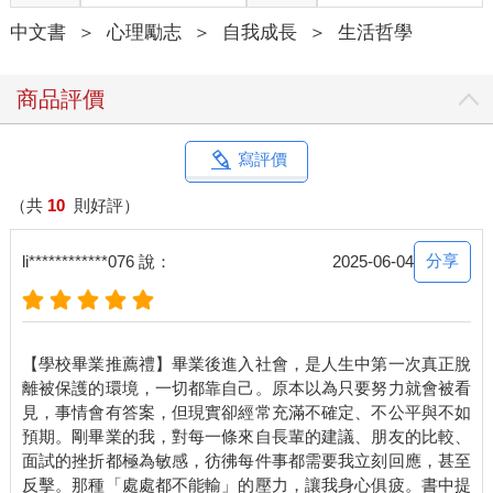
中文書
＞
心理勵志
＞
自我成長
＞
生活哲學
商品評價
寫評價
（共
10
則好評）
分享
li************076 說：
2025-06-04
【學校畢業推薦禮】畢業後進入社會，是人生中第一次真正脫
離被保護的環境，一切都靠自己。原本以為只要努力就會被看
見，事情會有答案，但現實卻經常充滿不確定、不公平與不如
預期。剛畢業的我，對每一條來自長輩的建議、朋友的比較、
面試的挫折都極為敏感，彷彿每件事都需要我立刻回應，甚至
反擊。那種「處處都不能輸」的壓力，讓我身心俱疲。書中提