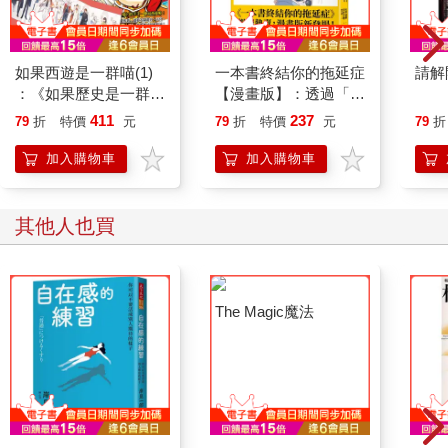
如果西遊是一群喵(1)
一本書終結你的拖延症
請解
：《如果歷史是一群
【漫畫版】：透過「小
喵》作者最新力作，附
行動」打開大腦的行動
411
237
79
折
特價
元
79
折
特價
元
79
折
【首卷特典】拉頁
開關，懶人也能變身
「行動派」的37個科
加入購物車
加入購物車
學方法
其他人也買