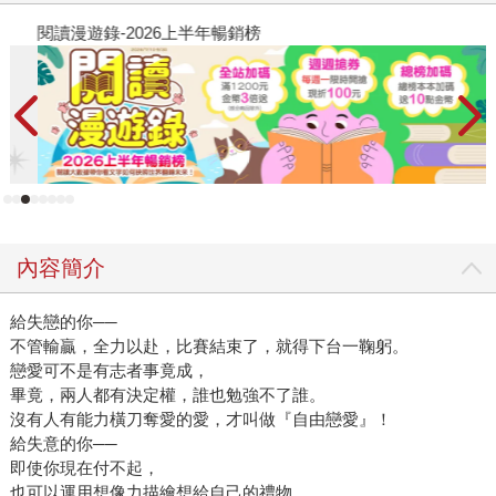
閱讀漫遊錄-2026上半年暢銷榜
飢
內容簡介
給失戀的你──
不管輸贏，全力以赴，比賽結束了，就得下台一鞠躬。
戀愛可不是有志者事竟成，
畢竟，兩人都有決定權，誰也勉強不了誰。
沒有人有能力橫刀奪愛的愛，才叫做『自由戀愛』！
給失意的你──
即使你現在付不起，
也可以運用想像力描繪想給自己的禮物。