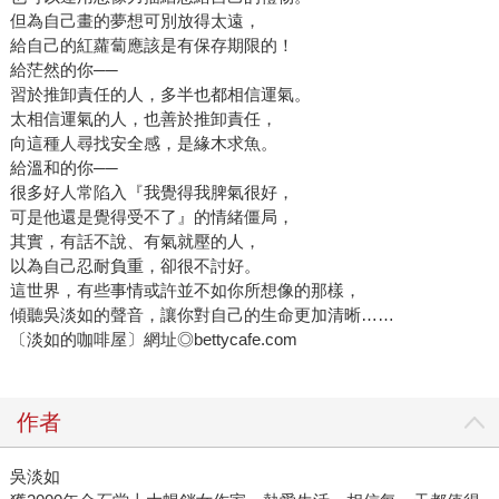
但為自己畫的夢想可別放得太遠，
給自己的紅蘿蔔應該是有保存期限的！
給茫然的你──
習於推卸責任的人，多半也都相信運氣。
太相信運氣的人，也善於推卸責任，
向這種人尋找安全感，是緣木求魚。
給溫和的你──
很多好人常陷入『我覺得我脾氣很好，
可是他還是覺得受不了』的情緒僵局，
其實，有話不說、有氣就壓的人，
以為自己忍耐負重，卻很不討好。
這世界，有些事情或許並不如你所想像的那樣，
傾聽吳淡如的聲音，讓你對自己的生命更加清晰……
〔淡如的咖啡屋〕網址◎bettycafe.com
作者
吳淡如