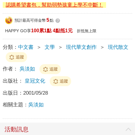
認購希望書包，幫助弱勢孩童上學不中斷！
5
預計最高可得金幣
點
?
100累1點 4點抵1元
HAPPY GO享
折抵無上限
分類：
中文書
＞
文學
＞
現代華文創作
＞
現代散文
追蹤
作者：
吳淡如
追蹤
出版社：
皇冠文化
追蹤
出版日：
2001/05/28
相關主題：
吳淡如
活動訊息