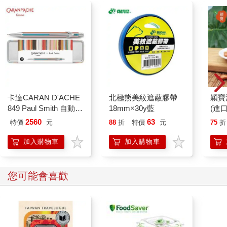
卡達CARAN D'ACHE
北極熊美紋遮蔽膠帶
穎寶
849 Paul Smith 自動鉛
18mm×30y藍
(進
筆 ED.5 條紋銀
2560
63
特價
元
88
折
特價
元
75
折
加入購物車
加入購物車
您可能會喜歡