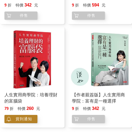
富之前先自主
財的富腦袋》＋《爸爸要再
342
594
9
折
特價
元
9
折
特價
元
娶，媽媽要再嫁》
停售
停售
人生實用商學院：培養理財
【作者親簽版】人生實用商
的富腦袋
學院：富有是一種選擇
260
342
79
折
特價
元
9
折
特價
元
貨到通知
停售