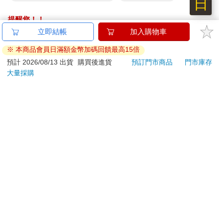
日
提醒您！！
金石堂及銀行均不會請您操作ATM! 如接獲電話要求您前往
立即結帳
加入購物車
ATM提款機，請不要聽從指示，以免受騙上當！
※ 本商品會員日滿額金幣加碼回饋最高15倍
退換貨須知：
預計 2026/08/13 出貨
購買後進貨
預訂門市商品
門市庫存
大量採購
**提醒您，鑑賞期不等於試用期，退回商品須為全新狀態**
依據「消費者保護法」第19條及行政院消費者保護處公告之
「通訊交易解除權合理例外情事適用準則」，以下商品購買
後，除商品本身有瑕疵外，將不提供7天的猶豫期：
易於腐敗、保存期限較短或解約時即將逾期。（如：生
鮮食品）
依消費者要求所為之客製化給付。（客製化商品）
報紙、期刊或雜誌。（含MOOK、外文雜誌）
經消費者拆封之影音商品或電腦軟體。
非以有形媒介提供之數位內容或一經提供即為完成之線
上服務，經消費者事先同意始提供。（如：電子書、電
子雜誌、下載版軟體、虛擬商品…等）
已拆封之個人衛生用品。（如：內衣褲、刮鬍刀、除毛