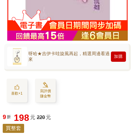
呀哈★吉伊卡哇旋風再起，精選周邊看過
加購
來
寫評價
喜歡+1
賺金幣
198
9
折
元
220
元
買整套