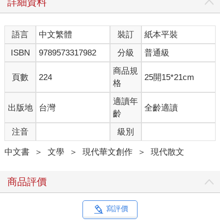
詳細資料
語言
中文繁體
裝訂
紙本平裝
ISBN
9789573317982
分級
普通級
商品規
頁數
224
25開15*21cm
格
適讀年
出版地
台灣
全齡適讀
齡
注音
級別
中文書
＞
文學
＞
現代華文創作
＞
現代散文
商品評價
寫評價