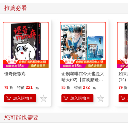
推薦必看
怪奇微微疼
企鵝咖啡館今天也是大
如果
晴天(02)【首刷贈送
(1
「謹賀新年」收藏卡】
貓漫
221
272
79
折
特價
元
85
折
特價
元
79
折
加入購物車
加入購物車
您可能也需要