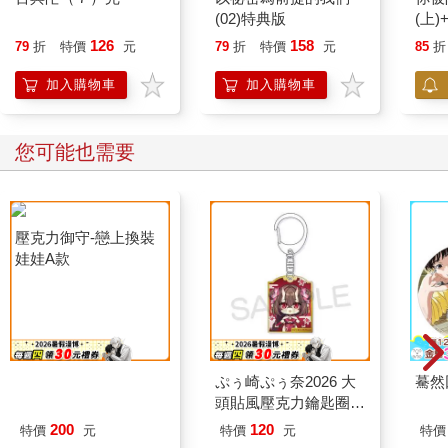
(02)特典版
(上)
126
158
79
折
特價
元
79
折
特價
元
85
折
加入購物車
加入購物車
您可能也需要
壓克力御守-戀上換裝
ぷぅ崎ぷぅ奈2026 大
驀然
娃娃A款
頭貼風壓克力鑰匙圈-
Q版楓旗袍ver
200
120
特價
元
特價
元
特價