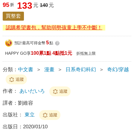
133
95
折
元
140
元
買整套
認購希望書包，幫助弱勢孩童上學不中斷！
5
預計最高可得金幣
點
?
100累1點 4點抵1元
HAPPY GO享
折抵無上限
分類：
中文書
＞
漫畫
＞
日系奇幻科幻
＞
奇幻/穿越
追蹤
作者：
あいだいろ
追蹤
譯者：
劉維容
出版社：
東立
追蹤
出版日：
2020/01/10