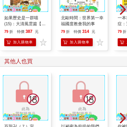
如果歷史是一群喵
北歐時間：世界第一幸
一本
(15)：大清風雲篇【萌
福國度教會我的事
症：
貓漫畫學歷史】
開大
387
314
79
折
特價
元
79
折
特價
元
79
折
人也
的3
加入購物車
加入購物車
其他人也買
百與卍（７）完
以祕密為前提的我們
你被