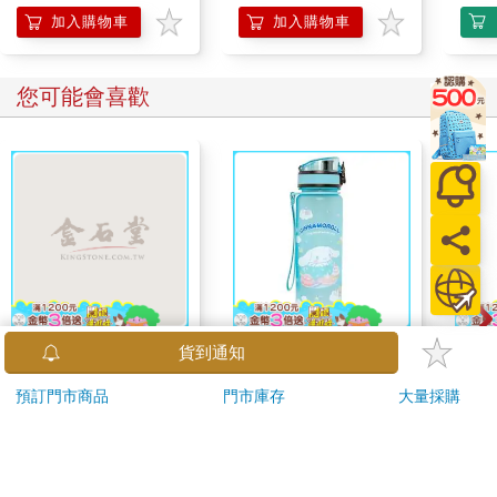
加入購物車
加入購物車
您可能會喜歡
【電子書】蔬菜的理髮
IMPACT大耳狗 水壺
Poke
店
(500ml)#淺藍
Illus
IMCMB01LB
Poke
259
539
特價
元
特價
元
9
折
(Pokemo
Pres
電子書
加入購物車