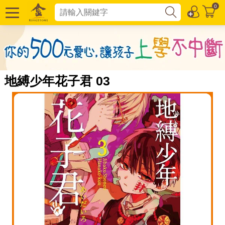
0
地縛少年花子君 03