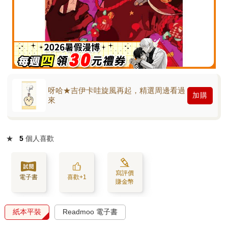
呀哈★吉伊卡哇旋風再起，精選周邊看過
加購
來
★
5
個人喜歡
寫評價
電子書
喜歡+1
賺金幣
紙本平裝
Readmoo 電子書