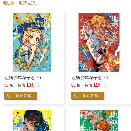
併結帳，敬請見諒。
地縛少年花子君 25
地縛少年花子君 24
133
119
95
折
特價
元
85
折
特價
元
貨到通知
貨到通知