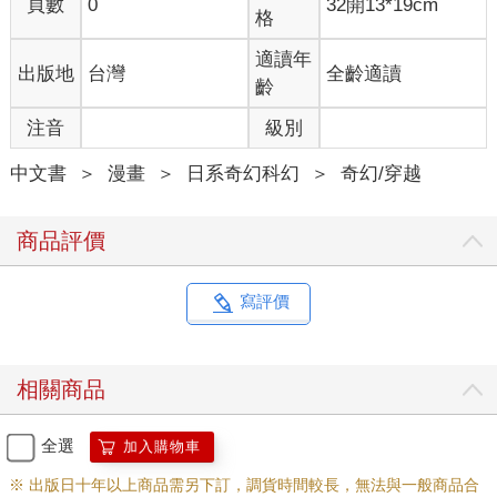
頁數
0
32開13*19cm
格
適讀年
出版地
台灣
全齡適讀
齡
注音
級別
中文書
＞
漫畫
＞
日系奇幻科幻
＞
奇幻/穿越
商品評價
寫評價
相關商品
全選
加入購物車
※ 出版日十年以上商品需另下訂，調貨時間較長，無法與一般商品合