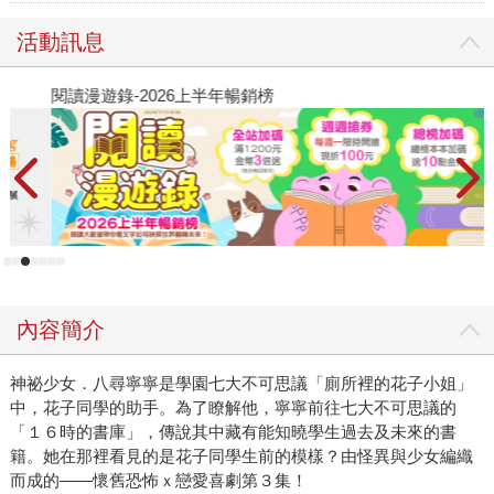
活動訊息
閱讀漫遊錄-2026上半年暢銷榜
2
內容簡介
神祕少女．八尋寧寧是學園七大不可思議「廁所裡的花子小姐」
中，花子同學的助手。為了瞭解他，寧寧前往七大不可思議的
「１６時的書庫」，傳說其中藏有能知曉學生過去及未來的書
籍。她在那裡看見的是花子同學生前的模樣？由怪異與少女編織
而成的——懷舊恐怖ｘ戀愛喜劇第３集！