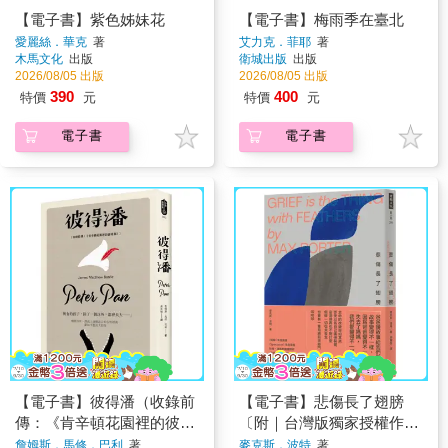
【電子書】紫色姊妹花
【電子書】梅雨季在臺北
愛麗絲．華克
著
艾力克．菲耶
著
木馬文化
出版
衛城出版
出版
2026/08/05 出版
2026/08/05 出版
390
400
特價
元
特價
元
電子書
電子書
【電子書】彼得潘（收錄前
【電子書】悲傷長了翅膀
傳：《肯辛頓花園裡的彼得
〔附｜台灣版獨家授權作者
潘》）
手寫問候印簽〕
詹姆斯．馬修．巴利
著
麥克斯．波特
著