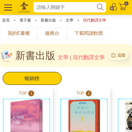
0
首頁
＞
電子書
＞
新書出版
＞
文學
＞
現代翻譯文學
我的E書櫃
服務台
下載閱讀軟體
新書出版
追蹤
文學 | 現代翻譯文學
暢銷榜
TOP
TOP
1
2