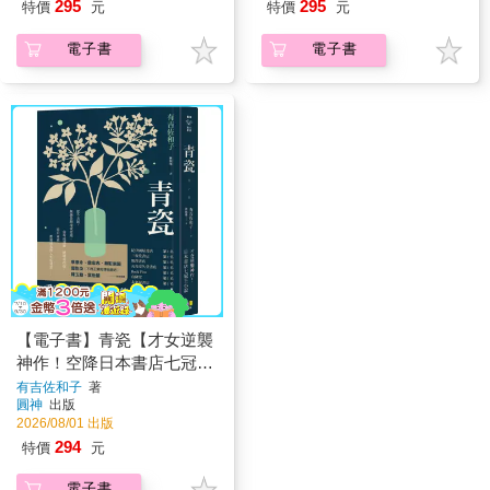
295
295
特價
元
特價
元
電子書
電子書
【電子書】青瓷【才女逆襲
神作！空降日本書店七冠
王】
有吉佐和子
著
圓神
出版
2026/08/01 出版
294
特價
元
電子書