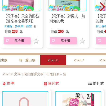
【電子書】天空的囚徒
【電子書】對男人一無
【電
【遺忘書之墓系列】
所知的我
的牆
卡洛斯．魯依斯．薩豐
著
村上春
260
238
4
特價
元
特價
元
特價
電子書
電子書
週出版
前一週出版
2026.8
2026.7
202
2026.8 文學 | 現代翻譯文學 | 出版日新→舊
排序
圖片式
條列式