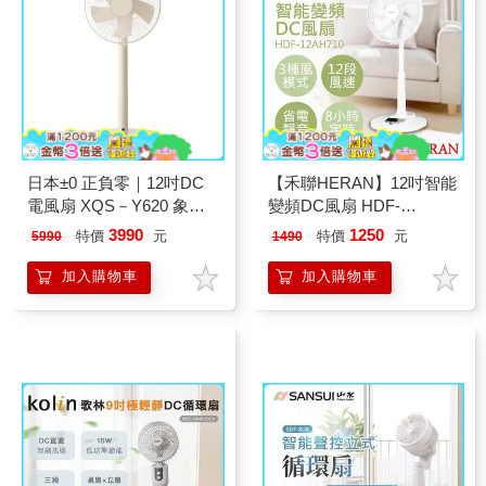
日本±0 正負零｜12吋DC
【禾聯HERAN】12吋智能
電風扇 XQS－Y620 象牙
變頻DC風扇 HDF-
白
12AH710
3990
1250
特價
元
特價
元
5990
1490
加入購物車
加入購物車