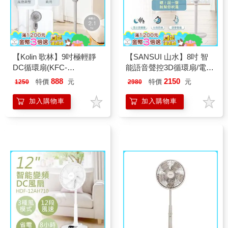
【Kolin 歌林】9吋極輕靜
【SANSUI 山水】8吋 智
DC循環扇(KFC-
能語音聲控3D循環扇/電風
MN09DCA)
扇 (SDF-8UK)
888
2150
特價
元
特價
元
1250
2980
加入購物車
加入購物車