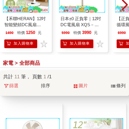
【禾聯HERAN】12吋
日本±0 正負零｜12吋
【正負
智能變頻DC風扇
DC電風扇 XQS－
循環風
HDF-12AH710
Y620 象牙白
XQS-
1250
3990
特價
元
特價
元
1490
5990
6990
加入購物車
加入購物車
家電 > 全部商品
共計
11
筆， 頁數
1
/1
篩選
排序
圖片
條列