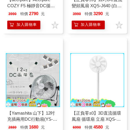
COZY F5 極靜音DC循環
變頻風扇 XQS-J640 (白
風扇 AF555-20W 日光白
色)
2790
3290
特價
元
特價
元
3990
3990
加入購物車
加入購物車
【Yamashita 山下】12吋
【正負零±0】3D直流循環
充插兩用DC行動扇(YS-
風扇 循環扇 立扇 XQS-
8012F)
G630
1680
4580
特價
元
特價
元
2880
6990