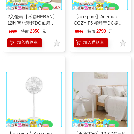
2入優惠【禾聯HERAN】
【acerpure】Acerpure
12吋智能變頻DC風扇
COZY F5 極靜音DC循環
HDF-12AH710
風扇 AF555-20R 玫瑰棕
2350
2790
特價
元
特價
元
2980
3990
加入購物車
加入購物車
【acerpure】Acerpure
【正負零±0】12吋DC直流