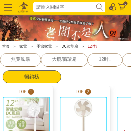
0
首頁
＞
家電
＞
季節家電
＞
DC節能扇
＞
12吋↓
無葉風扇
大廈/循環扇
12吋↓
暢銷榜
TOP
TOP
1
2