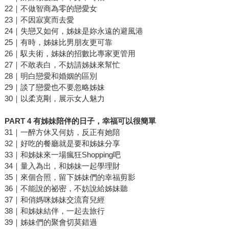
22｜不做智商為零的戀愛女
23｜不因寂寞而去愛
24｜失戀又如何，姊妹是妳永遠的避風港
25｜有時，姊妹比男朋友更可靠
26｜馭夫術，姊妹的招數比專家更管用
27｜不敢表白，不妨請姊妹來幫忙
28｜明白戀愛和婚姻的區別
29｜談了戀愛也不要忽略姊妹
30｜以柔克剛，展示女人魅力
PART 4 有姊妹陪伴的日子，幸福可以很簡單
31｜一醉方休又何妨，反正有她陪
32｜好吃的餐廳就是要和姊妹分享
33｜和姊妹來一場瘋狂Shopping吧
34｜量入為出，和姊妹一起學理財
35｜來個合照，留下姊妹們的幸福剪影
36｜不能說的祕密，不妨說給姊妹聽
37｜和俏媽咪姊妹交流育兒經
38｜和姊妹結伴，一起去旅行
39｜姊妹們的聚會切莫錯過