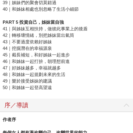
39｜姊妹們的聚會切莫錯過
40｜和姊妹相處也別忽略了生活小細節
PART 5 投資自己，姊妹當自強
41｜與姊妹互相扶持，做彼此事業上的後盾
42｜轉移壞情緒，別把姊妹當出氣筒
43｜不要過度依賴好姊妹
44｜挖掘潛在的幸福源泉
45｜截長補短，和好姊妹一起進步
46｜和姊妹一起打拚，朝理想前進
47｜好姊妹越多，幸福就越多
48｜和姊妹一起規劃未來的生活
49｜樂於接受姊妹的建議
50｜和姊妹一起登高望遠
序／導讀
作者序
每個女人都有著改變自己、改變世界的能力