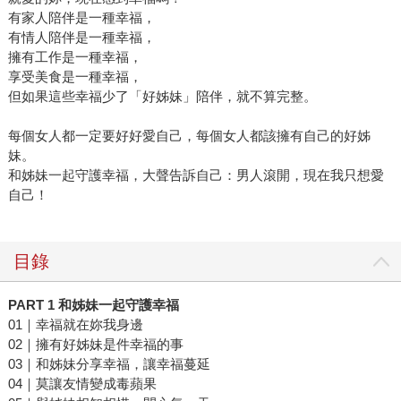
有家人陪伴是一種幸福，
有情人陪伴是一種幸福，
擁有工作是一種幸福，
享受美食是一種幸福，
但如果這些幸福少了「好姊妹」陪伴，就不算完整。
每個女人都一定要好好愛自己，每個女人都該擁有自己的好姊
妹。
和姊妹一起守護幸福，大聲告訴自己：男人滾開，現在我只想愛
自己！
目錄
PART 1 和姊妹一起守護幸福
01｜幸福就在妳我身邊
02｜擁有好姊妹是件幸福的事
03｜和姊妹分享幸福，讓幸福蔓延
04｜莫讓友情變成毒蘋果