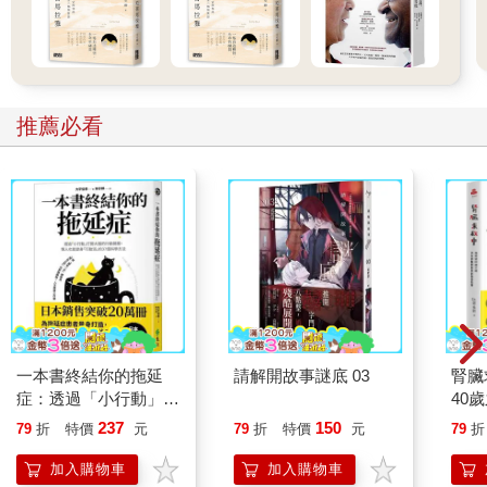
推薦必看
一本書終結你的拖延
請解開故事謎底 03
腎臟
症：透過「小行動」打
40
開大腦的行動開關，懶
就告
237
150
79
折
特價
元
79
折
特價
元
79
折
人也能變身「行動派」
的37個科學方法
加入購物車
加入購物車