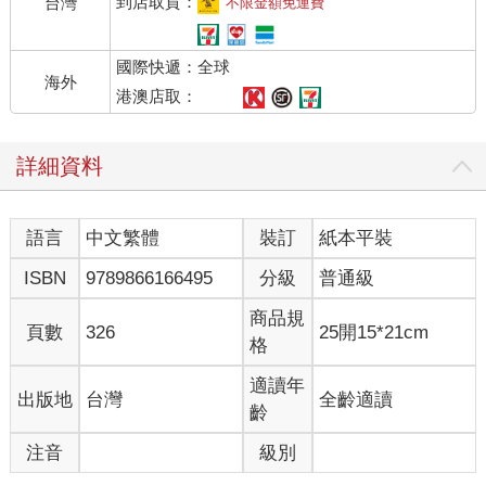
到店取貨：
台灣
不限金額免運費
國際快遞：全球
海外
港澳店取：
詳細資料
語言
中文繁體
裝訂
紙本平裝
ISBN
9789866166495
分級
普通級
商品規
頁數
326
25開15*21cm
格
適讀年
出版地
台灣
全齡適讀
齡
注音
級別