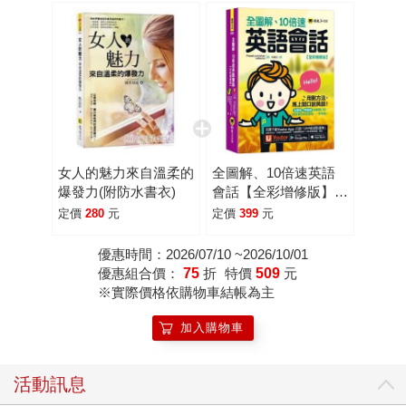
女人的魅力來自溫柔的
全圖解、10倍速英語
爆發力(附防水書衣)
會話【全彩增修版】
(附「Youtor App」內
定價
280
元
定價
399
元
含VRP虛擬點讀筆)
優惠時間：2026/07/10 ~2026/10/01
優惠組合價：
75
折
特價
509
元
※實際價格依購物車結帳為主
加入購物車
活動訊息