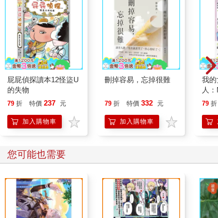
的，所以才讓原來的好得以被感謝著。
不嚴肅地看待壞事，是因為知道其實有更多的好事。若能這樣
想，壞事也會過去得快一點。
把「記憶起好事」看成是一種可以培養的能力，不視去想著希望
事情都只有好的，而是覺得一切總會變好。
屁屁偵探讀本12怪盜U
刪掉容易，忘掉很難
我的
不只是讓好事發生，也讓發生的事能夠變好。
的失物
人：M
Girlf
好好說再見，再見時要好好的
237
332
79
折
特價
元
79
折
特價
元
79
折
加入購物車
加入購物車
曾經我是個不喜歡再見時刻的人。
「明明都還這麼開心，為什麼要結束？」、「就不能繼續留下來
您可能也需要
嗎？」
每次聚會到了需要離別的時候，類似像這樣的念頭會不斷地在腦
中徘徊著。
然後原本開心的心情就會跟著被影響，變得情緒低落。一開始會