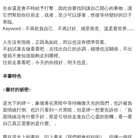
生命還是會不時給予打擊，因此你要找到讓自己開心的事物，讓
它們幫助你往前走，或者，至少可以撐著，然後等待變好的日子
來臨。
Keyword：不再欺負自己、不再討好、感受善意、溫柔看世界......
人生沒有指南，正因為如此，所以也沒有標準答案。
不妨試著去做看看吧，去找出自己的步調，碰撞也沒關係，不出
發就不會知道能夠走到哪裡。
往前走看看吧，今天的你很好，明天也是。
本書特色
○
書封的祕密
○
逆光下的肆一，象徵著在黑暗中等待幽微天光的我們，也許被負
面情緒打倒、也許只看到一片黑暗，但是肆一想要告訴你：「負
面情緒沒有什麼不好，那是引領你走進自己心靈的契機，看一看
自己真正需要的是什麼。」
壓在逆光上的書折，印上書名《我們都會好好的》，彷彿一個提