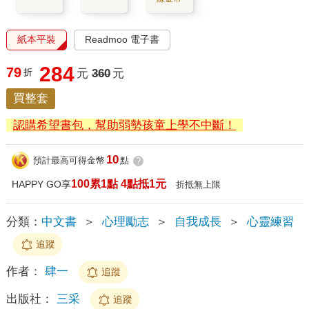
紙本平裝
Readmoo 電子書
284
79
折
元
360
元
買整套
認購希望書包，幫助弱勢孩童上學不中斷！
10
預計最高可得金幣
點
?
100累1點 4點抵1元
HAPPY GO享
折抵無上限
分類：
中文書
＞
心理勵志
＞
自我成長
＞
心靈練習
追蹤
作者：
肆一
追蹤
出版社：
三采
追蹤