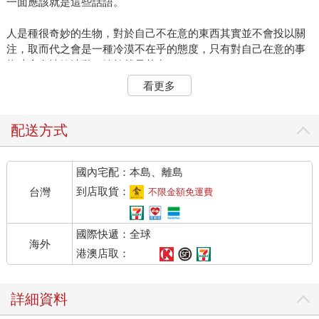
一面應該就是這些話語。
人是種很奇妙的生物，對於自己不在意的東西其實並不會投以關
注，取而代之會是一種冷漠不在乎的態度，只有對自己在意的事
物才會有情緒波動。嫉妒就是其中一種。
看更多
換個角度來說，嫉妒也可以說是成功的另一種代名詞吧。
有些人也會將羨慕與嫉妒視為一樣的東西，但兩者並不相同，前
配送方式
者比較是一種單純的嚮往，然而後者則包含了負面的情緒在其
中。
國內宅配：本島、離島
某回與一個前輩作家聊天時，他說了一句讓我印象深刻的話：
到店取貨：
台灣
不限金額免運費
「雖然我自己並不喜歡某個作家，但外面的人說他是因為運氣好
國際快遞：全球
才走紅的，那是錯的。因為我們是差不多時間出道，熬了多久才
海外
開始被看見，我很清楚。雖然我不喜歡他，但那樣的說法對他太
港澳店取：
不公平。」
詳細資料
那時候我才有點驚覺，原來我們對於另外一個人的嫉妒，其實是
包含著自己的無知。