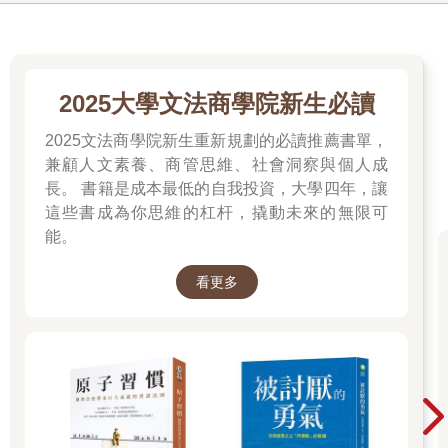
卻從來沒有好轉。後來才懂，原來其實只是看不順眼自己罷了。
不過現在的我已經不常抱怨了。
這並不是說自己修養好，或是因為自己的身上沒有壞事發生，是
因為我開始不再那麼過分嚴肅地看待壞事這件事。
2025大學文法商學院新生必讀
但這並不是說要把壞事當成一件好事來看待。因為自己無法認同
2025文法商學院新生重新規劃的必讀推薦書單，
的東西，再怎麼努力也說不出好聽的話，勉強說了也會讓人感受
兼顧人文素養、商管思維、社會洞察與個人成
得出來，就像是面對不好笑的笑話所發出的笑聲一樣，甚至給人
長。 書籍是成本最低的自我投資，大學四年，讓
有種假惺惺的感覺。而是我學會用比較輕鬆的心情去看待壞事的
這些書成為你思維的杠杆，撬動未來的無限可
發生。
能。
有時候我會把好與壞想像成是一個圓圈。
看更多
好與壞一個接著一個，不斷環繞在我們的生命裡頭，沒有一定的
頻率，有時候好的部分多，有時則是壞的佔多數。它們都是生命
裡的常態。而它們也常常是並存著的，很難去篩選出只要好的，
而不要壞的。
更因為，再怎麼去努力也無法阻止壞事不發生，世界本來就不是
圍繞著自己運作，包含了太多的未知，因此如何迎接壞事的發