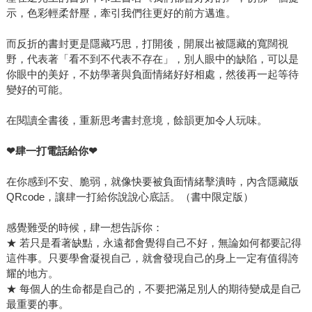
示，色彩輕柔舒壓，牽引我們往更好的前方邁進。
而反折的書封更是隱藏巧思，打開後，開展出被隱藏的寬闊視
野，代表著「看不到不代表不存在」，別人眼中的缺陷，可以是
你眼中的美好，不妨學著與負面情緒好好相處，然後再一起等待
變好的可能。
在閱讀全書後，重新思考書封意境，餘韻更加令人玩味。
❤
肆一打電話給你
❤
在你感到不安、脆弱，就像快要被負面情緒擊潰時，內含隱藏版
QRcode，讓肆一打給你說說心底話。（書中限定版）
感覺難受的時候，肆一想告訴你：
★ 若只是看著缺點，永遠都會覺得自己不好，無論如何都要記得
這件事。只要學會凝視自己，就會發現自己的身上一定有值得誇
耀的地方。
★ 每個人的生命都是自己的，不要把滿足別人的期待變成是自己
最重要的事。