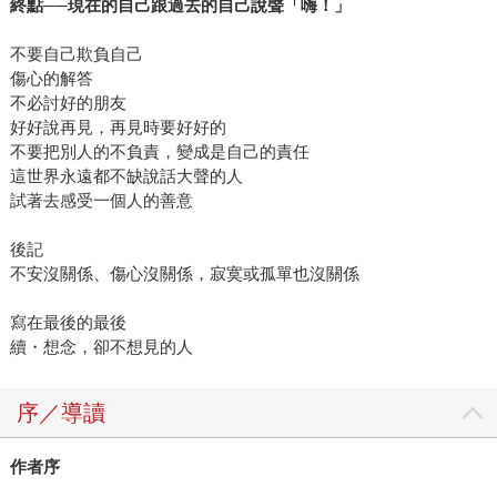
終點
──
現在的自己跟過去的自己說聲「嗨！」
不要自己欺負自己
傷心的解答
不必討好的朋友
好好說再見，再見時要好好的
不要把別人的不負責，變成是自己的責任
這世界永遠都不缺說話大聲的人
試著去感受一個人的善意
後記
不安沒關係、傷心沒關係，寂寞或孤單也沒關係
寫在最後的最後
續・想念，卻不想見的人
序／導讀
作者序