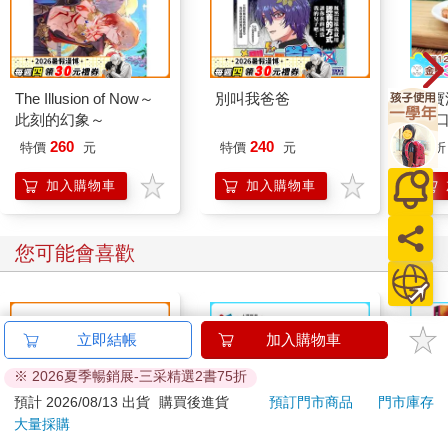
想盡辦法繼續待著，再去一個什麼樣的地方、再去哪裡逛一下，
找各種理由想要盡可能延長相處。
後來才發現，不想說再見，其實正是表示了再見的美好。
The Illusion of Now～
別叫我爸爸
穎寶
因為人對於讓自己感到痛苦或傷心的事，不會想要接近，一次就
此刻的幻象～
(進
夠了、不要再更多，離得越遠越好，會避之唯恐不及。
260
240
特價
元
特價
元
89
折
所以當自己捨不得與一個人離別時，正是代表了你們之間處得很
加入購物車
加入購物車
好，就因為歡欣的滿足感，才會讓你捨不得離開。
這是一種對於擁有美好的依戀，對於好，想要留住是一種本能反
您可能會喜歡
應。
在愛情裡頭更是。
立即結帳
加入購物車
兩個人在一起久了，若某日有一方決意要離開了，留下的另一方
※ 2026夏季暢銷展-三采精選2書75折
通常會百般不願意，於是拉扯著、說著道理，目的都是希望對方
可以改變心意。這也是因為我們捨不得過去的那些美好，而當對
預計 2026/08/13 出貨
購買後進貨
預訂門市商品
門市庫存
方選擇結束，也就意味著那些美好跟著要終結。
大量採購