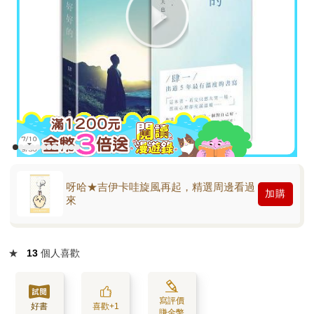
呀哈★吉伊卡哇旋風再起，精選周邊看過
加購
來
★
13
個人喜歡
寫評價
好書
喜歡+1
賺金幣