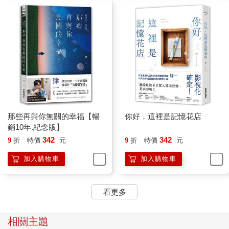
此時，抱怨就是最簡單的方式：「都是他的錯」或是「我好倒
楣」……每個人都一定聽過、說過類似的話。
常常也會聽到「有果必有因」這樣的話。每件事都有其源頭，我
也深深認同，但這句話沒解釋到的是：即使找出了因，也不一定
可以改變得了果。
世界上的事，若要粗略劃分的話，大概可以分成「自己可以掌握
的」與「自己無法掌握的」兩種，而其背後所包含著的意義，則
那些再與你無關的幸福【暢
你好，這裡是記憶花店
是「自己可以努力的」與「自己無能為力的」。
銷10年.紀念版】
342
342
9
折
特價
元
9
折
特價
元
有時候不好的事發生包含著人為，你可以做到檢討改進，但在更
多的時候，壞事其實並不像防颱準備，可以事先預測。
加入購物車
加入購物車
也或許就是因為那些自己做不到的部分，才會讓人更加倍去抱
怨。因為就連要努力都沒有可依循的方向。
看更多
我也有過這樣的時候，總覺得一切都不如意，好像全世界都與自
相關主題
己做對一樣。容易對小事發怒、對什麼事都可以挑剔，但是事情