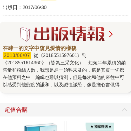
出版日：
2017/06/30
在肆一的文字中窺見愛情的樣貌
2013/06/07
從《2018551597601》到
《2018551614360》（皆為三采文化），短短半年累積的銷
售量和粉絲人數，我想是肆一始料未及的，還是其實一切都
在他預料之中，編輯也難以猜測，但是每次和他的來往中可
以感受到他態度的謙和，以及誠惶誠恐，像是擔心書做得不
夠好，辜負書迷的期待、擔心出版社預估的預購量太大，屆
時沒人捧場，當然最終證明他的疑慮都是多餘的，而且從書
迷的反饋不難了解書迷從他文章中的獲得，一種了解、一種
超值合購
信任、一種溫暖，書迷從肆一文章中得到了理解和共鳴。 原
來肆一並不是出版界的新手，曾擔任過美術設計的他，現在
從事的也是編輯工作，如此經驗豐富的作者，讓合作編輯剛