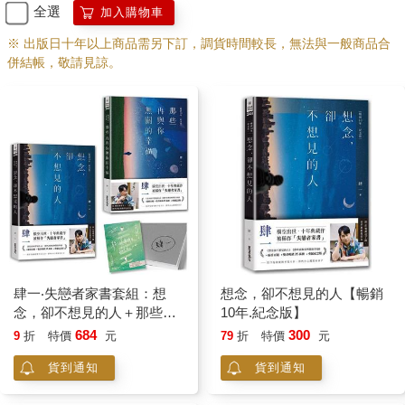
全選
加入購物車
不要去嫉妒，而是去大方地羨慕一個人，並懷抱著祝福。試著把
這些對自己的不滿足，拿它們來驅使自己不斷前進，去創造出自
※ 出版日十年以上商品需另下訂，調貨時間較長，無法與一般商品合
己想要的生活。
併結帳，敬請見諒。
每個人都有自己所擅長的部分，試著去發掘它並為它努力，那是
專屬於你獨一無二的東西。
記起好事的能力
若要我選一件對事情最沒有幫助的行為，大概是非「抱怨」莫
屬。
可是，遇到不如意的事情時，我們的第一個反應通常都是產生負
面的情緒。這當然合情合理，畢竟發生了壞事還要開心，未免也
肆一‧失戀者家書套組：想
想念，卻不想見的人【暢銷
太不符合人性。
念，卻不想見的人＋那些再
10年.紀念版】
與你無關的幸福【暢銷10年.
684
300
9
折
特價
元
79
折
特價
元
然而奇特的卻是，大多數人同時也都知道抱怨其實沒有意義，但
紀念版】(作者親
老會做同樣的事。這或許是因為心理上亟需找到一個出口的關
貨到通知
貨到通知
係，不管是感性的情緒上，或是理性的思考想要找出事情會發生
的原因，好藉此歸咎。