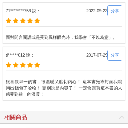
這跟自己是否功成名就或是擁有多大的財富無關，就像是單身的
分享
71********758 說：
2022-09-23
人迫切想要談戀愛，結婚的人看到單身的人無所拘束也心生羨
慕，人就是這樣的生物，會不斷尋求自己缺乏的東西。
因此，說不定另外一個人也正在羨慕著自己，努力想要變得跟自
己一樣。其實自己也有特別的專長。只要可以這樣想，心裡就會
感覺安穩許多。更糟糕的是，嫉妒會蒙蔽我們的眼睛。
分享
ti******012 說：
2017-07-29
因為太想擁有而忽略了那樣東西其實根本就不適合自己。
在他人身上看起來恰如其分的東西，其實都是包含了當事人自身
的條件與狀態，若不明就理地硬往自己身上套，最後也只是壞了
很喜歡肆一的書，很溫暖又貼切內心！ 這本書光靠封面我就
原本的美事。
掏出錢包了哈哈！ 更別說是內容了！ 一定會讓買這本書的人
當然，每個人都會想要讓自己變得更好，可是所謂的「更好」，
並不是要你去像另一個人，而是像自己。
不是去模仿他的樣子，而是試著將對方的精神或方法運用在自己
相關商品
專擅的方面，藉此讓自己扎實。