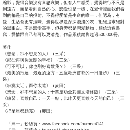
縮影；覺得音樂沒有喜怒哀樂，但有人生感受；覺得旅行不只是
到遠方，而是看到自己的心。戀愛也是一樣，在愛情裡面我們看
到的都是自己的投射。不覺得愛情是生命的唯一，但認為，有
愛，生活會更有滋味。覺得世界是深深淺淺的灰，拒絕追求絕對
的黑跟白。不是戀愛高手，但身旁都是戀愛動物，相信透過書
寫，愛情跟自己都可以更清楚。作品累積銷售超過500,000冊。
著作
《想念，卻不想見的人》（三采）
《那些再與你無關的幸福》（三采）
《可不可以，你也剛好喜歡我？》（三采）
《最美的抵達，最近的遠方：五座歐洲首都的一日漫步》（三
采）
《寂寞太近，而你太遠》（麥田）
《想念，卻不想見的人：十萬慶功全彩圖文增修版》（三采）
《練習，喜歡自己：一天一點，比昨天更喜歡今天的自己》（三
采）
《把星星都點亮》（麥田）
．「肆一」粉絲頁：www.facebook.com/fourone4141