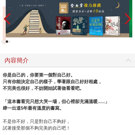
了。」這次肆一在書中展現原有纖細敏銳的觀察力，和益發
純熟的闡述能力，他認為愛情知易行難，他試著把大家都懂
的道理講的不那麼教條，他說：「在期許自己可以去做到之
前，知道是第一步。而我一直想做的就是這些事，試圖說些
很平常的道理，可能沒什麼大不了，但可以提醒那些其實你
都懂，只是一時忘記的話。或許我無法跟你說，要怎樣愛情
才會好，因為每個人的愛情都不同，愛情並不是樣版模組。
但至少可以讓你知道，你永遠都值得有人對你好。眼淚有好
內容簡介
有壞，不希望是招惹讓大家傷心的眼淚，而可以是被了解的
眼淚，讓你在覺得自己是一個人的時候，不那麼孤單。」 肆
你是自己的，你要第一個對自己好。
一是個健談、幽默、反應快，偶爾言詞頗為犀利、偶爾又相
只有你能決定自己的樣子，學著跟自己好好相處，
不完美也很好，不妨開始試著做看看吧。
當貼心的人，就如同他文章中一貫的「一個男人的告白」那
段精準、誠實的開場白，讓人領略愛情的殘酷，然而內文的
「這本書看完只想大哭一場，但心裡卻充滿溫暖
......
」
書寫又是如此充滿溫暖和了解，肆一曾說過自己不是戀愛高
肆一出道
5
年最有溫度的書寫。
手，但身旁都是戀愛動物，他所說的似乎都是別人的愛情故
事，但其中不難看出他自己對愛情的理解，正面、積極，鼓
不是你不好，只是對自己不夠好，
勵書迷不要失去對愛的信仰，就如同他說的：「沒有人可以
試著接受那個不夠完美的自己吧！
阻止你對自己好，因為你是你的」。 ＊文中肆一照片，由三