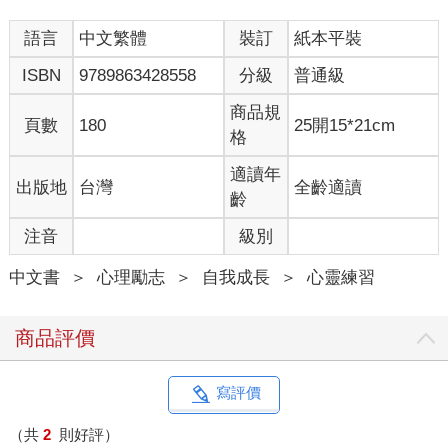
語言
中文繁體
裝訂
紙本平裝
一個人會有所成績，一定是在某個地方做了你沒看到的事、做了
你不知道的努力。但就是因為當時沒沒無聞，所以自己才無所察
ISBN
9789863428558
分級
普通級
覺，等到他成功之後才發現這個人的存在。
商品規
頁數
180
25開15*21cm
他不是突然出現的，而是在自己沒看到的時候，拚命地在努力
格
著，然後得以成功。試著去發掘這些，並且看看在自己身上能否
起作用。
適讀年
出版地
台灣
全齡適讀
齡
以前的我比較容易去嫉妒別人，覺得自己明明很努力，但為何成
注音
級別
績不如人？懷抱著怨懟的心情，充滿負面的能量，但當時只會覺
得自己是懷才不遇。殊不知從其他人眼中，自己其實仍不具備成
中文書
＞
心理勵志
＞
自我成長
＞
心靈練習
功的條件。
因為，成功不是只要夠努力就行，而是一直努力到它長出果實。
商品評價
光努力不夠，重要的是持續。
現在的自己則較不會輕易嫉妒他人，不是因為有了一點點成績的
寫評價
關係，而是打從心裡面發現到了：「自己一定也擁有著別人想要
的東西吧。」
（共
2
則好評）