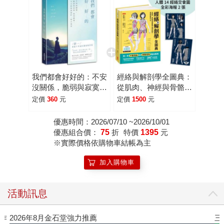
開始確實感受到不小的壓力，因為以他過往美術設計的背
景，讓他在視覺美感上有一定的堅持，大到書封設計、紙材
使用、文案編排、內頁版型，小到重點句加重符號的深淺運
用、字體選擇、書腰設計，每個項目、每個細節他都事必躬
親，禮貌地給予具體的建議！ 不過也因為編輯與作者的溝通
無礙，讓第一本《想念，卻不想見的人》，感動了許多讀
我們都會好好的：不安
經絡與解剖學全圖典：
者，成為暢銷榜的常勝軍。在這個歷程中，肆一看著粉絲專
沒關係，脆弱與寂寞也
從肌肉、神經與骨骼讀
頁不斷攀升的粉絲數與無數粉絲直接而真心的回饋，也更讓
沒關係，今天的你會很
懂《黃帝內經》，貫通
定價
360
元
定價
1500
元
他默默產生了不想辜負書迷的心情和壓力，甚至到了設計第
好，明天也是
經絡與穴位(獨家贈送2
張「人體經絡交會圖」
二本《那些再與你無關的幸福》的封面時，肆一與美術設計
優惠時間：2026/07/10 ~2026/10/01
全彩海報)
優惠組合價：
75
折
特價
1395
元
也經過了長時間的溝通與調整，才完成了這一款具有意境與
※實際價格依購物車結帳為主
氛圍的書封，肆一對書封的詮釋是「陽光蒸發了傷心的眼
淚」，非常貼近這本書想要傳達的正面意念。 這本《那些再
加入購物車
與你無關的幸福》發書的時間點如同上一本也是經過貼心的
安排，他說：「這本書則是想要陪大家一起再往前走一點。
活動訊息
五月，夏天才剛剛開始，但葉子都已經綠了，日照時間也漸
漸拉長，陽光幫忙多蒸發了一些傷心，適合散步、遠遊，或
三采童書滿額送防水袋
許，是可以試試的時候了。是時候，對自己再更好一點