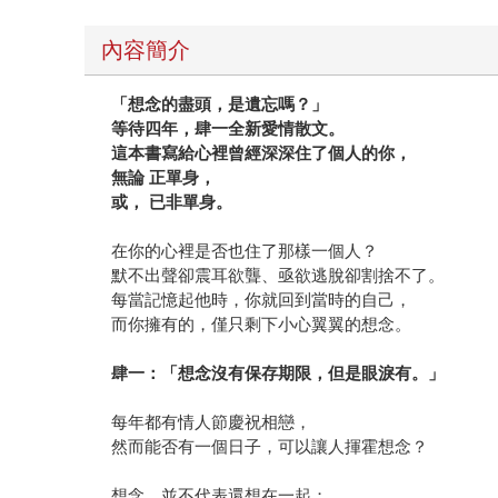
內容簡介
「想念的盡頭，是遺忘嗎？」
等待四年，肆一全新愛情散文。
這本書寫給心裡曾經深深住了個人的你，
無論 正單身，
或， 已非單身。
在你的心裡是否也住了那樣一個人？
默不出聲卻震耳欲聾、亟欲逃脫卻割捨不了。
每當記憶起他時，你就回到當時的自己，
而你擁有的，僅只剩下小心翼翼的想念。
肆一：「想念沒有保存期限，但是眼淚有。」
每年都有情人節慶祝相戀，
然而能否有一個日子，可以讓人揮霍想念？
想念，並不代表還想在一起；