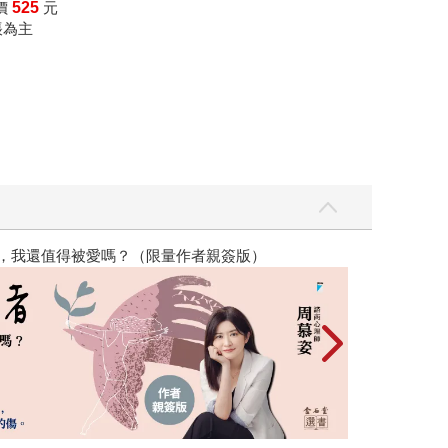
釋。 肆一想對正在閱讀此篇文章的你說： 如果，
價
525
元
帳為主
，我還值得被愛嗎？（限量作者親簽版）
2026年8月金