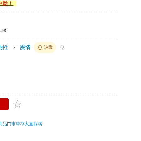
中斷！
上限
兩性
＞
愛情
追蹤
?
商品
門市庫存
大量採購