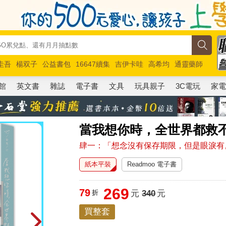
圭吾
楊双子
公益書包
16647續集
吉伊卡哇
高希均
通靈藥師
路邊攤新作
馬斯克
玩具總動員5
超慢跑
館
英文書
雜誌
電子書
文具
玩具親子
3C電玩
家
當我想你時，全世界都救
肆一：「想念沒有保存期限，但是眼淚有
紙本平裝
Readmoo 電子書
269
79
折
元
340
元
買整套