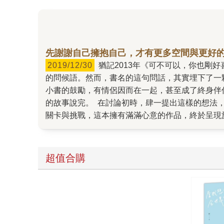
先謝謝自己擁抱自己，才有更多空間與更好
2019/12/30
猶記2013年《可不可以，你也剛好喜歡我？》一本蒂芬妮藍綠小書甫出版，即創造讀者間的告白盛況，搭著F&S的同名單曲，成了街頭巷尾都能聽見
的問候語。然而，書名的這句問話，其實埋下了一
小書的鼓勵，有情侶因而在一起，甚至成了終身伴
的故事說完。 在討論初時，肆一提出這樣的想法
關卡與挑戰，這本擁有滿滿心意的作品，終於呈現於
了容身之處。一如《謝謝你，也剛好喜歡我》收錄
製片公司的青睞，將改編成電影由楊謹華、曹佑寧
以》是充滿期待寄出的青澀信箋，《謝謝你》則是
超值合購
時開啟閱讀而生。 而身為編輯，與肆一合作第十
顆穩定的心，也總能讓身邊人感到安心。 就編輯
往地在截稿日前即早交了全書圖文，隨即放手讓編
一最想說的，其實是「感謝」。 謝謝相遇、謝謝
要的，其實是「你自己」。謝謝走過了風雨的自己