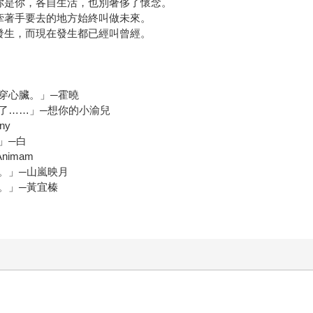
你是你，各自生活，也別奢侈了懷念。
牽著手要去的地方始終叫做未來。
發生，而現在發生都已經叫曾經。
穿心臟。」─霍曉
了……」─想你的小渝兒
ny
」─白
imam
。」─山嵐映月
。」─黃宜榛