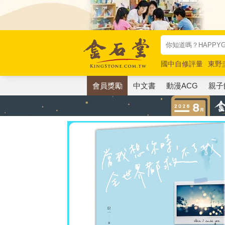
國中自修評量
東野
唯紅花綻放
奧德賽
會員獎勵
中文書
動漫ACG
親子