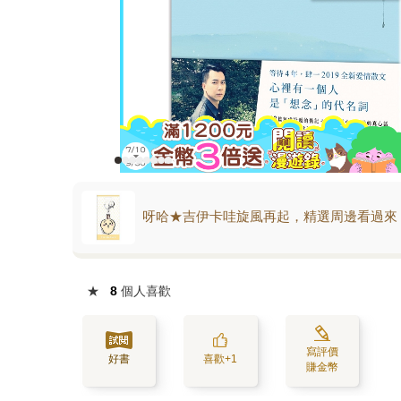
呀哈★吉伊卡哇旋風再起，精選周邊看過來
★
8
個人喜歡
寫評價
好書
喜歡+1
賺金幣