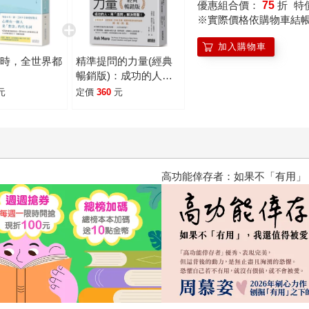
好的互相喜歡。 這即是對《謝謝你，也剛好喜歡我》最完整的詮
優惠組合價：
75
折
特
※實際價格依購物車結
方； 倘若，那人尚未出現，你也可以，剛好喜歡你自己。
加入購物車
你時，全世界都
精準提問的力量(經典
我
暢銷版)：成功的人，
用「提問」 解決問
元
定價
360
元
題！
高功能倖存者：如果不「有用」