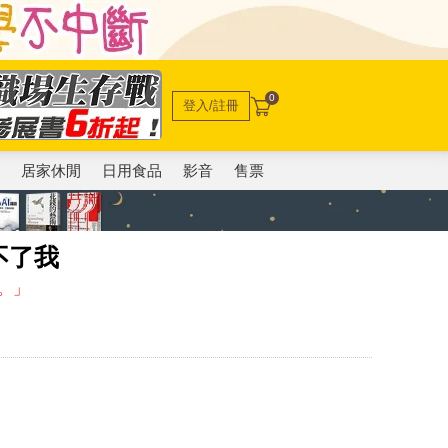
0
登入/註冊
電
居家休閒
日用食品
影音
售票
不了我
。」