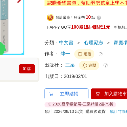
認購希望書包，幫助弱勢孩童上學不
10
預計最高可得金幣
點
?
100累1點 4點抵1元
HAPPY GO享
折抵無
分類：
中文書
＞
心理勵志
＞
家庭/
作者：
肆一
追蹤
?
出版社：
三采
追蹤
?
加購
出版日：
2019/02/01
立即結帳
加入購物車
※ 2026夏季暢銷展-三采精選2書75折
預計 2026/08/13 出貨
購買後進貨
預訂門市