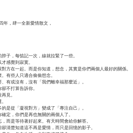
四年，肆一全新愛情散文，
己的脖子，每惦記一次，線就拉緊了一些。
以才感覺到寂寞。
要跟對方在一起。而是你知道，想念，其實是你們兩個人最好的關係。
聚。有些人只適合偷偷想念。
不要、有或沒有，沒有「我們離幸福那麼近」。
你卻不打算告訴你。
說再見。
選。
更多的是從「凝視對方」變成了「專注自己」。
你確定，你們是再也無關的兩個人了。
遺忘，而是等待著好起來。有天時間會給你解答。
。但卻清楚知道這不再是愛情，而只是回憶的影子。