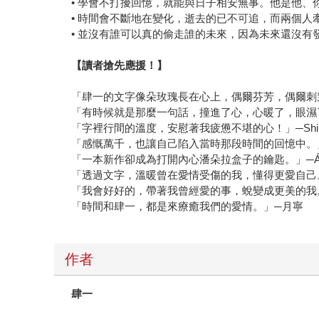
• 學會不打擾回憶，就能與日子相安無事。他是他、
• 時間會不斷地在變化，逝去的已不可追，而兩個人
• 並沒有誰可以真的偷走誰的未來，因為未來還沒有
【讀者搶先應援！】
「肆一的文字像朵玫瑰長在心上，偶爾芬芳，偶爾刺
「有時候就是那麼一句話，撞進了心，心暖了，眼濕
「字裡行間的溫度，安慰著我疲憊不堪的心！」─Shi
「感慨萬千，也讓自己陷入當時那段時間的回憶中。
「一本新作卻成為打開內心潘朵拉盒子的鑰匙。」─Án
「透過文字，溫暖曾在愛情受傷的我，懂得更愛自己
「我會好好的，帶著我曾經愛的事，蛻變成更美的我
「時間和肆一，都是來療癒我們的愛情。」─月寧
作者
肆一