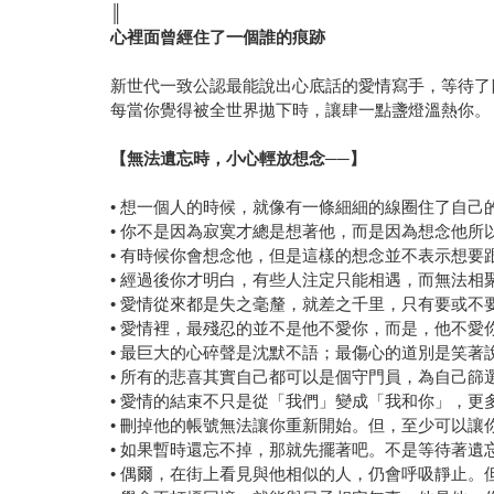
║
心裡面曾經住了一個誰的痕跡
新世代一致公認最能說出心底話的愛情寫手，等待了
每當你覺得被全世界拋下時，讓肆一點盞燈溫熱你。
【無法遺忘時，小心輕放想念──】
• 想一個人的時候，就像有一條細細的線圈住了自
• 你不是因為寂寞才總是想著他，而是因為想念他所
• 有時候你會想念他，但是這樣的想念並不表示想
• 經過後你才明白，有些人注定只能相遇，而無法相
• 愛情從來都是失之毫釐，就差之千里，只有要或
• 愛情裡，最殘忍的並不是他不愛你，而是，他不愛
• 最巨大的心碎聲是沈默不語；最傷心的道別是笑著
• 所有的悲喜其實自己都可以是個守門員，為自己篩
• 愛情的結束不只是從「我們」變成「我和你」，
• 刪掉他的帳號無法讓你重新開始。但，至少可以讓
• 如果暫時還忘不掉，那就先擺著吧。不是等待著
• 偶爾，在街上看見與他相似的人，仍會呼吸靜止