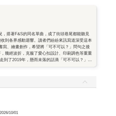
續收到各界感動迴響。讀者們紛紛來訊寫道深受這本
書寫、繪畫創作，希望將「可不可以？」問句之後
著，幾經波折，克服了愛心扣設計、印刷調色等重重
走到了2019年，懸而未落的話滴「可不可以？」有
收到好消息，《可不可以，你也剛好喜歡我？》獲得
非有讀者們的參與，絕不可能實現。 若說《可不可
交會，特殊設計愛心扣，更是為了讓兩瓣心扉能同
績或粉絲聲量，而是由本人散發出的溫暖。 肆一有
品質保證、好溝通、尊重專業。這次作品，也一如既
編點菸）。 在《謝謝你，也剛好喜歡我》其中，肆
己。 書名的這個「你」，不單指另一半愛人，更重
來的自己。先謝謝了自己，擁抱了自己，才有更多
026/10/01