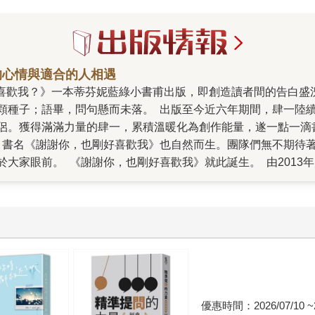
的心情與適合的人相遇
顆種子；語畢，問句懸而未落。 出版至今近六年期間，肆一陸
侶。獲得滿滿力量的肆一，累積溫暖化為創作能量，遂一點一滴
，書名《謝謝你，也剛好喜歡我》也自然而生。團隊們無不期待
大家眼前。 《謝謝你，也剛好喜歡我》就此誕生。 由2013年
的棉花糖系插畫，本書柔軟托起六年前的冀盼。 於此同時，也
、陳妤等人領銜主演，於2020年上映。這一切的奇幻旅程，若
更加篤定、完整的愛的包裹。本書以粉暖橘與清透天空藍的書扉
二號作品，是一如既往安心。那種安心感，並非來自作者本身成
視角望去，肆一是位非但體貼且更是自律謹慎的作家，不遲稿、
輯有足夠的準備空間（然後就自個兒跑出國散心了）（編輯與美
出現在生命裡的每個人，更重要的是，謝謝始終不放棄的那個自
，謝謝忍痛離開了不適合他的自己，謝謝一路以來這麼堅強撐過
優惠時間：2026/07/10 ~2