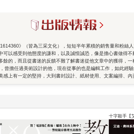
中可以感受到他態度的謙和，以及誠惶誠恐，像是擔心書做得不
多餘的，而且從書迷的反饋不難了解書迷從他文章中的獲得，一
手，曾擔任過美術設計的他，現在從事的也是編輯工作，如此經
美感上有一定的堅持，大到書封設計、紙材使用、文案編排、內
，禮貌地給予具體的建議！ 不過也因為編輯與作者的溝通無礙
著粉絲專頁不斷攀升的粉絲數與無數粉絲直接而真心的回饋，也
面時，肆一與美術設計也經過了長時間的溝通與調整，才完成了
要傳達的正面意念。 這本《那些再與你無關的幸福》發書的時
才剛剛開始，但葉子都已經綠了，日照時間也漸漸拉長，陽光幫
十字殺手【艾迪．弗林系列 前傳
。」這次肆一在書中展現原有纖細敏銳的觀察力，和益發純熟的
以去做到之前，知道是第一步。而我一直想做的就是這些事，試