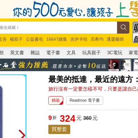
圭吾
楊双子
公益書包
16647續集
吉伊卡哇
高希均
通靈藥師
路邊攤新作
馬斯克
玩具總動員5
超慢跑
館
英文書
雜誌
電子書
文具
玩具親子
3C電玩
家
最美的抵達，最近的遠方
旅行沒有一定要怎樣不可，只要是讓自己
精裝
Readmoo 電子書
324
9
折
元
360
元
買整套