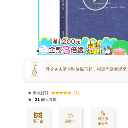
呀哈★吉伊卡哇旋風再起，精選周邊看過來
★
會員好評
★★★★★（1）
★
21
個人喜歡
寫評價
電子書
喜歡+1
賺金幣