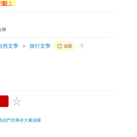
中斷！
上限
自然文學
＞
旅行文學
追蹤
?
商品
門市庫存
大量採購