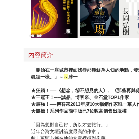
提醒那些其實你都懂，只是一時忘記的話。或許我
都值得有人對你好。眼淚有好有壞，不希望是招惹
默、反應快，偶爾言詞頗為犀利、偶爾又相當貼心
寫又是如此充滿溫暖和了解，肆一曾說過自己不是
面、積極，鼓勵書迷不要失去對愛的信仰，就如同
內容簡介
「開始在一座城市裡面找尋那種鮮為人知的地點，發
狐狸一樣。」～
～
肆一
★
狂銷！
──
《想念，卻不想見的人》、《那些再與
★
三冠王！
──
誠品、博客來、金石堂
TOP1
作家
★
最強！
──
博客來
2013
年度
10
大暢銷作家唯一華人
★
競標！
系列作品
簡中版已
7
位數高價售出版權
「因為想對自己好，所以才去旅行。」
近年台灣文壇討論度最高的作家，
數十萬顆心都在他的文章裡得到慰藉。