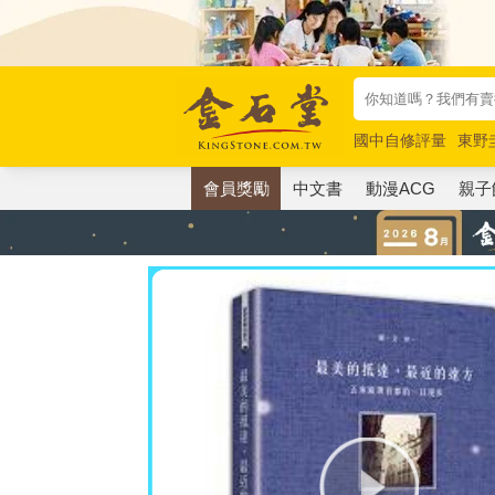
國中自修評量
東野
唯紅花綻放
奧德賽
會員獎勵
中文書
動漫ACG
親子