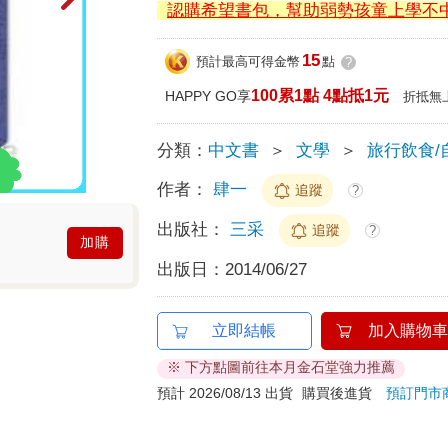
認購希望書包，幫助弱勢孩童上學不
15
預計最高可得金幣
點
?
100累1點 4點抵1元
HAPPY GO享
折抵無
分類：
中文書
＞
文學
＞
旅行飲食/
作者：
肆一
追蹤
?
出版社：
三采
追蹤
?
加購
出版日：
2014/06/27
立即結帳
加入購物車
※ 下方點圖前往本月金石堂強力推薦
預計 2026/08/13 出貨
購買後進貨
預訂門市