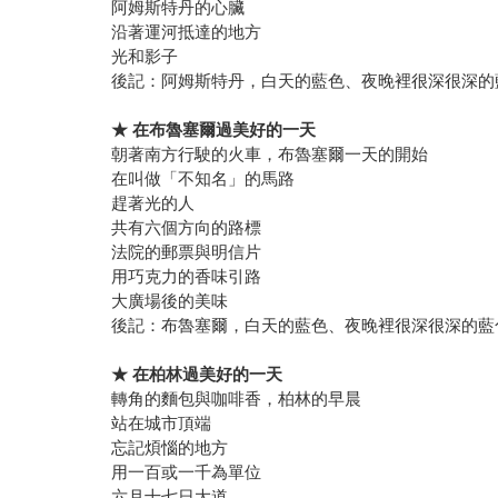
阿姆斯特丹的心臟
沿著運河抵達的地方
光和影子
後記：阿姆斯特丹，白天的藍色、夜晚裡很深很深的
★
在布魯塞爾過美好的一天
朝著南方行駛的火車，布魯塞爾一天的開始
在叫做「不知名」的馬路
趕著光的人
共有六個方向的路標
法院的郵票與明信片
用巧克力的香味引路
大廣場後的美味
後記：布魯塞爾，白天的藍色、夜晚裡很深很深的藍
★
在柏林過美好的一天
轉角的麵包與咖啡香，柏林的早晨
站在城市頂端
忘記煩惱的地方
用一百或一千為單位
六月十七日大道