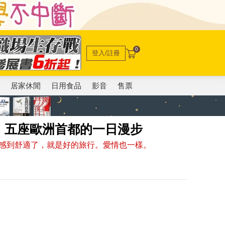
0
登入/註冊
電
居家休閒
日用食品
影音
售票
：五座歐洲首都的一日漫步
感到舒適了，就是好的旅行。愛情也一樣。