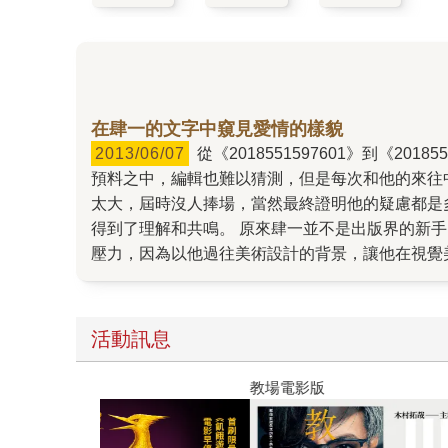
在肆一的文字中窺見愛情的樣貌
2013/06/07
從《2018551597601》到《2018551614360》（皆為三采文化），短短半年累積的銷售量和粉絲人數，我想是肆一始料未及的，還是其實一切都在他
預料之中，編輯也難以猜測，但是每次和他的來往
太大，屆時沒人捧場，當然最終證明他的疑慮都是
得到了理解和共鳴。 原來肆一並不是出版界的新
壓力，因為以他過往美術設計的背景，讓他在視覺
擇、書腰設計，每個項目、每個細節他都事必躬親
者，成為暢銷榜的常勝軍。在這個歷程中，肆一看
至到了設計第二本《那些再與你無關的幸福》的封
活動訊息
是「陽光蒸發了傷心的眼淚」，非常貼近這本書想
書則是想要陪大家一起再往前走一點。五月，夏天
教場電影版
可以試試的時候了。是時候，對自己再更好一點了
懂的道理講的不那麼教條，他說：「在期許自己可