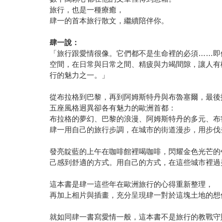
旅行，也是一種療癒，
肆一的首本旅行散文，繼續陪伴你。
肆一說：
「旅行跟愛情很像。它們都不是生命裡的必須……即
空間，在日常與日常之間、精疲與力竭間隙，讓人有
行的魅力之一。」
從布拉格到巴黎，再到阿姆斯特丹與布魯塞爾，最後
五座風格迥異卻各有魅力的歐洲首都：
布拉格的夢幻、巴黎的浪漫、阿姆斯特丹的多元、布
肆一用自己的旅行步調，在城市的街道漫步，用步伐
發亮靛藍的上午在咖啡館裡喝咖啡，閃耀金色光芒的
己感到舒適的方式。用自己的方式，在這些城市裡過
這本書是肆一這些年在歐洲旅行的心得重新整理，
再加上相片與插畫，充分呈現肆一對於這塊土地的想
就如同肆一書寫愛情一般，這本書不是旅行的教戰守