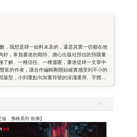
夠好，辜負書迷的期待、擔心出版社預估的預購量
種了解、一種信任、一種溫暖，書迷從肆一文章中
驗豐富的作者，讓合作編輯剛開始確實感受到不小的
頁版型，小到重點句加重符號的深淺運用、字體選
，讓第一本《想念，卻不想見的人》，感動了許多讀
更讓他默默產生了不想辜負書迷的心情和壓力，甚
這一款具有意境與氛圍的書封，肆一對書封的詮釋
間點如同上一本也是經過貼心的安排，他說：「這本
忙多蒸發了一些傷心，適合散步、遠遊，或許，是
】
世界上最透明的
闡述能力，他認為愛情知易行難，他試著把大家都
圖說些很平常的道理，可能沒什麼大不了，但可以