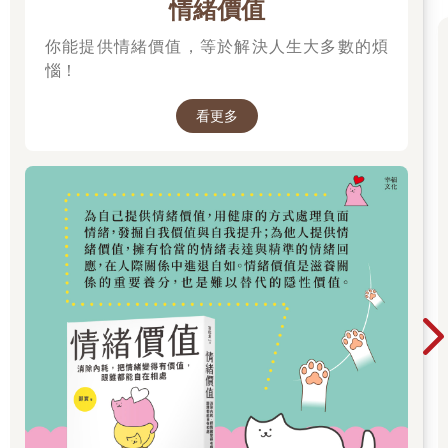
情緒價值
是可預期的阻礙，而在開始面前的卻是想像。所以，不放棄，很
難。
你能提供情緒價值，等於解決人生大多數的煩
惱！
跟著妳也懂了，要放棄一份愛情，是一件困難的事，但願意繼續
留下來努力，則需要更大的心意。
看更多
每段關係的結束總能有一千個理由，然而，真想要繼續堅持下
去，其實也同樣可以找到一萬個理由。妳很明白這一點，因為任
何事都是一體兩面，有光就會有暗，也就像是愛情一樣。雖然你
們有過些爭執與不愉快，但更是一起度過了一些還不錯的時光，
不能夠因為一些壞的，就將好的全都一筆勾銷，重要的應該是如
何將壞變成是好的。任何關係都沒有絕對的好跟壞，只有自己怎
麼看待，而能不能繼續往下走，也是同樣的道理。
於是，妳再也不去問「你會愛我多久？」妳比較想知道的是「你
願意努力多久？」常常，愛情最叫人灰心的是，妳明明還想要努
力，怎麼他已經決定要放棄。妳還在想以後，但他卻連過去都拋
棄。妳並不是天真的人，知道愛情不能勉強，但就是因為如此，
所以妳更加要求愛情，你們要很努力的在一起，然後一直到分開
之前，也要同樣那麼努力。