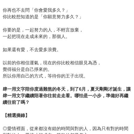
的道理講的不那麼教條，他說：「在期許自己可以去做到之
前，知道是第一步。而我一直想做的就是這些事，試圖說些
你再也不去問「你會愛我多久？」
很平常的道理，可能沒什麼大不了，但可以提醒那些其實你
你比較想知道的是「你願意努力多久？」
都懂，只是一時忘記的話。或許我無法跟你說，要怎樣愛情
你要的是，一起努力的人，不輕言放棄，
才會好，因為每個人的愛情都不同，愛情並不是樣版模組。
一起把現在走成未來的，那個人。
但至少可以讓你知道，你永遠都值得有人對你好。眼淚有好
有壞，不希望是招惹讓大家傷心的眼淚，而可以是被了解的
如果還有愛，不去愛多浪費。
眼淚，讓你在覺得自己是一個人的時候，不那麼孤單。」 肆
一是個健談、幽默、反應快，偶爾言詞頗為犀利、偶爾又相
以前的你相信運氣，現在的你比較相信眼見為憑，
當貼心的人，就如同他文章中一貫的「一個男人的告白」那
覺得福分是自己掙來的。
所以你用自己的方式，等待你的王子出現。
段精準、誠實的開場白，讓人領略愛情的殘酷，然而內文的
書寫又是如此充滿溫暖和了解，肆一曾說過自己不是戀愛高
肆一用文字陪你度過難熬的冬天，到了6月，夏天剛剛才誕生，讓
手，但身旁都是戀愛動物，他所說的似乎都是別人的愛情故
肆一用文字繼續陪著你往前走走看。哪怕是一小步，準備好再繼
事，但其中不難看出他自己對愛情的理解，正面、積極，鼓
續往前了嗎？
勵書迷不要失去對愛的信仰，就如同他說的：「沒有人可以
阻止你對自己好，因為你是你的」。 ＊文中肆一照片，由三
【精選摘錄】
采文化提供。
◎愛情裡面，從來都沒有錯的時間與對的人，因為只有對的時間