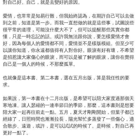
對自己好。自己，就是去變好的原因。
愛情，也常常是知易行難，但我始終認為，在期許自己可以去做
到之前，知道是第一步。而我一直想做的就是這些事，試圖說些
很平常的道理，可能沒什麼大不了，但可以提醒那些其實你都
懂，只是一時忘記的話。或許我無法跟你說，要怎樣愛情才會
好，因為每個人的愛情都不同，愛情並不是樣版模組。但至少可
以讓你知道，你永遠都值得有人對你好。眼淚有好有壞，不希望
是招惹讓大家傷心的眼淚，而可以是被了解的眼淚，讓你在覺得
自己是一個人的時候，不那麼孤單。
也就像是這本書、第二本書，選在五月出版，算是我任性的要
求。
如果說，第一本書在十二月出版，是希望可以陪大家度過那個天
寒地凍、讓人瑟縮的一連串節日的季節，那麼，這本書則是想要
陪大家一起再往前走一點。五月，夏天才剛剛開始，但葉子都已
經綠了，日照時間也漸漸拉長，陽光幫忙多蒸發了一些傷心，適
合散步、遠遊，或許，是可以試試的時候了。是時候，對自己再
更好一點了。