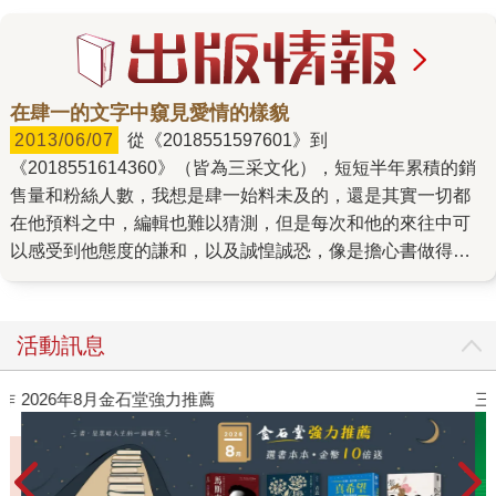
在肆一的文字中窺見愛情的樣貌
2013/06/07
從《2018551597601》到
《2018551614360》（皆為三采文化），短短半年累積的銷
售量和粉絲人數，我想是肆一始料未及的，還是其實一切都
在他預料之中，編輯也難以猜測，但是每次和他的來往中可
以感受到他態度的謙和，以及誠惶誠恐，像是擔心書做得不
夠好，辜負書迷的期待、擔心出版社預估的預購量太大，屆
時沒人捧場，當然最終證明他的疑慮都是多餘的，而且從書
迷的反饋不難了解書迷從他文章中的獲得，一種了解、一種
活動訊息
信任、一種溫暖，書迷從肆一文章中得到了理解和共鳴。 原
來肆一並不是出版界的新手，曾擔任過美術設計的他，現在
作
2026年8月金石堂強力推薦
三
從事的也是編輯工作，如此經驗豐富的作者，讓合作編輯剛
開始確實感受到不小的壓力，因為以他過往美術設計的背
景，讓他在視覺美感上有一定的堅持，大到書封設計、紙材