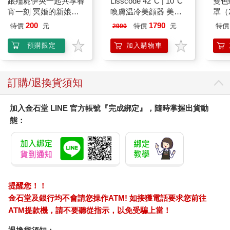
跟殭屍伊央一起共享春
Lisscode 42°C | 10°C
雙色
宵一刻 冥婚的新娘番
喚膚温冷美顔器 美膚
罩（
外篇
儀
200
1790
特價
元
特價
元
特價
2990
預購限定
加入購物車
訂購/退換貨須知
加入金石堂 LINE 官方帳號『完成綁定』，隨時掌握出貨動
態：
提醒您！！
金石堂及銀行均不會請您操作ATM! 如接獲電話要求您前往
ATM提款機，請不要聽從指示，以免受騙上當！