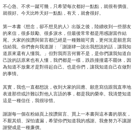
不心急、不求一蹴可幾，只希望每次都好一點點，就很有價值、
就很好。今天比昨天好一點點，有天，就會很好。
第一本書《想念，卻不想見的人》出版之後，陸續收到一些朋友
的來信，很多鼓勵、很多淚水，但最後常常都是用感謝當作結
尾。大家的按讚與留言都已經是一種難能可貴，更何況是願意寫
信給我。你們會向我道謝：「謝謝肆一說出我想說的話，讓我知
道原來還有人懂我。」但對我而言何嘗不是，是你們讓我知道自
己說的話原來也有人懂，我們都是一樣，跌跌撞撞還不罷休，因
為知道不放棄才是對得起自己。也是你們，讓我知道自己在做對
的事情。
其實，我也一直都想說，收到大家的回應、願意寫信跟我直率地
表達那些或許難以對他人言語的事，都是我的榮幸。我清楚知道
這是一種信任，我很珍惜。
謝謝每一個在粉絲頁上按讚留言、買上一本書與這本書的朋友，
不厭其煩、深怕遺漏，希望你們知道我的感謝。我會努力不讓謝
謝變成是一種廉價。