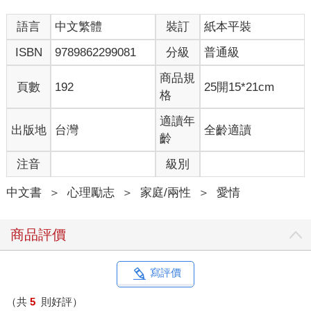
語言
中文繁體
裝訂
紙本平裝
因為，愛不是單指你有能力讓對方開心，而是當對方不再開心
時，你還有心。
ISBN
9789862299081
分級
普通級
要一起開心很容易，因為那是一種獲得的形式，你給予一些，可
商品規
頁數
192
25開15*21cm
以得到許多，所以人在那樣的狀態下人容易覺得滿足、愉悅。但
格
要一起經歷困苦卻很難，因為那是一種付出，你需要不斷地給，
然後得到的回報卻很少。
適讀年
出版地
台灣
全齡適讀
齡
因此，妳很佩服那些願意陪伴的人，每個人都只有一輩子，不多
注音
級別
不少，也無多餘的可以揮霍。究竟要有多大的愛，才能夠支撐
住？後來妳才更明白，原來那是一種認定，而愛情，要的不過就
中文書
＞
心理勵志
＞
家庭/兩性
＞
愛情
只是這樣罷了。妳羨慕的並不是不離不棄，而是那種巨大的認
定。那種當利益與自身相牴觸時，還願意把你擺在前頭的愛。妳
羨慕著。
商品評價
妳並沒有那麼天真，妳早就了解到愛情總是殘酷，也願意接受這
點，每個人也都是自私的，只是程度上有所不同。而最終能夠與
寫評價
之對抗的，就只有愛而已。
（共
5
則好評）