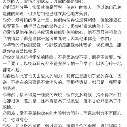
與對的人，愛情才能成立，其餘的都是傷心。
◎所謂的分手，常常就像是面對一個遠行的旅人，你以為自己終
是他的歸途，但沒想到他已經在其他地方落腳。
◎分手最可怕的事之一是，你們兩個再也沒有關係，但他卻還在
影響著你。他早已在你的世界之外，但你卻還以他為中心。
◎愛情是他在傷心時候還會顧慮到你的擔心。他不單只注視著自
己的情緒，而是連你一起考量進去，因為他跟你是「你們」。
◎年輕的時候談戀愛，你計較的是誰愛你比較多，現在則是，誰
讓你做自己比較多。
◎你之所以抗拒愛情的降臨，不是因為你不要，而是不敢要。怕
一旦要了，以後就日夜都不得安寧；怕一旦拿了，以後心碎一地
都還不起。
◎自己如此害怕失去愛人的能力，其實正是說明了愛的存在，因
為，不存在的東西是不會消失的。而那些懷疑，都只是一種堅定
的過程。
◎雖然，捨不得是一種愛的表現，但在更多時候，捨不得跟不甘
心卻很像。差別是，捨不得是為了成就愛，但不甘心只是為了不
認輸。
◎因為，愛不是單指你有能力讓對方開心，而是當對方不再開心
時，你還有心。
◎愛，如此微不足道、難以言喻，但卻是你的全部。還記得嗎？