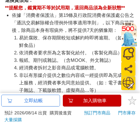
退換貨須知：
**提醒您，鑑賞期不等於試用期，退回商品須為全新狀態**
依據「消費者保護法」第19條及行政院消費者保護處公告之
「通訊交易解除權合理例外情事適用準則」，以下商品購買
後，除商品本身有瑕疵外，將不提供7天的猶豫期：
易於腐敗、保存期限較短或解約時即將逾期。（如：生
鮮食品）
依消費者要求所為之客製化給付。（客製化商品）
報紙、期刊或雜誌。（含MOOK、外文雜誌）
經消費者拆封之影音商品或電腦軟體。
非以有形媒介提供之數位內容或一經提供即為完成之線
上服務，經消費者事先同意始提供。（如：電子書、電
子雜誌、下載版軟體、虛擬商品…等）
已拆封之個人衛生用品。（如：內衣褲、刮鬍刀、除毛
立即結帳
加入購物車
刀…等）
若非上列種類商品，均享有到貨7天的猶豫期（含例假
預計 2026/08/14 出貨
購買後進貨
預訂門市商品
門市庫存
大量採購
日）。
辦理退換貨時，商品（組合商品恕無法接受單獨退貨）必須
是您收到商品時的原始狀態（包含商品本體、配件、贈品、