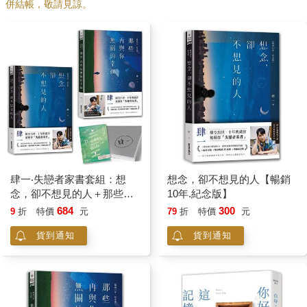
併結帳，敬請見諒。
然而，終究你們是分開了。妳從沒有想過會有這一天，因此才打
擊很大，才會遲遲無法清醒。妳傷心的並不是他遠離了，而是，
自己曾經把幸福託付給他，妳一直都打算跟他一起往前走。就像
是接力賽，妳原本以為他會在轉彎處接棒，但卻撲空，整場賽事
只剩妳一個人。而妳那些所有與幸福有關的一切設想，裡頭都包
含了他，這點最叫妳悲傷無法自己。妳，還有愛想要給他。
所以從今而後，不管妳在誰身上獲得幸福，都會感到悲傷。不是
因為不圓滿，而是在獲得的同時，也是提醒了妳，之後妳的所有
的幸福，真的、真的再也不是你們。那些妳曾經希望他給予的，
如今有了另一個接手。不管你們分開了多久，這回，才是真正的
告別。
肆一‧失戀者家書套組：想
想念，卻不想見的人【暢銷
念，卻不想見的人＋那些再
10年.紀念版】
妳想，這是自己最後一次可以再為他傷心，以後妳都要全心去幸
與你無關的幸福【暢銷10年.
684
300
9
折
特價
元
79
折
特價
元
福，與另一個人。妳也很想謝謝他，謝謝他給妳一段難忘的回
紀念版】(作者親
憶，到了這一刻，妳欠他的，終於能夠真正的還清，妳的喜悲終
貨到通知
貨到通知
於自由，不再與他牽連。
也就如同妳的幸福，再也與他無關。
一起努力的人