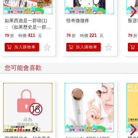
如果西遊是一群喵(1)
怪奇微微疼
叛逆
：《如果歷史是一群
喵》作者最新力作，附
411
221
79
折
特價
元
79
折
特價
元
79
折
【首卷特典】拉頁
加入購物車
加入購物車
您可能會喜歡