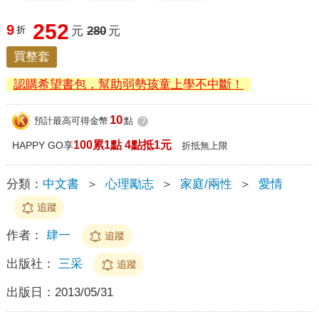
252
9
折
元
280
元
買整套
認購希望書包，幫助弱勢孩童上學不中斷！
10
預計最高可得金幣
點
?
100累1點 4點抵1元
HAPPY GO享
折抵無上限
分類：
中文書
＞
心理勵志
＞
家庭/兩性
＞
愛情
追蹤
作者：
肆一
追蹤
出版社：
三采
追蹤
出版日：
2013/05/31