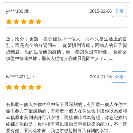
所以，妳要找到一個很相愛的人，你們愛彼此，愛到即使有天自
己倒了，他也不輕易就離棄；愛到即使有日他落魄了，妳也不會
分享
y4***106 說：
2015-02-06
隨意就逃開。因為愛情就跟生命一樣，本來就會包含了甜與苦，
你不能只要其中一項，那叫做取巧，不叫愛情。
要找到很相愛的人，才有辦法堅持下去，才有堅持下去的可能。
放手比分手更難，從心裡放掉一個人，而不只是生活上的告
然後，相愛到即使有天其中一方因為撐不下去而放棄，你們都還
別，而是完全的分隔開來， 從習慣到適應，兩個人的日子變
會感謝彼此的付出，而不是埋怨。
成獨處。他的生活他的感情，他，都跟你沒有關係， 你卻必
那些再與你無關的幸福
一個男人的告白：「離開一個人就不要再往回看了，不為什麼，
只為了自己好，光是這個理由，就很足夠。」
分享
tv*****427 說：
2014-11-16
一直到很後來妳才驚覺，原來，與一個人徹底的決裂並不是你們
分手了、再無關了，而是，妳準備要與跟另一個人牽手了。
一段關係的結束，無論分開的原因是什麼，縱然結果再怎麼難
有那麼一個人在你生命中留下最深刻的，有那麼一個人在你生
堪、難以忍受，但隨著時間的拉長，那些伴隨著生活而來的磨練
命中參與了最感動的，有那麼一個人在你生命中讓你以為愛和
與挫折，都會讓人的心境有了新的轉換，然後得以釋懷。或者這
幸福原來美到或許可以永恆；而後剎時成為曾經，你忘記妳始
不真的是一種原諒，但可以確定的是，每個人總會找到一個讓自
終都是你自己，你也擁有可以讓自己幸福快樂的能力，不一定
己變得更好的方式去面對事物。這也不能說是一種逃避，反而比