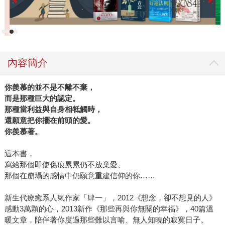
使用、文案編排、內頁版型，小到重點句加重符號的深淺運
用、字體選擇、書腰設計，每個項目、每個細節他都事必躬
親，禮貌地給予具體的建議！ 不過也因為編輯與作者的溝通
無礙，讓第一本《想念，卻不想見的人》，感動了許多讀
者，成為暢銷榜的常勝軍。在這個歷程中，肆一看著粉絲專
內容簡介
頁不斷攀升的粉絲數與無數粉絲直接而真心的回饋，也更讓
他默默產生了不想辜負書迷的心情和壓力，甚至到了設計第
你羨慕的並不是不離不棄，
二本《那些再與你無關的幸福》的封面時，肆一與美術設計
而是那種巨大的認定。
也經過了長時間的溝通與調整，才完成了這一款具有意境與
那種當利益與自身相牴觸時，
氛圍的書封，肆一對書封的詮釋是「陽光蒸發了傷心的眼
還願意把你擺在前頭的愛。
淚」，非常貼近這本書想要傳達的正面意念。 這本《那些再
你羨慕著。
與你無關的幸福》發書的時間點如同上一本也是經過貼心的
安排，他說：「這本書則是想要陪大家一起再往前走一點。
這本書，
寫給那個即使傷痕累累仍不放棄愛、
五月，夏天才剛剛開始，但葉子都已經綠了，日照時間也漸
那個在崩塌的感情中仍願意重建信仰的你……
漸拉長，陽光幫忙多蒸發了一些傷心，適合散步、遠遊，或
許，是可以試試的時候了。是時候，對自己再更好一點
新生代療癒系人氣作家「肆一」，2012《想念，卻不想見的人》
了。」這次肆一在書中展現原有纖細敏銳的觀察力，和益發
感動3萬顆的心，2013新作《那些再與你無關的幸福》，40篇溫
純熟的闡述能力，他認為愛情知易行難，他試著把大家都懂
暖文章，陪伴著你度過那些難以言喻、無人知曉的寂寞日子。