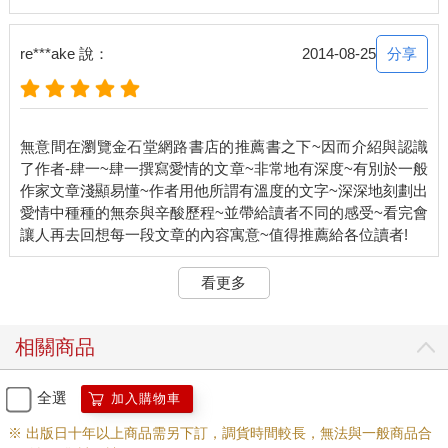
較像是一種解答，妳不再追求絕對，開始認同迷糊地帶。任何事
只要擺到歲月的面前，終會迎刃而解，只是先後的差別。
分享
re***ake 說：
2014-08-25
所以，妳才會常常看到那些淚眼婆娑叫喊著無法原諒的，都能釋
懷；那些死命拉扯誓言絕不鬆手的，終會放下。也就是那個時候
妳才發現，原來，恨是一種自保，它讓妳在崩壞的愛情裡得到憑
藉，讓妳得以繼續，然後再保有信仰。恨，是一種妳用來證明愛
無意間在瀏覽金石堂網路書店的推薦書之下~因而介紹與認識
情的方式。所以當有一天，妳終於不再以此獲得安慰時，才相信
了作者-肆一~肆一撰寫愛情的文章~非常地有深度~有別於一般
自己是真的放下了。最終，那些過不去的，時間會推妳一把；那
作家文章淺顯易懂~作者用他所謂有溫度的文字~深深地刻劃出
些惦記著的，歲月會用其他的記憶堆疊覆蓋。
愛情中種種的無奈與辛酸歷程~並帶給讀者不同的感受~看完會
歲月是一面沙網，回憶在上頭滾動，然後把鋒利的都磨的圓滑，
篩選出好的部分，那些相愛日裡最單純美好的細節。
看更多
也因此，當那些憎恨不再騷動時，取而代之的是你們共有的那些
美好。妳記起那些往事，你們一度是彼此生命中最重要的對待，
相關商品
你們曾經擁有彼此給予的愛，過了一段還不壞的日子，這些都是
真的，所以妳日後才會需要花時間去恢復。那一些妳輾轉不成眠
的夜晚，其實示意的都是他對妳那些好，因為，他一定有哪裡
全選
加入購物車
好，妳才會如此念念無法忘。
※ 出版日十年以上商品需另下訂，調貨時間較長，無法與一般商品合