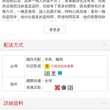
妳曾經以為，如果一個人的愛不在了，留著軀殼也沒有用。但雖
然這個想法妳還是認同，但卻有了更多的體悟。因為愛情有許多
種方式，一種是激情，讓人欲罷不能，時時心跳加速；還有一種
則是陪伴，他付出最多的是時間，即使時間荏苒，他仍舊覺得妳
很重要，願意待在你的身邊。而這，其實就是一種愛的表現方
式。
看更多
這是愛一種的進化，以不同的方式展現，而不是只有單一的樣
貌。以前自己的以為，只是一種偏激。
配送方式
於是妳也才懂了，原來結婚誓詞裡的「無論是好、是壞，是富、
國內宅配：本島、離島
是窮，是健康、是疾病，直到死亡將兩人分開。」講的不是夫妻
應該要共患難，而是，夫妻之間該擁有的愛。因為唯有如此，才
到店取貨：
台灣
不限金額免運費
能夠不離不棄。有愛，才不會輕易就背離。
國際快遞：全球
也就像是，久病無孝子，道理其實換到愛情裡也是一樣。妳曾反
海外
過來問過自己，若是自己，是否能夠堅持到最後？連妳自己都沒
港澳店取：
有把握，又怎能指責他人。病痛不只是損耗了患者的健康，同時
也磨損了身旁人的意志力，妳也明白這一點。但差別在於，真的
詳細資料
遇到困難時一個人可以堅持多久，可以多久都不放棄，才是關
鍵。而這些，都跟多麼愛有關。