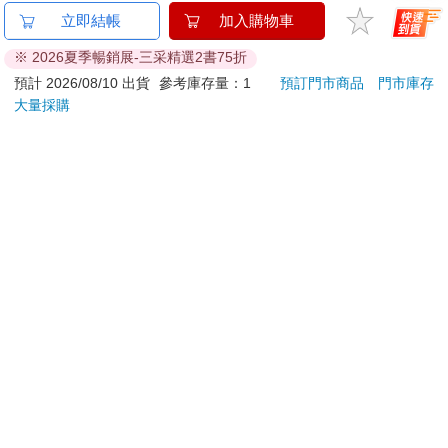
日本Unicharm嬌聯-Ag
【艾系列】艾淨化草本
小書
立即結帳
加入購物車
銀離子1週間長效瞬吸
除穢噴霧70g （除穢/
蘿蕾
※ 2026夏季暢銷展-三采精選2書75折
乾爽寵物消臭大師貓尿
平安/淨化/艾草/芙蓉/
1373
299
76
折
特價
元
75
折
特價
元
79
折
墊20片/袋(大容量吸水
抹草） 此為單瓶賣場
預計 2026/08/10 出貨
參考庫存量：1
預訂門市商品
門市庫存
防滲漏貓尿布/可觀察
另有多瓶組優惠賣場
大量採購
加入購物車
加入購物車
尿色貓潔墊補充包/本
品不含貓砂盆)
訂購/退換貨須知
加入金石堂 LINE 官方帳號『完成綁定』，隨時掌握出貨動
態：
提醒您！！
金石堂及銀行均不會請您操作ATM! 如接獲電話要求您前往
ATM提款機，請不要聽從指示，以免受騙上當！