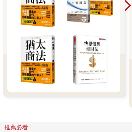
＜好好生活的練習＞
Dear,
總是會有人嘲笑你，
無論如何，我們都無法討好每個人。
就像是你的愛，
可能有人會不認同，
但只要你夠堅定，
至少別人就不能嘲笑你的勇敢。
他的好，也不需要別人認同，
你懂就好。
沒有人可以告訴你不應該愛誰，
你的愛，只要你跟他都肯定就可以。
推薦必看
也就像是，