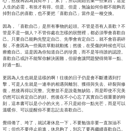
心，然後再因為負荷不了、累了，所以開始丟棄一些東西，這是
人生的必需，有捨才有得。但是、但是，無論如何你都不能夠丟
掉對自己的喜歡，也不要把「喜歡自己」當作是一種交換。
因為，「喜歡自己」是所有事物的起頭。不管是否有人喜歡？不
管是不是一個人？不管你處在怎樣的狀態裡，都必須學會喜歡自
己。只要自己能夠先堅定自己、先學會肯定自己，就不會容易碎
裂，不會因為一些風吹草動就動搖；然後，在受傷的時候也可以
療癒自己。這是因為你知道自己的珍貴，而不是等待誰的認證。
喜歡自己或許不能幫你解決困難，但卻會讓問題變得簡單一點、
好過一點。
更因為人生也就是這樣的啊！往後的日子仍是會不斷遭遇到打
擊，可是人生就是一連串的相遇與離別、獲得與失去、碎裂與修
復，然後再得以完整。完整並不是說毫無缺陷，而是即使不完美
仍然可以肯定自己的好。然後在不小心忘了其實自己很重要的時
刻，這本書可以是小小的火光，不只是給你一點光芒，而是可以
溫暖你、可以提醒你不要忘記去喜歡自己。
覺得倦了、垮了，就試著休息一下，不要勉強非要一直加油不
可；但也不要停止前進，休息夠了，別忘了要再繼續喜歡自己。