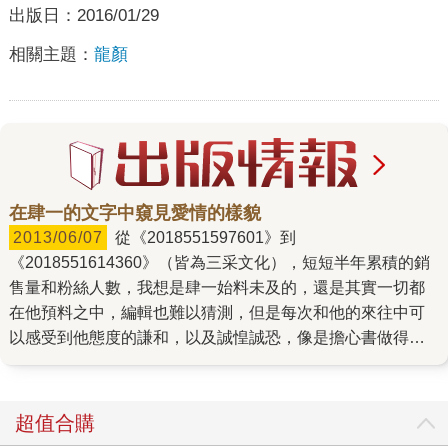
出版日：
2016/01/29
相關主題：
龍顏
在肆一的文字中窺見愛情的樣貌
2013/06/07
從《2018551597601》到
《2018551614360》（皆為三采文化），短短半年累積的銷
售量和粉絲人數，我想是肆一始料未及的，還是其實一切都
在他預料之中，編輯也難以猜測，但是每次和他的來往中可
以感受到他態度的謙和，以及誠惶誠恐，像是擔心書做得不
夠好，辜負書迷的期待、擔心出版社預估的預購量太大，屆
時沒人捧場，當然最終證明他的疑慮都是多餘的，而且從書
迷的反饋不難了解書迷從他文章中的獲得，一種了解、一種
超值合購
信任、一種溫暖，書迷從肆一文章中得到了理解和共鳴。 原