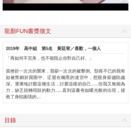
龍顏FUN書獎徵文
2019年
高中組
第5名
黃廷宥／喜歡，一個人
「再如何不完美，也不能阻止你對自己好。」
當挫折一次次的襲來，我卻一次次的被擊倒。頹喪不已的我有
如被禁錮於囹圄中、迂迴在幽黑的迷宮中，想脫身卻越陷越
深。逐漸地討厭這種生活，討厭這樣的自己......但我又無能為
力，缺乏扭轉現狀的動力......直到這書有如曙光般的出現，拯
救了身陷困境的…
目錄