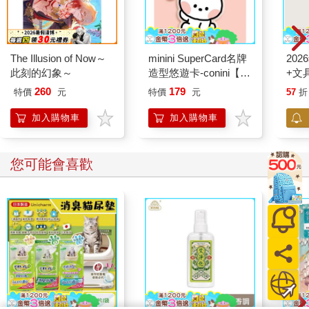
The Illusion of Now～
minini SuperCard名牌
20
此刻的幻象～
造型悠遊卡-conini【受
+文
託代銷】
260
179
特價
元
特價
元
57
折
加入購物車
加入購物車
您可能會喜歡