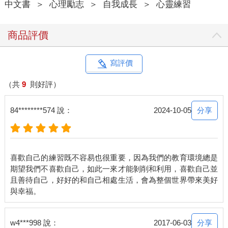
中文書
＞
心理勵志
＞
自我成長
＞
心靈練習
然後客觀地評價自己；而不是從自己的角度只選擇去看見自己的
不完美。因為別人看到的你，一定跟自己看到的不一樣。
商品評價
沒有一個人可以討全部的人的喜歡，沒有人可以做到這樣的事。
再完美的偶像，都還是會有人討厭；所以不要白費力氣去想要變
得讓所有人喜歡，因為當你越來越想要親近更多人的時候，只會
寫評價
離自己越來越遠，開始變得不像是自己，最後連自己都不喜歡自
己。喜歡自己的第一步，就是學習承認自己是一個怎樣的人，不
（共
9
則好評）
管好的或壞的都去接受，那些全是自己的一部分，是它們讓你變
成獨一無二的這個自己，而不是只想著要留下優點。不想著被所
分享
84********574 說：
2024-10-05
有人喜歡，就能從綑綁之中解脫出來。
練習喜歡自己是一種堅固。當你可以打從心底肯定自己，就不再
需要靠外面的認同來建構自己，也就不會一旦不被喜歡就崩塌。
喜歡自己的練習既不容易也很重要，因為我們的教育環境總是
期望我們不喜歡自己，如此一來才能剝削和利用，喜歡自己並
偶爾的討厭自己沒有關係，就跟人的情緒會有悲有喜一樣，只要
且善待自己，好好的和自己相處生活，會為整個世界帶來美好
不危害到自己的生存就沒關係，所有的情緒都可以是好的。只是
一定要記得，討厭的情緒過後，請繼續去發現自己的優點、繼續
去喜歡自己，即使這樣的自己有點笨拙、不時常都是聰明，但卻
無比真誠。去練習喜歡自己，一天一點，即使緩慢也無妨，或許
分享
w4***998 說：
2017-06-03