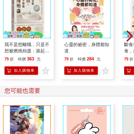
我不是想離職，只是不
心靈的祕密，身體都知
斷食
想被燃燒殆盡：築起三
道
食，
層心理防火牆，把責任
訂珍
363
284
79
折
特價
元
79
折
特價
元
79
折
還回去，把能量還給自
行，
己
命課
加入購物車
加入購物車
您可能也需要