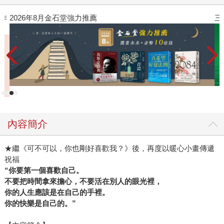
漸拉長，陽光幫忙多蒸發了一些傷心，適合散步、遠遊，或
作
2026年8月金石堂強力推薦
三
許，是可以試試的時候了。是時候，對自己再更好一點
了。」這次肆一在書中展現原有纖細敏銳的觀察力，和益發
純熟的闡述能力，他認為愛情知易行難，他試著把大家都懂
的道理講的不那麼教條，他說：「在期許自己可以去做到之
前，知道是第一步。而我一直想做的就是這些事，試圖說些
很平常的道理，可能沒什麼大不了，但可以提醒那些其實你
都懂，只是一時忘記的話。或許我無法跟你說，要怎樣愛情
才會好，因為每個人的愛情都不同，愛情並不是樣版模組。
但至少可以讓你知道，你永遠都值得有人對你好。眼淚有好
內容簡介
有壞，不希望是招惹讓大家傷心的眼淚，而可以是被了解的
眼淚，讓你在覺得自己是一個人的時候，不那麼孤單。」 肆
★繼《可不可以，你也剛好喜歡我？》後，再度以暖心小畫傳遞
一是個健談、幽默、反應快，偶爾言詞頗為犀利、偶爾又相
祝福
“
你要第一個喜歡自己。
當貼心的人，就如同他文章中一貫的「一個男人的告白」那
不要把時間拿來擔心，不要活在別人的眼光裡，
段精準、誠實的開場白，讓人領略愛情的殘酷，然而內文的
你的人生應該是在自己的手裡。
書寫又是如此充滿溫暖和了解，肆一曾說過自己不是戀愛高
你的快樂是自己的。”
手，但身旁都是戀愛動物，他所說的似乎都是別人的愛情故
事，但其中不難看出他自己對愛情的理解，正面、積極，鼓