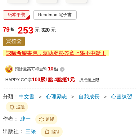
紙本平裝
Readmoo 電子書
253
79
折
元
320
元
買整套
認購希望書包，幫助弱勢孩童上學不中斷！
10
預計最高可得金幣
點
?
100累1點 4點抵1元
HAPPY GO享
折抵無上限
分類：
中文書
＞
心理勵志
＞
自我成長
＞
心靈練習
追蹤
作者：
肆一
追蹤
出版社：
三采
追蹤