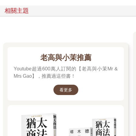
反之，也有些人會讓你討厭自己，
他讓你覺得自己總是不夠好。
相關主題
也有些人接近你不帶有目的，
觀看你不帶有眼光，
只是因為你是你；
他們替你思考，打從心底為你好，
再富有也比不上一顆心，真心的朋友最珍貴。
老高與小茉推薦
有能力的時候多給一點，
而收下的人則懷抱著感謝；
Youtube超過600萬人訂閱的【老高與小茉Mr &
珍惜人與人之間的緣分，
Mrs Gao】，推薦過這些書！
珍惜總是願意站在自己這邊的人。
看更多
祝 好。
★☆遇見每一個人都是一片風景、一堂學習☆★
人是流動的風景，其實自己也是。
每個人都不是原地不動的，別人流動過你的人生，
可是你也正在別人的人生經過；
學習去珍惜當下，因為每一個當下都很難得。