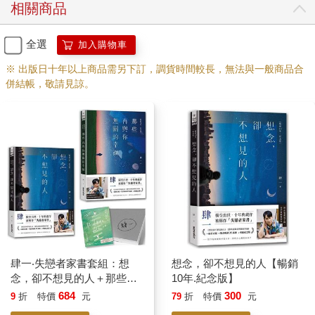
相關商品
★
☆不要再收集眼淚了☆★
常常說服自己，以為現在的不開心有日會變得開心，但經常只是
不開心的無限延續。
全選
加入購物車
戀愛是要開心喜悅，而不是找一個人來讓自己掉淚。
※ 出版日十年以上商品需另下訂，調貨時間較長，無法與一般商品合
併結帳，敬請見諒。
＜喜歡自己的練習＞
Dear,
太在意別人的眼光，所以綁手綁腳；
太想要討人喜歡，所以做著自己不喜歡的事；
太需要別人的肯定，因而不斷地讓步與妥協，
最後變得不像是自己。
別人不喜歡這樣的你，
連你也討厭這樣的自己。
可是，
肆一‧失戀者家書套組：想
想念，卻不想見的人【暢銷
世界上的人有千萬種，你無法討好每一個人；
念，卻不想見的人＋那些再
10年.紀念版】
地圖上有東西南北，每個人指的位置都不相同。
與你無關的幸福【暢銷10年.
684
300
9
折
特價
元
79
折
特價
元
紀念版】(作者親