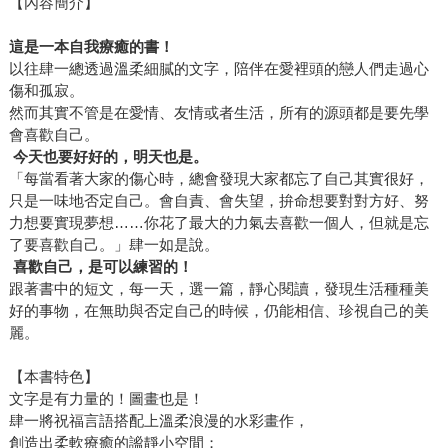
【內容簡介】
勵書迷不要失去對愛的信仰，就如同他說的：「沒有人可以
阻止你對自己好，因為你是你的」。 ＊文中肆一照片，由三
這是一本自我療
癒的書！
采文化提供。
以往肆一總透過溫柔細膩的文字，陪伴在愛裡頭的戀人們走過心
傷和孤寂。
然而其實不管是在愛情、友情或者生活，所有的源頭都是要先學
會喜歡自己。
今天也要好好的，明天也是。
「每當看著大家的傷心時，總會發現大家都忘了自己其實很好，
只是一味地否定自己。會自責、會失望，拚命想要對對方好、努
力想要實現夢想……你花了最大的力氣去喜歡一個人，但就是忘
了要喜歡自己。」肆一如是說。
喜歡自己，是可以練習的！
跟著書中的短文，每一天，選一篇，靜心閱讀，發現生活種種美
好的事物，在無助與否定自己的時候，仍能相信、珍視自己的美
麗。
【本書特色】
文字是有力量的！圖畫也是！
肆一將祝福言語搭配上溫柔浪漫的水彩畫作，
創造出柔軟療癒的謐靜小空間；