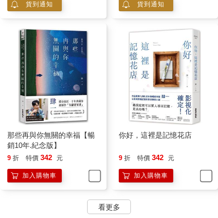
你要先學會感動自己，做自己喜歡的事，成就自己。
貨到通知
貨到通知
你要去為自己而感動，有天才有辦法感動別人。
自己先喜歡自己，
去喜歡不完美卻可愛的自己，
別人才會喜歡你。
祝 好。
★☆不要丟棄了自己的快樂，等著另一個人來替你招領☆★
自己要擁有讓自己快樂的能力，
而不是把快樂寄託在另一個人身上，
也不是等著別人替自己帶來快樂。
那些再與你無關的幸福【暢
你好，這裡是記憶花店
自己有自己的快樂，才會真實。
＜好朋友的練習＞
銷10年.紀念版】
342
342
9
折
特價
元
9
折
特價
元
Dear,
加入購物車
加入購物車
人的一生會遇到許多人，
而人也有好有壞，總有些人會引導出更好的你，
看更多
他讓你喜歡自己、認同自己；