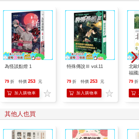
要為自己的人生負責的，最終是自己，
而不是哪個誰。
祝 好。
★☆心大一點，日子就會輕鬆一些☆★
笨一點，日子比較會好過。
所謂的「笨」不是指愚蠢，而是不計較，
而是知道不要為了計較去失了快樂。
為怪談點燈 1
特殊傳說Ⅲ vol.11
北歐
福國
253
253
79
折
特價
元
79
折
特價
元
79
折
加入購物車
加入購物車
其他人也買