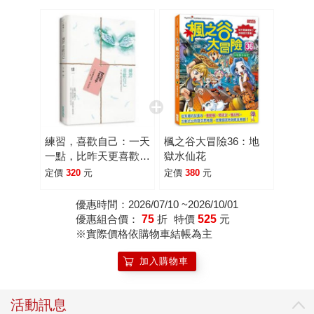
來肆一並不是出版界的新手，曾擔任過美術設計的他，現在
從事的也是編輯工作，如此經驗豐富的作者，讓合作編輯剛
開始確實感受到不小的壓力，因為以他過往美術設計的背
景，讓他在視覺美感上有一定的堅持，大到書封設計、紙材
使用、文案編排、內頁版型，小到重點句加重符號的深淺運
用、字體選擇、書腰設計，每個項目、每個細節他都事必躬
親，禮貌地給予具體的建議！ 不過也因為編輯與作者的溝通
無礙，讓第一本《想念，卻不想見的人》，感動了許多讀
練習，喜歡自己：一天
楓之谷大冒險36：地
者，成為暢銷榜的常勝軍。在這個歷程中，肆一看著粉絲專
一點，比昨天更喜歡今
獄水仙花
頁不斷攀升的粉絲數與無數粉絲直接而真心的回饋，也更讓
天的自己
定價
320
元
定價
380
元
他默默產生了不想辜負書迷的心情和壓力，甚至到了設計第
二本《那些再與你無關的幸福》的封面時，肆一與美術設計
優惠時間：2026/07/10 ~2026/10/01
優惠組合價：
75
折
特價
525
元
也經過了長時間的溝通與調整，才完成了這一款具有意境與
※實際價格依購物車結帳為主
氛圍的書封，肆一對書封的詮釋是「陽光蒸發了傷心的眼
淚」，非常貼近這本書想要傳達的正面意念。 這本《那些再
加入購物車
與你無關的幸福》發書的時間點如同上一本也是經過貼心的
安排，他說：「這本書則是想要陪大家一起再往前走一點。
活動訊息
五月，夏天才剛剛開始，但葉子都已經綠了，日照時間也漸