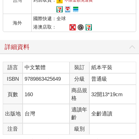
台灣
不限金額免運費
別人做得好，就自慚形穢；認為自己不如人，覺得被自己發現的
缺點別人一定也會看到，於是自己先打擊了自己。
國際快遞：全球
海外
因為缺少了自信，所以才會老看到自己不足夠，才會不斷覺得是
港澳店取：
自己不好。你看到了別人的好，記得稱讚對方，卻總是忘了要鼓
勵自己。然後日子一久，就會跟著開始討厭起自己。
詳細資料
你並不想不喜歡自己啊！可是當發現的時候，自己卻正在這麼
做：你否定了自己，還以為這樣會得到進步，但最後只是換來更
語言
中文繁體
裝訂
紙本平裝
多的沮喪。日子變成了一種惡性循環。
ISBN
9789863425649
分級
普通級
如果是這樣的話，請停止跟別人比較吧。
商品規
頁數
160
32開13*19cm
人是群居的動物，很難避免與人相處，但每個人卻也是獨立的個
格
體，都有其各自的魅力。有時候你以為的缺點，在別人的眼中或
許是優點也不一定；就像是善良，也使得你更加富有同理心；而
適讀年
出版地
台灣
全齡適讀
反過來說，自己一定也擁有別人所想要的才能吧！當你在忙著羨
齡
慕他人的時候，相信同時也有人正在羨慕著自己。
注音
級別
或許試著從別人的角度觀看自己，試著去觀察自己的一舉一動，