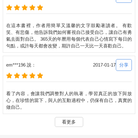
有時候也會往後退了一點，但只要能比昨天更喜歡今天的自己就
好。越來越喜歡，慢慢就會很好。
＜一個人的練習＞
在這本書裡，作者用簡單又溫馨的文字鼓勵著讀者。 有歡
笑、有悲傷，他告訴我們如何審視自己接受自己，讓自己有勇
Dear,
氣去面對自己。 365天的年曆用每個代表自己心情寫下每日的
當一個人對你說：
「給我一點時間」時，
說的其實是「我想要一個人」。
分享
em***196 說：
2017-01-17
也不要去追問他「需要多久？」，
而是問自己「給得起多少時間？」。
給自己訂下時間，給得起便等待，
看了內容，會讓我們調整對人的執著，學習真正的放下與放
給不了就放手。
心，在珍惜的當下，與人的互動過程中，仍保有自己，真實的
因為，想清楚了，他就會回來，不必勉強；
若要告別，淚流滿面他也不會留下。
看更多
祝 好。