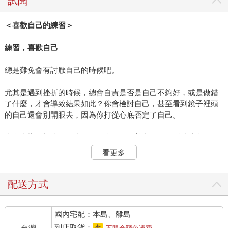
試閱
＜喜歡自己的練習＞
練習，喜歡自己
總是難免會有討厭自己的時候吧。
尤其是遇到挫折的時候，總會自責是否是自己不夠好，或是做錯
了什麼，才會導致結果如此？你會檢討自己，甚至看到鏡子裡頭
的自己還會別開眼去，因為你打從心底否定了自己。
會有這樣的想法，往往是因為自己是個善良的人，所以才會把問
題往身上攬；善良是好的，它會讓你的人生變得柔軟，溫柔待
看更多
人，這些都是優點，但若只是一味地放大了自己的缺點，就會把
它變成是一件壞事。
配送方式
人本來就沒有完美的存在，都是包含著缺點，但相對來說，卻也
擁有了優點。
國內宅配：本島、離島
之所以會有這樣的心情，常常都是因為自信心不夠的緣故。看到
到店取貨：