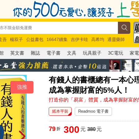
圭吾
楊双子
公益書包
16647續集
吉伊卡哇
高希均
通靈藥師
路邊攤新作
馬斯克
玩具總動員5
超慢跑
館
英文書
雜誌
電子書
文具
玩具親子
3C電玩
家
有錢人的書櫃總有一本心
強推
成為掌握財富的5%人！
打造你的「易富」體質，成為掌握財富的
紙本平裝
Readmoo 電子書
300
79
折
元
380
元