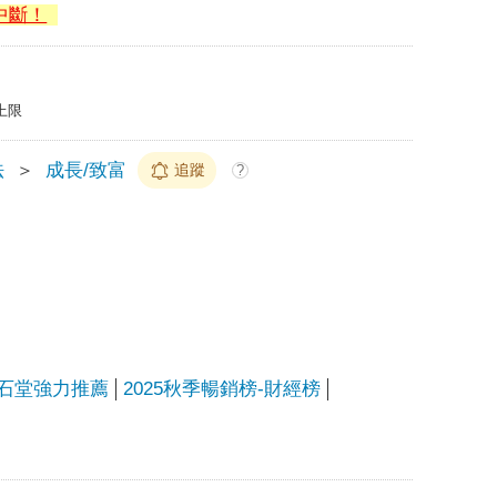
中斷！
上限
法
＞
成長/致富
追蹤
?
石堂強力推薦
2025秋季暢銷榜-財經榜