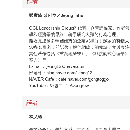
作者
鄭寅鎬 정인호／Jeong Inho
GGL Leadership Group的代表、企管
學和經濟學的界線，著手研究人類的行為心理。
隨著見過越多韓國優秀的企業家和白手起家的有錢人
50多名富豪，並試著了解他們成功的秘訣，尤其專
其他著作包括《重寫經濟學》、《非接觸式心理學》
察力》等。
E-mail：ijeong13@naver.com
部落格：blog.naver.com/ijeong13
NAVER Cafe：cafe.naver.com/gongtoggol
YouTube：아방그로_Avangrow
譯者
林又晞
畢業於政治大學韓文系、英文系，現為自由譯者。