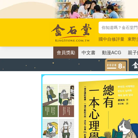
國中自修評量
東野
唯紅花綻放
奧德賽
會員獎勵
中文書
動漫ACG
親子