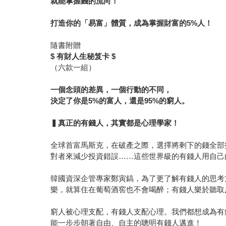
就能掌握錢的流向！
打造你的「易富」體質，成為掌握財富的5%人！
隨書附贈
$ 有財人生秘笈卡 $
（六款一組）
一個念頭的差異，一個行動的不同，
決定了你是5%的富人，還是95%的窮人。
▍真正的有錢人，其實都是心理學家！
全球首富馬斯克，在破產之際，選擇將剩下的錢全部
對者來減少投資錯誤……這些世界級的有錢人用自己
韓國資深企管專家鄭寅鎬，為了更了解有錢人的思考
樂，就算住在葡萄酒窖也不會喝醉；有錢人樂於聽取
窮人被心理支配，有錢人支配心理。我們都想成為有
能一步步朝著自由、自主的聰明有錢人邁進！