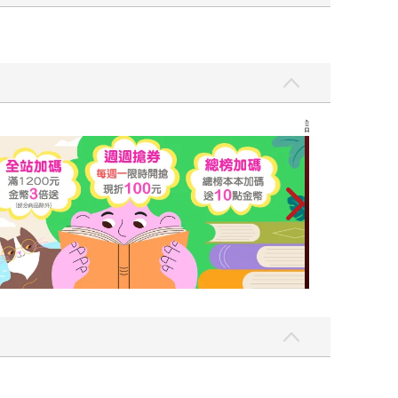
讀懂全球首富極