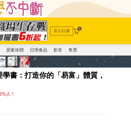
0
登入/註冊
電
居家休閒
日用食品
影音
售票
理學書：打造你的「易富」體質，
5%人！