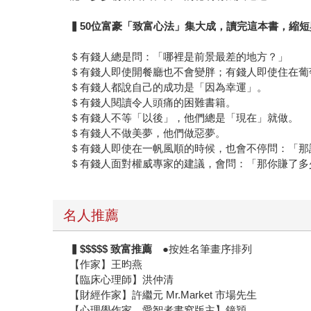
▍50位富豪「致富心法」集大成，讀完這本書，縮
＄有錢人總是問：「哪裡是前景最差的地方？」
＄有錢人即使開餐廳也不會變胖；有錢人即使住在葡
＄有錢人都說自己的成功是「因為幸運」。
＄有錢人閱讀令人頭痛的困難書籍。
＄有錢人不等「以後」，他們總是「現在」就做。
＄有錢人不做美夢，他們做惡夢。
＄有錢人即使在一帆風順的時候，也會不停問：「那
＄有錢人面對權威專家的建議，會問：「那你賺了多
名人推薦
▍$$$$$ 致富推薦
●按姓名筆畫序排列
【作家】王昀燕
【臨床心理師】洪仲清
【財經作家】許繼元 Mr.Market 市場先生
【心理學作家．愛智者書窩版主】鐘穎