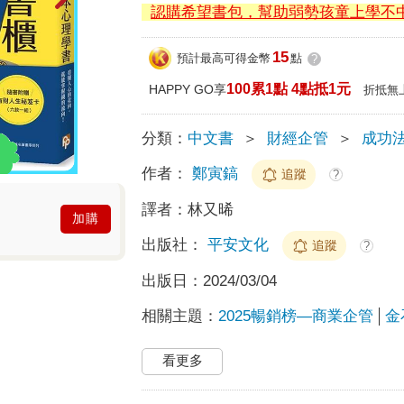
認購希望書包，幫助弱勢孩童上學不
15
預計最高可得金幣
點
?
100累1點 4點抵1元
HAPPY GO享
折抵無
分類：
中文書
＞
財經企管
＞
成功
作者：
鄭寅鎬
追蹤
?
譯者：
林又晞
加購
出版社：
平安文化
追蹤
?
出版日：
2024/03/04
相關主題：
2025暢銷榜—商業企管
金
看更多