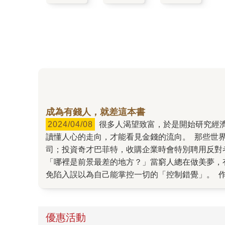
成為有錢人，就差這本書
2024/04/08
很多人渴望致富，於是開始研究經濟、投資，然而了解錢並不見得能非常有效地為你累積財富，「有錢人」是「有錢」的「人」──操控金錢的是人，
讀懂人心的走向，才能看見金錢的流向。 那些世
司；投資奇才巴菲特，收購企業時會特別聘用反對
「哪裡是前景最差的地方？」當窮人總在做美夢，
免陷入誤以為自己能掌控一切的「控制錯覺」。 
想」。比起數字的起落，掌握人心的起伏才是致富
優惠活動