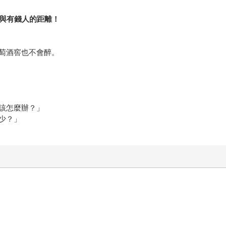
短與有錢人的距離！
萄酒窖也不會醉。
該怎麼辦？」
少？」