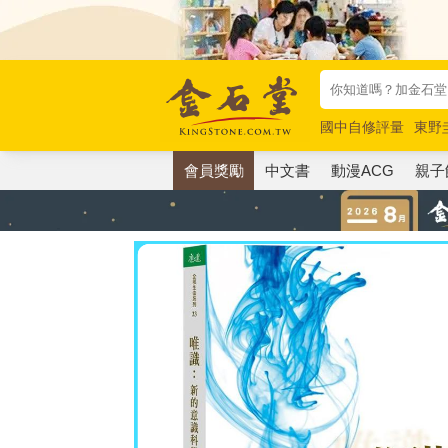
國中自修評量
東野
唯紅花綻放
奧德賽
會員獎勵
中文書
動漫ACG
親子