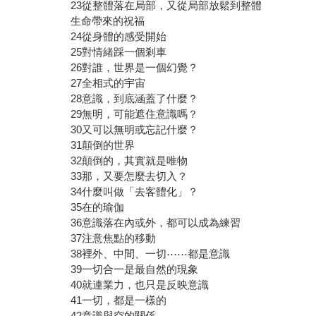
23從整體落在局部，又從局部放鬆到整體
生命帶來的祝福
24從身體的感受開始
25對情緒踩一個剎車
26對誰，世界是一個幻覺？
27全相式的宇宙
28意識，到底涵蓋了什麼？
29無明，可能遮住意識嗎？
30又可以無明或忘記什麼？
31顛倒的世界
32顛倒的，其實就是唯物
33那，又要怎麼去切入？
34什麼叫做「去客體化」？
35在的瑜伽
36意識落在內或外，都可以成為練習
37注意焦點的移動
38裡外、中間、一切⋯⋯都是意識
39一切合一是最自然的現象
40就連業力，也只是反映意識
41一切，都是一樣的
42意識與空的關係