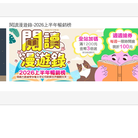
飢餓遊戲前傳贈早優券