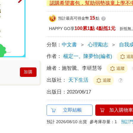
認購希望書包，幫助弱勢孩童上學不
15
預計最高可得金幣
點
?
100累1點 4點抵1元
HAPPY GO享
折抵無
分類：
中文書
＞
心理勵志
＞
自我
作者：
楊定一、陳夢怡(編者)
追
繪者：
施智騰、李研慧等
追蹤
加購
出版社：
天下生活
追蹤
?
出版日：
2020/06/17
立即結帳
加入購物車
預計 2026/08/10 出貨
參考庫存量：1
預訂