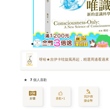
呀哈★吉伊卡哇旋風再起，精選周邊看過來
★
7
個人喜歡
寫評價
好書
喜歡+1
賺金幣