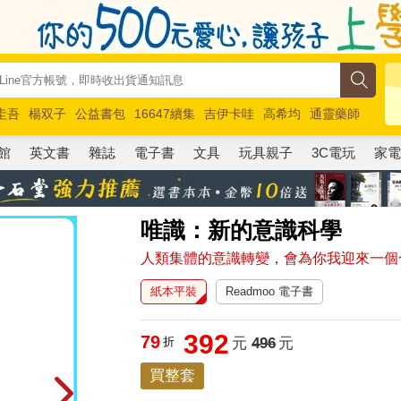
圭吾
楊双子
公益書包
16647續集
吉伊卡哇
高希均
通靈藥師
路邊攤新作
馬斯克
玩具總動員5
超慢跑
館
英文書
雜誌
電子書
文具
玩具親子
3C電玩
家
唯識：新的意識科學
人類集體的意識轉變，會為你我迎來一個
紙本平裝
Readmoo 電子書
392
79
折
元
496
元
買整套