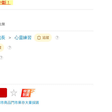
中斷！
上限
成長
＞
心靈練習
追蹤
?
蹤
?
?
門市商品
門市庫存
大量採購