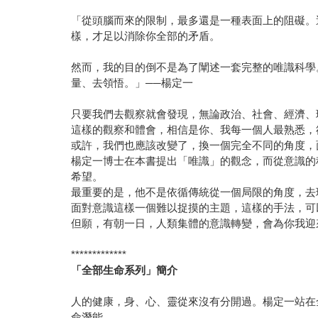
「從頭腦而來的限制，最多還是一種表面上的阻礙。
樣，才足以消除你全部的矛盾。
然而，我的目的倒不是為了闡述一套完整的唯識科學
量、去領悟。」──楊定一
只要我們去觀察就會發現，無論政治、社會、經濟、
這樣的觀察和體會，相信是你、我每一個人最熟悉，
或許，我們也應該改變了，換一個完全不同的角度，
楊定一博士在本書提出「唯識」的觀念，而從意識的
希望。
最重要的是，他不是依循傳統從一個局限的角度，去
面對意識這樣一個難以捉摸的主題，這樣的手法，可
但願，有朝一日，人類集體的意識轉變，會為你我迎
*************
「全部生命系列」簡介
人的健康，身、心、靈從來沒有分開過。楊定一站在
命潛能。