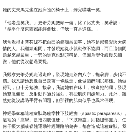
她的丈夫馬克坐在她床邊的椅子上，聽完噗嗤一笑。
「他老是笑我。」史蒂芬妮把頭一偏，比了比丈夫，笑著說：
「幾乎什麼東西都能絆倒我，但我一直是這樣。」
我常覺得史蒂芬妮不把自己的癲癇當回事，她不是那種愛誇大病
情的人。我繼續追問，才發現她從小就動作不協調，而且這個問
題越來越嚴重，一旁的馬克也點頭稱是。但因為變化緩慢又細
微，他們從沒想過要提。
我觀察史蒂芬妮走過走廊，發現她走路內八字，拖著腳，步伐不
穩。我又請她想像自己踩著一條線走，像做酒醉測試那樣。她做
得到，但十分勉強。接著，我請她躺在床上，檢查她的腿，發現
她雙腿僵硬，反射動作過於強烈，有些肌肉稍嫌無力。此外，雖
然她從沒講過手臂有問題，但那裡的肌肉似乎也異常僵硬。
神經學家稱這種症狀為痙攣性下肢輕癱（spastic paraparesis）。
這裡的「痙攣」是指四肢僵硬，「下肢輕癱」則指腿部無力。任
何干擾大腦或脊髓運動神經通路的傷害，都會造成這種症狀。我