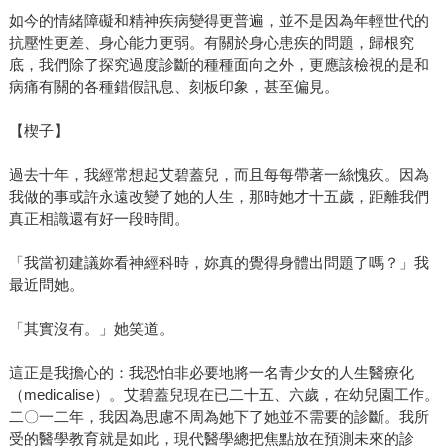
如今的情緒障礙和精神疾病變得更普遍，並不是因為年輕世代的
抗壓性更差、身心能力更弱。有關於身心患疾的問題，歸根究
底，我們除了探究過度診斷的種種面向之外，更應該檢視的是和
病痛有關的各種錯假訊息、刻板印象，甚至偏見。
【楔子】
過去十年，我經常想起艾碧蓋兒，而且每每帶著一絲愧疚。因為
我做的事或許永遠改變了她的人生，那時她才十五歲，距離我們
真正相識還有好一段時間。
「我當初建議妳看神經科時，妳真的覺得身體出問題了嗎？」我
最近問她。
「其實沒有。」她笑道。
這正是我擔心的：我恐怕非必要地將一名青少女的人生醫療化
（medicalise）。艾碧蓋兒現在已二十五、六歲，在幼兒園工作。
二〇一二年，我因為思慮不周為她下了她並不需要的診斷。我所
受的醫學教育就是如此，現代醫學總把焦點放在預測未來的診