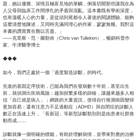
題，她以優雅、深情且極富見地的筆觸，俐落切開那些讓我在為
人父母與臨床工作間掙扎的矛盾與混亂。這本書既有學術深度，
也有溫暖人心的力量，是從頭到尾都令人著迷的閱讀體驗。能夠
這麼清楚地陳述，又同時充滿同理心的作家，寥寥無幾。我對這
本書的讚賞實在難以言盡。」
——克里斯・范・圖勒肯（Chris van Tulleken），暢銷科普作
家、牛津醫學博士
◆◆◆
如今，我們正處於一個「過度製造診斷」的時代。
先進的基因定序技術，已能為我們在發病數十年前，甚至出生
前，就偵測出疾病風險；越加頻繁多樣的篩檢，讓越來越多人相
信「自己就是病人」；網路的大量資訊，使得自行推測病因變得
更加容易；還有注意力不足過動症（ADHD）與自閉症的診斷人
數正在迅速上升，「長新冠」等新型診斷類別則是由患者社群推
動而成……
診斷就像一個明確的標籤，有助於理解病情，並帶來對應的治療