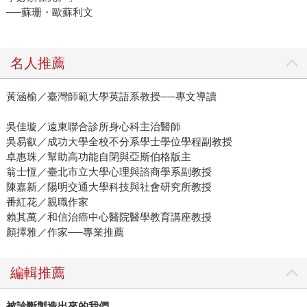
──蘇珊・歐蘇利文
名人推薦
黃涵榆／臺灣師範大學英語系教授──專文導讀
吳佳璇／遠東聯合診所身心科主治醫師
吳易叡／成功大學全校不分系學士學位學程副教授
卓惠珠／幫助高功能自閉與亞斯伯格版主
翁士恆／臺北市立大學心理與諮商學系副教授
陳嘉新／陽明交通大學科技與社會研究所教授
番紅花／親職作家
賴其萬／和信治癌中心醫院醫學教育講座教授
顏擇雅／作家──專業推薦
編輯推薦
被診斷製造出來的我們