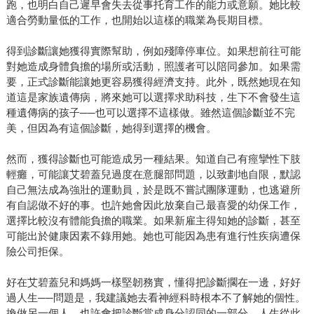
跑，也明白自己遲早會失去從事托育工作的能力或意願。她比較
適合勞動量低的工作，也開始以這樣的職業為長期目標。
得到診斷讓她獲得實際幫助，例如殘障停車位。如果想前往可能
對她造成身體負擔的場所或活動，照護者可以陪同參加。如果需
要，正式診斷能讓她更容易獲得經濟支持。此外，既然她現在知
道這是家族遺傳病，將來她可以選擇求助科技，生下不會發生這
種遺傳病的孩子──也可以選擇不這樣做。雖然這個診斷並不完
美，但因為有這個診斷，她得到選擇的機會。
然而，獲得診斷也可能造成另一種結果。知道自己有痙攣性下肢
輕癱，可能讓艾碧蓋兒過度在意腿部問題，以致劃地自限，默認
自己無法成為強壯的運動員，於是既不嘗試團隊運動，也逃避所
有自認做不好的事。也許她會因此放棄自己最喜愛的幼保工作，
選擇比較沒有體能負擔的職業。如果新雇主得知她的診斷，甚至
可能出於健康因素不錄用她。她也可能因為患有進行性疾病遭保
險公司拒保。
好在艾碧蓋兒和媽媽一樣堅韌務實，懂得把診斷擱在一邊，好好
過人生──問題是，我建議她去看神經科時根本不了解她的個性。
換做另一個人，也許會把診斷當成身分認同的一部分，人生從此