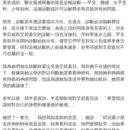
異造成的。醫生最感興趣的就是這種診斷──罕見、難纏、出乎意
料、少有前例。這個診斷或許可以解釋史蒂芬妮所有的問題。
然而，診斷原本應該要指出方向。在過去，診斷必須能解釋症
狀，提示接下來該怎麼做，為病人找到同樣身受其害的人，但史
蒂芬妮和艾碧蓋兒的診斷一項也沒做到。拜科學進步之賜，罕見
與前所未聞的診斷紛紛出現，儘管它們罕見到沒人知道將來會怎
麼發展，得到這種診斷的人卻越來越多。史蒂芬妮和艾碧蓋兒不
巧也屬於這一類。
我為她們做出診斷時還沒見過艾碧蓋兒。我在她不在場的情況
下，根據與她父母的對話判斷她需要看神經科。我猜她和媽媽都
有同樣的神經問題，也認為讓她知道這件事對她比較好。她照著
我的建議做了。
多年以後，我半是探詢、半是期盼地對艾碧蓋兒說：「希望我沒
讓妳對自己的身體和健康過於敏感。」
她想了一會兒。「我想我知道妳的意思。」她說：「幼兒園小朋
友跌倒的時候就是這樣。如果看到流血，他們會開始哭；但如果