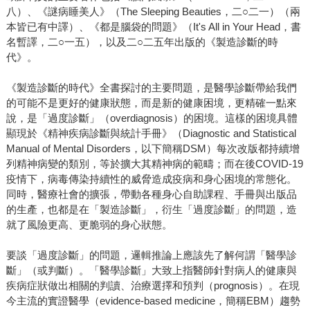
八）、《謎病睡美人》（The Sleeping Beauties，二○二一）（兩
本皆已有中譯）、《都是腦袋的問題》（It's All in Your Head，書
名暫譯，二○一五），以及二○二五年出版的《製造診斷的時
代》。
《製造診斷的時代》全書探討的主要問題，是醫學診斷帶給我們
的可能不是更好的健康狀態，而是新的健康困境，更精確一點來
說，是「過度診斷」（overdiagnosis）的困境。這樣的困境具體
顯現於《精神疾病診斷與統計手冊》（Diagnostic and Statistical
Manual of Mental Disorders，以下簡稱DSM）每次改版都持續增
列精神病變的類別，等於擴大其精神病的範疇；而在後COVID-19
疫情下，病毒傳染持續性的威脅造成疫病和身心困境的常態化。
同時，醫療社會的擴張，帶動各種身心自助課程、手冊與出版品
的生產，也都是在「製造診斷」，衍生「過度診斷」的問題，造
就了風險更高、更脆弱的身心狀態。
要談「過度診斷」的問題，邏輯推論上應該先了解何謂「醫學診
斷」（或判斷）。「醫學診斷」大致上指醫師針對病人的健康與
疾病症狀做出相關的判讀、治療選擇和預判（prognosis）。在現
今主流的實證醫學（evidence-based medicine，簡稱EBM）趨勢