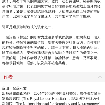
歲了仍然有非常高的照顧需求。然而，在公共領域、慈善機構或
是學術研討會，代表自閉族群發言的往往是能勉強戴上面具的輕
度患者，於是大眾難以認識像以利亞這樣無法為自己發聲的重症
患者，以利亞成了自閉症邊緣人，甚至進不了自閉症學校。
這正是過度診斷造成的現象之一。
一個診斷（標籤）的影響力遠遠超乎我們想像，能夠牽動一個人
的身分、整個社會的價值觀，影響著醫療與社會資源，也可能體
現在醫病關係裡不對等的權力。讀完這本書，我大概能夠明白，
除了尋求解方，安頓自我或許會是診斷之所以存在的價值之一。
重要的是，就像作者最後的呼籲，無論醫者、患者，乃至家屬，
都該學習傾聽、理解，以及與不確定共處。
作者
蘇珊・歐蘇利文
出身愛爾蘭都柏林，2004年起擔任神經專科醫師。曾任職英國皇
家倫敦醫院（The Royal London Hospital），現為國立神經內外
科醫院（The National Hospital for Neurology and Neurosurgery）