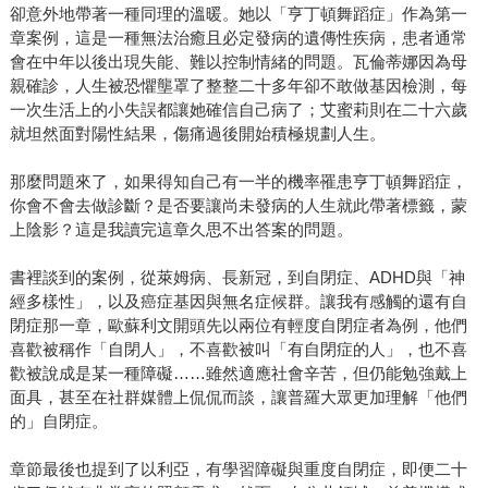
卻意外地帶著一種同理的溫暖。她以「亨丁頓舞蹈症」作為第一
章案例，這是一種無法治癒且必定發病的遺傳性疾病，患者通常
會在中年以後出現失能、難以控制情緒的問題。瓦倫蒂娜因為母
親確診，人生被恐懼壟罩了整整二十多年卻不敢做基因檢測，每
一次生活上的小失誤都讓她確信自己病了；艾蜜莉則在二十六歲
就坦然面對陽性結果，傷痛過後開始積極規劃人生。
那麼問題來了，如果得知自己有一半的機率罹患亨丁頓舞蹈症，
你會不會去做診斷？是否要讓尚未發病的人生就此帶著標籤，蒙
上陰影？這是我讀完這章久思不出答案的問題。
書裡談到的案例，從萊姆病、長新冠，到自閉症、ADHD與「神
經多樣性」，以及癌症基因與無名症候群。讓我有感觸的還有自
閉症那一章，歐蘇利文開頭先以兩位有輕度自閉症者為例，他們
喜歡被稱作「自閉人」，不喜歡被叫「有自閉症的人」，也不喜
歡被說成是某一種障礙……雖然適應社會辛苦，但仍能勉強戴上
面具，甚至在社群媒體上侃侃而談，讓普羅大眾更加理解「他們
的」自閉症。
章節最後也提到了以利亞，有學習障礙與重度自閉症，即便二十