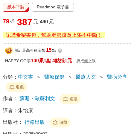
紙本平裝
Readmoo 電子書
387
79
折
元
490
元
認購希望書包，幫助弱勢孩童上學不中斷！
15
預計最高可得金幣
點
?
100累1點 4點抵1元
HAPPY GO享
折抵無上限
分類：
中文書
＞
醫療保健
＞
醫療人文
＞
醫病分享
追蹤
作者：
蘇珊・歐蘇利文
追蹤
譯者：
朱怡康
出版社：
行路出版
追蹤