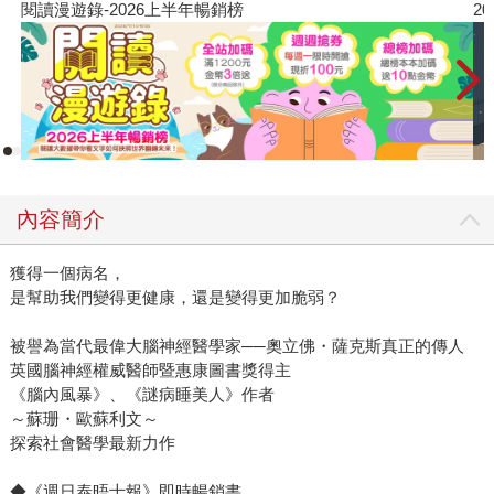
26上半年暢銷榜
2026年8月金石堂強
影響層面也遠超乎想像。而且，診斷既能解釋我們的痛苦，
幫助我們找到歸屬，但同樣也能把我們困在框架裡，甚至改
變整個社會的想像。 歐蘇利文是一位腦神經專科醫師，先前
曾以《腦內風暴》獲得英國惠康圖書獎，她的論述總能精
準、犀利地直擊核心，但這本書卻意外地帶著一種同理的溫
暖。她以「亨丁頓舞蹈症」作為第一章案例，這是一種無法
治癒且必定發病的遺傳性疾病，患者通常會在中年以後出現
內容簡介
失能、難以控制情緒的問題。瓦倫蒂娜因為母親確診，人生
被恐懼壟罩了整整二十多年卻不敢做基因檢測，每一次生活
獲得一個病名，
上的小失誤都讓她確信自己病了；艾蜜莉則在二十六歲就坦
是幫助我們變得更健康，還是變得更加脆弱？
然面對陽性結果，傷痛過後開始積極規劃人生。 那麼問題來
了，如果得知自己有一半的機率罹患亨丁頓舞蹈症，你會不
被譽為當代最偉大腦神經醫學家──奧立佛・薩克斯真正的傳人
會去做診斷？是否要讓尚未發病的人生就此帶著標籤，蒙上
英國腦神經權威醫師暨惠康圖書獎得主
陰影？這是我讀完這章久思不出答案的問題。 書裡談到的案
《腦內風暴》、《謎病睡美人》作者
例，從萊姆病、長新冠，到自閉症、ADHD與「神經多樣
～蘇珊・歐蘇利文～
性」，以及癌症基因與無名症候群。讓我有感觸的還有自閉
探索社會醫學最新力作
症那一章，歐蘇利文開頭先以兩位有輕度自閉症者為例，他
◆《週日泰晤士報》即時暢銷書