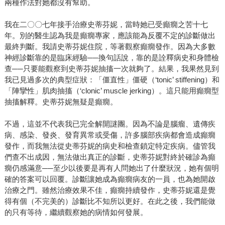
兩種作法對她都沒有幫助。
我在二〇〇七年接手治療史蒂芬妮，當時她已受癲癇之苦十七
年。別的醫生認為我是癲癇專家，應該能為反覆不定的診斷做出
最終判斷。我請史蒂芬妮住院，等著觀察癲癇發作。因為大多數
神經診斷靠的是臨床經驗──換句話說，靠的是詮釋病史和身體檢
查──只要能觀察到史蒂芬妮抽搐一次就夠了。結果，我果然見到
我已見過多次的典型症狀：「僵直性」僵硬（‘tonic’ stiffening）和
「陣攣性」肌肉抽搐（‘clonic’ muscle jerking）。這只能用癲癇型
抽搐解釋。史蒂芬妮無疑是癲癇。
不過，這並不代表我已完全解開謎團。因為不論是腦瘤、遺傳疾
病、感染、發炎、發育異常或受傷，許多腦部疾病都會造成癲癇
發作，而我無法從史蒂芬妮的病史和檢查鎖定特定疾病。儘管我
們查不出成因，無法做出真正的診斷，史蒂芬妮對終於確診為癲
癇仍感滿意──至少以後要是再有人問她出了什麼狀況，她有個明
確的答案可以回覆。診斷讓她成為癲癇病友的一員，也為她開啟
治療之門。雖然治療效果不佳，癲癇持續發作，史蒂芬妮還是覺
得有個（不完美的）診斷比不知所以更好。在此之後，我們能做
的只有等待，繼續觀察她的病情如何發展。