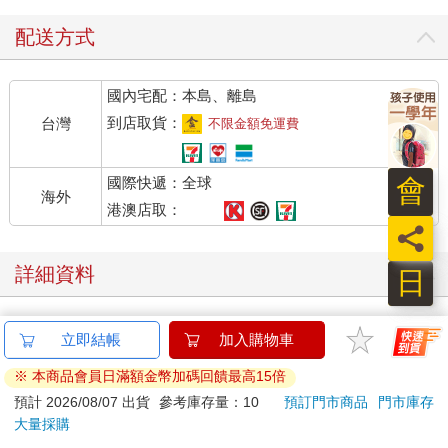
著就紅了眼眶。
配送方式
從小到大，安娜覺得自己不斷遭到排擠、批評和誤會。她逼自己
像變色龍一樣適應新環境，靠耍寶搞笑維持生存，但卻自尊低
國內宅配：本島、離島
落，也經常為自己講出的話後悔。畢業後的她考進藝術學院，讀
著讀著又覺得自己沒有藝術天分。她需要獲得肯定才敢繼續走這
到店取貨：
台灣
不限金額免運費
條路，可是，儘管她入選展覽，也有人向她買畫，她還是決定轉
換生涯跑道。由於安娜的媽媽是護理師，安娜熟悉職業型態，也
國際快遞：全球
會
喜歡這份工作規則清楚、指引明確的特色，決定也成為護理師。
海外
港澳店取：
員
她告訴我：「對我來說，這份工作簡直完美。每天都不一樣。而
且我喜歡與人互動，喜歡讓人感覺變好。」
詳細資料
日
然而，安娜雖然喜歡這份工作，也表現得不錯，卻還是經常覺得
自己不適任。她說：「我覺得自己腦子不錯，但別人不這麼想。
立即結帳
加入購物車
語言
中文繁體
裝訂
紙本平裝
我有點口拙，沒辦法很快回話。」
※ 本商品會員日滿額金幣加碼回饋最高15倍
ISBN
9786267771044
分級
普通級
到了二十出頭，她被工作壓得喘不過氣，隨時都覺得疲憊不堪，
預計 2026/08/07 出貨
參考庫存量：10
預訂門市商品
門市庫存
還犯了一些絕不能讓別人知道的錯。
商品規
大量採購
頁數
304
25開15*21cm
格