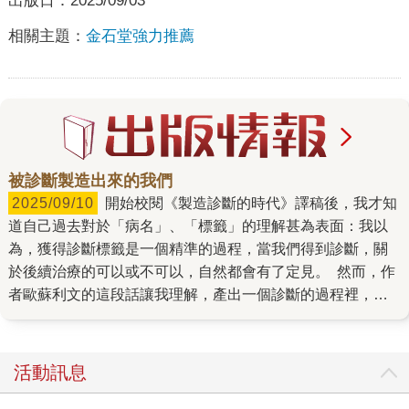
出版日：
2025/09/03
相關主題：
金石堂強力推薦
被診斷製造出來的我們
2025/09/10
開始校閱《製造診斷的時代》譯稿後，我才知
道自己過去對於「病名」、「標籤」的理解甚為表面：我以
為，獲得診斷標籤是一個精準的過程，當我們得到診斷，關
於後續治療的可以或不可以，自然都會有了定見。 然而，作
者歐蘇利文的這段話讓我理解，產出一個診斷的過程裡，其
實有許多複雜的變因，甚至不確定性： 「診斷既是藝術，也
是科學，而或許會令某些人驚訝的是，藝術在先……建立新
診斷同樣既是科學，也是藝術，但和診斷不一樣的是，科學
活動訊息
必須在先。」 作者在書中訪談了各種病症與患者案例，為的
是讓讀者明白，每個診斷產出的過程可能並非精準、標準，