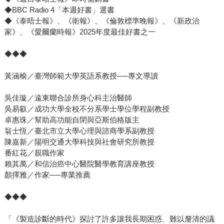
們喜歡被稱作「自閉人」，不喜歡被叫「有自閉症的人」，
◆BBC Radio 4「本週好書」選書
也不喜歡被說成是某一種障礙……雖然適應社會辛苦，但仍
◆《泰晤士報》、《衛報》、《倫敦標準晚報》、《新政治
能勉強戴上面具，甚至在社群媒體上侃侃而談，讓普羅大眾
家》、《愛爾蘭時報》2025年度最佳好書之一
更加理解「他們的」自閉症。 章節最後也提到了以利亞，有
學習障礙與重度自閉症，即便二十歲了仍然有非常高的照顧
◆◆◆
需求。然而，在公共領域、慈善機構或是學術研討會，代表
自閉族群發言的往往是能勉強戴上面具的輕度患者，於是大
黃涵榆／臺灣師範大學英語系教授──專文導讀
眾難以認識像以利亞這樣無法為自己發聲的重症患者，以利
吳佳璇／遠東聯合診所身心科主治醫師
亞成了自閉症邊緣人，甚至進不了自閉症學校。 這正是過度
吳易叡／成功大學全校不分系學士學位學程副教授
診斷造成的現象之一。 一個診斷（標籤）的影響力遠遠超乎
卓惠珠／幫助高功能自閉與亞斯伯格版主
我們想像，能夠牽動一個人的身分、整個社會的價值觀，影
翁士恆／臺北市立大學心理與諮商學系副教授
響著醫療與社會資源，也可能體現在醫病關係裡不對等的權
陳嘉新／陽明交通大學科技與社會研究所教授
力。讀完這本書，我大概能夠明白，除了尋求解方，安頓自
番紅花／親職作家
我或許會是診斷之所以存在的價值之一。重要的是，就像作
賴其萬／和信治癌中心醫院醫學教育講座教授
顏擇雅／作家──專業推薦
者最後的呼籲，無論醫者、患者，乃至家屬，都該學習傾
聽、理解，以及與不確定共處。
◆◆◆
「《製造診斷的時代》探討了許多讓我長期困惑、難以釐清的議