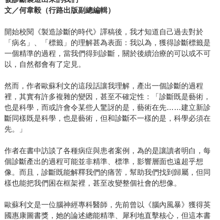
文／何韋毅（行路出版副總編輯）
開始校閱《製造診斷的時代》譯稿後，我才知道自己過去對於
「病名」、「標籤」的理解甚為表面：我以為，獲得診斷標籤是
一個精準的過程，當我們得到診斷，關於後續治療的可以或不可
以，自然都會有了定見。
然而，作者歐蘇利文的這段話讓我理解，產出一個診斷的過程
裡，其實有許多複雜的變因，甚至不確定性：「診斷既是藝術，
也是科學，而或許會令某些人驚訝的是，藝術在先……建立新診
斷同樣既是科學，也是藝術，但和診斷不一樣的是，科學必須在
先。」
作者在書中訪談了各種病症與患者案例，為的是讓讀者明白，每
個診斷產出的過程可能並非精準、標準，影響層面也遠超乎想
像。而且，診斷既能解釋我們的痛苦，幫助我們找到歸屬，但同
樣也能把我們困在框架裡，甚至改變整個社會的想像。
歐蘇利文是一位腦神經專科醫師，先前曾以《腦內風暴》獲得英
國惠康圖書獎，她的論述總能精準、犀利地直擊核心，但這本書