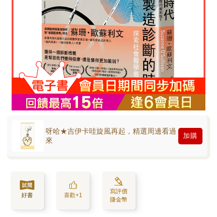
呀哈★吉伊卡哇旋風再起，精選周邊看過
加購
來
寫評價
好書
喜歡+1
賺金幣