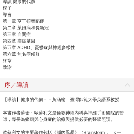
導讀 健康的代價
楔子
導言
第一章 亨丁頓舞蹈症
第二章 萊姆病和長新冠
第三章 自閉症
第四章 癌症基因
第五章 ADHD、憂鬱症與神經多樣性
第六章 無名症候群
終章
致謝
序／導讀
【導讀】健康的代價－－黃涵榆 臺灣師範大學英語系教授
本書作者蘇珊・歐蘇利文是倫敦神經內科與神經手術醫院的醫
師，專長為癲癇與心身症的治療與提供必要的醫學照護。
歐蘇利文的主要著作包括《腦內風暴》（Brainstorm，二○一