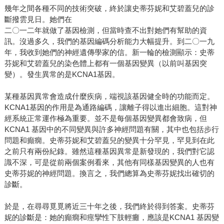
幾年之間各種不同的技術突破，終於讓史蒂芬妮和艾碧蓋兒的診
斷撥雲見日。她們在
二〇一二年就做了基因檢測，但當時查不出對她們有幫助的資
訊。沒過多久，我們的基因編碼分析能力大幅提升。到二〇一九
年，我收到她們的神經遺傳學家的信。新一輪的檢測顯示：史蒂
芬妮和艾碧蓋兒的染色體上都有一個基因變異（以前叫基因突
變）。發生異常的是KCNA1基因。
某種基因異常會造成什麼疾病，端視該基因健全時的功能而定。
KCNA1基因的作用是為通路編碼，讓離子得以進出細胞。這對神
經系統正常運作極為重要。並不是每個基因變異都會致病，但
KCNA1 基因中的不同變異與許多神經問題有關，其中也包括步行
問題和癲癇。史蒂芬妮和艾碧蓋兒的變異十分罕見，罕見到在此
之前只有兩份紀錄。雖然這種基因異常是新發現的，我們對它認
識不深，可是從前兩個案例看來，其他有同樣基因變異的人也有
史蒂芬妮的神經問題。換言之，我們總算為史蒂芬妮找出確切的
診斷。
於是，在尋尋覓覓將近三十年之後，我們終於得到答案。史蒂芬
妮的診斷是：她的癲癇和痙攣性下肢輕癱，應該是KCNA1 基因變