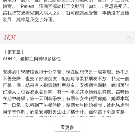
轉彎。「Patient」這個字源於拉丁文動詞「pati」，意思是受苦。
當我把艾碧蓋兒劃入病人之列，就可能讓她受苦。事情沒有這樣
發展，純粹是我交了好運。
試閱
【第五章】
ADHD、憂鬱症與神經多樣性
安娜的中學階段過得十分辛苦，現在回想仍是一場夢魘。她不是
不善交際，也交了好些朋友，但她每每緊黏朋友不放，黏完一個
再黏一個，結果有人指責她利用朋友。安娜個性衝動，總想著討
好別人，也容易跟著起鬨。有一件事尤其令她難以釋懷。當時她
在期中轉學，第一天到新學校，有兩個女生很照顧她，她原本鬆
了一口氣，孰料到了午餐時間，幾個女生開始嬉鬧，彼此慫恿對
同學惡作劇，於是安娜對男生吐了橘子汁。雖然當下刺激有趣，
事後卻後悔不已，覺得這件事為她的中學生涯蒙上陰影。
看更多
「第一天到新學校就做那種事，別人會怎麼看我？」安娜說著說