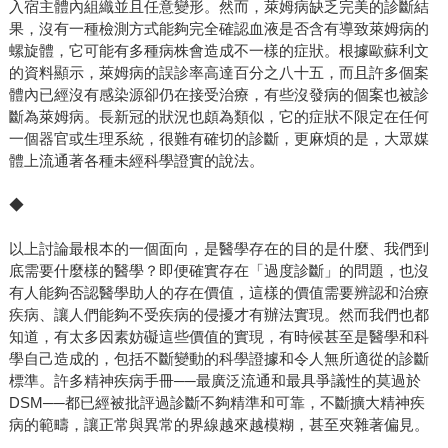
入宿主體內組織並且任意變形。然而，萊姆病缺乏完美的診斷結
果，沒有一種檢測方式能夠完全確認血液是否含有導致萊姆病的
螺旋體，它可能有多種病株會造成不一樣的症狀。根據歐蘇利文
的資料顯示，萊姆病的誤診率高達百分之八十五，而且許多個案
體內已經沒有感染源卻仍在接受治療，有些沒發病的個案也被診
斷為萊姆病。長新冠的狀況也頗為類似，它的症狀不限定在任何
一個器官或生理系統，很難有確切的診斷，更麻煩的是，大眾媒
體上流通著各種未經科學證實的說法。
◆
以上討論最根本的一個面向，是醫學存在的目的是什麼、我們到
底需要什麼樣的醫學？即便確實存在「過度診斷」的問題，也沒
有人能夠否認醫學助人的存在價值，這樣的價值需要辨認和治療
疾病、讓人們能夠不受疾病的侵擾才有辦法實現。然而我們也都
知道，有太多因素妨礙這些價值的實現，有時候甚至是醫學和科
學自己造成的，包括不斷變動的科學證據和令人無所適從的診斷
標準。許多精神疾病手冊──最廣泛流通和最具爭議性的莫過於
DSM──都已經被批評過診斷不夠精準和可靠，不斷擴大精神疾
病的範疇，讓正常與異常的界線越來越模糊，甚至夾雜著偏見。