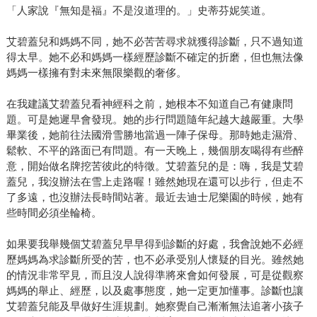
「人家說『無知是福』不是沒道理的。」史蒂芬妮笑道。
艾碧蓋兒和媽媽不同，她不必苦苦尋求就獲得診斷，只不過知道
得太早。她不必和媽媽一樣經歷診斷不確定的折磨，但也無法像
媽媽一樣擁有對未來無限樂觀的奢侈。
在我建議艾碧蓋兒看神經科之前，她根本不知道自己有健康問
題。可是她遲早會發現。她的步行問題隨年紀越大越嚴重。大學
畢業後，她前往法國滑雪勝地當過一陣子保母。那時她走濕滑、
鬆軟、不平的路面已有問題。有一天晚上，幾個朋友喝得有些醉
意，開始做名牌挖苦彼此的特徵。艾碧蓋兒的是：嗨，我是艾碧
蓋兒，我沒辦法在雪上走路喔！雖然她現在還可以步行，但走不
了多遠，也沒辦法長時間站著。最近去迪士尼樂園的時候，她有
些時間必須坐輪椅。
如果要我舉幾個艾碧蓋兒早早得到診斷的好處，我會說她不必經
歷媽媽為求診斷所受的苦，也不必承受別人懷疑的目光。雖然她
的情況非常罕見，而且沒人說得準將來會如何發展，可是從觀察
媽媽的舉止、經歷，以及處事態度，她一定更加懂事。診斷也讓
艾碧蓋兒能及早做好生涯規劃。她察覺自己漸漸無法追著小孩子