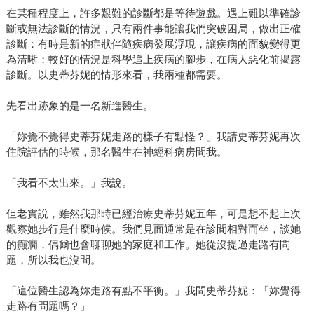
在某種程度上，許多艱難的診斷都是等待遊戲。遇上難以準確診
斷或無法診斷的情況，只有兩件事能讓我們突破困局，做出正確
診斷：有時是新的症狀伴隨疾病發展浮現，讓疾病的面貌變得更
為清晰；較好的情況是科學追上疾病的腳步，在病人惡化前揭露
診斷。以史蒂芬妮的情形來看，我兩種都需要。
先看出跡象的是一名新進醫生。
「妳覺不覺得史蒂芬妮走路的樣子有點怪？」我請史蒂芬妮再次
住院評估的時候，那名醫生在神經科病房問我。
「我看不太出來。」我說。
但老實說，雖然我那時已經治療史蒂芬妮五年，可是想不起上次
觀察她步行是什麼時候。我們見面通常是在診間相對而坐，談她
的癲癇，偶爾也會聊聊她的家庭和工作。她從沒提過走路有問
題，所以我也沒問。
「這位醫生認為妳走路有點不平衡。」我問史蒂芬妮：「妳覺得
走路有問題嗎？」