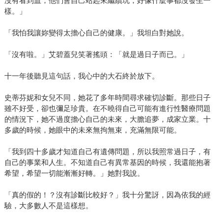
沒有看到血，他們會自己站起來繼續玩，好像什麼事都沒發生一
樣。」
「我怕我讓妳變得太擔心自己的健康。」我坦白對她說。
「沒有啦。」艾碧蓋兒笑著搖頭：「就是過日子而已。」
十一年後聽見這句話，我心中的大石終於放下。
史蒂芬妮和女兒不同，她花了多年時間尋求確切診斷。那些日子
雖不好受，卻也彌足珍貴。在不曉得自己可能有進行性醫療問題
的情況下，她不過度擔心自己的未來，大膽追夢，成家立業。十
多歲的時候，她眼中的未來無拘無束，充滿無限可能。
「我到四十多歲才知道自己有遺傳問題，所以我照常過日子，有
自己的事業和人生。不知道自己有異常基因的時候，我還能抱著
希望，希望一切能漸漸好轉。」她對我說。
「真的假的！？沒有診斷比較好？」我十分驚訝，因為依我的經
驗，大多數人不是這樣想。