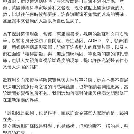
與資源，所以遭遇病痛時，尋求診斷是再自然不過的反應。然
而，英國神經科專家歐蘇利文發現，現今被貼上醫療標籤的人
數，比以往任何時候都要多，許多診斷遠不如我們以為的明確，
甚至讓本來健康的人誤以為自己生病了。
為了探討這個現象，曾獲「惠康圖書獎」殊榮的歐蘇利文再次執
筆，以醫者身分探訪了自閉症、癌症基因、ADHD、亨丁頓舞蹈
症、萊姆病等病患與家屬，記錄下許多動人的真實故事，以及人
們在面臨「獲得診斷」與「無法知曉病因」等複雜問題的掙扎苦
痛，也以人文視角直視診斷過度的現象，提出許多充滿醫者仁心
又發人深省的詰問。
歐蘇利文向來擅長將臨床實務與人性故事並陳，她在本書不僅展
現深埋於醫療行為之後的情感與議題，也帶領讀者開始思索，當
診斷開始變得無所不包，我們該如何應對健康與疾病之間那條正
在重新定義的界線。
「診斷既是藝術，也是科學，而或許會令某些人驚訝的是，藝術
在先……
建立新診斷同樣既是科學，也是藝術，但和診斷不一樣的是，科
學必須在先。」