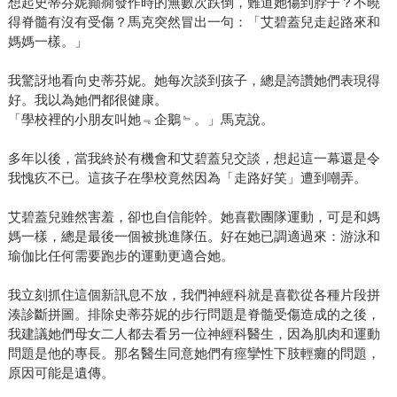
想起史蒂芬妮癲癇發作時的無數次跌倒，難道她傷到脖子？不曉
得脊髓有沒有受傷？馬克突然冒出一句：「艾碧蓋兒走起路來和
媽媽一樣。」
我驚訝地看向史蒂芬妮。她每次談到孩子，總是誇讚她們表現得
好。我以為她們都很健康。
「學校裡的小朋友叫她﹃企鵝﹄。」馬克說。
多年以後，當我終於有機會和艾碧蓋兒交談，想起這一幕還是令
我愧疚不已。這孩子在學校竟然因為「走路好笑」遭到嘲弄。
艾碧蓋兒雖然害羞，卻也自信能幹。她喜歡團隊運動，可是和媽
媽一樣，總是最後一個被挑進隊伍。好在她已調適過來：游泳和
瑜伽比任何需要跑步的運動更適合她。
我立刻抓住這個新訊息不放，我們神經科就是喜歡從各種片段拼
湊診斷拼圖。排除史蒂芬妮的步行問題是脊髓受傷造成的之後，
我建議她們母女二人都去看另一位神經科醫生，因為肌肉和運動
問題是他的專長。那名醫生同意她們有痙攣性下肢輕癱的問題，
原因可能是遺傳。