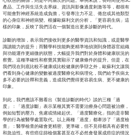
心狀態的關係，則是不同層次的問題。舉例來說，長時間使用3C
產品、工作與生活失去界線、資訊與影像過度刺激等等，都很有
可能會對神經系統造成負擔，引發專注力不足、倦怠或其他類型
的心身症和神經病變。根據歐蘇利文的分析，「更容易生病」這
樣的印象，反映了我們活在一個製造出更多診斷的時代。
診斷的增加，表示我們接收到更多的醫學資訊和知識，或是醫學
識讀能力的提升；而醫學科技能夠更精準地偵測到身體器官組織
與功能運作更細微的狀態，大幅提升我們對於身體和健康狀況的
察覺。這種準確性和察覺其實顯示了健康條件的提升。但是，在
我們現在到底比較不健康或比較健康的爭辯之外，歐蘇利文讓我
們看到身心健康的變數被過度醫療化和病理化，我們給予疾病太
多不必要的詮釋和意義，造成我們覺得更容易生病、更不健康的
印象。
到此，我們應該不難看出《製造診斷的時代》談的三種「過
度」：「過度診斷」表示某種其實不需要治療身心問題被治療，
例如短暫的壓力、焦慮或情緒起伏。「過度醫療化」指的是非醫
學的行為被醫學處置取代。以上兩種「過度」都牽涉了「過度檢
查」：醫學檢查的確會更精密、更準確，但不見得都具有必要性
和急迫性。有些癌症篩檢個案甚至在不必然會發展成癌症的情況