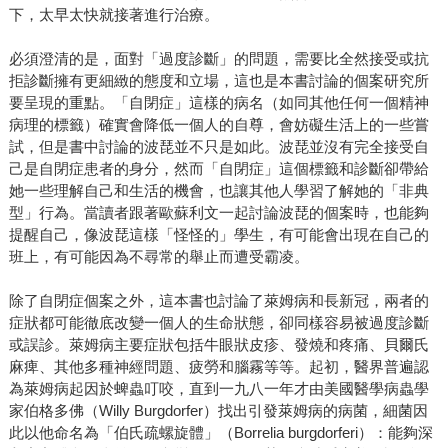
下，太早太快就接著進行治療。
必須澄清的是，面對「過度診斷」的問題，需要比全然接受或抗
拒診斷擁有更細緻的態度和立場，這也是本書討論的個案研究所
要呈現的重點。「自閉症」這樣的病名（如同其他任何一個精神
病理的標籤）確實會降低一個人的自尊，會妨礙生活上的一些嘗
試，但是書中討論的波琵並不只是如此。波琵並沒有完全接受自
己是自閉症患者的身分，然而「自閉症」這個標籤和診斷卻帶給
她一些理解自己和生活的機會，也讓其他人學習了解她的「非典
型」行為。當讀者跟著歐蘇利文一起討論波琵的個案時，也能夠
提醒自己，像波琵這樣「怪怪的」學生，有可能會出現在自己的
班上，有可能因為不尋常的舉止而遭受霸凌。
除了自閉症個案之外，這本書也討論了萊姆病和長新冠，兩者的
症狀都可能徹底改變一個人的生命狀態，卻同樣容易被過度診斷
或誤診。萊姆病主要症狀包括牛眼狀皮疹、發燒和疼痛、貝爾氏
麻痺、其他多種神經問題、疲勞和腦霧等等。起初，醫界普遍認
為萊姆病起因於蜱蟲叮咬，直到一九八一年才由美國醫學病蟲學
家伯格多佛（Willy Burgdorfer）找出引發萊姆病的病菌，細菌因
此以他命名為「伯氏疏螺旋體」（Borrelia burgdorferi）：能夠深