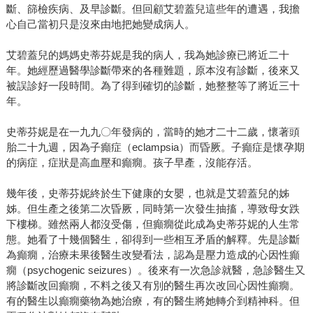
斷、篩檢疾病、及早診斷。但回顧艾碧蓋兒這些年的遭遇，我擔
心自己當初只是沒來由地把她變成病人。
艾碧蓋兒的媽媽史蒂芬妮是我的病人，我為她診療已將近二十
年。她經歷過醫學診斷帶來的各種難題，原本沒有診斷，後來又
被誤診好一段時間。為了得到確切的診斷，她整整等了將近三十
年。
史蒂芬妮是在一九九〇年發病的，當時的她才二十二歲，懷著頭
胎二十九週，因為子癲症（eclampsia）而昏厥。子癲症是懷孕期
的病症，症狀是高血壓和癲癇。孩子早產，沒能存活。
幾年後，史蒂芬妮終於生下健康的女嬰，也就是艾碧蓋兒的姊
姊。但生產之後第二次昏厥，同時第一次發生抽搐，導致母女跌
下樓梯。雖然兩人都沒受傷，但癲癇從此成為史蒂芬妮的人生常
態。她看了十幾個醫生，卻得到一些相互矛盾的解釋。先是診斷
為癲癇，治療未果後醫生改變看法，認為是壓力造成的心因性癲
癇（psychogenic seizures）。後來有一次急診就醫，急診醫生又
將診斷改回癲癇，不料之後又有別的醫生再次改回心因性癲癇。
有的醫生以癲癇藥物為她治療，有的醫生將她轉介到精神科。但