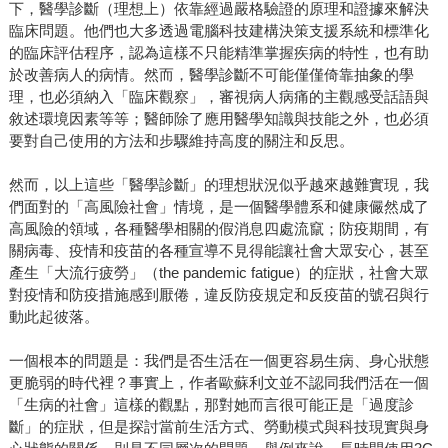
下，醫學診斷（理想上）依靠經過嚴格驗證的原理和證據來解決
臨床問題。他們也大多透過電腦科技建構決策支援系統和標準化
的臨床評估程序，認為這樣不只能精準掌握疾病的特性，也有助
於改善病人的病情。然而，醫學診斷不可能僅僅倚靠抽象的學
理，也必須納入「臨床觀察」，審視病人病痛的主觀感受話語與
敘述環境因素等等；醫師除了應用醫學知識與技能之外，也必須
要對自己使用的方法和步驟維持高度的關注和反思。
然而，以上這些「醫學診斷」的理想狀況似乎越來越難實現，我
們面對的「高風險社會」情境，是一個醫學體系和健康儼然成了
高風險的領域，各種醫學相關的假消息四處流竄；防疫期間，有
關病毒、疫情和疫苗的各種宣導不見得能讓社會大眾安心，甚至
產生「大流行疲勞」（the pandemic fatigue）的症狀，社會大眾
對疫情和防疫措施感到厭倦，違反防疫規定和反疫苗的號召與行
動此起彼落。
一個根本的問題是：我們是否生活在一個更容易生病、身心狀態
更脆弱的時代裡？事實上，作者歐蘇利文並不認同我們活在一個
「生病的社會」這樣的觀點，那對她而言很可能正是「過度診
斷」的症狀，但是探討當前生活方式、勞動模式與科技現實與身