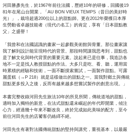
河田勝彥先生，於1967年前往法國，歷經10年的研修，回國後19
81年在尾山台開業，「AU BON VIEUX TEMPS（昔日的美好時
光）」，栽培超過200位以上的甜點師。更在2012年榮獲日本厚
生勞動省卓越技能者（現代の名工）的肯定，享有「日本甜點教
父」之盛譽！
「我曾和在法國認識的畫家一起參觀美術館與骨董。那位畫家讓
我了解到設計能呈現時代的背景。那段時間讓我思考到，甜點也
是了解文化與時代背景的重要元素。說起來已是往事，我造訪各
地不一定是找人教授甜點的作法。大多只是吃、看、聽，運用當
時累積的經驗和技術，一面不斷摸索嘗試，一面製作甜點。可露
麗蛋糕（→P 218）就是這樣做出的甜點之一。當我對鄉土與傳統
甜點更多投入之後，反而有越來越多想嘗試製作的創意出現。」
本書完整收錄河田先生旅法10年的所見所聞，傳統道地的甜點，
適時加入獨特的新意，在法式甜點還未崛起的年代即開業，傾注
心力，經過幾十年來不斷改良，終於完成如此美味的配方，至今
前往河田先生的店饕客仍絡繹不絕。
河田先生有著對法國傳統甜點的堅持與講究，重視基本，以最嚴