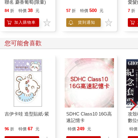
聯名 麝香葡萄(限量)
+文具組
愛髮
38
500
84
折
特價
元
57
折
特價
元
7
折
加入購物車
貨到通知
您可能會喜歡
吉伊卡哇 造型貼紙-紫
SDHC Class10 16G高
攻殼機
速記憶卡
數位
67
249
96
折
特價
元
特價
元
特價