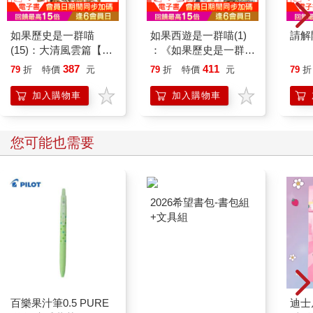
如果歷史是一群喵
如果西遊是一群喵(1)
請解
(15)：大清風雲篇【萌
：《如果歷史是一群
貓漫畫學歷史】
喵》作者最新力作，附
387
411
79
折
特價
元
79
折
特價
元
79
折
【首卷特典】拉頁
加入購物車
加入購物車
您可能也需要
百樂果汁筆0.5 PURE
2026希望書包-書包組
迪士