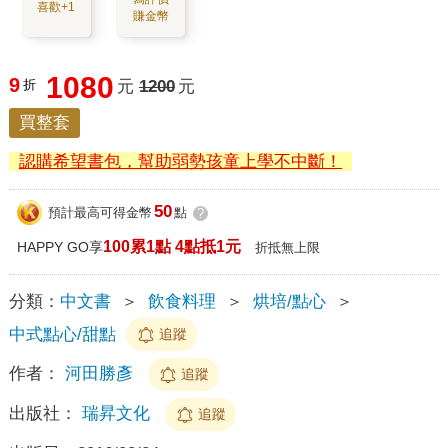
喜歡+1
賺金幣
1080
9
折
元
1200
元
買整套
認購希望書包，幫助弱勢孩童上學不中斷！
50
預計最高可得金幣
點
?
100累1點 4點抵1元
HAPPY GO享
折抵無上限
分類：
中文書
＞
飲食料理
＞
烘培/點心
＞
中式點心/甜點
追蹤
作者：
河田勝彥
追蹤
出版社：
瑞昇文化
追蹤