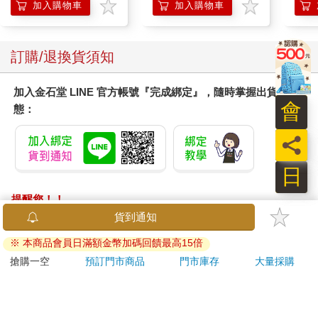
加入購物車
加入購物車
訂購/退換貨須知
加入金石堂 LINE 官方帳號『完成綁定』，隨時掌握出貨動
會
態：
員
日
提醒您！！
金石堂及銀行均不會請您操作ATM! 如接獲電話要求您前往
貨到通知
ATM提款機，請不要聽從指示，以免受騙上當！
※ 本商品會員日滿額金幣加碼回饋最高15倍
退換貨須知：
搶購一空
預訂門市商品
門市庫存
大量採購
**提醒您，鑑賞期不等於試用期，退回商品須為全新狀態**
依據「消費者保護法」第19條及行政院消費者保護處公告之
「通訊交易解除權合理例外情事適用準則」，以下商品購買