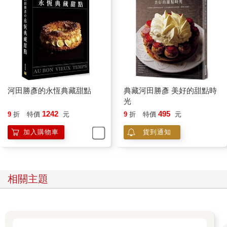
河田勝彥的永恆典藏甜點
典藏河田勝彥 美好的甜點時
光
1242
495
9
折
特價
元
9
折
特價
元
加入購物車
貨到通知
相關主題