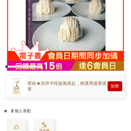
呀哈★吉伊卡哇旋風再起，精選周邊看過
加購
來
★
2
個人喜歡
寫評價