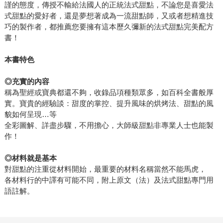
謹的態度，傳授不輸給法國人的正統法式甜點，不論您是喜愛法
式甜點的愛好者，還是夢想著成為一流甜點師，又或者想精進技
巧的製作者，都推薦您要擁有這本歷久彌新的法式甜點完美配方
書！
本書特色
◎
充實的內容
稱為聖經或寶典都還不夠，收錄品項種類眾多，如百科全書般厚
實。寶貴的經驗談：甜度的掌控、提升風味的烘烤法、甜點的風
貌如何呈現…等
全彩圖解、詳盡步驟，不用擔心，大師級甜點非專業人士也能製
作！
◎
材料就是基本
對甜點的注重從材料開始，最重要的材料名稱當然不能馬虎，
各材料行的中譯有可能不同，附上原文（法）及法式甜點專門用
語註解。