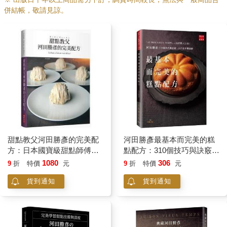
併結帳，敬請見諒。
甜點教父河田勝彥的完美配
河田勝彥最基本而完美的糕
方：日本國寶級甜點師傅在
點配方：310個技巧與訣竅，
台第一本，XXXL超重量級精
547張步驟圖解，「AU BON
1080
306
9
折
特價
元
9
折
特價
元
裝版
VIEUX TEMPS」人氣糕點
貨到通知
貨到通知
大公開！