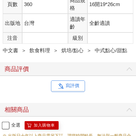
商品規
頁數
360
16開19*26cm
格
適讀年
出版地
台灣
全齡適讀
齡
注音
級別
中文書
＞
飲食料理
＞
烘培/點心
＞
中式點心/甜點
商品評價
寫評價
相關商品
全選
加入購物車
※ 出版日十年以上商品需另下訂，調貨時間較長，無法與一般商品合