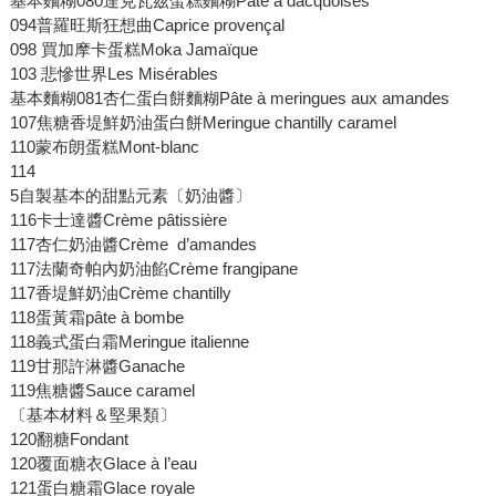
基本麵糊080達克瓦茲蛋糕麵糊Pâte à dacquoises
094普羅旺斯狂想曲Caprice provençal
098 買加摩卡蛋糕Moka Jamaïque
103 悲慘世界Les Misérables
基本麵糊081杏仁蛋白餅麵糊Pâte à meringues aux amandes
107焦糖香堤鮮奶油蛋白餅Meringue chantilly caramel
110蒙布朗蛋糕Mont-blanc
114
5自製基本的甜點元素〔奶油醬〕
116卡士達醬Crème pâtissière
117杏仁奶油醬Crème d’amandes
117法蘭奇帕內奶油餡Crème frangipane
117香堤鮮奶油Crème chantilly
118蛋黃霜pâte à bombe
118義式蛋白霜Meringue italienne
119甘那許淋醬Ganache
119焦糖醬Sauce caramel
〔基本材料＆堅果類〕
120翻糖Fondant
120覆面糖衣Glace à l’eau
121蛋白糖霜Glace royale