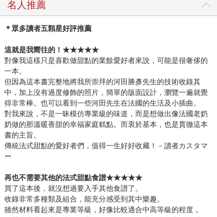
名人推薦
＊眾多讀者五顆星好評推薦
這就是我嚮往的！
★★★★★
對像我這樣只是喜歡做甜點的業餘愛好者來說，可能是很奢侈的
一本。
但因為這本書完整地將我所崇拜的河田勝彥先生的技術收錄其
中，加上沒有過度修飾的照片，簡單的版面設計，瀏覽一遍就覺
得非常棒。也可以看到一些河田先生在法國的生活及小插曲。
對我來說，不是一昧模仿專業級的味道，而是想做出像法國老奶
奶做的那溫暖香甜的幸福家庭糕點。而衷於基本，也是貫徹這本
書的主旨。
傳統法式甜點的愛好者們，值得一生好好收藏！－讀者カスタマ
ー
再也不需要其他的法式甜點食譜
★★★★★
買了這本後，就沒想過要入手其他食譜了。
收錄非常多種類及組合，能充分感受到其中樂趣。
雖然材料看起來是專業等級，好像比較適合中高等級的程度，