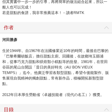
但其實書中一步一步的引導，再將簡單的做法組合起來，所以一
般人也可以完成！
若是甜點的食譜，我非常推薦這本！－讀者RMTK
作者
河田勝彥
生於1944年。自1967年在法國修業近10年的時間，最後在巴黎的
「巴黎希爾頓飯店」擔任甜點主廚。回國後，在故鄉埼玉縣浦
和，從事巧克力甜點和烘焙類小糕點等的批發。1981年，在世田
谷區的尾山台開設「昔日的美好時光（AU BON VIEUX
TEMPS）」迄今。他廣泛學習各類型甜點，希望今後能製作、販
售展現自我精神的獨創甜點，常有新作品，積極開拓新類型甜
點。
2012年日本厚生勞動省《卓越技能者（現代の名工）》獲獎。
目錄