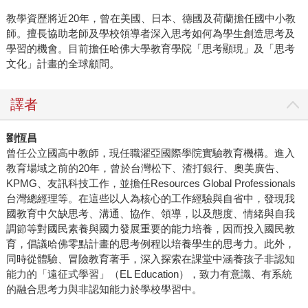
教學資歷將近20年，曾在美國、日本、德國及荷蘭擔任國中小教
師。擅長協助老師及學校領導者深入思考如何為學生創造思考及
學習的機會。目前擔任哈佛大學教育學院「思考顯現」及「思考
文化」計畫的全球顧問。
譯者
劉恆昌
曾任公立國高中教師，現任職濯亞國際學院實驗教育機構。進入
教育場域之前的20年，曾於台灣松下、渣打銀行、奧美廣告、
KPMG、友訊科技工作，並擔任Resources Global Professionals
台灣總經理等。在這些以人為核心的工作經驗與自省中，發現我
國教育中欠缺思考、溝通、協作、領導，以及態度、情緒與自我
調節等對國民素養與國力發展重要的能力培養，因而投入國民教
育，倡議哈佛零點計畫的思考例程以培養學生的思考力。此外，
同時從體驗、冒險教育著手，深入探索在課堂中涵養孩子非認知
能力的「遠征式學習」（EL Education），致力有意識、有系統
的融合思考力與非認知能力於學校學習中。