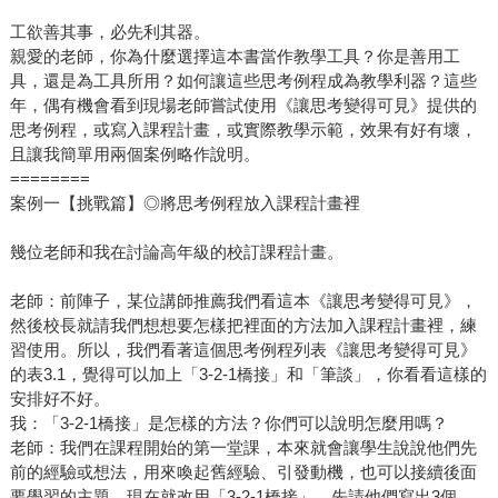
工欲善其事，必先利其器。
親愛的老師，你為什麼選擇這本書當作教學工具？你是善用工
具，還是為工具所用？如何讓這些思考例程成為教學利器？這些
年，偶有機會看到現場老師嘗試使用《讓思考變得可見》提供的
思考例程，或寫入課程計畫，或實際教學示範，效果有好有壞，
且讓我簡單用兩個案例略作說明。
========
案例一【挑戰篇】◎將思考例程放入課程計畫裡
幾位老師和我在討論高年級的校訂課程計畫。
老師：前陣子，某位講師推薦我們看這本《讓思考變得可見》，
然後校長就請我們想想要怎樣把裡面的方法加入課程計畫裡，練
習使用。所以，我們看著這個思考例程列表《讓思考變得可見》
的表3.1，覺得可以加上「3-2-1橋接」和「筆談」，你看看這樣的
安排好不好。
我：「3-2-1橋接」是怎樣的方法？你們可以說明怎麼用嗎？
老師：我們在課程開始的第一堂課，本來就會讓學生說說他們先
前的經驗或想法，用來喚起舊經驗、引發動機，也可以接續後面
要學習的主題。現在就改用「3-2-1橋接」，先請他們寫出3個