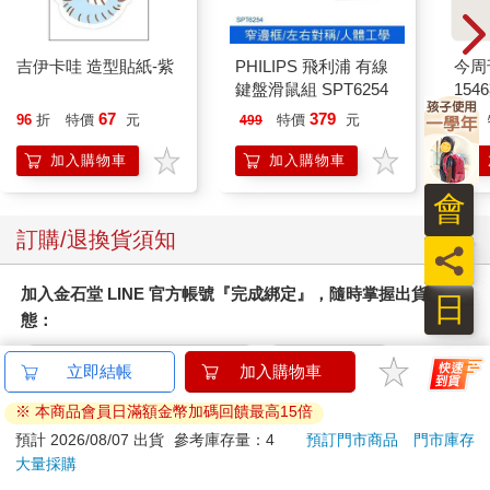
．運用與變化．
吉伊卡哇 造型貼紙-紫
PHILIPS 飛利浦 有線
今周
園景小學的老師亞歷珊卓．桑琪絲發現，可以由老師扮演書記，
鍵盤滑鼠組 SPT6254
154
跟整班年幼的孩子一起進行「創造意義」例程。她細述：「說閒
話（gossip）的問題慢慢在我班上滋長，有天下課時，它爆發
67
379
96
折
特價
元
特價
元
499
99
了。我找了一篇可以跟學生共同閱讀的文本，好讓每個人的理解
加入購物車
加入購物車
一致。然後，我請全班學生坐在地毯上，告訴他們，我覺得有一
項思考例程可以幫我們更理解說閒話的概念。」她用藍色麥克筆
會
將單一語詞記錄下來：壞，謠言，散播，難過，不友善……等等
（圖3.5）。一旦感覺班上學生好像已經想不出新語詞時，亞歷珊
訂購/退換貨須知
員
卓便邀請學生在眼前紙上已有的語詞之下增加新語詞，然後她以
粉紅色麥克筆記錄。當全班學生繼續探索連結時，亞歷珊卓對學
加入金石堂 LINE 官方帳號『完成綁定』，隨時掌握出貨動
日
生的投入度印象深刻。「他們非常認真看待此事。」她說。學生
態：
的問題顯示他們關心如何停止這種行為。到了最後一個步驟，亞
歷珊卓請學生回到座位，寫下他們自己對於說閒話的定義，然後
立即結帳
加入購物車
她將每一個定義大聲讀出來。亞歷珊卓為這段關於說閒話及其影
響的對話作了結論。「我感覺到，學生真的很感激我花時間幫他
※ 本商品會員日滿額金幣加碼回饋最高15倍
們更深入了解他們的問題，並幫他們建立解決這些問題的能
預計 2026/08/07 出貨
參考庫存量：4
預訂門市商品
門市庫存
力。」她回想道。
提醒您！！
大量採購
羅徹斯特高中的特教老師雷妮．卡瓦拉和依瑞卡．盧斯基教導的
金石堂及銀行均不會請您操作ATM! 如接獲電話要求您前往