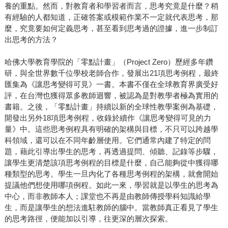
養的重點。然而，對教育者和學習者而言，思考究竟是什麼？稍
有經驗的人都知道，正確答案或模範作業不一定就代表思考，那
麼，究竟要如何定義思考，甚至看到思考過的證據，進一步制訂
出思考的方法？
哈佛大學教育學院的「零點計畫」（Project Zero）歷經多年鑽
研，與全世界數千位學校老師合作，發展出21項思考例程，最終
匯集為《讓思考變得可見》一書。本書不僅在全球教育界廣受好
評，在台灣也獲得眾多教師迴響，被認為是對教學者極為實用的
書籍。之後，「零點計畫」持續以新的全球性教學案例為基礎，
開發出另外18項思考例程，收錄於續作《讓思考變得可見的力
量》中。這些思考例程具有明確的架構與目標，不只可以跨越學
科領域，還可以在不同年齡層使用。它們通常內建了特定的問
題，藉此引導出學生的思考，再透過提問、傾聽、記錄等步驟，
讓學生更清楚該項思考例程的目標是什麼，自己能夠從中獲得哪
種類型的思考。學生一旦內化了各種思考例程的架構，就會開始
提議他們想使用哪項例程。如此一來，學習就是以學生的思考為
中心，而非教師本人；課堂也不再是由教師傳授學科知識給學
生，而是讓學生的想法進駐教師的腦中。當教師真正看見了學生
的思考路徑，便能加以引導，往更深的層次探索。