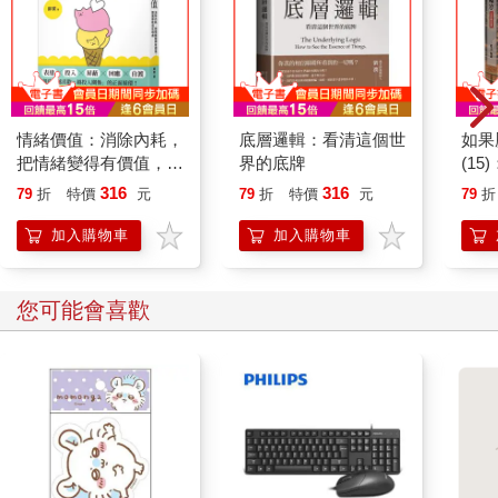
何連結。找出一些連結後，應該要有一位組員畫線連起相關想
法，並在線條上寫出它們的連結關係是什麼。因為這是團體討論
的過程，所以在此階段，並不是每個人都要以書寫方式貢獻想
法。等到組員們看起來像是已經寫完所有他們能想到的連結之
後，把小組的麥克筆收齊，交給下一桌，讓每個小組用新顏色的
筆開始下一輪。
情緒價值：消除內耗，
底層邏輯：看清這個世
如果
6.
寫下一個問題。
一次一人，每位組員根據截至目前為止的探
把情緒變得有價值，跟
界的底牌
(1
討，記下關於原來主題的一個問題。寫下的問題不需要跟海報紙
誰都能自在相處
貓漫
316
316
79
折
特價
元
79
折
特價
元
79
折
上的語詞連在一起，只要寫在空白處即可。學生可以先大聲說出
自己的問題，再寫下來。
加入購物車
加入購物車
7.
寫出一個定義。
發給每位學生一張便利貼。指導學生根據小
組的探討，寫出他們目前對於這個主題╱想法╱概念的定義。鼓
勵學生運用他們小組討論裡出現的想法，要強調這是展現他們個
您可能會喜歡
人理解的定義，而非字典的定義。等到小組裡每個人都寫出自己
的定義之後，每位組員大聲讀出他們的定義，並貼到海報紙上。
8.
分享思考。
進行畫廊漫步，要求學生注意尋找自己這組和其
他小組的異同。另一個作法是，你可以要求學生聚焦在例程的一
個面向，例如：學生提出的語詞，找找看有沒有任何想在其他小
組的海報上新增的連結關係，或他們覺得最有趣的問題。全班一
起匯報大家注意到的重點。