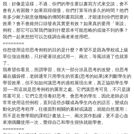
我：好像是這樣，不過，你們的學生要以書寫方式來交談，會不
會有人有困難？如果寫得很慢，你們打算等待多久的時間？他們
有多少耐力願意做幾輪的傳閱和書寫回應，才能達到你們想要的
效果？會不會維持口頭發表其實更有效？如果真的要用「筆談」
例程，那它可以幫我們做到什麼原本可能忽略的或做不到的事？
我們一起來想想可以怎樣調合兩者來使用吧。
========
你想使用這些思考例程的目的是什麼？希望不是因為學校或上級
單位強迫推動，只好硬著頭皮試用一、兩次，等風頭過了也就算
了。
我希望你看見，所謂學習，很大一部分涉及思考的改變，但思考
藏在腦袋裡，老師通常只用學生的答案(思考的結果)來判斷學生的
學習效果，但不知如何讓思考的過程展現出來，真正協助學生學
習──而這就是思考例程的厲害之處。它們讓思考可見，不只是讓
答案可見；它們立意培養好思考、會思考的學生，因此老師必須
常常使用這些例程，直到這些步驟成為學生內在的語言，變成自
動化的思考程序，往後面對相關的素材或議題，就能自然運用；
而不是在整學期的課程計畫放上一、兩次當作點綴，更不是心血
來潮偶爾使用一次，覺得自己和學生很快就能學會。
========