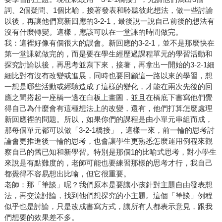
詞、2個疑問、1個比喻，接著發表和聆聽彼此想法，做一些討論
以後，再讓他們寫新回應的3-2-1，最後說一說自己前後的想法有
沒有什麼轉變。這樣，應該可以在一堂課的時間做完。
我：這裡好像有個很大的誤會。新回應的3-2-1，並不是那麼快在
第一堂課就做完的，而是要在學生經歷過課程單元的學習活動和
探究討論以後，再思考並寫下來，接著，再拿出一開始的3-2-1細
細比對有沒有改變或進展，同時也要回顧這一路以來的學習，想
一想是哪些活動或經驗造成了這樣的變化，才能在兩次先後的回
應之間搭起一座橋一邊在白板上畫圖，並且在橋底下書寫他們覺
得自己為什麼會有這種想法上的改變，還有，他們打算怎麼處理
新回應裡的問題。所以，如果你們的課程是由小單元串組而成，
那每個單元都可以做「3-2-1橋接」，這樣一來，前一輪的思考討
論會更推進後一輪的思考，也會讓學生更熟悉怎麼運用例程來觀
察自己的舊已知和新學習。特別是那個1的比喻式思考，對小學生
來說是有點難度的，老師可能也要練習那樣的思考才行，我自己
都覺得不容易想出比喻，但它很重要。
老師：那「筆談」呢？我們原本是要讓小孩針對主題自由發表想
法，再交流討論，找到他們想探究的小主題。這個「筆談」例程
似乎也是討論，只是改成書寫方式，讓所有人都表示意見，跟我
們想要的效果差不多。