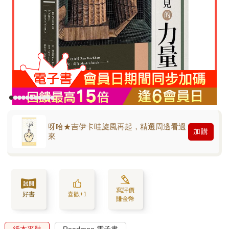
呀哈★吉伊卡哇旋風再起，精選周邊看過
加購
來
寫評價
好書
喜歡+1
賺金幣
紙本平裝
Readmoo 電子書