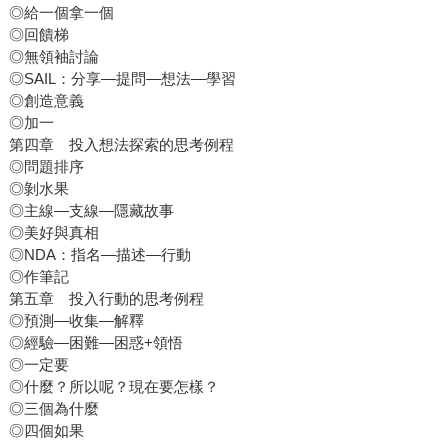
◎給一個拿一個
◎回饋梯
◎無領袖討論
◎SAIL：分享—提問—想法—學習
◎創造意義
◎加一
第四章 投入想法探索的思考例程
◎問題排序
◎剝水果
◎主線—支線—隱藏故事
◎美好與真相
◎NDA：指名—描述—行動
◎作筆記
第五章 投入行動的思考例程
◎預測—收集—解釋
◎經驗—困難—困惑+領悟
◎一定要
◎什麼？所以呢？現在要怎樣？
◎三個為什麼
◎四個如果