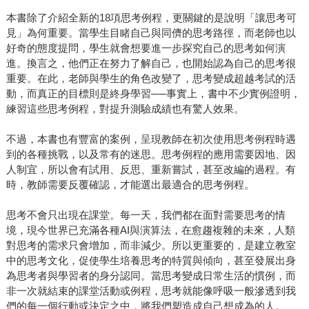
本書除了介紹全新的18項思考例程，更關鍵的是說明「讓思考可
見」為何重要。當學生目睹自己與同儕的思考路徑，而老師也以
好奇的態度提問，學生就會想要進一步探究自己的思考如何演
進。換言之，他們正在努力了解自己，也開始認為自己的思考很
重要。在此，老師與學生的角色改變了，思考變成超越考試的活
動，而真正的目標則是終身學習──事實上，書中不少實例證明，
練習這些思考例程，對提升測驗成績也有驚人效果。
不過，本書也有豐富的案例，呈現教師在初次使用思考例程時遇
到的各種挑戰，以及常有的迷思。思考例程的應用需要因地、因
人制宜，所以會有試用、反思、重新嘗試，甚至改編的過程。有
時，教師需要反覆確認，才能選出最適合的思考例程。
思考不會只出現在課堂。每一天，我們都在面對需要思考的情
境，現今世界已充滿各種AI與演算法，在愈趨複雜的未來，人類
對思考的需求只會增加，而非減少。所以更重要的，是建立教室
中的思考文化，促使學生培養思考的特質與傾向，甚至發展出身
為思考者與學習者的身分認同。當思考變成日常生活的慣例，而
非一次就結束的課堂活動或例程，思考就能像呼吸一般滲透到我
們的每一個行動或決定之中，將我們塑造成自己想成為的人。