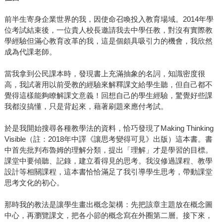
前半生寄身企業世界的我，因使命召喚投入教育場域。2014年學
位考試結束後，一位貴人校長邀請我去中學任教，對沒有實際教
學經驗但滿心教育改革的我，這是個頗具吸引力的機會，我欣然
成為代課老師。
當我拿到公民課本時，發現書上充滿抽象的名詞，知識密度很
高，我試著用以前受教的經驗來解釋課文給學生聽，但自己都不
覺得這樣能夠瞭解課文意義！回想自己的學生經驗，驚覺好些課
我都沒搞懂，只是背起來，藉著刷題來應付考試。
於是我開始搜尋各種教學法的資料，恰巧發現了Making Thinking
Visible（註：2018年中譯《讓思考變得可見》出版）這本書。書
中首先批判布魯姆的理解分類，提出「理解」才是學習的目標。
課堂中要傾聽、記錄，建立看得見的思考。我沒修過課程、教學
設計等相關課程，這本書恰恰滿足了我引導學生思考，帶動課堂
思考文化的初心。
那時我的教法是讓學生畫出概念架構：先把該章主題放在概念圖
中心，再瀏覽課文，把各小節的概念寫在外圈第二層。接下來，