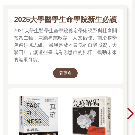
．挑選適當教材．
2025大學醫學生命學院新生必讀
「筆談」經常在課程單元一開始時，用於探索激發性的探究問
題，而「創造意義」例程則是聚焦在定義單一概念、想法、主題
2025大學生醫學生命學院奠定學術視野與社會關
或事件，因此，需要學生帶著許多自己的知識進入這項例程。因
懷為主軸，兼顧專業啟蒙、人文倫理、前沿趨勢
為這個原因，它經常被運用在：
與跨領域思維。 書籍是成本最低的自我投資，大
◇拆解熟悉的想法，例如：社群、霸凌或學習，以便獲
學四年，讓這些書成為你思維的杠杆，撬動未來
得更深入的見解，和發展更具有共識的意義，或者
◇在一個單元主題（例如：永續性、革命或分數）結束
的無限可能。
時，作為一種總結和彙整學習內容的方法。
不管是在哪種情境，學生都必須對該主題擁有豐富的想法，而且
看更多
主題中必須有可被定義的事物。
．步驟．
1.
準備。
在每個小組的桌上放一大張海報紙，也可以將海報紙
掛在牆上。在每張桌上放5到8枝同一顏色的麥克筆（例如，一桌
放藍色，一桌紅色，一桌橘色……等等）。準備好便條紙，在最
後一輪發放給學生一人一張。每組最少5人，最多8人。進行例程
的每個步驟時，準備好在白板上寫出該步驟。