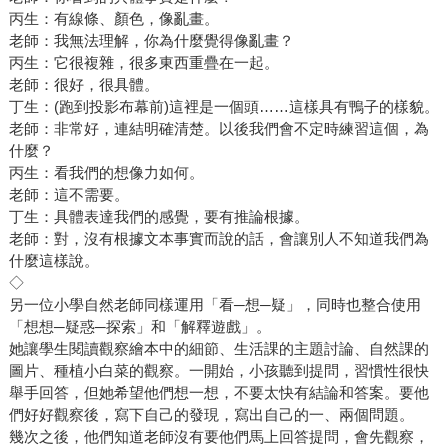
丙生：有線條、顏色，像亂畫。
老師：我無法理解，你為什麼覺得像亂畫？
丙生：它很複雜，很多東西重疊在一起。
老師：很好，很具體。
丁生：(跑到投影布幕前)這裡是一個頭……這樣具有鴨子的樣貌。
老師：非常好，連結明確清楚。以後我們會不定時練習這個，為
什麼？
丙生：看我們的想像力如何。
老師：這不需要。
丁生：具體表達我們的感覺，要有推論根據。
老師：對，沒有根據文本事實而說的話，會讓別人不知道我們為
什麼這樣說。
◇
另一位小學自然老師同樣運用「看─想─疑」，同時也整合使用
「想想─疑惑─探索」和「解釋遊戲」。
她讓學生閱讀觀察繪本中的細節、生活課的主題討論、自然課的
圖片、種植小白菜的觀察。一開始，小孩聽到提問，習慣性很快
舉手回答，但她希望他們想一想，不要太快有結論和答案。要他
們好好觀察後，寫下自己的發現，寫出自己的一、兩個問題。
幾次之後，他們知道老師沒有要他們馬上回答提問，會先觀察，