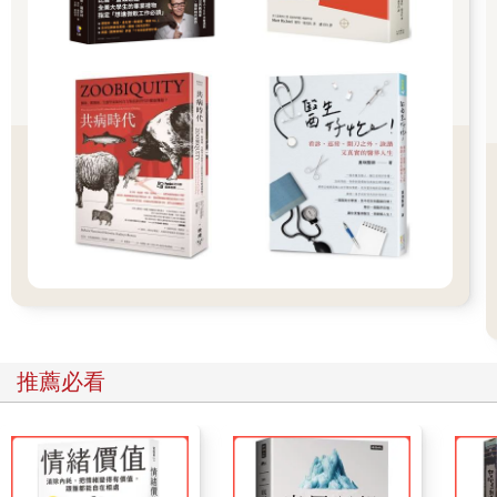
2.
提出創造意義的主題。
請一位學生在海報紙中央寫上要探討
的語詞╱概念、主題或想法，鼓勵學生想一想，當他們聽到該語
詞時，腦海浮現哪些其他的語詞。
3.
一個語詞回應。
一次一人，請每位組員寫下他們聽到最初的
主題時腦海浮現的語詞。每人的語詞都必須不同，學生可以在輪
到他時先大聲說出自己的語詞，再寫下來。將字詞分散寫在海報
紙各處，不要讓它們擠在同一個地方或變成條列型清單。等每個
人都寫了自己的語詞之後，把小組的所有麥克筆收齊，交給下一
桌，讓每個小組用新顏色的筆開始下一輪。
4.
加註語詞。
一次一人，每位組員都在別人的語詞上加註語
詞。新增的部分可以是他看到那個語詞時聯想到的另一個語詞，
或者，也可以增補那個語詞，將它變成片語。這裡未必要是一對
一的相對回應，意思是，可以兩個人對同一個語詞加註，而有些
語詞可能沒有任何新的增補。如果學生習慣畫概念圖，他們可能
會自動開始在增加的語詞之間畫線。因為線條是用來表示連結
推薦必看
的，所以請學生將他們新增的語詞寫在原來語詞的上面、下面或
兩側，但不要畫任何線條。等每個人都寫了自己的語詞之後，把
小組的所有麥克筆收齊，交給下一桌，讓每個小組用新顏色的筆
開始下一輪。
5.
建立連結。
指導每個小組討論他們在海報紙上看到的想法有