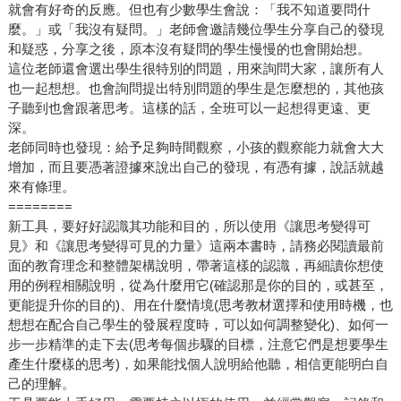
就會有好奇的反應。但也有少數學生會說：「我不知道要問什
麼。」或「我沒有疑問。」老師會邀請幾位學生分享自己的發現
和疑惑，分享之後，原本沒有疑問的學生慢慢的也會開始想。
這位老師還會選出學生很特別的問題，用來詢問大家，讓所有人
也一起想想。也會詢問提出特別問題的學生是怎麼想的，其他孩
子聽到也會跟著思考。這樣的話，全班可以一起想得更遠、更
深。
老師同時也發現：給予足夠時間觀察，小孩的觀察能力就會大大
增加，而且要憑著證據來說出自己的發現，有憑有據，說話就越
來有條理。
========
新工具，要好好認識其功能和目的，所以使用《讓思考變得可
見》和《讓思考變得可見的力量》這兩本書時，請務必閱讀最前
面的教育理念和整體架構說明，帶著這樣的認識，再細讀你想使
用的例程相關說明，從為什麼用它(確認那是你的目的，或甚至，
更能提升你的目的)、用在什麼情境(思考教材選擇和使用時機，也
想想在配合自己學生的發展程度時，可以如何調整變化)、如何一
步一步精準的走下去(思考每個步驟的目標，注意它們是想要學生
產生什麼樣的思考)，如果能找個人說明給他聽，相信更能明白自
己的理解。