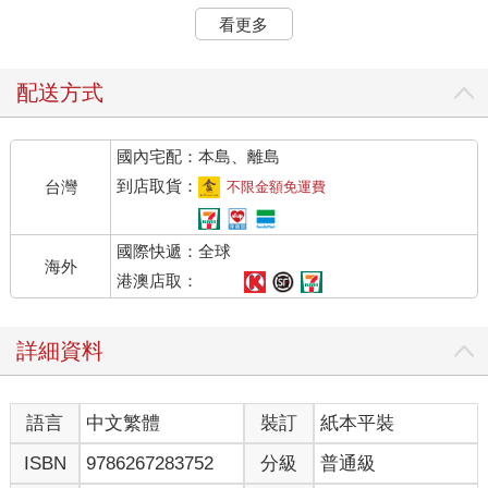
⦿根據截至目前為止出現的想法，每個人
寫下
關於焦點主題的一
看更多
個
問題
。
⦿根據小組寫在海報上的「建構意義討論」，每個人在便利貼上
寫出自己
對這個想法、主題、概念或事件的
定義
，對全體大聲讀
配送方式
出自己的定義後，再將便利貼貼到海報紙上。
國內宅配：本島、離島
「創造意義」與許多例程一樣，是從我們促進團體學習的經驗中
萌生的。我們曾與一群老師合作「學習思考，思考學習計畫」，
到店取貨：
台灣
不限金額免運費
在開始介紹讓學生投入的方法之前，我們希望他們探討「投入」
這個概念的意義，並提出關於投入的問題和想法。「投入」一詞
國際快遞：全球
有時被過度使用，對不同的人來說可能代表不同的事物。一開
海外
始，我們考慮使用筆談（Chalk Talk）例程，但是這群老師對該項
港澳店取：
例程已十分熟悉，所以我們想要新的例程。此外，我們也覺得，
為了真正深入鑽研這個概念的意義，我們需要促成更深入的討
詳細資料
論。因此，我們決定把「集體在紙上溝通」和「聚焦於推進人們
更深入思考的步驟」這兩種想法合併，跟這群老師團體試著操作
這段歷程。接下來的一年，我們與老師和學生進行試驗，並修正
語言
中文繁體
裝訂
紙本平裝
其中的步驟和過程，建立出「創造意義」這項例程。由於這項例
程具有強烈的視覺化特質，所以我們在此以底下的例子呈現（參
ISBN
9786267283752
分級
普通級
見圖3.4），希望你繼續往下讀時，這張圖表能夠幫助你掌握方