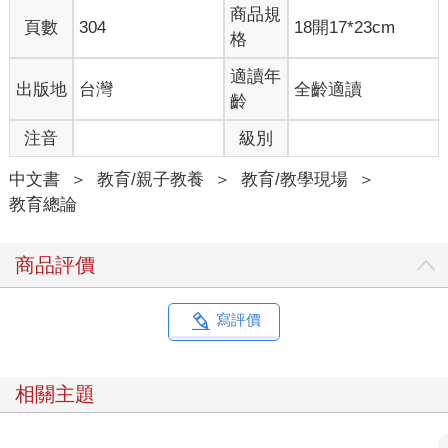
向。
商品規
頁數
304
18開17*23cm
格
．目的．
適讀年
出版地
台灣
全齡適讀
這項例程要求學生探討一個已經熟悉的主題、概念、想法或事
齡
件，經由建立連結、好奇提問、建立解釋和綜合整理來獲得更深
注音
級別
入的意義。對於這個主題學生可能因為已有很多先備知識而覺得
很熟悉，也可能在探索一段時間後變得熟悉。「創造意義」例程
中文書
＞
教育/親子教養
＞
教育/教學現場
＞
強調的觀念是，透過提出想法、對別人所說的內容加上自己的想
教育總論
法、提出問題和綜合整理，以協作的方式來建立理解。這項例程
從單純聯想與主題相關的單一語詞開始，經由收集每位成員不同
的聯想，主題的重要面向開始浮現。當人們在彼此的第一個語詞
商品評價
上進行增補時，團體原本的聯想語詞逐漸擴展，到此時，會出現
一張含有重要特徵和相關想法的大圖，不過，這些想法是自由散
布在紙上，它們之間的關係需要被連結起來。
寫評價
一旦團體成員已經窮盡所能想到的連結，就根據討論紀錄中浮現
的想法來提出與該主題相關的問題，最後，以此來提煉、綜整自
己的新學習，寫出個人對於該主題的定義。藉由記錄所有過程和
相關主題
逐步投入參與，學生的學習和思考獲得了支持的鷹架，並且變得
可見。