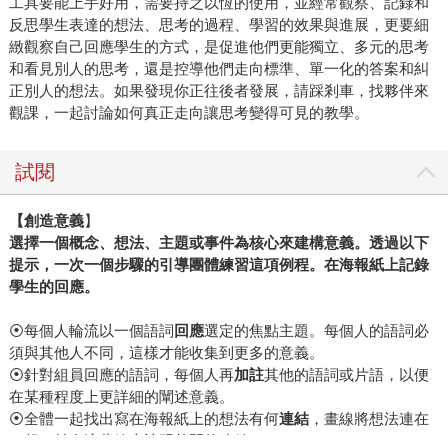
工具要能上手好用，需要持之以恆的使用，並經常觀察、記錄和
反思學生表達的想法、思考的過程、學習的效果與進展，更要細
緻觀察自己回應學生的方式，是促進他們更能獨立、多元的思考
和看見別人的思考，還是控導他們走向標準、單一化的答案和糾
正別人的想法。如果發現你正往後者發展，請踩剎車，找夥伴來
觀課，一起討論如何真正走向讓思考變得可見的教學。
試閱
【
創造意義
】
選擇一個概念、想法、主題或事件為核心來建構意義。透過以下
提示，一次一個步驟的引導團體練習這項例程。在海報紙上記錄
學生的回應。
⦿每個人輪流以一個語詞
回應
選定的焦點主題。每個人的語詞必
須與其他人不同，這樣才能收集到更多的意義。
⦿針對組員回應的語詞，每個人再
加註
其他的語詞或片語，以便
在某種程度上更詳細的闡述意義。
⦿全體一起找出寫在海報紙上的想法有何
連結
，畫線將想法連在
一起，並在這些線上註明其間的連結。