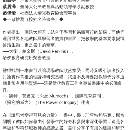
劉鎮寧
｜屏東大學教育行政研究所教授／所長
蔡居澤
｜臺師大公民教育與活動領導學系副教授
藍偉瑩
｜社團法人瑩光教育協會理事長
◆一致推薦（按姓名筆畫序）◆
作者提出一個遠大願景，結合了學習和易懂可行的架構，而他們
運用世界各地教師與學習者的實作畫面，把教學的基本要素變得
鮮活生動，更是書中的精華。
──大衛．柏金斯（David Perkins），
哈佛教育研究所榮譽教授
難得找到一本書可以讓現場教師欣然接受，同時又吸引讀者投入
討論實作背後的理論和研究基礎。我迫不及待要跟教師們分享這
個非常有用的資源──這是當代教育工作者專業書庫中的必備良
伴。
──凱特．莫達克（Kate Murdoch），國際教育顧問，
《探究的威力》（The Power of Inquiry）作者
在《讓思考變得可見的力量》一書中，榮．理查特和馬克．邱奇
闡明了教師如何藉由引發學生的好奇和參與來深化學習，這是各
年級和學科領域教師的必讀之書。書中分享了有用的建議和研究