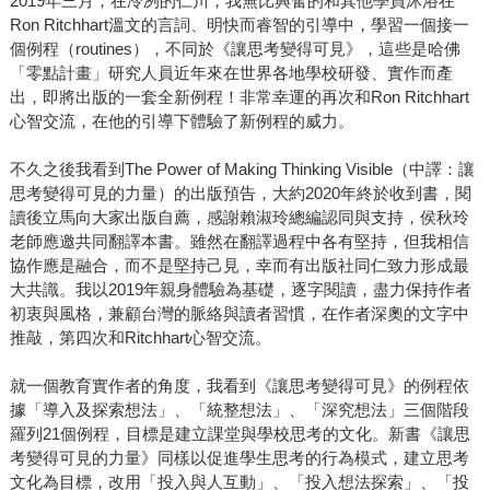
2019年三月，在冷冽的仁川，我無比興奮的和其他學員沐浴在
Ron Ritchhart溫文的言詞、明快而睿智的引導中，學習一個接一
個例程（routines），不同於《讓思考變得可見》，這些是哈佛
「零點計畫」研究人員近年來在世界各地學校研發、實作而產
出，即將出版的一套全新例程！非常幸運的再次和Ron Ritchhart
心智交流，在他的引導下體驗了新例程的威力。
不久之後我看到The Power of Making Thinking Visible（中譯：讓
思考變得可見的力量）的出版預告，大約2020年終於收到書，閱
讀後立馬向大家出版自薦，感謝賴淑玲總編認同與支持，侯秋玲
老師應邀共同翻譯本書。雖然在翻譯過程中各有堅持，但我相信
協作應是融合，而不是堅持己見，幸而有出版社同仁致力形成最
大共識。我以2019年親身體驗為基礎，逐字閱讀，盡力保持作者
初衷與風格，兼顧台灣的脈絡與讀者習慣，在作者深奧的文字中
推敲，第四次和Ritchhart心智交流。
就一個教育實作者的角度，我看到《讓思考變得可見》的例程依
據「導入及探索想法」、「統整想法」、「深究想法」三個階段
羅列21個例程，目標是建立課堂與學校思考的文化。新書《讓思
考變得可見的力量》同樣以促進學生思考的行為模式，建立思考
文化為目標，改用「投入與人互動」、「投入想法探索」、「投