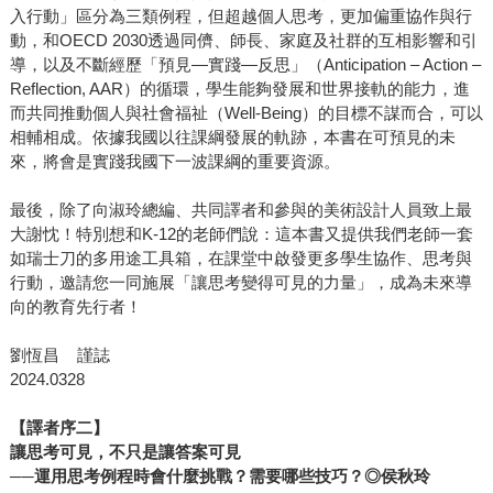
入行動」區分為三類例程，但超越個人思考，更加偏重協作與行
動，和OECD 2030透過同儕、師長、家庭及社群的互相影響和引
導，以及不斷經歷「預見—實踐—反思」（Anticipation – Action –
Reflection, AAR）的循環，學生能夠發展和世界接軌的能力，進
而共同推動個人與社會福祉（Well-Being）的目標不謀而合，可以
相輔相成。依據我國以往課綱發展的軌跡，本書在可預見的未
來，將會是實踐我國下一波課綱的重要資源。
最後，除了向淑玲總編、共同譯者和參與的美術設計人員致上最
大謝忱！特別想和K-12的老師們說：這本書又提供我們老師一套
如瑞士刀的多用途工具箱，在課堂中啟發更多學生協作、思考與
行動，邀請您一同施展「讓思考變得可見的力量」，成為未來導
向的教育先行者！
劉恆昌 謹誌
2024.0328
【譯者序二】
讓思考可見，不只是讓答案可見
──運用思考例程時會什麼挑戰？需要哪些技巧？◎侯秋玲