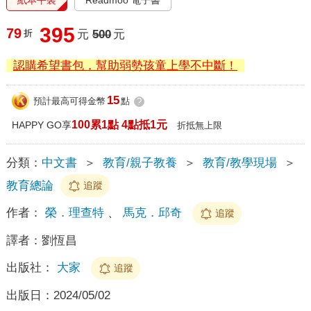
395
79
折
元
500
元
認購希望書包，幫助弱勢孩童上學不中斷！
15
預計最高可得金幣
點
?
100累1點 4點抵1元
HAPPY GO享
折抵無上限
分類：
中文書
＞
教育/親子教養
＞
教育/教學現場
＞
教育總論
追蹤
作者：
榮．理查特
、
馬克．邱奇
追蹤
譯者：
劉恆昌
出版社：
大家
追蹤
出版日：
2024/05/02