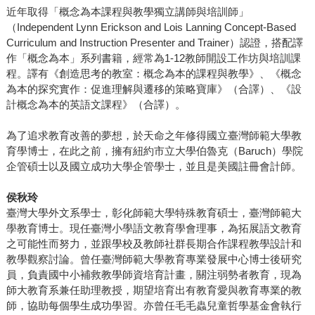
近年取得「概念為本課程與教學獨立講師與培訓師」
（Independent Lynn Erickson and Lois Lanning Concept-Based
Curriculum and Instruction Presenter and Trainer）認證，搭配譯
作「概念為本」系列書籍，經常為1-12教師開設工作坊與培訓課
程。譯有《創造思考的教室：概念為本的課程與教學》、《概念
為本的探究實作：促進理解與遷移的策略寶庫》（合譯）、《設
計概念為本的英語文課程》（合譯）。
為了追求教育改善的夢想，於天命之年修得國立臺灣師範大學教
育學博士，在此之前，擁有紐約市立大學伯魯克（Baruch）學院
企管碩士以及國立成功大學企管學士，並且是美國註冊會計師。
侯秋玲
臺灣大學外文系學士，彰化師範大學特殊教育碩士，臺灣師範大
學教育博士。現任臺灣小學語文教育學會理事，為拓展語文教育
之可能性而努力，並跟學校及教師社群長期合作課程教學設計和
教學觀察討論。曾任臺灣師範大學教育專業發展中心博士後研究
員，負責國中小補救教學師資培育計畫，關注弱勢者教育，現為
師大教育系兼任助理教授，期望培育出有教育愛與教育專業的教
師，協助每個學生成功學習。亦曾任毛毛蟲兒童哲學基金會執行