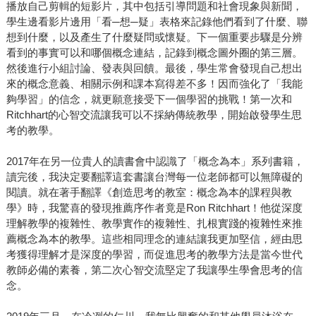
播放自己剪輯的短影片，其中包括引導問題和社會現象與新聞，
學生邊看影片邊用「看─想─疑」表格來記錄他們看到了什麼、聯
想到什麼，以及產生了什麼疑問或懷疑。下一個重要步驟是分辨
看到的事實可以和哪個概念連結，記錄到概念圖外圈的第三層。
然後進行小組討論、發表與回饋。最後，學生常會發現自己想出
來的概念意義、相關示例和課本寫得差不多！因而強化了「我能
夠學習」的信念，就更願意接受下一個學習的挑戰！第一次和
Ritchhart的心智交流讓我可以不採納傳統教學，開始啟發學生思
考的教學。
2017年在另一位貴人的讀書會中認識了「概念為本」系列書籍，
讀完後，我決定要翻譯這套書讓台灣每一位老師都可以無障礙的
閱讀。就在著手翻譯《創造思考的教室：概念為本的課程與教
學》時，我驚喜的發現推薦序作者竟是Ron Ritchhart！他從深度
理解教學的複雜性、教學實作的複雜性、扎根實踐的複雜性來推
薦概念為本的教學。這些相同理念的連結讓我更加堅信，經由思
考獲得理解才是深度的學習，而促進思考的教學方法是當今世代
教師必備的素養，第二次心智交流堅定了我讓學生學會思考的信
念。