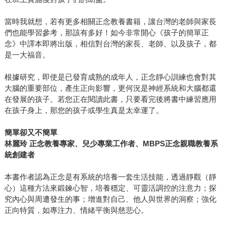
當時我就想，若有更多相關正念教養書籍，讓台灣的老師與家長
們也能學習參考，那該有多好！如今非常開心《孩子的簡單正
念》中譯本即將出版，相信對台灣的家長、老師、以及孩子，都
是一大福音。
根據研究，即使是已發育成熟的成年人，正念靜心訓練也會對其
大腦的重要部位，產生正向影響，更何況是神經系統和大腦都還
在發展的孩子。若您正在閱讀此書，只要看完後將書中練習應用
在孩子身上，那您的孩子或學生真是太幸運了。
簡單卻又不簡單
林麗玲 正念教養專家、兒少專業工作者、MBPS正念親職教養系
統創建者
本書作者認為正念是有系統的培養一套生活技能，透過靜觀（靜
心）這種方法來鍛鍊心智，培養穩定、可靈活調控的注意力；探
究內心與周遭發生的事；增進對自己、他人與世界的洞察；強化
正向特質，如專注力、情緒平衡與慈悲心。