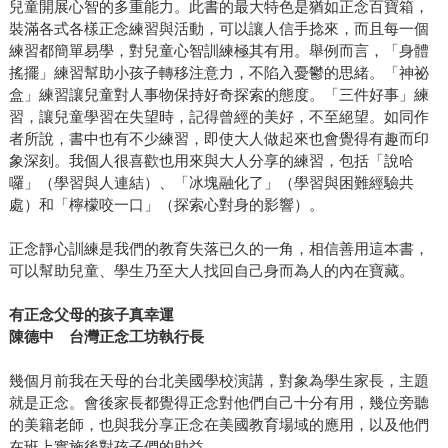
兒童開展心智的多重能力。此書的最大特色是猶如正念百寶箱，
裝滿各式各樣正念練習與活動，可以讓人信手捻來，而且每一個
練習都簡單易學，對兒童心智訓練極其有用。舉例而言，「身體
搖擺」練習幫助小孩子轉移注意力，不陷入憂鬱的思緒。「神祕
盒」練習讓兒童對人事物保持好奇探索的態度。「三件好事」練
習，讓兒童學習在失望時，記得曾經的美好，不至絕望。如同作
者所說，書中也有不少練習，即使大人做起來也會覺得有趣而印
象深刻。我個人很喜歡也用來與大人分享的練習，包括「說哈
囉」（學習與人連結）、「冰塊融化了」（學習與困難經驗共
處）和「檸檬咬一口」（探索心對身的影響）。
正念靜心訓練是我們的教育失落已久的一角，相信善用這本書，
可以幫助兒童、學生乃至大人找回自己身而為人的內在寶藏。
有正念父母的孩子真幸運
陳德中 台灣正念工坊執行長
幾個月前我在天母的台北美國學校演講，對象為學生家長，主題
就是正念。會後家長都覺得正念對他們自己十分有用，幾位旁聽
的美籍老師，也與我分享正念在美國教育場域的應用，以及他們
在班上實施後對孩子們的助益。