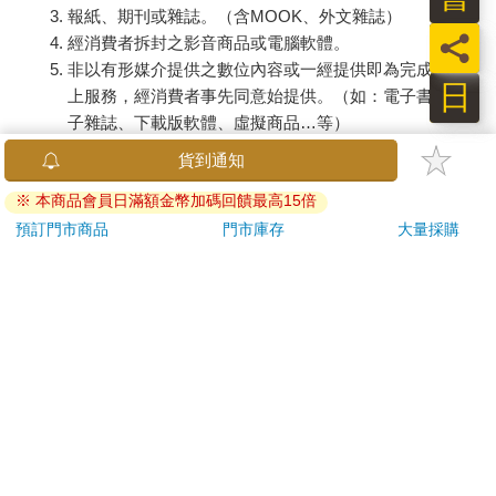
報紙、期刊或雜誌。（含MOOK、外文雜誌）
員
經消費者拆封之影音商品或電腦軟體。
非以有形媒介提供之數位內容或一經提供即為完成之線
日
上服務，經消費者事先同意始提供。（如：電子書、電
子雜誌、下載版軟體、虛擬商品…等）
已拆封之個人衛生用品。（如：內衣褲、刮鬍刀、除毛
貨到通知
刀…等）
※ 本商品會員日滿額金幣加碼回饋最高15倍
若非上列種類商品，均享有到貨7天的猶豫期（含例假
日）。
預訂門市商品
門市庫存
大量採購
辦理退換貨時，商品（組合商品恕無法接受單獨退貨）必須
是您收到商品時的原始狀態（包含商品本體、配件、贈品、
保證書、所有附隨資料文件及原廠內外包裝…等），請勿直
接使用原廠包裝寄送，或於原廠包裝上黏貼紙張或書寫文
字。
退回商品若無法回復原狀，將請您負擔回復原狀所需費用，
嚴重時將影響您的退貨權益。