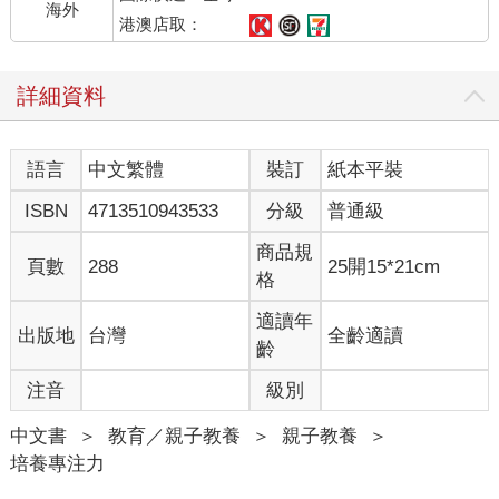
海外
港澳店取：
聚焦式注意力使孩子保持警醒、不分心且聚焦。不過，當孩子運
用廣泛式注意力時，同樣會保持警醒、不分心且聚焦，因此兩種
詳細資料
注意力並非截然不同，只是為了方便解釋才如此區別。邱陽創巴
仁波切是最早把藏傳佛教觀念翻譯成世俗語言，並帶到西方弘法
的先驅。他指出聚焦式注意力（不分心、警醒且聚焦的注意
語言
中文繁體
裝訂
紙本平裝
力），占了廣泛式注意力的25%。因此，若沒有聚焦式注意力，
就沒有廣泛式注意力。
ISBN
4713510943533
分級
普通級
這兩種注意力的運作，由名為「執行功能」的互聯神經網絡負責
商品規
頁數
288
25開15*21cm
調節，能「由上而下」管控目標導向的行為。換句話說，資訊的
格
處理由大腦開始，相對於「由下而上」的處理方式，也就是資訊
的處理從身體感官開始。鍛鍊聚焦力，可使調節執行功能的神經
適讀年
出版地
台灣
全齡適讀
網絡變得愈來愈強大。如同舉重可強化身體肌肉，心智練習也可
齡
以使新的神經路徑增生，同時強化既有的神經路徑。這正是科學
注音
級別
家所謂的「神經可塑性」。神經可塑性指的是，大腦的神經元與
神經網絡，具有因應經驗發生變化的能力。神經學家經常這麼描
中文書
＞
教育／親子教養
＞
親子教養
＞
述神經可塑性：「神經元一齊開火，一齊串連」；換句話說，孩
培養專注力
子愈常使用某條神經網絡，神經可塑性的效果就愈顯著。