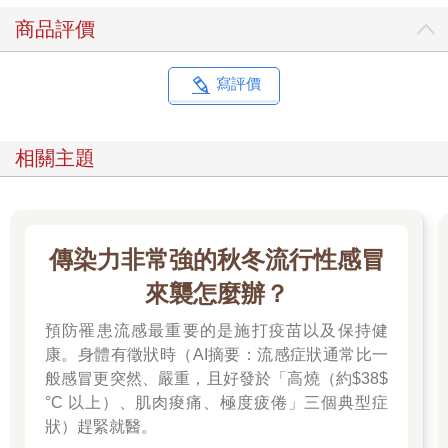
執行功能與孩子的學業、社交和情緒表現高度相關，也主管孩子
商品評價
經常使用的核心能力，例如記住資訊、自我調整情緒、留意與轉
移注意力。當孩子在玩看似簡單的遊戲，例如「紅綠燈」、「頭
兒肩膀膝腳趾」與「老師說」，需要集中注意力、記住規則，並
寫評價
展現控制能力，其實就是在發展核心的執行能力。
要孩子長時間安靜坐著，其實有點強人所難，因此，讓孩子有機
相關主題
會伸展、搖擺或做出一致動作的遊戲是非常重要的，以好玩的方
式，有效幫助孩子注意到身心之間的連結。
讓孩子與別人做出同樣動作的遊戲式覺知活動，可以幫助孩子界
定自己的身體界線；例如，在有些遊戲中，年幼的孩子可以和別
傳染力非常強的秋冬流行性感冒
人或某個東西靠得很近，但不會碰觸到對方。年紀較大的孩子與
來襲怎麼辦？
青少年在長時間靜心之前，先做一些動態遊戲也很有幫助，可以
讓他們靜下心來。以正念為基礎的動態活動，不只能讓孩子伸展
預防罹患流感最重要的是施打疫苗以及保持健
與動一動身體，還能幫助孩子發展自我調整力，讓難以平靜下來
康。身體有徵狀時（AI摘要：流感症狀通常比一
的人有機會順利靜下心來，同時讓每個人有機會釋放多餘能量。
般感冒更突然、嚴重，且好發於「高燒（約$38$
°C 以上）、肌肉痠痛、極度疲倦」三個典型症
帶領孩子學習樹懶的緩慢動作，以發展聚焦力。運用艾瑞‧卡爾
狀）趕緊就醫。
（Eric Carle）的繪本《好慢、好慢、好慢的樹懶》（＂Slowly,