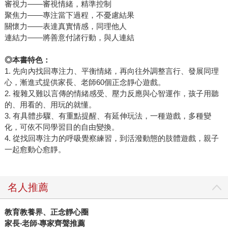
審視力——審視情緒，精準控制
聚焦力——專注當下過程，不憂慮結果
關懷力——表達真實情感，同理他人
連結力——將善意付諸行動，與人連結
◎本書特色：
1. 先向內找回專注力、平衡情緒，再向往外調整言行、發展同理
心，漸進式提供家長、老師60個正念靜心遊戲。
2. 複雜又難以言傳的情緒感受、壓力反應與心智運作，孩子用聽
的、用看的、用玩的就懂。
3. 有具體步驟、有重點提醒、有延伸玩法，一種遊戲，多種變
化，可依不同學習目的自由變換。
4. 從找回專注力的呼吸覺察練習，到活潑動態的肢體遊戲，親子
一起愈動心愈靜。
名人推薦
教育教養界、正念靜心圈
家長‧老師‧專家齊聲推薦