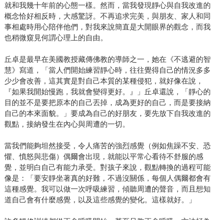
就和我幾十年前的心態一樣。然而，當我發現靜心與自我改進的
概念恰好相反時，大感驚訝。不再追求完美，與朋友、家人和同
事相處時用心陪伴他們，對我來說簡直是大開眼界的觀念，而我
也稍微窺見何謂心理上的自由。
丘卓是最早在美國教授藏傳佛教的導師之一，她在《不逃避的智
慧》寫道，「當人們開始練習靜心時，往往覺得自己的情況多多
少少會改善，這其實是對自己本質的某種侵犯，就好像在說，
『如果我開始慢跑，我就會變得更好。』」丘卓還說，「靜心的
目的並不是要把原本的自己丟掉，成為更好的自己，而是要接納
自己的本來面貌。」要成為自己的好朋友，要先放下自我改進的
觀點，接納發生在內心與周遭的一切。
當我們能夠坦然接受，令人痛苦的強烈感覺（例如焦躁不安、恐
懼、憤怒與悲傷）偶爾會出現，就能以平常心看待不舒服的感
覺，並明白自己有能力承受。對孩子來說，觀點轉換的過程可能
像是：「要安靜坐著真的好難，不過沒關係，每個人偶爾都會有
這種感覺。我可以做一次呼吸練習，傾聽周遭的聲音，而且想知
道自己會有什麼感覺，以及這些感覺的變化。這樣就好。」