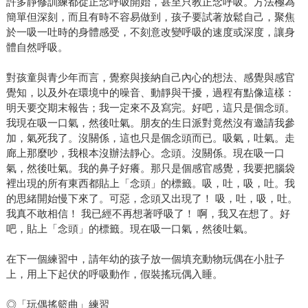
許多靜修訓練都從正念呼吸開始，甚至只教正念呼吸。方法極為
簡單但深刻，而且有時不容易做到，孩子要試著放鬆自己，聚焦
於一吸一吐時的身體感受，不刻意改變呼吸的速度或深度，讓身
體自然呼吸。
對孩童與青少年而言，覺察與接納自己內心的想法、感覺與感官
覺知，以及外在環境中的噪音、動靜與干擾，過程有點像這樣：
明天要交期末報告；我一定來不及寫完。好吧，這只是個念頭。
我現在吸一口氣，然後吐氣。朋友的生日派對竟然沒有邀請我參
加，氣死我了。沒關係，這也只是個念頭而已。吸氣，吐氣。走
廊上那麼吵，我根本沒辦法靜心。念頭。沒關係。現在吸一口
氣，然後吐氣。我的鼻子好癢。那只是個感官感覺，我要把腦袋
裡出現的所有東西都貼上「念頭」的標籤。吸，吐，吸，吐。我
的思緒開始慢下來了。可惡，念頭又出現了！ 吸，吐，吸，吐。
我真不敢相信！ 我已經不再想著呼吸了！ 啊，我又在想了。好
吧，貼上「念頭」的標籤。現在吸一口氣，然後吐氣。
在下一個練習中，請年幼的孩子放一個填充動物玩偶在小肚子
上，用上下起伏的呼吸動作，假裝搖玩偶入睡。
◎「玩偶搖籃曲」練習