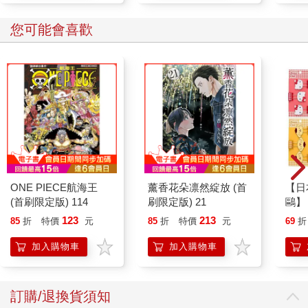
您可能會喜歡
ONE PIECE航海王
薰香花朵凛然綻放 (首
【日本
(首刷限定版) 114
刷限定版) 21
鷗】
(8款
123
213
85
折
特價
元
85
折
特價
元
69
折
Kit
企鵝
加入購物車
加入購物車
訂購/退換貨須知