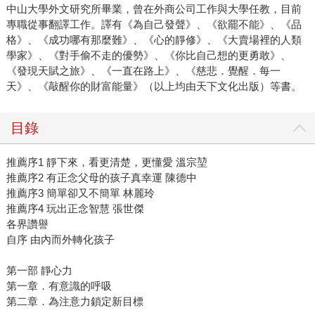
中山大學外文研究所畢業，曾在外商公司工作與大學任教，目前
專職從事翻譯工作。譯有《為自己發聲》、《欲罷不能》、《品
格》、《成功哪有那麼難》、《心的靜修》、《大賣場裡的人類
學家》、《對手偷不走的優勢》、《你比自己想的更勇敢》、
《發現天賦之旅》、《一直在路上》、《慈悲．覺醒．每一
天》、《敲醒你的財富能量》（以上均由天下文化出版）等書。
目錄
推薦序1 靜下來，看更清楚，更懂愛 溫宗堃
推薦序2 有正念父母的孩子真幸運 陳德中
推薦序3 簡單卻又不簡單 林麗玲
推薦序4 玩出正念智慧 張世傑
各界讚譽
自序 由內而外轉化孩子
第一部 靜心力
第一章．有意識的呼吸
第二章．為注意力鎖定新目標