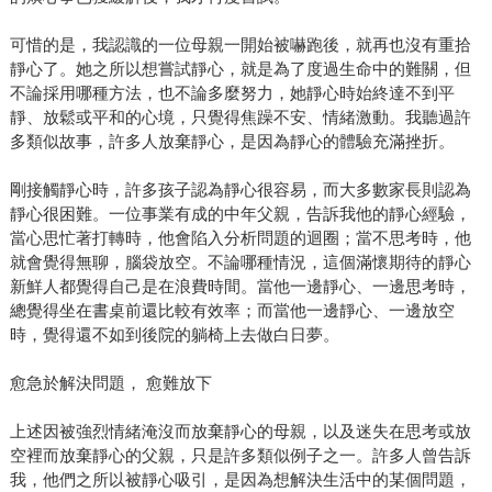
可惜的是，我認識的一位母親一開始被嚇跑後，就再也沒有重拾
靜心了。她之所以想嘗試靜心，就是為了度過生命中的難關，但
不論採用哪種方法，也不論多麼努力，她靜心時始終達不到平
靜、放鬆或平和的心境，只覺得焦躁不安、情緒激動。我聽過許
多類似故事，許多人放棄靜心，是因為靜心的體驗充滿挫折。
剛接觸靜心時，許多孩子認為靜心很容易，而大多數家長則認為
靜心很困難。一位事業有成的中年父親，告訴我他的靜心經驗，
當心思忙著打轉時，他會陷入分析問題的迴圈；當不思考時，他
就會覺得無聊，腦袋放空。不論哪種情況，這個滿懷期待的靜心
新鮮人都覺得自己是在浪費時間。當他一邊靜心、一邊思考時，
總覺得坐在書桌前還比較有效率；而當他一邊靜心、一邊放空
時，覺得還不如到後院的躺椅上去做白日夢。
愈急於解決問題， 愈難放下
上述因被強烈情緒淹沒而放棄靜心的母親，以及迷失在思考或放
空裡而放棄靜心的父親，只是許多類似例子之一。許多人曾告訴
我，他們之所以被靜心吸引，是因為想解決生活中的某個問題，