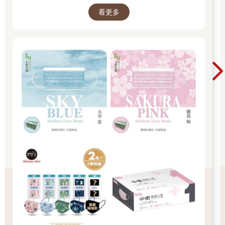
Slowly, Slowly,”Said the Sloth）來練習，可增添不少樂趣。不使
看更多
用繪本也沒關係，可以直接請孩子在緩慢移動一隻手臂或一條腿
時，聚焦於身體感覺的變化。
◎「好慢，好慢，像樹懶一樣」練習
一邊做慢動作，一邊留意身體的感覺，以此練習聚焦力。
生活能力：聚焦力
適合年齡：所有年齡
練習步驟：
1.大家一起試著用很慢的速度做動作（帶領者先示範用慢動作舉
起手臂，同時告訴孩子肩膀、背部與頸部有什麼感覺）。
2.準備好了嗎？確定四周有足夠的活動空間，不會撞到任何人或
東西。3.先很慢的抬起一條腿。腿在動時，留意全身的感覺，不
只是腿部的感覺。
4.慢慢把腿放下。接著趴在地上，用慢動作把兩隻手放在地板
上。保持這個動作，留意身體的感覺有沒有變化。
5.慢慢站起來，用慢動作左右轉動你的頭。轉頭時，留意脖子有
什麼感覺。身體其他部位也有感覺嗎？把眼睛閉上，身體有什麼