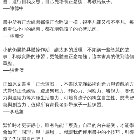
會，進行自我反思，自己先培養正念後，再教給孩子。
──陳德中
書中所有正念練習都像正念呼吸一樣，很平凡卻又很不平凡。每
個看似小小的練習，都在增強孩子的心智肌肉。
──林麗玲
小孩仍屬於具體操作期，講太多的道理，不如講一些智慧的故
事，和做實際的練習，更能體會正念精髓，這本書真的做到這個
重點。
──張世傑
正如原文書名「正念遊戲」，本書以充滿藝術創造力與遊戲的方
式帶領正念練習，透過聚焦力、靜心力、洞察力、審視力、關懷
力與連結力等六種生活能力，可培育孩子的獨立自主性、慈悲智
慧與創造力，值得所有家長老師帶孩子一起練習。
──李燕蕙
繁忙時才更要靜心。唯有先能「察覺」自己的內在感受，才能學
會如何「同理」與「感恩」。就讓我們運用書中的小技巧，引導
孩子先認識自己吧！