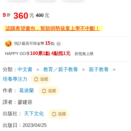
360
9
折
元
400
元
認購希望書包，幫助弱勢孩童上學不中斷！
15
預計最高可得金幣
點
?
100累1點 4點抵1元
HAPPY GO享
折抵無上限
分類：
中文書
＞
教育／親子教養
＞
親子教養
＞
培養專注力
追蹤
作者：
葛凌蘭
追蹤
譯者：
廖建容
出版社：
天下文化
追蹤
出版日：
2023/04/25