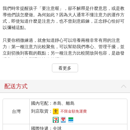
我們時常提醒孩子「要注意喔」，卻不解釋是什麼意思，或是教
導他們該怎麼做。為何如此？因為大人通常不懂注意力的運作方
式，即使知道什麼是注意力，也不曾刻意鍛鍊，正念靜心恰好可
以彌補這點。
只要你稍微練過，就會知道靜心可以培養兩種非常有用的注意
力：第一種注意力比較聚焦，可以幫助我們專心、管理干擾，並
立刻切換到客觀的觀點；另一種注意力比較開放與包容，是啟發
玩心、創造力與調節情緒的源頭。
看更多
我借用奧蘭茲基《正念臨床手冊》的觀點，將兩種運用注意力的
方法稱為「聚焦式注意力」與「廣泛式注意力」。
配送方式
聚焦式注意力就像一道清晰、穩定且集中的光束，能把某個對象
照亮。在靜修圈，這個對象被稱作「定位點」。讓孩子聚焦於某
國內宅配：本島、離島
個定點，排除其他一切的遊戲，就叫「定位遊戲」。定位點可以
是一樣東西（一朵花）或是一堆東西（一束花）。
到店取貨：
台灣
不限金額免運費
廣泛式注意力就如廣泛、具包容性的光源，照亮並體驗大範圍的
變化。運用廣泛式注意力的遊戲就叫「覺察遊戲」。本章先探討
國際快遞：全球
定位遊戲，並在第十一章接續探討覺察遊戲。