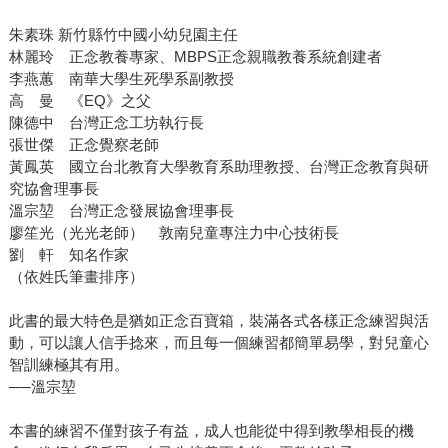
朱素珠 新竹縣竹中國小幼兒園主任
林麗玲 正念教養專家、MBPS正念親職教養系統創建者
李燕蕙 南華大學生死學系副教授
高 曼 《EQ》之父
陳德中 台灣正念工坊執行長
張世傑 正念覺察老師
黃鳳英 國立台北教育大學教育系助理教授、台灣正念教育與研
究協會理事長
溫宗堃 台灣正念發展協會理事長
廖笙光（光光老師） 敦南兒童專注力中心技術長
劉 軒 知名作家
（依姓氏筆畫排序）
此書的最大特色是猶如正念百寶箱，裝滿各式各樣正念練習與活
動，可以讓人信手捻來，而且每一個練習都簡單易學，對兒童心
智訓練極其有用。
──溫宗堃
本書的練習不僅對孩子有益，成人也能從中得到教學相長的機