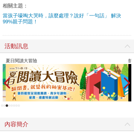
相關主題：
當孩子嚎啕大哭時，該麼處理？說好「一句話」 解決
99%親子問題！
活動訊息
夏日閱讀大冒險
飢
內容簡介