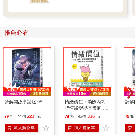
感覺？
孩子與父母剛開始練習靜心時，通常會先接觸正念呼吸，以呼吸
的感官覺知做為定位點。有些人覺得聚焦於呼吸很容易，有些人
推薦必看
覺得很難。有時候，原本喜歡用呼吸做為定位點的人，會對此感
到厭煩，或是發現不再管用了。以上反應都很正常，因此，多嘗
試幾種注意力定位點非常重要。
動作、感官覺知、聲音、圖像和語言，都是非常容易取得的定位
點，有助於培養聚焦力。另一個常用的定位技巧是輕鬆凝視某個
對象。我一開始教我兒子練習正念時，我們會坐在軟墊上，看著
一隻黃色小鴨。當他看膩了，就把黃色小鴨換成鮮綠色的塑膠青
蛙。當他長大一點時，就改成凝視一顆平滑的石頭。
請解開故事謎底 05
情緒價值：消除內耗，
請解
把情緒變得有價值，跟
誰都能自在相處
221
316
79
折
特價
元
79
折
特價
元
79
折
加入購物車
加入購物車