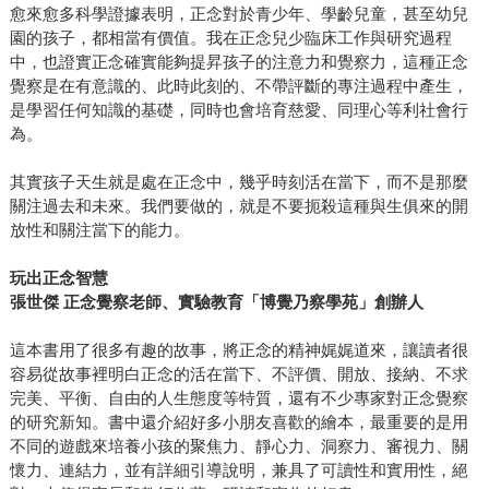
愈來愈多科學證據表明，正念對於青少年、學齡兒童，甚至幼兒
園的孩子，都相當有價值。我在正念兒少臨床工作與研究過程
中，也證實正念確實能夠提昇孩子的注意力和覺察力，這種正念
覺察是在有意識的、此時此刻的、不帶評斷的專注過程中產生，
是學習任何知識的基礎，同時也會培育慈愛、同理心等利社會行
為。
其實孩子天生就是處在正念中，幾乎時刻活在當下，而不是那麼
關注過去和未來。我們要做的，就是不要扼殺這種與生俱來的開
放性和關注當下的能力。
玩出正念智慧
張世傑 正念覺察老師、實驗教育「博覺乃察學苑」創辦人
這本書用了很多有趣的故事，將正念的精神娓娓道來，讓讀者很
容易從故事裡明白正念的活在當下、不評價、開放、接納、不求
完美、平衡、自由的人生態度等特質，還有不少專家對正念覺察
的研究新知。書中還介紹好多小朋友喜歡的繪本，最重要的是用
不同的遊戲來培養小孩的聚焦力、靜心力、洞察力、審視力、關
懷力、連結力，並有詳細引導說明，兼具了可讀性和實用性，絕