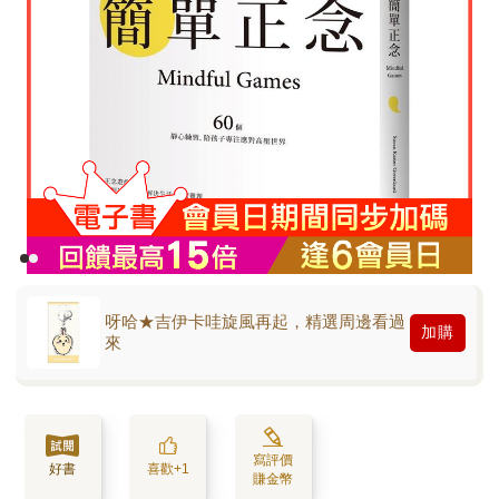
呀哈★吉伊卡哇旋風再起，精選周邊看過
加購
來
寫評價
好書
喜歡+1
賺金幣