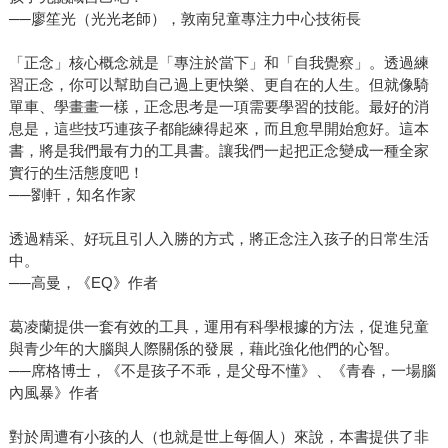
──廖笙光（光光老師），敦南兒童專注力中心技術長
「正念」核心概念就是「專注於當下」和「自我覺察」。透過練
習正念，你可以幫助自己過上更快樂、更自在的人生。但就像騎
單車、學畫畫一樣，正念思考是一項需要學習的技能。最好的消
息是，這些技巧連孩子都能練得起來，而且愈早開始愈好。這本
書，將是我們最有力的工具書。讓我們一起把正念變成一種全家
實行的生活態度吧！
──劉軒，知名作家
透過精采、好玩且引人入勝的方式，將正念注入孩子的日常生活
中。
──高曼，《EQ》作者
葛凌蘭提供一套有效的工具，運用有科學根據的方法，促進兒童
與青少年的大腦與人際關係的發展，藉此強化他們的心智。
──席格博士，《不是孩子不乖，是父母不懂》、《青春，一場腦
內風暴》作者
對於周遭有小孩的人（也就是世上每個人）來說，本書提供了非