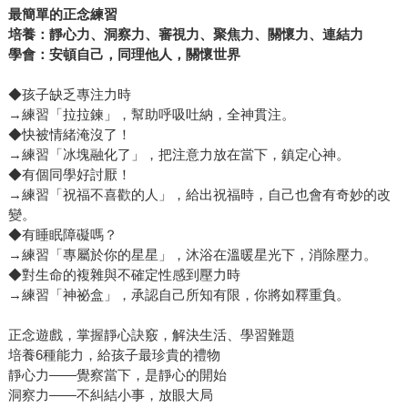
最簡單的正念練習
培養：靜心力、洞察力、審視力、聚焦力、關懷力、連結力
學會：安頓自己，同理他人，關懷世界
◆孩子缺乏專注力時
→練習「拉拉鍊」，幫助呼吸吐納，全神貫注。
◆快被情緒淹沒了！
→練習「冰塊融化了」，把注意力放在當下，鎮定心神。
◆有個同學好討厭！
→練習「祝福不喜歡的人」，給出祝福時，自己也會有奇妙的改
變。
◆有睡眠障礙嗎？
→練習「專屬於你的星星」，沐浴在溫暖星光下，消除壓力。
◆對生命的複雜與不確定性感到壓力時
→練習「神祕盒」，承認自己所知有限，你將如釋重負。
正念遊戲，掌握靜心訣竅，解決生活、學習難題
培養6種能力，給孩子最珍貴的禮物
靜心力——覺察當下，是靜心的開始
洞察力——不糾結小事，放眼大局