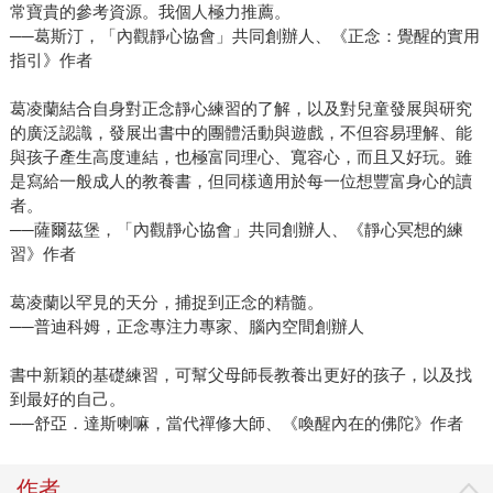
常寶貴的參考資源。我個人極力推薦。
──葛斯汀，「內觀靜心協會」共同創辦人、《正念：覺醒的實用
指引》作者
葛凌蘭結合自身對正念靜心練習的了解，以及對兒童發展與研究
的廣泛認識，發展出書中的團體活動與遊戲，不但容易理解、能
與孩子產生高度連結，也極富同理心、寬容心，而且又好玩。雖
是寫給一般成人的教養書，但同樣適用於每一位想豐富身心的讀
者。
──薩爾茲堡，「內觀靜心協會」共同創辦人、《靜心冥想的練
習》作者
葛凌蘭以罕見的天分，捕捉到正念的精髓。
──普迪科姆，正念專注力專家、腦內空間創辦人
書中新穎的基礎練習，可幫父母師長教養出更好的孩子，以及找
到最好的自己。
──舒亞．達斯喇嘛，當代禪修大師、《喚醒內在的佛陀》作者
作者