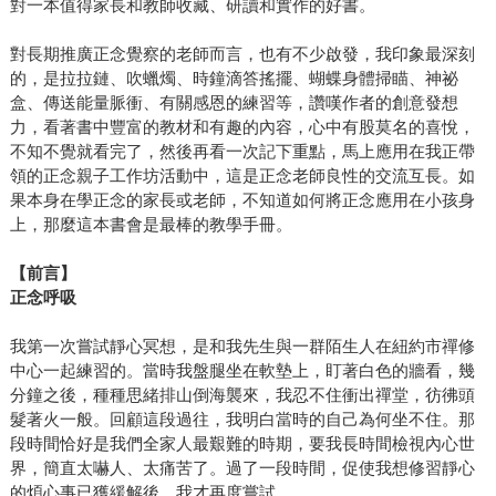
對一本值得家長和教師收藏、研讀和實作的好書。
對長期推廣正念覺察的老師而言，也有不少啟發，我印象最深刻
的，是拉拉鏈、吹蠟燭、時鐘滴答搖擺、蝴蝶身體掃瞄、神祕
盒、傳送能量脈衝、有關感恩的練習等，讚嘆作者的創意發想
力，看著書中豐富的教材和有趣的內容，心中有股莫名的喜悅，
不知不覺就看完了，然後再看一次記下重點，馬上應用在我正帶
領的正念親子工作坊活動中，這是正念老師良性的交流互長。如
果本身在學正念的家長或老師，不知道如何將正念應用在小孩身
上，那麼這本書會是最棒的教學手冊。
【前言】
正念呼吸
我第一次嘗試靜心冥想，是和我先生與一群陌生人在紐約市禪修
中心一起練習的。當時我盤腿坐在軟墊上，盯著白色的牆看，幾
分鐘之後，種種思緒排山倒海襲來，我忍不住衝出禪堂，彷彿頭
髮著火一般。回顧這段過往，我明白當時的自己為何坐不住。那
段時間恰好是我們全家人最艱難的時期，要我長時間檢視內心世
界，簡直太嚇人、太痛苦了。過了一段時間，促使我想修習靜心
的煩心事已獲緩解後，我才再度嘗試。