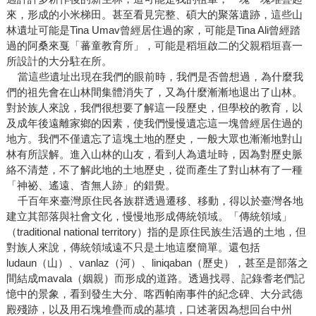
來，形成的小米梯田。甚至看見完整、碩大的聚落遺跡，這些山
林遺址可能是Tina Umav曾經居住過的家，可能是Tina Ali曾經踏
過的阿桑來戛「蕃童教育所」，可能是稻垣啟二的父親稻垣喜一
所設計的大分駐在所。
當這些遺址出現在我們的眼前時，我們是否曾想過，為什麼我
們的祖先會在山林間集體消失了，又為什麼漸漸地退出了山林。
對於族人來說，我們很想要了解這一段歷史，但學校的教育，以
及成年後遠離家鄉的因素，使我們慢慢遺忘這一塊曾經居住過的
地方。我們不僅遺忘了這塊土地的歷史，一般大眾也漸漸地對山
林有所誤解。進入山林的山友，看到人為遺址時，因為對歷史脈
絡不清楚，不了解此地的土地歷史，從而產生了對山林有了一種
「神祕、遙遠、杳無人跡」的錯覺。
千百年來臺灣原住民各族群透過遷移、移動，得以於臺灣各地
建立其部落與社會文化，慢慢地形成傳統領域。「傳統領域」
（traditional national territory）指的是原住民族生活過的土地，但
對族人來說，傳統領域遠不只是土地這麼簡單。還包括
ludaun（山）、vanlaz（河）、liniqaban（歷史），甚至是部落之
間結成mavala（姻親）而形成的道路。透過找尋、記錄耆老們記
憶中的景象，看到發生大分、喀西帕南事件的紀念碑、大分武德
殿殘跡，以及用石塊堆疊而成的墓墳，口述著因為想回台中州