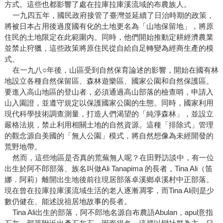
方式。這些也都影響了處在拉庫拉庫溪流域的布農族人。
一九四五年，國民政府接管了臺灣並延續了日治時期的政策，
將被日本占用後過度國有化的土地更名為「山地保留地」，將原
住民的土地限定在此範圍內。同時，他們開始推動定耕經濟農業
並禁止狩獵，這些政策將原住民從自給自足轉變為經商生產的模
式。
在一九八○年後，山區受到自然保育論述的影響，開始在國有林
地設立各種自然保留區、森林遊樂區、國家公園和自然保護區。
要進入高山地區的登山者，必須通過高山部落的檢查哨，申請入
山入園證，並遵守規定以保護國家公園的生態。同時，國家利用
現代科學技術調查測量，打造人們渴望的「純淨森林」，並設立
嚴格法規，禁止利用相關土地的自然資源。這種「排除式」管理
的觀念源自美國的「無人公園」模式，將自然想像為未經開發的
荒野地帶。
然而，這些地區是否真的荒蕪無人呢？在田野訪談中，有一位
出生於阿不郎部落、族名叫做Ali Tanapima 的長者，Tina Ali（笛
娜．阿莉）離開出生地後前往現居部落卓溪鄉卓溪村中正部落。
現在曾在拉庫拉庫溪流域生活的老人逐漸凋零，而Tina Ali則是少
數仍健在、能述說祖居地故事的長者。
Tina Ali出生的部落，阿不郎地名源自布農語Abulan，apul意指