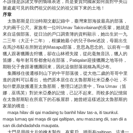
不該僅是訴諸文學的慨嘆表述，而是要質問國家如何面對中央山
脈處處可見的我們祖父的祖父的祖父留下來的土地！
序章
太魯那斯是日治時期文獻記錄中，臺灣東部海拔最高的部落，
大約兩千公尺。家族有一位叫Umav Takisvilainan的長輩，她就是
來自這個部落。從日治的戶口調查簿的資料顯示，她出生於一九
二三年（大正十二年），根據她最小的兒子Bete述說，母親出生
在馬沙布駐在所附近的Masapu部落，意思為思念的。以前有一個
獵人跟著獵團去狩獵，卻在山林裡失蹤，從此毫無音訊，獵人的
笛娜，每年射耳祭都會站在部落，Patiqalan迎接獵團之地等待，
期盼兒子會跟著獵團回來，因此這個部落就稱為馬沙布。
集團移住後遷移到山下的中平部落後，從大他二歲的哥哥中里
進的資料可以看出，他們原本居住在太魯那斯社米亞桑小社，不
知什麼原故搬遷至太魯那斯，整理口述訪查中，Tina Umav（笛
娜．巫瑪芙）對於米亞桑的記憶，己記不起來。而較多的記憶留
在太魯那斯駐在所底下的石板屋群，她曾經這樣述說太魯那斯的
家屋的構造：
maqa hilav dii qai madaing tu banhil hilav tas-a, iti taunkul.
maqa lumaq qai maqa dii qai qaltipan, anu maszang dii, san dii a
san dii.dahdadahda maupata.
大門是用很大片的檜木製作，有窗戶，牆面有qaltipan，這邊一