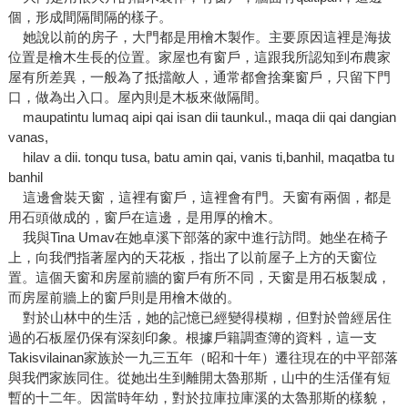
個，形成間隔間隔的樣子。
她說以前的房子，大門都是用檜木製作。主要原因這裡是海拔
位置是檜木生長的位置。家屋也有窗戶，這跟我所認知到布農家
屋有所差異，一般為了抵擋敵人，通常都會捨棄窗戶，只留下門
口，做為出入口。屋內則是木板來做隔間。
maupatintu lumaq aipi qai isan dii taunkul., maqa dii qai dangian
vanas,
hilav a dii. tonqu tusa, batu amin qai, vanis ti,banhil, maqatba tu
banhil
這邊會裝天窗，這裡有窗戶，這裡會有門。天窗有兩個，都是
用石頭做成的，窗戶在這邊，是用厚的檜木。
我與Tina Umav在她卓溪下部落的家中進行訪問。她坐在椅子
上，向我們指著屋內的天花板，指出了以前屋子上方的天窗位
置。這個天窗和房屋前牆的窗戶有所不同，天窗是用石板製成，
而房屋前牆上的窗戶則是用檜木做的。
對於山林中的生活，她的記憶已經變得模糊，但對於曾經居住
過的石板屋仍保有深刻印象。根據戶籍調查簿的資料，這一支
Takisvilainan家族於一九三五年（昭和十年）遷往現在的中平部落
與我們家族同住。從她出生到離開太魯那斯，山中的生活僅有短
暫的十二年。因當時年幼，對於拉庫拉庫溪的太魯那斯的樣貌，