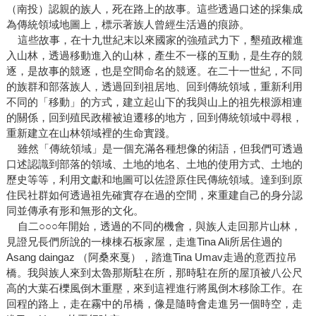
（南投）認親的族人，死在路上的故事。這些透過口述的採集成
為傳統領域地圖上，標示著族人曾經生活過的痕跡。
這些故事，在十九世紀末以來國家的強殖武力下，墾殖政權進
入山林，透過移動進入的山林，產生不一樣的互動，是生存的競
逐，是故事的競逐，也是空間命名的競逐。在二十一世紀，不同
的族群和部落族人，透過回到祖居地、回到傳統領域，重新利用
不同的「移動」的方式，建立起山下的我與山上的祖先根源相連
的關係，回到殖民政權被迫遷移的地方，回到傳統領域中尋根，
重新建立在山林領域裡的生命實踐。
雖然「傳統領域」是一個充滿各種想像的術語，但我們可透過
口述認識到部落的領域、土地的地名、土地的使用方式、土地的
歷史等等，利用文獻和地圖可以佐證原住民傳統領域。達到到原
住民社群如何透過祖先確實存在過的空間，來重建自己的身分認
同並傳承有形和無形的文化。
自二○○○年開始，透過的不同的機會，與族人走回那片山林，
見證兄長們所說的一棟棟石板家屋，走進Tina Ali所居住過的
Asang daingaz （阿桑來戛），踏進Tina Umav走過的意西拉吊
橋。我與族人來到太魯那斯駐在所，那時駐在所的屋頂被八公尺
高的大葉石櫟風倒木重壓，來到這裡進行將風倒木移除工作。在
回程的路上，走在霧中的吊橋，像是隨時會走進另一個時空，走