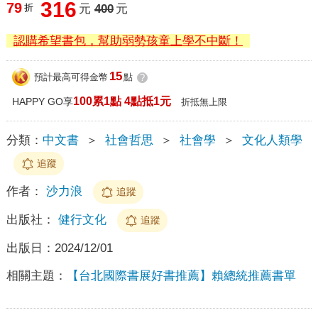
316
79
折
元
400
元
認購希望書包，幫助弱勢孩童上學不中斷！
15
預計最高可得金幣
點
?
100累1點 4點抵1元
HAPPY GO享
折抵無上限
分類：
中文書
＞
社會哲思
＞
社會學
＞
文化人類學
追蹤
作者：
沙力浪
追蹤
出版社：
健行文化
追蹤
出版日：
2024/12/01
相關主題：
【台北國際書展好書推薦】賴總統推薦書單