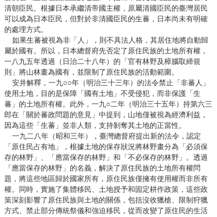
清朝臣民。根據日本承繼清帝國主權，原屬清國臣民的臺灣居民
可以成為日本臣民，但對於非清國臣民的生蕃，日本尚未有明確
的處理方式。
如果生蕃被視為非「人」，則不具法人格，其居住地將自動歸
屬於國有。所以，日本總督府先否定了原住民族的土地所有權，
一八九五年透過（日治二十八年）的「官有林野及樟腦取締規
則」將山林畫為國有，並限制了原住民族的活動範圍。
安井解釋，一九○○年（明治三十三年）的法令禁止「非蕃人」
使用土地，目的是保障「國有土地」不受侵犯，而非保護「生
蕃」的土地所有權。此外，一九○二年（明治三十五年）持第六三
郎在「關於蕃政問題的意見」中提到，山地僅被視為經濟利益，
因為這些「生蕃」並非人類，支持剝奪其土地的正當性。
一九二八年（昭和三年），臺灣總督府提出新的法令，認定
「原住民占有地」，根據土地的保存狀況將林野畫分為「必須保
存的林野」、「應當保存的林野」和「不必保存的林野」。透過
「應當保存的林野」的名義，解決了原住民族的土地所有權問
題，將這些地區歸於國家所有，原住民族僅擁有使用權而非所有
權。同時，實施了集體移民、土地授予和固定耕作政策，這些政
策深刻影響了原住民族與土地的關係，包括沒收獵槍、限制狩獵
方式、禁止部分傳統祭儀和強迫移民，從而改變了原住民的生活