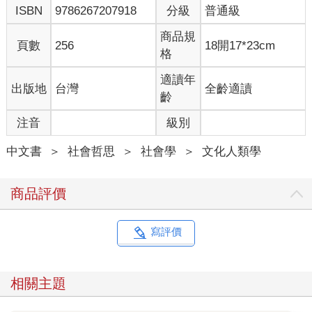
彷彿在訴說著那些不願被遺忘的故事。在這裡，過去的影子與現
ISBN
9786267207918
分級
普通級
在的生活交織，形成一幅獨特的口述，讓人感受到歷史的深度與
厚度。
商品規
頁數
256
18開17*23cm
但我們真的只能回憶過往，有沒有實際作法，讓我可以將過去
格
成為我們的未來。現在只要是能夠到達拉庫拉庫溪流域的布農族
人，都可以在那裡狩獵，但是返回山區變得越來越困難。雖然沒
適讀年
出版地
台灣
全齡適讀
有確定的氏族獵場範圍，但獵人的數量卻不及祖先時代那麼多。
齡
對於拉庫拉庫溪的族人來說，這裡不僅是一片土地，更是文化的
注音
級別
根基。這些地方承載著他們的歷史與信仰，然而，隨著管制的加
嚴，許多原住民面臨著自我認同的挑戰。族人與土地的連結被削
中文書
＞
社會哲思
＞
社會學
＞
文化人類學
弱，身分認同也因此變得模糊。這種失落感，彷彿讓族人的靈魂
在山林間徘徊，無法找到回家的路。
在這片被國家和法律規範所包圍的山地，族人的生活與文化如
商品評價
同隱藏在雲霧中的山巒，時而清晰，時而模糊。祖先遷移的故事
需要被聽見，他們的聲音需要被珍惜。在當代山林政策與文化的
交錯中，如何找到一條平衡之路，將是未來需要共同面對的課
寫評價
題。
西元一九一五年大分事件之後，總督佐久間左馬太對原住民採
取了鎮壓的政策，這使得森丑之助提出了「蕃人樂園」的構想，
相關主題
主張設立「蕃人自治區」，以便與他們共生。然而，儘管他四處
奔走推廣這一理念，卻未能獲得重視。一直到現在，我們還是看