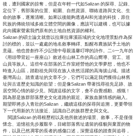
後，遭到國家的掠奪，但是在年輕一代如Salizan 的探尋、記錄、
定位下，舊部落的位置、範圍、自然資源、聯絡道路與文化、生
命的故事，逐漸清晰。如果以後能夠透過AI和光達的科技，原住
民族的傳統領域多維立體空間的圖像，應該可以建構，也可以據
此向國家聲索我們原有的土地自然資源的權利。
Salizan 的碩士論文就曾以拉庫拉庫溪區域的文化地理景點作為探
討的標的，並以一處處的地名敘事轉繹、點醒布農族賦予土地的
意蘊。他也曾創作不少記憶中母親溫馨叮嚀的詩作。二○一九年的
《用頭帶背起一座座山》敘述在山林工作的高山嚮導、背工、巡
山員等族人。這些年在部落的工作室經營他的文學夢想，他也不
時進入山區，踏勘祖先與現在族人依然活躍的高海拔山域。描述
臺灣高山、踏查遺址的文章不少，它們可以滿足我們獲得山林舊
址與古道歷史知識的欲望；但是像Salizan 帶著找尋祖先足跡、故
居空間心情的卻少見。閱讀這樣的文字，會不自覺感動、感慨！
因為那是族群部落歷史文化道路的親近、家族血脈情感的融入。
期望即將步入青壯的Salizan ，繼續這樣的探尋與追溯，更要帶領
下一代用新的方法接近、認識自己的族群歷史與文化。
閱讀Salizan 的尋根歷程以及他所敘述的場景、敘事，不是僅僅
懷念、追憶祖先步履艱辛，目睹部落舊址遺留的樣貌與棄置的物
件，以及已然凋零的長者的感傷口述，深覺這樣的踏查與追尋，