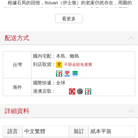
根據石馬的回憶，Ilstuan（伊士墩）的老家仍然存在，周圍的
耕地保持著完整的樣貌。更高處的光禿地，則是昔日的苗圃園
地，石頭排列的痕跡依然清晰可見。吳家、蔡家和李家等家庭，
看更多
曾經在這片山林中辛勤耕作，生活著。
Sai的lilistuan家族，曾經在大分生活，分享著他們的故事：「其
實一直到民國八十幾年，大分的族人一直都在。後來，林務局告
配送方式
訴我們竊占國土，要讓我們離開這個地方，國家公園成立後，我
的長輩們不得不離開了這片百年來的農耕地。大分變成了學術與
國內宅配：本島、離島
保育的重地，我們只能低調協作，偶爾偷偷回家祭祀。」
如今，每年回家的時候，Sai和族人們都會整理舊址，但他們心
到店取貨：
台灣
不限金額免運費
中仍然懷著對這片土地的敬畏與珍惜。「希望山友不要隨意進入
家屋或過度打擾，裡面有些場域是比較有禁忌的。」這句話如同
國際快遞：全球
一種呼喚，提醒著我們，歷史的痕跡不應被忽視，土地的靈魂需
海外
要尊重。在這片被時間和法律改變的土地上，原住民的故事依然
港澳店取：
在山間回響，隱藏著他們的記憶與文化，等待著被重新發現。
每當族人回到大分尋根時，面對著大分所留下的紀念碑上的刻
詳細資料
痕，彷彿在低語著曾經的過往，帶著對逝去時光的懷念與哀傷。
水泥彈藥庫的冷峻，提醒著族人托西佑事爭的痕跡與苦痛。在這
片土地上，屬於布農族人的家屋靜靜守護著大分，承載著無數的
語言
中文繁體
裝訂
紙本平裝
回憶。每一片石板、每一塊石頭，都藏著族人曾經的喜怒哀樂，