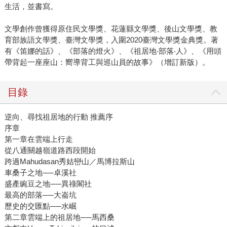
生活，並書寫。
文學創作曾獲得原住民文學獎、花蓮縣文學獎、後山文學獎、教
育部族語文學獎、臺灣文學獎，入圍2020臺灣文學獎金典獎。著
有《笛娜的話》、《部落的燈火》、《祖居地‧部落‧人》、《用頭
帶背起一座座山：嚮導背工與巡山員的故事》（增訂新版）。
目錄
逆向、尋找祖居地的行動 推薦序
序章
第一章在雲端上行走
從八通關越嶺道路西段開始
跨過Mahudasan秀姑巒山／馬博拉斯山
車桑子之地──卓溪社
盛產豌豆之地──異祿閣社
最高的部落──大崙坑
歷史的交匯點──水崛
第二章雲端上的祖居地──馬西桑