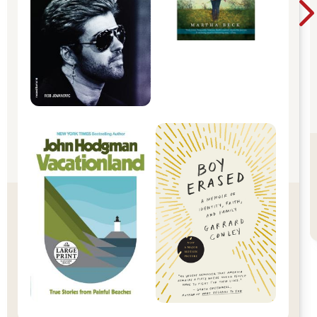
《復返：二十一世紀成為原住民》提到「放逐」這個詞彙，我
們雖然被迫遷移，被迫缺席在原有的傳統領域中，但我們仍然期
待著在未來的日子裡，我們可用不同的方式回家。當代，我們仍
然擁有權力和權利，依照自己的方法、規則，漁獵、採集、旅行
和在特定地點舉行祭儀。被放逐者總是以返回家園為目的，並採
取具體政治手段（土地聲
索和返還）加以爭取。
我們不能只是透過復返祖居地、舊部落，只是視為一種回歸和
重聚的機會，只是作為重新與家鄉、文化和傳統交融，也要涉及
到土地聲索和返還，維護族群遺產和具體政治而努力。然而，在
當代，回到祖居地、舊部落，已經不是很容易，種種限制、現代
生活的需求或其他因素。面對這種情況，可能會以遵守傳統習
俗、季節性造訪保留地或故鄉，或通過表演傳統文化來表達對根
源的懷念和情感。
雖然，我們離開了祖先曾經居住過的地方，但是仍然生活在
asang，雖然我們從海拔二千公尺建立部落，走到海沷一百公尺的
花東縱谷，但我們的文化一直是高山文化，我們的傳統知識一直
留在祖居地。我們站在花東縱谷，面向我們的中央山脈。
也有的族人離開部落來到都會，但我們一直保留對Maiasang的
想像，因為傳統領域／祖居地的觀念是與祖先、家鄉和文化密切
相關的。即使族人已經離開了祖居地、部落，這些價值觀和連繫