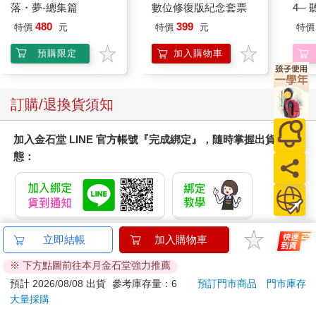
落・夢-總集篇
數位修復版紀念套票
4─
期挑
480
399
特價
元
特價
元
特價
預購限定
加入購物車
訂購/退換貨須知
加入金石堂 LINE 官方帳號『完成綁定』，隨時掌握出貨動
態：
立即結帳
加入購物車
提醒您！！
金石堂及銀行均不會請您操作ATM! 如接獲電話要求您前往
※ 下方點圖前往本月金石堂強力推薦
ATM提款機，請不要聽從指示，以免受騙上當！
預計 2026/08/08 出貨
參考庫存量：6
預訂門市商品
門市庫存
大量採購
退換貨須知：