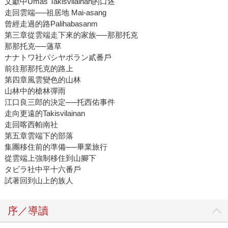
文獻中Umas Takisvilainan的口述
走回雲端──祖居地 Mai-asang
曾經走過的路Palihabasanm
第三章從雲端走下來的家族──那那托克
那那托克──蓪草
ナナトワ社パシヤポラン貳番戶
前往那那托克的路上
第四章風雲變色的山林
山林中的槍林彈雨
江口良三郎的決定──托西佑事件
走向更遠的Takisvilainan
走回喀西帕南社
第五章雲端下的部落
集團移住前的準備──畢業旅行
從雲端上強制移住到山腳下
タビラ社中平十六番戶
試著回到山上的族人
序／導讀