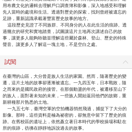
用布農文化的邏輯去理解戶口調查簿和影像，深入地感受和理解
先人當時的處境和生活。透過對歷史的探索，找到曾經被遺忘的
足跡，重新認識承載著豐富歷史故事的地方。
這段歷史見證了不同族群、不同身分的人在此生活的痕跡。透
過幾次的研究和實地踏查，試圖讓這片土地再次講述自己的故
事，讓更多人能夠聆聽並理解這些屬於森林、登山、歷史的特殊
聲音。讓更多人了解這一塊土地，不是空白之處。
試閱
在臺灣的山區，大分曾是族人生活的家園。然而，隨著歷史的變
遷，這片土地的故事卻逐漸被遺忘。一九四五年，日本戰敗，隨
之而來的是國民政府的接管。在那個動盪的年代，被遷移至山下
的族人，面對著未知的未來，一些族人開始返回他們的故鄉，重
新耕種那片熟悉的土地。
一九五七年，臺灣空軍的空拍機器悄然飛過，捕捉下了大分的
影像。那時，這些資料是極為祕密的，卻無意中留下了歷史的痕
跡。在舊校區的遺址上，依然矗立著日本時代的學校操場和駐在
所的痕跡，彷彿在靜靜地訴說過去的故事。