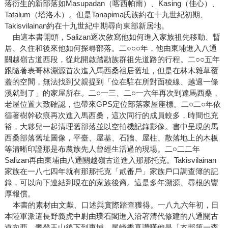
落衍生的新部落如Masupadan（喀西帕南）、Kasing（佳心）、
Tatalum（塔洛木）。但是Tanapima氏族約在十九世紀初期、
Takisvilainan約在十九世紀中期尋向東部新居地。
由這本書開頭，Salizan逐次敘寫他如何進入家族祖先移動、暫
居、久住和後來他如何探尋部落。二○○○年，他由東埔進入八通
關越嶺古道西段，從此開啟踏勘族群祖先道路的行程。二○○五年
跟隨著表哥林淵源首次進入馬西桑祖居舊址，但是在林木雜草覆
蓋的空間，無法找到父親提到「位在駐在所對面稜線、越過一條
溪就到了」的家屋所在。二○一三、二○一六年再次到達馬西桑，
老屋位置大致確認，也帶來GPS定位部落家屋座標。二○二○年依
循著樹幹砍痕再次進入馬西桑，這次同行的成員較多，時間也充
裕，大夥兒一起清理舊部落並以空拍機記錄影像。書中呈現的馬
西桑部落舊址圖像，平臺、屋基、石牆、屋柱、散落地上的木板
等清晰印證那是布農族先人曾經生活過的現場。二○二二年
Salizan再由東埔由八通關越嶺古道進入那那托克。Takisvilainan
家族在一八七四年就有那那托克「貳番戶」家族戶口調查簿的記
錄，可以向下連結到現在的家族後裔。這是多年溯源、尋根的豐
厚報償。
本書的素材由文獻、口述與實際踏查獲得。一八九六年初，日
本陸軍派遣長野義虎中尉由璞石閣進入沿著清代修建的八通關古
道向西，攀登玉山後下到東埔。尾崎秀真讚嘆他是「本邦第一森