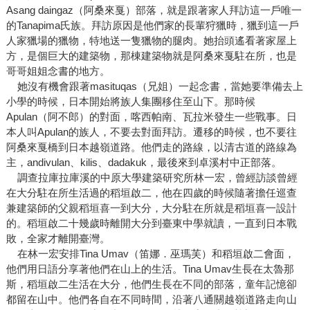
Asang daingaz（阿桑來戛）部落，就是跟著家人拜訪這一戶唯一
的Tanapima氏族。拜訪原因是他們家的長輩狩獵時，獵到這一戶
人家獵場的獵物，特地送一隻獵物的腿肉。她抬頭遙看著家屋上
方，是個巨大的建築物，那棟建築物就是阿桑來戛駐在所，也是
哥哥姐姐念書的地方。
她沒有機會跟著masituqas（兄姐）一起念書，當她要準備去上
小學的時候，日本開始將族人集團移住至山下。那時候
Apulan（阿不郎）的對面，喀西帕南、瓦拉米發生一些戰事。日
本人叫Apulan的族人，不要去對面拜訪。遷移的時候，也不要往
阿桑來戛橋到日本越嶺道路。他們走的路線，以清古道的路線為
主，andivulan、kilis、dadakuk，最後來到卓溪村中正部落。
調查拉庫拉庫溪的中原大學建築研究所林一宏，曾經訪談曾經
在大分駐在所生活過的稻垣啟二，他在四歲的時候隨著擔任巡查
兼建築師的父親稻垣喜一到大分，大分駐在所就是稻垣喜一設計
的。稻垣啟二十幾歲時離開大分到臺東中學就讀，一直到日本戰
敗，全家才離開臺灣。
在林一宏安排Tina Umav（笛娜．巫瑪芙）和稻垣啟二會面，
他們用日語分享著他們在山上的生活。Tina Umav生長在太魯那
斯，稻垣啟二生活在大分，他們生長在不同的部落，童年記憶卻
都留在山中。他們各自在不同時間，沿著八通關越嶺道路走向山