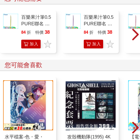
百樂果汁筆0.5
百樂果汁筆0.5
PURE聯名 檸
PURE聯名 葡
檬(限量)
萄(限量)
38
38
84
折
特價
元
84
折
特價
元
加入
加入
購物
購物
車
車
您可能會喜歡
水平檔案-色・愛・
攻殼機動隊(1995) 4K
【電