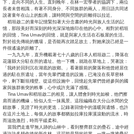
下，走向不同的人生。直到晚年，在林一宏學者的協調下，兩位
長者未曾相識，有著不同身分、不同族群的兩人，用日語共同述
說著童年在山上的點滴，讓時間與空間的距離得以拉近。
稻垣啟二的童年記憶緊扣著大分念書的時光與族人生活的記
憶，那段美好而深刻的時光深深地烙印在他的心中。相對於稻垣
的回憶，Tina Umav的回憶，就是與家人生活在石板屋的生活。
對於祖先傳統的獵場，是否能再次踏足故土，對她來說己經是一
件很遙遠的距離了。
一九九九年，直升機載著七十八歲的日本人稻垣啟二，降落在
花蓮縣大分駐在所的遺址。他一下機，就跪在草地上，哭著說：
「我終於回到沉在湖底的故鄉。」看著眼前的聚落和他曾經居住
過的駐在所遺址，當年先輩們建造的設施，已淹沒在長草密林
中，剩下斷垣殘壁。從這些設施中，回憶起先輩們曾經參與的國
家與族群衝突的軼事，心中或許充滿了感慨。
Tina Umav和稻垣啟二的相見，讓人體會到時光如梭，他們擦
肩而過的機緣，恰似人生一抹風景。這段編織在大分山水間的交
錯故事，見證了時光的更迭，記錄著回憶中的溫暖與遺憾，也許
在這片土地上，每個人的故事都猶如拉庫拉庫溪滾動的流水，時
而湍急激烈，時而平緩柔和。
當我們走進罕無人跡的山林中，看到整齊群立的疊石，途中經
過許許多耕作後的新生林，這可能是我的祖輩，一塊一塊堆疊起