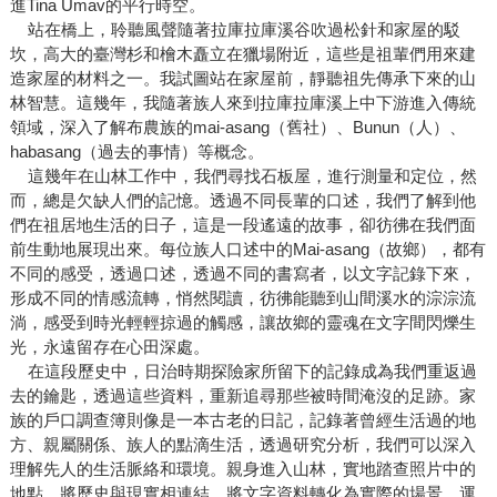
進Tina Umav的平行時空。
站在橋上，聆聽風聲隨著拉庫拉庫溪谷吹過松針和家屋的駁
坎，高大的臺灣杉和檜木矗立在獵場附近，這些是祖輩們用來建
造家屋的材料之一。我試圖站在家屋前，靜聽祖先傳承下來的山
林智慧。這幾年，我隨著族人來到拉庫拉庫溪上中下游進入傳統
領域，深入了解布農族的mai-asang（舊社）、Bunun（人）、
habasang（過去的事情）等概念。
這幾年在山林工作中，我們尋找石板屋，進行測量和定位，然
而，總是欠缺人們的記憶。透過不同長輩的口述，我們了解到他
們在祖居地生活的日子，這是一段遙遠的故事，卻彷彿在我們面
前生動地展現出來。每位族人口述中的Mai-asang（故鄉），都有
不同的感受，透過口述，透過不同的書寫者，以文字記錄下來，
形成不同的情感流轉，悄然閱讀，彷彿能聽到山間溪水的淙淙流
淌，感受到時光輕輕掠過的觸感，讓故鄉的靈魂在文字間閃爍生
光，永遠留存在心田深處。
在這段歷史中，日治時期探險家所留下的記錄成為我們重返過
去的鑰匙，透過這些資料，重新追尋那些被時間淹沒的足跡。家
族的戶口調查簿則像是一本古老的日記，記錄著曾經生活過的地
方、親屬關係、族人的點滴生活，透過研究分析，我們可以深入
理解先人的生活脈絡和環境。親身進入山林，實地踏查照片中的
地點，將歷史與現實相連結，將文字資料轉化為實際的場景。運