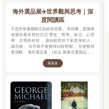
不到這個樂園的出現。
我們從山林中的獵人、遊耕的族人，逐漸轉變為國家的軍人，
海外選品展✈️世界觀與思考｜深
家園也逐漸變成了無法回去的地方。我將戶口調查簿中的記錄轉
度閱讀區
化成文字，從中更深入地了解我祖父輩的歷史，並在理解複雜的
社會親屬關係後，開始逐漸理解山林在族人生命經驗中的重要
不是所有書都能立刻給你答案。 有些書，是慢慢
性，它並非一片荒野，而是承載著許多故事。
改變你看世界的方式 歷史、哲學、政治、心理
山林的集體記憶充滿著我們的遷移歷史，包含每一塊石頭、每
學、文明與科技， 適合願意停下來思考的人。
一陣風語、每一段舞步、每一個新生的孩子。我們祖先的聲音迴
盪在每一句話中，顯現於每一次祈禱，深植於每顆心靈之中。儘
讀完後， 你可能不會變得比較輕鬆， 但會變得
管殖民主義的侵襲仍在過去與現在交織著，不道德機構的暴力採
更清醒。 海外選品展，1折起 限量空運商品，先
集，以及引入的政治與宗教脫離了我們的軌道，我們仍透過深厚
搶先贏 週週商品更新
的關係之網，跨越時空，一代代地延續與更新我們的連結。
看更多
鳥居龍藏在橫斷中央山脈之際，他提到多虧有布農族東埔社通
事Subali的嚮導與照料才能安然越過山區。抵達東埔社時，他們住
進Subali的家中，正巧遇上八月十五日一年一度的小米豐收祭。這
時他對於布農族已失去了傳統服裝並且在生活中開始漢化的現
象，竟然是感到惋惜不已。適應不代表接受，適應也不總是妥
協。我們的韌性不僅在於回憶自我以應對當前的需求，更在於重
新投注於我們那從未褪色的主權知識。我們的故事充盈在我們的
言語中，像夜晚的雷鳴般回響不斷。