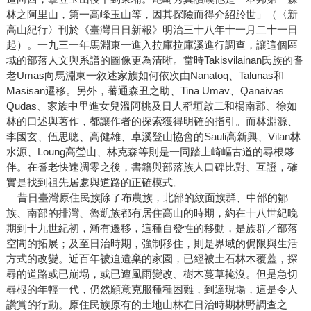
林之阿里山，第一高峰玉山等，因其探險而得介紹於世」（〈新
高山紀行〉刊於《臺灣日日新報》明治三十八年十一月二十一日
起）。一九三一年馬淵東一進入拉庫拉庫溪進行調查，讓這個區
域的部落人文與系譜的圖像更為清晰。當時Takisvilainan氏族的耆
老Umas向馬淵東一敘述家族如何依次由Nanatoq、Talunas和
Masisan遷移。另外，蕃通森丑之助、Tina Umav、Qanaivas
Qudas、家族中里進女兒溫阿桃及日人稻垣啟二和楊南郡、徐如
林的口述與著作，都讓作者的探索獲得明確的指引。而林淵源、
李國玄、伍思聰、高健雄、卓溪登山協會的Sauli高新興、Vilan林
水源、Loung高瑩山、林克森等則是一同踏上崎嶇古道的尋根夥
伴。在耆老快速凋零之後，書籍與部落族人口碑比對、互證，確
實是找到祖先居處與道路的正確模式。
昔日臺灣原住民族除了布農族，北部的紋面族群、中部的鄒
族、南部的排灣、魯凱族都有居住高山的時期，約在十八世紀晚
期到十九世紀初，漸有遷移，這種自發性的移動，是族群／部落
空間的拓展；及至日治時期，強制移住，則是界域的侷限與生活
方式的改變。近百年被迫遺棄的家園，已經被土石林木覆蓋，探
尋的道路或已崩塌，或已遭風雨變改、樹木蔓草掩沒。但是急切
尋根的年輕一代，仍然願意克服種種困難，到達現場，這是令人
讚賞的行動。原住民族原有的土地山林在日治時期林野調查之