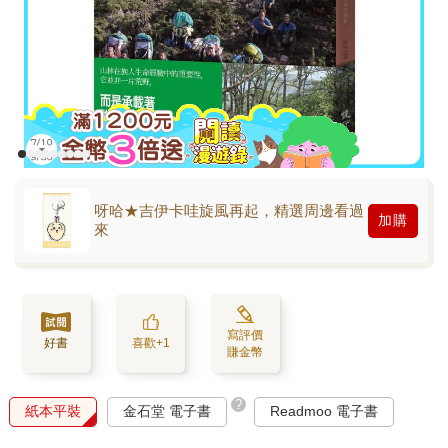
呀哈★吉伊卡哇旋風再起，精選周邊看過
加購
來
寫評價
好書
喜歡+1
賺金幣
?
紙本平裝
金石堂 電子書
Readmoo 電子書