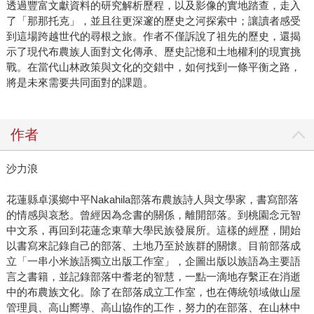
透過豐富文獻資料的研究解析歷程，以及影像的實地踏查，走入
了「那那托克」，並且往更深邃的歷史之河探索中；讓讀者感受
到這場跨越世代的尋根之旅。作者不僅訴說了祖先的歷史，還揭
示了現代布農族人面對文化傳承、歷史記憶和土地權利的現實挑
戰。在當代山林政策與文化的交錯中，如何找到一條平衡之路，
將是未來需要共同面對的課題。
作者
沙力浪
花蓮縣卓溪鄉中平Nakahila部落布農族詩人與文學家，書寫部落
的情感與哀愁。曾經因為念書的關係，離開部落。到桃園念元智
中文系，再回到花蓮念東華大學民族發展所。這樣的經歷，開始
以書寫來記錄自己的部落、土地乃至於族群的關懷。目前部落成
立「一串小米族語獨立出版工作室」，企圖出版以族語為主要語
言之書籍，並記錄部落中耆老的智慧，一點一滴地存繫正在消逝
中的布農族文化。除了在部落成立工作室，也在傳統領域做山屋
管理員、高山嚮導、高山協作的工作，努力的在部落、在山林中