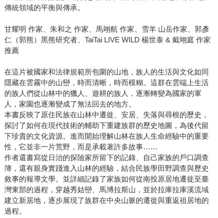
傳統領域的平衡與傳承。
甘耀明 作家、朱和之 作家、馬翊航 作家、雪羊 山岳作家、郭彥
仁（郭熊）黑熊研究者、TaiTai LIVE WILD 楊世泰 & 戴翊庭 作家
推薦
在這片被國家和法律規範所包圍的山地，族人的生活與文化如同
隱藏在雲霧中的山巒，時而清晰，時而模糊。這群在雲端上生活
的族人們從山林中的獵人、遊耕的族人，逐漸轉變為國家的軍
人，家園也逐漸變成了無法回去的地方。
本書反映了原住民族在山林中遷徙、安居、失落與尋根的歷史，
探討了如何在現代技術的輔助下重建族群的歷史地圖，為後代留
下珍貴的文化資源。進而開始理解山林在族人生命經驗中的重要
性，它並非一片荒野，而是承載著許多故事……
作者還書寫從日治的探險家所留下的記錄、自己家族的戶口調查
簿，還有親身實踐進入山林的經驗，結合民族學田野調查與歷史
敘事的報導文學。並詳細記錄了家族如何從南投原居地遷徙至臺
灣東部的過程，穿越秀姑巒、馬博拉斯山，並於拉庫拉庫溪流域
建立新居地，逐步展現了族群在中央山脈的遷徙與重返祖居地的
過程。