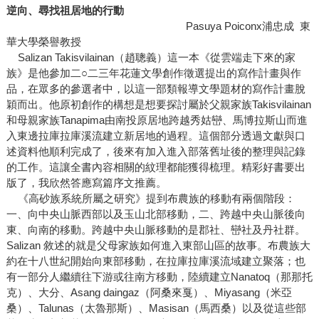
逆向、尋找祖居地的行動
Pasuya Poiconx浦忠成 東
華大學榮譽教授
Salizan Takisvilainan（趙聰義）這一本《從雲端走下來的家
族》是他參加二○二三年花蓮文學創作徵選提出的寫作計畫與作
品，在眾多的參選者中，以這一部類報導文學題材的寫作計畫脫
穎而出。他原初創作的構想是想要探討屬於父親家族Takisvilainan
和母親家族Tanapima由南投原居地跨越秀姑巒、馬博拉斯山而進
入東邊拉庫拉庫溪流建立新居地的過程。這個部分透過文獻與口
述資料他順利完成了，後來有加入進入部落舊址後的整理與記錄
的工作。這讓全書內容相關的紋理都能獲得梳理。精彩好書要出
版了，我欣然答應寫篇序文推薦。
《高砂族系統所屬之研究》提到布農族的移動有兩個階段：
一、向中央山脈西部以及玉山北部移動，二、跨越中央山脈後向
東、向南的移動。跨越中央山脈移動的是郡社、巒社及丹社群。
Salizan 敘述的就是父母家族如何進入東部山區的故事。布農族大
約在十八世紀開始向東部移動，在拉庫拉庫溪流域建立聚落；也
有一部分人繼續往下游或往南方移動，陸續建立Nanatoq（那那托
克）、大分、Asang daingaz（阿桑來戛）、Miyasang（米亞
桑）、Talunas（太魯那斯）、Masisan（馬西桑）以及從這些部