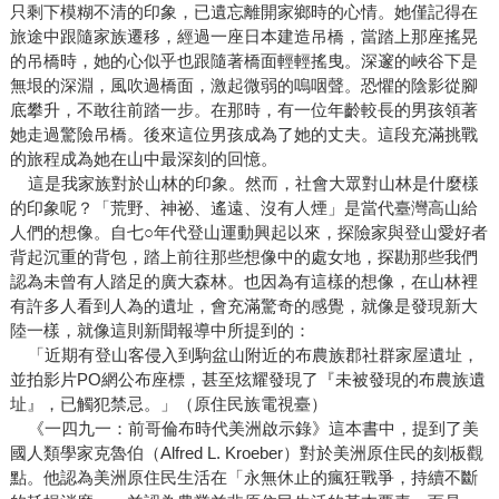
只剩下模糊不清的印象，已遺忘離開家鄉時的心情。她僅記得在
旅途中跟隨家族遷移，經過一座日本建造吊橋，當踏上那座搖晃
的吊橋時，她的心似乎也跟隨著橋面輕輕搖曳。深邃的峽谷下是
無垠的深淵，風吹過橋面，激起微弱的嗚咽聲。恐懼的陰影從腳
底攀升，不敢往前踏一步。在那時，有一位年齡較長的男孩領著
她走過驚險吊橋。後來這位男孩成為了她的丈夫。這段充滿挑戰
的旅程成為她在山中最深刻的回憶。
這是我家族對於山林的印象。然而，社會大眾對山林是什麼樣
的印象呢？「荒野、神祕、遙遠、沒有人煙」是當代臺灣高山給
人們的想像。自七○年代登山運動興起以來，探險家與登山愛好者
背起沉重的背包，踏上前往那些想像中的處女地，探勘那些我們
認為未曾有人踏足的廣大森林。也因為有這樣的想像，在山林裡
有許多人看到人為的遺址，會充滿驚奇的感覺，就像是發現新大
陸一樣，就像這則新聞報導中所提到的：
「近期有登山客侵入到駒盆山附近的布農族郡社群家屋遺址，
並拍影片PO網公布座標，甚至炫耀發現了『未被發現的布農族遺
址』，已觸犯禁忌。」（原住民族電視臺）
《一四九一：前哥倫布時代美洲啟示錄》這本書中，提到了美
國人類學家克魯伯（Alfred L. Kroeber）對於美洲原住民的刻板觀
點。他認為美洲原住民生活在「永無休止的瘋狂戰爭，持續不斷