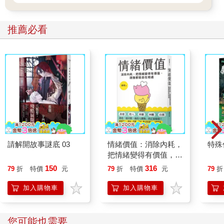
依然在族人的心中扮演著重要的角色。Maiasang連接了我們的過
去和未來。
推薦必看
請解開故事謎底 03
情緒價值：消除內耗，
特殊傳
把情緒變得有價值，跟
誰都能自在相處
150
316
79
折
特價
元
79
折
特價
元
79
折
加入購物車
加入購物車
您可能也需要