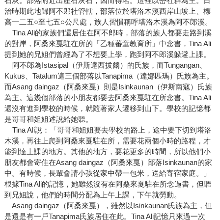
石灰。部落附近出產石灰石，因而得名。這裡以巒社群為主。日
治時期此地歸阿不郎社管轄，部落位於塔洛木溪西岸山坡上、標
高一二五○至七五○公尺處，族人習慣稱呼塔洛木溪為阿不郎溪。
Tina Ali的家族們還居住在阿不郎時，部落的族人都要走路到溪
的對岸，阿桑來戛駐在所的「乙種蕃童教育所」中念書，Tina Ali
提到她的兄姐們曾經為了不想要上學，跑到阿不郎溪躲避上課。
阿不郎為Istasipal（伊斯達西拔爾）的氏族，而Tungangan、
Kukus、Tatalum這三個部落以Tanapima（達娜匹瑪）氏族為主。
而Asang daingaz（阿桑來戛）則是Isinkaunan（伊斯南寇）氏族
為主。這幾個部落的小朋友都要去阿桑來戛駐在所念書。Tina Ali
還沒有進到學校的時候，就隨著家人遷移到山下。學校的記憶都
是哥哥和姐姐述說給她聽。
Tina Ali說：「哥哥和姐姐要去學校的路上，途中要下切到塔洛
木溪，再往上爬到阿桑來戛駐在所，需要花兩個小時的路程，才
能到達上課的地方。其他的地方，要花更多的時間，所以他們小
朋友都會寄住在Asang daingaz（阿桑來戛）部落Isinkaunan的家
中。有時候，長輩會請小孩從家中帶一包米，送給寄宿家庭。」
根據Tina Ali的記憶，她雖然沒有在阿桑來戛駐在所念過書，但聽
到兄姐說，他們的時間分配為上午上課，下午就勞動。
Asang daingaz（阿桑來戛），雖然以Isinkaunan氏族為主，但
是還是有一戶Tanapima氏族居住在此。Tina Ali記憶只來過一次