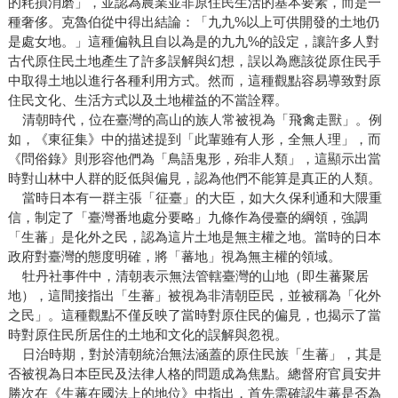
的耗損消磨」，並認為農業並非原住民生活的基本要素，而是一
種奢侈。克魯伯從中得出結論：「九九%以上可供開發的土地仍
是處女地。」這種偏執且自以為是的九九%的設定，讓許多人對
古代原住民土地產生了許多誤解與幻想，誤以為應該從原住民手
中取得土地以進行各種利用方式。然而，這種觀點容易導致對原
住民文化、生活方式以及土地權益的不當詮釋。
清朝時代，位在臺灣的高山的族人常被視為「飛禽走獸」。例
如，《東征集》中的描述提到「此輩雖有人形，全無人理」，而
《問俗錄》則形容他們為「鳥語鬼形，殆非人類」，這顯示出當
時對山林中人群的貶低與偏見，認為他們不能算是真正的人類。
當時日本有一群主張「征臺」的大臣，如大久保利通和大隈重
信，制定了「臺灣番地處分要略」九條作為侵臺的綱領，強調
「生蕃」是化外之民，認為這片土地是無主權之地。當時的日本
政府對臺灣的態度明確，將「蕃地」視為無主權的領域。
牡丹社事件中，清朝表示無法管轄臺灣的山地（即生蕃聚居
地），這間接指出「生蕃」被視為非清朝臣民，並被稱為「化外
之民」。這種觀點不僅反映了當時對原住民的偏見，也揭示了當
時對原住民所居住的土地和文化的誤解與忽視。
日治時期，對於清朝統治無法涵蓋的原住民族「生蕃」，其是
否被視為日本臣民及法律人格的問題成為焦點。總督府官員安井
勝次在《生蕃在國法上的地位》中指出，首先需確認生蕃是否為