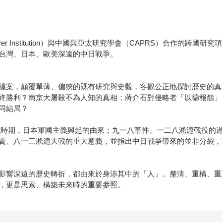
r Institution）與中國與亞太研究學會（CAPRS）合作的跨
台灣、日本、歐美深遠的中日戰爭。
檔案，顛覆單薄、偏狹的既有研究與史觀，客觀公正地探討歷史的真
終勝利？南京大屠殺不為人知的真相；蔣介石對侵略者「以德報怨」
同結局？
漢會戰時期，日本軍國主義興起的由來；九一八事件、一二八淞滬戰役
質、八一三淞滬大戰的重大意義，並指出中日戰爭帶來的並非分裂，
影響深遠的歷史轉折，都由來於身涉其中的「人」。釐清、重構、重
，更是思索、構築未來時的重要參照。