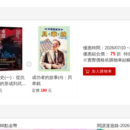
優惠時間：2026/07/10 ~2
優惠組合價：
75
折
特
※實際價格依購物車結
加入購物車
史(一)：從抗
成功者的故事(4)：貝
略的形成到武漢
聿銘
-1938(全新修
元
定價
180
元
閱讀漫遊錄-2026上半年暢銷榜