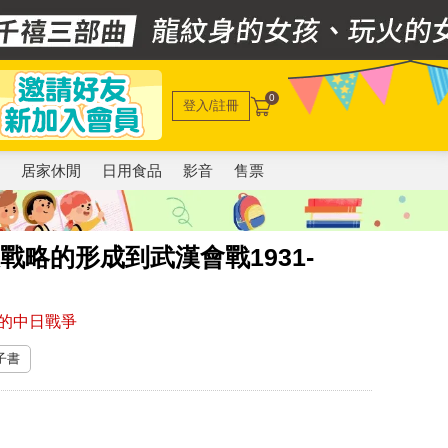
0
登入/註冊
電
居家休閒
日用食品
影音
售票
戰略的形成到武漢會戰1931-
的中日戰爭
電子書