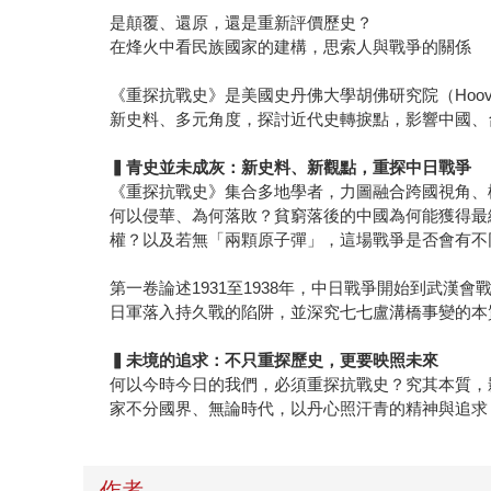
是顛覆、還原，還是重新評價歷史？
在烽火中看民族國家的建構，思索人與戰爭的關係
《重探抗戰史》是美國史丹佛大學胡佛研究院（Hoove
新史料、多元角度，探討近代史轉捩點，影響中國、
▍
青史並未成灰：新史料、新觀點，重探中日戰爭
《重探抗戰史》集合多地學者，力圖融合跨國視角、
何以侵華、為何落敗？貧窮落後的中國為何能獲得最
權？以及若無「兩顆原子彈」，這場戰爭是否會有不
第一卷論述1931至1938年，中日戰爭開始到武
日軍落入持久戰的陷阱，並深究七七盧溝橋事變的本
▍
未境的追求：不只重探歷史，更要映照未來
何以今時今日的我們，必須重探抗戰史？究其本質，
家不分國界、無論時代，以丹心照汗青的精神與追求
作者