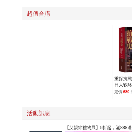
超值合購
重探抗戰
日大戰
會戰1931
定價
680
訂版)
活動訊息
【父親節禮物展】5折起，滿888送88點金幣