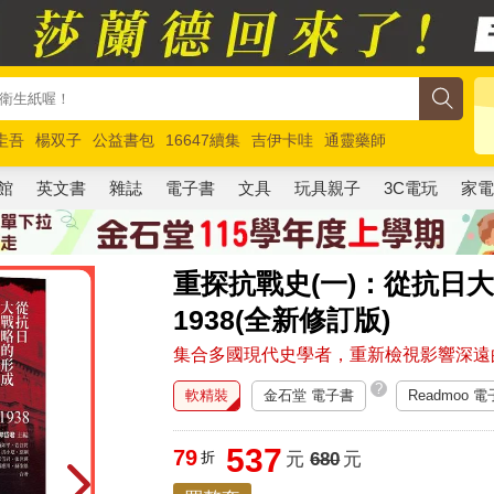
圭吾
楊双子
公益書包
16647續集
吉伊卡哇
通靈藥師
路邊攤新作
馬斯克
玩具總動員5
超慢跑
館
英文書
雜誌
電子書
文具
玩具親子
3C電玩
家
重探抗戰史(一)：從抗日大
1938(全新修訂版)
集合多國現代史學者，重新檢視影響深遠
?
軟精裝
金石堂 電子書
Readmoo 
537
79
折
元
680
元