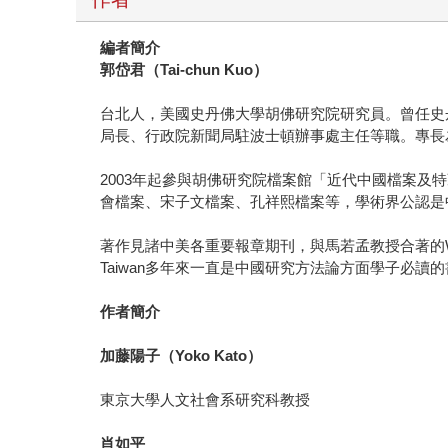
編者簡介
郭岱君（
Tai-chun Kuo
）
台北人，美國史丹佛大學胡佛研究院研究員。曾任史
局長、行政院新聞局駐波士頓辦事處主任等職。專長
2003年起參與胡佛研究院檔案館「近代中國檔案
會檔案、宋子文檔案、孔祥熙檔案等，學術界公認是
著作見諸中美各重要報章期刊，與馬若孟教授合著的Watching Communist 
Taiwan多年來一直是中國研究方法論方面學子必讀
作者簡介
加藤陽子（
Yoko Kato
）
東京大學人文社會系研究科教授
肖如平