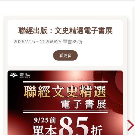
及大批軍人在瞭望塔上駐守。
非軍事區還有其他怪異之處，其內部是中立區，稱為「共同
警備區域」，南北韓軍人會帶著隨身武器面對面站著。在北邊，
北韓會以擴音器大聲播放宣傳；而在南邊，脫北者會化身為行動
聯經出版：文史精選電子書展
人士施放氣球，那些氣球帶著反金氏政權的手冊及食物飛向北
方。在一九八○年代，南韓在此樹立一根三百二十三呎高（約九十
2026/7/15 ~ 2026/9/25 單書85折
八公尺）的旗竿，上頭掛著巨幅國旗，北韓則以五百二十五呎高
的旗竿回敬（約一百六十公尺），那次對峙後來稱為旗竿之戰。
看更多
非軍事區數十年來都沒有人類活動，反倒成為稀有與瀕危物種的
家園，例如白枕鶴及亞洲黑熊。
在南韓這邊，若透過高倍數雙筒望遠鏡觀察，或許會瞥見北
邊有一座村落，稱為機井洞（Kijong），這裡有色彩繽紛的混凝土
建築，清道夫也會定時出動。但分析者從邊界把鏡頭拉近，會很
快發現這些在一九五○年代興建的建築物裡是空的，沒有人住，是
現實生活中的波坦金村莊（Potemkin village）。
由於非軍事區內極度緊張且盤查詳細，因此幾乎所有脫北者
偏好的路線，都是穿越北邊的中韓邊界。然而穿越這條國界也有
危險，只是原因截然不同。中國政府的立場：不能把離開北韓的
人當成難民來看待，因此應該速速逮捕、遣返。中國政府無視遭
遣返者幾乎定會被扔到勞改營忍受多年懲罰的下場。