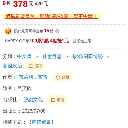
378
9
折
元
420
元
認購希望書包，幫助弱勢孩童上學不中斷！
15
預計最高可得金幣
點
?
100累1點 4點抵1元
HAPPY GO享
折抵無上限
分類：
中文書
＞
社會哲思
＞
政治/國際情勢
＞
各國政治
追蹤
作者：
布萊利．霍普
追蹤
譯者：
呂奕欣
出版社：
臉譜文化
追蹤
出版日：
2023/07/08
相關主題：
【南韓戒嚴】