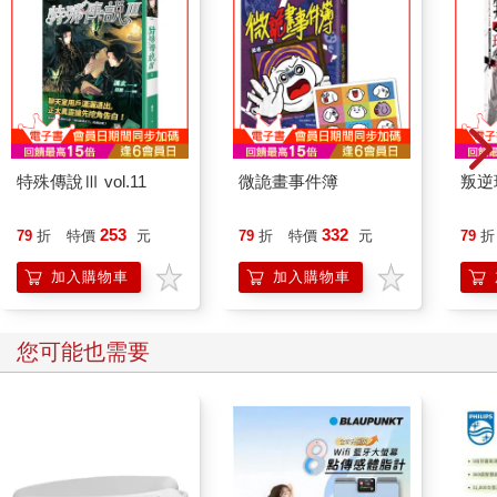
須沒有什麼人討論他們在做什麼，這樣成功機會才最大。
彼得斯並非在中國結識艾德瑞安，他在二○○四年底一趟前往
美國東岸的旅程認識此人；那一次，他同意為布朗大學的自由北
韓分會演講。彼得斯在艾德瑞安身上發現「某種奇特之處」——
這年輕人有卓越的能力，能提高大學生對北韓的意識，並說服他
們：即使侵犯人權的是隱密、封閉、獨裁國家，但他們仍有能力
改變如此龐大又難以捉摸的對象。「能讓年輕人關注北韓人權是
很稀奇的。」彼得斯憶道。
特殊傳說Ⅲ vol.11
微詭畫事件簿
叛逆
關於北韓的政治論述變幻莫測，焦點多集中在核武與高度的
外交賭注，頂多會導向逐步漸進的改變或許能改善北韓實際狀況
253
332
79
折
特價
元
79
折
特價
元
79
折
這樣的主題。在彼得斯及志同道合者的眼中看來，核心事實只有
一個：北韓人民在受苦，理當得到幫助。
加入購物車
加入購物車
彼得斯早就知道，進行救援要非常低調。離開中韓邊界地區會需
要志工網的協助——中國非營利組織會在檯面下運作，基督教志
工、西方人與韓國人也是。最困難的部分之一，是讓脫北者離開
您可能也需要
街道，以免被中國當地人舉報當局，或者被隨時都會出現的中國
執法單位逮個正著。一旦彼得斯或其他行動人士認出脫北者之
後，就會帶脫北者躲在某個住家或庇護所，通常讓他們能吃飽穿
暖，並能得到訓練，以應付下個階段的旅程——他們得在中國長
途旅行，再穿越一次國界，而一路上會有勇敢無畏的嚮導帶路。
逃脫北韓的人常會冒險犯難，穿越結冰的乾草原進入蒙古，