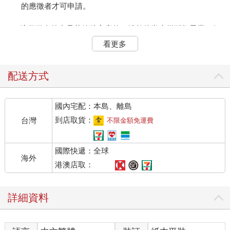
的應徵者才可申請。
這份徵人啟事是艾德瑞安寫的，雖然他尚未從耶魯畢業，但
是雄心壯志早已從校園行動主義的畛域滿溢而出。
看更多
同一年稍晚，二十歲的艾德瑞安率領團隊，初次到中國探
路。他和一小群自由北韓的成員搭機到北京，這些人背著背包、
戴著棒球帽，往北韓邊界前進。這趟初次遠征只是實地調查的性
配送方式
質，但即使如此，能有機會站在棕色河水緩緩流動的圖們江畔，
親自目睹占據著他思維與想像的土地，依然讓艾德瑞安感到強烈
國內宅配：本島、離島
的情緒襲來。看見全副武裝的中國軍人在機場與國界巡邏，他暗
自想著：「哇，太真實了。」
到店取貨：
台灣
不限金額免運費
艾德瑞安向自由北韓的成員回報，這趟遠征已碰上某些「千
鈞一髮」的情況。「這裡的情況比我們想的還糟得多。」他在二
國際快遞：全球
○○四年十一月寫道。
海外
他們透過日漸擴增的網絡來安排與行動人士及宗教領導者見
港澳店取：
面，這些人就在中國經營著祕密庇護所。對於庇護網路的老手來
說，艾德瑞安和他的年輕夥伴代表一股注入營救北韓人任務的新
詳細資料
活力，也代表有新的資金來源。
自由北韓的團隊成員花了不少時間和脫北者談話，取得他們
的證詞，並估量他們對冒險出國的旅程有多大的興趣。他們另外