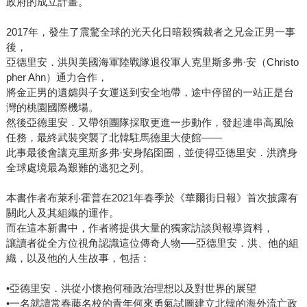
政府的成立計畫。
2017年，發生了震驚全球的光天化日暗殺獨裁者之兄金正男一事
後，
亞德里安．洪與美國海軍陸戰隊退役軍人克里斯多弗·安（Christo
pher Ahn）通力合作，
將金正男的遺孀與子女運送到安全地帶，途中停留的一站正是台
灣的桃園國際機場。
然後亞德里安．又帶領團隊採取更進一步動作，發起連串高風險
任務，最終武裝突襲了北韓駐馬德里大使館——
此事最後會讓克里斯多弗·安身陷囹圄，並使得亞德里安．洪躋身
全球處境最為艱難的逃犯之列。
本書作者布萊利‧霍普在2021年春季於《華爾街日報》首次披露有
關此人及其組織的運作。
而在這本新書中，作者將提供大量的獨家訪談與報導資料，
讓讀者從全方位視角認識這位傳奇人物──亞德里安．洪、他的組
織，以及他的人生故事，包括：
•亞德里安．洪從小懷抱何種政治理想以及對世界的展望
•一名就讀常春藤名校的青年何來勇氣試圖建立北韓的海外流亡政