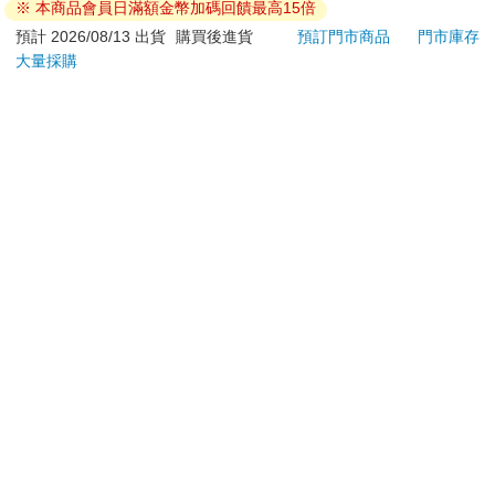
※ 本商品會員日滿額金幣加碼回饋最高15倍
退換貨須知：
預計 2026/08/13 出貨
購買後進貨
預訂門市商品
門市庫存
大量採購
**提醒您，鑑賞期不等於試用期，退回商品須為全新狀態**
依據「消費者保護法」第19條及行政院消費者保護處公告之
「通訊交易解除權合理例外情事適用準則」，以下商品購買
後，除商品本身有瑕疵外，將不提供7天的猶豫期：
易於腐敗、保存期限較短或解約時即將逾期。（如：生
鮮食品）
依消費者要求所為之客製化給付。（客製化商品）
報紙、期刊或雜誌。（含MOOK、外文雜誌）
經消費者拆封之影音商品或電腦軟體。
非以有形媒介提供之數位內容或一經提供即為完成之線
上服務，經消費者事先同意始提供。（如：電子書、電
子雜誌、下載版軟體、虛擬商品…等）
已拆封之個人衛生用品。（如：內衣褲、刮鬍刀、除毛
刀…等）
若非上列種類商品，均享有到貨7天的猶豫期（含例假
日）。
辦理退換貨時，商品（組合商品恕無法接受單獨退貨）必須