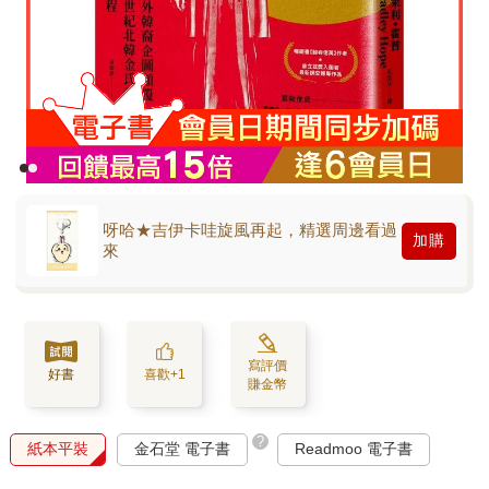
呀哈★吉伊卡哇旋風再起，精選周邊看過
加購
來
寫評價
好書
喜歡+1
賺金幣
?
紙本平裝
金石堂 電子書
Readmoo 電子書