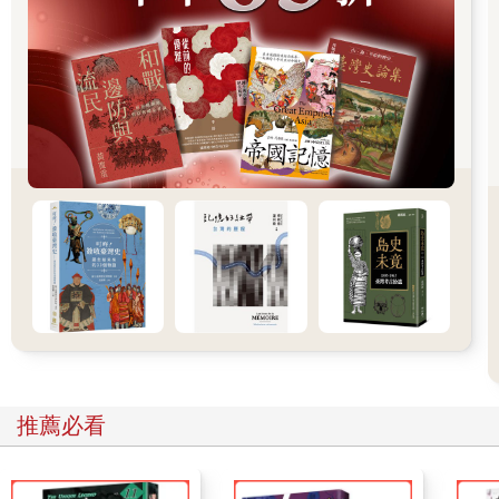
對於住在偏鄉地帶的人來說，到北韓邊界可能相對容易。偏
遠地區看守人力較為零星。中韓邊界有很大部分沿圖們江和鴨綠
江相互毗鄰，冬季會結凍。在更接近城市的地方，邊界兩邊都有
人巡守。在北韓這邊，如果被發現越界，會馬上被送到囚營。在
中國這邊，則會被立刻送回北韓坐牢。北韓的邊界守衛如果認為
哪個人越河太遠，就會朝對方開槍，導致想在此洗衣沐浴的居民
飽受驚嚇。
如果想安全離開中國，難民就必須找個地方藏身，恢復力
氣，之後找個值得信賴的人護送，帶他們到旅程的下個階段——
只是一樣危險。志工團體就在這時登場。這些團體通常是由基督
教組織贊助，會在中國境內的北韓邊界安排庇護所網絡。
這些網絡中，有些是由一位人道工作者主導——這人是福音
派牧師提摩西．彼得斯（Reverend Timothy Peters）。艾德瑞安
起初是在二○○五年遇見彼得斯，那時自由北韓的團隊剛從中國實
地勘查回來。他們相見時，彼得斯已在首爾經營「韓國援手」
（Helping Hands Korea）這個組織將近十年。
彼得斯是在一九七○年代初抵南韓，這些年來，他的活動主要
推薦必看
牽涉到兩種不同角色：大聲抨擊北韓侵害人權，並親自安排類似
地下鐵路的網絡，每年協助數十位脫北者。而以第二種角色來
說，彼得斯認為祕密與絕不公開是關鍵要素。要助人逃脫，就必