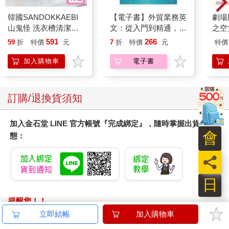
中意義很清楚：美國為脫北者打開國門。問題是，如何讓他們踏
上美國國土。
韓國SANDOKKAEBI
【電子書】外貿業務英
劇場版
不久之後，艾德瑞安和國務院官員談話時，他直言不諱問
山鬼怪 洗衣槽清潔劑
文：從入門到精通，一
之空
道：「美國政府對北韓人民有計畫嗎？」官員看著他，好像他是
450公克-10包組
本搞定外貿全流程【有
樂部 
591
266
59
折
特價
元
7
折
特價
元
特價
世界上最天真的人。地緣政治、權力平衡，還有核武呢？那些問
聲】
Pa
題才是重點吧！
組
加入購物車
電子書
這位官員被追問之後，承認政府「還得要好幾年，才會開始
思考解決方案。」
在艾德瑞安聽來，這訊息似乎很清楚：大人不打算處理，因
訂購/退換貨須知
此大學中的孩子得想辦法搞定。
加入金石堂 LINE 官方帳號『完成綁定』，隨時掌握出貨動
會
態：
員
日
提醒您！！
金石堂及銀行均不會請您操作ATM! 如接獲電話要求您前往
立即結帳
加入購物車
ATM提款機，請不要聽從指示，以免受騙上當！