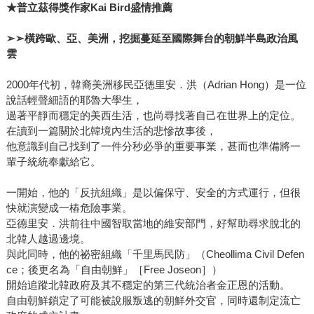
★普立茲得獎作家Kai Bird盛情推薦
➢➢
橫跨歐、亞、美洲，挖掘蔓延至國際舞台的朝鮮半島政治風
雲
2000年代初，韓裔美洲移民亞德里安．洪（Adrian Hong）是一位
說話輕聲細語的耶魯大學生，
過著平靜而穩定的美西生活，也尚尋找著自己在世界上的定位。
在讀到一篇關於北韓境內生活的悲慘故事後，
他意識到自己找到了一件分秒必爭的重要事業，甚而也準備將一
輩子統統奉獻給它。
一開始，他的「反抗組織」是以偏保守、安全的方式運行，但很
快就演變成一樁危險事業。
亞德里安．洪前往中國智取當地的維安部門，好幫助尋求脫北的
北韓人越過邊境。
與此同時，他的祕密組織「千里馬民防」（Cheollima Civil Defen
ce；後更名為「自由朝鮮」［Free Joseon］）
開始追蹤北韓政府及其不穩定的第三代統治者金正恩的活動。
自由朝鮮鎖定了可能被說服叛逃的朝鮮外交官，同時還制定流亡