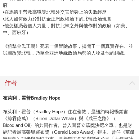
府
•在馬德里營救高職等北韓外交官所碰上的失敗經歷
•此人如何致力於對抗金正恩政權治下的北韓政治現實
•他怎樣憑著個人力量，對抗北韓之外與他作對的政府（如美、
中、西班牙）
《狙擊金氏王朝》宛若一個冒險故事，揭開了一個真實存在、並
試圖改變北韓，乃至全亞洲地緣政治局勢的人物及他的組織。
作者
布萊利．霍普Bradley Hope
布萊利・霍普（Bradley Hope）住在倫敦，是紐約時報暢銷書
《鯨吞億萬》（Billion Dollar Whale）與《成王之路》（
Blood and Oil）的共同作者。曾入圍普立茲獎決選名單，也是財
經記者最高榮譽羅布獎（Gerald Loeb Award）得主。曾任《華爾
街日報》記者與派駐中東，是新聞工作室與製作公司「大無畏計