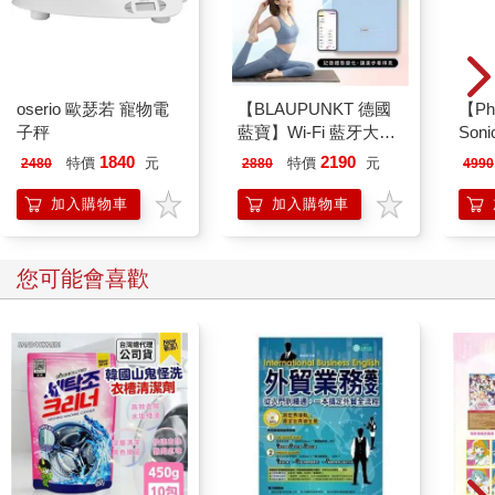
之後從蒙古登上飛機，飛往南韓。更常見的是往西南邊，花幾天
甚至幾週的時間從東北往西南貫穿中國，靠著搭火車、巴士與計
程車來到雲南。他們從這邊翻山越嶺，進入寮國或緬甸，再前往
泰國，期盼這些國家有飛機把他們送到首爾。在穿越中國的途
oserio 歐瑟若 寵物電
【BLAUPUNKT 德國
【Ph
中，隨時隨地都可能有中國公安瞥見可疑人物——這樣的人一輩
子秤
藍寶】Wi-Fi 藍牙大螢
Son
子從未有和現代運輸、社會或科技互動的經驗——然後逮捕他
幕八點傳感體脂計
波電
1840
2190
們。其他風險還包括碰上暴力罪犯，會趁著脫北者在最脆弱的時
特價
元
特價
元
2480
2880
4990
(BPH-ME02W)
HX56
候搶劫或性侵。
加入購物車
加入購物車
在歷經前往中國的旅程，以及和彼得斯等行動人士會面之
後，這項任務的絕大部分都留給艾德瑞安與自由北韓的核心成員
深刻印象。他們急於想出新策略要協助脫北者，並給予庇護所金
您可能會喜歡
援。這些設施實在不理想——有時候，脫北者得待在室內好幾個
月，不見天日、無法活動——但這種種卻都是地下鐵路的重要環
節。
二○○四年十月出現了重大契機。當時小布希總統（George
W. Bush）簽署了《北韓人權法案》（North Korean Human
Rights Act），其關注焦點是「北韓人權的可悲情況。」該法案是
經過部分行動派人士、基督教團體及鷹派保守人士多年遊說，核
准一年以兩千萬美元協助脫北者，並有數百萬美元以上的經費會
用於在北韓推廣民主與提供訊息。對艾德瑞安及其團隊來說，其