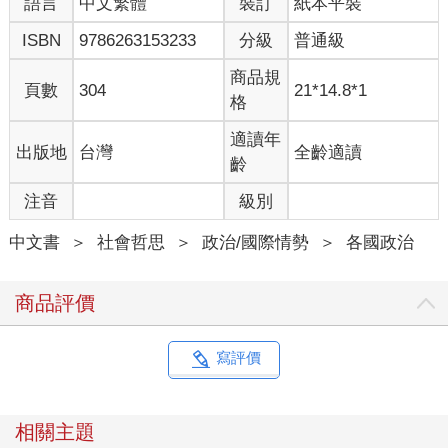
語言
中文繁體
裝訂
紙本平裝
只剩一種選擇，就是過著躲在地下的祕密人生，永遠冒著被發現
與遭遣返回北韓的風險。艾德瑞安經常會問他們想不想到美國，
ISBN
9786263153233
分級
普通級
而許多人認為這想法太荒唐，簡直和提議到月球一趟差不多。
這些脫北者以韓語向年輕的自由北韓學生訴說自己的經歷，
商品規
頁數
304
21*14.8*1
聽起來令人尤感心痛。有個孩子冷靜解釋，他母親已餓死，父親
格
則在集中營。一名年輕女子則解釋自己如何從北韓偏鄉一位農夫
身邊逃離，多年來，那人囚禁她還屢屢性侵她。
適讀年
出版地
台灣
全齡適讀
就艾德瑞安與同行者而言，這趟旅程讓他們清清楚楚理解
齡
到，要逃離北韓，並沒有多少路可走；一旦逃離，接下來要去哪
注音
級別
的選擇也不多。若從地圖上來看，直接越過邊界到南韓，看起來
是取得庇護最明顯的路。依法來說，南韓會立刻給予任何北韓人
中文書
＞
社會哲思
＞
政治/國際情勢
＞
各國政治
一份通行證，因為南韓長久以來都自認是唯一合法的韓國政府，
其管轄權遍及整個朝鮮半島與鄰近島嶼。
但現場的實際情況是，想通過邊境根本是癡人說夢，南北韓
商品評價
邊界尤其危險。一九五三年七月二十七日，一名來自聯合國的代
表和一名來自共產黨的代表簽下九份停戰協定，劃定停火線，於
是就有了一百六十哩長（約兩百五十七公里）、二點五哩寬（約
寫評價
四公里）的非軍事區緩衝這兩個國家。北韓動用龐大的軍事部
署，以數以千計的武器瞄準南邊。就算哪個人有幸接近邊界，也
會立刻遭到射殺。二○一八年，這邊有許多地雷移除了，但還是有
相關主題
重重鐵絲網，以