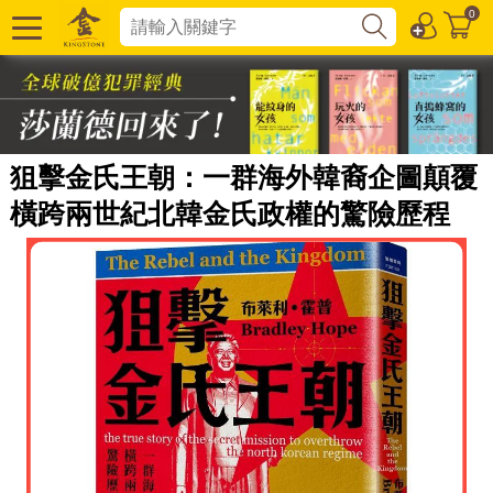
0
狙擊金氏王朝：一群海外韓裔企圖顛覆
橫跨兩世紀北韓金氏政權的驚險歷程