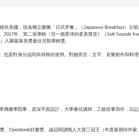
國，現為獨立樂團「日式早餐」（Japanese Breakfast）主唱。
年，第二張專輯《另一個星球的柔美聲音》（Soft Sounds from A
iee）入圍葛萊美獎最佳另類專輯獎。
，也面對身分認同與尋根的迷惘。對她而言，文字、音樂創作與料理
學傳播學院畢，資深平面設計，大學兼任講師，工餘從事寫作，以記
獎、Openbook好書獎、誠品閱讀職人大賞三冠王（年度最期待作