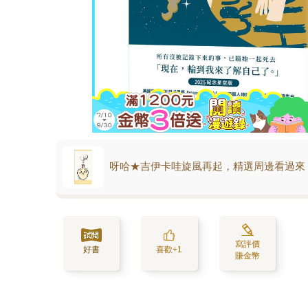
呀哈★吉伊卡哇旋風再起，精選周邊看過來
寫評價
好書
喜歡+1
賺金幣