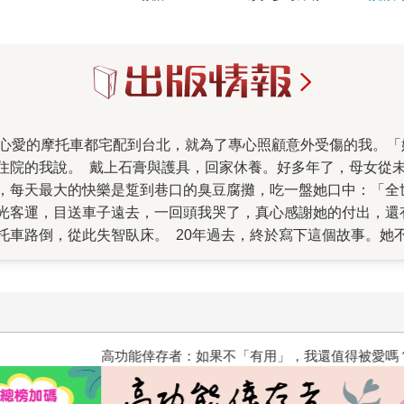
。那三個月，我們每天東說一點西說
大的快樂是踅到巷口的臭豆腐攤，吃一盤她口中：「全世界最好吃的臭豆腐
光客運，目送車子遠去，一回頭我哭了，真心感謝她的付出，還
故事。她不是完美的母親，我更不是乖巧聽話的女兒。她一
表達遺憾，即使失智了，見到女兒仍常碎碎念：「當初叫妳唸師
在粗礪的語言笨拙的責備之中。我過了好多年才學會如何忽視這
親，這是我們共同完成的作品。謝謝作家盧郁佳、王盛弘、藝評
高功能倖存者：如果不「有用」
，我那有這款『歹性地』。」