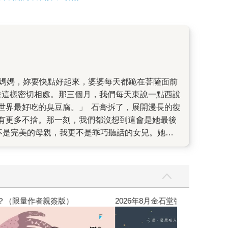
。」 石膏拆了，展開漫長的復
有更多不捨。那一刻，我們都沒想到這會是她最後
大妳不肯，老了就知死活。」這個女人啊，一輩子
些外在的、可能刺痛人的「雜質」，只看她內在珍
家謝佩霓，插畫家薛慧瑩、王春子的推薦。也謝謝
，我還值得被愛嗎？（限量作者親簽版）
2026年8月金