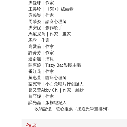
洪愛珠｜作家
王美珍｜《50+》總編輯
吳曉樂｜作家
周慕姿｜諮商心理師
洪安妮｜創作歌手
馬尼尼為｜作家、畫家
馬欣｜作家
高愛倫｜作家
許菁芳｜作家
連俞涵｜演員
陳惠婷｜Tizzy Bac樂團主唱
番紅花｜作家
黃惠萱｜臨床心理師
葉宛青｜小白兔唱片行創辦人
趙又萱Abby Ch.｜作家、編輯
蔣亞妮｜作家
譚光磊｜版權經紀人
──收納記憶．暖心推薦（按姓氏筆畫排列）
作者