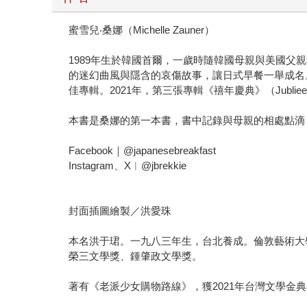
蜜雪兒‧桑娜（Michelle Zauner）
1989年生於韓國首爾，一歲時隨韓國母親與美國父親移民美
的迷幻曲風與隱含的哀傷故事，讓日式早餐一舉成名。2017
佳專輯。2021年，第三張專輯《禧年慶典》（Jubl
本書是桑娜的第一本書，書中記錄與母親的相處點滴
Facebook｜@japanesebreakfast
Instagram、X︱@jbrekkie
封面插圖繪製／洪愛珠
本名洪于珺。一九八三年生，台北養成。倫敦藝術大
榮三文學獎、鍾肇政文學獎。
著有《老派少女購物路線》，獲2021年台灣文學金典