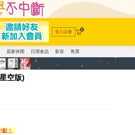
0
登入/註冊
電
居家休閒
日用食品
影音
售票
星空版)
中斷！