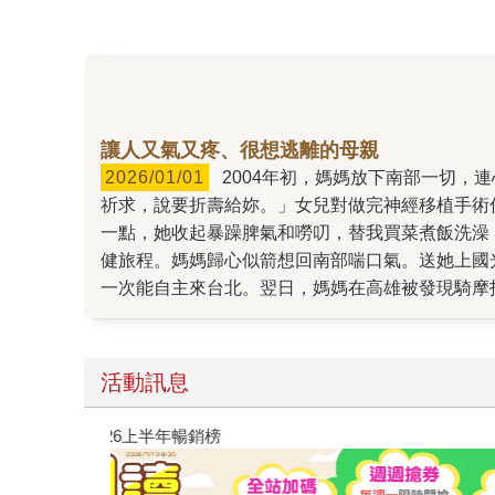
讓人又氣又疼、很想逃離的母親
2026/01/01
2004年初，媽媽放下南部一切，連心愛的摩托車都宅配到台北，就為了專心照顧意外受傷的我。「媽媽，妳要快點好起來，婆婆每天都跪在菩薩面前
祈求，說要折壽給妳。」女兒對做完神經移植手術住院的我說。 戴上石膏與護具，回家休養。好多年了，母女從未這樣密切相處
一點，她收起暴躁脾氣和嘮叨，替我買菜煮飯洗澡，每天最
健旅程。媽媽歸心似箭想回南部喘口氣。送她上國
一次能自主來台北。翌日，媽媽在高雄被發現騎摩托車路倒，從此失智臥床。 20年過去，終於寫下這個
生以我為傲，卻也有很多很多失望，並且從不吝於
不懂得好好愛自己，也沒學會表達愛。她的愛包裹
貴的心地。 希望你們喜歡這本書。封面選擇了「紅白塑膠袋」版本，媽媽的活力、偶爾的莽撞，每天騎著摩托車風風火火去買菜買小吃，這個封面充分傳達出來。
活動訊息
謝謝插畫家吳怡欣，她是很棒的藝術工作者以及母
金石堂書店選為「一月選書」。 這是我們母女的故事，但或許也不只是。 12/23出版。阿母的農曆生日也是12/23，小小的數字巧合。沒有把握如果她仍在世會不會
閱讀漫遊錄-2026上半年暢銷榜
喜歡這本書，很可能駡咧咧：「夭壽哦，這樣寫我