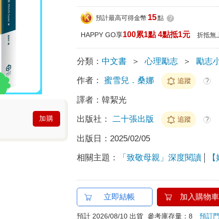
15
預計最高可得金幣
點
?
100累1點 4點抵1元
HAPPY GO享
折抵無
分類：
中文書
＞
心理勵志
＞
勵志
作者：
蜜雪兒．桑娜
追蹤
?
譯者：
韓絜光
出版社：
二十張出版
加購
追蹤
?
出版日：
2025/02/05
相關主題：
「致敬母親」深度閱讀
【
立即結帳
加入購物車
預計 2026/08/10 出貨
參考庫存量：8
預訂