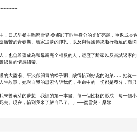
------------
中，日式早餐主唱蜜雪兒‧桑娜卸下歌手身分的光鮮亮麗，重返成長
隨痛苦的青春期、離家追夢的掙扎，以及與韓國傳統漸行漸遠的迷惘
人，也曾希望成為和母親完全相反的人，經歷了離家以及嘗試返家的
實綿長的情感紐帶。
暖的大醬湯、平淡卻開胃的松子粥、酸得恰到好處的泡菜……她從一
人生故事，她對自我的思索告訴我們，生命中的一切都是養分，而只
我未曾萌芽的夢想，我讀的第一本書。每一個性格的形成，每一個小
死去。現在，輪到我來了解自己了。」──蜜雪兒・桑娜