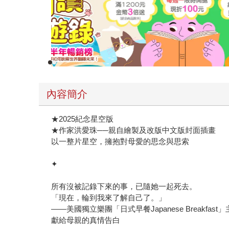
內容簡介
★2025紀念星空版
★作家洪愛珠──親自繪製及改版中文版封面插畫
以一整片星空，擁抱對母愛的思念與思索
✦
所有沒被記錄下來的事，已隨她一起死去。
「現在，輪到我來了解自己了。」
——美國獨立樂團「日式早餐Japanese Breakfas
獻給母親的真情告白