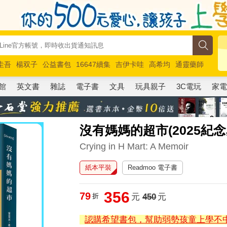
圭吾
楊双子
公益書包
16647續集
吉伊卡哇
高希均
通靈藥師
路邊攤新作
馬斯克
玩具總動員5
超慢跑
館
英文書
雜誌
電子書
文具
玩具親子
3C電玩
家
沒有媽媽的超市(2025紀念
Crying in H Mart: A Memoir
紙本平裝
Readmoo 電子書
356
79
折
元
450
元
認購希望書包，幫助弱勢孩童上學不