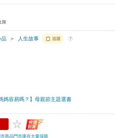
上限
小品
＞
人生故事
追蹤
?
媽媽容易嗎？】母親節主題選書
門市商品
門市庫存
大量採購