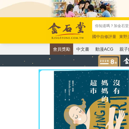
國中自修評量
東野
唯紅花綻放
奧德賽
會員獎勵
中文書
動漫ACG
親子