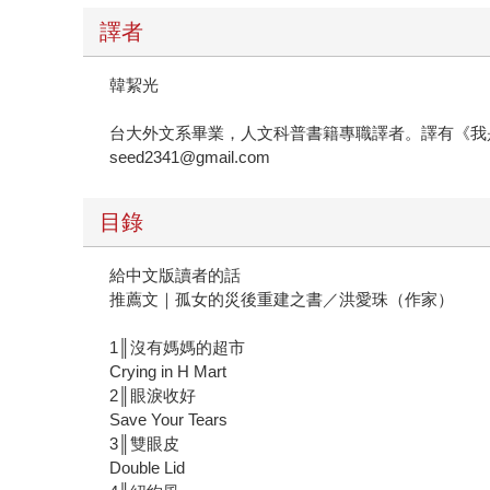
譯者
韓絜光
台大外文系畢業，人文科普書籍專職譯者。譯有《我
seed2341@gmail.com
目錄
給中文版讀者的話
推薦文｜孤女的災後重建之書／洪愛珠（作家）
1║沒有媽媽的超市
Crying in H Mart
2║眼淚收好
Save Your Tears
3║雙眼皮
Double Lid