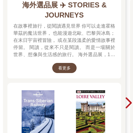
海外選品展 ✈️ STORIES &
JOURNEYS
在故事裡旅行，從閱讀遇見世界 你可以走進霍格
華茲的魔法世界， 也能漫遊北歐、巴黎與冰島；
在末日宇宙裡冒險， 或在某段溫柔的愛情故事裡
停留。 閱讀，從來不只是閱讀。 而是一場關於
世界、想像與生活感的旅行。 海外選品展，1折
起 限量空運商品，先搶先贏 週週商品更新
看更多