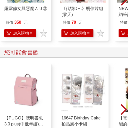
露露修女與惡魔ＡＵ②
《代號DH.》明信片組
NE
(黎天)
約筆
350
70
特價
元
特價
元
特價
加入購物車
加入購物車
您可能會喜歡
【PUGO】聰明書包
16647 Birthday Cake
【電
3.0 plus(中低年級)藕
拍貼風小卡組
能的