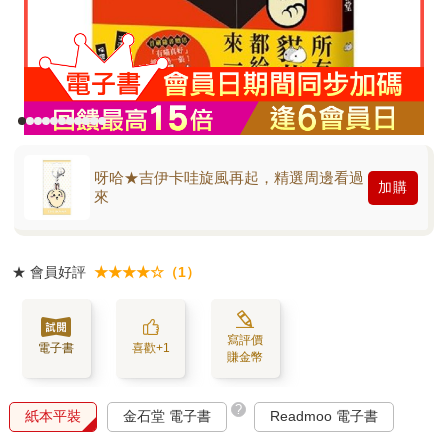
呀哈★吉伊卡哇旋風再起，精選周邊看過
加購
來
★
會員好評
★★★★☆（1）
寫評價
電子書
喜歡+1
賺金幣
?
紙本平裝
金石堂 電子書
Readmoo 電子書