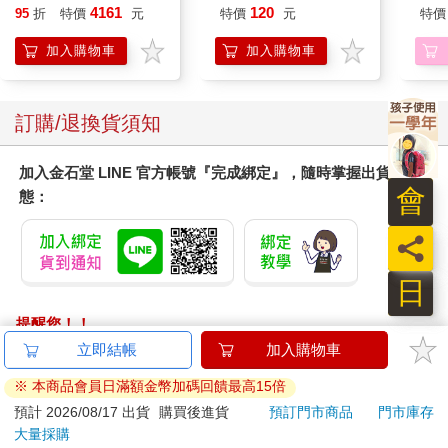
粉 全新進化玩美上市
(1)
4161
120
95
折
特價
元
特價
元
特價
加入購物車
加入購物車
訂購/退換貨須知
加入金石堂 LINE 官方帳號『完成綁定』，隨時掌握出貨動
會
態：
員
日
提醒您！！
金石堂及銀行均不會請您操作ATM! 如接獲電話要求您前往
立即結帳
加入購物車
ATM提款機，請不要聽從指示，以免受騙上當！
※ 本商品會員日滿額金幣加碼回饋最高15倍
退換貨須知：
預計 2026/08/17 出貨
購買後進貨
預訂門市商品
門市庫存
大量採購
**提醒您，鑑賞期不等於試用期，退回商品須為全新狀態**