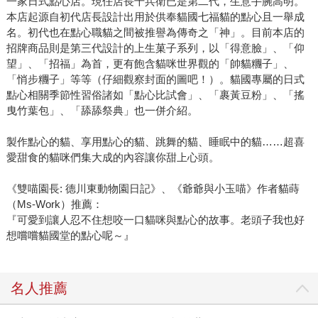
一家日式點心店。現任店長千兵衛已是第二代，生意手腕高明。
本店起源自初代店長設計出用於供奉貓國七福貓的點心且一舉成
名。初代也在點心職貓之間被推譽為傳奇之「神」。目前本店的
招牌商品則是第三代設計的上生菓子系列，以「得意臉」、「仰
望」、「招福」為首，更有飽含貓咪世界觀的「帥貓糰子」、
「悄步糰子」等等（仔細觀察封面的圖吧！）。貓國專屬的日式
點心相關季節性習俗諸如「點心比試會」、「裹黃豆粉」、「搖
曳竹葉包」、「舔舔祭典」也一併介紹。
製作點心的貓、享用點心的貓、跳舞的貓、睡眠中的貓……超喜
愛甜食的貓咪們集大成的內容讓你甜上心頭。
《雙喵園長: 德川東動物園日記》、《爺爺與小玉喵》作者貓蒔
（Ms-Work）推薦：
『可愛到讓人忍不住想咬一口貓咪與點心的故事。老頭子我也好
想嚐嚐貓國堂的點心呢～』
名人推薦