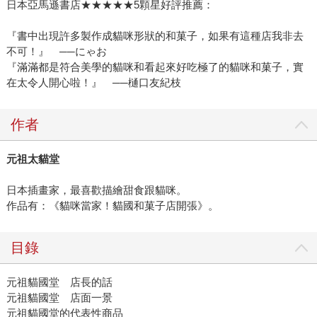
日本亞馬遜書店★★★★★5顆星好評推薦：
『書中出現許多製作成貓咪形狀的和菓子，如果有這種店我非去
不可！』 ──にゃお
『滿滿都是符合美學的貓咪和看起來好吃極了的貓咪和菓子，實
在太令人開心啦！』 ──樋口友紀枝
作者
元祖太貓堂
日本插畫家，最喜歡描繪甜食跟貓咪。
作品有：《貓咪當家！貓國和菓子店開張》。
目錄
元祖貓國堂 店長的話
元祖貓國堂 店面一景
元祖貓國堂的代表性商品