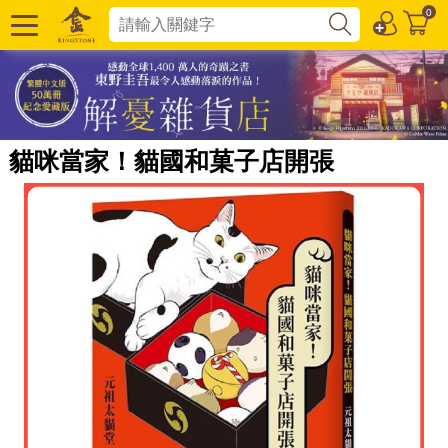
0
貓咪當家！貓國和菓子店開張