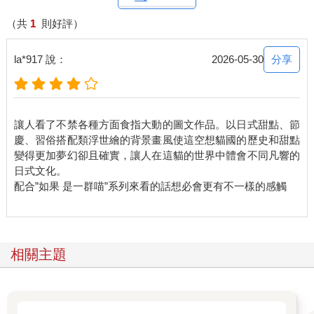
（共
1
則好評）
分享
la*917 說：
2026-05-30
讓人看了不禁各種方面食指大動的圖文作品。以日式甜點、節
慶、習俗搭配類浮世繪的背景畫風使這空想貓國的歷史和甜點
變得更加夢幻卻且確實，讓人在這貓的世界中體會不同凡響的
日式文化。
配合”如果 是一群喵”系列來看的話想必會更有不一樣的感觸
相關主題