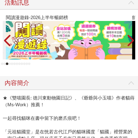
活動訊息
閱讀漫遊錄-2026上半年暢銷榜
飢
內容簡介
★《雙喵園長: 德川東動物園日記》、《爺爺與小玉喵》作者貓蒔
（Ms-Work）推薦！
一起尋找貓咪在書中留下的磨爪痕吧！
「元祖貓國堂」是在恍若古代江戶的貓咪國度「貓國」裡營業的