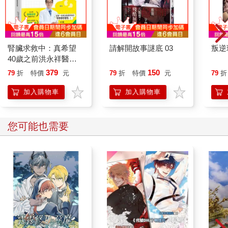
腎臟求救中：真希望
請解開故事謎底 03
叛逆
40歲之前洪永祥醫師
就告訴我這些事
379
150
79
折
特價
元
79
折
特價
元
79
折
加入購物車
加入購物車
您可能也需要