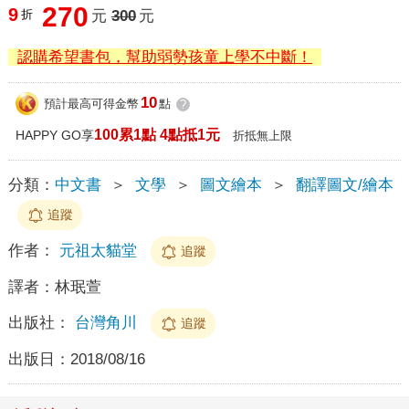
270
9
折
元
300
元
認購希望書包，幫助弱勢孩童上學不中斷！
10
預計最高可得金幣
點
?
100累1點 4點抵1元
HAPPY GO享
折抵無上限
分類：
中文書
＞
文學
＞
圖文繪本
＞
翻譯圖文/繪本
追蹤
作者：
元祖太貓堂
追蹤
譯者：
林珉萱
出版社：
台灣角川
追蹤
出版日：
2018/08/16