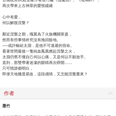
再次帶來上古神眾的愛恨繾綣
心中有愛，
何以解脫涅槃？
鄰近涅槃之期，熾翼為了火族機關算盡，
然而有些事情終究沒有挽回餘地。
──或許輸給太淵，是他不可逃避的宿命。
看著世間最後一隻純血鳳凰燃起涅槃之火，
太淵仍舊不懂自己何以心痛，又是何以不願放手。
直到，那雙帶著迷濛的眼睛再次睜開……
只可惜誰都明白，
即便天地幾度易改，這段感情，又怎能涅槃重來？
作者
墨竹