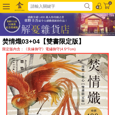
0
焚情熾03+04【雙書限定版】
限定版內含：《良緣御守》電繡御守(4.5*7cm)