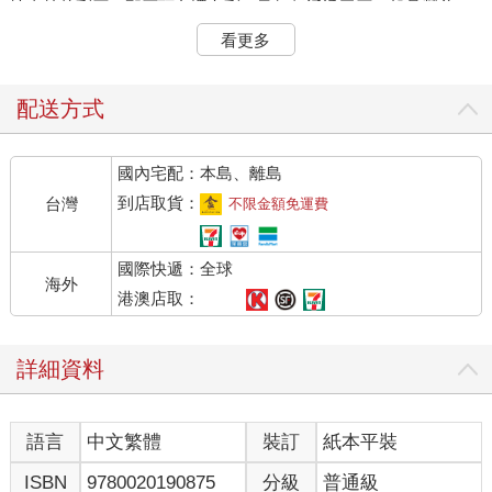
地奇特的彩石，那石頭色澤七彩，又好似通透玉石一般晶瑩美
麗。
看更多
「奇練，你從來都不會看人，或者說，你一直活得太清高了。」
他對著那石頭輕聲說著，「你今後可要改了這個毛病，不然還是
要吃大虧的。」
配送方式
說完，他咬住自己的長髮，拉開衣領摸索到肩背，直到觸及那起
伏的鱗片。他深深地吸了口氣，生生把其中最大的一片拔了出
國內宅配：本島、離島
來。
若是要拔出龍鱗，化出真身會少許多痛苦，但是此刻的情勢，又
到店取貨：
台灣
不限金額免運費
怎能容許他做那麼大的動作？孤虹眼前發黑，幾乎站立不住，冷
汗沿著他的下頷滴落，背上湧出的鮮血重新浸透了斑駁的戰甲。
國際快遞：全球
他吐出了沾血的頭髮，顫抖著把那片金色龍鱗貼到了彩石上。頓
海外
時一道白光從穿透而出，附著到了龍鱗之上。
港澳店取：
孤虹拈起龍鱗看了一眼，隨即一彈指，把它遠遠地拋入海中。
眼角看到天邊泛起紅光，他不再耽擱，隨即向著邊界飛去。
詳細資料
那閃耀著微弱光芒的龍鱗順著波浪晃了一晃，沉入了漆黑深海。
就要抵達邊界之時，遠遠看見雲端有不少影影綽綽的人影，孤虹
語言
中文繁體
裝訂
紙本平裝
握緊劍柄，加速飛過去。
「來者何人？」只聽有人喝問。
ISBN
9780020190875
分級
普通級
「你們是誰的屬下？」看到那些佇列整齊的士兵們穿著水族的戰