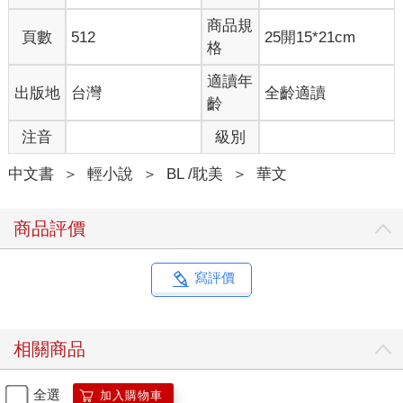
衣，孤虹不禁面露喜色，「可是接到城中告急，特意……」
商品規
頁數
512
25開15*21cm
「我還以為太淵那傢伙又在耍什麼手段。」有一個聲音從這些水
格
族士兵的身後傳了過來，「沒想到他還是知道信用這兩個字怎麼
寫。」
適讀年
出版地
台灣
全齡適讀
孤虹神情一凜，剛有些放鬆的心轉瞬又繃緊了。
齡
士兵們左右分開，方形的席榻被抬到了前面，半躺在那上面的人
注音
級別
穿著飾有水族紋樣的衣物，眼睛的部位用錦帶纏繞著。
「把人截住！」那個人下了命令，士兵們圍了上來。
中文書
＞
輕小說
＞
BL /耽美
＞
華文
「北鎮師……我記得你！」孤虹瞇起眼睛，這才明白難以破解的
四方界陣為什麼會被火族輕易突破，「怎麼？你也要叛出水族
了？我就說非我族類，其心必異！」
商品評價
「他傷得很重。」青鱗從靠著的錦墩上直起身子，「你們小心
些，不許弄死了他！」
「哈哈哈哈……」孤虹仰頭大笑了一陣，輕蔑地說，「你想殺
寫評價
我？憑你，還不配！」
「到了這種地步，你還這麼嘴硬也是不容易。」青鱗的怒火從心
頭燒起，「你不是看不起我嗎？今天就讓你死在我這條『看門
相關商品
狗』手裡，看你還有什麼好得意！」
「不知天高地厚的傢伙！」孤虹哼了一聲，「北鎮師，你恐怕是
低估了我……」
全選
加入購物車