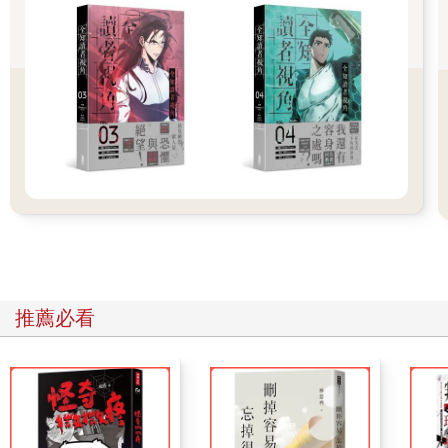
頭顱招呼了過來。
太淵拿在手裡的那樣東西散發出強烈光芒，似乎急欲脫離他的掌
控。眼見孤虹的劍刺過來，太淵只能鬆手後退。孤虹一劍沒能刺
中太淵，另一隻手卻正好抓住了落下的那樣東西。
「蝕心？」孤虹拿著那面鏡子，看清了鏡子背面刻著的文字。
那鏡子黑沉無光，拿在手裡也沒什麼反應，但是只要看太淵此刻
臉色，就知道這東西別有用處。孤虹腦中靈光一閃，隱約猜測到
了鏡子的來歷，把鏡子收到了自己懷裡。
「孤虹！」這時，熾翼一個錯步，再一次攔到了他的面前。
「不要攔我。」孤虹舉起長劍，「你讓我先殺了他，然後我立即
自盡，我和他一死，什麼都是你的了。」
「不！」熾翼搖了搖頭，「我不會讓你殺他。」
「既然你已經達到了目的，留著他還有什麼用？」孤虹瞇起眼
睛，「你不會連養虎為患這麼簡單的道理也不明白吧！」
推薦必看
「這種事用不著你操心。」熾翼絲毫不為所動，「我說不行就是
不行。」
孤虹看著熾翼，兩個人、兩雙眼睛近在咫尺地對望著。並不是很
困難，他就從熾翼的眼睛裡找到了某些東西……
「原來是這樣。」孤虹的表情從疑惑變成了嘲諷。
熾翼先移開了目光，臉上有一種無法說清的複雜表情。這是自孤