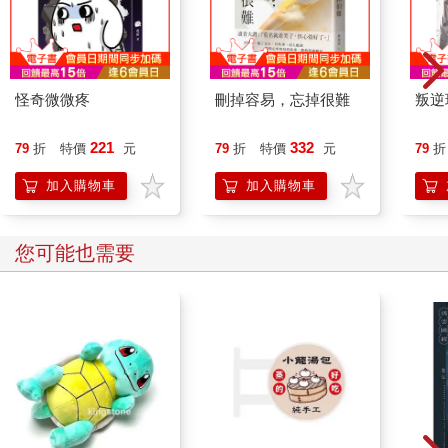
虹認識他之後，第一次見他在自己面前示弱。
「熾翼，你的下場一定比我淒慘百倍。」他不無惡意地笑著，
「我會等著看的！」
熾翼臉色一沉，反手一掌擊在孤虹受了重創的胸口，把他打得飛
了出去。
怪奇微微疼
刪掉容易，忘掉很難
叛逆
孤虹藉著這股力道飛出很遠，就要落下的一瞬，他一個翻身，凝
聚最後一點力量，用鮮血畫出遁返的咒語。
221
332
79
折
特價
元
79
折
特價
元
79
折
「北鎮師！你今日挖去了我一半的心臟，他日我要你用整顆心來
償還給我！」青鱗醒過來時，還能聽見孤虹的聲音在整個東海上
加入購物車
加入購物車
空迴盪。
誰都沒有想到，孤虹竟然在這樣的情況之下，依然能夠脫逃而
您可能也需要
去。
「不用追了。」熾翼伸出手，攔住了意欲追趕的眾人。
「開什麼玩笑！」青鱗大怒，「還有半心我沒有取到！」
「熾翼……」連太淵也露出了焦急。
蒼王孤虹可不是什麼善男信女，要是被他得到喘息的機會……
「我說不用追了！」熾翼沉下臉，「你難道覺得我那一掌是在給
他拍灰？」
「孤虹受了那麼重的傷，又被你打了一掌，居然還能逃得掉。」
青鱗語帶嘲諷，「難道你想告訴我們，你法力不濟，所以力不從