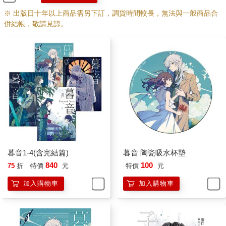
「青鱗，你怎麼還不動手？」孤虹話還沒有說完，不遠處有人在
※ 出版日十年以上商品需另下訂，調貨時間較長，無法與一般商品合
喊，「小心遲則生變。」
併結帳，敬請見諒。
孤虹一聽到這個聲音，臉色變得鐵青。
「太淵！」他咬牙切齒地念著這個名字，「你還有膽追來！」
「你我兄弟一場，我本不想趕盡殺絕。」在他身後停下的太淵嘆
了口氣，「但是皇兄你一日不死，我就一日不能安心，不得不這
樣咄咄逼人。」
緊隨而來的熾翼聽到太淵語焉不詳的斷句，別有深意地看了他一
眼。
孤虹沒有答話，他只是猛然轉身，一劍刺了過來。
孤虹本是水族的護族神將，能和火族赤皇熾翼相提並論，他的力
量又怎容小覷？雖然此刻身受重傷，這一劍的鋒芒還是讓太淵慌
張撤讓。
旁觀眾人只覺得眼前紅影一閃，就看見赤皇熾翼站到了太淵身
暮音1-4(含完結篇)
暮音 陶瓷吸水杯墊
前，臂間寬闊的紅色綢帶迎著孤虹的長劍捲了過去。
840
100
75
折
特價
元
特價
元
孤虹側轉劍身斬斷綢帶，隨即感覺長劍好像被什麼柔韌之物絞纏
住了。他仔細一看，瞧見有一條火紅的長鞭，一端握在熾翼手
加入購物車
加入購物車
裡，一端纏在他的劍上。
熾翼一個用力，引偏了孤虹使力的方向，讓他踉蹌著朝衝前出了
幾步。