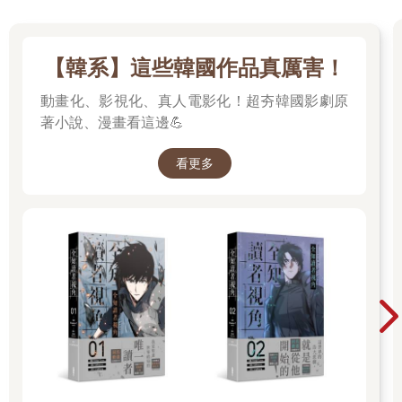
只有太淵了然地看著這一切，似乎這種場面早在預料之中。
「這到底是怎麼回事？」熾翼的臉色不太好看。
「說來話長，我也不知道怎麼解釋才好。」太淵目光複雜地看著
【韓系】這些韓國作品真厲害！
搖搖欲墜的孤虹，「如果要說原因，也許是因為皇兄不巧生為純
血神龍，而北鎮師大人則是九鰭青鱗罷了！」
動畫化、影視化、真人電影化！超夯韓國影劇原
眼睜睜看著青鱗吃下了從自己胸中挖出的半顆心臟，從未有過的
著小說、漫畫看這邊💪
恨意充斥著孤虹的意識。他仔細地看著眼前這個人，把這人的模
樣深深刻進了腦海。
看更多
胸口不停湧出的鮮血止住後，他慢慢站直了身子。
眼睛裡映出了全身纏繞著金色和青色光芒的青鱗，孤虹知道他正
在全力融合吞下的半心。他握緊了劍柄，凝聚全身力量，舉步走
了過去。
總有一天，要親手殺了他！要一寸寸地割下他的肉，剁碎他的
心！但是現在……孤虹腳尖一點，用盡全力往太淵站立的位置衝
去。
太淵抱著旁觀的態度站在一旁，他以為照著孤虹性情，怎麼也不
會饒了青鱗，沒想到他竟然朝自己衝了過來，不免吃了一驚。
這一失神，孤虹已經來到了面前，太淵情急之下顧不上多想，從
懷中取出了一樣東西，朝孤虹照了過去。
可孤虹不知用了什麼法子，眨眼間就繞到他的身側，一劍往他的