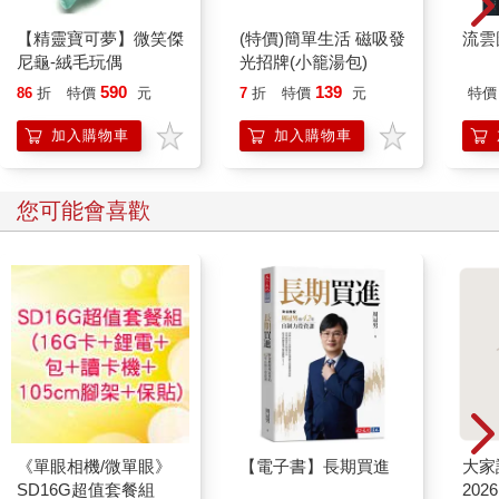
心？」
【精靈寶可夢】微笑傑
(特價)簡單生活 磁吸發
流雲
「如果你覺得是，那就是了。」熾翼似笑非笑，一臉「我就是故
尼龜-絨毛玩偶
光招牌(小籠湯包)
意」的表情，「至於那半心……北鎮師大人，真是對不起，方才
我用力過度，好像不小心擊了個粉碎呢！」
590
139
86
折
特價
元
7
折
特價
元
特價
「你！」
加入購物車
加入購物車
「怎麼，想和我動手？」熾翼一揚眉，「如果我是你，就會立刻
去找個安靜的地方，不要浪費了那吞下的半心。小心忙了半日，
到最後關頭功敗垂成。」
您可能會喜歡
說完，他故意看了身邊的太淵一眼。
青鱗暗自咬牙，「今日之事我先記下了。赤皇大人，我們後會有
期！」
「好說。」熾翼做了個相請的手勢。
「恭喜赤皇大人。」太淵看著青鱗率眾離去，臉上一副無喜無憂
的平靜表情，「從今日開始，這四海八荒，都在您的掌握之中
了。」
熾翼許久沒有回答，太淵轉頭看他，卻正好見他捧著頭，整個人
往自己身上倒來。
太淵嚇了一跳，連忙伸手攙扶。
「你這是怎麼了？」太淵只覺得觸手所及，都是一片滾燙，「熾
《單眼相機/微單眼》
【電子書】長期買進
大家
翼，你怎麼了？」
SD16G超值套餐組
202