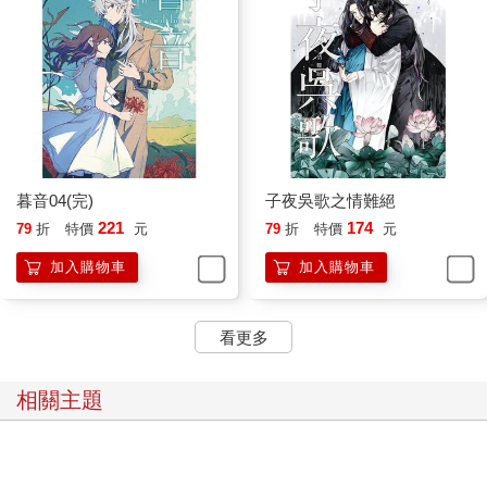
孤虹只覺四肢僵硬沉重，像是被捆綁住了身體，幾乎用不上半分
力氣，緊接著心口傳來一陣劇痛，眼前湧上一片猩紅的顏色。他
低下頭，看到那隻刺進自己胸口的手掌，看到了和自己近在咫尺
的人。
北鎮師！
劇烈的疼痛讓孤虹找回了能夠活動的感覺，而青鱗出乎意料的舉
動，讓熾翼也變了臉色，手上握著的鞭子不由得一鬆。
孤虹趁著這個機會，一劍斬了下去，目標就是伸進他胸口的那條
手臂。
暮音04(完)
子夜吳歌之情難絕
青鱗只得縮手，一道血箭順著他的動作從孤虹胸口噴湧出來，濺
221
174
79
折
特價
元
79
折
特價
元
了他一身。
青鱗往後退了很遠才停了下來，孤虹非但無力追趕，甚至連站立
加入購物車
加入購物車
都沒有辦法做到，只能單膝一屈跪了下去。心臟生生撕裂的感覺
讓他痛不欲生，非但臉色一片死白，嘴唇也幾乎沒了顏色。
看更多
熾翼看到青鱗手裡拿著的那樣東西，皺起了眉頭。
雖然鮮血淋漓，但還能看出，那是一半大小的心臟。
沒人會想到，青鱗竟硬生生地挖了孤虹一半的心臟出來。青鱗根
相關主題
本顧不上其他，他感覺著手中黏稠溫熱的感覺，心中充滿了無法
抑制的激動。
「九鰭青鱗，若食神龍之心，食之……化龍……」他喃喃自語，
在眾人不敢置信的目光裡，仰頭吞下了那半顆心臟。