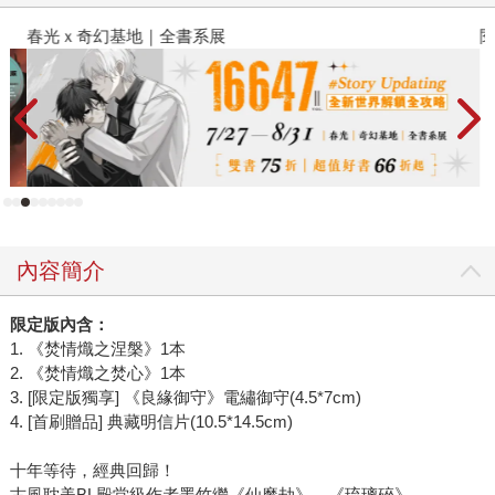
春光ｘ奇幻基地｜全書系展
閱
內容簡介
限定版內含：
1. 《焚情熾之涅槃》1本
2. 《焚情熾之焚心》1本
3. [限定版獨享] 《良緣御守》電繡御守(4.5*7cm)
4. [首刷贈品] 典藏明信片(10.5*14.5cm)
十年等待，經典回歸！
古風耽美BL殿堂級作者墨竹繼《仙魔劫》、《琉璃碎》，