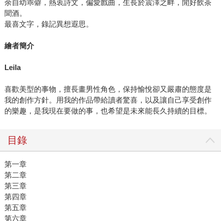
余自幼乖僻，熱衷詩文，偏愛戲曲，生長於震澤之畔，閒好飲茶
聞酒。
最喜文字，錄記異想遐思。
繪者簡介
Leila
喜歡美型的事物，擅長畫男性角色，保持愉悅卻又嚴肅的態度是
我的創作方針。用我的作品帶給讀者驚喜，以及讓自己享受創作
的樂趣，是我現在要做的事，也希望是未來能長久持續的目標。
目錄
第一章
第二章
第三章
第四章
第五章
第六章