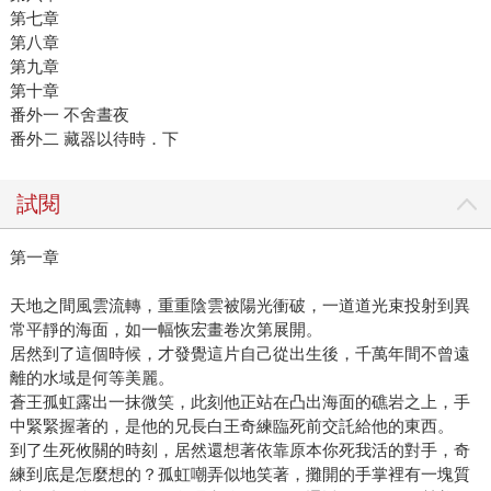
第七章
第八章
第九章
第十章
番外一 不舍晝夜
番外二 藏器以待時．下
試閱
第一章
天地之間風雲流轉，重重陰雲被陽光衝破，一道道光束投射到異
常平靜的海面，如一幅恢宏畫卷次第展開。
居然到了這個時候，才發覺這片自己從出生後，千萬年間不曾遠
離的水域是何等美麗。
蒼王孤虹露出一抹微笑，此刻他正站在凸出海面的礁岩之上，手
中緊緊握著的，是他的兄長白王奇練臨死前交託給他的東西。
到了生死攸關的時刻，居然還想著依靠原本你死我活的對手，奇
練到底是怎麼想的？孤虹嘲弄似地笑著，攤開的手掌裡有一塊質