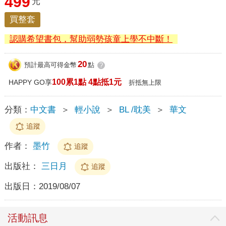
499
元
買整套
認購希望書包，幫助弱勢孩童上學不中斷！
20
預計最高可得金幣
點
?
100累1點 4點抵1元
HAPPY GO享
折抵無上限
分類：
中文書
＞
輕小說
＞
BL /耽美
＞
華文
追蹤
作者：
墨竹
追蹤
出版社：
三日月
追蹤
出版日：
2019/08/07
活動訊息