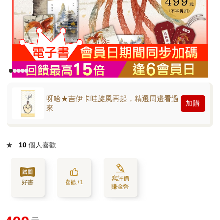
呀哈★吉伊卡哇旋風再起，精選周邊看過
加購
來
★
10
個人喜歡
寫評價
好書
喜歡+1
賺金幣