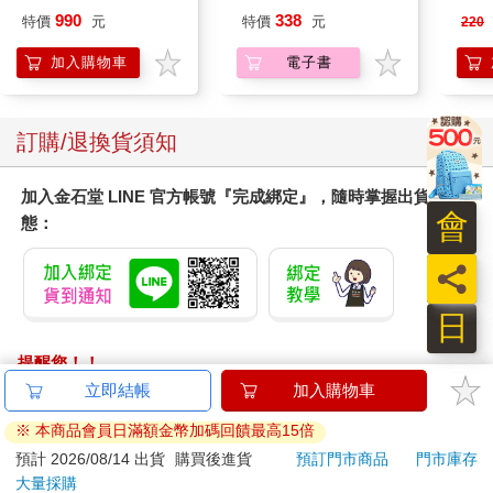
「太淵。」熾翼在他懷裡抬起頭來，臉色白得可怕，「若我說我
990
338
特價
元
特價
元
220
很快就要死了，你心裡會不會覺得高興？」
太淵一愣，立刻就說：「你胡說什麼？」
加入購物車
電子書
熾翼虛弱地朝他一笑，「若你現在想要我的性命，不過是易如反
掌的事情。」
太淵被他身上炙熱的溫度給嚇到了，完全沒有聽到他在說什麼，
訂購/退換貨須知
「熾翼，你是病了還是受了傷？」
熾翼愣然地看著他，隨即擁住他的肩膀，低低地嘆了口氣。
加入金石堂 LINE 官方帳號『完成綁定』，隨時掌握出貨動
「我沒事，你不用擔心。」他輕聲地說：「我會如此虛弱，是因
會
態：
為涅槃的時日就要到了。」
「涅槃？」太淵當然知道涅槃對火族是何等重要的大事，「你怎
員
麼不早說？」
「這種事怎麼能讓別人知道？」熾翼推開他，朝他身後看去，
日
「我現在不就在告訴你嗎？」
太淵轉過頭，看見天邊泛起紅雲，知道火族大軍就快到了。
提醒您！！
「我能做些什麼？」
金石堂及銀行均不會請您操作ATM! 如接獲電話要求您前往
立即結帳
加入購物車
熾翼沒有回答，只是看著由遠及近的火族眾人。
ATM提款機，請不要聽從指示，以免受騙上當！
太淵看到那些宛如漫天火焰而來的紅衣戰將，被氣勢所攝，一時
※ 本商品會員日滿額金幣加碼回饋最高15倍
也有些出神。
退換貨須知：
預計 2026/08/14 出貨
購買後進貨
預訂門市商品
門市庫存
熾翼這時卻問：「太淵，如果我說我想要紅綃的命，你怎麼
大量採購
**提醒您，鑑賞期不等於試用期，退回商品須為全新狀態**